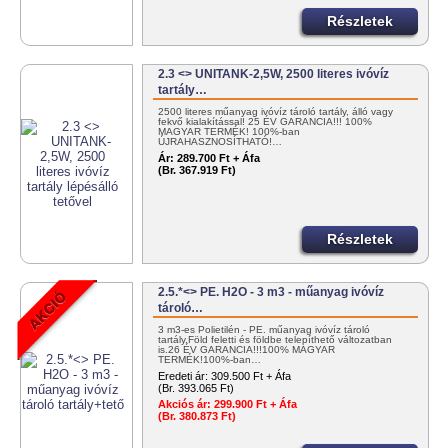
Részletek
2.3 <> UNITANK-2,5W, 2500 literes ivóvíz
tartály…
2500 literes műanyag ivóvíz tároló tartály, álló vagy
fekvő kialakítással! 25 ÉV GARANCIA!!! 100%
MAGYAR TERMÉK! 100%-ban
ÚJRAHASZNOSÍTHATÓ!…
Ár:
289.700 Ft + Áfa
(Br. 367.919 Ft)
Részletek
2.5.*<> PE. H2O - 3 m3 - műanyag ivóvíz
tároló…
3 m3-es Polietilén - PE. műanyag ivóvíz tároló
tartály.Föld feletti és földbe telepíthető változatban
is.26 ÉV GARANCIA!!!100% MAGYAR
TERMÉK!100%-ban…
Eredeti ár:
309.500 Ft + Áfa
(Br. 393.065 Ft)
Akciós ár:
299.900 Ft + Áfa
(Br. 380.873 Ft)