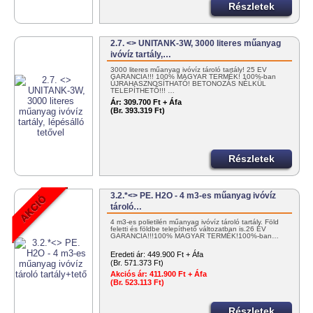
Részletek
2.7. <> UNITANK-3W, 3000 literes műanyag
ivóvíz tartály,…
3000 literes műanyag ivóvíz tároló tartály! 25 ÉV
GARANCIA!!! 100% MAGYAR TERMÉK! 100%-ban
ÚJRAHASZNOSÍTHATÓ! BETONOZÁS NÉLKÜL
TELEPÍTHETŐ!!! …
Ár:
309.700 Ft + Áfa
(Br. 393.319 Ft)
Részletek
3.2.*<> PE. H2O - 4 m3-es műanyag ivóvíz
tároló…
4 m3-es polietilén műanyag ivóvíz tároló tartály. Föld
feletti és földbe telepíthető változatban is.26 ÉV
GARANCIA!!!100% MAGYAR TERMÉK!100%-ban…
Eredeti ár:
449.900 Ft + Áfa
(Br. 571.373 Ft)
Akciós ár:
411.900 Ft + Áfa
(Br. 523.113 Ft)
Részletek