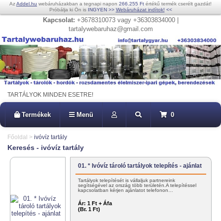
Az
Addel.hu
webáruházakban a tegnapi napon
266.255 Ft
értékű termék cserélt gazdát!
Próbálja ki Ön is
INGYEN
>>
Webáruházat indítok!
<<
Kapcsolat:
+3678310073 vagy +36303834000 |
tartalywebaruhaz@gmail.com
TARTÁLYOK MINDEN ESETRE!
Termékek
Menü
0
Főoldal
>
ivóvíz tartály
Keresés - ivóvíz tartály
01. * Ivóvíz tároló tartályok telepítés - ajánlat
Tartályok telepítését is vállaljuk partnereink
segítségével az ország több területén.A telepítéssel
kapcsolatban kérjen ajánlatot telefonon…
Ár:
1 Ft + Áfa
(Br. 1 Ft)