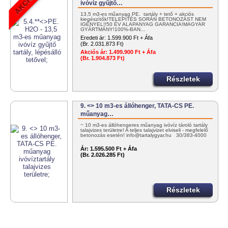
ivóvíz gyűjtő…
13,5 m3-es műanyag PE. tartály + tető + akciós
kiegészítők!TELEPÍTÉS SORÁN BETONOZÁST NEM
IGÉNYEL!!50 ÉV ALAPANYAG GARANCIA!MAGYAR
GYÁRTMÁNY!100%-BAN…
Eredeti ár:
1.599.900 Ft + Áfa
(Br. 2.031.873 Ft)
Akciós ár:
1.499.900 Ft + Áfa
(Br. 1.904.873 Ft)
Részletek
9. <> 10 m3-es állóhenger, TATA-CS PE.
műanyag…
~ 10 m3-es állóhengeres műanyag ivóvíz tároló tartály
talajvizes területre! A teljes talajvizet elviseli - megfelelő
betonozás esetén! info@tartalygyar.hu 30/383-4000
Ár:
1.595.500 Ft + Áfa
(Br. 2.026.285 Ft)
Részletek