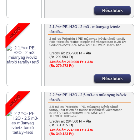
Részletek
2.1.*<> PE. H2O - 2 m3 - műanyag ivóvíz
tároló…
2 m3-es Polietilén ( PE) műanyag ivóvíz tároló tartály
Föld feletti és földbe telepíthető változatban is.26 ÉV
GARANCIA!!!100% MAGYAR TERMÉK!100%-ban…
Eredeti ár:
235.900 Ft + Áfa
(Br. 299.593 Ft)
Akciós ár:
219.900 Ft + Áfa
(Br. 279.273 Ft)
Részletek
2.2.*<> PE. H2O - 2,5 m3-es műanyag ivóvíz
tároló…
2,5 m3-es Polietilén - PE. műanyag ivóvíz tároló
tartály.Föld feletti és földbe telepíthető változatban
is.26 ÉV GARANCIA!!!100% MAGYAR
TERMÉK!100%-ban…
Eredeti ár:
284.500 Ft + Áfa
(Br. 361.315 Ft)
Akciós ár:
274.900 Ft + Áfa
(Br. 349.123 Ft)