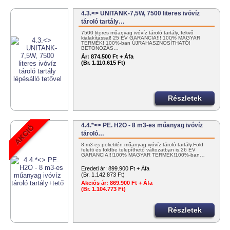
4.3.<> UNITANK-7,5W, 7500 literes ivóvíz
tároló tartály…
7500 literes műanyag ivóvíz tároló tartály, fekvő
kialakítással! 25 ÉV GARANCIA!!! 100% MAGYAR
TERMÉK! 100%-ban ÚJRAHASZNOSÍTHATÓ!
BETONOZÁS…
Ár:
874.500 Ft + Áfa
(Br. 1.110.615 Ft)
Részletek
4.4.*<> PE. H2O - 8 m3-es műanyag ivóvíz
tároló…
8 m3-es polietilén műanyag ivóvíz tároló tartály.Föld
feletti és földbe telepíthető változatban is.26 ÉV
GARANCIA!!!100% MAGYAR TERMÉK!100%-ban…
Eredeti ár:
899.900 Ft + Áfa
(Br. 1.142.873 Ft)
Akciós ár:
869.900 Ft + Áfa
(Br. 1.104.773 Ft)
Részletek