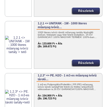
Részletek
1.2.1 <> UNITANK - 1W - 1000 literes
műanyag ivóvíz…
1000 literes ivóvíz tároló műanyag tartály lépésálló
tetővel, földalatti vagy föld feletti kivitelben. 25 ÉV
GARANCIA!!! 100% MAGYAR TERMÉK! 100%-ban…
Ár:
133.600 Ft + Áfa
(Br. 169.672 Ft)
Részletek
1.2.3* <> PE. H2O - 1 m3-es műanyag ivóvíz
tároló…
1 m3-es Polipropilén/Polietilén ( PP./PE) műanyag
ivóvíz tároló tartályFöld feletti és földbe telepíthető
változatban is.26 ÉV GARANCIA!!!100% MAGYAR…
Ár:
154.900 Ft + Áfa
(Br. 196.723 Ft)