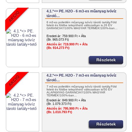
4.1.*<> PE. H2O - 6 m3-es műanyag ivóvíz
tároló…
6 m3-es polietilén műanyag ivóvíz tároló tartály.Föld
feletti és földbe telepíthető változatban is.26 ÉV
GARANCIA!!!100% MAGYAR TERMÉK!100%-ban…
Eredeti ár:
759.900 Ft + Áfa
(Br. 965.073 Ft)
Akciós ár:
719.900 Ft + Áfa
(Br. 914.273 Ft)
Részletek
4.2.*<> PE. H2O - 7 m3-es műanyag ivóvíz
tároló…
7 m3-es polietilén műanyag ivóvíz tároló tartály.Föld
feletti és földbe telepíthető változatban is!50 ÉV
ALAPANYAG GARANCIA!!!100% MAGYAR
TERMÉK!100%-ban…
Eredeti ár:
849.900 Ft + Áfa
(Br. 1.079.373 Ft)
Akciós ár:
795.900 Ft + Áfa
(Br. 1.010.793 Ft)
Részletek