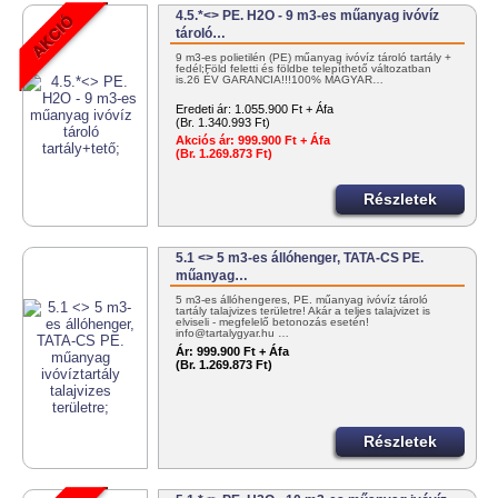
4.5.*<> PE. H2O - 9 m3-es műanyag ivóvíz
tároló…
9 m3-es polietilén (PE) műanyag ivóvíz tároló tartály +
fedél;Föld feletti és földbe telepíthető változatban
is.26 ÉV GARANCIA!!!100% MAGYAR…
Eredeti ár:
1.055.900 Ft + Áfa
(Br. 1.340.993 Ft)
Akciós ár:
999.900 Ft + Áfa
(Br. 1.269.873 Ft)
Részletek
5.1 <> 5 m3-es állóhenger, TATA-CS PE.
műanyag…
5 m3-es állóhengeres, PE. műanyag ivóvíz tároló
tartály talajvizes területre! Akár a teljes talajvizet is
elviseli - megfelelő betonozás esetén!
info@tartalygyar.hu …
Ár:
999.900 Ft + Áfa
(Br. 1.269.873 Ft)
Részletek