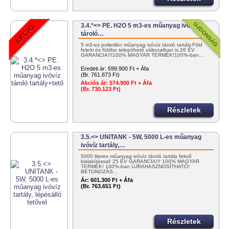
3.4.*<> PE. H2O 5 m3-es műanyag ivóvíz
tároló…
5 m3-es polietilén műanyag ivóvíz tároló tartály.Föld
feletti és földbe telepíthető változatban is.26 ÉV
GARANCIA!!!100% MAGYAR TERMÉK!100%-ban…
Eredeti ár:
599.900 Ft + Áfa
(Br. 761.873 Ft)
Akciós ár:
574.900 Ft + Áfa
(Br. 730.123 Ft)
Részletek
3.5.<> UNITANK - 5W, 5000 L-es műanyag
ivóvíz tartály,…
5000 literes műanyag ivóvíz tároló tartály fekvő
kialakítással! 25 ÉV GARANCIA!!! 100% MAGYAR
TERMÉK! 100%-ban ÚJRAHASZNOSÍTHATÓ!
BETONOZÁS…
Ár:
601.300 Ft + Áfa
(Br. 763.651 Ft)
Részletek