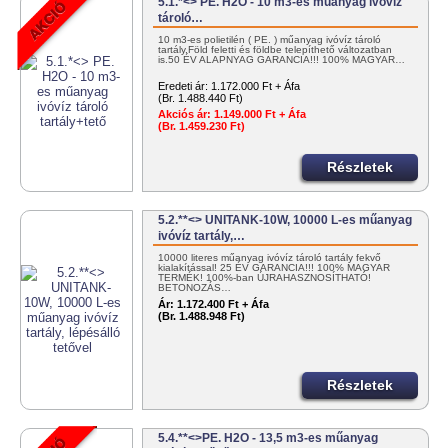
5.1.*<> PE. H2O - 10 m3-es műanyag ivóvíz
tároló…
10 m3-es polietilén ( PE. ) műanyag ivóvíz tároló
tartály.Föld feletti és földbe telepíthető változatban
is.50 ÉV ALAPNYAG GARANCIA!!! 100% MAGYAR…
Eredeti ár:
1.172.000 Ft + Áfa
(Br. 1.488.440 Ft)
Akciós ár:
1.149.000 Ft + Áfa
(Br. 1.459.230 Ft)
Részletek
5.2.**<> UNITANK-10W, 10000 L-es műanyag
ivóvíz tartály,…
10000 literes műanyag ivóvíz tároló tartály fekvő
kialakítással! 25 ÉV GARANCIA!!! 100% MAGYAR
TERMÉK! 100%-ban ÚJRAHASZNOSÍTHATÓ!
BETONOZÁS…
Ár:
1.172.400 Ft + Áfa
(Br. 1.488.948 Ft)
Részletek
5.4.**<>PE. H2O - 13,5 m3-es műanyag