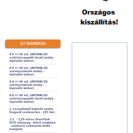
ÚJ TERMÉKEK
8.9 <> 45 m3, UNITANK-2D
esővíz/csapadék tároló tartály -
lépésálló tetővel;
8.9 <> 45 m3, UNITANK-2D
szennyvíztároló tartály -
lépésálló tetővel;
8.8 <> 40 m3, UNITANK-2D
szennyvíztároló tartály -
lépésálló tetővel;
8.8 <> 40 m3, UNITANK-2D
esővíz/csapadék tároló tartály -
lépésálló tetővel;
1. Levegőztető buborék tartály
Kegyedi rendszerhez - 125 liter;
1.2. ~ 2,25 m3-es DrainTank
ECO műanyag - fekvő szögletes
- szürkevíz szikkasztó blokk -
komplett;