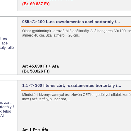
(Br. 69.837 Ft)
085.<*> 100 L-es rozsdamentes acél bortartály /…
Olasz gyártmányú korrózió-álló acéltartály. Álló hengeres. V= 100 li
átmérő 46 cm. Száj átmérő ~ 20 cm…
Ár:
45.690 Ft + Áfa
(Br. 58.026 Ft)
1.1 <> 300 literes zárt, rozsdamentes bortartály /…
Minősítési bizonyítvánnyal és szlovén OÉTI engedéllyel ellátott korrózi
inox ) acéltartály, pl.:bor, sör,…
Ár:
1 Ft + Áfa