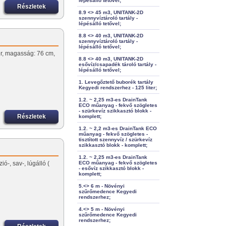
lépésálló tetővel;
Részletek
8.9 <> 45 m3, UNITANK-2D
szennyvíztároló tartály -
lépésálló tetővel;
8.8 <> 40 m3, UNITANK-2D
szennyvíztároló tartály -
lépésálló tetővel;
ter, magasság: 76 cm,
8.8 <> 40 m3, UNITANK-2D
esővíz/csapadék tároló tartály -
lépésálló tetővel;
1. Levegőztető buborék tartály
Kegyedi rendszerhez - 125 liter;
1.2. ~ 2,25 m3-es DrainTank
ECO műanyag - fekvő szögletes
- szürkevíz szikkasztó blokk -
Részletek
komplett;
1.2. ~ 2,2 m3-es DrainTank ECO
műanyag - fekvő szögletes -
tisztított szennyvíz / szürkevíz
szikkasztó blokk - komplett;
1.2. ~ 2,25 m3-es DrainTank
ó-, sav-, lúgálló (
ECO műanyag - fekvő szögletes
- esővíz szikkasztó blokk -
komplett;
5.<> 6 m - Növényi
szűrőmedence Kegyedi
rendszerhez;
4.<> 5 m - Növényi
szűrőmedence Kegyedi
rendszerhez;