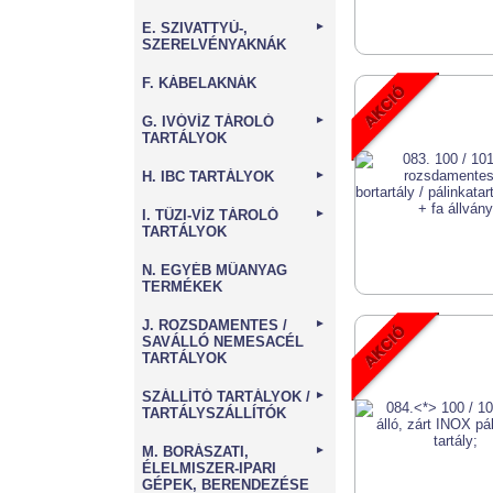
E. SZIVATTYÚ-,
►
SZERELVÉNYAKNÁK
F. KÁBELAKNÁK
G. IVÓVÍZ TÁROLÓ
►
TARTÁLYOK
H. IBC TARTÁLYOK
►
I. TŰZI-VÍZ TÁROLÓ
►
TARTÁLYOK
N. EGYÉB MŰANYAG
TERMÉKEK
J. ROZSDAMENTES /
►
SAVÁLLÓ NEMESACÉL
TARTÁLYOK
SZÁLLÍTÓ TARTÁLYOK /
►
TARTÁLYSZÁLLÍTÓK
M. BORÁSZATI,
►
ÉLELMISZER-IPARI
GÉPEK, BERENDEZÉSE