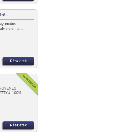
hűtő…
y. Ideális
rtály elején, a…
Részletek
! INGYENES
VATTYÚ: 100%
Részletek