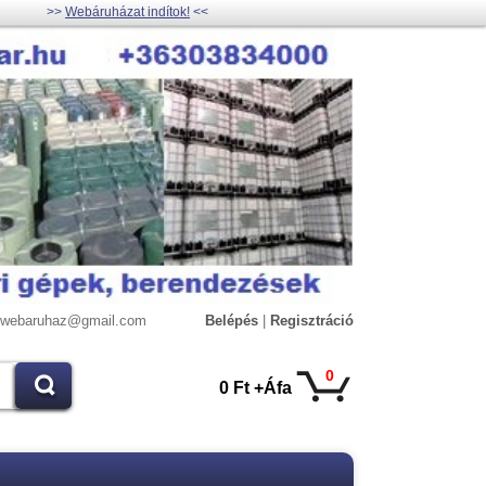
>>
Webáruházat indítok!
<<
lywebaruhaz@gmail.com
Belépés
|
Regisztráció
0
0 Ft +Áfa