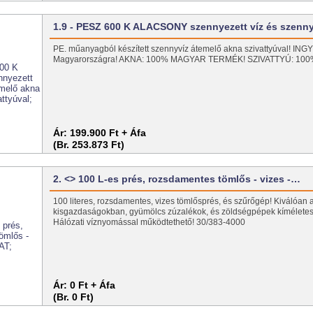
1.9 - PESZ 600 K ALACSONY szennyezett víz és szenn
PE. műanyagból készített szennyvíz átemelő akna szivattyúval! I
Magyarországra! AKNA: 100% MAGYAR TERMÉK! SZIVATTYÚ: 1
Ár:
199.900 Ft + Áfa
(Br. 253.873 Ft)
2. <> 100 L-es prés, rozsdamentes tömlős - vizes -…
100 literes, rozsdamentes, vizes tömlősprés, és szűrőgép! Kiválóan 
kisgazdaságokban, gyümölcs zúzalékok, és zöldségpépek kíméletes
Hálózati víznyomással működtethető! 30/383-4000
Ár:
0 Ft + Áfa
(Br. 0 Ft)