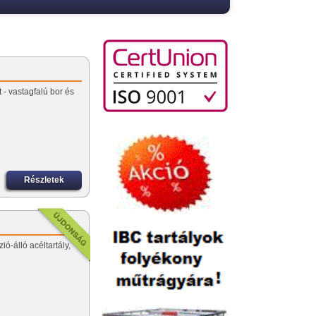
 - vastagfalú bor és
Részletek
ió-álló acéltartály,