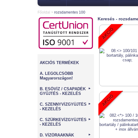
Főoldal
>
rozsdamentes 100
Keresés - rozsdam
AKCIÓS TERMÉKEK
A. LEGOLCSÓBB
Magyarországon!
B. ESŐVÍZ / CSAPADÉK
►
GYŰJTÉS - KEZELÉS
C. SZENNYVÍZGYŰJTÉS
►
- KEZELÉS
C. SZÜRKEVÍZGYŰJTÉS
►
- KEZELÉS
D. VÍZÓRAAKNÁK
►