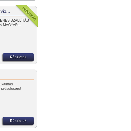
yvíz…
NGYENES SZÁLLÍTÁS
00% MAGYAR…
Részletek
alkalmas
 préselésére!
Részletek