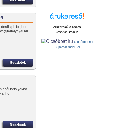
Részletek
űtő…
ális pl. tej, bor,
Árukereső, a hiteles
nfo@tartalygyar.hu
vásárlási kalauz
Olcsóbbat.hu
– Spórolni tudni kell
Részletek
 acél tartályokba
yar.hu
Részletek