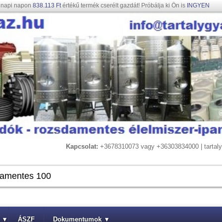
gnapi napon
838.113 Ft
értékű termék cserélt gazdát! Próbálja ki Ön is
INGYEN
Kapcsolat:
+3678310073 vagy +36303834000 | tarta
▾
ÁSZF
Dokumentumok
▾