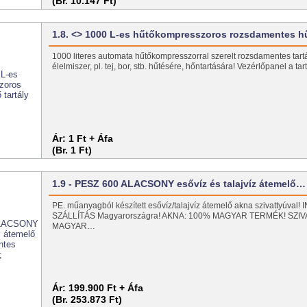
(Br. 10.147 Ft)
1.8. <> 1000 L-es hűtőkompresszoros rozsdamentes 
1000 literes automata hűtőkompresszorral szerelt rozsdamentes tartál
élelmiszer, pl. tej, bor, stb. hűtésére, hőntartására! Vezérlőpanel a ta
Ár:
1 Ft + Áfa
(Br. 1 Ft)
1.9 - PESZ 600 ALACSONY esővíz és talajvíz átemelő…
PE. műanyagból készített esővíz/talajvíz átemelő akna szivattyúval
SZÁLLÍTÁS Magyarországra! AKNA: 100% MAGYAR TERMÉK! SZI
MAGYAR…
Ár:
199.900 Ft + Áfa
(Br. 253.873 Ft)