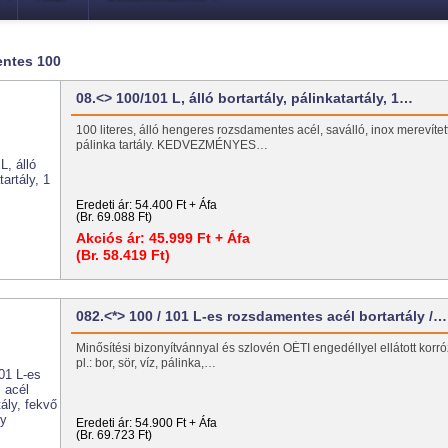
entes 100
08.<> 100/101 L, álló bortartály, pálinkatartály, 1…
100 literes, álló hengeres rozsdamentes acél, saválló, inox merevített
pálinka tartály. KEDVEZMÉNYES…
Eredeti ár:
54.400 Ft + Áfa
(Br. 69.088 Ft)
Akciós ár:
45.999 Ft + Áfa
(Br. 58.419 Ft)
082.<*> 100 / 101 L-es rozsdamentes acél bortartály /…
Minősítési bizonyítvánnyal és szlovén OÉTI engedéllyel ellátott korróz
pl.: bor, sör, víz, pálinka,…
Eredeti ár:
54.900 Ft + Áfa
(Br. 69.723 Ft)