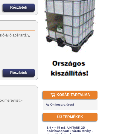
Részletek
ió-álló acéltartály,
Részletek
KOSÁR TARTALMA
ox merevített -
Az Ön kosara üres!
ÚJ TERMÉKEK
8.9 <> 45 m3, UNITANK-2D
esővíz/csapadék tároló tartály -