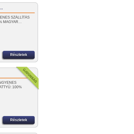
z…
NGYENES SZÁLLÍTÁS
00% MAGYAR…
Részletek
! INGYENES
VATTYÚ: 100%
Részletek