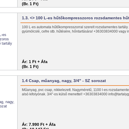
(Br. 1 Ft)
1.3. <> 100 L-es hűtőkompresszoros rozsdamentes h
100 L-es automata hűtőkompresszorral szerelt rozsdamentes tartály. Ide
gyümölcslé, cefre stb. hűtésére, hőntartására! +36303834000 vagy i
Ár:
1 Ft + Áfa
(Br. 1 Ft)
1.4 Csap, műanyag, nagy, 3/4" - SZ sorozat
Műanyag, pvc csap, nikkelezett. Nagyméretű, 1100 l-es rozsdamentes
alsó kifolyónak. 3/4"-os külső menettel! +36303834000 info@tartalyg
Ár:
7.990 Ft + Áfa