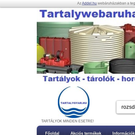
Az
Addel.hu
webáruházakban a te
TARTÁLYOK MINDEN ESETRE!
Főoldal
Akciós termékek
Információk