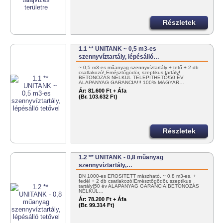
Részletek
1.1 ** UNITANK ~ 0,5 m3-es
szennyvíztartály, lépésálló…
~ 0,5 m3-es műanyag szennyvíztartály + tető + 2 db
csatlakozó! Emésztőgödör, szeptikus tartály!
BETONOZÁS NÉLKÜL TELEPÍTHETŐ!50 ÉV
ALAPANYAG GARANCIA!!! 100% MAGYAR…
Ár:
81.600 Ft + Áfa
(Br. 103.632 Ft)
Részletek
1.2 ** UNITANK - 0,8 műanyag
szennyvíztartály,…
DN 1000-es ERŐSÍTETT mászható, ~ 0,8 m3-es, +
fedél + 2 db csatlakozó!Emésztőgödör, szeptikus
tartály!50 év ALAPANYAG GARANCIA!BETONOZÁS
NÉLKÜL…
Ár:
78.200 Ft + Áfa
(Br. 99.314 Ft)