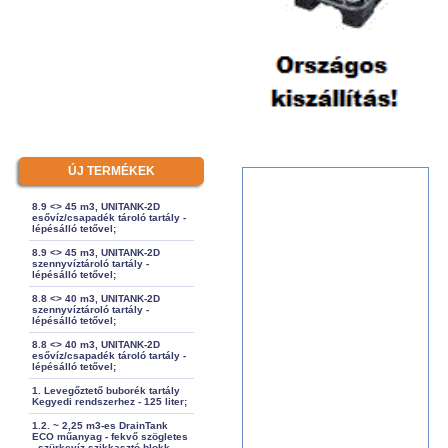
ÚJ TERMÉKEK
8.9 <> 45 m3, UNITANK-2D
esővíz/csapadék tároló tartály -
lépésálló tetővel;
8.9 <> 45 m3, UNITANK-2D
szennyvíztároló tartály -
lépésálló tetővel;
8.8 <> 40 m3, UNITANK-2D
szennyvíztároló tartály -
lépésálló tetővel;
8.8 <> 40 m3, UNITANK-2D
esővíz/csapadék tároló tartály -
lépésálló tetővel;
1. Levegőztető buborék tartály
Kegyedi rendszerhez - 125 liter;
1.2. ~ 2,25 m3-es DrainTank
ECO műanyag - fekvő szögletes
- szürkevíz szikkasztó blokk -