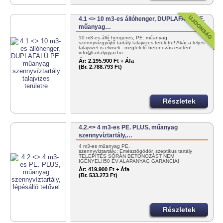
4.1 <> 10 m3-es állóhenger, DUPLAFALÚ PE.
műanyag…
10 m3-es álló hengeres, PE. műanyag
szennyvízgyűjtő tartály talajvizes területre! Akár a teljes
talajvizet is elviseli - megfelelő betonozás esetén!
info@tartalygyar.hu …
Ár:
2.195.900 Ft + Áfa
(Br. 2.788.793 Ft)
Részletek
4.2.<> 4 m3-es PE. PLUS, műanyag
szennyvíztartály,…
4 m3-es műanyag PE.
szennyvíztartály,; Emésztőgödör, szeptikus tartály
TELEPÍTÉS SORÁN BETONOZÁST NEM
IGÉNYEL!!50 ÉV ALAPANYAG GARANCIA!
MAGYAR…
Ár:
419.900 Ft + Áfa
(Br. 533.273 Ft)
Részletek