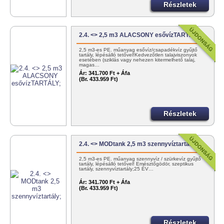
Részletek
2.4. <> 2,5 m3 ALACSONY esővízTARTÁLY;
2,5 m3-es PE. műanyag esővíz/csapadékvíz gyűjtő
tartály, lépésálló tetővel!Kedvezőtlen talajviszonyok
esetében (sziklás vagy nehezen kitermelhető talaj,
magas…
Ár:
341.700 Ft + Áfa
(Br. 433.959 Ft)
Részletek
2.4. <> MODtank 2,5 m3 szennyvíztartály;
2,5 m3-es PE. műanyag szennyvíz / szürkevíz gyűjtő
tartály, lépésálló tetővel! Emésztőgödör, szeptikus
tartály, szennyvíztartály;25 ÉV…
Ár:
341.700 Ft + Áfa
(Br. 433.959 Ft)
Részletek