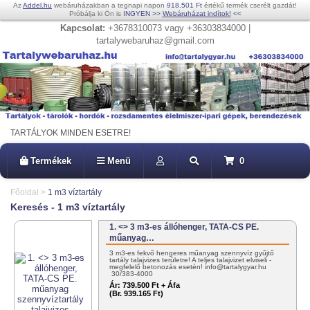
Az
Addel.hu
webáruházakban a tegnapi napon
918.501 Ft
értékű termék cserélt gazdát!
Próbálja ki Ön is
INGYEN
>>
Webáruházat indítok!
<<
Kapcsolat:
+3678310073 vagy +36303834000 |
tartalywebaruhaz@gmail.com
TARTÁLYOK MINDEN ESETRE!
Termékek
Menü
0
Főoldal
>
1 m3 víztartály
Keresés - 1 m3 víztartály
1. <> 3 m3-es állóhenger, TATA-CS PE.
műanyag…
3 m3-es fekvő hengeres műanyag szennyvíz gyűjtő
tartály talajvizes területre! A teljes talajvizet elviseli -
megfelelő betonozás esetén! info@tartalygyar.hu
30/383-4000
Ár:
739.500 Ft + Áfa
(Br. 939.165 Ft)