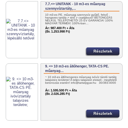
7.7.<> UNITANK - 10 m3-es műanyag
szennyvíztartály,…
10 m3-es PE. műanyag szennyvíz gyűjtő, fekvő
hengeres tartály + tető + csatlakozó! BETONOZÁS
NÉLKÜL TELEPÍTHETŐ! 25 ÉV GARANCIA! 100%
MAGYAR TERMÉK! 100%-ban…
Ár:
987.400 Ft + Áfa
(Br. 1.253.998 Ft)
Részletek
9. <> 10 m3-es állóhenger, TATA-CS PE.
műanyag…
~ 10 m3-es állóhengeres műanyag ivóvíz tároló tartály
talajvizes területre! A teljes talajvizet elviseli - megfelelő
betonozás esetén! info@tartalygyar.hu 30/383-4000
Ár:
1.595.500 Ft + Áfa
(Br. 2.026.285 Ft)
Részletek