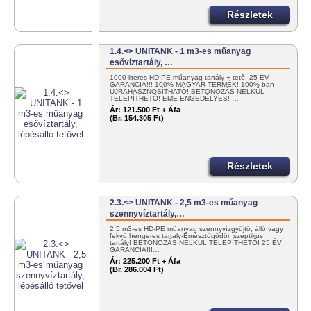
Részletek
1.4.<> UNITANK - 1 m3-es műanyag
esővíztartály, …
1000 literes HD-PE műanyag tartály + tető! 25 ÉV
GARANCIA!!! 100% MAGYAR TERMÉK! 100%-ban
ÚJRAHASZNOSÍTHATÓ! BETONOZÁS NÉLKÜL
TELEPÍTHETŐ! ÉME ENGEDÉLYES! …
Ár:
121.500 Ft + Áfa
(Br. 154.305 Ft)
Részletek
2.3.<> UNITANK - 2,5 m3-es műanyag
szennyvíztartály,…
2,5 m3-es HD-PE műanyag szennyvízgyűjtő, álló vagy
fekvő hengeres tartály-Emésztőgödör, szeptikus
tartály! BETONOZÁS NÉLKÜL TELEPÍTHETŐ! 25 ÉV
GARANCIA!!!…
Ár:
225.200 Ft + Áfa
(Br. 286.004 Ft)