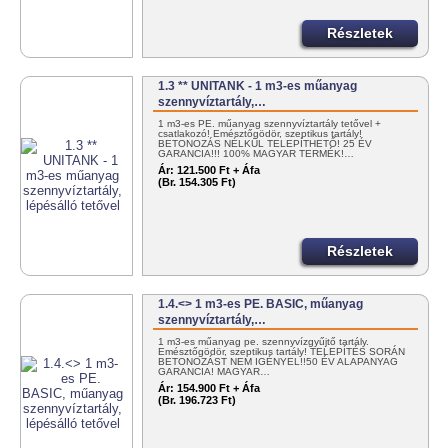
Részletek
1.3 ** UNITANK - 1 m3-es műanyag
szennyvíztartály,…
1 m3-es PE. műanyag szennyvíztartály tetővel +
csatlakozó! Emésztőgödör, szeptikus tartály!
BETONOZÁS NÉLKÜL TELEPÍTHETŐ! 25 ÉV
GARANCIA!!! 100% MAGYAR TERMÉK!…
Ár:
121.500 Ft + Áfa
(Br. 154.305 Ft)
Részletek
1.4.<> 1 m3-es PE. BASIC, műanyag
szennyvíztartály,…
1 m3-es műanyag pe. szennyvízgyűjtő tartály.
Emésztőgödör, szeptikus tartály! TELEPÍTÉS SORÁN
BETONOZÁST NEM IGÉNYEL!!50 ÉV ALAPANYAG
GARANCIA! MAGYAR…
Ár:
154.900 Ft + Áfa
(Br. 196.723 Ft)