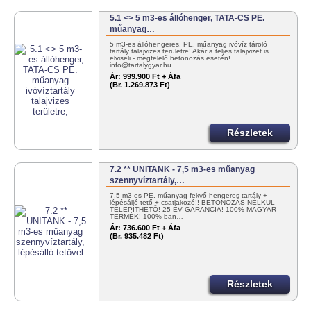
5.1 <> 5 m3-es állóhenger, TATA-CS PE.
műanyag…
5 m3-es állóhengeres, PE. műanyag ivóvíz tároló
tartály talajvizes területre! Akár a teljes talajvizet is
elviseli - megfelelő betonozás esetén!
info@tartalygyar.hu …
Ár:
999.900 Ft + Áfa
(Br. 1.269.873 Ft)
Részletek
7.2 ** UNITANK - 7,5 m3-es műanyag
szennyvíztartály,…
7,5 m3-es PE. műanyag fekvő hengeres tartály +
lépésálló tető + csatlakozó!! BETONOZÁS NÉLKÜL
TELEPÍTHETŐ! 25 ÉV GARANCIA! 100% MAGYAR
TERMÉK! 100%-ban…
Ár:
736.600 Ft + Áfa
(Br. 935.482 Ft)
Részletek