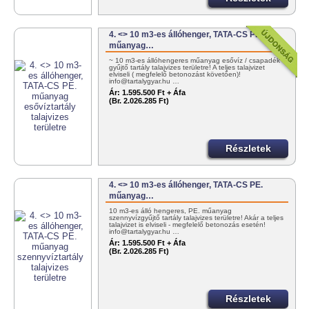
4. <> 10 m3-es állóhenger, TATA-CS PE.
műanyag…
~ 10 m3-es állóhengeres műanyag esővíz / csapadék
gyűjtő tartály talajvizes területre! A teljes talajvizet
elviseli ( megfelelő betonozást követően)!
info@tartalygyar.hu …
Ár:
1.595.500 Ft + Áfa
(Br. 2.026.285 Ft)
Részletek
4. <> 10 m3-es állóhenger, TATA-CS PE.
műanyag…
10 m3-es álló hengeres, PE. műanyag
szennyvízgyűjtő tartály talajvizes területre! Akár a teljes
talajvizet is elviseli - megfelelő betonozás esetén!
info@tartalygyar.hu …
Ár:
1.595.500 Ft + Áfa
(Br. 2.026.285 Ft)
Részletek