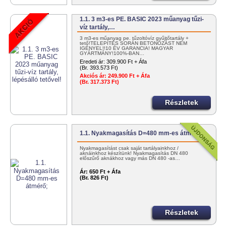
1.1. 3 m3-es PE. BASIC 2023 műanyag tűzi-
víz tartály,…
3 m3-es műanyag pe. tűzoltóvíz gyűjtőtartály +
tető!TELEPÍTÉS SORÁN BETONOZÁST NEM
IGÉNYEL!!10 ÉV GARANCIA! MAGYAR
GYÁRTMÁNY!100%-BAN…
Eredeti ár:
309.900 Ft + Áfa
(Br. 393.573 Ft)
Akciós ár:
249.900 Ft + Áfa
(Br. 317.373 Ft)
Részletek
1.1. Nyakmagasítás D=480 mm-es átmérő;
Nyakmagasítást csak saját tartályainkhoz /
aknáinkhoz készítünk! Nyakmagasítás DN 480
előszűrő aknákhoz vagy más DN 480 -as…
Ár:
650 Ft + Áfa
(Br. 826 Ft)
Részletek