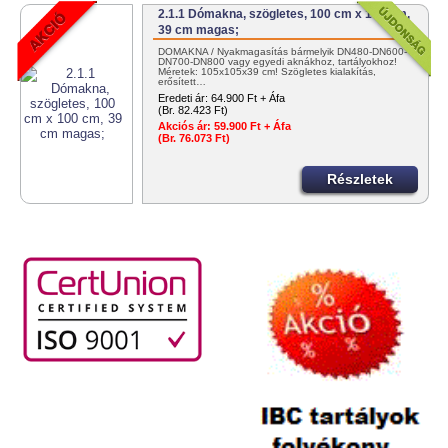
2.1.1 Dómakna, szögletes, 100 cm x 100 cm,
39 cm magas;
DÓMAKNA / Nyakmagasítás bármelyik DN480-DN600-
DN700-DN800 vagy egyedi aknákhoz, tartályokhoz!
Méretek: 105x105x39 cm! Szögletes kialakítás,
erősített…
Eredeti ár:
64.900 Ft + Áfa
(Br. 82.423 Ft)
Akciós ár:
59.900 Ft + Áfa
(Br. 76.073 Ft)
Részletek