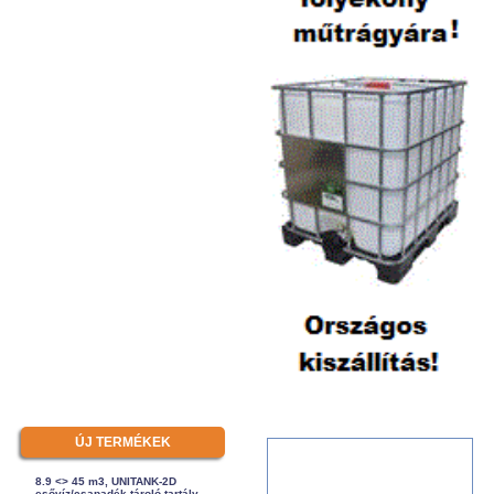
ÚJ TERMÉKEK
8.9 <> 45 m3, UNITANK-2D
esővíz/csapadék tároló tartály -