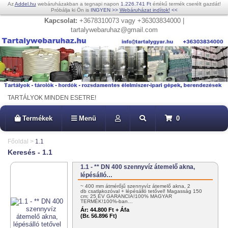
Az
Addel.hu
webáruházakban a tegnapi napon
1.226.741 Ft
értékű termék cserélt gazdát!
Próbálja ki Ön is
INGYEN
>>
Webáruházat indítok!
<<
Kapcsolat:
+3678310073 vagy +36303834000 |
tartalywebaruhaz@gmail.com
TARTÁLYOK MINDEN ESETRE!
Termékek
Menü
0
Főoldal
>
1.1
Keresés - 1.1
1.1 - ** DN 400 szennyvíz átemelő akna,
lépésálló…
~ 400 mm átmérőjű szennyvíz átemelő akna, 2
db csatlakozóval + lépésálló tetővel! Magasság 150
cm; 25 ÉV GARANCIA!100% MAGYAR
TERMÉK!100%-ban…
Ár:
44.800 Ft + Áfa
(Br. 56.896 Ft)