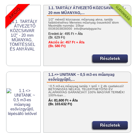
1.1. TARTÁLY ÁTVEZETŐ KÖZCSAVAR 1/2" -
20 mm MŰANYAG,…
1/2" méretű közcsavar, műanyag akna, tartály
faláttöréséhez Menetes műanyag összekötő idom
Maximális nyomás: 10bar
0036303834000 info@tartalygyar.hu
Eredeti ár:
495 Ft + Áfa
(Br. 629 Ft)
Akciós ár:
457 Ft + Áfa
(Br. 580 Ft)
Részletek
1.1.<> UNITANK ~ 0,5 m3-es műanyag
esővízgyűjtő,…
~0,5 m3-es műanyag tartály + tető + 2 db csatlakozó!
BETONOZÁS NÉLKÜL TELEPÍTHETŐ!50 ÉV
ALAPANYAG GARANCIA!!! 100% MAGYAR TERMÉK!
100%-ban…
Ár:
81.600 Ft + Áfa
(Br. 103.632 Ft)
Részletek