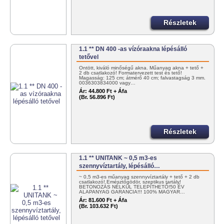
Részletek
1.1 ** DN 400 -as vízóraakna lépésálló
tetővel
Öntött, kiváló minőségű akna. Műanyag akna + tető +
2 db csatlakozó! Formatervezett test és tető!
Magasság: 125 cm; átmérő 40 cm; falvastagság 3 mm.
0036303834000 vagy…
Ár:
44.800 Ft + Áfa
(Br. 56.896 Ft)
Részletek
1.1 ** UNITANK ~ 0,5 m3-es
szennyvíztartály, lépésálló…
~ 0,5 m3-es műanyag szennyvíztartály + tető + 2 db
csatlakozó! Emésztőgödör, szeptikus tartály!
BETONOZÁS NÉLKÜL TELEPÍTHETŐ!50 ÉV
ALAPANYAG GARANCIA!!! 100% MAGYAR…
Ár:
81.600 Ft + Áfa
(Br. 103.632 Ft)