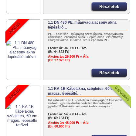
Részletek
1.1 DN 480 PE. műanyag alacsony akna
lépésálló…
PE. - polietilén - műanyag szerelőakna, szivattyúakna,
kábelakna, ellenőrző akna, ülepítő akna, előtéttartály,
csurgalékakna, kútakna, stb.!Lépésálló PE.…
Eredeti ár:
34.900 Ft + Áfa
(Br. 44.323 Ft)
Akciós ár:
29.900 Ft + Áfa
(Br. 37.973 Ft)
Részletek
1.1 KA-1B Kábelakna, szögletes, 60 cm
magas, lépésálló…
KA kábelakna PO. - poliolefin műanyagból! Csavarral
zárható, gyermekbiztos fedéllel! Közvetlenül a
gyártótól! Raktárról, azonnali kedvezményes…
Eredeti ár:
54.900 Ft + Áfa
(Br. 69.723 Ft)
Akciós ár:
48.000 Ft + Áfa
(Br. 60.960 Ft)