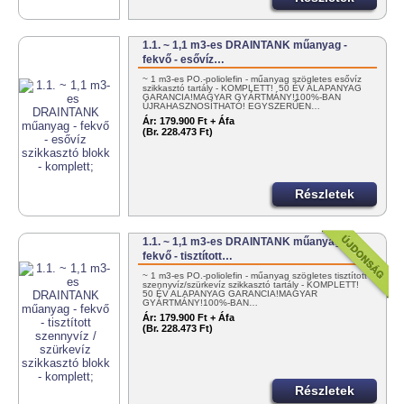
1.1. ~ 1,1 m3-es DRAINTANK műanyag -
fekvő - esővíz…
~ 1 m3-es PO.-poliolefin - műanyag szögletes esővíz
szikkasztó tartály - KOMPLETT! 50 ÉV ALAPANYAG
GARANCIA!MAGYAR GYÁRTMÁNY!100%-BAN
ÚJRAHASZNOSÍTHATÓ! EGYSZERŰEN…
Ár:
179.900 Ft + Áfa
(Br. 228.473 Ft)
Részletek
1.1. ~ 1,1 m3-es DRAINTANK műanyag -
fekvő - tisztított…
~ 1 m3-es PO.-poliolefin - műanyag szögletes tisztított
szennyvíz/szürkevíz szikkasztó tartály - KOMPLETT!
50 ÉV ALAPANYAG GARANCIA!MAGYAR
GYÁRTMÁNY!100%-BAN…
Ár:
179.900 Ft + Áfa
(Br. 228.473 Ft)
Részletek