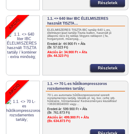
Részletek
1.1. <> 640 liter IBC ÉLELMISZERES
használt TISZTA…
ÉLELMISZERES TISZTA IBC tartály 640 L-es,
élelmiszer-ipari tartály;Tiszta ballon, használt jó
állapotú rács és raklap.Vegyes raklapon ( fa,
horganyzott, műanyag,…
Eredeti ár:
44.900 Ft + Áfa
(Br. 57.023 Ft)
Akciós ár:
34.900 Ft + Áfa
(Br. 44.323 Ft)
Részletek
1.1. <> 70 L-es hűtőkompresszoros
rozsdamentes tartály;
70 L-es automata hűtőkompresszorral szerelt
rozsdamentes tartály. Ideális pl. tej, bor, cefre stb.
hűtésére, hőntartására! Kedvezményes kiszállítás!
+36303834000 vagy…
Eredeti ár:
599.900 Ft + Áfa
(Br. 761.873 Ft)
Akciós ár:
499.900 Ft + Áfa
(Br. 634.873 Ft)
Részletek