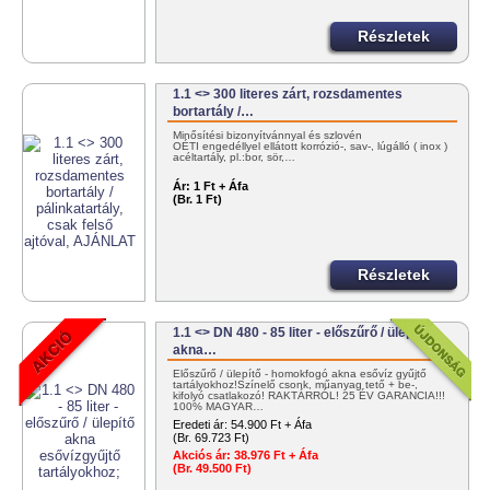
Részletek
1.1 <> 300 literes zárt, rozsdamentes
bortartály /…
Minősítési bizonyítvánnyal és szlovén
OÉTI engedéllyel ellátott korrózió-, sav-, lúgálló ( inox )
acéltartály, pl.:bor, sör,…
Ár:
1 Ft + Áfa
(Br. 1 Ft)
Részletek
1.1 <> DN 480 - 85 liter - előszűrő / ülepítő
akna…
Előszűrő / ülepítő - homokfogó akna esővíz gyűjtő
tartályokhoz!Színelő csonk, műanyag tető + be-,
kifolyó csatlakozó! RAKTÁRRÓL! 25 ÉV GARANCIA!!!
100% MAGYAR…
Eredeti ár:
54.900 Ft + Áfa
(Br. 69.723 Ft)
Akciós ár:
38.976 Ft + Áfa
(Br. 49.500 Ft)