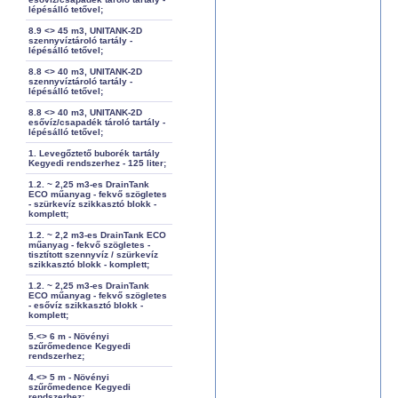
lépésálló tetővel;
8.9 <> 45 m3, UNITANK-2D
szennyvíztároló tartály -
lépésálló tetővel;
8.8 <> 40 m3, UNITANK-2D
szennyvíztároló tartály -
lépésálló tetővel;
8.8 <> 40 m3, UNITANK-2D
esővíz/csapadék tároló tartály -
lépésálló tetővel;
1. Levegőztető buborék tartály
Kegyedi rendszerhez - 125 liter;
1.2. ~ 2,25 m3-es DrainTank
ECO műanyag - fekvő szögletes
- szürkevíz szikkasztó blokk -
komplett;
1.2. ~ 2,2 m3-es DrainTank ECO
műanyag - fekvő szögletes -
tisztított szennyvíz / szürkevíz
szikkasztó blokk - komplett;
1.2. ~ 2,25 m3-es DrainTank
ECO műanyag - fekvő szögletes
- esővíz szikkasztó blokk -
komplett;
5.<> 6 m - Növényi
szűrőmedence Kegyedi
rendszerhez;
4.<> 5 m - Növényi
szűrőmedence Kegyedi
rendszerhez;