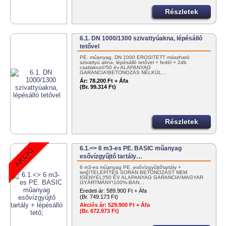
Részletek
6.1. DN 1000/1300 szivattyúakna, lépésálló
tetővel
PE. műanyag, DN 1000 ERŐSÍTETT mászható
szivattyú akna, lépésálló tetővel + fedél + 2db
csatlakozó!50 év ALAPANYAG
GARANCIA!BETONOZÁS NÉLKÜL…
Ár:
78.200 Ft + Áfa
(Br. 99.314 Ft)
Részletek
6.1.<> 6 m3-es PE. BASIC műanyag
esővízgyűjtő tartály…
6 m3-es műanyag PE. esővízgyűjtőtartály +
tető!TELEPÍTÉS SORÁN BETONOZÁST NEM
IGÉNYEL!!50 ÉV ALAPANYAG GARANCIA!MAGYAR
GYÁRTMÁNY!100%-BAN…
Eredeti ár:
589.900 Ft + Áfa
(Br. 749.173 Ft)
Akciós ár:
529.900 Ft + Áfa
(Br. 672.973 Ft)