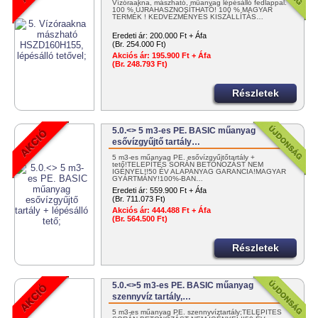
Vízóraakna, mászható, műanyag lépésálló fedlappal.
100 % ÚJRAHASZNOSÍTHATÓ! 100 % MAGYAR
TERMÉK ! KEDVEZMÉNYES KISZÁLLÍTÁS…
Eredeti ár:
200.000 Ft + Áfa
(Br. 254.000 Ft)
Akciós ár:
195.900 Ft + Áfa
(Br. 248.793 Ft)
Részletek
5.0.<> 5 m3-es PE. BASIC műanyag
esővízgyűjtő tartály…
5 m3-es műanyag PE. esővízgyűjtőtartály +
tető!TELEPÍTÉS SORÁN BETONOZÁST NEM
IGÉNYEL!!50 ÉV ALAPANYAG GARANCIA!MAGYAR
GYÁRTMÁNY!100%-BAN…
Eredeti ár:
559.900 Ft + Áfa
(Br. 711.073 Ft)
Akciós ár:
444.488 Ft + Áfa
(Br. 564.500 Ft)
Részletek
5.0.<>5 m3-es PE. BASIC műanyag
szennyvíz tartály,…
5 m3-es műanyag PE. szennyvíztartály;TELEPÍTÉS