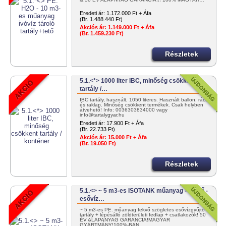
Eredeti ár:
1.172.000 Ft + Áfa
(Br. 1.488.440 Ft)
Akciós ár:
1.149.000 Ft + Áfa
(Br. 1.459.230 Ft)
Részletek
5.1.<*> 1000 liter IBC, minőség csökkent
tartály /…
IBC tartály, használt, 1050 literes. Használt ballon, rács
és raklap. Minőség csökkent termékek. Csak helyben
átvehető! Info: 0036303834000 vagy
info@tartalygyar.hu
Eredeti ár:
17.900 Ft + Áfa
(Br. 22.733 Ft)
Akciós ár:
15.000 Ft + Áfa
(Br. 19.050 Ft)
Részletek
5.1.<> ~ 5 m3-es ISOTANK műanyag - fekvő -
esővíz…
~ 5 m3-es PE. műanyag fekvő szögletes esővízgyűjtő
tartály + lépésálló zöldterületi fedlap + csatlakozók! 50
ÉV ALAPANYAG GARANCIA!MAGYAR
GYÁRTMÁNY!100%-BAN…