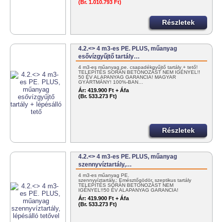
(Br. 1.010.793 Ft)
Részletek
4.2.<> 4 m3-es PE. PLUS, műanyag
esővízgyűjtő tartály…
4 m3-es műanyag pe. csapadékgyűjtő tartály + tető!
TELEPÍTÉS SORÁN BETONOZÁST NEM IGÉNYEL!!
50 ÉV ALAPANYAG GARANCIA! MAGYAR
GYÁRTMÁNY! 100%-BAN…
Ár:
419.900 Ft + Áfa
(Br. 533.273 Ft)
Részletek
4.2.<> 4 m3-es PE. PLUS, műanyag
szennyvíztartály,…
4 m3-es műanyag PE.
szennyvíztartály,; Emésztőgödör, szeptikus tartály
TELEPÍTÉS SORÁN BETONOZÁST NEM
IGÉNYEL!!50 ÉV ALAPANYAG GARANCIA!
MAGYAR…
Ár:
419.900 Ft + Áfa
(Br. 533.273 Ft)