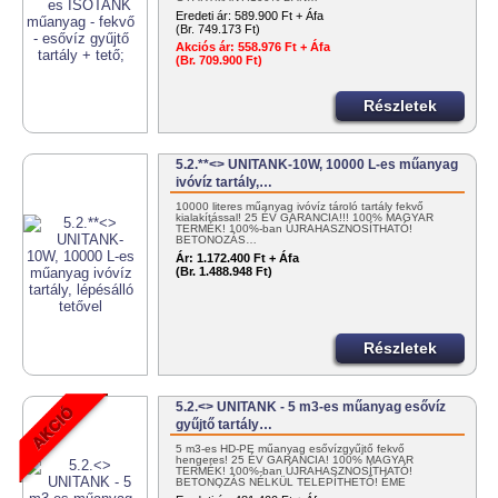
Eredeti ár:
589.900 Ft + Áfa
(Br. 749.173 Ft)
Akciós ár:
558.976 Ft + Áfa
(Br. 709.900 Ft)
Részletek
5.2.**<> UNITANK-10W, 10000 L-es műanyag
ivóvíz tartály,…
10000 literes műanyag ivóvíz tároló tartály fekvő
kialakítással! 25 ÉV GARANCIA!!! 100% MAGYAR
TERMÉK! 100%-ban ÚJRAHASZNOSÍTHATÓ!
BETONOZÁS…
Ár:
1.172.400 Ft + Áfa
(Br. 1.488.948 Ft)
Részletek
5.2.<> UNITANK - 5 m3-es műanyag esővíz
gyűjtő tartály…
5 m3-es HD-PE műanyag esővízgyűjtő fekvő
hengeres! 25 ÉV GARANCIA! 100% MAGYAR
TERMÉK! 100%-ban ÚJRAHASZNOSÍTHATÓ!
BETONOZÁS NÉLKÜL TELEPÍTHETŐ! ÉME
ENGEDÉLYES! …