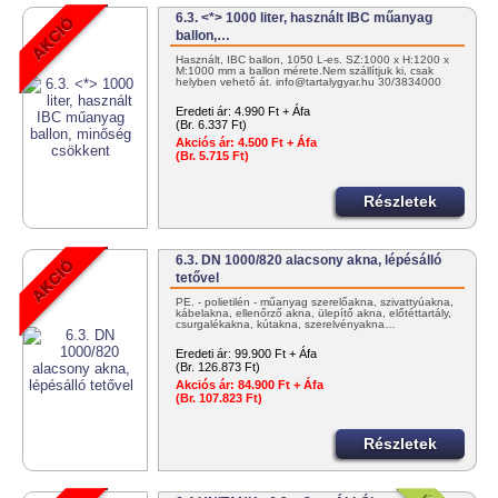
6.3. <*> 1000 liter, használt IBC műanyag
ballon,…
Használt, IBC ballon, 1050 L-es. SZ:1000 x H:1200 x
M:1000 mm a ballon mérete.Nem szállítjuk ki, csak
helyben vehető át. info@tartalygyar.hu 30/3834000
Eredeti ár:
4.990 Ft + Áfa
(Br. 6.337 Ft)
Akciós ár:
4.500 Ft + Áfa
(Br. 5.715 Ft)
Részletek
6.3. DN 1000/820 alacsony akna, lépésálló
tetővel
PE. - polietilén - műanyag szerelőakna, szivattyúakna,
kábelakna, ellenőrző akna, ülepítő akna, előtéttartály,
csurgalékakna, kútakna, szerelvényakna…
Eredeti ár:
99.900 Ft + Áfa
(Br. 126.873 Ft)
Akciós ár:
84.900 Ft + Áfa
(Br. 107.823 Ft)
Részletek