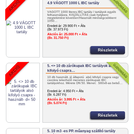
4.9 VÁGOTT 1000 L IBC tartály
VÁGOTT 1000 literes IBC tartály / tartályok egyéb
felhasználásra. KISZÁLLÍTÁS csak helybeni
megtekintést követően!Használt minőségcsökkent
1050…
Eredeti ár:
29.900 Ft + Áfa
(Br. 37.973 Ft)
Akciós ár:
25.000 Ft + Áfa
(Br. 31.750 Ft)
Részletek
5. <> 10 db zárókupak IBC tartályok alsó
kifolyó csapra…
10 db használt, jó állapotú alsó kifolyó csapra vagy
csonkra tekerhető menetes zárókupak IBC
tartályokhoz. Mérete DN 50. Menet: S60x6-as belső…
Eredeti ár:
4.950 Ft + Áfa
(Br. 6.287 Ft)
Akciós ár:
3.995 Ft + Áfa
(Br. 5.074 Ft)
Részletek
5. 10 m3 -es PP. műanyag szállító tartály