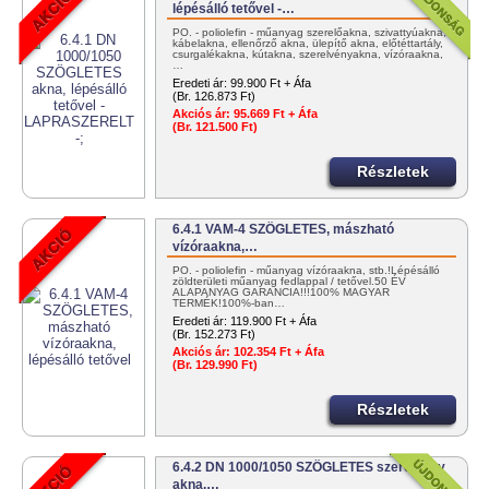
lépésálló tetővel -…
PO. - poliolefin - műanyag szerelőakna, szivattyúakna,
kábelakna, ellenőrző akna, ülepítő akna, előtéttartály,
csurgalékakna, kútakna, szerelvényakna, vízóraakna,
…
Eredeti ár:
99.900 Ft + Áfa
(Br. 126.873 Ft)
Akciós ár:
95.669 Ft + Áfa
(Br. 121.500 Ft)
Részletek
6.4.1 VAM-4 SZÖGLETES, mászható
vízóraakna,…
PO. - poliolefin - műanyag vízóraakna, stb.!Lépésálló
zöldterületi műanyag fedlappal / tetővel.50 ÉV
ALAPANYAG GARANCIA!!!100% MAGYAR
TERMÉK!100%-ban…
Eredeti ár:
119.900 Ft + Áfa
(Br. 152.273 Ft)
Akciós ár:
102.354 Ft + Áfa
(Br. 129.990 Ft)
Részletek
6.4.2 DN 1000/1050 SZÖGLETES szerelvény
akna,…