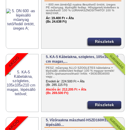
~ 600 mm átmérőjű nyakra illeszthető öntött, üreges
PE műanyag, lépésálló fedlap. Hőszigetelt kivitelben is
rendelhető! 100 % ÚJRAHASZNOSÍTHATÓ! 100 %
MAGYAR…
Ár:
19.400 Ft + Áfa
(Br. 24.638 Ft)
Részletek
5. KA-5 Kábelakna, szögletes, 105x105x210
cm magas,…
PESZ. műanyag ÁLLÓ SZÖGLETES kábelakna +
lépésálló zöldterületi fedlap! 100 % magyar termék!
100% újrahasznosítható! Infók: +36303834000
vagy…
Eredeti ár:
224.500 Ft + Áfa
(Br. 285.115 Ft)
Akciós ár:
212.205 Ft + Áfa
(Br. 269.500 Ft)
Részletek
5. Vízóraakna mászható HSZD160H155,
lépésálló…