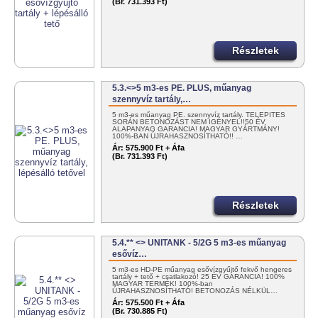
(Br. 731.393 Ft)
Részletek
5.3.<>5 m3-es PE. PLUS, műanyag
szennyvíz tartály,…
5 m3-es műanyag PE. szennyvíz tartály. TELEPÍTÉS
SORÁN BETONOZÁST NEM IGÉNYEL!!50 ÉV
ALAPANYAG GARANCIA! MAGYAR GYÁRTMÁNY!
100%-BAN ÚJRAHASZNOSÍTHATÓ!! …
Ár:
575.900 Ft + Áfa
(Br. 731.393 Ft)
Részletek
5.4.** <> UNITANK - 5/2G 5 m3-es műanyag
esővíz…
5 m3-es HD-PE műanyag esővízgyűjtő fekvő hengeres
tartály + tető + csatlakozó! 25 ÉV GARANCIA! 100%
MAGYAR TERMÉK! 100%-ban
ÚJRAHASZNOSÍTHATÓ! BETONOZÁS NÉLKÜL…
Ár:
575.500 Ft + Áfa
(Br. 730.885 Ft)