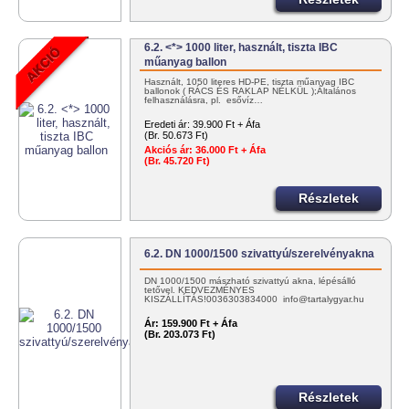
6.2. <*> 1000 liter, használt, tiszta IBC
műanyag ballon
Használt, 1050 literes HD-PE, tiszta műanyag IBC
ballonok ( RÁCS ÉS RAKLAP NÉLKÜL );Általános
felhasználásra, pl. esővíz…
Eredeti ár:
39.900 Ft + Áfa
(Br. 50.673 Ft)
Akciós ár:
36.000 Ft + Áfa
(Br. 45.720 Ft)
Részletek
6.2. DN 1000/1500 szivattyú/szerelvényakna
DN 1000/1500 mászható szivattyú akna, lépésálló
tetővel. KEDVEZMÉNYES
KISZÁLLÍTÁS!0036303834000 info@tartalygyar.hu
Ár:
159.900 Ft + Áfa
(Br. 203.073 Ft)
Részletek