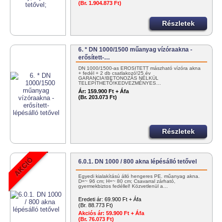
(Br. 1.904.873 Ft)
Részletek
6. * DN 1000/1500 műanyag vízóraakna -
erősített-…
DN 1000/1500-as ERŐSÍTETT mászható vízóra akna
+ fedél + 2 db csatlakozó!25 év
GARANCIA!BETONOZÁS NÉLKÜL
TELEPÍTHETŐ!KEDVEZMÉNYES…
Ár:
159.900 Ft + Áfa
(Br. 203.073 Ft)
Részletek
6.0.1. DN 1000 / 800 akna lépésálló tetővel
Egyedi kialakítású álló hengeres PE. műanyag akna.
D=~ 96 cm; H=~ 80 cm; Csavarral zárható,
gyermekbiztos fedéllel! Közvetlenül a…
Eredeti ár:
69.900 Ft + Áfa
(Br. 88.773 Ft)
Akciós ár:
59.900 Ft + Áfa
(Br. 76.073 Ft)