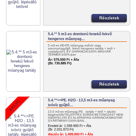
Részletek
5.4.** 5 m3-es domború fenekű fekvő
hengeres műanyag…
5 m3-es HD-PE műanyag esővíz vagy
szennyvízgyűjtő, fekvő hengeres tartály + tető +
csatlakozó!1 ÉV GARANCIA!100% MAGYAR
TERMÉK!100%-ban
ÚJRAHASZNOSÍTHATÓ!BETONOZÁS…
Ár:
575.500 Ft + Áfa
(Br. 730.885 Ft)
Részletek
5.4.**<>PE. H2O - 13,5 m3-es műanyag
ivóvíz gyűjtő…
13,5 m3-es műanyag PE. tartály + tető + akciós
kiegészítők!TELEPÍTÉS SORÁN BETONOZÁST NEM
IGÉNYEL!!50 ÉV ALAPANYAG GARANCIA!MAGYAR
GYÁRTMÁNY!100%-BAN…
Eredeti ár:
1.599.900 Ft + Áfa
(Br. 2.031.873 Ft)
Akciós ár:
1.499.900 Ft + Áfa