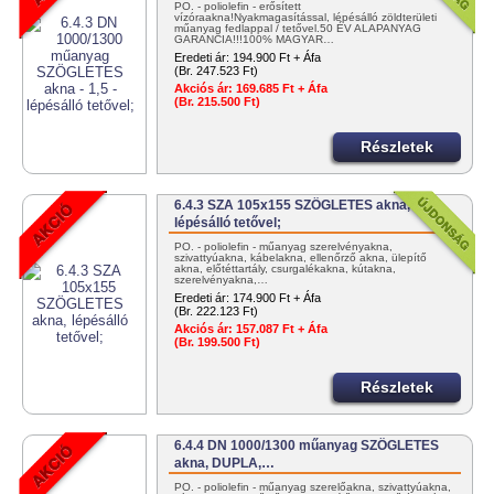
PO. - poliolefin - erősített
vízóraakna!Nyakmagasítással, lépésálló zöldterületi
műanyag fedlappal / tetővel.50 ÉV ALAPANYAG
GARANCIA!!!100% MAGYAR…
Eredeti ár:
194.900 Ft + Áfa
(Br. 247.523 Ft)
Akciós ár:
169.685 Ft + Áfa
(Br. 215.500 Ft)
Részletek
6.4.3 SZA 105x155 SZÖGLETES akna,
lépésálló tetővel;
PO. - poliolefin - műanyag szerelvényakna,
szivattyúakna, kábelakna, ellenőrző akna, ülepítő
akna, előtéttartály, csurgalékakna, kútakna,
szerelvényakna,…
Eredeti ár:
174.900 Ft + Áfa
(Br. 222.123 Ft)
Akciós ár:
157.087 Ft + Áfa
(Br. 199.500 Ft)
Részletek
6.4.4 DN 1000/1300 műanyag SZÖGLETES
akna, DUPLA,…
PO. - poliolefin - műanyag szerelőakna, szivattyúakna,