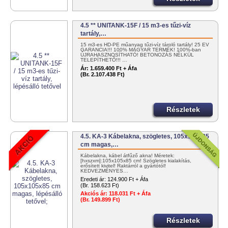
4.5 ** UNITANK-15F / 15 m3-es tűzi-víz
tartály,…
15 m3-es HD-PE műanyag tűzi-víz tároló tartály! 25 ÉV
GARANCIA!!! 100% MAGYAR TERMÉK! 100%-ban
ÚJRAHASZNOSÍTHATÓ! BETONOZÁS NÉLKÜL
TELEPÍTHETŐ!!! …
Ár:
1.659.400 Ft + Áfa
(Br. 2.107.438 Ft)
Részletek
4.5. KA-3 Kábelakna, szögletes, 105x105x85
cm magas,…
Kábelakna, kábel átfűző akna! Méretek:
[hxszxm]:105x105x85 cm! Szögletes kialakítás,
erősített kivitel! Raktárról a gyártótól!
KEDVEZMÉNYES…
Eredeti ár:
124.900 Ft + Áfa
(Br. 158.623 Ft)
Akciós ár:
118.031 Ft + Áfa
(Br. 149.899 Ft)
Részletek