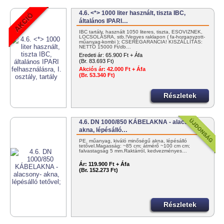
4.6. <*> 1000 liter használt, tiszta IBC,
általános IPARI…
IBC tartály, használt 1050 literes, tiszta, ESŐVÍZNEK,
LOCSOLÁSRA, stb.!Vegyes raklapon ( fa-horganyzott-
műanyag-kombi ); CSEREGARANCIA! KISZÁLLÍTÁS:
NETTÓ 15000 Ft/db…
Eredeti ár:
65.900 Ft + Áfa
(Br. 83.693 Ft)
Akciós ár:
42.000 Ft + Áfa
(Br. 53.340 Ft)
Részletek
4.6. DN 1000/850 KÁBELAKNA - alacsony-
akna, lépésálló…
PE. műanyag, kiváló minőségű akna, lépésálló
tetővel.Magasság: ~85 cm; átmérő ~100 cm cm;
falvastagság 5 mm.Raktárról, kedvezményes…
Ár:
119.900 Ft + Áfa
(Br. 152.273 Ft)
Részletek