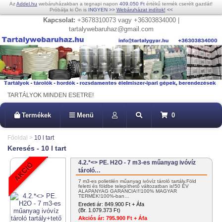
Az
Addel.hu
webáruházakban a tegnapi napon
409.050 Ft
értékű termék cserélt gazdát!
Próbálja ki Ön is
INGYEN
>>
Webáruházat indítok!
<<
Kapcsolat:
+3678310073 vagy +36303834000 |
tartalywebaruhaz@gmail.com
TARTÁLYOK MINDEN ESETRE!
Termékek
Menü
0
Főoldal
>
10 l tart
Keresés - 10 l tart
4.2.*<> PE. H2O - 7 m3-es műanyag ivóvíz
tároló…
7 m3-es polietilén műanyag ivóvíz tároló tartály.Föld
feletti és földbe telepíthető változatban is!50 ÉV
ALAPANYAG GARANCIA!!!100% MAGYAR
TERMÉK!100%-ban…
Eredeti ár:
849.900 Ft + Áfa
(Br. 1.079.373 Ft)
Akciós ár:
795.900 Ft + Áfa