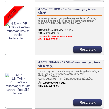
4.5.*<> PE. H2O - 9 m3-es műanyag ivóvíz
tároló…
9 m3-es polietilén (PE) műanyag ivóvíz tároló tartály +
fedél;Föld feletti és földbe telepíthető változatban
is.26 ÉV GARANCIA!!!100% MAGYAR…
Eredeti ár:
1.055.900 Ft + Áfa
(Br. 1.340.993 Ft)
Akciós ár:
999.900 Ft + Áfa
(Br. 1.269.873 Ft)
Részletek
4.6 ** UNITANK - 17,5F m3 -es műanyag tűzi-
víz tartály,…
17,5 m3-es HD-PE műanyag tűzoltóvíz gyűjtő tartály +
tető! 26 ÉV GARANCIA!100% MAGYAR
TERMÉK!100%-ban
ÚJRAHASZNOSÍTHATÓ!BETONOZÁS NÉLKÜL…
Ár:
1.999.900 Ft + Áfa
(Br. 2.539.873 Ft)
Részletek