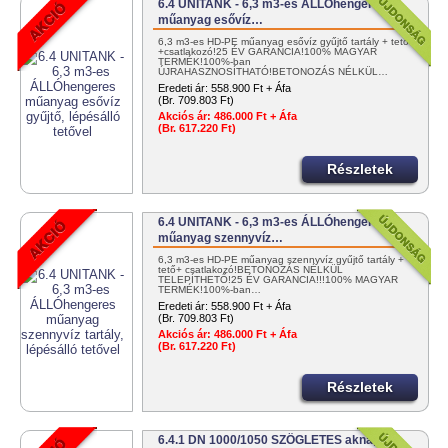
6.4 UNITANK - 6,3 m3-es ÁLLÓhengeres
műanyag esővíz…
6,3 m3-es HD-PE műanyag esővíz gyűjtő tartály + tető
+csatlakozó!25 ÉV GARANCIA!100% MAGYAR
TERMÉK!100%-ban
ÚJRAHASZNOSÍTHATÓ!BETONOZÁS NÉLKÜL…
Eredeti ár:
558.900 Ft + Áfa
(Br. 709.803 Ft)
Akciós ár:
486.000 Ft + Áfa
(Br. 617.220 Ft)
Részletek
6.4 UNITANK - 6,3 m3-es ÁLLÓhengeres
műanyag szennyvíz…
6,3 m3-es HD-PE műanyag szennyvíz gyűjtő tartály +
tető+ csatlakozó!BETONOZÁS NÉLKÜL
TELEPÍTHETŐ!25 ÉV GARANCIA!!!100% MAGYAR
TERMÉK!100%-ban…
Eredeti ár:
558.900 Ft + Áfa
(Br. 709.803 Ft)
Akciós ár:
486.000 Ft + Áfa
(Br. 617.220 Ft)
Részletek
6.4.1 DN 1000/1050 SZÖGLETES akna,