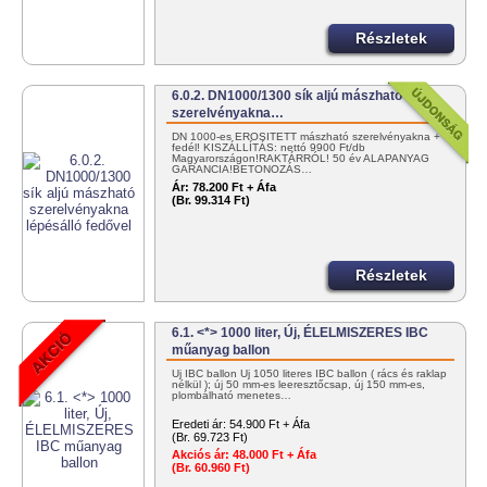
Részletek
6.0.2. DN1000/1300 sík aljú mászható
szerelvényakna…
DN 1000-es ERŐSÍTETT mászható szerelvényakna +
fedél! KISZÁLLÍTÁS: nettó 9900 Ft/db
Magyarországon!RAKTÁRRÓL! 50 év ALAPANYAG
GARANCIA!BETONOZÁS…
Ár:
78.200 Ft + Áfa
(Br. 99.314 Ft)
Részletek
6.1. <*> 1000 liter, Új, ÉLELMISZERES IBC
műanyag ballon
Új IBC ballon Új 1050 literes IBC ballon ( rács és raklap
nélkül ); új 50 mm-es leeresztőcsap, új 150 mm-es,
plombálható menetes…
Eredeti ár:
54.900 Ft + Áfa
(Br. 69.723 Ft)
Akciós ár:
48.000 Ft + Áfa
(Br. 60.960 Ft)