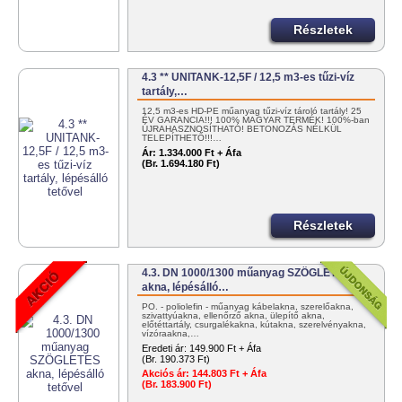
Részletek
4.3 ** UNITANK-12,5F / 12,5 m3-es tűzi-víz
tartály,…
12,5 m3-es HD-PE műanyag tűzi-víz tároló tartály! 25
ÉV GARANCIA!!! 100% MAGYAR TERMÉK! 100%-ban
ÚJRAHASZNOSÍTHATÓ! BETONOZÁS NÉLKÜL
TELEPÍTHETŐ!!!…
Ár:
1.334.000 Ft + Áfa
(Br. 1.694.180 Ft)
Részletek
4.3. DN 1000/1300 műanyag SZÖGLETES
akna, lépésálló…
PO. - poliolefin - műanyag kábelakna, szerelőakna,
szivattyúakna, ellenőrző akna, ülepítő akna,
előtéttartály, csurgalékakna, kútakna, szerelvényakna,
vízóraakna,…
Eredeti ár:
149.900 Ft + Áfa
(Br. 190.373 Ft)
Akciós ár:
144.803 Ft + Áfa
(Br. 183.900 Ft)