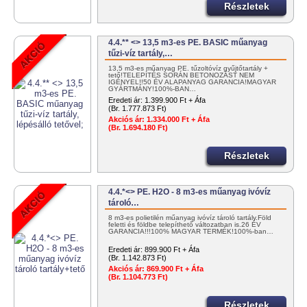
Részletek
4.4.** <> 13,5 m3-es PE. BASIC műanyag
tűzi-víz tartály,…
13,5 m3-es műanyag PE. tűzoltóvíz gyűjtőtartály +
tető!TELEPÍTÉS SORÁN BETONOZÁST NEM
IGÉNYEL!!50 ÉV ALAPANYAG GARANCIA!MAGYAR
GYÁRTMÁNY!100%-BAN…
Eredeti ár:
1.399.900 Ft + Áfa
(Br. 1.777.873 Ft)
Akciós ár:
1.334.000 Ft + Áfa
(Br. 1.694.180 Ft)
Részletek
4.4.*<> PE. H2O - 8 m3-es műanyag ivóvíz
tároló…
8 m3-es polietilén műanyag ivóvíz tároló tartály.Föld
feletti és földbe telepíthető változatban is.26 ÉV
GARANCIA!!!100% MAGYAR TERMÉK!100%-ban…
Eredeti ár:
899.900 Ft + Áfa
(Br. 1.142.873 Ft)
Akciós ár:
869.900 Ft + Áfa
(Br. 1.104.773 Ft)
Részletek