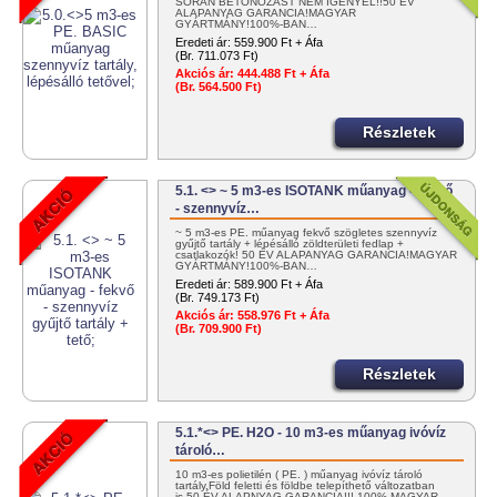
SORÁN BETONOZÁST NEM IGÉNYEL!!50 ÉV
ALAPANYAG GARANCIA!MAGYAR
GYÁRTMÁNY!100%-BAN…
Eredeti ár:
559.900 Ft + Áfa
(Br. 711.073 Ft)
Akciós ár:
444.488 Ft + Áfa
(Br. 564.500 Ft)
Részletek
5.1. <> ~ 5 m3-es ISOTANK műanyag - fekvő
- szennyvíz…
~ 5 m3-es PE. műanyag fekvő szögletes szennyvíz
gyűjtő tartály + lépésálló zöldterületi fedlap +
csatlakozók! 50 ÉV ALAPANYAG GARANCIA!MAGYAR
GYÁRTMÁNY!100%-BAN…
Eredeti ár:
589.900 Ft + Áfa
(Br. 749.173 Ft)
Akciós ár:
558.976 Ft + Áfa
(Br. 709.900 Ft)
Részletek
5.1.*<> PE. H2O - 10 m3-es műanyag ivóvíz
tároló…
10 m3-es polietilén ( PE. ) műanyag ivóvíz tároló
tartály.Föld feletti és földbe telepíthető változatban
is.50 ÉV ALAPNYAG GARANCIA!!! 100% MAGYAR…