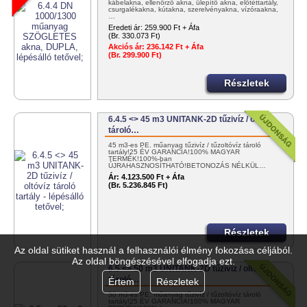
kábelakna, ellenőrző akna, ülepítő akna, előtéttartály,
csurgalékakna, kútakna, szerelvényakna, vízóraakna,
…
Eredeti ár:
259.900 Ft + Áfa
(Br. 330.073 Ft)
Akciós ár:
236.142 Ft + Áfa
(Br. 299.900 Ft)
Részletek
6.4.5 <> 45 m3 UNITANK-2D tűzivíz / oltóvíz
tároló…
45 m3-es PE. műanyag tűzivíz / tűzoltóvíz tároló
tartály!25 ÉV GARANCIA!100% MAGYAR
TERMÉK!100%-ban
ÚJRAHASZNOSÍTHATÓ!BETONOZÁS NÉLKÜL…
Ár:
4.123.500 Ft + Áfa
(Br. 5.236.845 Ft)
Részletek
Az oldal sütiket használ a felhasználói élmény fokozása céljából.
Az oldal böngészésével elfogadja ezt.
6.5 <> 50 m3 UNITANK-2D tűzivíz / oltóvíz
tároló…
Értem
Részletek
50 m3-es PE. műanyag tűzivíz / tűzoltóvíz tároló
tartály!25 ÉV GARANCIA!100% MAGYAR