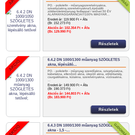
PO. - poliolefin - műanyagszerelvényakna,
szivattyúakna,szerelvényakna!Lépésálló
zöldterületiműanyag fedlappal / tetővel.50 ÉV
ALAPANYAGGARANCIA!!!100% MAGYAR…
Eredeti ár:
119.900 Ft + Áfa
(Br. 152.273 Ft)
Akciós ár:
102.354 Ft + Áfa
(Br. 129.990 Ft)
Részletek
6.4.2 DN 1000/1300 műanyag SZÖGLETES
akna, lépésálló…
PO. - poliolefin - műanyag szerelőakna, szivattyúakna,
kábelakna, ellenőrző akna, ülepítő akna, előtéttartály,
csurgalékakna, kútakna, szerelvényakna, vízóraakna,
…
Eredeti ár:
149.900 Ft + Áfa
(Br. 190.373 Ft)
Akciós ár:
144.803 Ft + Áfa
(Br. 183.900 Ft)
Részletek
6.4.3 DN 1000/1300 műanyag SZÖGLETES
akna - 1,5 -…