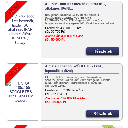
4.7. <*> 1000 liter használt, tiszta IBC,
általános IPARI…
IBC tartály, használt 1050 literes, tiszta, II.
osztály;ESŐVÍZNEK, FOLYÉKONY
MŰTRÁGYÁNAK,STB.Vegyes raklapon ( fa-
horganyzott-műanyag-kombi ); Csak helyben vehető
át! Nagyobb…
Eredeti ár:
43.900 Ft + Áfa
(Br. 55.753 Ft)
Akciós ár:
40.000 Ft + Áfa
(Br. 50.800 Ft)
Részletek
4.7. KA 105x155 SZÖGLETES akna,
lépésálló tetővel;
PO. - poliolefin - műanyag szerelvényakna,
szivattyúakna, kábelakna, ellenőrző akna, ülepítő
akna, előtéttartály, csurgalékakna, kútakna,
szerelvényakna,…
Eredeti ár:
174.900 Ft + Áfa
(Br. 222.123 Ft)
Akciós ár:
157.087 Ft + Áfa
(Br. 199.500 Ft)
Részletek