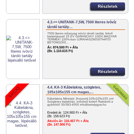
Részletek
4.3.<> UNITANK-7,5W, 7500 literes ivóvíz
tároló tartály…
7500 literes műanyag ivóvíz tároló tartály, fekvő
kialakítással! 25 ÉV GARANCIA!!! 100% MAGYAR
TERMÉK! 100%-ban ÚJRAHASZNOSÍTHATÓ!
BETONOZÁS…
Ár:
874.500 Ft + Áfa
(Br. 1.110.615 Ft)
Részletek
4.4. KA-3 Kábelakna, szögletes,
105x105x155 cm magas,…
Kábelakna Méretek: [hxszxm]:105x105x155 cm!
Szögletes kialakítás, erősített kivitel! Raktárról a
gyártótól! 30/383-4000 info@tartalygyar.hu
Eredeti ár:
124.900 Ft + Áfa
(Br. 158.623 Ft)
Akciós ár:
116.457 Ft + Áfa
(Br. 147.900 Ft)