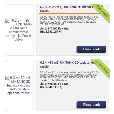
6.2.5 <> 25 m3, UNITANK-2D tűzivíz / oltóvíz
tároló…
25 m3-es PE. műanyag tűzivíz tároló tartály!25 ÉV
GARANCIA!100% MAGYAR TERMÉK!100%-ban
ÚJRAHASZNOSÍTHATÓ!BETONOZÁS NÉLKÜL
TELEPÍTHETŐ!ÉME…
Ár:
2.347.400 Ft + Áfa
(Br. 2.981.198 Ft)
Részletek
6.3 <> 30 m3, UNITANK-2D tűzivíz / oltóvíz
tároló…
30 m3-es PE. műanyag tűzivíz tároló tartály!25 ÉV
GARANCIA!100% MAGYAR TERMÉK!100%-ban
ÚJRAHASZNOSÍTHATÓ!BETONOZÁS NÉLKÜL
TELEPÍTHETŐ!ÉME…
Ár:
2.788.300 Ft + Áfa
(Br. 3.541.141 Ft)
Részletek