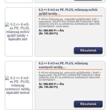
6.2.<> 6 m3-es PE. PLUS, műanyag esővíz
gyűjtő tartály…
6 m3-es műanyag pe. csapadék gyűjtőtartály+ tető +
tartozékok! TELEPÍTÉS SORÁN BETONOZÁST NEM
IGÉNYEL!!50 ÉV ALAPANYAG GARANCIA! MAGYAR
GYÁRTMÁNY! 100%-BAN…
Ár:
586.900 Ft + Áfa
(Br. 745.363 Ft)
Részletek
6.2.<> 6 m3-es PE. PLUS, műanyag
szennyvíz tartály,…
6 m3-es műanyag pe. szennyvíz gyűjtőtartály + fedél +
kiegészítők! TELEPÍTÉS SORÁN BETONOZÁST NEM
IGÉNYEL!!50 ÉV ALAPANYAG GARANCIA! MAGYAR
GYÁRTMÁNY!…
Ár:
586.900 Ft + Áfa
(Br. 745.363 Ft)
Részletek