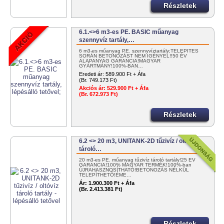
Részletek
6.1.<>6 m3-es PE. BASIC műanyag
szennyvíz tartály,…
6 m3-es műanyag PE. szennyvíztartály;TELEPÍTÉS
SORÁN BETONOZÁST NEM IGÉNYEL!!50 ÉV
ALAPANYAG GARANCIA!MAGYAR
GYÁRTMÁNY!100%-BAN…
Eredeti ár:
589.900 Ft + Áfa
(Br. 749.173 Ft)
Akciós ár:
529.900 Ft + Áfa
(Br. 672.973 Ft)
Részletek
6.2 <> 20 m3, UNITANK-2D tűzivíz / oltóvíz
tároló…
20 m3-es PE. műanyag tűzivíz tároló tartály!25 ÉV
GARANCIA!100% MAGYAR TERMÉK!100%-ban
ÚJRAHASZNOSÍTHATÓ!BETONOZÁS NÉLKÜL
TELEPÍTHETŐ!ÉME…
Ár:
1.900.300 Ft + Áfa
(Br. 2.413.381 Ft)
Részletek