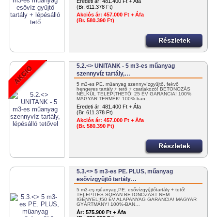
Eredeti ár:
481.400 Ft + Áfa
(Br. 611.378 Ft)
Akciós ár:
457.000 Ft + Áfa
(Br. 580.390 Ft)
Részletek
5.2.<> UNITANK - 5 m3-es műanyag
szennyvíz tartály,…
5 m3-es PE. műanyag szennyvízgyűjtő, fekvő
hengeres tartály + tető + csatlakozó! BETONOZÁS
NÉLKÜL TELEPÍTHETŐ! 25 ÉV GARANCIA! 100%
MAGYAR TERMÉK! 100%-ban…
Eredeti ár:
481.400 Ft + Áfa
(Br. 611.378 Ft)
Akciós ár:
457.000 Ft + Áfa
(Br. 580.390 Ft)
Részletek
5.3.<> 5 m3-es PE. PLUS, műanyag
esővízgyűjtő tartály…
5 m3-es műanyag PE. esővízgyűjtőtartály + tető!
TELEPÍTÉS SORÁN BETONOZÁST NEM
IGÉNYEL!!50 ÉV ALAPANYAG GARANCIA! MAGYAR
GYÁRTMÁNY! 100%-BAN…
Ár:
575.900 Ft + Áfa