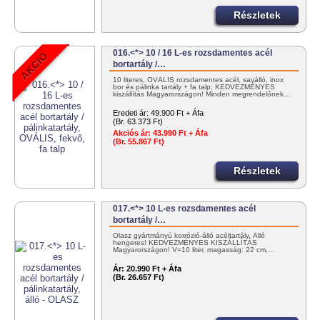
Részletek
016.<*> 10 / 16 L-es rozsdamentes acél
bortartály /…
10 literes, OVÁLIS rozsdamentes acél, saválló, inox
bor és pálinka tartály + fa talp; KEDVEZMÉNYES
kiszállítás Magyarországon! Minden megrendelőnek…
Eredeti ár:
49.900 Ft + Áfa
(Br. 63.373 Ft)
Akciós ár:
43.990 Ft + Áfa
(Br. 55.867 Ft)
Részletek
017.<*> 10 L-es rozsdamentes acél
bortartály /…
Olasz gyártmányú korrózió-álló acéltartály. Álló
hengeres! KEDVEZMÉNYES KISZÁLLÍTÁS
Magyarországon! V=10 liter, magasság: 22 cm,…
Ár:
20.990 Ft + Áfa
(Br. 26.657 Ft)