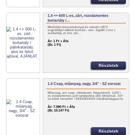
1.4 <> 600 L-es, zárt, rozsdamentes
bortartály /…
Minősítési bizonyítvánnyal és szlovén OÉTI
engedéllyel ellátott korrózió-, sav-, lúgálló ( inox )
acéltartály, pl.:bor, sör,…
Ár:
1 Ft + Áfa
(Br. 1 Ft)
Részletek
1.4 Csap, műanyag, nagy, 3/4" - SZ sorozat
Műanyag, pvc csap, nikkelezett. Nagyméretű, 1100 l-
es rozsdamentes acél tartályokba alsó kifolyónak. 3/4"-
os külső menettel! +36303834000 info@tartalygyar.hu
Ár:
7.990 Ft + Áfa
(Br. 10.147 Ft)
Részletek