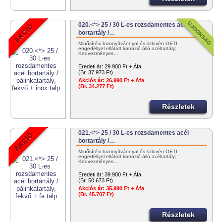
020.<*> 25 / 30 L-es rozsdamentes acél
bortartály /…
Minősítési bizonyítvánnyal és szlovén OÉTI
engedéllyel ellátott korrózió-álló acéltartály;
Kedvezményes…
Eredeti ár:
29.900 Ft + Áfa
(Br. 37.973 Ft)
Akciós ár:
26.990 Ft + Áfa
(Br. 34.277 Ft)
Részletek
021.<*> 25 / 30 L-es rozsdamentes acél
bortartály /…
Minősítési bizonyítvánnyal és szlovén OÉTI
engedéllyel ellátott korrózió-álló acéltartály;
Kedvezményes…
Eredeti ár:
39.900 Ft + Áfa
(Br. 50.673 Ft)
Akciós ár:
35.990 Ft + Áfa
(Br. 45.707 Ft)
Részletek