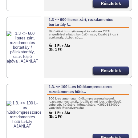
Részletek
1.3 <> 600 literes zárt, rozsdamentes
bortartály /…
Minősítési bizonyítvánnyal és szlovén OÉTI
engedéllyel ellátott korrózió-, sav-, lúgálló ( inox )
acéltartály, pl.:bor, sör,…
Ár:
1 Ft + Áfa
(Br. 1 Ft)
Részletek
1.3. <> 100 L-es hűtőkompresszoros
rozsdamentes hűtő…
100 L-es automata hűtőkompresszorral szerelt
rozsdamentes tartály. Ideális pl. tej, bor, gyümölcslé,
cefre stb. hűtésére, hőntartására! +36303834000
vagy info@tartalygyar.hu
Ár:
1 Ft + Áfa
(Br. 1 Ft)
Részletek