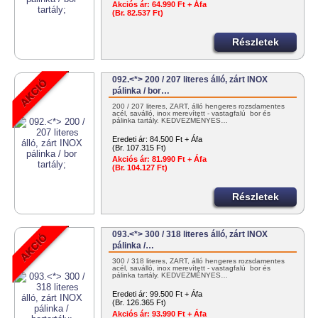
Akciós ár:
64.990 Ft + Áfa
(Br. 82.537 Ft)
Részletek
092.<*> 200 / 207 literes álló, zárt INOX
pálinka / bor…
200 / 207 literes, ZÁRT, álló hengeres rozsdamentes
acél, saválló, inox merevített - vastagfalú bor és
pálinka tartály. KEDVEZMÉNYES…
Eredeti ár:
84.500 Ft + Áfa
(Br. 107.315 Ft)
Akciós ár:
81.990 Ft + Áfa
(Br. 104.127 Ft)
Részletek
093.<*> 300 / 318 literes álló, zárt INOX
pálinka /…
300 / 318 literes, ZÁRT, álló hengeres rozsdamentes
acél, saválló, inox merevített - vastagfalú bor és
pálinka tartály. KEDVEZMÉNYES…
Eredeti ár:
99.500 Ft + Áfa
(Br. 126.365 Ft)
Akciós ár:
93.990 Ft + Áfa