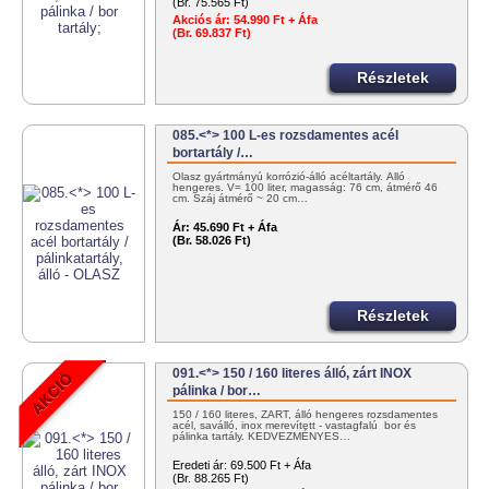
(Br. 75.565 Ft)
Akciós ár:
54.990 Ft + Áfa
(Br. 69.837 Ft)
Részletek
085.<*> 100 L-es rozsdamentes acél
bortartály /…
Olasz gyártmányú korrózió-álló acéltartály. Álló
hengeres. V= 100 liter, magasság: 76 cm, átmérő 46
cm. Száj átmérő ~ 20 cm…
Ár:
45.690 Ft + Áfa
(Br. 58.026 Ft)
Részletek
091.<*> 150 / 160 literes álló, zárt INOX
pálinka / bor…
150 / 160 literes, ZÁRT, álló hengeres rozsdamentes
acél, saválló, inox merevített - vastagfalú bor és
pálinka tartály. KEDVEZMÉNYES…
Eredeti ár:
69.500 Ft + Áfa
(Br. 88.265 Ft)