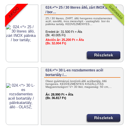
024.<*> 25 / 30 literes álló, zárt INOX pálinka
/ bor…
25 / 30 literes, ZÁRT, álló hengeres rozsdamentes
acél, saválló, inox merevített - vastagfalú bor és
pálinka tartály. KEDVEZMÉNYES…
Eredeti ár:
31.500 Ft + Áfa
(Br. 40.005 Ft)
Akciós ár:
25.200 Ft + Áfa
(Br. 32.004 Ft)
Részletek
024.<*> 30 L-es rozsdamentes acél
bortartály /…
Olasz gyártmányú korrózió-álló acéltartály. Álló
hengeres. KEDVEZMÉNYES KISZÁLLÍTÁS
Magyarországon! V= 30 liter, magasság: 50 cm,…
Ár:
28.990 Ft + Áfa
(Br. 36.817 Ft)
Részletek