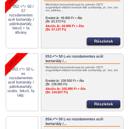
Minősítési bizonyítvánnyal és szlovén OÉTI
engedéllyel ellátott korrózió-álló acéltartály, pl.: bor, sör,
víz, pálinka,…
Eredeti ár:
49.900 Ft + Áfa
(Br. 63.373 Ft)
Akciós ár:
44.990 Ft + Áfa
(Br. 57.137 Ft)
Részletek
053.<*> 50 L-es rozsdamentes acél
bortartály /…
Minősítési bizonyítvánnyal és szlovén OÉTI
engedéllyel ellátott korrózió-álló acéltartály, pl.: bor, sör,
…
Eredeti ár:
109.500 Ft + Áfa
(Br. 139.065 Ft)
Akciós ár:
105.990 Ft + Áfa
(Br. 134.607 Ft)
Részletek
054.<*> 50 L-es rozsdamentes acél
bortartály /…