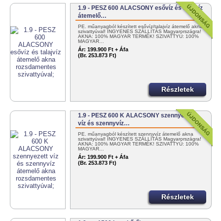
1.9 - PESZ 600 ALACSONY esővíz és talajvíz
átemelő…
PE. műanyagból készített esővíz/talajvíz átemelő akna
szivattyúval! INGYENES SZÁLLÍTÁS Magyarországra!
AKNA: 100% MAGYAR TERMÉK! SZIVATTYÚ: 100%
MAGYAR…
Ár:
199.900 Ft + Áfa
(Br. 253.873 Ft)
Részletek
1.9 - PESZ 600 K ALACSONY szennyezett
víz és szennyvíz…
PE. műanyagból készített szennyvíz átemelő akna
szivattyúval! INGYENES SZÁLLÍTÁS Magyarországra!
AKNA: 100% MAGYAR TERMÉK! SZIVATTYÚ: 100%
MAGYAR…
Ár:
199.900 Ft + Áfa
(Br. 253.873 Ft)
Részletek