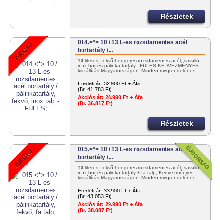
Részletek
014.<*> 10 / 13 L-es rozsdamentes acél
bortartály /…
10 literes, fekvő hengeres rozsdamentes acél, saválló,
inox bor és pálinka tartály - FÜLES KEDVEZMÉNYES
kiszállítás Magyarországon! Minden megrendelőnek…
Eredeti ár:
32.900 Ft + Áfa
(Br. 41.783 Ft)
Akciós ár:
28.990 Ft + Áfa
(Br. 36.817 Ft)
Részletek
015.<*> 10 / 13 L-es rozsdamentes acél
bortartály /…
10 literes, fekvő hengeres rozsdamentes acél, saválló,
inox bor és pálinka tartály + fa talp; Kedvezményes
kiszállítás Magyarországon! Minden megrendelőnek…
Eredeti ár:
33.900 Ft + Áfa
(Br. 43.053 Ft)
Akciós ár:
29.990 Ft + Áfa
(Br. 38.087 Ft)