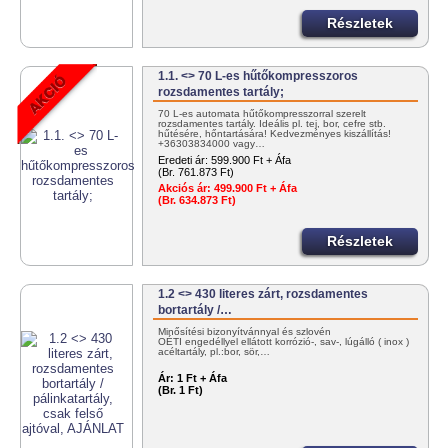
Részletek
1.1. <> 70 L-es hűtőkompresszoros
rozsdamentes tartály;
70 L-es automata hűtőkompresszorral szerelt
rozsdamentes tartály. Ideális pl. tej, bor, cefre stb.
hűtésére, hőntartására! Kedvezményes kiszállítás!
+36303834000 vagy…
Eredeti ár:
599.900 Ft + Áfa
(Br. 761.873 Ft)
Akciós ár:
499.900 Ft + Áfa
(Br. 634.873 Ft)
Részletek
1.2 <> 430 literes zárt, rozsdamentes
bortartály /…
Minősítési bizonyítvánnyal és szlovén
OÉTI engedéllyel ellátott korrózió-, sav-, lúgálló ( inox )
acéltartály, pl.:bor, sör,…
Ár:
1 Ft + Áfa
(Br. 1 Ft)