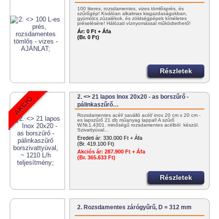
100 literes, rozsdamentes, vizes tömlősprés, és
szűrőgép! Kiválóan alkalmas kisgazdaságokban,
gyümölcs zúzalékok, és zöldségpépek kíméletes
préselésére! Hálózati víznyomással működtethető!
30/383-4000
Ár:
0 Ft + Áfa
(Br. 0 Ft)
Részletek
2. <> 21 lapos Inox 20x20 - as borszűrő -
pálinkaszűrő…
Rozsdamentes acél/ saválló acél/ inox 20 cm x 20 cm -
es lapszűrő 21 db műanyag lappal! A szűrő
W.Nr.1.4301. minőségű rozsdamentes acélból készül.
Szivattyúval…
Eredeti ár:
330.000 Ft + Áfa
(Br. 419.100 Ft)
Akciós ár:
287.900 Ft + Áfa
(Br. 365.633 Ft)
Részletek
2. Rozsdamentes zárógyűrű, D = 312 mm