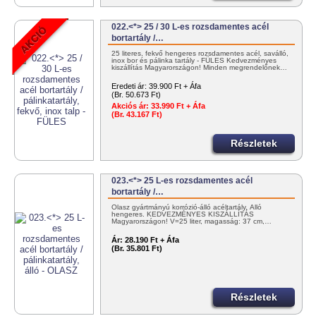
022.<*> 25 / 30 L-es rozsdamentes acél
bortartály /…
25 literes, fekvő hengeres rozsdamentes acél, saválló,
inox bor és pálinka tartály - FÜLES Kedvezményes
kiszállítás Magyarországon! Minden megrendelőnek…
Eredeti ár:
39.900 Ft + Áfa
(Br. 50.673 Ft)
Akciós ár:
33.990 Ft + Áfa
(Br. 43.167 Ft)
Részletek
023.<*> 25 L-es rozsdamentes acél
bortartály /…
Olasz gyártmányú korrózió-álló acéltartály. Álló
hengeres. KEDVEZMÉNYES KISZÁLLÍTÁS
Magyarországon! V=25 liter, magasság: 37 cm,…
Ár:
28.190 Ft + Áfa
(Br. 35.801 Ft)
Részletek