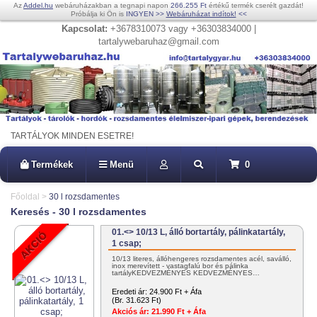
Az
Addel.hu
webáruházakban a tegnapi napon
266.255 Ft
értékű termék cserélt gazdát!
Próbálja ki Ön is
INGYEN
>>
Webáruházat indítok!
<<
Kapcsolat:
+3678310073 vagy +36303834000 |
tartalywebaruhaz@gmail.com
TARTÁLYOK MINDEN ESETRE!
Termékek
Menü
0
Főoldal
>
30 l rozsdamentes
Keresés - 30 l rozsdamentes
01.<> 10/13 L, álló bortartály, pálinkatartály,
1 csap;
10/13 literes, állóhengeres rozsdamentes acél, saválló,
inox merevített - vastagfalú bor és pálinka
tartályKEDVEZMÉNYES KEDVEZMÉNYES…
Eredeti ár:
24.900 Ft + Áfa
(Br. 31.623 Ft)
Akciós ár:
21.990 Ft + Áfa