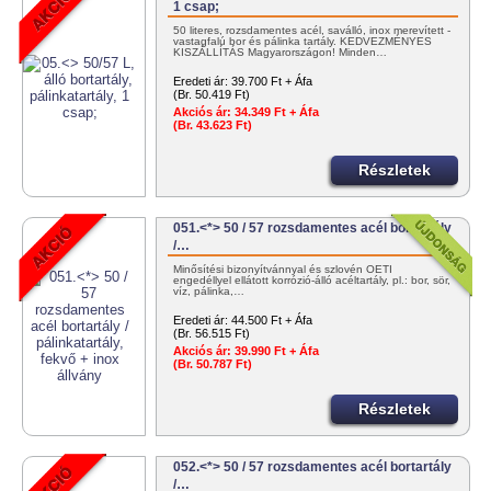
1 csap;
50 literes, rozsdamentes acél, saválló, inox merevített -
vastagfalú bor és pálinka tartály. KEDVEZMÉNYES
KISZÁLLÍTÁS Magyarországon! Minden…
Eredeti ár:
39.700 Ft + Áfa
(Br. 50.419 Ft)
Akciós ár:
34.349 Ft + Áfa
(Br. 43.623 Ft)
Részletek
051.<*> 50 / 57 rozsdamentes acél bortartály
/…
Minősítési bizonyítvánnyal és szlovén OÉTI
engedéllyel ellátott korrózió-álló acéltartály, pl.: bor, sör,
víz, pálinka,…
Eredeti ár:
44.500 Ft + Áfa
(Br. 56.515 Ft)
Akciós ár:
39.990 Ft + Áfa
(Br. 50.787 Ft)
Részletek
052.<*> 50 / 57 rozsdamentes acél bortartály
/…