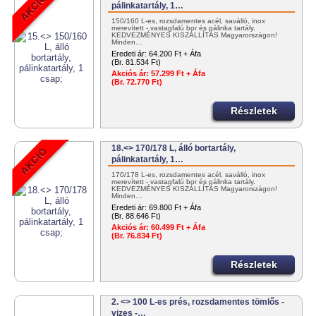
pálinkatartály, 1…
150/160 L-es, rozsdamentes acél, saválló, inox
merevített - vastagfalú bor és pálinka tartály.
KEDVEZMÉNYES KISZÁLLÍTÁS Magyarországon!
Minden…
Eredeti ár:
64.200 Ft + Áfa
(Br. 81.534 Ft)
Akciós ár:
57.299 Ft + Áfa
(Br. 72.770 Ft)
Részletek
18.<> 170/178 L, álló bortartály,
pálinkatartály, 1…
170/178 L-es, rozsdamentes acél, saválló, inox
merevített - vastagfalú bor és pálinka tartály.
KEDVEZMÉNYES KISZÁLLÍTÁS Magyarországon!
Minden…
Eredeti ár:
69.800 Ft + Áfa
(Br. 88.646 Ft)
Akciós ár:
60.499 Ft + Áfa
(Br. 76.834 Ft)
Részletek
2. <> 100 L-es prés, rozsdamentes tömlős -
vizes -…