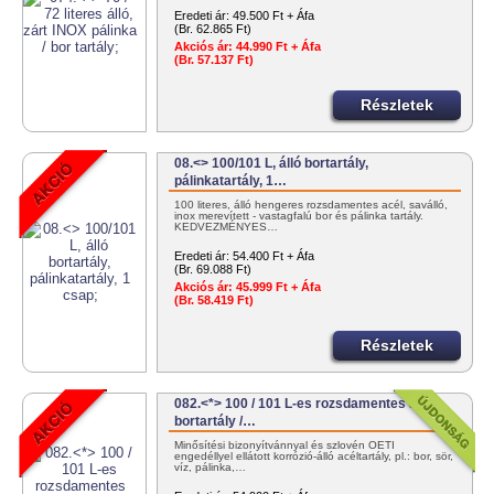
Eredeti ár:
49.500 Ft + Áfa
(Br. 62.865 Ft)
Akciós ár:
44.990 Ft + Áfa
(Br. 57.137 Ft)
Részletek
08.<> 100/101 L, álló bortartály,
pálinkatartály, 1…
100 literes, álló hengeres rozsdamentes acél, saválló,
inox merevített - vastagfalú bor és pálinka tartály.
KEDVEZMÉNYES…
Eredeti ár:
54.400 Ft + Áfa
(Br. 69.088 Ft)
Akciós ár:
45.999 Ft + Áfa
(Br. 58.419 Ft)
Részletek
082.<*> 100 / 101 L-es rozsdamentes acél
bortartály /…
Minősítési bizonyítvánnyal és szlovén OÉTI
engedéllyel ellátott korrózió-álló acéltartály, pl.: bor, sör,
víz, pálinka,…