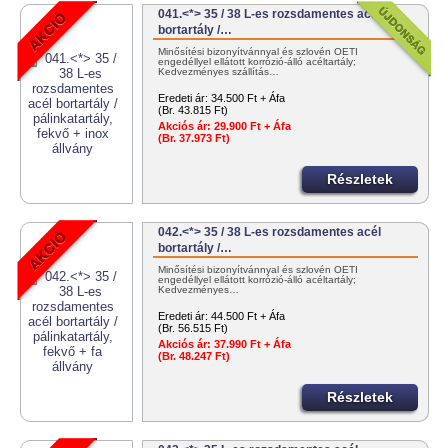
041.<*> 35 / 38 L-es rozsdamentes acél
bortartály /…
Minősítési bizonyítvánnyal és szlovén OÉTI
engedéllyel ellátott korrózió-álló acéltartály;
Kedvezményes szállítás…
Eredeti ár:
34.500 Ft + Áfa
(Br. 43.815 Ft)
Akciós ár:
29.900 Ft + Áfa
(Br. 37.973 Ft)
Részletek
042.<*> 35 / 38 L-es rozsdamentes acél
bortartály /…
Minősítési bizonyítvánnyal és szlovén OÉTI
engedéllyel ellátott korrózió-álló acéltartály;
Kedvezményes…
Eredeti ár:
44.500 Ft + Áfa
(Br. 56.515 Ft)
Akciós ár:
37.990 Ft + Áfa
(Br. 48.247 Ft)
Részletek