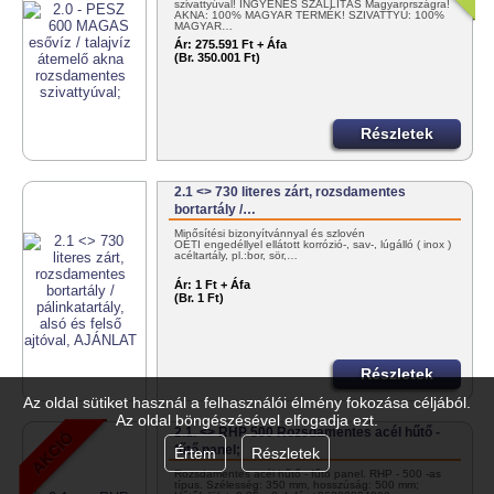
szivattyúval! INGYENES SZÁLLÍTÁS Magyarországra!
AKNA: 100% MAGYAR TERMÉK! SZIVATTYÚ: 100%
MAGYAR…
Ár:
275.591 Ft + Áfa
(Br. 350.001 Ft)
Részletek
2.1 <> 730 literes zárt, rozsdamentes
bortartály /…
Minősítési bizonyítvánnyal és szlovén
OÉTI engedéllyel ellátott korrózió-, sav-, lúgálló ( inox )
acéltartály, pl.:bor, sör,…
Ár:
1 Ft + Áfa
(Br. 1 Ft)
Részletek
Az oldal sütiket használ a felhasználói élmény fokozása céljából.
Az oldal böngészésével elfogadja ezt.
2.1. <> RHP 500 Rozsdamentes acél hűtő -
fűtő panel;
Értem
Részletek
Rozsdamentes acél hűtő - fűtő panel. RHP - 500 -as
típus. Szélesség: 350 mm, hosszúság: 500 mm;