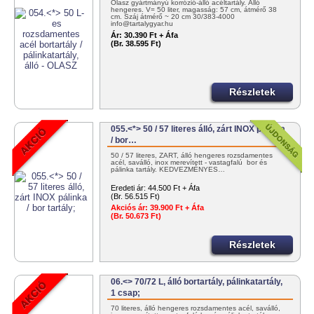
Olasz gyártmányú korrózió-álló acéltartály. Álló
hengeres. V= 50 liter, magasság: 57 cm, átmérő 38
cm. Száj átmérő ~ 20 cm 30/383-4000
info@tartalygyar.hu
Ár:
30.390 Ft + Áfa
(Br. 38.595 Ft)
Részletek
055.<*> 50 / 57 literes álló, zárt INOX pálinka
/ bor…
50 / 57 literes, ZÁRT, álló hengeres rozsdamentes
acél, saválló, inox merevített - vastagfalú bor és
pálinka tartály. KEDVEZMÉNYES…
Eredeti ár:
44.500 Ft + Áfa
(Br. 56.515 Ft)
Akciós ár:
39.900 Ft + Áfa
(Br. 50.673 Ft)
Részletek
06.<> 70/72 L, álló bortartály, pálinkatartály,
1 csap;
70 literes, álló hengeres rozsdamentes acél, saválló,