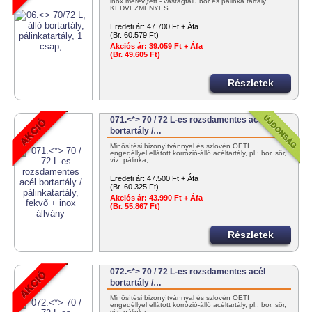
inox merevített - vastagfalú bor és pálinka tartály.
KEDVEZMÉNYES…
Eredeti ár:
47.700 Ft + Áfa
(Br. 60.579 Ft)
Akciós ár:
39.059 Ft + Áfa
(Br. 49.605 Ft)
Részletek
071.<*> 70 / 72 L-es rozsdamentes acél
bortartály /…
Minősítési bizonyítvánnyal és szlovén OÉTI
engedéllyel ellátott korrózió-álló acéltartály, pl.: bor, sör,
víz, pálinka,…
Eredeti ár:
47.500 Ft + Áfa
(Br. 60.325 Ft)
Akciós ár:
43.990 Ft + Áfa
(Br. 55.867 Ft)
Részletek
072.<*> 70 / 72 L-es rozsdamentes acél
bortartály /…
Minősítési bizonyítvánnyal és szlovén OÉTI
engedéllyel ellátott korrózió-álló acéltartály, pl.: bor, sör,
víz, pálinka,…