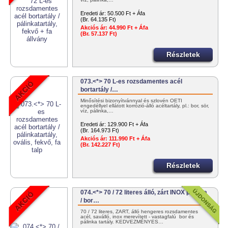
Eredeti ár:
50.500 Ft + Áfa
(Br. 64.135 Ft)
Akciós ár:
44.990 Ft + Áfa
(Br. 57.137 Ft)
Részletek
073.<*> 70 L-es rozsdamentes acél
bortartály /…
Minősítési bizonyítvánnyal és szlovén OÉTI
engedéllyel ellátott korrózió-álló acéltartály, pl.: bor, sör,
víz, pálinka,…
Eredeti ár:
129.900 Ft + Áfa
(Br. 164.973 Ft)
Akciós ár:
111.990 Ft + Áfa
(Br. 142.227 Ft)
Részletek
074.<*> 70 / 72 literes álló, zárt INOX pálinka
/ bor…
70 / 72 literes, ZÁRT, álló hengeres rozsdamentes
acél, saválló, inox merevített - vastagfalú bor és
pálinka tartály. KEDVEZMÉNYES…