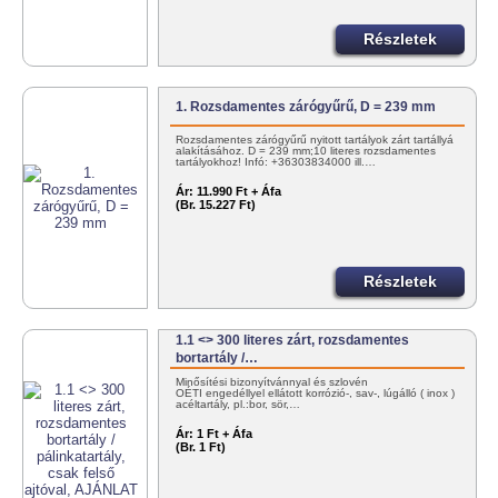
Részletek
1. Rozsdamentes zárógyűrű, D = 239 mm
Rozsdamentes zárógyűrű nyitott tartályok zárt tartállyá
alakításához. D = 239 mm;10 literes rozsdamentes
tartályokhoz! Infó: +36303834000 ill.…
Ár:
11.990 Ft + Áfa
(Br. 15.227 Ft)
Részletek
1.1 <> 300 literes zárt, rozsdamentes
bortartály /…
Minősítési bizonyítvánnyal és szlovén
OÉTI engedéllyel ellátott korrózió-, sav-, lúgálló ( inox )
acéltartály, pl.:bor, sör,…
Ár:
1 Ft + Áfa
(Br. 1 Ft)