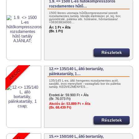
1.9. <> 1500 L-es hűtőkompresszoros
rozsdamentes hűtő…
1500 literes utomata hűtőkompresszorral szerelt
rozsdamentes tartály. Ideális élelmiszer, pl. tej, bor,
gyümölcslé, pálinka stb. hűtésére, hőntartására!
+36303834000…
Ár:
1 Ft + Áfa
(Br. 1 Ft)
Részletek
12.<> 135/140 L, álló bortartály,
pálinkatartály, 1…
135/145 L-es, álló hengeres rozsdamentes acél,
saválló, inox merevített - vastagfalú bor és pálinka
tartály. KEDVEZMÉNYES…
Eredeti ár:
59.900 Ft + Áfa
(Br. 76.073 Ft)
Akciós ár:
53.889 Ft + Áfa
(Br. 68.439 Ft)
Részletek
15.<> 150/160 L, álló bortartály,