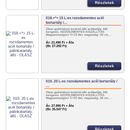
Részletek
018.<*> 15 L-es rozsdamentes acél
bortartály /…
Olasz gyártmányú korrózió-álló acéltartály. Álló
hengeres. KEDVEZMÉNYES KISZÁLLÍTÁS
Magyarországon! V=15 liter, magasság: 30 cm,…
Ár:
21.490 Ft + Áfa
(Br. 27.292 Ft)
Részletek
019. 20 L-es rozsdamentes acél bortartály /
…
Olasz gyártmányú korrózió-álló acéltartály. Álló
hengeres. KEDVEZMÉNYES KISZÁLLÍTÁS
Magyarországon! V=20 liter, magasság: 36 cm,…
Ár:
27.990 Ft + Áfa
(Br. 35.547 Ft)
Részletek