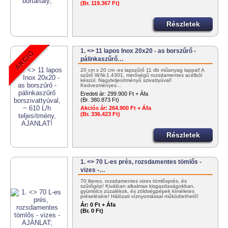
(Br. 119.367 Ft)
Részletek
1. <> 11 lapos Inox 20x20 - as borszűrő -
pálinkaszűrő…
20 cm x 20 cm -es lapszűrő 11 db műanyag lappal! A
szűrő W.Nr.1.4301. minőségű rozsdamentes acélból
készül. Nagyteljesítményű szivattyúval!
Kedvezményes…
Eredeti ár:
299.900 Ft + Áfa
(Br. 380.873 Ft)
Akciós ár:
264.900 Ft + Áfa
(Br. 336.423 Ft)
Részletek
1. <> 70 L-es prés, rozsdamentes tömlős -
vizes -…
70 literes, rozsdamentes vizes tömlősprés, és
szűrőgép! Kiválóan alkalmas kisgazdaságokban,
gyümölcs zúzalékok, és zöldségpépek kíméletes
préselésére! Hálózati víznyomással működtethető!
+36303834000
Ár:
0 Ft + Áfa
(Br. 0 Ft)