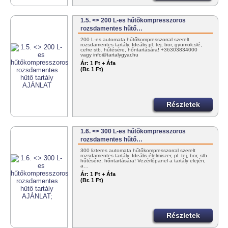
1.5. <> 200 L-es hűtőkompresszoros
rozsdamentes hűtő…
200 L-es automata hűtőkompresszorral szerelt
rozsdamentes tartály. Ideális pl. tej, bor, gyümölcslé,
cefre stb. hűtésére, hőntartására! +36303834000
vagy info@tartalygyar.hu
Ár:
1 Ft + Áfa
(Br. 1 Ft)
Részletek
1.6. <> 300 L-es hűtőkompresszoros
rozsdamentes hűtő…
300 lizteres automata hűtőkompresszorral szerelt
rozsdamentes tartály. Ideális élelmiszer, pl. tej, bor, stb.
hűtésére, hőntartására! Vezérlőpanel a tartály elején,
a…
Ár:
1 Ft + Áfa
(Br. 1 Ft)
Részletek