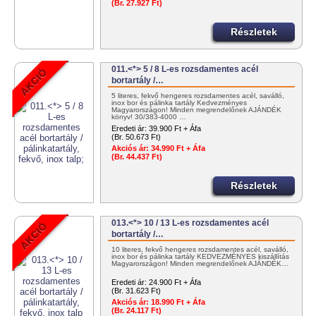
(Br. 27.927 Ft)
Részletek
011.<*> 5 / 8 L-es rozsdamentes acél
bortartály /…
5 literes, fekvő hengeres rozsdamentes acél, saválló,
inox bor és pálinka tartály Kedvezményes
Magyarországon! Minden megrendelőnek AJÁNDÉK
könyv! 30/383-4000 …
Eredeti ár:
39.900 Ft + Áfa
(Br. 50.673 Ft)
Akciós ár:
34.990 Ft + Áfa
(Br. 44.437 Ft)
Részletek
013.<*> 10 / 13 L-es rozsdamentes acél
bortartály /…
10 literes, fekvő hengeres rozsdamentes acél, saválló,
inox bor és pálinka tartály KEDVEZMÉNYES kiszállítás
Magyarországon! Minden megrendelőnek AJÁNDÉK…
Eredeti ár:
24.900 Ft + Áfa
(Br. 31.623 Ft)
Akciós ár:
18.990 Ft + Áfa
(Br. 24.117 Ft)