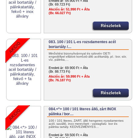
Eredeti ár:
54.900 Ft + Áfa
(Br. 69.723 Ft)
Akciós ár:
51.990 Ft + Áfa
(Br. 66.027 Ft)
Részletek
083. 100 / 101 L-es rozsdamentes acél
bortartály /…
Minősítési bizonyítvánnyal és szlovén OÉTI
engedéllyel ellátott korrózió-álló acéltartály, pl.: bor, sör,
víz, pálinka,…
Eredeti ár:
69.900 Ft + Áfa
(Br. 88.773 Ft)
Akciós ár:
59.990 Ft + Áfa
(Br. 76.187 Ft)
Részletek
084.<*> 100 / 101 literes álló, zárt INOX
pálinka / bor…
100 / 101 literes, ZÁRT, álló hengeres rozsdamentes
acél, saválló, inox merevített - vastagfalú bor és
pálinka tartály. KEDVEZMÉNYES…
Eredeti ár:
59.500 Ft + Áfa