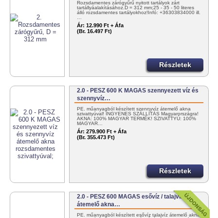
Rozsdamentes zárógyűrű nyitott tartályok zárt
tartállyáalakításához.D = 312 mm;25 - 35 - 50 literes
álló rozsdamentes tartályokhoz!Infó: +36303834000 ill.
…
Ár:
12.990 Ft + Áfa
(Br. 16.497 Ft)
Részletek
2.0 - PESZ 600 K MAGAS szennyezett víz és
szennyvíz…
PE. műanyagból készített szennyvíz átemelő akna
szivattyúval! INGYENES SZÁLLÍTÁS Magyarországra!
AKNA: 100% MAGYAR TERMÉK! SZIVATTYÚ: 100%
MAGYAR…
Ár:
279.900 Ft + Áfa
(Br. 355.473 Ft)
Részletek
2.0 - PESZ 600 MAGAS esővíz / talajvíz
átemelő akna…
PE. műanyagból készített esővíz talajvíz átemelő akna