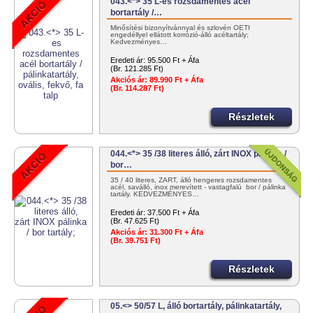
043.<*> 35 L-es rozsdamentes acél
bortartály /…
Minősítési bizonyítvánnyal és szlovén OÉTI
engedéllyel ellátott korrózió-álló acéltartály;
Kedvezményes…
Eredeti ár:
95.500 Ft + Áfa
(Br. 121.285 Ft)
Akciós ár:
89.990 Ft + Áfa
(Br. 114.287 Ft)
Részletek
044.<*> 35 /38 literes álló, zárt INOX pálinka /
bor…
35 / 40 literes, ZÁRT, álló hengeres rozsdamentes
acél, saválló, inox merevített - vastagfalú bor / pálinka
tartály. KEDVEZMÉNYES…
Eredeti ár:
37.500 Ft + Áfa
(Br. 47.625 Ft)
Akciós ár:
31.300 Ft + Áfa
(Br. 39.751 Ft)
Részletek
05.<> 50/57 L, álló bortartály, pálinkatartály,