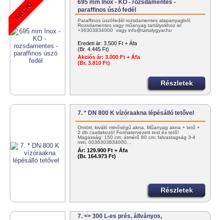
695 mm Inox - KO - rozsdamentes -
paraffinos úszó fedél
Paraffinos úszófedél rozsdamentes alapanyagból.
Rozsdamentes vagy műanyag tartályokhoz is!
+36303834000 vagy info@tartalygyar.hu
Eredeti ár:
3.500 Ft + Áfa
(Br. 4.445 Ft)
Akciós ár:
3.000 Ft + Áfa
(Br. 3.810 Ft)
Részletek
7. * DN 800 K vízóraakna lépésálló tetővel
Öntött, kiváló minőségű akna. Műanyag akna + tető +
2 db csatlakozó! Formatervezett test és tető!
Magasság: 150 cm; átmérő 80 cm; falvastagság 3-4
mm. 0036303834000…
Ár:
129.900 Ft + Áfa
(Br. 164.973 Ft)
Részletek
7. <> 300 L-es prés, állványos,