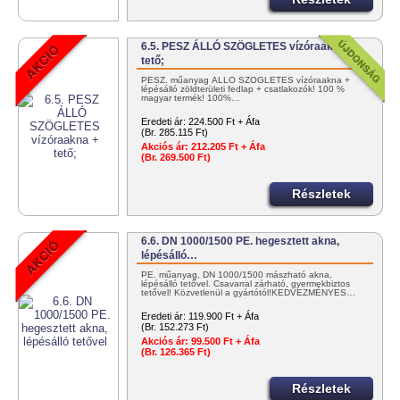
6.5. PESZ ÁLLÓ SZÖGLETES vízóraakna +
tető;
PESZ. műanyag ÁLLÓ SZÖGLETES vízóraakna +
lépésálló zöldterületi fedlap + csatlakozók! 100 %
magyar termék! 100%…
Eredeti ár:
224.500 Ft + Áfa
(Br. 285.115 Ft)
Akciós ár:
212.205 Ft + Áfa
(Br. 269.500 Ft)
Részletek
6.6. DN 1000/1500 PE. hegesztett akna,
lépésálló…
PE. műanyag, DN 1000/1500 mászható akna,
lépésálló tetővel. Csavarral zárható, gyermekbiztos
tetővel! Közvetlenül a gyártótól!KEDVEZMÉNYES…
Eredeti ár:
119.900 Ft + Áfa
(Br. 152.273 Ft)
Akciós ár:
99.500 Ft + Áfa
(Br. 126.365 Ft)
Részletek