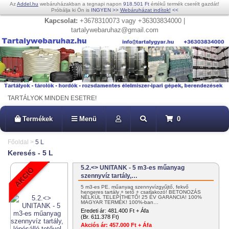
Az
Addel.hu
webáruházakban a tegnapi napon
918.501 Ft
értékű termék cserélt gazdát!
Próbálja ki Ön is
INGYEN
>>
Webáruházat indítok!
<<
Kapcsolat:
+3678310073 vagy +36303834000 |
tartalywebaruhaz@gmail.com
TARTÁLYOK MINDEN ESETRE!
Termékek
Menü
0
Főoldal
>
5 L
Keresés - 5 L
5.2.<> UNITANK - 5 m3-es műanyag
szennyvíz tartály,…
5 m3-es PE. műanyag szennyvízgyűjtő, fekvő
hengeres tartály + tető + csatlakozó! BETONOZÁS
NÉLKÜL TELEPÍTHETŐ! 25 ÉV GARANCIA! 100%
MAGYAR TERMÉK! 100%-ban…
Eredeti ár:
481.400 Ft + Áfa
(Br. 611.378 Ft)
Akciós ár:
457.000 Ft + Áfa