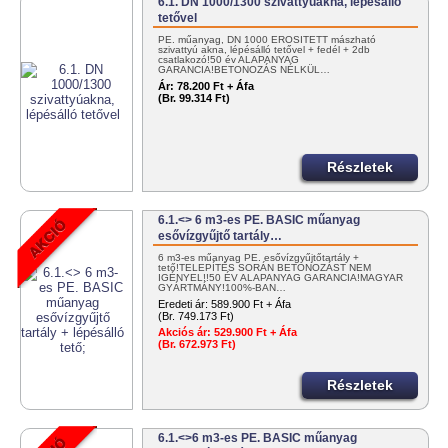
6.1. DN 1000/1300 szivattyúakna, lépésálló
tetővel
PE. műanyag, DN 1000 ERŐSÍTETT mászható
szivattyú akna, lépésálló tetővel + fedél + 2db
csatlakozó!50 év ALAPANYAG
GARANCIA!BETONOZÁS NÉLKÜL…
Ár:
78.200 Ft + Áfa
(Br. 99.314 Ft)
Részletek
6.1.<> 6 m3-es PE. BASIC műanyag
esővízgyűjtő tartály…
6 m3-es műanyag PE. esővízgyűjtőtartály +
tető!TELEPÍTÉS SORÁN BETONOZÁST NEM
IGÉNYEL!!50 ÉV ALAPANYAG GARANCIA!MAGYAR
GYÁRTMÁNY!100%-BAN…
Eredeti ár:
589.900 Ft + Áfa
(Br. 749.173 Ft)
Akciós ár:
529.900 Ft + Áfa
(Br. 672.973 Ft)
Részletek
6.1.<>6 m3-es PE. BASIC műanyag