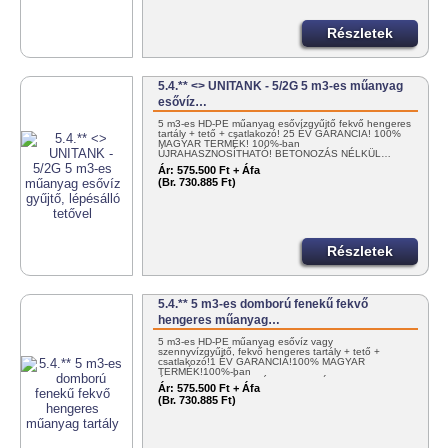
Részletek
5.4.** <> UNITANK - 5/2G 5 m3-es műanyag
esővíz…
5 m3-es HD-PE műanyag esővízgyűjtő fekvő hengeres
tartály + tető + csatlakozó! 25 ÉV GARANCIA! 100%
MAGYAR TERMÉK! 100%-ban
ÚJRAHASZNOSÍTHATÓ! BETONOZÁS NÉLKÜL…
Ár:
575.500 Ft + Áfa
(Br. 730.885 Ft)
Részletek
5.4.** 5 m3-es domború fenekű fekvő
hengeres műanyag…
5 m3-es HD-PE műanyag esővíz vagy
szennyvízgyűjtő, fekvő hengeres tartály + tető +
csatlakozó!1 ÉV GARANCIA!100% MAGYAR
TERMÉK!100%-ban
ÚJRAHASZNOSÍTHATÓ!BETONOZÁS…
Ár:
575.500 Ft + Áfa
(Br. 730.885 Ft)