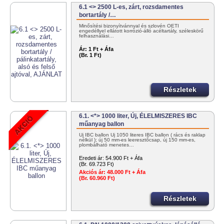
6.1 <> 2500 L-es, zárt, rozsdamentes
bortartály /…
Minősítési bizonyítvánnyal és szlovén OÉTI
engedéllyel ellátott korrózió-álló acéltartály, széleskörű
felhasználási…
Ár:
1 Ft + Áfa
(Br. 1 Ft)
Részletek
6.1. <*> 1000 liter, Új, ÉLELMISZERES IBC
műanyag ballon
Új IBC ballon Új 1050 literes IBC ballon ( rács és raklap
nélkül ); új 50 mm-es leeresztőcsap, új 150 mm-es,
plombálható menetes…
Eredeti ár:
54.900 Ft + Áfa
(Br. 69.723 Ft)
Akciós ár:
48.000 Ft + Áfa
(Br. 60.960 Ft)
Részletek