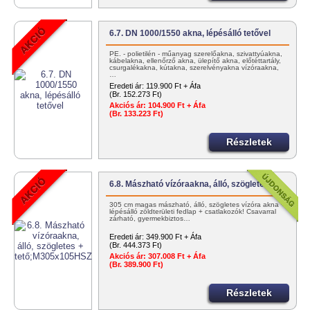
6.7. DN 1000/1550 akna, lépésálló tetővel
PE. - polietilén - műanyag szerelőakna, szivattyúakna,
kábelakna, ellenőrző akna, ülepítő akna, előtéttartály,
csurgalékakna, kútakna, szerelvényakna vízóraakna,
…
Eredeti ár:
119.900 Ft + Áfa
(Br. 152.273 Ft)
Akciós ár:
104.900 Ft + Áfa
(Br. 133.223 Ft)
Részletek
6.8. Mászható vízóraakna, álló, szögletes +…
305 cm magas mászható, álló, szögletes vízóra akna +
lépésálló zöldterületi fedlap + csatlakozók! Csavarral
zárható, gyermekbiztos…
Eredeti ár:
349.900 Ft + Áfa
(Br. 444.373 Ft)
Akciós ár:
307.008 Ft + Áfa
(Br. 389.900 Ft)
Részletek