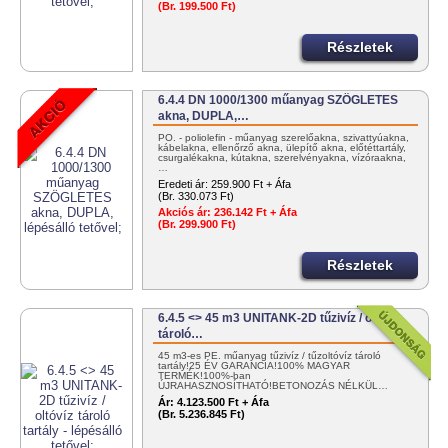
(Br. 199.500 Ft)
Részletek
6.4.4 DN 1000/1300 műanyag SZÖGLETES
akna, DUPLA,…
PO. - poliolefin - műanyag szerelőakna, szivattyúakna,
kábelakna, ellenőrző akna, ülepítő akna, előtéttartály,
csurgalékakna, kútakna, szerelvényakna, vízóraakna,
…
Eredeti ár:
259.900 Ft + Áfa
(Br. 330.073 Ft)
Akciós ár:
236.142 Ft + Áfa
(Br. 299.900 Ft)
Részletek
6.4.5 <> 45 m3 UNITANK-2D tűzivíz / oltóvíz
tároló…
45 m3-es PE. műanyag tűzivíz / tűzoltóvíz tároló
tartály!25 ÉV GARANCIA!100% MAGYAR
TERMÉK!100%-ban
ÚJRAHASZNOSÍTHATÓ!BETONOZÁS NÉLKÜL…
Ár:
4.123.500 Ft + Áfa
(Br. 5.236.845 Ft)