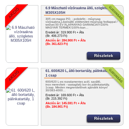
6.9 Mászható vízóraakna álló, szögletes
M305X105H
305 cm magas PO. - poliolefin - műanyag
vízóraakna.Lépésálló zöldterületi műanyag fedlappal /
tetővel.50 ÉV ALAPANYAG GARANCIA!!!100%
MAGYAR TERMÉK!100%-ban…
Eredeti ár:
319.900 Ft + Áfa
(Br. 406.273 Ft)
Akciós ár:
284.900 Ft + Áfa
(Br. 361.823 Ft)
Részletek
61. 600/620 L, álló bortartály, pálinkatartály,
1 csap
600/620 L-es rozsdamentes acél, saválló,
inox merevített - vastagfalú bor és pálinkatartály,
1csap. Minden megrendelőnek ajándék könyv!
30/383-4000…
Eredeti ár:
169.600 Ft + Áfa
(Br. 215.392 Ft)
Akciós ár:
145.591 Ft + Áfa
(Br. 184.901 Ft)
Részletek