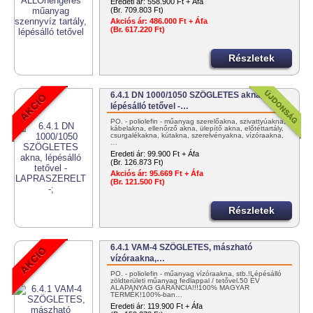
Eredeti ár:
558.900 Ft + Áfa
(Br. 709.803 Ft)
Akciós ár:
486.000 Ft + Áfa
(Br. 617.220 Ft)
Részletek
6.4.1 DN 1000/1050 SZÖGLETES akna,
lépésálló tetővel -…
PO. - poliolefin - műanyag szerelőakna, szivattyúakna,
kábelakna, ellenőrző akna, ülepítő akna, előtéttartály,
csurgalékakna, kútakna, szerelvényakna, vízóraakna,
…
Eredeti ár:
99.900 Ft + Áfa
(Br. 126.873 Ft)
Akciós ár:
95.669 Ft + Áfa
(Br. 121.500 Ft)
Részletek
6.4.1 VAM-4 SZÖGLETES, mászható
vízóraakna,…
PO. - poliolefin - műanyag vízóraakna, stb.!Lépésálló
zöldterületi műanyag fedlappal / tetővel.50 ÉV
ALAPANYAG GARANCIA!!!100% MAGYAR
TERMÉK!100%-ban…
Eredeti ár:
119.900 Ft + Áfa