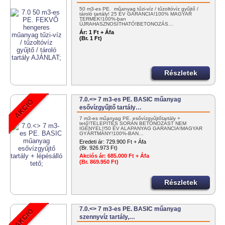
50 m3-es PE. műanyag tűzi-víz / tűzoltóvíz gyűjtő /
tároló tartály! 25 ÉV GARANCIA!100% MAGYAR
TERMÉK!100%-ban
ÚJRAHASZNOSÍTHATÓ!BETONOZÁS…
Ár:
1 Ft + Áfa
(Br. 1 Ft)
Részletek
7.0.<> 7 m3-es PE. BASIC műanyag
esővízgyűjtő tartály…
7 m3-es műanyag PE. esővízgyűjtőtartály +
tető!TELEPÍTÉS SORÁN BETONOZÁST NEM
IGÉNYEL!!50 ÉV ALAPANYAG GARANCIA!MAGYAR
GYÁRTMÁNY!100%-BAN…
Eredeti ár:
729.900 Ft + Áfa
(Br. 926.973 Ft)
Akciós ár:
685.000 Ft + Áfa
(Br. 869.950 Ft)
Részletek
7.0.<> 7 m3-es PE. BASIC műanyag
szennyvíz tartály,…