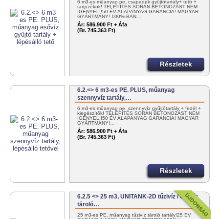
6 m3-es műanyag pe. csapadék gyűjtőtartály+ tető +
tartozékok! TELEPÍTÉS SORÁN BETONOZÁST NEM
IGÉNYEL!!50 ÉV ALAPANYAG GARANCIA! MAGYAR
GYÁRTMÁNY! 100%-BAN…
Ár:
586.900 Ft + Áfa
(Br. 745.363 Ft)
Részletek
6.2.<> 6 m3-es PE. PLUS, műanyag
szennyvíz tartály,…
6 m3-es műanyag pe. szennyvíz gyűjtőtartály + fedél +
kiegészítők! TELEPÍTÉS SORÁN BETONOZÁST NEM
IGÉNYEL!!50 ÉV ALAPANYAG GARANCIA! MAGYAR
GYÁRTMÁNY!…
Ár:
586.900 Ft + Áfa
(Br. 745.363 Ft)
Részletek
6.2.5 <> 25 m3, UNITANK-2D tűzivíz / oltóvíz
tároló…
25 m3-es PE. műanyag tűzivíz tároló tartály!25 ÉV