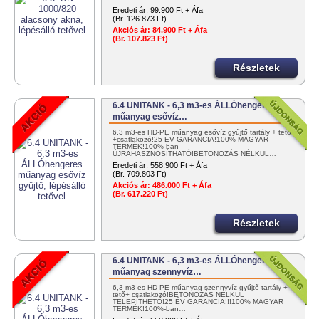
Eredeti ár:
99.900 Ft + Áfa
(Br. 126.873 Ft)
Akciós ár:
84.900 Ft + Áfa
(Br. 107.823 Ft)
Részletek
6.4 UNITANK - 6,3 m3-es ÁLLÓhengeres
műanyag esővíz…
6,3 m3-es HD-PE műanyag esővíz gyűjtő tartály + tető
+csatlakozó!25 ÉV GARANCIA!100% MAGYAR
TERMÉK!100%-ban
ÚJRAHASZNOSÍTHATÓ!BETONOZÁS NÉLKÜL…
Eredeti ár:
558.900 Ft + Áfa
(Br. 709.803 Ft)
Akciós ár:
486.000 Ft + Áfa
(Br. 617.220 Ft)
Részletek
6.4 UNITANK - 6,3 m3-es ÁLLÓhengeres
műanyag szennyvíz…
6,3 m3-es HD-PE műanyag szennyvíz gyűjtő tartály +
tető+ csatlakozó!BETONOZÁS NÉLKÜL
TELEPÍTHETŐ!25 ÉV GARANCIA!!!100% MAGYAR
TERMÉK!100%-ban…