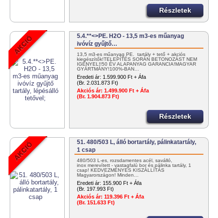
Részletek
5.4.**<>PE. H2O - 13,5 m3-es műanyag
ivóvíz gyűjtő…
13,5 m3-es műanyag PE. tartály + tető + akciós
kiegészítők!TELEPÍTÉS SORÁN BETONOZÁST NEM
IGÉNYEL!!50 ÉV ALAPANYAG GARANCIA!MAGYAR
GYÁRTMÁNY!100%-BAN…
Eredeti ár:
1.599.900 Ft + Áfa
(Br. 2.031.873 Ft)
Akciós ár:
1.499.900 Ft + Áfa
(Br. 1.904.873 Ft)
Részletek
51. 480/503 L, álló bortartály, pálinkatartály,
1 csap
480/503 L-es, rozsdamentes acél, saválló,
inox merevített - vastagfalú bor és pálinka tartály, 1
csap! KEDVEZMÉNYES KISZÁLLÍTÁS
Magyarországon! Minden…
Eredeti ár:
155.900 Ft + Áfa
(Br. 197.993 Ft)
Akciós ár:
119.396 Ft + Áfa
(Br. 151.633 Ft)