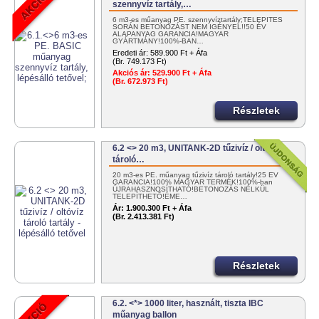
szennyvíz tartály,…
6 m3-es műanyag PE. szennyvíztartály;TELEPÍTÉS
SORÁN BETONOZÁST NEM IGÉNYEL!!50 ÉV
ALAPANYAG GARANCIA!MAGYAR
GYÁRTMÁNY!100%-BAN…
Eredeti ár:
589.900 Ft + Áfa
(Br. 749.173 Ft)
Akciós ár:
529.900 Ft + Áfa
(Br. 672.973 Ft)
Részletek
6.2 <> 20 m3, UNITANK-2D tűzivíz / oltóvíz
tároló…
20 m3-es PE. műanyag tűzivíz tároló tartály!25 ÉV
GARANCIA!100% MAGYAR TERMÉK!100%-ban
ÚJRAHASZNOSÍTHATÓ!BETONOZÁS NÉLKÜL
TELEPÍTHETŐ!ÉME…
Ár:
1.900.300 Ft + Áfa
(Br. 2.413.381 Ft)
Részletek
6.2. <*> 1000 liter, használt, tiszta IBC
műanyag ballon