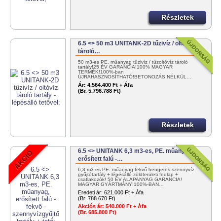
Részletek
6.5 <> 50 m3 UNITANK-2D tűzivíz / oltóvíz
tároló…
50 m3-es PE. műanyag tűzivíz / tűzoltóvíz tároló
tartály!25 ÉV GARANCIA!100% MAGYAR
TERMÉK!100%-ban
ÚJRAHASZNOSÍTHATÓ!BETONOZÁS NÉLKÜL…
Ár:
4.564.400 Ft + Áfa
(Br. 5.796.788 Ft)
Részletek
6.5 <> UNITANK 6,3 m3-es, PE. műanyag,
erősített falú -…
6,3 m3-es PE. műanyag fekvő hengeres szennyvíz
gyűjtőtartály + lépésálló zöldterületi fedlap +
csatlakozók! 50 ÉV ALAPANYAG GARANCIA!
MAGYAR GYÁRTMÁNY!100%-BAN…
Eredeti ár:
621.000 Ft + Áfa
(Br. 788.670 Ft)
Akciós ár:
540.000 Ft + Áfa
(Br. 685.800 Ft)