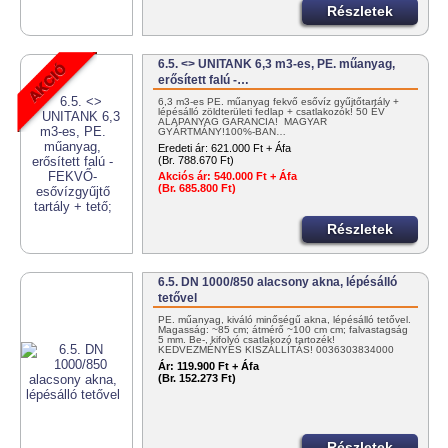
Részletek
6.5. <> UNITANK 6,3 m3-es, PE. műanyag,
erősített falú -…
6,3 m3-es PE. műanyag fekvő esővíz gyűjtőtartály +
lépésálló zöldterületi fedlap + csatlakozók! 50 ÉV
ALAPANYAG GARANCIA! MAGYAR
GYÁRTMÁNY!100%-BAN…
Eredeti ár:
621.000 Ft + Áfa
(Br. 788.670 Ft)
Akciós ár:
540.000 Ft + Áfa
(Br. 685.800 Ft)
Részletek
6.5. DN 1000/850 alacsony akna, lépésálló
tetővel
PE. műanyag, kiváló minőségű akna, lépésálló tetővel.
Magasság: ~85 cm; átmérő ~100 cm cm; falvastagság
5 mm. Be-, kifolyó csatlakozó tartozék!
KEDVEZMÉNYES KISZÁLLÍTÁS! 0036303834000
vagy info@tartalygyar.hu
Ár:
119.900 Ft + Áfa
(Br. 152.273 Ft)
Részletek