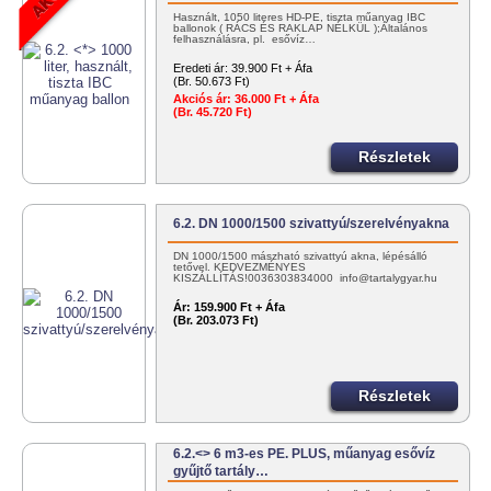
Használt, 1050 literes HD-PE, tiszta műanyag IBC
ballonok ( RÁCS ÉS RAKLAP NÉLKÜL );Általános
felhasználásra, pl. esővíz…
Eredeti ár:
39.900 Ft + Áfa
(Br. 50.673 Ft)
Akciós ár:
36.000 Ft + Áfa
(Br. 45.720 Ft)
Részletek
6.2. DN 1000/1500 szivattyú/szerelvényakna
DN 1000/1500 mászható szivattyú akna, lépésálló
tetővel. KEDVEZMÉNYES
KISZÁLLÍTÁS!0036303834000 info@tartalygyar.hu
Ár:
159.900 Ft + Áfa
(Br. 203.073 Ft)
Részletek
6.2.<> 6 m3-es PE. PLUS, műanyag esővíz
gyűjtő tartály…