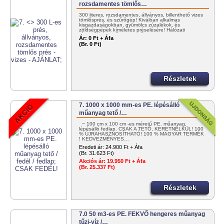
rozsdamentes tömlős…
300 literes, rozsdamentes, állványos, billenthető vizes
tömlősprés, és szűrőgép! Kiválóan alkalmas
kisgazdaságokban, gyümölcs zúzalékok, és
zöldségpépek kíméletes préselésére! Hálózati
víznyomással működtethető!…
Ár:
0 Ft + Áfa
(Br. 0 Ft)
Részletek
7. 1000 x 1000 mm-es PE. lépésálló
műanyag tető /…
~ 100 cm x 100 cm -es méretű PE. műanyag,
lépésálló fedlap. CSAK A TETŐ, KERETNÉLKÜL! 100
% ÚJRAHASZNOSÍTHATÓ! 100 % MAGYAR TERMÉK
! KEDVEZMÉNYES…
Eredeti ár:
24.900 Ft + Áfa
(Br. 31.623 Ft)
Akciós ár:
19.950 Ft + Áfa
(Br. 25.337 Ft)
Részletek
7.0 50 m3-es PE. FEKVŐ hengeres műanyag
tűzi-víz /…