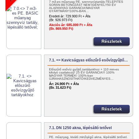
7 m3-es műanyag PE. szennyvíztartály;TELEPÍTÉS
SORÁN BETONOZÁST NEM IGÉNYEL!!50 ÉV
ALAPANYAG GARANCIA!MAGYAR
GYÁRTMÁNY!100%-BAN…
Eredeti ár:
729.900 Ft + Áfa
(Br. 926.973 Ft)
Akciós ár:
685.000 Ft + Áfa
(Br. 869.950 Ft)
Részletek
7.1. <> Kavicságyas előszűrő esővízgyűjtő…
Előszűrő esővíz gyűjtő tartályokhoz + 110 mm-es
kifolyó csatlakozó! 25 ÉV GARANCIA!!! 100%
MAGYAR TERMÉK! 100%-ban
ÚJRAHASZNOSÍTHATÓ!KEDVEZMÉNYES…
Ár:
24.900 Ft + Áfa
(Br. 31.623 Ft)
Részletek
7.1. DN 1250 akna, lépésálló tetővel
PE. műanyag, kiváló minőségű akna, lépésálló tetővel.