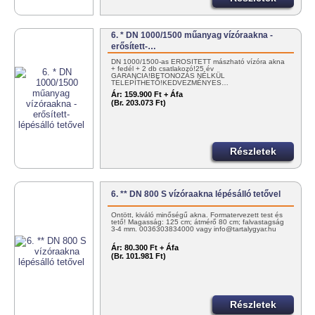
6. * DN 1000/1500 műanyag vízóraakna -
erősített-…
DN 1000/1500-as ERŐSÍTETT mászható vízóra akna
+ fedél + 2 db csatlakozó!25 év
GARANCIA!BETONOZÁS NÉLKÜL
TELEPÍTHETŐ!KEDVEZMÉNYES…
Ár:
159.900 Ft + Áfa
(Br. 203.073 Ft)
Részletek
6. ** DN 800 S vízóraakna lépésálló tetővel
Öntött, kiváló minőségű akna. Formatervezett test és
tető! Magasság: 125 cm; átmérő 80 cm; falvastagság
3-4 mm. 0036303834000 vagy info@tartalygyar.hu
Ár:
80.300 Ft + Áfa
(Br. 101.981 Ft)
Részletek