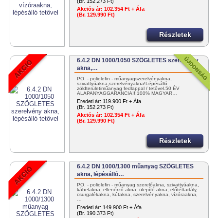
(Br. 152.273 Ft)
Akciós ár:
102.354 Ft + Áfa
(Br. 129.990 Ft)
Részletek
6.4.2 DN 1000/1050 SZÖGLETES szerelvény
akna,…
PO. - poliolefin - műanyagszerelvényakna,
szivattyúakna,szerelvényakna!Lépésálló
zöldterületiműanyag fedlappal / tetővel.50 ÉV
ALAPANYAGGARANCIA!!!100% MAGYAR…
Eredeti ár:
119.900 Ft + Áfa
(Br. 152.273 Ft)
Akciós ár:
102.354 Ft + Áfa
(Br. 129.990 Ft)
Részletek
6.4.2 DN 1000/1300 műanyag SZÖGLETES
akna, lépésálló…
PO. - poliolefin - műanyag szerelőakna, szivattyúakna,
kábelakna, ellenőrző akna, ülepítő akna, előtéttartály,
csurgalékakna, kútakna, szerelvényakna, vízóraakna,
…
Eredeti ár:
149.900 Ft + Áfa
(Br. 190.373 Ft)