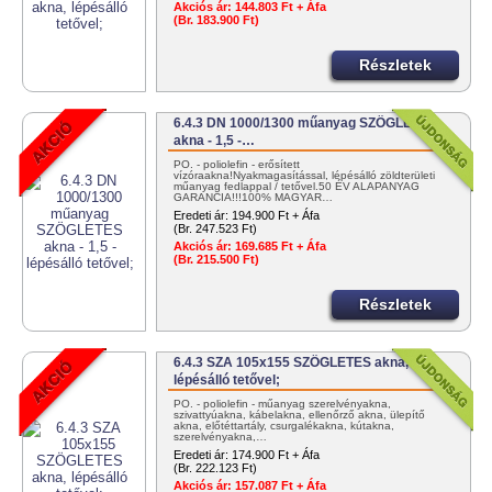
Akciós ár:
144.803 Ft + Áfa
(Br. 183.900 Ft)
Részletek
6.4.3 DN 1000/1300 műanyag SZÖGLETES
akna - 1,5 -…
PO. - poliolefin - erősített
vízóraakna!Nyakmagasítással, lépésálló zöldterületi
műanyag fedlappal / tetővel.50 ÉV ALAPANYAG
GARANCIA!!!100% MAGYAR…
Eredeti ár:
194.900 Ft + Áfa
(Br. 247.523 Ft)
Akciós ár:
169.685 Ft + Áfa
(Br. 215.500 Ft)
Részletek
6.4.3 SZA 105x155 SZÖGLETES akna,
lépésálló tetővel;
PO. - poliolefin - műanyag szerelvényakna,
szivattyúakna, kábelakna, ellenőrző akna, ülepítő
akna, előtéttartály, csurgalékakna, kútakna,
szerelvényakna,…
Eredeti ár:
174.900 Ft + Áfa
(Br. 222.123 Ft)
Akciós ár:
157.087 Ft + Áfa