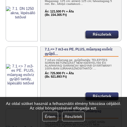
Magasság: 125 cm; átmérő 125 cm; falvastagság 5
mm. Be-, kifolyó csatlakozó…
Ár:
121.500 Ft + Áfa
(Br. 154.305 Ft)
Részletek
7.1.<> 7 m3-es PE. PLUS, műanyag esővíz
gyűjtő…
7 m3-es műanyag pe. gyűjtőtartály. TELEPÍTÉS
SORÁN BETONOZÁST NEM IGÉNYEL!!50 ÉV
ALAPANYAG GARANCIA! MAGYAR GYÁRTMÁNY!
100%-BAN ÚJRAHASZNOSÍTHATÓ! …
Ár:
725.900 Ft + Áfa
(Br. 921.893 Ft)
Részletek
Az oldal sütiket használ a felhasználói élmény fokozása céljából.
Az oldal böngészésével elfogadja ezt.
7.1.<> 7 m3-es PE. PLUS, műanyag
szennyvíz tartály,…
Értem
Részletek
7 m3-es műanyag pe. szennyvíz gyűjtő tartály.
TELEPÍTÉS SORÁN BETONOZÁST NEM