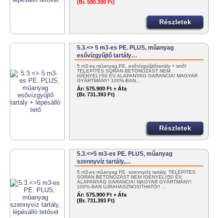
(Br. 580.390 Ft)
Részletek
5.3.<> 5 m3-es PE. PLUS, műanyag
esővízgyűjtő tartály…
5 m3-es műanyag PE. esővízgyűjtőtartály + tető!
TELEPÍTÉS SORÁN BETONOZÁST NEM
IGÉNYEL!!50 ÉV ALAPANYAG GARANCIA! MAGYAR
GYÁRTMÁNY! 100%-BAN…
Ár:
575.900 Ft + Áfa
(Br. 731.393 Ft)
Részletek
5.3.<>5 m3-es PE. PLUS, műanyag
szennyvíz tartály,…
5 m3-es műanyag PE. szennyvíz tartály. TELEPÍTÉS
SORÁN BETONOZÁST NEM IGÉNYEL!!50 ÉV
ALAPANYAG GARANCIA! MAGYAR GYÁRTMÁNY!
100%-BAN ÚJRAHASZNOSÍTHATÓ!! …
Ár:
575.900 Ft + Áfa
(Br. 731.393 Ft)