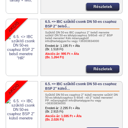
Részletek
6.5. <> IBC szűkítő csonk DN 50-es csaphoz
BSP 2" belső…
Szűkítő DN 50-es IBC csaphoz 2" belső menetre
szűkít! DN 50-es kifolyócsaphoz S/60x6 -ról 2" BSP
belső menetre! Kék műanyagból!
info@tartalygyar.hu vagy +36303834000
Eredeti ár:
1.195 Ft + Áfa
(Br. 1.518 Ft)
Akciós ár:
995 Ft + Áfa
(Br. 1.264 Ft)
Részletek
6.5. <> IBC szűkítő csonk DN 50-es csaphoz
BSP 2" külső…
Szűkítő DN 50-es csaphoz 2" külső menetre szűkít! DN
50-es kifolyócsaphoz S 60x6 - ról 2" külső menetre!
PP. műanyagból! info@tartalygyar.hu vagy
+36303834000
Eredeti ár:
2.295 Ft + Áfa
(Br. 2.915 Ft)
Akciós ár:
1.595 Ft + Áfa
(Br. 2.026 Ft)