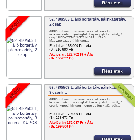
Részletek
52. 480/503 L, álló bortartály, pálinkatartály,
2 csap
480/503 L-es, rozsdamentes acél, saválló,
inox merevített - vastagfalú bor és pálinka tartály, 2
csap! KEDVEZMÉNYES KISZÁLLÍTÁS
Magyarországon! Minden…
Eredeti ár:
165.900 Ft + Áfa
(Br. 210.693 Ft)
Akciós ár:
122.702 Ft + Áfa
(Br. 155.832 Ft)
Részletek
53. 480/503 L, álló bortartály, pálinkatartály,
3 csonk…
480/503 L-es, rozsdamentes acél, saválló,
inox merevített - vastagfalú bor és pálinka tartály, 3
csonk, kúpos! Minden megrendelőnek ajándék…
Eredeti ár:
179.900 Ft + Áfa
(Br. 228.473 Ft)
Akciós ár:
157.087 Ft + Áfa
(Br. 199.500 Ft)
Részletek