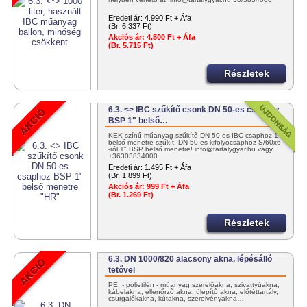
Eredeti ár:
4.990 Ft + Áfa
(Br. 6.337 Ft)
Akciós ár:
4.500 Ft + Áfa
(Br. 5.715 Ft)
Részletek
6.3. <> IBC szűkítő csonk DN 50-es csaphoz
BSP 1" belső…
KÉK színű műanyag szűkítő DN 50-es IBC csaphoz 1"
belső menetre szűkít! DN 50-es kifolyócsaphoz S/60x6
-ról 1" BSP belső menetre! info@tartalygyar.hu vagy
+36303834000
Eredeti ár:
1.495 Ft + Áfa
(Br. 1.899 Ft)
Akciós ár:
999 Ft + Áfa
(Br. 1.269 Ft)
Részletek
6.3. DN 1000/820 alacsony akna, lépésálló
tetővel
PE. - polietilén - műanyag szerelőakna, szivattyúakna,
kábelakna, ellenőrző akna, ülepítő akna, előtéttartály,
csurgalékakna, kútakna, szerelvényakna…