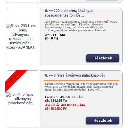
6. <> 200 L-es prés, állványos,
rozsdamentes tömlős…
200 literes, rozsdamentes, állványos, billenthető, vizes
tömlősprés, és szűrőgép! Kiválóan alkalmas
kisgazdaságokban, gyümölcs zúzalékok, és
zöldségpépek kíméletes préselésére! Hálózati
víznyomással működtethető!…
Ár:
0 Ft + Áfa
(Br. 0 Ft)
Részletek
6. <> 6 fejes állványos palackozó gép;
Szabadeséses rendszerű, 6 fejes félautomata töltőgép
W.Nr. 1,4301 minőségű saválló acél kivitel, alkalmas
üveg és pet palackok töltésére. Szivattyú…
Eredeti ár:
499.500 Ft + Áfa
(Br. 634.365 Ft)
Akciós ár:
424.803 Ft + Áfa
(Br. 539.500 Ft)
Részletek