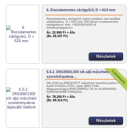
6. Rozsdamentes zárógyűrű, D = 624 mm
Rozsdamentes zárógyűrű nyitott tartályok zárt tartállyá
alakításához. D = 624 mm; 300 literes rozsdamentes
tartályokhoz! Infó: +36303834000 ill.
info@tartalygyar.hu
Ár:
22.990 Ft + Áfa
(Br. 29.197 Ft)
Részletek
6.0.2. DN1000/1300 sík aljú mászható
szerelvényakna…
DN 1000-es ERŐSÍTETT mászható szerelvényakna +
fedél! KISZÁLLÍTÁS: nettó 9900 Ft/db
Magyarországon!RAKTÁRRÓL! 50 év ALAPANYAG
GARANCIA!BETONOZÁS…
Ár:
78.200 Ft + Áfa
(Br. 99.314 Ft)
Részletek