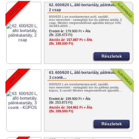
62. 600/620 L, álló bortartály, pálinkatartály,
2 csap
600/620 L-es rozsdamentes acél, saválló,
inox merevített - vastagfalú bor és pálinka tartály, 2
csap. Minden megrendelőnek ajándék könyv! Infó:
30/383-4000…
Eredeti ár:
179.900 Ft + Áfa
(Br. 228.473 Ft)
Akciós ár:
157.087 Ft + Áfa
(Br. 199.500 Ft)
Részletek
63. 600/620 L, álló bortartály, pálinkatartály,
3 csonk…
600/620 L-es rozsdamentes-acél, saválló,
inox merevített - vastagfalú bor és pálinka tartály,
kúpos, 3 csonk! Minden megrendelőnek ajándék…
Eredeti ár:
199.900 Ft + Áfa
(Br. 253.873 Ft)
Akciós ár:
164.961 Ft + Áfa
(Br. 209.500 Ft)
Részletek