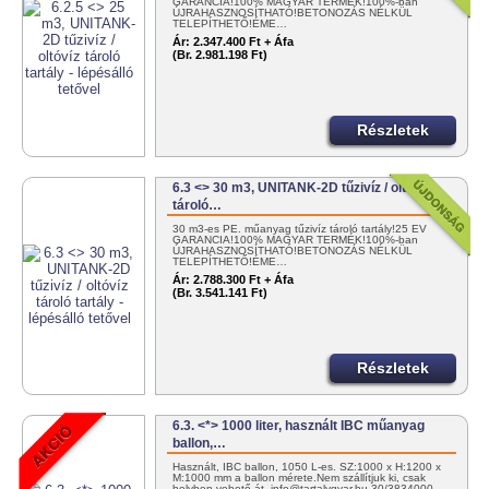
GARANCIA!100% MAGYAR TERMÉK!100%-ban
ÚJRAHASZNOSÍTHATÓ!BETONOZÁS NÉLKÜL
TELEPÍTHETŐ!ÉME…
Ár:
2.347.400 Ft + Áfa
(Br. 2.981.198 Ft)
Részletek
6.3 <> 30 m3, UNITANK-2D tűzivíz / oltóvíz
tároló…
30 m3-es PE. műanyag tűzivíz tároló tartály!25 ÉV
GARANCIA!100% MAGYAR TERMÉK!100%-ban
ÚJRAHASZNOSÍTHATÓ!BETONOZÁS NÉLKÜL
TELEPÍTHETŐ!ÉME…
Ár:
2.788.300 Ft + Áfa
(Br. 3.541.141 Ft)
Részletek
6.3. <*> 1000 liter, használt IBC műanyag
ballon,…
Használt, IBC ballon, 1050 L-es. SZ:1000 x H:1200 x
M:1000 mm a ballon mérete.Nem szállítjuk ki, csak
helyben vehető át. info@tartalygyar.hu 30/3834000