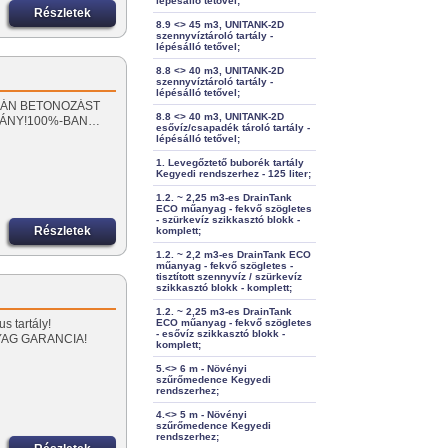
lépésálló tetővel;
Részletek
8.9 <> 45 m3, UNITANK-2D
szennyvíztároló tartály -
lépésálló tetővel;
8.8 <> 40 m3, UNITANK-2D
szennyvíztároló tartály -
lépésálló tetővel;
 SORÁN BETONOZÁST
8.8 <> 40 m3, UNITANK-2D
MÁNY!100%-BAN…
esővíz/csapadék tároló tartály -
lépésálló tetővel;
1. Levegőztető buborék tartály
Kegyedi rendszerhez - 125 liter;
1.2. ~ 2,25 m3-es DrainTank
ECO műanyag - fekvő szögletes
- szürkevíz szikkasztó blokk -
Részletek
komplett;
1.2. ~ 2,2 m3-es DrainTank ECO
műanyag - fekvő szögletes -
tisztított szennyvíz / szürkevíz
szikkasztó blokk - komplett;
…
1.2. ~ 2,25 m3-es DrainTank
s tartály!
ECO műanyag - fekvő szögletes
- esővíz szikkasztó blokk -
YAG GARANCIA!
komplett;
5.<> 6 m - Növényi
szűrőmedence Kegyedi
rendszerhez;
4.<> 5 m - Növényi
szűrőmedence Kegyedi
rendszerhez;