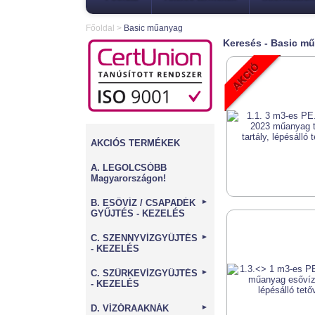
Főoldal
>
Basic műanyag
Keresés - Basic m
AKCIÓS TERMÉKEK
A. LEGOLCSÓBB
Magyarországon!
B. ESŐVÍZ / CSAPADÉK
►
GYŰJTÉS - KEZELÉS
C. SZENNYVÍZGYŰJTÉS
►
- KEZELÉS
C. SZÜRKEVÍZGYŰJTÉS
►
- KEZELÉS
D. VÍZÓRAAKNÁK
►