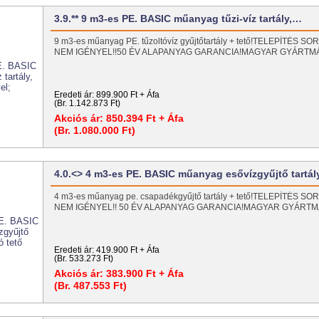
3.9.** 9 m3-es PE. BASIC műanyag tűzi-víz tartály,…
9 m3-es műanyag PE. tűzoltóvíz gyűjtőtartály + tető!TELEPÍTÉS
NEM IGÉNYEL!!50 ÉV ALAPANYAG GARANCIA!MAGYAR GYÁRT
Eredeti ár:
899.900 Ft + Áfa
(Br. 1.142.873 Ft)
Akciós ár:
850.394 Ft + Áfa
(Br. 1.080.000 Ft)
4.0.<> 4 m3-es PE. BASIC műanyag esővízgyűjtő tartá
4 m3-es műanyag pe. csapadékgyűjtő tartály + tető!TELEPÍTÉS
NEM IGÉNYEL!! 50 ÉV ALAPANYAG GARANCIA!MAGYAR GYÁRT
Eredeti ár:
419.900 Ft + Áfa
(Br. 533.273 Ft)
Akciós ár:
383.900 Ft + Áfa
(Br. 487.553 Ft)