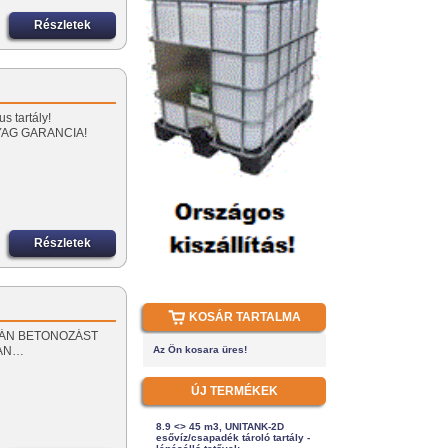
Részletek
…
s tartály!
YAG GARANCIA!
Részletek
KOSÁR TARTALMA
 SORÁN BETONOZÁST
BAN…
Az Ön kosara üres!
ÚJ TERMÉKEK
8.9 <> 45 m3, UNITANK-2D
esővíz/csapadék tároló tartály -