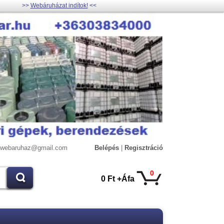
>>
Webáruházat indítok!
<<
lywebaruhaz@gmail.com
Belépés
|
Regisztráció
0
0 Ft +Áfa