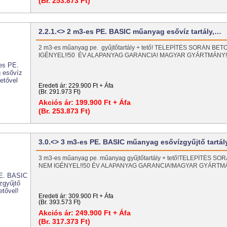
(Br. 253.873 Ft)
2.2.1.<> 2 m3-es PE. BASIC műanyag esővíz tartály,…
2 m3-es műanyag pe. gyűjtőtartály + tető! TELEPÍTÉS SORÁN B
IGÉNYEL!!50 ÉV ALAPANYAG GARANCIA! MAGYAR GYÁRTMÁNY
Eredeti ár:
229.900 Ft + Áfa
(Br. 291.973 Ft)
Akciós ár:
199.900 Ft + Áfa
(Br. 253.873 Ft)
3.0.<> 3 m3-es PE. BASIC műanyag esővízgyűjtő tartál
3 m3-es műanyag pe. műanyag gyűjtőtartály + tető!TELEPÍTÉS 
NEM IGÉNYEL!!50 ÉV ALAPANYAG GARANCIA!MAGYAR GYÁRT
Eredeti ár:
309.900 Ft + Áfa
(Br. 393.573 Ft)
Akciós ár:
249.900 Ft + Áfa
(Br. 317.373 Ft)