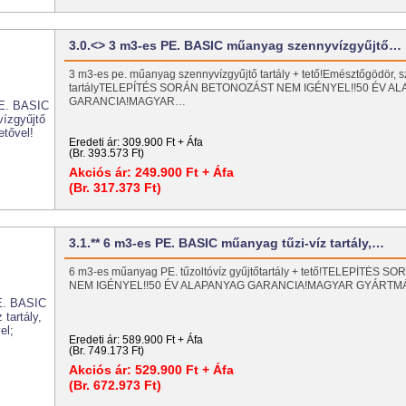
3.0.<> 3 m3-es PE. BASIC műanyag szennyvízgyűjtő…
3 m3-es pe. műanyag szennyvízgyűjtő tartály + tető!Emésztőgödör, s
tartályTELEPÍTÉS SORÁN BETONOZÁST NEM IGÉNYEL!!50 ÉV A
GARANCIA!MAGYAR…
Eredeti ár:
309.900 Ft + Áfa
(Br. 393.573 Ft)
Akciós ár:
249.900 Ft + Áfa
(Br. 317.373 Ft)
3.1.** 6 m3-es PE. BASIC műanyag tűzi-víz tartály,…
6 m3-es műanyag PE. tűzoltóvíz gyűjtőtartály + tető!TELEPÍTÉS
NEM IGÉNYEL!!50 ÉV ALAPANYAG GARANCIA!MAGYAR GYÁRT
Eredeti ár:
589.900 Ft + Áfa
(Br. 749.173 Ft)
Akciós ár:
529.900 Ft + Áfa
(Br. 672.973 Ft)