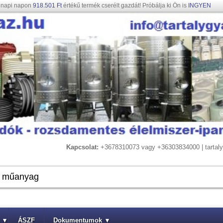
gnapi napon
918.501 Ft
értékű termék cserélt gazdát! Próbálja ki Ön is
INGYEN
Kapcsolat:
+3678310073 vagy +36303834000 | tarta
▾
ÁSZF
Dokumentumok
▾