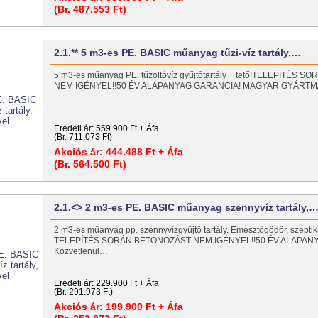
(Br. 487.553 Ft)
2.1.** 5 m3-es PE. BASIC műanyag tűzi-víz tartály,…
5 m3-es műanyag PE. tűzoltóvíz gyűjtőtartály + tető!TELEPÍTÉS
NEM IGÉNYEL!!50 ÉV ALAPANYAG GARANCIA! MAGYAR GYÁRT
Eredeti ár:
559.900 Ft + Áfa
(Br. 711.073 Ft)
Akciós ár:
444.488 Ft + Áfa
(Br. 564.500 Ft)
2.1.<> 2 m3-es PE. BASIC műanyag szennyvíz tartály,
2 m3-es műanyag pp. szennyvízgyűjtő tartály. Emésztőgödör, szeptiku
TELEPÍTÉS SORÁN BETONOZÁST NEM IGÉNYEL!!50 ÉV ALAPAN
Közvetlenül…
Eredeti ár:
229.900 Ft + Áfa
(Br. 291.973 Ft)
Akciós ár:
199.900 Ft + Áfa