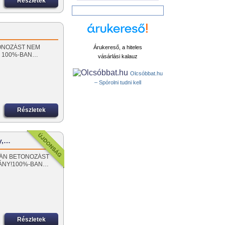
Részletek
ETONOZÁST NEM
Árukereső, a hiteles
! 100%-BAN…
vásárlási kalauz
Olcsóbbat.hu
– Spórolni tudni kell
Részletek
y,…
SORÁN BETONOZÁST
MÁNY!100%-BAN…
Részletek