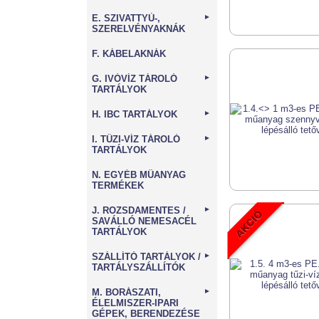
E. SZIVATTYÚ-,
►
SZERELVÉNYAKNÁK
F. KÁBELAKNÁK
G. IVÓVÍZ TÁROLÓ
►
TARTÁLYOK
H. IBC TARTÁLYOK
►
I. TŰZI-VÍZ TÁROLÓ
►
TARTÁLYOK
N. EGYÉB MŰANYAG
TERMÉKEK
J. ROZSDAMENTES /
►
SAVÁLLÓ NEMESACÉL
TARTÁLYOK
SZÁLLÍTÓ TARTÁLYOK /
►
TARTÁLYSZÁLLÍTÓK
M. BORÁSZATI,
►
ÉLELMISZER-IPARI
GÉPEK, BERENDEZÉSE