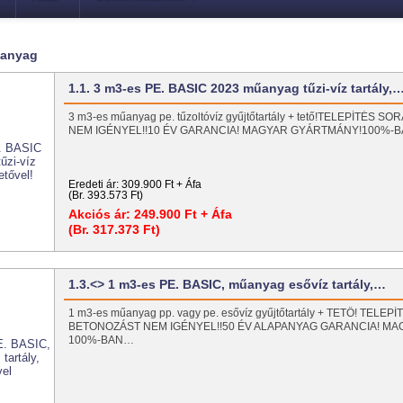
űanyag
1.1. 3 m3-es PE. BASIC 2023 műanyag tűzi-víz tartály,
3 m3-es műanyag pe. tűzoltóvíz gyűjtőtartály + tető!TELEPÍTÉS
NEM IGÉNYEL!!10 ÉV GARANCIA! MAGYAR GYÁRTMÁNY!100%-
Eredeti ár:
309.900 Ft + Áfa
(Br. 393.573 Ft)
Akciós ár:
249.900 Ft + Áfa
(Br. 317.373 Ft)
1.3.<> 1 m3-es PE. BASIC, műanyag esővíz tartály,…
1 m3-es műanyag pp. vagy pe. esővíz gyűjtőtartály + TETŐ! TELE
BETONOZÁST NEM IGÉNYEL!!50 ÉV ALAPANYAG GARANCIA! M
100%-BAN…