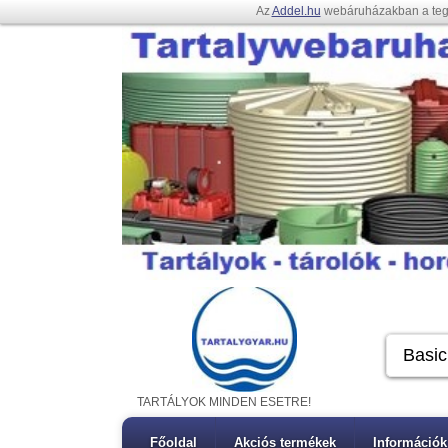
Az
Addel.hu
webáruházakban a te
TARTÁLYOK MINDEN ESETRE!
Főoldal
Akciós termékek
Információk