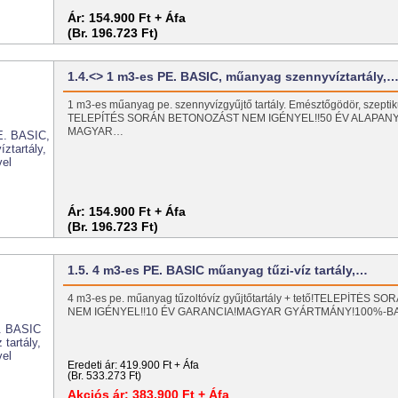
Ár:
154.900 Ft + Áfa
(Br. 196.723 Ft)
1.4.<> 1 m3-es PE. BASIC, műanyag szennyvíztartály,
1 m3-es műanyag pe. szennyvízgyűjtő tartály. Emésztőgödör, szeptiku
TELEPÍTÉS SORÁN BETONOZÁST NEM IGÉNYEL!!50 ÉV ALAPAN
MAGYAR…
Ár:
154.900 Ft + Áfa
(Br. 196.723 Ft)
1.5. 4 m3-es PE. BASIC műanyag tűzi-víz tartály,…
4 m3-es pe. műanyag tűzoltóvíz gyűjtőtartály + tető!TELEPÍTÉS
NEM IGÉNYEL!!10 ÉV GARANCIA!MAGYAR GYÁRTMÁNY!100%-
Eredeti ár:
419.900 Ft + Áfa
(Br. 533.273 Ft)
Akciós ár:
383.900 Ft + Áfa