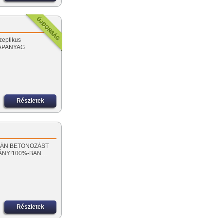
zeptikus
LAPANYAG
Részletek
 SORÁN BETONOZÁST
MÁNY!100%-BAN…
Részletek