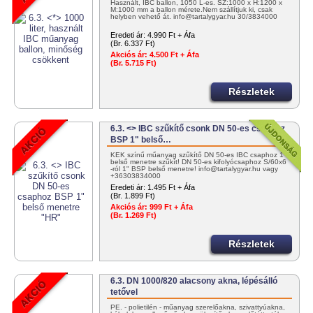
Használt, IBC ballon, 1050 L-es. SZ:1000 x H:1200 x
M:1000 mm a ballon mérete.Nem szállítjuk ki, csak
helyben vehető át. info@tartalygyar.hu 30/3834000
Eredeti ár:
4.990 Ft + Áfa
(Br. 6.337 Ft)
Akciós ár:
4.500 Ft + Áfa
(Br. 5.715 Ft)
Részletek
6.3. <> IBC szűkítő csonk DN 50-es csaphoz
BSP 1" belső…
KÉK színű műanyag szűkítő DN 50-es IBC csaphoz 1"
belső menetre szűkít! DN 50-es kifolyócsaphoz S/60x6
-ról 1" BSP belső menetre! info@tartalygyar.hu vagy
+36303834000
Eredeti ár:
1.495 Ft + Áfa
(Br. 1.899 Ft)
Akciós ár:
999 Ft + Áfa
(Br. 1.269 Ft)
Részletek
6.3. DN 1000/820 alacsony akna, lépésálló
tetővel
PE. - polietilén - műanyag szerelőakna, szivattyúakna,