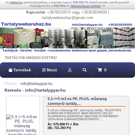
Az
Addel.hu
webáruházakban a tegnapi napon
409.050 Ft
értékű termék cserélt gazdát!
Próbálja ki Ön is
INGYEN
>>
Webáruházat indítok!
<<
Kapcsolat:
+3678310073 vagy +36303834000 |
tartalywebaruhaz@gmail.com
TARTÁLYOK MINDEN ESETRE!
Termékek
Menü
0
Főoldal
>
info@tartalygyar.hu
Keresés - info@tartalygyar.hu
5.3.<>5 m3-es PE. PLUS, műanyag
szennyvíz tartály,…
5 m3-es műanyag PE. szennyvíz tartály. TELEPÍTÉS
SORÁN BETONOZÁST NEM IGÉNYEL!!50 ÉV
ALAPANYAG GARANCIA! MAGYAR GYÁRTMÁNY!
100%-BAN ÚJRAHASZNOSÍTHATÓ!! …
Ár:
575.900 Ft + Áfa
(Br. 731.393 Ft)