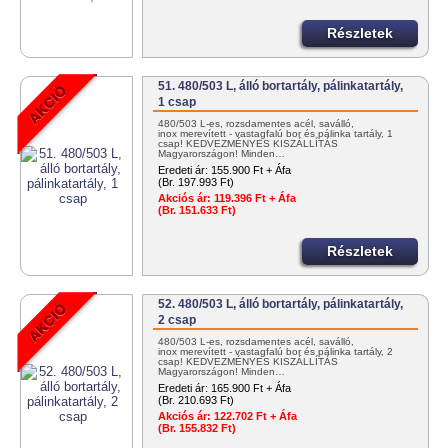
Részletek
51. 480/503 L, álló bortartály, pálinkatartály,
1 csap
480/503 L-es, rozsdamentes acél, saválló,
inox merevített - vastagfalú bor és pálinka tartály, 1
csap! KEDVEZMÉNYES KISZÁLLÍTÁS
Magyarországon! Minden…
Eredeti ár:
155.900 Ft + Áfa
(Br. 197.993 Ft)
Akciós ár:
119.396 Ft + Áfa
(Br. 151.633 Ft)
Részletek
52. 480/503 L, álló bortartály, pálinkatartály,
2 csap
480/503 L-es, rozsdamentes acél, saválló,
inox merevített - vastagfalú bor és pálinka tartály, 2
csap! KEDVEZMÉNYES KISZÁLLÍTÁS
Magyarországon! Minden…
Eredeti ár:
165.900 Ft + Áfa
(Br. 210.693 Ft)
Akciós ár:
122.702 Ft + Áfa
(Br. 155.832 Ft)