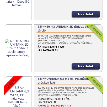
Részletek
6.5 <> 50 m3 UNITANK-2D tűzivíz / oltóvíz
tároló…
50 m3-es PE. műanyag tűzivíz / tűzoltóvíz tároló
tartály!25 ÉV GARANCIA!100% MAGYAR
TERMÉK!100%-ban
ÚJRAHASZNOSÍTHATÓ!BETONOZÁS NÉLKÜL…
Ár:
4.564.400 Ft + Áfa
(Br. 5.796.788 Ft)
Részletek
6.5 <> UNITANK 6,3 m3-es, PE. műanyag,
erősített falú -…
6,3 m3-es PE. műanyag fekvő hengeres szennyvíz
gyűjtőtartály + lépésálló zöldterületi fedlap +
csatlakozók! 50 ÉV ALAPANYAG GARANCIA!
MAGYAR GYÁRTMÁNY!100%-BAN…
Eredeti ár:
621.000 Ft + Áfa
(Br. 788.670 Ft)
Akciós ár:
540.000 Ft + Áfa