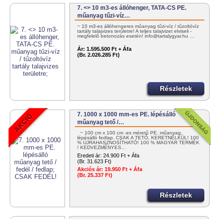
7. <> 10 m3-es állóhenger, TATA-CS PE.
műanyag tűzi-víz…
~ 10 m3-es állóhengeres műanyag tűzi-víz / tűzoltóvíz
tartály talajvizes területre! A teljes talajvizet elviseli -
megfelelő betonozás esetén! info@tartalygyar.hu …
Ár:
1.595.500 Ft + Áfa
(Br. 2.026.285 Ft)
Részletek
7. 1000 x 1000 mm-es PE. lépésálló
műanyag tető /…
~ 100 cm x 100 cm -es méretű PE. műanyag,
lépésálló fedlap. CSAK A TETŐ, KERETNÉLKÜL! 100
% ÚJRAHASZNOSÍTHATÓ! 100 % MAGYAR TERMÉK
! KEDVEZMÉNYES…
Eredeti ár:
24.900 Ft + Áfa
(Br. 31.623 Ft)
Akciós ár:
19.950 Ft + Áfa
(Br. 25.337 Ft)
Részletek