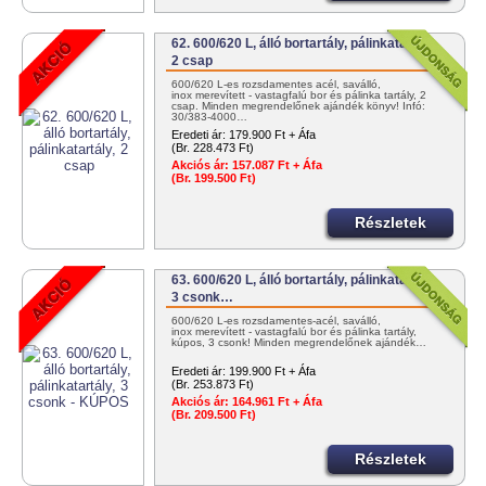
62. 600/620 L, álló bortartály, pálinkatartály,
2 csap
600/620 L-es rozsdamentes acél, saválló,
inox merevített - vastagfalú bor és pálinka tartály, 2
csap. Minden megrendelőnek ajándék könyv! Infó:
30/383-4000…
Eredeti ár:
179.900 Ft + Áfa
(Br. 228.473 Ft)
Akciós ár:
157.087 Ft + Áfa
(Br. 199.500 Ft)
Részletek
63. 600/620 L, álló bortartály, pálinkatartály,
3 csonk…
600/620 L-es rozsdamentes-acél, saválló,
inox merevített - vastagfalú bor és pálinka tartály,
kúpos, 3 csonk! Minden megrendelőnek ajándék…
Eredeti ár:
199.900 Ft + Áfa
(Br. 253.873 Ft)
Akciós ár:
164.961 Ft + Áfa
(Br. 209.500 Ft)
Részletek