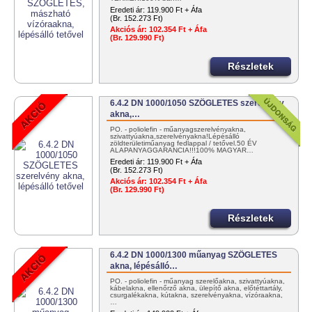
Eredeti ár:
119.900 Ft + Áfa
(Br. 152.273 Ft)
Akciós ár:
102.354 Ft + Áfa
(Br. 129.990 Ft)
Részletek
6.4.2 DN 1000/1050 SZÖGLETES szerelvény
akna,…
PO. - poliolefin - műanyagszerelvényakna,
szivattyúakna,szerelvényakna!Lépésálló
zöldterületiműanyag fedlappal / tetővel.50 ÉV
ALAPANYAGGARANCIA!!!100% MAGYAR…
Eredeti ár:
119.900 Ft + Áfa
(Br. 152.273 Ft)
Akciós ár:
102.354 Ft + Áfa
(Br. 129.990 Ft)
Részletek
6.4.2 DN 1000/1300 műanyag SZÖGLETES
akna, lépésálló…
PO. - poliolefin - műanyag szerelőakna, szivattyúakna,
kábelakna, ellenőrző akna, ülepítő akna, előtéttartály,
csurgalékakna, kútakna, szerelvényakna, vízóraakna,
…