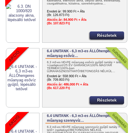
kábelakna, ellenőrző akna, ülepítő akna, előtéttartály,
csurgalékakna, kútakna, szerelvényakna…
Eredeti ár:
99.900 Ft + Áfa
(Br. 126.873 Ft)
Akciós ár:
84.900 Ft + Áfa
(Br. 107.823 Ft)
Részletek
6.4 UNITANK - 6,3 m3-es ÁLLÓhengeres
műanyag esővíz…
6,3 m3-es HD-PE műanyag esővíz gyűjtő tartály + tető
+csatlakozó!25 ÉV GARANCIA!100% MAGYAR
TERMÉK!100%-ban
ÚJRAHASZNOSÍTHATÓ!BETONOZÁS NÉLKÜL…
Eredeti ár:
558.900 Ft + Áfa
(Br. 709.803 Ft)
Akciós ár:
486.000 Ft + Áfa
(Br. 617.220 Ft)
Részletek
6.4 UNITANK - 6,3 m3-es ÁLLÓhengeres
műanyag szennyvíz…
6,3 m3-es HD-PE műanyag szennyvíz gyűjtő tartály +
tető+ csatlakozó!BETONOZÁS NÉLKÜL
TELEPÍTHETŐ!25 ÉV GARANCIA!!!100% MAGYAR