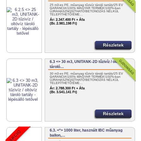
25 m3-es PE. műanyag tűzivíz tároló tartály!25 ÉV
GARANCIA!100% MAGYAR TERMÉK!100%-ban
ÚJRAHASZNOSÍTHATÓ!BETONOZÁS NÉLKÜL
TELEPÍTHETŐ!ÉME…
Ár:
2.347.400 Ft + Áfa
(Br. 2.981.198 Ft)
Részletek
6.3 <> 30 m3, UNITANK-2D tűzivíz / oltóvíz
tároló…
30 m3-es PE. műanyag tűzivíz tároló tartály!25 ÉV
GARANCIA!100% MAGYAR TERMÉK!100%-ban
ÚJRAHASZNOSÍTHATÓ!BETONOZÁS NÉLKÜL
TELEPÍTHETŐ!ÉME…
Ár:
2.788.300 Ft + Áfa
(Br. 3.541.141 Ft)
Részletek
6.3. <*> 1000 liter, használt IBC műanyag
ballon,…