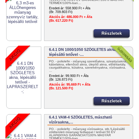
TERMÉK!100%-ban…
Eredeti ár:
558.900 Ft + Áfa
(Br. 709.803 Ft)
Akciós ár:
486.000 Ft + Áfa
(Br. 617.220 Ft)
Részletek
6.4.1 DN 1000/1050 SZÖGLETES akna,
lépésálló tetővel -…
PO. - poliolefin - műanyag szerelőakna, szivattyúakna,
kábelakna, ellenőrző akna, ülepítő akna, előtéttartály,
csurgalékakna, kútakna, szerelvényakna, vízóraakna,
…
Eredeti ár:
99.900 Ft + Áfa
(Br. 126.873 Ft)
Akciós ár:
95.669 Ft + Áfa
(Br. 121.500 Ft)
Részletek
6.4.1 VAM-4 SZÖGLETES, mászható
vízóraakna,…
PO. - poliolefin - műanyag vízóraakna, stb.!Lépésálló
zöldterületi műanyag fedlappal / tetővel.50 ÉV
ALAPANYAG GARANCIA!!!100% MAGYAR
TERMÉK!100%-ban…