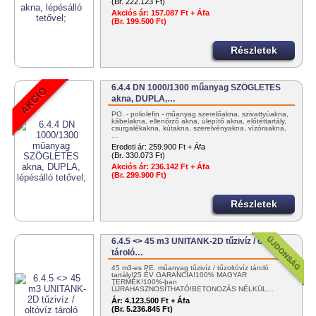
(Br. 222.123 Ft)
Akciós ár:
157.087 Ft + Áfa
(Br. 199.500 Ft)
Részletek
6.4.4 DN 1000/1300 műanyag SZÖGLETES
akna, DUPLA,…
PO. - poliolefin - műanyag szerelőakna, szivattyúakna,
kábelakna, ellenőrző akna, ülepítő akna, előtéttartály,
csurgalékakna, kútakna, szerelvényakna, vízóraakna,
…
Eredeti ár:
259.900 Ft + Áfa
(Br. 330.073 Ft)
Akciós ár:
236.142 Ft + Áfa
(Br. 299.900 Ft)
Részletek
6.4.5 <> 45 m3 UNITANK-2D tűzivíz / oltóvíz
tároló…
45 m3-es PE. műanyag tűzivíz / tűzoltóvíz tároló
tartály!25 ÉV GARANCIA!100% MAGYAR
TERMÉK!100%-ban
ÚJRAHASZNOSÍTHATÓ!BETONOZÁS NÉLKÜL…
Ár:
4.123.500 Ft + Áfa
(Br. 5.236.845 Ft)