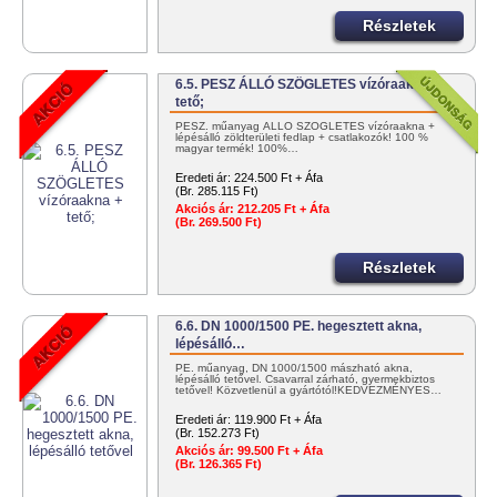
Részletek
6.5. PESZ ÁLLÓ SZÖGLETES vízóraakna +
tető;
PESZ. műanyag ÁLLÓ SZÖGLETES vízóraakna +
lépésálló zöldterületi fedlap + csatlakozók! 100 %
magyar termék! 100%…
Eredeti ár:
224.500 Ft + Áfa
(Br. 285.115 Ft)
Akciós ár:
212.205 Ft + Áfa
(Br. 269.500 Ft)
Részletek
6.6. DN 1000/1500 PE. hegesztett akna,
lépésálló…
PE. műanyag, DN 1000/1500 mászható akna,
lépésálló tetővel. Csavarral zárható, gyermekbiztos
tetővel! Közvetlenül a gyártótól!KEDVEZMÉNYES…
Eredeti ár:
119.900 Ft + Áfa
(Br. 152.273 Ft)
Akciós ár:
99.500 Ft + Áfa
(Br. 126.365 Ft)