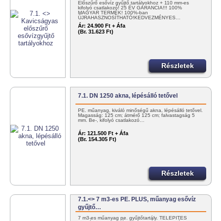
Előszűrő esővíz gyűjtő tartályokhoz + 110 mm-es
kifolyó csatlakozó! 25 ÉV GARANCIA!!! 100%
MAGYAR TERMÉK! 100%-ban
ÚJRAHASZNOSÍTHATÓ!KEDVEZMÉNYES…
Ár:
24.900 Ft + Áfa
(Br. 31.623 Ft)
Részletek
7.1. DN 1250 akna, lépésálló tetővel
PE. műanyag, kiváló minőségű akna, lépésálló tetővel.
Magasság: 125 cm; átmérő 125 cm; falvastagság 5
mm. Be-, kifolyó csatlakozó…
Ár:
121.500 Ft + Áfa
(Br. 154.305 Ft)
Részletek
7.1.<> 7 m3-es PE. PLUS, műanyag esővíz
gyűjtő…
7 m3-es műanyag pe. gyűjtőtartály. TELEPÍTÉS