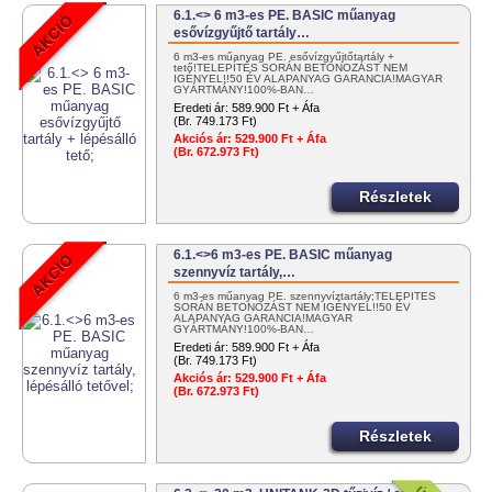
6.1.<> 6 m3-es PE. BASIC műanyag
esővízgyűjtő tartály…
6 m3-es műanyag PE. esővízgyűjtőtartály +
tető!TELEPÍTÉS SORÁN BETONOZÁST NEM
IGÉNYEL!!50 ÉV ALAPANYAG GARANCIA!MAGYAR
GYÁRTMÁNY!100%-BAN…
Eredeti ár:
589.900 Ft + Áfa
(Br. 749.173 Ft)
Akciós ár:
529.900 Ft + Áfa
(Br. 672.973 Ft)
Részletek
6.1.<>6 m3-es PE. BASIC műanyag
szennyvíz tartály,…
6 m3-es műanyag PE. szennyvíztartály;TELEPÍTÉS
SORÁN BETONOZÁST NEM IGÉNYEL!!50 ÉV
ALAPANYAG GARANCIA!MAGYAR
GYÁRTMÁNY!100%-BAN…
Eredeti ár:
589.900 Ft + Áfa
(Br. 749.173 Ft)
Akciós ár:
529.900 Ft + Áfa
(Br. 672.973 Ft)
Részletek