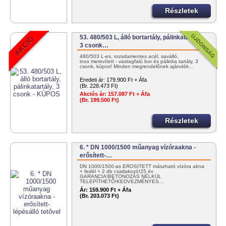
Részletek
53. 480/503 L, álló bortartály, pálinkatartály,
3 csonk…
480/503 L-es, rozsdamentes acél, saválló,
inox merevített - vastagfalú bor és pálinka tartály, 3
csonk, kúpos! Minden megrendelőnek ajándék…
Eredeti ár:
179.900 Ft + Áfa
(Br. 228.473 Ft)
Akciós ár:
157.087 Ft + Áfa
(Br. 199.500 Ft)
Részletek
6. * DN 1000/1500 műanyag vízóraakna -
erősített-…
DN 1000/1500-as ERŐSÍTETT mászható vízóra akna
+ fedél + 2 db csatlakozó!25 év
GARANCIA!BETONOZÁS NÉLKÜL
TELEPÍTHETŐ!KEDVEZMÉNYES…
Ár:
159.900 Ft + Áfa
(Br. 203.073 Ft)