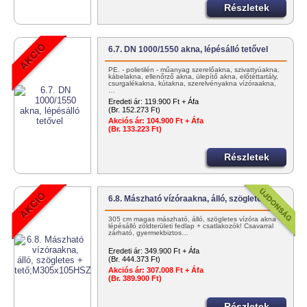
Részletek
6.7. DN 1000/1550 akna, lépésálló tetővel
PE. - polietilén - műanyag szerelőakna, szivattyúakna,
kábelakna, ellenőrző akna, ülepítő akna, előtéttartály,
csurgalékakna, kútakna, szerelvényakna vízóraakna,
…
Eredeti ár:
119.900 Ft + Áfa
(Br. 152.273 Ft)
Akciós ár:
104.900 Ft + Áfa
(Br. 133.223 Ft)
Részletek
6.8. Mászható vízóraakna, álló, szögletes +…
305 cm magas mászható, álló, szögletes vízóra akna +
lépésálló zöldterületi fedlap + csatlakozók! Csavarral
zárható, gyermekbiztos…
Eredeti ár:
349.900 Ft + Áfa
(Br. 444.373 Ft)
Akciós ár:
307.008 Ft + Áfa
(Br. 389.900 Ft)
Részletek