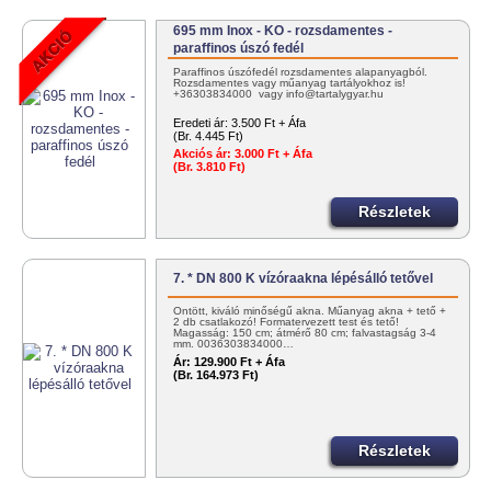
695 mm Inox - KO - rozsdamentes -
paraffinos úszó fedél
Paraffinos úszófedél rozsdamentes alapanyagból.
Rozsdamentes vagy műanyag tartályokhoz is!
+36303834000 vagy info@tartalygyar.hu
Eredeti ár:
3.500 Ft + Áfa
(Br. 4.445 Ft)
Akciós ár:
3.000 Ft + Áfa
(Br. 3.810 Ft)
Részletek
7. * DN 800 K vízóraakna lépésálló tetővel
Öntött, kiváló minőségű akna. Műanyag akna + tető +
2 db csatlakozó! Formatervezett test és tető!
Magasság: 150 cm; átmérő 80 cm; falvastagság 3-4
mm. 0036303834000…
Ár:
129.900 Ft + Áfa
(Br. 164.973 Ft)
Részletek