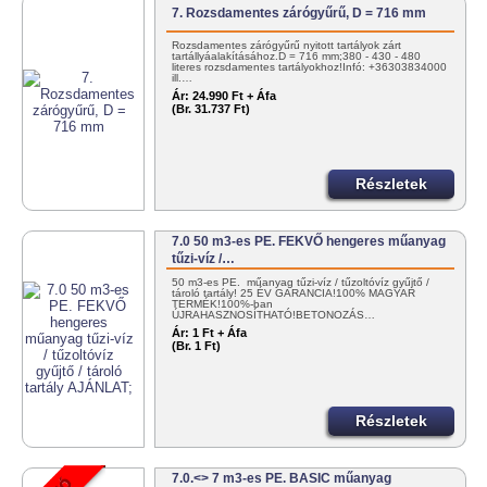
7. Rozsdamentes zárógyűrű, D = 716 mm
Rozsdamentes zárógyűrű nyitott tartályok zárt
tartállyáalakításához.D = 716 mm;380 - 430 - 480
literes rozsdamentes tartályokhoz!Infó: +36303834000
ill.…
Ár:
24.990 Ft + Áfa
(Br. 31.737 Ft)
Részletek
7.0 50 m3-es PE. FEKVŐ hengeres műanyag
tűzi-víz /…
50 m3-es PE. műanyag tűzi-víz / tűzoltóvíz gyűjtő /
tároló tartály! 25 ÉV GARANCIA!100% MAGYAR
TERMÉK!100%-ban
ÚJRAHASZNOSÍTHATÓ!BETONOZÁS…
Ár:
1 Ft + Áfa
(Br. 1 Ft)
Részletek
7.0.<> 7 m3-es PE. BASIC műanyag