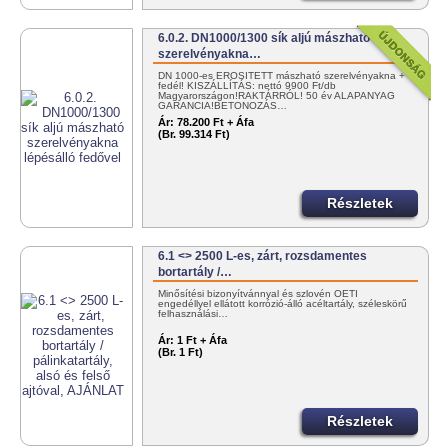
6.0.2. DN1000/1300 sík aljú mászható
szerelvényakna…
DN 1000-es ERŐSÍTETT mászható szerelvényakna +
fedél! KISZÁLLÍTÁS: nettó 9900 Ft/db
Magyarországon!RAKTÁRRÓL! 50 év ALAPANYAG
GARANCIA!BETONOZÁS…
Ár:
78.200 Ft + Áfa
(Br. 99.314 Ft)
Részletek
6.1 <> 2500 L-es, zárt, rozsdamentes
bortartály /…
Minősítési bizonyítvánnyal és szlovén OÉTI
engedéllyel ellátott korrózió-álló acéltartály, széleskörű
felhasználási…
Ár:
1 Ft + Áfa
(Br. 1 Ft)
Részletek