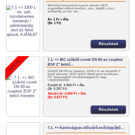
Minősítési bizonyítvánnyal és szlovén OÉTI
engedéllyel ellátott korrózió-, sav-, lúgálló ( inox )
acéltartály, pl.:bor, sör,…
Ár:
1 Ft + Áfa
(Br. 1 Ft)
Részletek
7.1. <> IBC szűkítő csonk DN 80-as csaphoz
BSP 2" belső…
Szűkítő DN 80-es csaphoz, S100 x 8 -as menetről 2"
belső menetre / BSP szűkít! Belső gumi tömítéssel,
PP. műanyagból! info@tartalygyar.hu vagy
+36303834000
Eredeti ár:
4.950 Ft + Áfa
(Br. 6.287 Ft)
Akciós ár:
3.950 Ft + Áfa
(Br. 5.017 Ft)
Részletek
7.1. <> Kavicságyas előszűrő esővízgyűjtő…