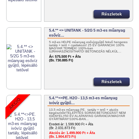
Részletek
5.4.** <> UNITANK - 5/2G 5 m3-es műanyag
esővíz…
5 m3-es HD-PE műanyag esővízgyűjtő fekvő hengeres
tartály + tető + csatlakozó! 25 ÉV GARANCIA! 100%
MAGYAR TERMÉK! 100%-ban
ÚJRAHASZNOSÍTHATÓ! BETONOZÁS NÉLKÜL…
Ár:
575.500 Ft + Áfa
(Br. 730.885 Ft)
Részletek
5.4.**<>PE. H2O - 13,5 m3-es műanyag
ivóvíz gyűjtő…
13,5 m3-es műanyag PE. tartály + tető + akciós
kiegészítők!TELEPÍTÉS SORÁN BETONOZÁST NEM
IGÉNYEL!!50 ÉV ALAPANYAG GARANCIA!MAGYAR
GYÁRTMÁNY!100%-BAN…
Eredeti ár:
1.599.900 Ft + Áfa
(Br. 2.031.873 Ft)
Akciós ár:
1.499.900 Ft + Áfa
(Br. 1.904.873 Ft)