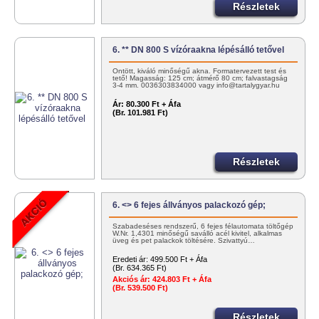
Részletek
6. ** DN 800 S vízóraakna lépésálló tetővel
Öntött, kiváló minőségű akna. Formatervezett test és
tető! Magasság: 125 cm; átmérő 80 cm; falvastagság
3-4 mm. 0036303834000 vagy info@tartalygyar.hu
Ár:
80.300 Ft + Áfa
(Br. 101.981 Ft)
Részletek
6. <> 6 fejes állványos palackozó gép;
Szabadeséses rendszerű, 6 fejes félautomata töltőgép
W.Nr. 1,4301 minőségű saválló acél kivitel, alkalmas
üveg és pet palackok töltésére. Szivattyú…
Eredeti ár:
499.500 Ft + Áfa
(Br. 634.365 Ft)
Akciós ár:
424.803 Ft + Áfa
(Br. 539.500 Ft)
Részletek