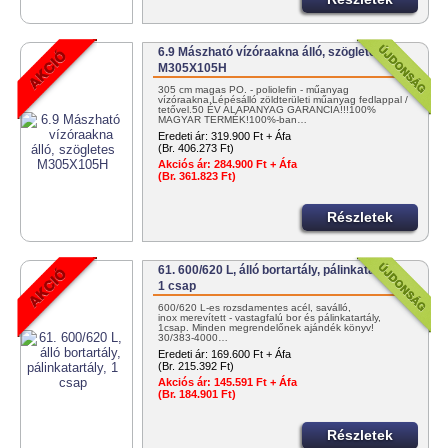
6.9 Mászható vízóraakna álló, szögletes
M305X105H
305 cm magas PO. - poliolefin - műanyag
vízóraakna.Lépésálló zöldterületi műanyag fedlappal /
tetővel.50 ÉV ALAPANYAG GARANCIA!!!100%
MAGYAR TERMÉK!100%-ban…
Eredeti ár:
319.900 Ft + Áfa
(Br. 406.273 Ft)
Akciós ár:
284.900 Ft + Áfa
(Br. 361.823 Ft)
Részletek
61. 600/620 L, álló bortartály, pálinkatartály,
1 csap
600/620 L-es rozsdamentes acél, saválló,
inox merevített - vastagfalú bor és pálinkatartály,
1csap. Minden megrendelőnek ajándék könyv!
30/383-4000…
Eredeti ár:
169.600 Ft + Áfa
(Br. 215.392 Ft)
Akciós ár:
145.591 Ft + Áfa
(Br. 184.901 Ft)
Részletek