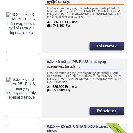
gyűjtő tartály…
6 m3-es műanyag pe. csapadék gyűjtőtartály+ tető +
tartozékok! TELEPÍTÉS SORÁN BETONOZÁST NEM
IGÉNYEL!!50 ÉV ALAPANYAG GARANCIA! MAGYAR
GYÁRTMÁNY! 100%-BAN…
Ár:
586.900 Ft + Áfa
(Br. 745.363 Ft)
Részletek
6.2.<> 6 m3-es PE. PLUS, műanyag
szennyvíz tartály,…
6 m3-es műanyag pe. szennyvíz gyűjtőtartály + fedél +
kiegészítők! TELEPÍTÉS SORÁN BETONOZÁST NEM
IGÉNYEL!!50 ÉV ALAPANYAG GARANCIA! MAGYAR
GYÁRTMÁNY!…
Ár:
586.900 Ft + Áfa
(Br. 745.363 Ft)
Részletek
6.2.5 <> 25 m3, UNITANK-2D tűzivíz / oltóvíz
tároló…