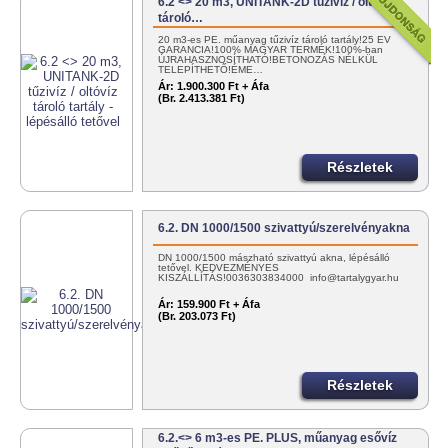
6.2 <> 20 m3, UNITANK-2D tűzivíz / oltóvíz
tároló…
20 m3-es PE. műanyag tűzivíz tároló tartály!25 ÉV
GARANCIA!100% MAGYAR TERMÉK!100%-ban
ÚJRAHASZNOSÍTHATÓ!BETONOZÁS NÉLKÜL
TELEPÍTHETŐ!ÉME…
Ár:
1.900.300 Ft + Áfa
(Br. 2.413.381 Ft)
Részletek
6.2. DN 1000/1500 szivattyú/szerelvényakna
DN 1000/1500 mászható szivattyú akna, lépésálló
tetővel. KEDVEZMÉNYES
KISZÁLLÍTÁS!0036303834000 info@tartalygyar.hu
Ár:
159.900 Ft + Áfa
(Br. 203.073 Ft)
Részletek
6.2.<> 6 m3-es PE. PLUS, műanyag esővíz