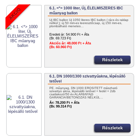
6.1. <*> 1000 liter, Új, ÉLELMISZERES IBC
műanyag ballon
Új IBC ballon Új 1050 literes IBC ballon ( rács és raklap
nélkül ); új 50 mm-es leeresztőcsap, új 150 mm-es,
plombálható menetes…
Eredeti ár:
54.900 Ft + Áfa
(Br. 69.723 Ft)
Akciós ár:
48.000 Ft + Áfa
(Br. 60.960 Ft)
Részletek
6.1. DN 1000/1300 szivattyúakna, lépésálló
tetővel
PE. műanyag, DN 1000 ERŐSÍTETT mászható
szivattyú akna, lépésálló tetővel + fedél + 2db
csatlakozó!50 év ALAPANYAG
GARANCIA!BETONOZÁS NÉLKÜL…
Ár:
78.200 Ft + Áfa
(Br. 99.314 Ft)
Részletek