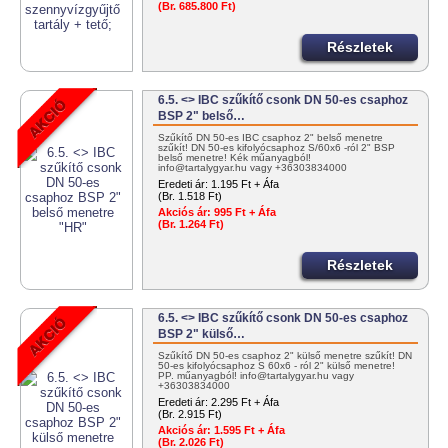
(Br. 685.800 Ft)
Részletek
6.5. <> IBC szűkítő csonk DN 50-es csaphoz
BSP 2" belső…
Szűkítő DN 50-es IBC csaphoz 2" belső menetre
szűkít! DN 50-es kifolyócsaphoz S/60x6 -ról 2" BSP
belső menetre! Kék műanyagból!
info@tartalygyar.hu vagy +36303834000
Eredeti ár:
1.195 Ft + Áfa
(Br. 1.518 Ft)
Akciós ár:
995 Ft + Áfa
(Br. 1.264 Ft)
Részletek
6.5. <> IBC szűkítő csonk DN 50-es csaphoz
BSP 2" külső…
Szűkítő DN 50-es csaphoz 2" külső menetre szűkít! DN
50-es kifolyócsaphoz S 60x6 - ról 2" külső menetre!
PP. műanyagból! info@tartalygyar.hu vagy
+36303834000
Eredeti ár:
2.295 Ft + Áfa
(Br. 2.915 Ft)
Akciós ár:
1.595 Ft + Áfa
(Br. 2.026 Ft)