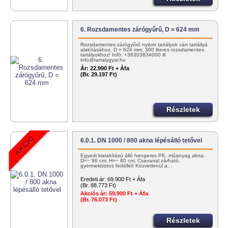
6. Rozsdamentes zárógyűrű, D = 624 mm
Rozsdamentes zárógyűrű nyitott tartályok zárt tartállyá
alakításához. D = 624 mm; 300 literes rozsdamentes
tartályokhoz! Infó: +36303834000 ill.
info@tartalygyar.hu
Ár:
22.990 Ft + Áfa
(Br. 29.197 Ft)
Részletek
6.0.1. DN 1000 / 800 akna lépésálló tetővel
Egyedi kialakítású álló hengeres PE. műanyag akna.
D=~ 96 cm; H=~ 80 cm; Csavarral zárható,
gyermekbiztos fedéllel! Közvetlenül a…
Eredeti ár:
69.900 Ft + Áfa
(Br. 88.773 Ft)
Akciós ár:
59.900 Ft + Áfa
(Br. 76.073 Ft)
Részletek