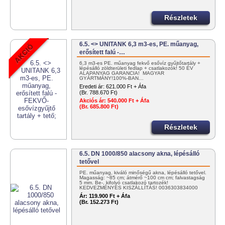
Részletek
6.5. <> UNITANK 6,3 m3-es, PE. műanyag,
erősített falú -…
6,3 m3-es PE. műanyag fekvő esővíz gyűjtőtartály +
lépésálló zöldterületi fedlap + csatlakozók! 50 ÉV
ALAPANYAG GARANCIA! MAGYAR
GYÁRTMÁNY!100%-BAN…
Eredeti ár:
621.000 Ft + Áfa
(Br. 788.670 Ft)
Akciós ár:
540.000 Ft + Áfa
(Br. 685.800 Ft)
Részletek
6.5. DN 1000/850 alacsony akna, lépésálló
tetővel
PE. műanyag, kiváló minőségű akna, lépésálló tetővel.
Magasság: ~85 cm; átmérő ~100 cm cm; falvastagság
5 mm. Be-, kifolyó csatlakozó tartozék!
KEDVEZMÉNYES KISZÁLLÍTÁS! 0036303834000
vagy info@tartalygyar.hu
Ár:
119.900 Ft + Áfa
(Br. 152.273 Ft)