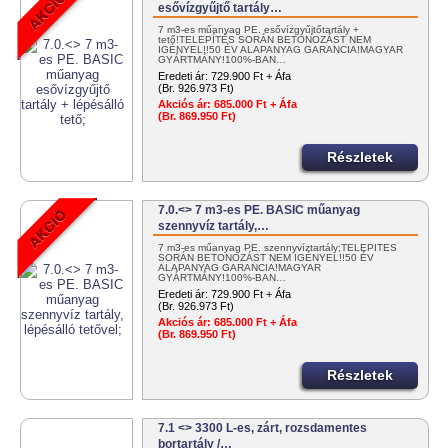
esővízgyűjtő tartály…
7 m3-es műanyag PE. esővízgyűjtőtartály +
tető!TELEPÍTÉS SORÁN BETONOZÁST NEM
IGÉNYEL!!50 ÉV ALAPANYAG GARANCIA!MAGYAR
GYÁRTMÁNY!100%-BAN…
Eredeti ár:
729.900 Ft + Áfa
(Br. 926.973 Ft)
Akciós ár:
685.000 Ft + Áfa
(Br. 869.950 Ft)
Részletek
7.0.<> 7 m3-es PE. BASIC műanyag
szennyvíz tartály,…
7 m3-es műanyag PE. szennyvíztartály;TELEPÍTÉS
SORÁN BETONOZÁST NEM IGÉNYEL!!50 ÉV
ALAPANYAG GARANCIA!MAGYAR
GYÁRTMÁNY!100%-BAN…
Eredeti ár:
729.900 Ft + Áfa
(Br. 926.973 Ft)
Akciós ár:
685.000 Ft + Áfa
(Br. 869.950 Ft)
Részletek
7.1 <> 3300 L-es, zárt, rozsdamentes
bortartály /…