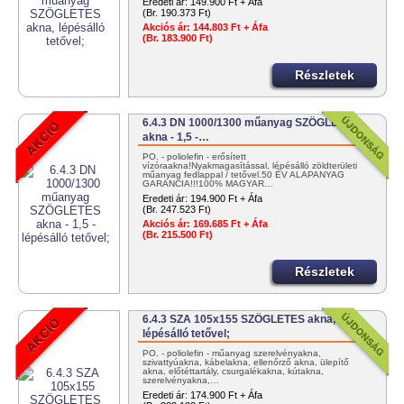
Eredeti ár:
149.900 Ft + Áfa
(Br. 190.373 Ft)
Akciós ár:
144.803 Ft + Áfa
(Br. 183.900 Ft)
Részletek
6.4.3 DN 1000/1300 műanyag SZÖGLETES
akna - 1,5 -…
PO. - poliolefin - erősített
vízóraakna!Nyakmagasítással, lépésálló zöldterületi
műanyag fedlappal / tetővel.50 ÉV ALAPANYAG
GARANCIA!!!100% MAGYAR…
Eredeti ár:
194.900 Ft + Áfa
(Br. 247.523 Ft)
Akciós ár:
169.685 Ft + Áfa
(Br. 215.500 Ft)
Részletek
6.4.3 SZA 105x155 SZÖGLETES akna,
lépésálló tetővel;
PO. - poliolefin - műanyag szerelvényakna,
szivattyúakna, kábelakna, ellenőrző akna, ülepítő
akna, előtéttartály, csurgalékakna, kútakna,
szerelvényakna,…
Eredeti ár:
174.900 Ft + Áfa