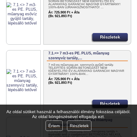
SORÁN BETONOZÁST NEM IGÉNYEL!!50 ÉV
ALAPANYAG GARANCIA! MAGYAR GYÁRTMÁNY!
100%-BAN ÚJRAHASZNOSÍTHATÓ! …
Ár:
725.900 Ft + Áfa
(Br. 921.893 Ft)
Részletek
7.1.<> 7 m3-es PE. PLUS, műanyag
szennyvíz tartály,…
7 m3-es műanyag pe. szennyvíz gyűjtő tartály.
TELEPÍTÉS SORÁN BETONOZÁST NEM
IGÉNYEL!!50 ÉV ALAPANYAG GARANCIA! MAGYAR
GYÁRTMÁNY! 100%-BAN…
Ár:
725.900 Ft + Áfa
(Br. 921.893 Ft)
Részletek
Az oldal sütiket használ a felhasználói élmény fokozása céljából.
Az oldal böngészésével elfogadja ezt.
7.2 ** UNITANK - 7,5 m3-es műanyag
szennyvíztartály,…
Értem
Részletek
7,5 m3-es PE. műanyag fekvő hengeres tartály +
lépésálló tető + csatlakozó!! BETONOZÁS NÉLKÜL