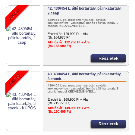
42. 430/454 L, álló bortartály, pálinkatartály,
2 csap
430/454 L-es, rozsdamentes acél, saválló,
inox merevített - vastagfalú bor és pálinka tartály, 2
csapos! KEDVEZMÉNYES…
Eredeti ár:
129.900 Ft + Áfa
(Br. 164.973 Ft)
Akciós ár:
122.756 Ft + Áfa
(Br. 155.900 Ft)
Részletek
43. 430/454 L, álló bortartály, pálinkatartály,
3 csonk…
430/454 L-es, rozsdamentes acél, saválló,
inox merevített - vastagfalú bor és pálinka tartály, 3
csonk, kúpos! KEDVEZMÉNYES…
Eredeti ár:
169.900 Ft + Áfa
(Br. 215.773 Ft)
Akciós ár:
149.996 Ft + Áfa
(Br. 190.495 Ft)
Részletek