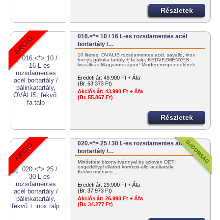
Részletek
016.<*> 10 / 16 L-es rozsdamentes acél
bortartály /…
10 literes, OVÁLIS rozsdamentes acél, saválló, inox
bor és pálinka tartály + fa talp; KEDVEZMÉNYES
kiszállítás Magyarországon! Minden megrendelőnek…
Eredeti ár:
49.900 Ft + Áfa
(Br. 63.373 Ft)
Akciós ár:
43.990 Ft + Áfa
(Br. 55.867 Ft)
Részletek
020.<*> 25 / 30 L-es rozsdamentes acél
bortartály /…
Minősítési bizonyítvánnyal és szlovén OÉTI
engedéllyel ellátott korrózió-álló acéltartály;
Kedvezményes…
Eredeti ár:
29.900 Ft + Áfa
(Br. 37.973 Ft)
Akciós ár:
26.990 Ft + Áfa
(Br. 34.277 Ft)