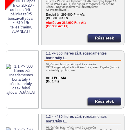
20 cm x 20 cm -es lapszűrő 11 db műanyag lappal! A
szűrő W.Nr.1.4301. minőségű rozsdamentes acélból
készül. Nagyteljesítményű szivattyúval!
Kedvezményes…
Eredeti ár:
299.900 Ft + Áfa
(Br. 380.873 Ft)
Akciós ár:
264.900 Ft + Áfa
(Br. 336.423 Ft)
Részletek
1.1 <> 300 literes zárt, rozsdamentes
bortartály /…
Minősítési bizonyítvánnyal és szlovén
OÉTI engedéllyel ellátott korrózió-, sav-, lúgálló ( inox )
acéltartály, pl.:bor, sör,…
Ár:
1 Ft + Áfa
(Br. 1 Ft)
Részletek
1.2 <> 430 literes zárt, rozsdamentes
bortartály /…
Minősítési bizonyítvánnyal és szlovén