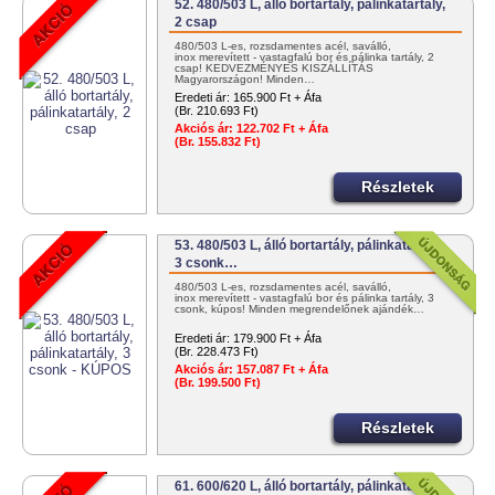
52. 480/503 L, álló bortartály, pálinkatartály,
2 csap
480/503 L-es, rozsdamentes acél, saválló,
inox merevített - vastagfalú bor és pálinka tartály, 2
csap! KEDVEZMÉNYES KISZÁLLÍTÁS
Magyarországon! Minden…
Eredeti ár:
165.900 Ft + Áfa
(Br. 210.693 Ft)
Akciós ár:
122.702 Ft + Áfa
(Br. 155.832 Ft)
Részletek
53. 480/503 L, álló bortartály, pálinkatartály,
3 csonk…
480/503 L-es, rozsdamentes acél, saválló,
inox merevített - vastagfalú bor és pálinka tartály, 3
csonk, kúpos! Minden megrendelőnek ajándék…
Eredeti ár:
179.900 Ft + Áfa
(Br. 228.473 Ft)
Akciós ár:
157.087 Ft + Áfa
(Br. 199.500 Ft)
Részletek
61. 600/620 L, álló bortartály, pálinkatartály,