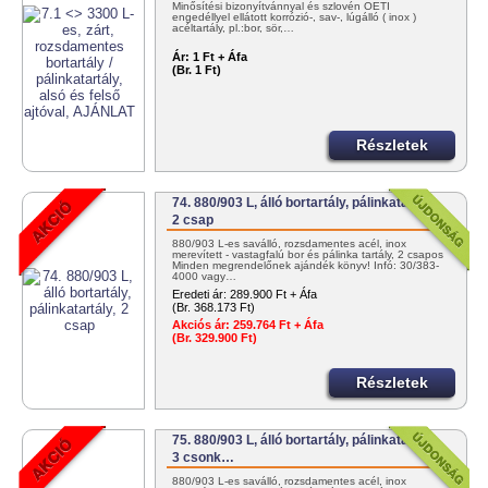
Minősítési bizonyítvánnyal és szlovén OÉTI
engedéllyel ellátott korrózió-, sav-, lúgálló ( inox )
acéltartály, pl.:bor, sör,…
Ár:
1 Ft + Áfa
(Br. 1 Ft)
Részletek
74. 880/903 L, álló bortartály, pálinkatartály,
2 csap
880/903 L-es saválló, rozsdamentes acél, inox
merevített - vastagfalú bor és pálinka tartály, 2 csapos
Minden megrendelőnek ajándék könyv! Infó: 30/383-
4000 vagy…
Eredeti ár:
289.900 Ft + Áfa
(Br. 368.173 Ft)
Akciós ár:
259.764 Ft + Áfa
(Br. 329.900 Ft)
Részletek
75. 880/903 L, álló bortartály, pálinkatartály,
3 csonk…
880/903 L-es saválló, rozsdamentes acél, inox