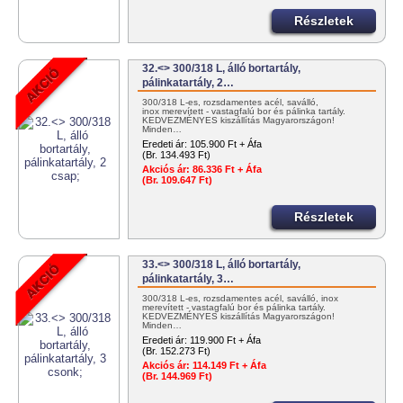
Részletek
32.<> 300/318 L, álló bortartály,
pálinkatartály, 2…
300/318 L-es, rozsdamentes acél, saválló,
inox merevített - vastagfalú bor és pálinka tartály.
KEDVEZMÉNYES kiszállítás Magyarországon!
Minden…
Eredeti ár:
105.900 Ft + Áfa
(Br. 134.493 Ft)
Akciós ár:
86.336 Ft + Áfa
(Br. 109.647 Ft)
Részletek
33.<> 300/318 L, álló bortartály,
pálinkatartály, 3…
300/318 L-es, rozsdamentes acél, saválló, inox
merevített - vastagfalú bor és pálinka tartály.
KEDVEZMÉNYES kiszállítás Magyarországon!
Minden…
Eredeti ár:
119.900 Ft + Áfa
(Br. 152.273 Ft)
Akciós ár:
114.149 Ft + Áfa
(Br. 144.969 Ft)