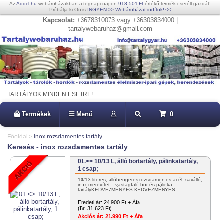
Az
Addel.hu
webáruházakban a tegnapi napon
918.501 Ft
értékű termék cserélt gazdát!
Próbálja ki Ön is
INGYEN
>>
Webáruházat indítok!
<<
Kapcsolat:
+3678310073 vagy +36303834000 |
tartalywebaruhaz@gmail.com
TARTÁLYOK MINDEN ESETRE!
Termékek
Menü
0
Főoldal
>
inox rozsdamentes tartály
Keresés - inox rozsdamentes tartály
01.<> 10/13 L, álló bortartály, pálinkatartály,
1 csap;
10/13 literes, állóhengeres rozsdamentes acél, saválló,
inox merevített - vastagfalú bor és pálinka
tartályKEDVEZMÉNYES KEDVEZMÉNYES…
Eredeti ár:
24.900 Ft + Áfa
(Br. 31.623 Ft)
Akciós ár:
21.990 Ft + Áfa