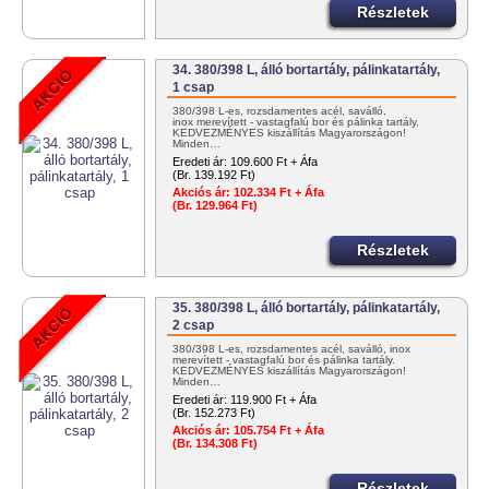
Részletek
34. 380/398 L, álló bortartály, pálinkatartály,
1 csap
380/398 L-es, rozsdamentes acél, saválló,
inox merevített - vastagfalú bor és pálinka tartály.
KEDVEZMÉNYES kiszállítás Magyarországon!
Minden…
Eredeti ár:
109.600 Ft + Áfa
(Br. 139.192 Ft)
Akciós ár:
102.334 Ft + Áfa
(Br. 129.964 Ft)
Részletek
35. 380/398 L, álló bortartály, pálinkatartály,
2 csap
380/398 L-es, rozsdamentes acél, saválló, inox
merevített - vastagfalú bor és pálinka tartály.
KEDVEZMÉNYES kiszállítás Magyarországon!
Minden…
Eredeti ár:
119.900 Ft + Áfa
(Br. 152.273 Ft)
Akciós ár:
105.754 Ft + Áfa
(Br. 134.308 Ft)
Részletek