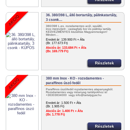
36. 380/398 L, álló bortartály, pálinkatartály,
3 csonk…
380/398 L-es, rozsdamentes acél, saválló,
inox merevített - vastagfalú bor és pálinka tartály.
KEDVEZMÉNYES kiszálítás Magyarországon!
Minden…
Eredeti ár:
139.900 Ft + Áfa
(Br. 177.673 Ft)
Akciós ár:
133.684 Ft + Áfa
(Br. 169.779 Ft)
Részletek
380 mm Inox - KO - rozsdamentes -
paraffinos úszó fedél
Paraffinos úszófedél rozsdamentes alapanyagból.
Rozsdamentes vagy műanyag tartályokhoz is!
+36303834000 vagy info@tartalygyar.hu
Eredeti ár:
1.500 Ft + Áfa
(Br. 1.905 Ft)
Akciós ár:
1.400 Ft + Áfa
(Br. 1.778 Ft)
Részletek