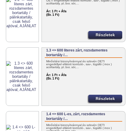
OÉTI engedéllyel ellátott korrózió-, sav-, lúgálló ( inox )
acéltartály, pl.:bor, sör,…
Ár:
1 Ft + Áfa
(Br. 1 Ft)
Részletek
1.3 <> 600 literes zárt, rozsdamentes
bortartály /…
Minősítési bizonyítvánnyal és szlovén OÉTI
engedéllyel ellátott korrózió-, sav-, lúgálló ( inox )
acéltartály, pl.:bor, sör,…
Ár:
1 Ft + Áfa
(Br. 1 Ft)
Részletek
1.4 <> 600 L-es, zárt, rozsdamentes
bortartály /…
Minősítési bizonyítvánnyal és szlovén OÉTI
engedéllyel ellátott korrózió-, sav-, lúgálló ( inox )
acéltartály, pl.:bor, sör,…