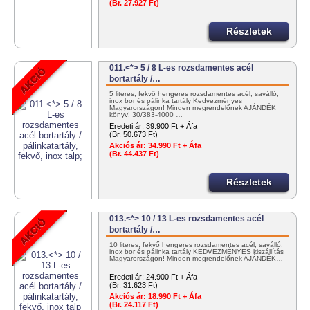
(Br. 27.927 Ft)
Részletek
011.<*> 5 / 8 L-es rozsdamentes acél
bortartály /…
5 literes, fekvő hengeres rozsdamentes acél, saválló,
inox bor és pálinka tartály Kedvezményes
Magyarországon! Minden megrendelőnek AJÁNDÉK
könyv! 30/383-4000 …
Eredeti ár:
39.900 Ft + Áfa
(Br. 50.673 Ft)
Akciós ár:
34.990 Ft + Áfa
(Br. 44.437 Ft)
Részletek
013.<*> 10 / 13 L-es rozsdamentes acél
bortartály /…
10 literes, fekvő hengeres rozsdamentes acél, saválló,
inox bor és pálinka tartály KEDVEZMÉNYES kiszállítás
Magyarországon! Minden megrendelőnek AJÁNDÉK…
Eredeti ár:
24.900 Ft + Áfa
(Br. 31.623 Ft)
Akciós ár:
18.990 Ft + Áfa
(Br. 24.117 Ft)