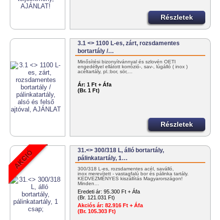
Részletek
3.1 <> 1100 L-es, zárt, rozsdamentes
bortartály /…
Minősítési bizonyítvánnyal és szlovén OÉTI
engedéllyel ellátott korrózió-, sav-, lúgálló ( inox )
acéltartály, pl.:bor, sör,…
Ár:
1 Ft + Áfa
(Br. 1 Ft)
Részletek
31.<> 300/318 L, álló bortartály,
pálinkatartály, 1…
300/318 L-es, rozsdamentes acél, saválló,
inox merevített - vastagfalú bor és pálinka tartály.
KEDVEZMÉNYES kiszállítás Magyarországon!
Minden…
Eredeti ár:
95.300 Ft + Áfa
(Br. 121.031 Ft)
Akciós ár:
82.916 Ft + Áfa
(Br. 105.303 Ft)