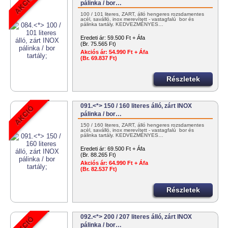
pálinka / bor…
100 / 101 literes, ZÁRT, álló hengeres rozsdamentes
acél, saválló, inox merevített - vastagfalú bor és
pálinka tartály. KEDVEZMÉNYES…
Eredeti ár:
59.500 Ft + Áfa
(Br. 75.565 Ft)
Akciós ár:
54.990 Ft + Áfa
(Br. 69.837 Ft)
Részletek
091.<*> 150 / 160 literes álló, zárt INOX
pálinka / bor…
150 / 160 literes, ZÁRT, álló hengeres rozsdamentes
acél, saválló, inox merevített - vastagfalú bor és
pálinka tartály. KEDVEZMÉNYES…
Eredeti ár:
69.500 Ft + Áfa
(Br. 88.265 Ft)
Akciós ár:
64.990 Ft + Áfa
(Br. 82.537 Ft)
Részletek
092.<*> 200 / 207 literes álló, zárt INOX
pálinka / bor…