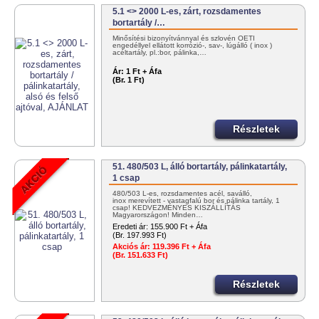
5.1 <> 2000 L-es, zárt, rozsdamentes
bortartály /…
Minősítési bizonyítvánnyal és szlovén OÉTI
engedéllyel ellátott korrózió-, sav-, lúgálló ( inox )
acéltartály, pl.:bor, pálinka,…
Ár:
1 Ft + Áfa
(Br. 1 Ft)
Részletek
51. 480/503 L, álló bortartály, pálinkatartály,
1 csap
480/503 L-es, rozsdamentes acél, saválló,
inox merevített - vastagfalú bor és pálinka tartály, 1
csap! KEDVEZMÉNYES KISZÁLLÍTÁS
Magyarországon! Minden…
Eredeti ár:
155.900 Ft + Áfa
(Br. 197.993 Ft)
Akciós ár:
119.396 Ft + Áfa
(Br. 151.633 Ft)
Részletek