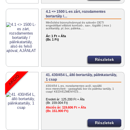
4.1 <> 1500 L-es zárt, rozsdamentes
bortartály /…
Minősítési bizonyítvánnyal és szlovén OÉTI
engedéllyel ellátott korrózió-, sav-, lúgálló ( inox )
acéltartály, pl.:bor, pálinka,…
Ár:
1 Ft + Áfa
(Br. 1 Ft)
Részletek
41. 430/454 L, álló bortartály, pálinkatartály,
1 csap
430/454 L-es, rozsdamentes acél, saválló
inox merevített - vastagfalú bor és pálinka tartály, 1
csap! KEDVEZMÉNYES…
Eredeti ár:
125.200 Ft + Áfa
(Br. 159.004 Ft)
Akciós ár:
119.606 Ft + Áfa
(Br. 151.900 Ft)
Részletek