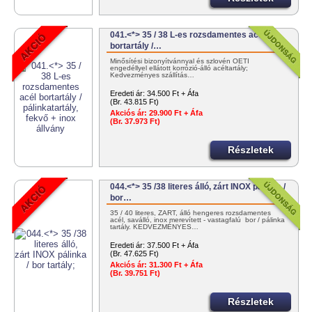
041.<*> 35 / 38 L-es rozsdamentes acél
bortartály /…
Minősítési bizonyítvánnyal és szlovén OÉTI
engedéllyel ellátott korrózió-álló acéltartály;
Kedvezményes szállítás…
Eredeti ár:
34.500 Ft + Áfa
(Br. 43.815 Ft)
Akciós ár:
29.900 Ft + Áfa
(Br. 37.973 Ft)
Részletek
044.<*> 35 /38 literes álló, zárt INOX pálinka /
bor…
35 / 40 literes, ZÁRT, álló hengeres rozsdamentes
acél, saválló, inox merevített - vastagfalú bor / pálinka
tartály. KEDVEZMÉNYES…
Eredeti ár:
37.500 Ft + Áfa
(Br. 47.625 Ft)
Akciós ár:
31.300 Ft + Áfa
(Br. 39.751 Ft)
Részletek