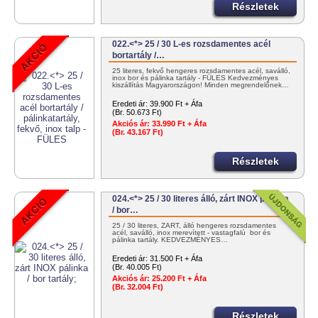
Részletek
022.<*> 25 / 30 L-es rozsdamentes acél
bortartály /…
25 literes, fekvő hengeres rozsdamentes acél, saválló,
inox bor és pálinka tartály - FÜLES Kedvezményes
kiszállítás Magyarországon! Minden megrendelőnek…
Eredeti ár:
39.900 Ft + Áfa
(Br. 50.673 Ft)
Akciós ár:
33.990 Ft + Áfa
(Br. 43.167 Ft)
Részletek
024.<*> 25 / 30 literes álló, zárt INOX pálinka
/ bor…
25 / 30 literes, ZÁRT, álló hengeres rozsdamentes
acél, saválló, inox merevített - vastagfalú bor és
pálinka tartály. KEDVEZMÉNYES…
Eredeti ár:
31.500 Ft + Áfa
(Br. 40.005 Ft)
Akciós ár:
25.200 Ft + Áfa
(Br. 32.004 Ft)
Részletek