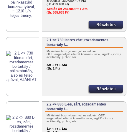
Eredeti ár:
330.000 Ft + Áfa
(Br. 419.100 Ft)
Akciós ár:
287.900 Ft + Áfa
(Br. 365.633 Ft)
Részletek
2.1 <> 730 literes zárt, rozsdamentes
bortartály /…
Minősítési bizonyítvánnyal és szlovén
OÉTI engedéllyel ellátott korrózió-, sav-, lúgálló ( inox )
acéltartály, pl.:bor, sör,…
Ár:
1 Ft + Áfa
(Br. 1 Ft)
Részletek
2.2 <> 880 L-es, zárt, rozsdamentes
bortartály /…
Minősítési bizonyítvánnyal és szlovén OÉTI
engedéllyel ellátott korrózió-, sav-, lúgálló ( inox )
acéltartály, pl.:bor, sör,…
Ár:
1 Ft + Áfa