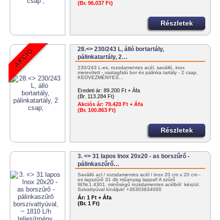
(Br. 96.037 Ft)
Részletek
28.<> 230/243 L, álló bortartály,
pálinkatartály, 2…
230/243 L-es, rozsdamentes acél, saválló, inox
merevített - vastagfalú bor és pálinka tartály - 2 csap.
KEDVEZMÉNYES…
Eredeti ár:
89.200 Ft + Áfa
(Br. 113.284 Ft)
Akciós ár:
79.420 Ft + Áfa
(Br. 100.863 Ft)
Részletek
3. <> 31 lapos Inox 20x20 - as borszűrő -
pálinkaszűrő…
Saválló acl / rozsdamentes acél / inox 20 cm x 20 cm -
es lapszűrő 31 db műanyag lappal! A szűrő
W.Nr.1.4301. minőségű rozsdamentes acélból készül.
Szivattyúval kínáljuk! +36303834000
info@tartalygyar.hu
Ár:
1 Ft + Áfa
(Br. 1 Ft)