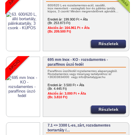
600/620 L-es rozsdamentes-acél, saválló,
inox merevített - vastagfalú bor és pálinka tartály,
kúpos, 3 csonk! Minden megrendelőnek ajándék…
Eredeti ár:
199.900 Ft + Áfa
(Br. 253.873 Ft)
Akciós ár:
164.961 Ft + Áfa
(Br. 209.500 Ft)
Részletek
695 mm Inox - KO - rozsdamentes -
paraffinos úszó fedél
Paraffinos úszófedél rozsdamentes alapanyagból.
Rozsdamentes vagy műanyag tartályokhoz is!
+36303834000 vagy info@tartalygyar.hu
Eredeti ár:
3.500 Ft + Áfa
(Br. 4.445 Ft)
Akciós ár:
3.000 Ft + Áfa
(Br. 3.810 Ft)
Részletek
7.1 <> 3300 L-es, zárt, rozsdamentes
bortartály /…