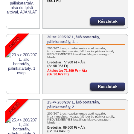
(Br. 1 Ft)
Részletek
20.<> 200/207 L, álló bortartály,
pálinkatartály, 1…
200/207 L-es, rozsdamentes acél, saválló,
inox merevített - vastagfalú bor és pálinka tartály.
KEDVEZMÉNYES kiszállítás Magyarországon!
Minden…
Eredeti ár:
77.900 Ft + Áfa
(Br. 98.933 Ft)
Akciós ár:
71.399 Ft + Áfa
(Br. 90.677 Ft)
Részletek
25.<> 200/207 L, álló bortartály,
pálinkatartály, 2…
200/207 L-es, rozsdamentes acél, saválló,
inox merevített - vastagfalú bor és pálinka tartály.
KEDVEZMÉNYES kiszállítás Magyarországon!
Minden…
Eredeti ár:
89.800 Ft + Áfa
(Br. 114.046 Ft)