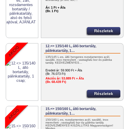
Ár:
1 Ft + Áfa
(Br. 1 Ft)
Részletek
12.<> 135/140 L, álló bortartály,
pálinkatartály, 1…
135/145 L-es, álló hengeres rozsdamentes acél,
saválló, inox merevített - vastagfalú bor és pálinka
tartály. KEDVEZMÉNYES…
Eredeti ár:
59.900 Ft + Áfa
(Br. 76.073 Ft)
Akciós ár:
53.889 Ft + Áfa
(Br. 68.439 Ft)
Részletek
15.<> 150/160 L, álló bortartály,
pálinkatartály, 1…
150/160 L-es, rozsdamentes acél, saválló, inox
merevített - vastagfalú bor és pálinka tartály.
KEDVEZMÉNYES KISZÁLLÍTÁS Magyarországon!
Minden…