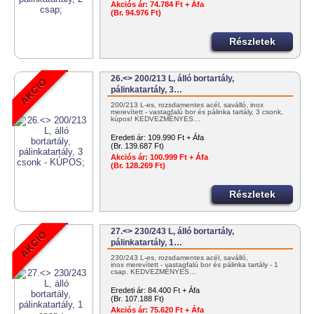
Akciós ár:
74.784 Ft + Áfa
(Br. 94.976 Ft)
Részletek
26.<> 200/213 L, álló bortartály,
pálinkatartály, 3…
200/213 L-es, rozsdamentes acél, saválló, inox
merevített - vastagfalú bor és pálinka tartály, 3 csonk,
kúpos! KEDVEZMÉNYES…
Eredeti ár:
109.990 Ft + Áfa
(Br. 139.687 Ft)
Akciós ár:
100.999 Ft + Áfa
(Br. 128.269 Ft)
Részletek
27.<> 230/243 L, álló bortartály,
pálinkatartály, 1…
230/243 L-es, rozsdamentes acél, saválló,
inox merevített - vastagfalú bor és pálinka tartály - 1
csap. KEDVEZMÉNYES…
Eredeti ár:
84.400 Ft + Áfa
(Br. 107.188 Ft)
Akciós ár:
75.620 Ft + Áfa