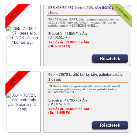
055.<*> 50 / 57 literes álló, zárt INOX pálinka
/ bor…
50 / 57 literes, ZÁRT, álló hengeres rozsdamentes
acél, saválló, inox merevített - vastagfalú bor és
pálinka tartály. KEDVEZMÉNYES…
Eredeti ár:
44.500 Ft + Áfa
(Br. 56.515 Ft)
Akciós ár:
39.900 Ft + Áfa
(Br. 50.673 Ft)
Részletek
06.<> 70/72 L, álló bortartály, pálinkatartály,
1 csap;
70 literes, álló hengeres rozsdamentes acél, saválló,
inox merevített - vastagfalú bor és pálinka tartály.
KEDVEZMÉNYES…
Eredeti ár:
47.700 Ft + Áfa
(Br. 60.579 Ft)
Akciós ár:
39.059 Ft + Áfa
(Br. 49.605 Ft)
Részletek