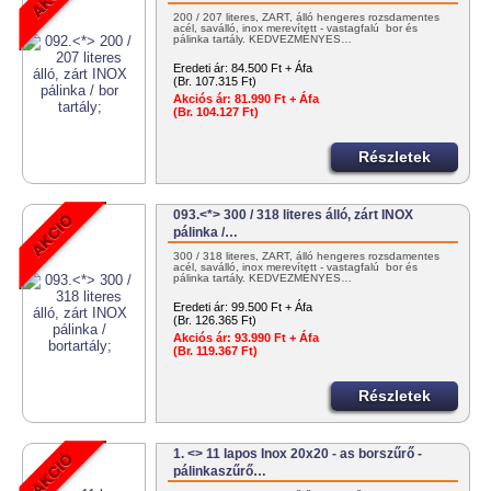
200 / 207 literes, ZÁRT, álló hengeres rozsdamentes
acél, saválló, inox merevített - vastagfalú bor és
pálinka tartály. KEDVEZMÉNYES…
Eredeti ár:
84.500 Ft + Áfa
(Br. 107.315 Ft)
Akciós ár:
81.990 Ft + Áfa
(Br. 104.127 Ft)
Részletek
093.<*> 300 / 318 literes álló, zárt INOX
pálinka /…
300 / 318 literes, ZÁRT, álló hengeres rozsdamentes
acél, saválló, inox merevített - vastagfalú bor és
pálinka tartály. KEDVEZMÉNYES…
Eredeti ár:
99.500 Ft + Áfa
(Br. 126.365 Ft)
Akciós ár:
93.990 Ft + Áfa
(Br. 119.367 Ft)
Részletek
1. <> 11 lapos Inox 20x20 - as borszűrő -
pálinkaszűrő…