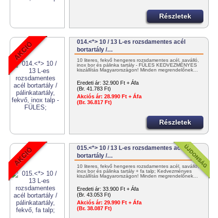
Részletek
014.<*> 10 / 13 L-es rozsdamentes acél
bortartály /…
10 literes, fekvő hengeres rozsdamentes acél, saválló,
inox bor és pálinka tartály - FÜLES KEDVEZMÉNYES
kiszállítás Magyarországon! Minden megrendelőnek…
Eredeti ár:
32.900 Ft + Áfa
(Br. 41.783 Ft)
Akciós ár:
28.990 Ft + Áfa
(Br. 36.817 Ft)
Részletek
015.<*> 10 / 13 L-es rozsdamentes acél
bortartály /…
10 literes, fekvő hengeres rozsdamentes acél, saválló,
inox bor és pálinka tartály + fa talp; Kedvezményes
kiszállítás Magyarországon! Minden megrendelőnek…
Eredeti ár:
33.900 Ft + Áfa
(Br. 43.053 Ft)
Akciós ár:
29.990 Ft + Áfa
(Br. 38.087 Ft)