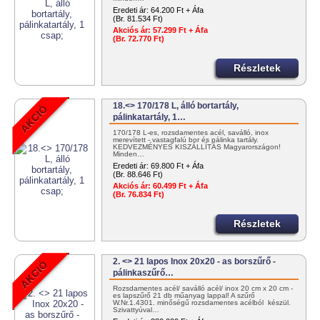
Eredeti ár:
64.200 Ft + Áfa
(Br. 81.534 Ft)
Akciós ár:
57.299 Ft + Áfa
(Br. 72.770 Ft)
Részletek
18.<> 170/178 L, álló bortartály,
pálinkatartály, 1…
170/178 L-es, rozsdamentes acél, saválló, inox
merevített - vastagfalú bor és pálinka tartály.
KEDVEZMÉNYES KISZÁLLÍTÁS Magyarországon!
Minden…
Eredeti ár:
69.800 Ft + Áfa
(Br. 88.646 Ft)
Akciós ár:
60.499 Ft + Áfa
(Br. 76.834 Ft)
Részletek
2. <> 21 lapos Inox 20x20 - as borszűrő -
pálinkaszűrő…
Rozsdamentes acél/ saválló acél/ inox 20 cm x 20 cm -
es lapszűrő 21 db műanyag lappal! A szűrő
W.Nr.1.4301. minőségű rozsdamentes acélból készül.
Szivattyúval…