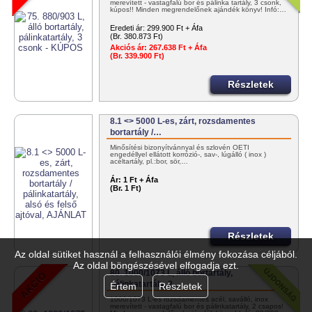
merevített - vastagfalú bor és pálinka tartály, 3 csonk,
kúpos!! Minden megrendelőnek ajándék könyv! Infó:…
Eredeti ár:
299.900 Ft + Áfa
(Br. 380.873 Ft)
Akciós ár:
267.638 Ft + Áfa
(Br. 339.900 Ft)
Részletek
8.1 <> 5000 L-es, zárt, rozsdamentes
bortartály /…
Minősítési bizonyítvánnyal és szlovén OÉTI
engedéllyel ellátott korrózió-, sav-, lúgálló ( inox )
acéltartály, pl.:bor, sör,…
Ár:
1 Ft + Áfa
(Br. 1 Ft)
Részletek
Az oldal sütiket használ a felhasználói élmény fokozása céljából.
Az oldal böngészésével elfogadja ezt.
80. 1000/1073 L, álló bortartály,
pálinkatartály, 2…
Értem
Részletek
1000/1073 L-es rozsdamentes acél, saválló, inox
merevített - vastagfalú bor és pálinkatartály, 2 csapos!