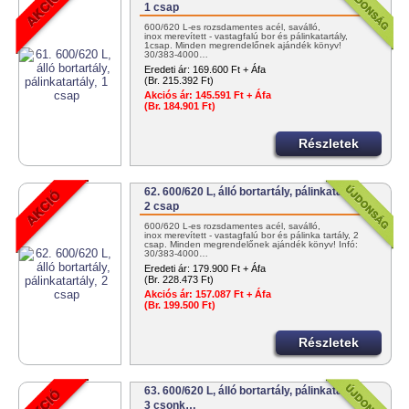
1 csap
600/620 L-es rozsdamentes acél, saválló,
inox merevített - vastagfalú bor és pálinkatartály,
1csap. Minden megrendelőnek ajándék könyv!
30/383-4000…
Eredeti ár:
169.600 Ft + Áfa
(Br. 215.392 Ft)
Akciós ár:
145.591 Ft + Áfa
(Br. 184.901 Ft)
Részletek
62. 600/620 L, álló bortartály, pálinkatartály,
2 csap
600/620 L-es rozsdamentes acél, saválló,
inox merevített - vastagfalú bor és pálinka tartály, 2
csap. Minden megrendelőnek ajándék könyv! Infó:
30/383-4000…
Eredeti ár:
179.900 Ft + Áfa
(Br. 228.473 Ft)
Akciós ár:
157.087 Ft + Áfa
(Br. 199.500 Ft)
Részletek
63. 600/620 L, álló bortartály, pálinkatartály,
3 csonk…