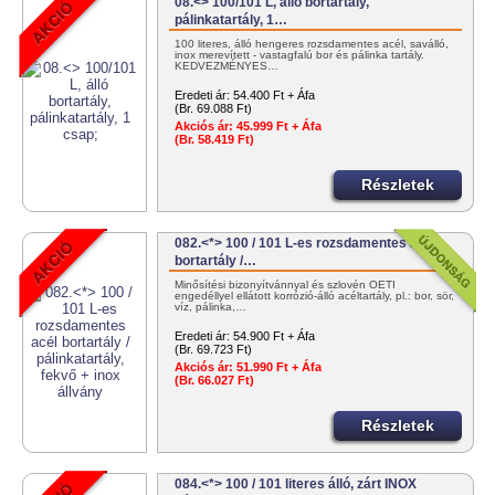
08.<> 100/101 L, álló bortartály,
pálinkatartály, 1…
100 literes, álló hengeres rozsdamentes acél, saválló,
inox merevített - vastagfalú bor és pálinka tartály.
KEDVEZMÉNYES…
Eredeti ár:
54.400 Ft + Áfa
(Br. 69.088 Ft)
Akciós ár:
45.999 Ft + Áfa
(Br. 58.419 Ft)
Részletek
082.<*> 100 / 101 L-es rozsdamentes acél
bortartály /…
Minősítési bizonyítvánnyal és szlovén OÉTI
engedéllyel ellátott korrózió-álló acéltartály, pl.: bor, sör,
víz, pálinka,…
Eredeti ár:
54.900 Ft + Áfa
(Br. 69.723 Ft)
Akciós ár:
51.990 Ft + Áfa
(Br. 66.027 Ft)
Részletek
084.<*> 100 / 101 literes álló, zárt INOX