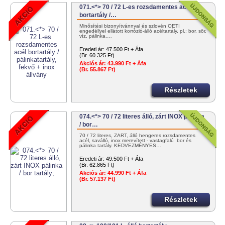
071.<*> 70 / 72 L-es rozsdamentes acél
bortartály /…
Minősítési bizonyítvánnyal és szlovén OÉTI
engedéllyel ellátott korrózió-álló acéltartály, pl.: bor, sör,
víz, pálinka,…
Eredeti ár:
47.500 Ft + Áfa
(Br. 60.325 Ft)
Akciós ár:
43.990 Ft + Áfa
(Br. 55.867 Ft)
Részletek
074.<*> 70 / 72 literes álló, zárt INOX pálinka
/ bor…
70 / 72 literes, ZÁRT, álló hengeres rozsdamentes
acél, saválló, inox merevített - vastagfalú bor és
pálinka tartály. KEDVEZMÉNYES…
Eredeti ár:
49.500 Ft + Áfa
(Br. 62.865 Ft)
Akciós ár:
44.990 Ft + Áfa
(Br. 57.137 Ft)
Részletek