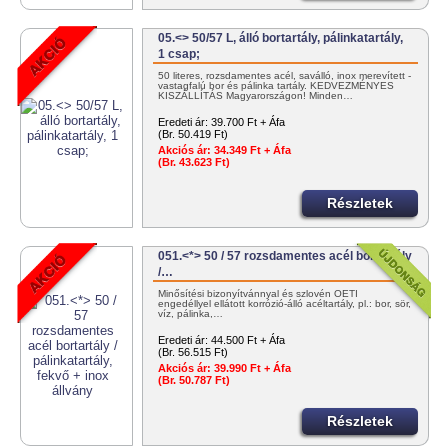
05.<> 50/57 L, álló bortartály, pálinkatartály,
1 csap;
50 literes, rozsdamentes acél, saválló, inox merevített -
vastagfalú bor és pálinka tartály. KEDVEZMÉNYES
KISZÁLLÍTÁS Magyarországon! Minden…
Eredeti ár:
39.700 Ft + Áfa
(Br. 50.419 Ft)
Akciós ár:
34.349 Ft + Áfa
(Br. 43.623 Ft)
Részletek
051.<*> 50 / 57 rozsdamentes acél bortartály
/…
Minősítési bizonyítvánnyal és szlovén OÉTI
engedéllyel ellátott korrózió-álló acéltartály, pl.: bor, sör,
víz, pálinka,…
Eredeti ár:
44.500 Ft + Áfa
(Br. 56.515 Ft)
Akciós ár:
39.990 Ft + Áfa
(Br. 50.787 Ft)
Részletek