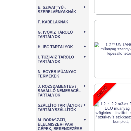
E. SZIVATTYÚ-,
►
SZERELVÉNYAKNÁK
F. KÁBELAKNÁK
G. IVÓVÍZ TÁROLÓ
►
TARTÁLYOK
H. IBC TARTÁLYOK
►
I. TŰZI-VÍZ TÁROLÓ
►
TARTÁLYOK
N. EGYÉB MŰANYAG
TERMÉKEK
J. ROZSDAMENTES /
►
SAVÁLLÓ NEMESACÉL
TARTÁLYOK
SZÁLLÍTÓ TARTÁLYOK /
►
TARTÁLYSZÁLLÍTÓK
M. BORÁSZATI,
►
ÉLELMISZER-IPARI
GÉPEK, BERENDEZÉSE