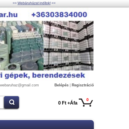
>>
Webáruházat indítok!
<<
lywebaruhaz@gmail.com
Belépés
|
Regisztráció
0
0 Ft +Áfa