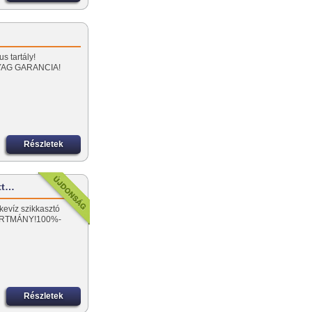
…
s tartály!
YAG GARANCIA!
Részletek
ott…
kevíz szikkasztó
ÁRTMÁNY!100%-
Részletek