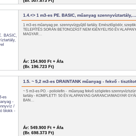
(Br. 507.873 Ft)
1.4.<> 1 m3-es PE. BASIC, műanyag szennyvíztartály,
1 m3-es műanyag pe. szennyvízgyűjtő tartály. Emésztőgödör, szeptiku
TELEPÍTÉS SORÁN BETONOZÁST NEM IGÉNYEL!!50 ÉV ALAPAN
MAGYAR…
Ár:
154.900 Ft + Áfa
(Br. 196.723 Ft)
1.5. ~ 5,2 m3-es DRAINTANK műanyag - fekvő - tisztít
~ 5 m3-es PO. - poliolefin - műanyag fekvő szögletes szennyvíz/szür
tartály - KOMPLETT! 50 ÉV ALAPANYAG GARANCIA!MAGYAR GY
BAN…
Ár:
549.900 Ft + Áfa
(Br. 698.373 Ft)