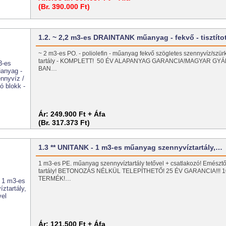
(Br. 390.000 Ft)
1.2. ~ 2,2 m3-es DRAINTANK műanyag - fekvő - tisztít
~ 2 m3-es PO. - poliolefin - műanyag fekvő szögletes szennyvíz/szür
tartály - KOMPLETT! 50 ÉV ALAPANYAG GARANCIA!MAGYAR GY
BAN…
Ár:
249.900 Ft + Áfa
(Br. 317.373 Ft)
1.3 ** UNITANK - 1 m3-es műanyag szennyvíztartály,…
1 m3-es PE. műanyag szennyvíztartály tetővel + csatlakozó! Emésztő
tartály! BETONOZÁS NÉLKÜL TELEPÍTHETŐ! 25 ÉV GARANCIA!!!
TERMÉK!…
Ár:
121.500 Ft + Áfa