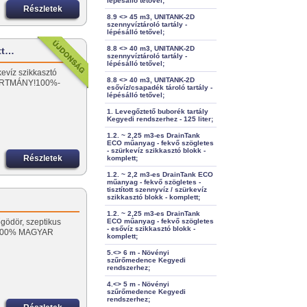
lépésálló tetővel;
Részletek
8.9 <> 45 m3, UNITANK-2D
szennyvíztároló tartály -
lépésálló tetővel;
8.8 <> 40 m3, UNITANK-2D
ott…
szennyvíztároló tartály -
lépésálló tetővel;
kevíz szikkasztó
8.8 <> 40 m3, UNITANK-2D
ÁRTMÁNY!100%-
esővíz/csapadék tároló tartály -
lépésálló tetővel;
1. Levegőztető buborék tartály
Kegyedi rendszerhez - 125 liter;
1.2. ~ 2,25 m3-es DrainTank
ECO műanyag - fekvő szögletes
- szürkevíz szikkasztó blokk -
Részletek
komplett;
1.2. ~ 2,2 m3-es DrainTank ECO
műanyag - fekvő szögletes -
tisztított szennyvíz / szürkevíz
szikkasztó blokk - komplett;
1.2. ~ 2,25 m3-es DrainTank
gödör, szeptikus
ECO műanyag - fekvő szögletes
- esővíz szikkasztó blokk -
 100% MAGYAR
komplett;
5.<> 6 m - Növényi
szűrőmedence Kegyedi
rendszerhez;
4.<> 5 m - Növényi
szűrőmedence Kegyedi
rendszerhez;