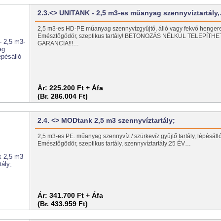
2.3.<> UNITANK - 2,5 m3-es műanyag szennyvíztartály
2,5 m3-es HD-PE műanyag szennyvízgyűjtő, álló vagy fekvő hengeres
Emésztőgödör, szeptikus tartály! BETONOZÁS NÉLKÜL TELEPÍTHE
GARANCIA!!!…
Ár:
225.200 Ft + Áfa
(Br. 286.004 Ft)
2.4. <> MODtank 2,5 m3 szennyvíztartály;
2,5 m3-es PE. műanyag szennyvíz / szürkevíz gyűjtő tartály, lépésálló
Emésztőgödör, szeptikus tartály, szennyvíztartály;25 ÉV…
Ár:
341.700 Ft + Áfa
(Br. 433.959 Ft)