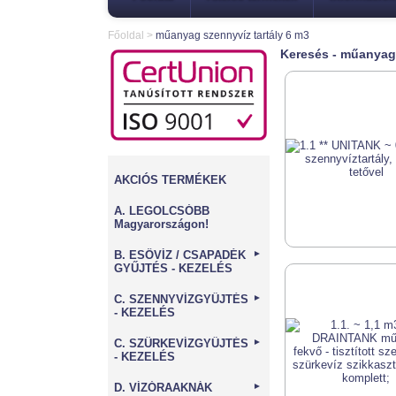
Főoldal
>
műanyag szennyvíz tartály 6 m3
Keresés - műanyag 
AKCIÓS TERMÉKEK
A. LEGOLCSÓBB
Magyarországon!
B. ESŐVÍZ / CSAPADÉK
►
GYŰJTÉS - KEZELÉS
C. SZENNYVÍZGYŰJTÉS
►
- KEZELÉS
C. SZÜRKEVÍZGYŰJTÉS
►
- KEZELÉS
D. VÍZÓRAAKNÁK
►