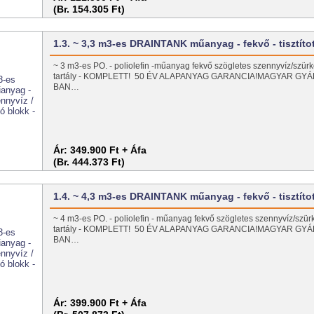
(Br. 154.305 Ft)
1.3. ~ 3,3 m3-es DRAINTANK műanyag - fekvő - tisztít
~ 3 m3-es PO. - poliolefin -műanyag fekvő szögletes szennyvíz/szürk
tartály - KOMPLETT! 50 ÉV ALAPANYAG GARANCIA!MAGYAR GY
BAN…
Ár:
349.900 Ft + Áfa
(Br. 444.373 Ft)
1.4. ~ 4,3 m3-es DRAINTANK műanyag - fekvő - tisztít
~ 4 m3-es PO. - poliolefin - műanyag fekvő szögletes szennyvíz/szür
tartály - KOMPLETT! 50 ÉV ALAPANYAG GARANCIA!MAGYAR GY
BAN…
Ár:
399.900 Ft + Áfa