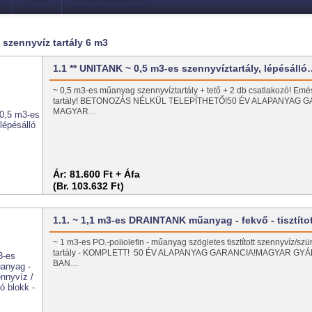
szennyvíz tartály 6 m3
1.1 ** UNITANK ~ 0,5 m3-es szennyvíztartály, lépésáll
~ 0,5 m3-es műanyag szennyvíztartály + tető + 2 db csatlakozó! Emé
tartály! BETONOZÁS NÉLKÜL TELEPÍTHETŐ!50 ÉV ALAPANYAG G
MAGYAR…
Ár:
81.600 Ft + Áfa
(Br. 103.632 Ft)
1.1. ~ 1,1 m3-es DRAINTANK műanyag - fekvő - tisztít
~ 1 m3-es PO.-poliolefin - műanyag szögletes tisztított szennyvíz/szü
tartály - KOMPLETT! 50 ÉV ALAPANYAG GARANCIA!MAGYAR GY
BAN…