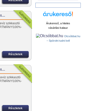
Részletek
ott…
evíz szikkasztó
Árukereső, a hiteles
ÁRTMÁNY!100%-
vásárlási kalauz
Olcsóbbat.hu
– Spórolni tudni kell
Részletek
ott…
kevíz szikkasztó
ÁRTMÁNY!100%-
Részletek