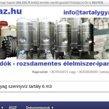
gnapi napon
266.255 Ft
értékű termék cserélt gazdát! Próbálja ki Ön is
INGYEN
Kapcsolat:
+3678310073 vagy +36303834000 | tarta
▾
ÁSZF
Dokumentumok
▾