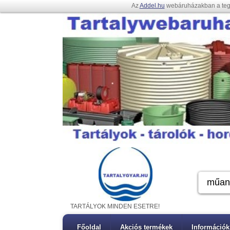
Az
Addel.hu
webáruházakban a te
TARTÁLYOK MINDEN ESETRE!
Főoldal
Akciós termékek
Információk