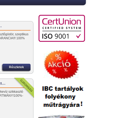
ó…
sztőgödör, szeptikus
ARANCIA!!! 100%
Részletek
ott…
rkevíz szikkasztó
ÁRTMÁNY!100%-