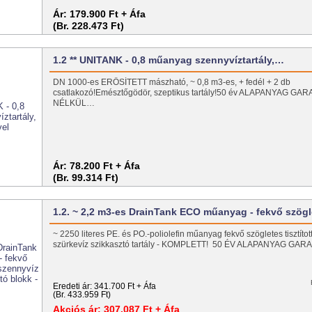
Ár:
179.900 Ft + Áfa
(Br. 228.473 Ft)
1.2 ** UNITANK - 0,8 műanyag szennyvíztartály,…
DN 1000-es ERŐSÍTETT mászható, ~ 0,8 m3-es, + fedél + 2 db
csatlakozó!Emésztőgödör, szeptikus tartály!50 év ALAPANYAG 
NÉLKÜL…
Ár:
78.200 Ft + Áfa
(Br. 99.314 Ft)
1.2. ~ 2,2 m3-es DrainTank ECO műanyag - fekvő szög
~ 2250 literes PE. és PO.-poliolefin műanyag fekvő szögletes tisztítot
szürkevíz szikkasztó tartály - KOMPLETT! 50 ÉV ALAPANYAG G
Eredeti ár:
341.700 Ft + Áfa
(Br. 433.959 Ft)
Akciós ár:
307.087 Ft + Áfa