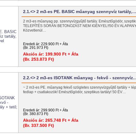
2.1.<> 2 m3-es PE. BASIC műanyag szennyvíz tartály,
2 m3-es műanyag pp. szennyvízgyűjtő tartály. Emésztőgödör, szeptiku
TELEPÍTÉS SORÁN BETONOZÁST NEM IGÉNYEL!!50 ÉV ALAPAN
Közvetlenül…
Eredeti ár:
229.900 Ft + Áfa
(Br. 291.973 Ft)
Akciós ár:
199.900 Ft + Áfa
(Br. 253.873 Ft)
2.2.<> 2 m3-es ISOTANK műanyag - fekvő - szennyvíz
~ 2 m3-es PE. műanyag fekvő szögletes szennyvízgyűjtő tartály + lépé
fedlap + csatlakozók! Emésztőgödör, szeptikus tartály! 50 ÉV…
Eredeti ár:
299.900 Ft + Áfa
(Br. 380.873 Ft)
Akciós ár:
265.748 Ft + Áfa
(Br. 337.500 Ft)