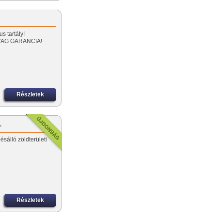
…
s tartály!
YAG GARANCIA!
Részletek
…
sálló zöldterületi
Részletek