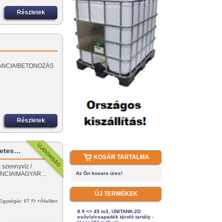
Részletek
GARANCIA!BETONOZÁS
Részletek
letes…
KOSÁR TARTALMA
t szennyvíz /
ARANCIA!MAGYAR…
Az Ön kosara üres!
ÚJ TERMÉKEK
Egységár: 67 Ft +Áfa/liter
8.9 <> 45 m3, UNITANK-2D
esővíz/csapadék tároló tartály -