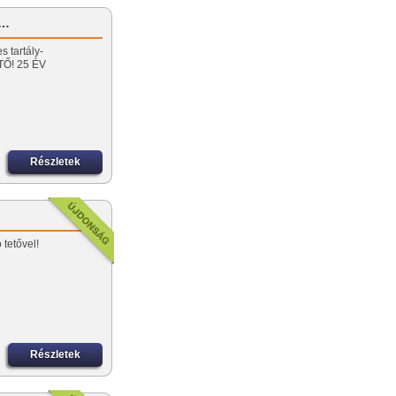
,…
 tartály-
TŐ! 25 ÉV
Részletek
 tetővel!
Részletek