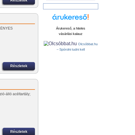
Részletek
EZMÉNYES
Árukereső, a hiteles
vásárlási kalauz
Olcsóbbat.hu
– Spórolni tudni kell
Részletek
ió-álló acéltartály;
Részletek