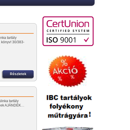
nka tartály
könyv! 30/383-
Részletek
linka tartály
őnek AJÁNDÉK…