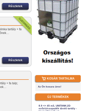
Részletek
inka tartály + fa
előnek…
Részletek
KOSÁR TARTALMA
ály + fa talp;
őnek…
Az Ön kosara üres!
ÚJ TERMÉKEK
8.9 <> 45 m3, UNITANK-2D
esővíz/csapadék tároló tartály -