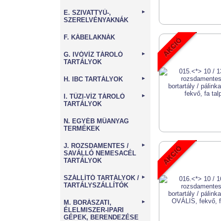
E. SZIVATTYÚ-,
►
SZERELVÉNYAKNÁK
F. KÁBELAKNÁK
G. IVÓVÍZ TÁROLÓ
►
TARTÁLYOK
H. IBC TARTÁLYOK
►
I. TŰZI-VÍZ TÁROLÓ
►
TARTÁLYOK
N. EGYÉB MŰANYAG
TERMÉKEK
J. ROZSDAMENTES /
►
SAVÁLLÓ NEMESACÉL
TARTÁLYOK
SZÁLLÍTÓ TARTÁLYOK /
►
TARTÁLYSZÁLLÍTÓK
M. BORÁSZATI,
►
ÉLELMISZER-IPARI
GÉPEK, BERENDEZÉSE