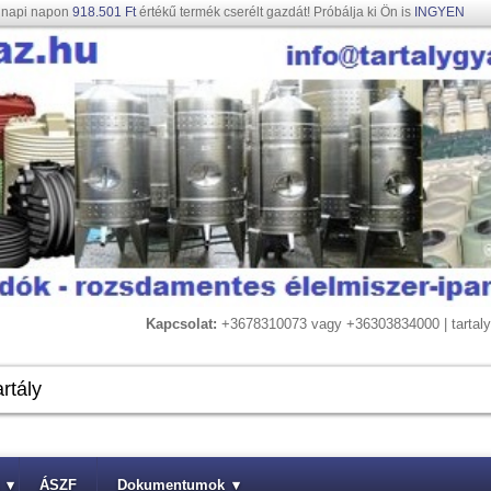
gnapi napon
918.501 Ft
értékű termék cserélt gazdát! Próbálja ki Ön is
INGYEN
Kapcsolat:
+3678310073 vagy +36303834000 | tarta
▾
ÁSZF
Dokumentumok
▾