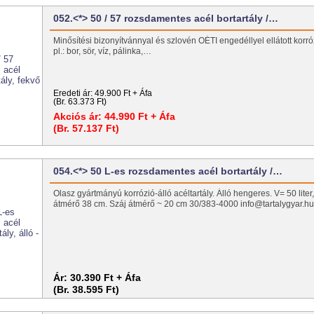
052.<*> 50 / 57 rozsdamentes acél bortartály /…
Minősítési bizonyítvánnyal és szlovén OÉTI engedéllyel ellátott korróz
pl.: bor, sör, víz, pálinka,…
Eredeti ár:
49.900 Ft + Áfa
(Br. 63.373 Ft)
Akciós ár:
44.990 Ft + Áfa
(Br. 57.137 Ft)
054.<*> 50 L-es rozsdamentes acél bortartály /…
Olasz gyártmányú korrózió-álló acéltartály. Álló hengeres. V= 50 lite
átmérő 38 cm. Száj átmérő ~ 20 cm 30/383-4000 info@tartalygyar.h
Ár:
30.390 Ft + Áfa
(Br. 38.595 Ft)