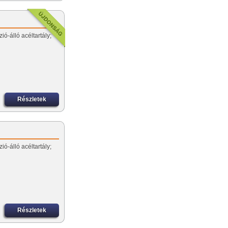
ió-álló acéltartály;
Részletek
ió-álló acéltartály;
Részletek