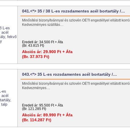
041.<*> 35 / 38 L-es rozsdamentes acél bortartály /…
Minősítési bizonyítvánnyal és szlovén OÉTI engedéllyel ellátott korróz
Kedvezményes szállítás…
Eredeti ár:
34.500 Ft + Áfa
(Br. 43.815 Ft)
Akciós ár:
29.900 Ft + Áfa
(Br. 37.973 Ft)
043.<*> 35 L-es rozsdamentes acél bortartály /…
Minősítési bizonyítvánnyal és szlovén OÉTI engedéllyel ellátott korróz
Kedvezményes…
Eredeti ár:
95.500 Ft + Áfa
(Br. 121.285 Ft)
Akciós ár:
89.990 Ft + Áfa
(Br. 114.287 Ft)