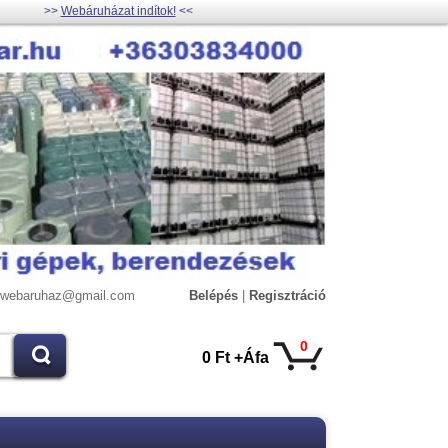
>>
Webáruházat indítok!
<<
lywebaruhaz@gmail.com
Belépés
|
Regisztráció
0
0 Ft +Áfa