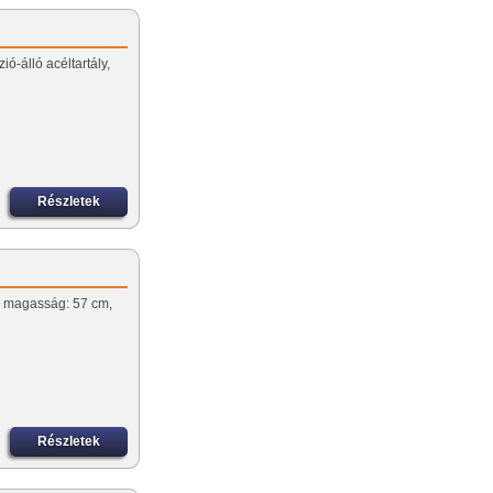
ió-álló acéltartály,
Részletek
r, magasság: 57 cm,
u
Részletek