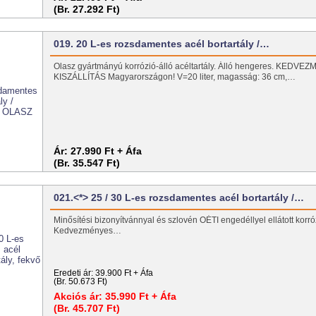
(Br. 27.292 Ft)
019. 20 L-es rozsdamentes acél bortartály /…
Olasz gyártmányú korrózió-álló acéltartály. Álló hengeres. KEDV
KISZÁLLÍTÁS Magyarországon! V=20 liter, magasság: 36 cm,…
Ár:
27.990 Ft + Áfa
(Br. 35.547 Ft)
021.<*> 25 / 30 L-es rozsdamentes acél bortartály /…
Minősítési bizonyítvánnyal és szlovén OÉTI engedéllyel ellátott korróz
Kedvezményes…
Eredeti ár:
39.900 Ft + Áfa
(Br. 50.673 Ft)
Akciós ár:
35.990 Ft + Áfa
(Br. 45.707 Ft)