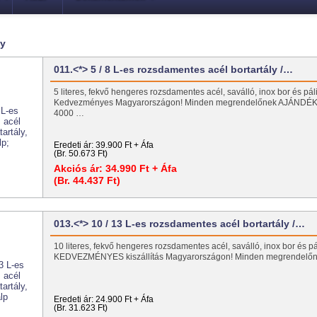
ly
011.<*> 5 / 8 L-es rozsdamentes acél bortartály /…
5 literes, fekvő hengeres rozsdamentes acél, saválló, inox bor és páli
Kedvezményes Magyarországon! Minden megrendelőnek AJÁNDÉK 
4000 …
Eredeti ár:
39.900 Ft + Áfa
(Br. 50.673 Ft)
Akciós ár:
34.990 Ft + Áfa
(Br. 44.437 Ft)
013.<*> 10 / 13 L-es rozsdamentes acél bortartály /…
10 literes, fekvő hengeres rozsdamentes acél, saválló, inox bor és pá
KEDVEZMÉNYES kiszállítás Magyarországon! Minden megrendel
Eredeti ár:
24.900 Ft + Áfa
(Br. 31.623 Ft)