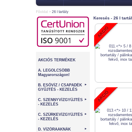
Főoldal
>
26 l tartály
Keresés - 26 l tartá
AKCIÓS TERMÉKEK
A. LEGOLCSÓBB
Magyarországon!
B. ESŐVÍZ / CSAPADÉK
►
GYŰJTÉS - KEZELÉS
C. SZENNYVÍZGYŰJTÉS
►
- KEZELÉS
C. SZÜRKEVÍZGYŰJTÉS
►
- KEZELÉS
D. VÍZÓRAAKNÁK
►