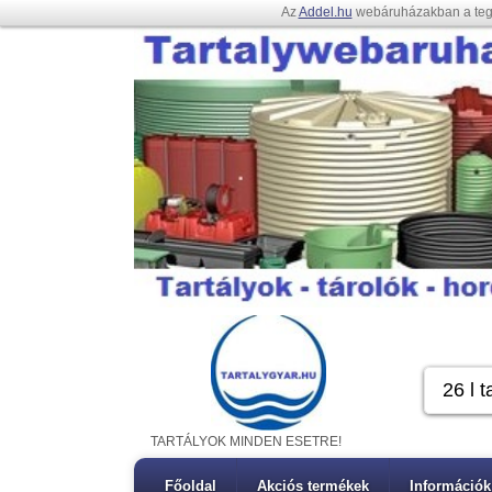
Az
Addel.hu
webáruházakban a te
TARTÁLYOK MINDEN ESETRE!
Főoldal
Akciós termékek
Információk