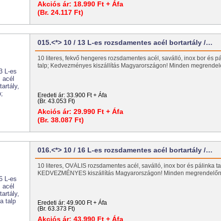
Akciós ár:
18.990 Ft + Áfa
(Br. 24.117 Ft)
015.<*> 10 / 13 L-es rozsdamentes acél bortartály /…
10 literes, fekvő hengeres rozsdamentes acél, saválló, inox bor és pál
talp; Kedvezményes kiszállítás Magyarországon! Minden megrend
Eredeti ár:
33.900 Ft + Áfa
(Br. 43.053 Ft)
Akciós ár:
29.990 Ft + Áfa
(Br. 38.087 Ft)
016.<*> 10 / 16 L-es rozsdamentes acél bortartály /…
10 literes, OVÁLIS rozsdamentes acél, saválló, inox bor és pálinka tart
KEDVEZMÉNYES kiszállítás Magyarországon! Minden megrendel
Eredeti ár:
49.900 Ft + Áfa
(Br. 63.373 Ft)
Akciós ár:
43.990 Ft + Áfa