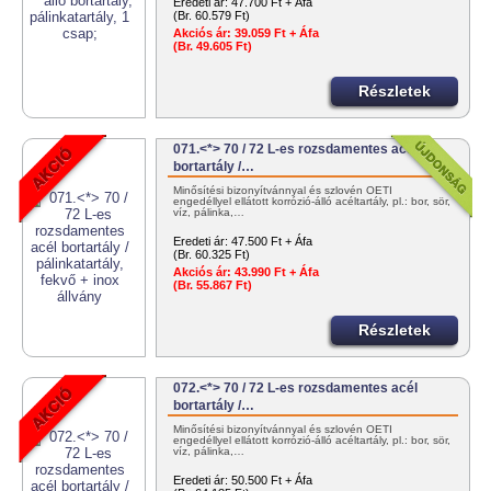
Eredeti ár:
47.700 Ft + Áfa
(Br. 60.579 Ft)
Akciós ár:
39.059 Ft + Áfa
(Br. 49.605 Ft)
Részletek
071.<*> 70 / 72 L-es rozsdamentes acél
bortartály /…
Minősítési bizonyítvánnyal és szlovén OÉTI
engedéllyel ellátott korrózió-álló acéltartály, pl.: bor, sör,
víz, pálinka,…
Eredeti ár:
47.500 Ft + Áfa
(Br. 60.325 Ft)
Akciós ár:
43.990 Ft + Áfa
(Br. 55.867 Ft)
Részletek
072.<*> 70 / 72 L-es rozsdamentes acél
bortartály /…
Minősítési bizonyítvánnyal és szlovén OÉTI
engedéllyel ellátott korrózió-álló acéltartály, pl.: bor, sör,
víz, pálinka,…
Eredeti ár:
50.500 Ft + Áfa