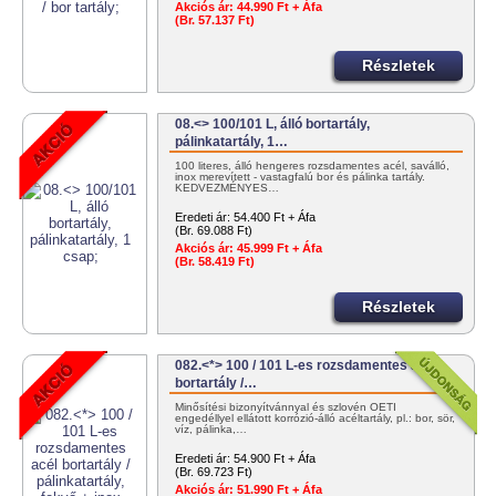
Akciós ár:
44.990 Ft + Áfa
(Br. 57.137 Ft)
Részletek
08.<> 100/101 L, álló bortartály,
pálinkatartály, 1…
100 literes, álló hengeres rozsdamentes acél, saválló,
inox merevített - vastagfalú bor és pálinka tartály.
KEDVEZMÉNYES…
Eredeti ár:
54.400 Ft + Áfa
(Br. 69.088 Ft)
Akciós ár:
45.999 Ft + Áfa
(Br. 58.419 Ft)
Részletek
082.<*> 100 / 101 L-es rozsdamentes acél
bortartály /…
Minősítési bizonyítvánnyal és szlovén OÉTI
engedéllyel ellátott korrózió-álló acéltartály, pl.: bor, sör,
víz, pálinka,…
Eredeti ár:
54.900 Ft + Áfa
(Br. 69.723 Ft)
Akciós ár:
51.990 Ft + Áfa