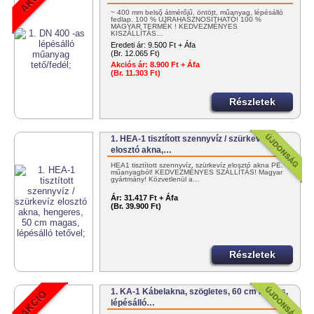
~ 400 mm belső átmérőjű, öntött, műanyag, lépésálló
fedlap. 100 % ÚJRAHASZNOSÍTHATÓ! 100 %
MAGYAR TERMÉK ! KEDVEZMÉNYES
KISZÁLLÍTÁS…
Eredeti ár:
9.500 Ft + Áfa
(Br. 12.065 Ft)
Akciós ár:
8.900 Ft + Áfa
(Br. 11.303 Ft)
Részletek
1. HEA-1 tisztított szennyvíz / szürkevíz
elosztó akna,…
HEA1 tisztított szennyvíz, szürkevíz elosztó akna PE.
műanyagból! KEDVEZMÉNYES SZÁLLÍTÁS! Magyar
gyártmány! Közvetlenül a…
Ár:
31.417 Ft + Áfa
(Br. 39.900 Ft)
Részletek
1. KA-1 Kábelakna, szögletes, 60 cm magas,
lépésálló…