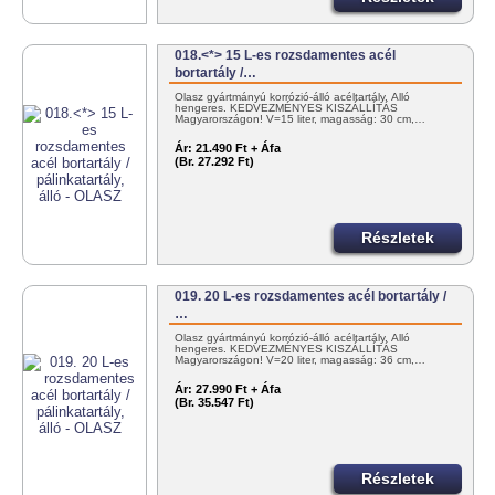
018.<*> 15 L-es rozsdamentes acél
bortartály /…
Olasz gyártmányú korrózió-álló acéltartály. Álló
hengeres. KEDVEZMÉNYES KISZÁLLÍTÁS
Magyarországon! V=15 liter, magasság: 30 cm,…
Ár:
21.490 Ft + Áfa
(Br. 27.292 Ft)
Részletek
019. 20 L-es rozsdamentes acél bortartály /
…
Olasz gyártmányú korrózió-álló acéltartály. Álló
hengeres. KEDVEZMÉNYES KISZÁLLÍTÁS
Magyarországon! V=20 liter, magasság: 36 cm,…
Ár:
27.990 Ft + Áfa
(Br. 35.547 Ft)
Részletek