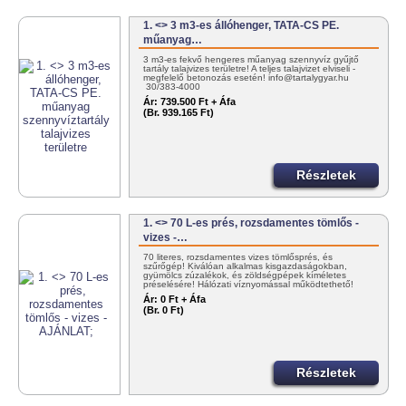
1. <> 3 m3-es állóhenger, TATA-CS PE.
műanyag…
3 m3-es fekvő hengeres műanyag szennyvíz gyűjtő
tartály talajvizes területre! A teljes talajvizet elviseli -
megfelelő betonozás esetén! info@tartalygyar.hu
30/383-4000
Ár:
739.500 Ft + Áfa
(Br. 939.165 Ft)
Részletek
1. <> 70 L-es prés, rozsdamentes tömlős -
vizes -…
70 literes, rozsdamentes vizes tömlősprés, és
szűrőgép! Kiválóan alkalmas kisgazdaságokban,
gyümölcs zúzalékok, és zöldségpépek kíméletes
préselésére! Hálózati víznyomással működtethető!
+36303834000
Ár:
0 Ft + Áfa
(Br. 0 Ft)
Részletek