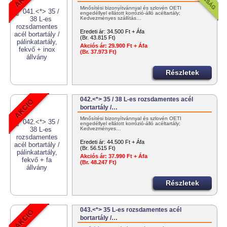
Minősítési bizonyítvánnyal és szlovén OÉTI
engedéllyel ellátott korrózió-álló acéltartály;
Kedvezményes szállítás…
Eredeti ár:
34.500 Ft + Áfa
(Br. 43.815 Ft)
Akciós ár:
29.900 Ft + Áfa
(Br. 37.973 Ft)
Részletek
042.<*> 35 / 38 L-es rozsdamentes acél
bortartály /…
Minősítési bizonyítvánnyal és szlovén OÉTI
engedéllyel ellátott korrózió-álló acéltartály;
Kedvezményes…
Eredeti ár:
44.500 Ft + Áfa
(Br. 56.515 Ft)
Akciós ár:
37.990 Ft + Áfa
(Br. 48.247 Ft)
Részletek
043.<*> 35 L-es rozsdamentes acél
bortartály /…