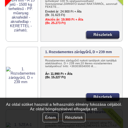
terhelésre! 100 % újrahasznosítható!
Szerszámmal ZÁRHATÓ kivitel! RAKTÁRRÓL, azonnal!
FEKETE…
Eredeti ár:
24.900 Ft + Áfa
(Br. 31.623 Ft)
Akciós ár:
19.900 Ft + Áfa
(Br. 25.273 Ft)
Részletek
1. Rozsdamentes zárógyűrű, D = 239 mm
Rozsdamentes zárógyűrű nyitott tartályok zárt tartállyá
alakításához. D = 239 mm;10 literes rozsdamentes
tartályokhoz! Infó: +36303834000 ill.…
Ár:
11.990 Ft + Áfa
(Br. 15.227 Ft)
Részletek
Az oldal sütiket használ a felhasználói élmény fokozása céljából.
Az oldal böngészésével elfogadja ezt.
1. SZEA-1 tisztított szennyvíz / szürkevíz
elosztó…
Értem
Részletek
EA1 tisztított szennyvíz/szürkevíz elosztó akna PO. -
poliolefin műanyagból! KEDVEZMÉNYES SZÁLLÍTÁS!