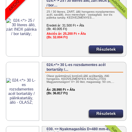
024.<*> 25 / 30 literes álló, zárt INOX pálinka
/ bor…
25 / 30 literes, ZÁRT, álló hengeres rozsdamentes
acél, saválló, inox merevített - vastagfalú bor és
pálinka tartály. KEDVEZMÉNYES…
Eredeti ár:
31.500 Ft + Áfa
(Br. 40.005 Ft)
Akciós ár:
25.200 Ft + Áfa
(Br. 32.004 Ft)
Részletek
024.<*> 30 L-es rozsdamentes acél
bortartály /…
Olasz gyártmányú korrózió-álló acéltartály. Álló
hengeres. KEDVEZMÉNYES KISZÁLLÍTÁS
Magyarországon! V= 30 liter, magasság: 50 cm,…
Ár:
28.990 Ft + Áfa
(Br. 36.817 Ft)
Részletek
030. <> Nyakmagasítás D=480 mm-es