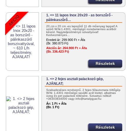
1. <> 11 lapos Inox 20x20 - as borszűrő -
pálinkaszűrő…
20 cm x 20 cm -es lapszűrő 11 db műanyag lappal! A
szűrő W.Nr.1.4301. minőségű rozsdamentes acélból
készül. Nagyteljesítményű szivattyúval!
Kedvezményes…
Eredeti ár:
299.900 Ft + Áfa
(Br. 380.873 Ft)
Akciós ár:
264.900 Ft + Áfa
(Br. 336.423 Ft)
Részletek
1. <> 2 fejes asztali palackozó gép,
AJÁNLAT;
Szabadeséses rendszerű, 2 fejes félautomata töltőgép
W.Nr. 1,4301 minőségű saválló acél kivitel, alkalmas
üveg és pet palackok töltésére. Szivattyú nélkül!
+36303834000 vagy info@tartalygyar.hu
Ár:
1 Ft + Áfa
(Br. 1 Ft)
Részletek