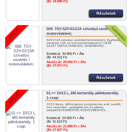
(Br. 19.990 Ft)
Részletek
009. TGY-SZV-01/13A szivattyú vezérlés /
motorvédelem;
SZV1/13A szivattyú vezérlés/motorvédelem; Egyfázisú,
maximum 13A -es szennyvízszivattyúhoz! CSAK
SAJÁT TARTÁLYAINKHOZ, AKNÁINKHOZ…
Eredeti ár:
34.900 Ft + Áfa
(Br. 44.323 Ft)
Akciós ár:
29.900 Ft + Áfa
(Br. 37.973 Ft)
Részletek
01.<> 10/13 L, álló bortartály, pálinkatartály,
1 csap;
10/13 literes, állóhengeres rozsdamentes acél, saválló,
inox merevített - vastagfalú bor és pálinka
tartályKEDVEZMÉNYES KEDVEZMÉNYES…
Eredeti ár:
24.900 Ft + Áfa
(Br. 31.623 Ft)
Akciós ár:
21.990 Ft + Áfa
(Br. 27.927 Ft)