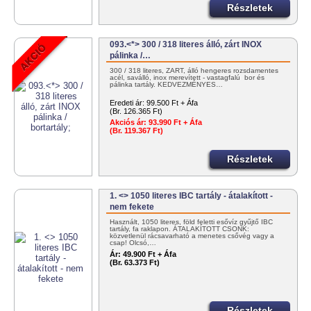
Részletek
093.<*> 300 / 318 literes álló, zárt INOX
pálinka /…
300 / 318 literes, ZÁRT, álló hengeres rozsdamentes
acél, saválló, inox merevített - vastagfalú bor és
pálinka tartály. KEDVEZMÉNYES…
Eredeti ár:
99.500 Ft + Áfa
(Br. 126.365 Ft)
Akciós ár:
93.990 Ft + Áfa
(Br. 119.367 Ft)
Részletek
1. <> 1050 literes IBC tartály - átalakított -
nem fekete
Használt, 1050 literes, föld feletti esővíz gyűjtő IBC
tartály, fa raklapon. ÁTALAKÍTOTT CSONK:
közvetlenül rácsavarható a menetes csővég vagy a
csap! Olcsó,…
Ár:
49.900 Ft + Áfa
(Br. 63.373 Ft)
Részletek