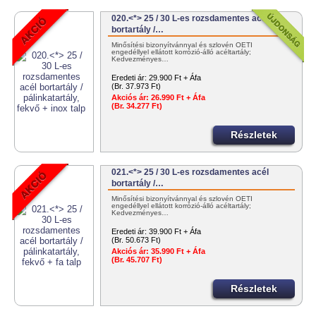
020.<*> 25 / 30 L-es rozsdamentes acél
bortartály /…
Minősítési bizonyítvánnyal és szlovén OÉTI
engedéllyel ellátott korrózió-álló acéltartály;
Kedvezményes…
Eredeti ár:
29.900 Ft + Áfa
(Br. 37.973 Ft)
Akciós ár:
26.990 Ft + Áfa
(Br. 34.277 Ft)
Részletek
021.<*> 25 / 30 L-es rozsdamentes acél
bortartály /…
Minősítési bizonyítvánnyal és szlovén OÉTI
engedéllyel ellátott korrózió-álló acéltartály;
Kedvezményes…
Eredeti ár:
39.900 Ft + Áfa
(Br. 50.673 Ft)
Akciós ár:
35.990 Ft + Áfa
(Br. 45.707 Ft)
Részletek