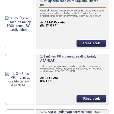
1. <> Újszerű rács és raklap 1000 literes
IBC…
Újszerű rács és raklap 1000 literes IBC tartályhoz Csak
a rács és a raklap a ballon nélkül! Csak a készlet
erejéig! Info: info@tartalygyar.hu vagy 30/383-4000
Ár:
29.900 Ft + Áfa
(Br. 37.973 Ft)
Részletek
1. 3 m3 -es PP. műanyag szállító tartály
AJÁNLAT
~ 3 m3-es pp. műanyag szállító tartály. ~ Folyékony
élelmiszerek, ivóvíz, folyékony műtrágya, NITROSOL
szállítására! EGYÉB, EGYEDI…
Ár:
1 Ft + Áfa
(Br. 1 Ft)
Részletek
1. AJÁNLAT Műanyag porzáró fedél ~ 478