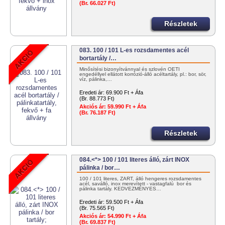
(Br. 66.027 Ft)
Részletek
083. 100 / 101 L-es rozsdamentes acél
bortartály /…
Minősítési bizonyítvánnyal és szlovén OÉTI
engedéllyel ellátott korrózió-álló acéltartály, pl.: bor, sör,
víz, pálinka,…
Eredeti ár:
69.900 Ft + Áfa
(Br. 88.773 Ft)
Akciós ár:
59.990 Ft + Áfa
(Br. 76.187 Ft)
Részletek
084.<*> 100 / 101 literes álló, zárt INOX
pálinka / bor…
100 / 101 literes, ZÁRT, álló hengeres rozsdamentes
acél, saválló, inox merevített - vastagfalú bor és
pálinka tartály. KEDVEZMÉNYES…
Eredeti ár:
59.500 Ft + Áfa
(Br. 75.565 Ft)
Akciós ár:
54.990 Ft + Áfa
(Br. 69.837 Ft)