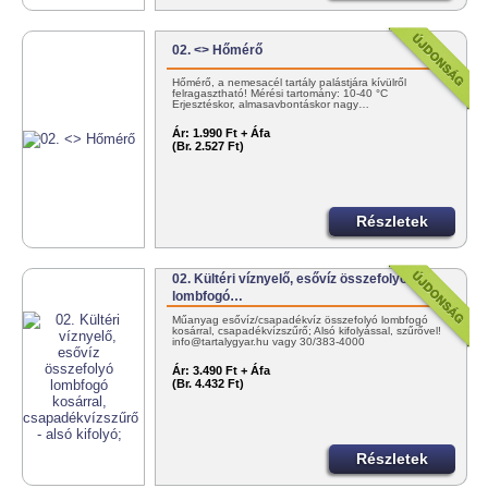
02. <> Hőmérő
Hőmérő, a nemesacél tartály palástjára kívülről
felragasztható! Mérési tartomány: 10-40 °C
Erjesztéskor, almasavbontáskor nagy…
Ár:
1.990 Ft + Áfa
(Br. 2.527 Ft)
Részletek
02. Kültéri víznyelő, esővíz összefolyó
lombfogó…
Műanyag esővíz/csapadékvíz összefolyó lombfogó
kosárral, csapadékvízszűrő; Alsó kifolyással, szűrővel!
info@tartalygyar.hu vagy 30/383-4000
Ár:
3.490 Ft + Áfa
(Br. 4.432 Ft)
Részletek