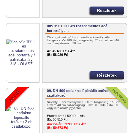
Részletek
085.<*> 100 L-es rozsdamentes acél
bortartály /…
Olasz gyártmányú korrózió-álló acéltartály. Álló
hengeres. V= 100 liter, magasság: 76 cm, átmérő 46
cm. Száj átmérő ~ 20 cm…
Ár:
45.690 Ft + Áfa
(Br. 58.026 Ft)
Részletek
09. DN 400 csőakna lépésálló tetővel+2 db
csatlakozó;
Szivattyú-, szerelvényakna + tető! Magasság: 150 cm;
átmérő 40 cm; falvastagság 3 mm. 0036303834000
vagy info@tartalygyar.hu
Eredeti ár:
44.500 Ft + Áfa
(Br. 56.515 Ft)
Akciós ár:
39.900 Ft + Áfa
(Br. 50.673 Ft)