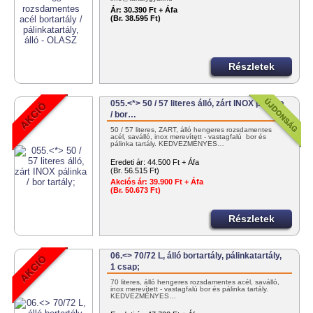
Ár:
30.390 Ft + Áfa
(Br. 38.595 Ft)
Részletek
055.<*> 50 / 57 literes álló, zárt INOX pálinka
/ bor…
50 / 57 literes, ZÁRT, álló hengeres rozsdamentes
acél, saválló, inox merevített - vastagfalú bor és
pálinka tartály. KEDVEZMÉNYES…
Eredeti ár:
44.500 Ft + Áfa
(Br. 56.515 Ft)
Akciós ár:
39.900 Ft + Áfa
(Br. 50.673 Ft)
Részletek
06.<> 70/72 L, álló bortartály, pálinkatartály,
1 csap;
70 literes, álló hengeres rozsdamentes acél, saválló,
inox merevített - vastagfalú bor és pálinka tartály.
KEDVEZMÉNYES…