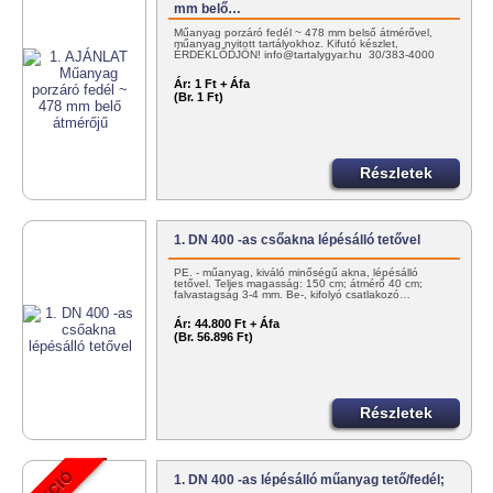
mm belő…
Műanyag porzáró fedél ~ 478 mm belső átmérővel,
műanyag nyitott tartályokhoz. Kifutó készlet,
ÉRDEKLŐDJÖN! info@tartalygyar.hu 30/383-4000
Ár:
1 Ft + Áfa
(Br. 1 Ft)
Részletek
1. DN 400 -as csőakna lépésálló tetővel
PE. - műanyag, kiváló minőségű akna, lépésálló
tetővel. Teljes magasság: 150 cm; átmérő 40 cm;
falvastagság 3-4 mm. Be-, kifolyó csatlakozó…
Ár:
44.800 Ft + Áfa
(Br. 56.896 Ft)
Részletek
1. DN 400 -as lépésálló műanyag tető/fedél;