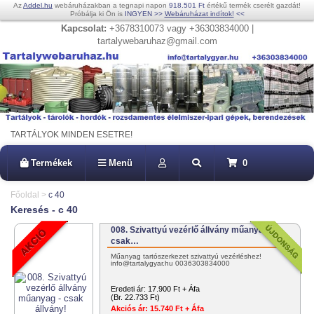
Az
Addel.hu
webáruházakban a tegnapi napon
918.501 Ft
értékű termék cserélt gazdát!
Próbálja ki Ön is
INGYEN
>>
Webáruházat indítok!
<<
Kapcsolat:
+3678310073 vagy +36303834000 |
tartalywebaruhaz@gmail.com
TARTÁLYOK MINDEN ESETRE!
Termékek
Menü
0
Főoldal
>
c 40
Keresés - c 40
008. Szivattyú vezérlő állvány műanyag -
csak…
Műanyag tartószerkezet szivattyú vezérléshez!
info@tartalygyar.hu 0036303834000
Eredeti ár:
17.900 Ft + Áfa
(Br. 22.733 Ft)
Akciós ár:
15.740 Ft + Áfa