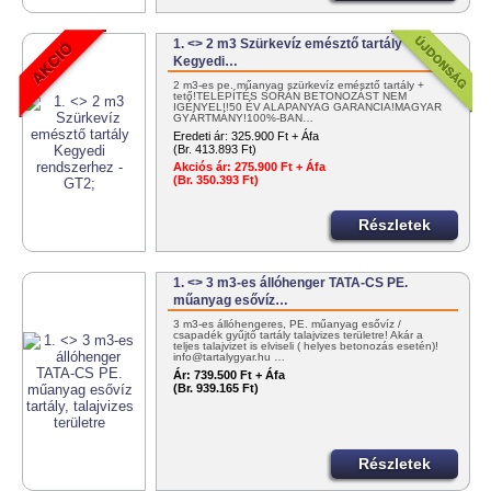
1. <> 2 m3 Szürkevíz emésztő tartály
Kegyedi…
2 m3-es pe. műanyag szürkevíz emésztő tartály +
tető!TELEPÍTÉS SORÁN BETONOZÁST NEM
IGÉNYEL!!50 ÉV ALAPANYAG GARANCIA!MAGYAR
GYÁRTMÁNY!100%-BAN…
Eredeti ár:
325.900 Ft + Áfa
(Br. 413.893 Ft)
Akciós ár:
275.900 Ft + Áfa
(Br. 350.393 Ft)
Részletek
1. <> 3 m3-es állóhenger TATA-CS PE.
műanyag esővíz…
3 m3-es állóhengeres, PE. műanyag esővíz /
csapadék gyűjtő tartály talajvizes területre! Akár a
teljes talajvizet is elviseli ( helyes betonozás esetén)!
info@tartalygyar.hu …
Ár:
739.500 Ft + Áfa
(Br. 939.165 Ft)
Részletek