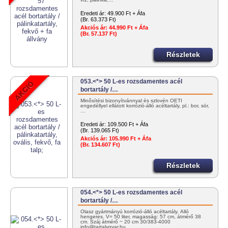
Eredeti ár:
49.900 Ft + Áfa
(Br. 63.373 Ft)
Akciós ár:
44.990 Ft + Áfa
(Br. 57.137 Ft)
Részletek
053.<*> 50 L-es rozsdamentes acél
bortartály /…
Minősítési bizonyítvánnyal és szlovén OÉTI
engedéllyel ellátott korrózió-álló acéltartály, pl.: bor, sör,
…
Eredeti ár:
109.500 Ft + Áfa
(Br. 139.065 Ft)
Akciós ár:
105.990 Ft + Áfa
(Br. 134.607 Ft)
Részletek
054.<*> 50 L-es rozsdamentes acél
bortartály /…
Olasz gyártmányú korrózió-álló acéltartály. Álló
hengeres. V= 50 liter, magasság: 57 cm, átmérő 38
cm. Száj átmérő ~ 20 cm 30/383-4000
info@tartalygyar.hu