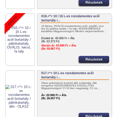
Részletek
016.<*> 10 / 16 L-es rozsdamentes acél
bortartály /…
10 literes, OVÁLIS rozsdamentes acél, saválló, inox
bor és pálinka tartály + fa talp; KEDVEZMÉNYES
kiszállítás Magyarországon! Minden megrendelőnek…
Eredeti ár:
49.900 Ft + Áfa
(Br. 63.373 Ft)
Akciós ár:
43.990 Ft + Áfa
(Br. 55.867 Ft)
Részletek
017.<*> 10 L-es rozsdamentes acél
bortartály /…
Olasz gyártmányú korrózió-álló acéltartály. Álló
hengeres! KEDVEZMÉNYES KISZÁLLÍTÁS
Magyarországon! V=10 liter, magasság: 22 cm,…
Ár:
20.990 Ft + Áfa
(Br. 26.657 Ft)
Részletek