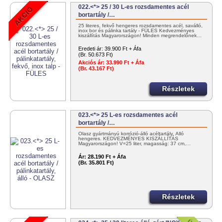
022.<*> 25 / 30 L-es rozsdamentes acél
bortartály /…
25 literes, fekvő hengeres rozsdamentes acél, saválló,
inox bor és pálinka tartály - FÜLES Kedvezményes
kiszállítás Magyarországon! Minden megrendelőnek…
Eredeti ár:
39.900 Ft + Áfa
(Br. 50.673 Ft)
Akciós ár:
33.990 Ft + Áfa
(Br. 43.167 Ft)
Részletek
023.<*> 25 L-es rozsdamentes acél
bortartály /…
Olasz gyártmányú korrózió-álló acéltartály. Álló
hengeres. KEDVEZMÉNYES KISZÁLLÍTÁS
Magyarországon! V=25 liter, magasság: 37 cm,…
Ár:
28.190 Ft + Áfa
(Br. 35.801 Ft)
Részletek