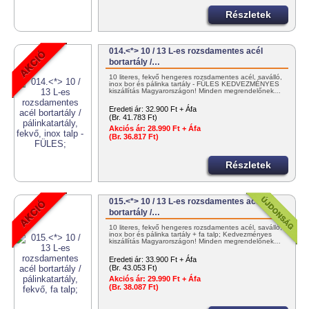
Részletek
014.<*> 10 / 13 L-es rozsdamentes acél
bortartály /…
10 literes, fekvő hengeres rozsdamentes acél, saválló,
inox bor és pálinka tartály - FÜLES KEDVEZMÉNYES
kiszállítás Magyarországon! Minden megrendelőnek…
Eredeti ár:
32.900 Ft + Áfa
(Br. 41.783 Ft)
Akciós ár:
28.990 Ft + Áfa
(Br. 36.817 Ft)
Részletek
015.<*> 10 / 13 L-es rozsdamentes acél
bortartály /…
10 literes, fekvő hengeres rozsdamentes acél, saválló,
inox bor és pálinka tartály + fa talp; Kedvezményes
kiszállítás Magyarországon! Minden megrendelőnek…
Eredeti ár:
33.900 Ft + Áfa
(Br. 43.053 Ft)
Akciós ár:
29.990 Ft + Áfa
(Br. 38.087 Ft)