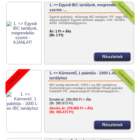
1. <> Egyedi IBC tartályok, megrendelés
szerint -…
Egyedi gyártású műanyag IBC tartályok; PP. vagy PE
alapanyagból; Egyedi méretek alapján; Infó: 30/383-
4000 info@tartalygyar.hu
Ár:
1 Ft + Áfa
(Br. 1 Ft)
Részletek
1. <> Kármentő, 1 palettás - 1000 L-es IBC
tartályhoz
IBC tartály kármentő, 1000 L-es IBC tartályhoz.
Kedvezményes országos kiszállítás! Rövid gyártási
határidő! PE. alapanyagból! info@tartalygyar.hu…
Eredeti ár:
299.900 Ft + Áfa
(Br. 380.873 Ft)
Akciós ár:
279.900 Ft + Áfa
(Br. 355.473 Ft)
Részletek