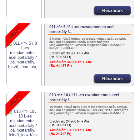
Részletek
011.<*> 5 / 8 L-es rozsdamentes acél
bortartály /…
5 literes, fekvő hengeres rozsdamentes acél, saválló,
inox bor és pálinka tartály Kedvezményes
Magyarországon! Minden megrendelőnek AJÁNDÉK
könyv! 30/383-4000 …
Eredeti ár:
39.900 Ft + Áfa
(Br. 50.673 Ft)
Akciós ár:
34.990 Ft + Áfa
(Br. 44.437 Ft)
Részletek
013.<*> 10 / 13 L-es rozsdamentes acél
bortartály /…
10 literes, fekvő hengeres rozsdamentes acél, saválló,
inox bor és pálinka tartály KEDVEZMÉNYES kiszállítás
Magyarországon! Minden megrendelőnek AJÁNDÉK…
Eredeti ár:
24.900 Ft + Áfa
(Br. 31.623 Ft)
Akciós ár:
18.990 Ft + Áfa
(Br. 24.117 Ft)