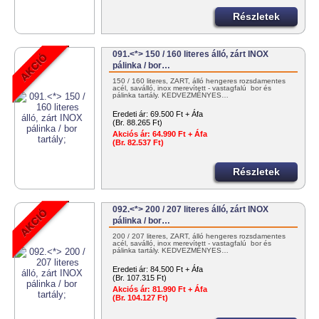
Részletek
091.<*> 150 / 160 literes álló, zárt INOX
pálinka / bor…
150 / 160 literes, ZÁRT, álló hengeres rozsdamentes
acél, saválló, inox merevített - vastagfalú bor és
pálinka tartály. KEDVEZMÉNYES…
Eredeti ár:
69.500 Ft + Áfa
(Br. 88.265 Ft)
Akciós ár:
64.990 Ft + Áfa
(Br. 82.537 Ft)
Részletek
092.<*> 200 / 207 literes álló, zárt INOX
pálinka / bor…
200 / 207 literes, ZÁRT, álló hengeres rozsdamentes
acél, saválló, inox merevített - vastagfalú bor és
pálinka tartály. KEDVEZMÉNYES…
Eredeti ár:
84.500 Ft + Áfa
(Br. 107.315 Ft)
Akciós ár:
81.990 Ft + Áfa
(Br. 104.127 Ft)