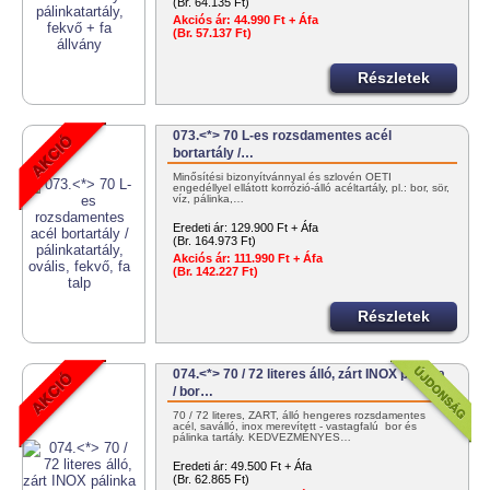
(Br. 64.135 Ft)
Akciós ár:
44.990 Ft + Áfa
(Br. 57.137 Ft)
Részletek
073.<*> 70 L-es rozsdamentes acél
bortartály /…
Minősítési bizonyítvánnyal és szlovén OÉTI
engedéllyel ellátott korrózió-álló acéltartály, pl.: bor, sör,
víz, pálinka,…
Eredeti ár:
129.900 Ft + Áfa
(Br. 164.973 Ft)
Akciós ár:
111.990 Ft + Áfa
(Br. 142.227 Ft)
Részletek
074.<*> 70 / 72 literes álló, zárt INOX pálinka
/ bor…
70 / 72 literes, ZÁRT, álló hengeres rozsdamentes
acél, saválló, inox merevített - vastagfalú bor és
pálinka tartály. KEDVEZMÉNYES…
Eredeti ár:
49.500 Ft + Áfa
(Br. 62.865 Ft)