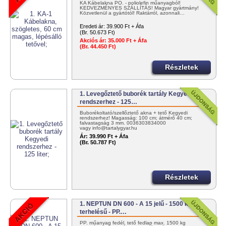
KA Kábelakna PO. - poliolefin műanyagból!
KEDVEZMÉNYES SZÁLLÍTÁS! Magyar gyártmány!
Közvetlenül a gyártótól! Raktárról, azonnali…
Eredeti ár:
39.900 Ft + Áfa
(Br. 50.673 Ft)
Akciós ár:
35.000 Ft + Áfa
(Br. 44.450 Ft)
Részletek
1. Levegőztető buborék tartály Kegyedi
rendszerhez - 125…
Buborékoltató/szellőztető akna + tető Kegyedi
rendszerhez! Magasság: 100 cm; átmérő 40 cm;
falvastagság 3 mm. 0036303834000
vagy info@tartalygyar.hu
Ár:
39.990 Ft + Áfa
(Br. 50.787 Ft)
Részletek
1. NEPTUN DN 600 - A 15 jelű - 1500 kg
terhelésű - PP.…
PP. műanyag fedél, tető fedlap max. 1500 kg