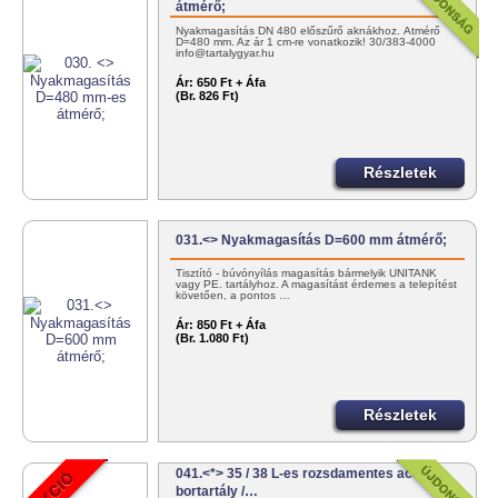
átmérő;
Nyakmagasítás DN 480 előszűrő aknákhoz. Átmérő
D=480 mm. Az ár 1 cm-re vonatkozik! 30/383-4000
info@tartalygyar.hu
Ár:
650 Ft + Áfa
(Br. 826 Ft)
Részletek
031.<> Nyakmagasítás D=600 mm átmérő;
Tisztító - búvónyílás magasítás bármelyik UNITANK
vagy PE. tartályhoz. A magasítást érdemes a telepítést
követően, a pontos …
Ár:
850 Ft + Áfa
(Br. 1.080 Ft)
Részletek
041.<*> 35 / 38 L-es rozsdamentes acél
bortartály /…