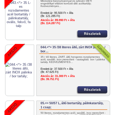
Minősítési bizonyítvánnyal és szlovén OÉTI
engedéllyel ellátott korrózió-álló acéltartály;
Kedvezményes…
Eredeti ár:
95.500 Ft + Áfa
(Br. 121.285 Ft)
Akciós ár:
89.990 Ft + Áfa
(Br. 114.287 Ft)
Részletek
044.<*> 35 /38 literes álló, zárt INOX pálinka /
bor…
35 / 40 literes, ZÁRT, álló hengeres rozsdamentes
acél, saválló, inox merevített - vastagfalú bor / pálinka
tartály. KEDVEZMÉNYES…
Eredeti ár:
37.500 Ft + Áfa
(Br. 47.625 Ft)
Akciós ár:
31.300 Ft + Áfa
(Br. 39.751 Ft)
Részletek
05.<> 50/57 L, álló bortartály, pálinkatartály,
1 csap;
50 literes, rozsdamentes acél, saválló, inox merevített -