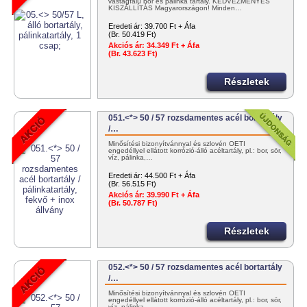
vastagfalú bor és pálinka tartály. KEDVEZMÉNYES
KISZÁLLÍTÁS Magyarországon! Minden…
Eredeti ár:
39.700 Ft + Áfa
(Br. 50.419 Ft)
Akciós ár:
34.349 Ft + Áfa
(Br. 43.623 Ft)
Részletek
051.<*> 50 / 57 rozsdamentes acél bortartály
/…
Minősítési bizonyítvánnyal és szlovén OÉTI
engedéllyel ellátott korrózió-álló acéltartály, pl.: bor, sör,
víz, pálinka,…
Eredeti ár:
44.500 Ft + Áfa
(Br. 56.515 Ft)
Akciós ár:
39.990 Ft + Áfa
(Br. 50.787 Ft)
Részletek
052.<*> 50 / 57 rozsdamentes acél bortartály
/…
Minősítési bizonyítvánnyal és szlovén OÉTI
engedéllyel ellátott korrózió-álló acéltartály, pl.: bor, sör,
víz, pálinka,…