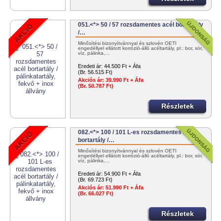
051.<*> 50 / 57 rozsdamentes acél bortartály
/…
Minősítési bizonyítvánnyal és szlovén OÉTI
engedéllyel ellátott korrózió-álló acéltartály, pl.: bor, sör,
víz, pálinka,…
Eredeti ár:
44.500 Ft + Áfa
(Br. 56.515 Ft)
Akciós ár:
39.990 Ft + Áfa
(Br. 50.787 Ft)
Részletek
082.<*> 100 / 101 L-es rozsdamentes acél
bortartály /…
Minősítési bizonyítvánnyal és szlovén OÉTI
engedéllyel ellátott korrózió-álló acéltartály, pl.: bor, sör,
víz, pálinka,…
Eredeti ár:
54.900 Ft + Áfa
(Br. 69.723 Ft)
Akciós ár:
51.990 Ft + Áfa
(Br. 66.027 Ft)
Részletek