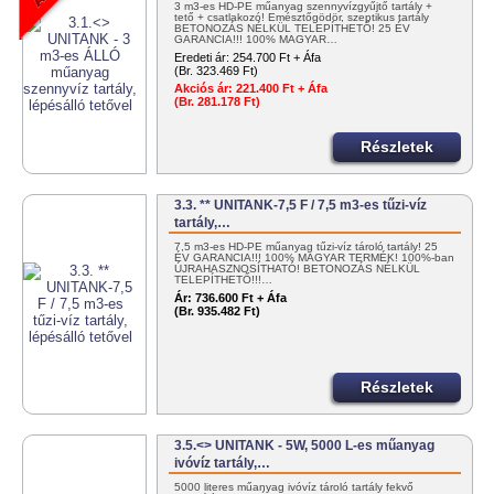
3 m3-es HD-PE műanyag szennyvízgyűjtő tartály +
tető + csatlakozó! Emésztőgödör, szeptikus tartály
BETONOZÁS NÉLKÜL TELEPÍTHETŐ! 25 ÉV
GARANCIA!!! 100% MAGYAR…
Eredeti ár:
254.700 Ft + Áfa
(Br. 323.469 Ft)
Akciós ár:
221.400 Ft + Áfa
(Br. 281.178 Ft)
Részletek
3.3. ** UNITANK-7,5 F / 7,5 m3-es tűzi-víz
tartály,…
7,5 m3-es HD-PE műanyag tűzi-víz tároló tartály! 25
ÉV GARANCIA!!! 100% MAGYAR TERMÉK! 100%-ban
ÚJRAHASZNOSÍTHATÓ! BETONOZÁS NÉLKÜL
TELEPÍTHETŐ!!!…
Ár:
736.600 Ft + Áfa
(Br. 935.482 Ft)
Részletek
3.5.<> UNITANK - 5W, 5000 L-es műanyag
ivóvíz tartály,…
5000 literes műanyag ivóvíz tároló tartály fekvő