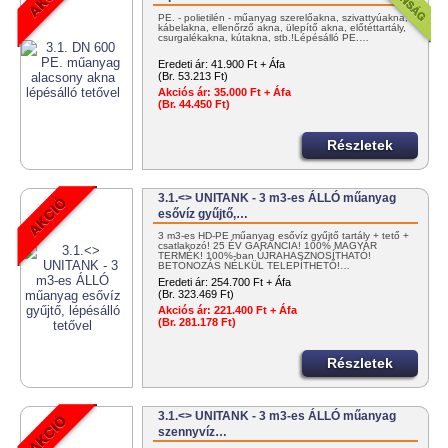
PE. - polietilén - műanyag szerelőakna, szivattyúakna,
kábelakna, ellenőrző akna, ülepítő akna, előtéttartály,
csurgalékakna, kútakna, stb.!Lépésálló PE.…
Eredeti ár:
41.900 Ft + Áfa
(Br. 53.213 Ft)
Akciós ár:
35.000 Ft + Áfa
(Br. 44.450 Ft)
Részletek
3.1.<> UNITANK - 3 m3-es ÁLLÓ műanyag
esővíz gyűjtő,…
3 m3-es HD-PE műanyag esővíz gyűjtő tartály + tető +
csatlakozó! 25 ÉV GARANCIA! 100% MAGYAR
TERMÉK! 100%-ban ÚJRAHASZNOSÍTHATÓ!
BETONOZÁS NÉLKÜL TELEPÍTHETŐ!…
Eredeti ár:
254.700 Ft + Áfa
(Br. 323.469 Ft)
Akciós ár:
221.400 Ft + Áfa
(Br. 281.178 Ft)
Részletek
3.1.<> UNITANK - 3 m3-es ÁLLÓ műanyag
szennyvíz…