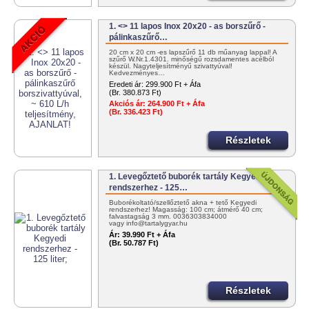
1. <> 11 lapos Inox 20x20 - as borszűrő -
pálinkaszűrő…
20 cm x 20 cm -es lapszűrő 11 db műanyag lappal! A
szűrő W.Nr.1.4301. minőségű rozsdamentes acélból
készül. Nagyteljesítményű szivattyúval!
Kedvezményes…
Eredeti ár:
299.900 Ft + Áfa
(Br. 380.873 Ft)
Akciós ár:
264.900 Ft + Áfa
(Br. 336.423 Ft)
Részletek
1. Levegőztető buborék tartály Kegyedi
rendszerhez - 125…
Buborékoltató/szellőztető akna + tető Kegyedi
rendszerhez! Magasság: 100 cm; átmérő 40 cm;
falvastagság 3 mm. 0036303834000
vagy info@tartalygyar.hu
Ár:
39.990 Ft + Áfa
(Br. 50.787 Ft)
Részletek