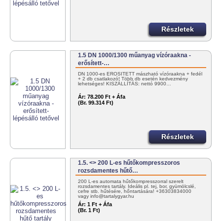
Részletek
1.5 DN 1000/1300 műanyag vízóraakna -
erősített-…
DN 1000-es ERŐSÍTETT mászható vízóraakna + fedél
+ 2 db csatlakozó! Több db esetén kedvezmény
lehetséges! KISZÁLLÍTÁS: nettó 9900…
Ár:
78.200 Ft + Áfa
(Br. 99.314 Ft)
Részletek
1.5. <> 200 L-es hűtőkompresszoros
rozsdamentes hűtő…
200 L-es automata hűtőkompresszorral szerelt
rozsdamentes tartály. Ideális pl. tej, bor, gyümölcslé,
cefre stb. hűtésére, hőntartására! +36303834000
vagy info@tartalygyar.hu
Ár:
1 Ft + Áfa
(Br. 1 Ft)