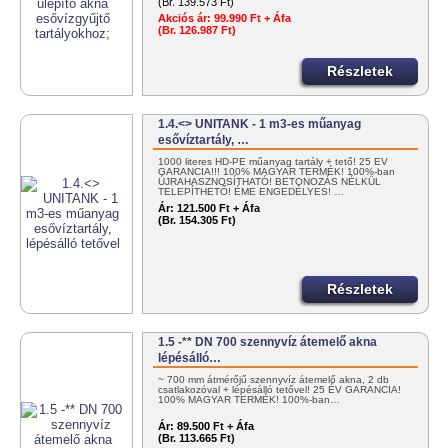
(Br. 139.573 Ft)
Akciós ár:
99.990 Ft + Áfa
(Br. 126.987 Ft)
Részletek
1.4.<> UNITANK - 1 m3-es műanyag
esővíztartály, …
1000 literes HD-PE műanyag tartály + tető! 25 ÉV
GARANCIA!!! 100% MAGYAR TERMÉK! 100%-ban
ÚJRAHASZNOSÍTHATÓ! BETONOZÁS NÉLKÜL
TELEPÍTHETŐ! ÉME ENGEDÉLYES! …
Ár:
121.500 Ft + Áfa
(Br. 154.305 Ft)
Részletek
1.5 -** DN 700 szennyvíz átemelő akna
lépésálló…
~ 700 mm átmérőjű szennyvíz átemelő akna, 2 db
csatlakozóval + lépésálló tetővel! 25 ÉV GARANCIA!
100% MAGYAR TERMÉK! 100%-ban…
Ár:
89.500 Ft + Áfa
(Br. 113.665 Ft)