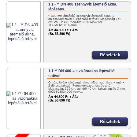
1.1 - ** DN 400 szennyvíz átemelő akna,
lépésálló…
~ 400 mm átmérőjű szennyvíz átemelő akna, 2
db csatlakozóval + lépésálló tetővel! Magasság 150
cm; 25 ÉV GARANCIA!100% MAGYAR
TERMÉK!100%-ban…
Ár:
44.800 Ft + Áfa
(Br. 56.896 Ft)
Részletek
1.1 ** DN 400 -as vízóraakna lépésálló
tetővel
Öntött, kiváló minőségű akna. Műanyag akna + tető +
2 db csatlakozó! Formatervezett test és tető!
Magasság: 125 cm; átmérő 40 cm; falvastagság 3 mm.
0036303834000 vagy…
Ár:
44.800 Ft + Áfa
(Br. 56.896 Ft)
Részletek