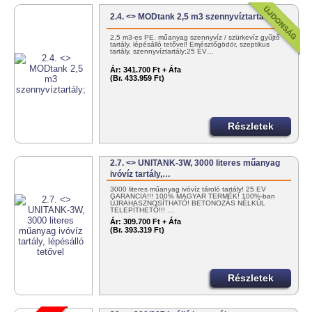
2.4. <> MODtank 2,5 m3 szennyvíztartály;
2,5 m3-es PE. műanyag szennyvíz / szürkevíz gyűjtő
tartály, lépésálló tetővel! Emésztőgödör, szeptikus
tartály, szennyvíztartály;25 ÉV…
Ár:
341.700 Ft + Áfa
(Br. 433.959 Ft)
Részletek
2.7. <> UNITANK-3W, 3000 literes műanyag
ivóvíz tartály,…
3000 literes műanyag ivóvíz tároló tartály! 25 ÉV
GARANCIA!!! 100% MAGYAR TERMÉK! 100%-ban
ÚJRAHASZNOSÍTHATÓ! BETONOZÁS NÉLKÜL
TELEPÍTHETŐ!!! …
Ár:
309.700 Ft + Áfa
(Br. 393.319 Ft)
Részletek