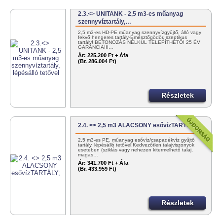
2.3.<> UNITANK - 2,5 m3-es műanyag
szennyvíztartály,…
2,5 m3-es HD-PE műanyag szennyvízgyűjtő, álló vagy
fekvő hengeres tartály-Emésztőgödör, szeptikus
tartály! BETONOZÁS NÉLKÜL TELEPÍTHETŐ! 25 ÉV
GARANCIA!!!…
Ár:
225.200 Ft + Áfa
(Br. 286.004 Ft)
Részletek
2.4. <> 2,5 m3 ALACSONY esővízTARTÁLY;
2,5 m3-es PE. műanyag esővíz/csapadékvíz gyűjtő
tartály, lépésálló tetővel!Kedvezőtlen talajviszonyok
esetében (sziklás vagy nehezen kitermelhető talaj,
magas…
Ár:
341.700 Ft + Áfa
(Br. 433.959 Ft)
Részletek