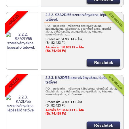
2.2.2. SZA2D/55 szerelvényakna, lépésálló
tetővel;
PO. - poliolefin - műanyag szerelvényakna,
szivattyúakna, kábelakna, ellenőrző akna, ülepítő
akna, előtéttartály, csurgalékakna, kútakna,
szerelvényakna,…
Eredeti ár:
64.900 Ft + Áfa
(Br. 82.423 Ft)
Akciós ár:
58.661 Ft + Áfa
(Br. 74.499 Ft)
Részletek
2.2.3. KA2D/55 szerelvényakna, lépésálló
tetővel
PO. - poliolefin - műanyag kábelakna, ellenőrző akna,
ülepítő akna, előtéttartály, csurgalékakna, kútakna,
szerelvényakna, vízóraakna,…
Eredeti ár:
64.900 Ft + Áfa
(Br. 82.423 Ft)
Akciós ár:
58.661 Ft + Áfa
(Br. 74.499 Ft)
Részletek