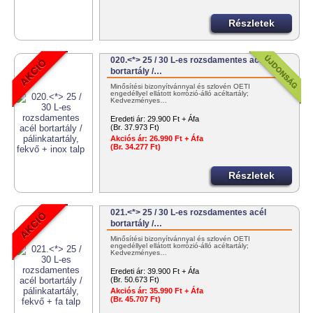
Részletek
020.<*> 25 / 30 L-es rozsdamentes acél
bortartály /…
Minősítési bizonyítvánnyal és szlovén OÉTI
engedéllyel ellátott korrózió-álló acéltartály;
Kedvezményes…
Eredeti ár:
29.900 Ft + Áfa
(Br. 37.973 Ft)
Akciós ár:
26.990 Ft + Áfa
(Br. 34.277 Ft)
Részletek
021.<*> 25 / 30 L-es rozsdamentes acél
bortartály /…
Minősítési bizonyítvánnyal és szlovén OÉTI
engedéllyel ellátott korrózió-álló acéltartály;
Kedvezményes…
Eredeti ár:
39.900 Ft + Áfa
(Br. 50.673 Ft)
Akciós ár:
35.990 Ft + Áfa
(Br. 45.707 Ft)