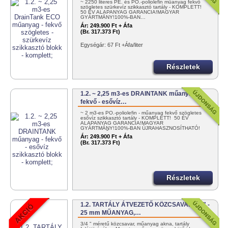
~ 2250 literes PE. és PO.-poliolefin műanyag fekvő
szögletes szürkevíz szikkasztó tartály - KOMPLETT!
50 ÉV ALAPANYAG GARANCIA!MAGYAR
GYÁRTMÁNY!100%-BAN…
Ár:
249.900 Ft + Áfa
(Br. 317.373 Ft)
Egységár: 67 Ft +Áfa/liter
Részletek
1.2. ~ 2,25 m3-es DRAINTANK műanyag -
fekvő - esővíz…
~ 2 m3-es PO.-poliolefin - műanyag fekvő szögletes
esővíz szikkasztó tartály - KOMPLETT! 50 ÉV
ALAPANYAG GARANCIA!MAGYAR
GYÁRTMÁNY!100%-BAN ÚJRAHASZNOSÍTHATÓ!
EGYSZERŰEN…
Ár:
249.900 Ft + Áfa
(Br. 317.373 Ft)
Részletek
1.2. TARTÁLY ÁTVEZETŐ KÖZCSAVAR 3/4" -
25 mm MŰANYAG,…
3/4 " méretű közcsavar, műanyag akna, tartály