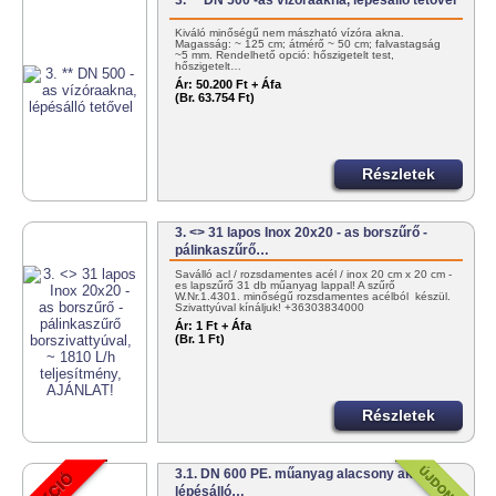
3. ** DN 500 -as vízóraakna, lépésálló tetővel
Kiváló minőségű nem mászható vízóra akna.
Magasság: ~ 125 cm; átmérő ~ 50 cm; falvastagság
~5 mm. Rendelhető opció: hőszigetelt test,
hőszigetelt…
Ár:
50.200 Ft + Áfa
(Br. 63.754 Ft)
Részletek
3. <> 31 lapos Inox 20x20 - as borszűrő -
pálinkaszűrő…
Saválló acl / rozsdamentes acél / inox 20 cm x 20 cm -
es lapszűrő 31 db műanyag lappal! A szűrő
W.Nr.1.4301. minőségű rozsdamentes acélból készül.
Szivattyúval kínáljuk! +36303834000
info@tartalygyar.hu
Ár:
1 Ft + Áfa
(Br. 1 Ft)
Részletek
3.1. DN 600 PE. műanyag alacsony akna
lépésálló…