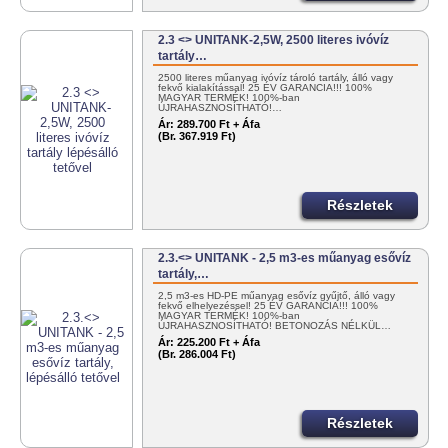
2.3 <> UNITANK-2,5W, 2500 literes ivóvíz
tartály…
2500 literes műanyag ivóvíz tároló tartály, álló vagy
fekvő kialakítással! 25 ÉV GARANCIA!!! 100%
MAGYAR TERMÉK! 100%-ban
ÚJRAHASZNOSÍTHATÓ!…
Ár:
289.700 Ft + Áfa
(Br. 367.919 Ft)
Részletek
2.3.<> UNITANK - 2,5 m3-es műanyag esővíz
tartály,…
2,5 m3-es HD-PE műanyag esővíz gyűjtő, álló vagy
fekvő elhelyezéssel! 25 ÉV GARANCIA!!! 100%
MAGYAR TERMÉK! 100%-ban
ÚJRAHASZNOSÍTHATÓ! BETONOZÁS NÉLKÜL…
Ár:
225.200 Ft + Áfa
(Br. 286.004 Ft)
Részletek