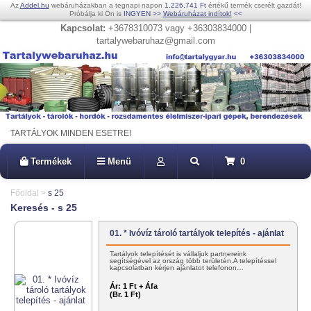
Az
Addel.hu
webáruházakban a tegnapi napon
1.226.741 Ft
értékű termék cserélt gazdát!
Próbálja ki Ön is
INGYEN
>>
Webáruházat indítok!
<<
Kapcsolat:
+3678310073 vagy +36303834000 |
tartalywebaruhaz@gmail.com
TARTÁLYOK MINDEN ESETRE!
Termékek
Menü
0
Főoldal
>
s 25
Keresés - s 25
01. * Ivóvíz tároló tartályok telepítés - ajánlat
Tartályok telepítését is vállaljuk partnereink
segítségével az ország több területén.A telepítéssel
kapcsolatban kérjen ajánlatot telefonon…
Ár:
1 Ft + Áfa
(Br. 1 Ft)