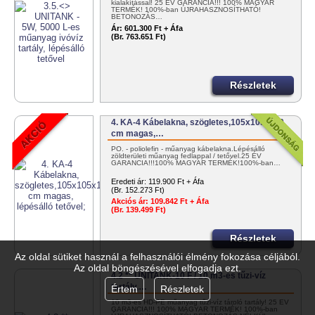
kialakítással! 25 ÉV GARANCIA!!! 100% MAGYAR
TERMÉK! 100%-ban ÚJRAHASZNOSÍTHATÓ!
BETONOZÁS…
Ár:
601.300 Ft + Áfa
(Br. 763.651 Ft)
Részletek
4. KA-4 Kábelakna, szögletes,105x105x110
cm magas,…
PO. - poliolefin - műanyag kábelakna.Lépésálló
zöldterületi műanyag fedlappal / tetővel.25 ÉV
GARANCIA!!!100% MAGYAR TERMÉK!100%-ban…
Eredeti ár:
119.900 Ft + Áfa
(Br. 152.273 Ft)
Akciós ár:
109.842 Ft + Áfa
(Br. 139.499 Ft)
Részletek
Az oldal sütiket használ a felhasználói élmény fokozása céljából.
Az oldal böngészésével elfogadja ezt.
4.2 ** UNITANK-10 F / 10 m3-es tűzi-víz
tartály,…
Értem
Részletek
10 m3-es HD-PE műanyag tűzi-víz tároló tartály! 25 ÉV
GARANCIA!!! 100% MAGYAR TERMÉK! 100%-ban