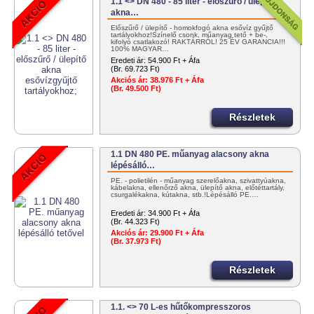
1.1 <> DN 480 - 85 liter - előszűrő / ülepítő
akna…
Előszűrő / ülepítő - homokfogó akna esővíz gyűjtő
tartályokhoz!Színelő csonk, műanyag tető + be-,
kifolyó csatlakozó! RAKTÁRRÓL! 25 ÉV GARANCIA!!!
100% MAGYAR…
Eredeti ár:
54.900 Ft + Áfa
(Br. 69.723 Ft)
Akciós ár:
38.976 Ft + Áfa
(Br. 49.500 Ft)
Részletek
1.1 DN 480 PE. műanyag alacsony akna
lépésálló…
PE. - polietilén - műanyag szerelőakna, szivattyúakna,
kábelakna, ellenőrző akna, ülepítő akna, előtéttartály,
csurgalékakna, kútakna, stb.!Lépésálló PE.…
Eredeti ár:
34.900 Ft + Áfa
(Br. 44.323 Ft)
Akciós ár:
29.900 Ft + Áfa
(Br. 37.973 Ft)
Részletek
1.1. <> 70 L-es hűtőkompresszoros