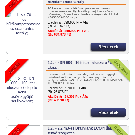
rozsdamentes tartály;
70 L-es automata hűtőkompresszorral szerelt
rozsdamentes tartály. Ideális pl. tej, bor, cefre stb.
hűtésére, hőntartására! Kedvezményes kiszállítás!
+36303834000 vagy…
Eredeti ár:
599.900 Ft + Áfa
(Br. 761.873 Ft)
Akciós ár:
499.900 Ft + Áfa
(Br. 634.873 Ft)
Részletek
1.2. <> DN 600 - 165 liter - előszűrő / ülepítő
akna…
Előszűrő / ülepítő - homokfogó akna esővízgyűjtő
tartályokhoz!Színelő csonk, műanyag tető + be-,
kifolyó csatlakozó!25 ÉV GARANCIA!!!100% MAGYAR
TERMÉK!100%-ban…
Eredeti ár:
59.900 Ft + Áfa
(Br. 76.073 Ft)
Akciós ár:
39.362 Ft + Áfa
(Br. 49.990 Ft)
Részletek
1.2. ~ 2,2 m3-es DrainTank ECO műanyag -
fekvő szögletes…