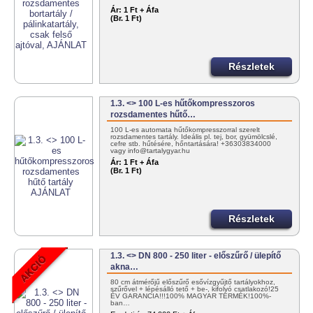
Ár:
1 Ft + Áfa
(Br. 1 Ft)
Részletek
1.3. <> 100 L-es hűtőkompresszoros
rozsdamentes hűtő…
100 L-es automata hűtőkompresszorral szerelt
rozsdamentes tartály. Ideális pl. tej, bor, gyümölcslé,
cefre stb. hűtésére, hőntartására! +36303834000
vagy info@tartalygyar.hu
Ár:
1 Ft + Áfa
(Br. 1 Ft)
Részletek
1.3. <> DN 800 - 250 liter - előszűrő / ülepítő
akna…
80 cm átmérőjű előszűrő esővízgyűjtő tartályokhoz,
szűrővel + lépésálló tető + be-, kifolyó csatlakozó!25
ÉV GARANCIA!!!100% MAGYAR TERMÉK!100%-
ban…