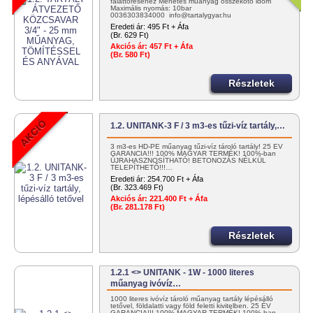
faláttöréséhez Menetes műanyag összekötő idom
Maximális nyomás: 10bar
0036303834000 info@tartalygyar.hu
Eredeti ár:
495 Ft + Áfa
(Br. 629 Ft)
Akciós ár:
457 Ft + Áfa
(Br. 580 Ft)
Részletek
1.2. UNITANK-3 F / 3 m3-es tűzi-víz tartály,…
3 m3-es HD-PE műanyag tűzi-víz tároló tartály! 25 ÉV
GARANCIA!!! 100% MAGYAR TERMÉK! 100%-ban
ÚJRAHASZNOSÍTHATÓ! BETONOZÁS NÉLKÜL
TELEPÍTHETŐ!!!…
Eredeti ár:
254.700 Ft + Áfa
(Br. 323.469 Ft)
Akciós ár:
221.400 Ft + Áfa
(Br. 281.178 Ft)
Részletek
1.2.1 <> UNITANK - 1W - 1000 literes
műanyag ivóvíz…
1000 literes ivóvíz tároló műanyag tartály lépésálló
tetővel, földalatti vagy föld feletti kivitelben. 25 ÉV
GARANCIA!!! 100% MAGYAR TERMÉK! 100%-ban…