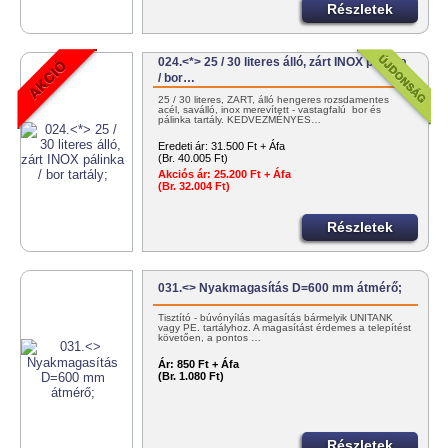
Részletek
024.<*> 25 / 30 literes álló, zárt INOX pálinka
/ bor…
25 / 30 literes, ZÁRT, álló hengeres rozsdamentes
acél, saválló, inox merevített - vastagfalú bor és
pálinka tartály. KEDVEZMÉNYES…
Eredeti ár:
31.500 Ft + Áfa
(Br. 40.005 Ft)
Akciós ár:
25.200 Ft + Áfa
(Br. 32.004 Ft)
Részletek
031.<> Nyakmagasítás D=600 mm átmérő;
Tisztító - búvónyílás magasítás bármelyik UNITANK
vagy PE. tartályhoz. A magasítást érdemes a telepítést
követően, a pontos …
Ár:
850 Ft + Áfa
(Br. 1.080 Ft)
Részletek