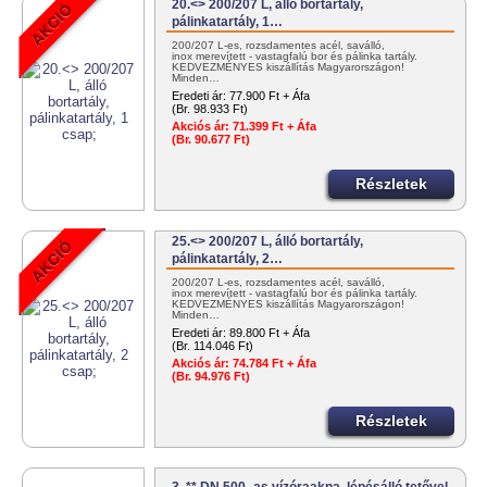
20.<> 200/207 L, álló bortartály,
pálinkatartály, 1…
200/207 L-es, rozsdamentes acél, saválló,
inox merevített - vastagfalú bor és pálinka tartály.
KEDVEZMÉNYES kiszállítás Magyarországon!
Minden…
Eredeti ár:
77.900 Ft + Áfa
(Br. 98.933 Ft)
Akciós ár:
71.399 Ft + Áfa
(Br. 90.677 Ft)
Részletek
25.<> 200/207 L, álló bortartály,
pálinkatartály, 2…
200/207 L-es, rozsdamentes acél, saválló,
inox merevített - vastagfalú bor és pálinka tartály.
KEDVEZMÉNYES kiszállítás Magyarországon!
Minden…
Eredeti ár:
89.800 Ft + Áfa
(Br. 114.046 Ft)
Akciós ár:
74.784 Ft + Áfa
(Br. 94.976 Ft)
Részletek