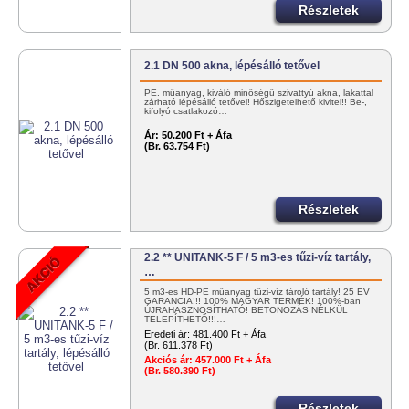
Részletek
2.1 DN 500 akna, lépésálló tetővel
PE. műanyag, kiváló minőségű szivattyú akna, lakattal
zárható lépésálló tetővel! Hőszigetelhető kivitel!! Be-,
kifolyó csatlakozó…
Ár:
50.200 Ft + Áfa
(Br. 63.754 Ft)
Részletek
2.2 ** UNITANK-5 F / 5 m3-es tűzi-víz tartály,
…
5 m3-es HD-PE műanyag tűzi-víz tároló tartály! 25 ÉV
GARANCIA!!! 100% MAGYAR TERMÉK! 100%-ban
ÚJRAHASZNOSÍTHATÓ! BETONOZÁS NÉLKÜL
TELEPÍTHETŐ!!!…
Eredeti ár:
481.400 Ft + Áfa
(Br. 611.378 Ft)
Akciós ár:
457.000 Ft + Áfa
(Br. 580.390 Ft)
Részletek