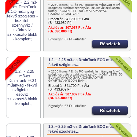
~ 2250 literes PE. és PO.-poliolefin műanyag fekvő
szögletes tisztított szennyvíz / szürkevíz szikkasztó
tartály - KOMPLETT! 50 ÉV ALAPANYAG
GARANCIA!MAGYAR…
Eredeti ár:
341.700 Ft + Áfa
(Br. 433.959 Ft)
Akciós ár:
307.087 Ft + Áfa
(Br. 390.000 Ft)
Egységár: 67 Ft +Áfa/liter
Részletek
1.2. ~ 2,25 m3-es DrainTank ECO műanyag -
fekvő szögletes…
~ 2250 literes PE. és PO.-poliolefin műanyag fekvő
szögletes esővíz szikkasztó tartály - KOMPLETT! 50
ÉV ALAPANYAG GARANCIA!MAGYAR
GYÁRTMÁNY!100%-BAN…
Eredeti ár:
341.700 Ft + Áfa
(Br. 433.959 Ft)
Akciós ár:
307.087 Ft + Áfa
(Br. 390.000 Ft)
Egységár: 67 Ft +Áfa/liter
Részletek
1.2. ~ 2,25 m3-es DrainTank ECO műanyag -
fekvő szögletes…