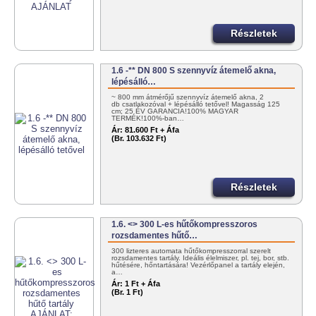
Részletek
1.6 -** DN 800 S szennyvíz átemelő akna,
lépésálló…
~ 800 mm átmérőjű szennyvíz átemelő akna, 2
db csatlakozóval + lépésálló tetővel! Magasság 125
cm; 25 ÉV GARANCIA!100% MAGYAR
TERMÉK!100%-ban…
Ár:
81.600 Ft + Áfa
(Br. 103.632 Ft)
Részletek
1.6. <> 300 L-es hűtőkompresszoros
rozsdamentes hűtő…
300 lizteres automata hűtőkompresszorral szerelt
rozsdamentes tartály. Ideális élelmiszer, pl. tej, bor, stb.
hűtésére, hőntartására! Vezérlőpanel a tartály elején,
a…
Ár:
1 Ft + Áfa
(Br. 1 Ft)