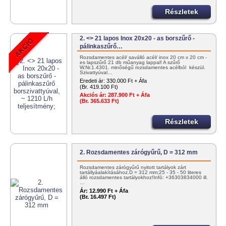
Részletek
2. <> 21 lapos Inox 20x20 - as borszűrő -
pálinkaszűrő…
Rozsdamentes acél/ saválló acél/ inox 20 cm x 20 cm -
es lapszűrő 21 db műanyag lappal! A szűrő
W.Nr.1.4301. minőségű rozsdamentes acélból készül.
Szivattyúval…
Eredeti ár:
330.000 Ft + Áfa
(Br. 419.100 Ft)
Akciós ár:
287.900 Ft + Áfa
(Br. 365.633 Ft)
Részletek
2. Rozsdamentes zárógyűrű, D = 312 mm
Rozsdamentes zárógyűrű nyitott tartályok zárt
tartállyáalakításához.D = 312 mm;25 - 35 - 50 literes
álló rozsdamentes tartályokhoz!Infó: +36303834000 ill.
…
Ár:
12.990 Ft + Áfa
(Br. 16.497 Ft)