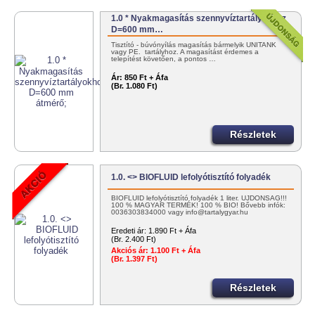
1.0 * Nyakmagasítás szennyvíztartályokhoz
D=600 mm…
Tisztító - búvónyílás magasítás bármelyik UNITANK
vagy PE. tartályhoz. A magasítást érdemes a
telepítést követően, a pontos …
Ár:
850 Ft + Áfa
(Br. 1.080 Ft)
Részletek
1.0. <> BIOFLUID lefolyótisztító folyadék
BIOFLUID lefolyótisztító folyadék 1 liter. ÚJDONSÁG!!!
100 % MAGYAR TERMÉK! 100 % BIO! Bővebb infók:
0036303834000 vagy info@tartalygyar.hu
Eredeti ár:
1.890 Ft + Áfa
(Br. 2.400 Ft)
Akciós ár:
1.100 Ft + Áfa
(Br. 1.397 Ft)
Részletek