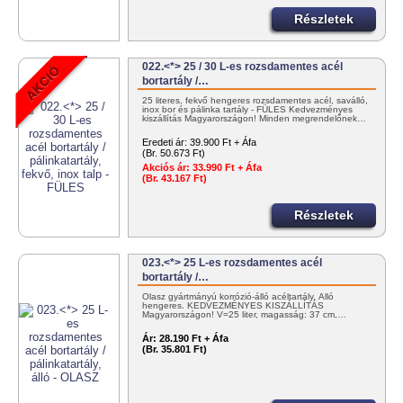
Részletek
022.<*> 25 / 30 L-es rozsdamentes acél
bortartály /…
25 literes, fekvő hengeres rozsdamentes acél, saválló,
inox bor és pálinka tartály - FÜLES Kedvezményes
kiszállítás Magyarországon! Minden megrendelőnek…
Eredeti ár:
39.900 Ft + Áfa
(Br. 50.673 Ft)
Akciós ár:
33.990 Ft + Áfa
(Br. 43.167 Ft)
Részletek
023.<*> 25 L-es rozsdamentes acél
bortartály /…
Olasz gyártmányú korrózió-álló acéltartály. Álló
hengeres. KEDVEZMÉNYES KISZÁLLÍTÁS
Magyarországon! V=25 liter, magasság: 37 cm,…
Ár:
28.190 Ft + Áfa
(Br. 35.801 Ft)