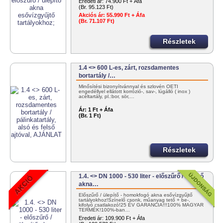
Eredeti ár:
74.900 Ft + Áfa
(Br. 95.123 Ft)
Akciós ár:
55.990 Ft + Áfa
(Br. 71.107 Ft)
Részletek
1.4 <> 600 L-es, zárt, rozsdamentes
bortartály /…
Minősítési bizonyítvánnyal és szlovén OÉTI
engedéllyel ellátott korrózió-, sav-, lúgálló ( inox )
acéltartály, pl.:bor, sör,…
Ár:
1 Ft + Áfa
(Br. 1 Ft)
Részletek
1.4. <> DN 1000 - 530 liter - előszűrő / ülepítő
akna…
Előszűrő / ülepítő - homokfogó akna esővízgyűjtő
tartályokhoz!Színelő csonk, műanyag tető + be-,
kifolyó csatlakozó!25 ÉV GARANCIA!!!100% MAGYAR
TERMÉK!100%-ban…
Eredeti ár:
109.900 Ft + Áfa