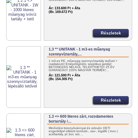
Ár:
133.600 Ft + Áfa
(Br. 169.672 Ft)
Részletek
1.3 ** UNITANK - 1 m3-es műanyag
szennyvíztartály,…
1 m3-es PE. műanyag szennyvíztartály tetővel +
csatlakozó! Emésztőgödör, szeptikus tartály!
BETONOZÁS NÉLKÜL TELEPÍTHETŐ! 25 ÉV
GARANCIA!!! 100% MAGYAR TERMÉK!…
Ár:
121.500 Ft + Áfa
(Br. 154.305 Ft)
Részletek
1.3 <> 600 literes zárt, rozsdamentes
bortartály /…
Minősítési bizonyítvánnyal és szlovén OÉTI
engedéllyel ellátott korrózió-, sav-, lúgálló ( inox )
acéltartály, pl.:bor, sör,…