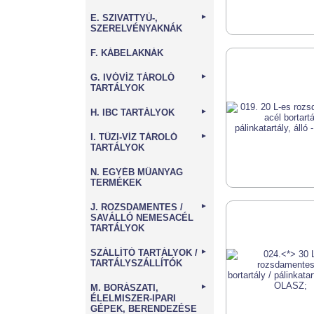
E. SZIVATTYÚ-,
►
SZERELVÉNYAKNÁK
F. KÁBELAKNÁK
G. IVÓVÍZ TÁROLÓ
►
TARTÁLYOK
H. IBC TARTÁLYOK
►
I. TŰZI-VÍZ TÁROLÓ
►
TARTÁLYOK
N. EGYÉB MŰANYAG
TERMÉKEK
J. ROZSDAMENTES /
►
SAVÁLLÓ NEMESACÉL
TARTÁLYOK
SZÁLLÍTÓ TARTÁLYOK /
►
TARTÁLYSZÁLLÍTÓK
M. BORÁSZATI,
►
ÉLELMISZER-IPARI
GÉPEK, BERENDEZÉSE