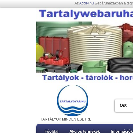
Az
Addel.hu
webáruházakban a teg
TARTÁLYOK MINDEN ESETRE!
Főoldal
Akciós termékek
Információk