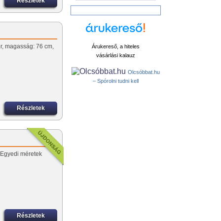
Részletek
ter, magasság: 76 cm,
Árukereső, a hiteles
vásárlási kalauz
Olcsóbbat.hu
– Spórolni tudni kell
Részletek
 Egyedi méretek
Részletek