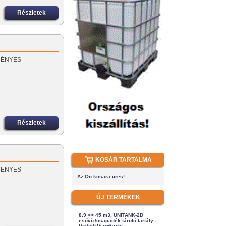
Részletek
EZMÉNYES
Részletek
KOSÁR TARTALMA
EZMÉNYES
Az Ön kosara üres!
ÚJ TERMÉKEK
8.9 <> 45 m3, UNITANK-2D
esővíz/csapadék tároló tartály -