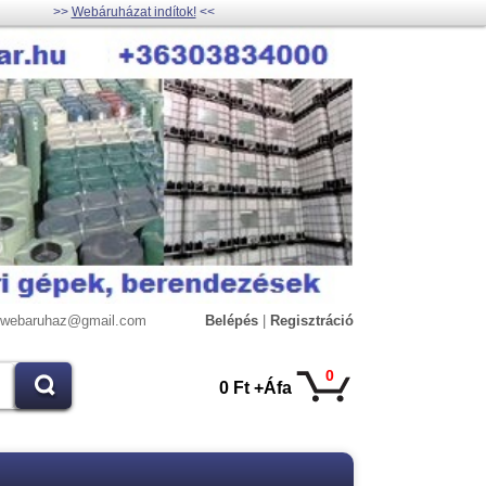
>>
Webáruházat indítok!
<<
lywebaruhaz@gmail.com
Belépés
|
Regisztráció
0
0 Ft +Áfa