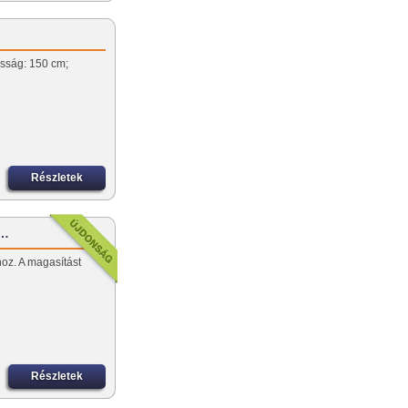
asság: 150 cm;
Részletek
m…
hoz. A magasítást
Részletek