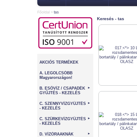
Főoldal
>
tas
Keresés - tas
AKCIÓS TERMÉKEK
A. LEGOLCSÓBB
Magyarországon!
B. ESŐVÍZ / CSAPADÉK
►
GYŰJTÉS - KEZELÉS
C. SZENNYVÍZGYŰJTÉS
►
- KEZELÉS
C. SZÜRKEVÍZGYŰJTÉS
►
- KEZELÉS
D. VÍZÓRAAKNÁK
►