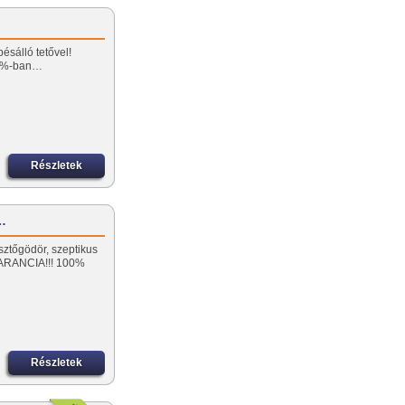
ésálló tetővel!
0%-ban…
Részletek
ó…
sztőgödör, szeptikus
ARANCIA!!! 100%
Részletek