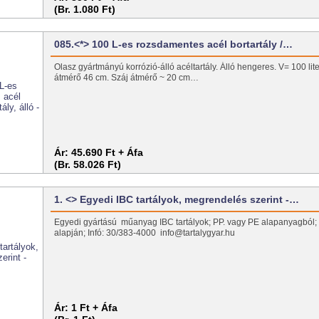
(Br. 1.080 Ft)
085.<*> 100 L-es rozsdamentes acél bortartály /…
Olasz gyártmányú korrózió-álló acéltartály. Álló hengeres. V= 100 li
átmérő 46 cm. Száj átmérő ~ 20 cm…
Ár:
45.690 Ft + Áfa
(Br. 58.026 Ft)
1. <> Egyedi IBC tartályok, megrendelés szerint -…
Egyedi gyártású műanyag IBC tartályok; PP. vagy PE alapanyagból;
alapján; Infó: 30/383-4000 info@tartalygyar.hu
Ár:
1 Ft + Áfa