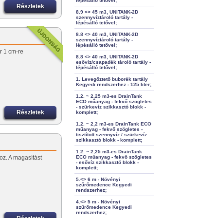
lépésálló tetővel;
Részletek
8.9 <> 45 m3, UNITANK-2D
szennyvíztároló tartály -
lépésálló tetővel;
8.8 <> 40 m3, UNITANK-2D
szennyvíztároló tartály -
lépésálló tetővel;
r 1 cm-re
8.8 <> 40 m3, UNITANK-2D
esővíz/csapadék tároló tartály -
lépésálló tetővel;
1. Levegőztető buborék tartály
Kegyedi rendszerhez - 125 liter;
1.2. ~ 2,25 m3-es DrainTank
ECO műanyag - fekvő szögletes
- szürkevíz szikkasztó blokk -
Részletek
komplett;
1.2. ~ 2,2 m3-es DrainTank ECO
műanyag - fekvő szögletes -
tisztított szennyvíz / szürkevíz
szikkasztó blokk - komplett;
1.2. ~ 2,25 m3-es DrainTank
oz. A magasítást
ECO műanyag - fekvő szögletes
- esővíz szikkasztó blokk -
komplett;
5.<> 6 m - Növényi
szűrőmedence Kegyedi
rendszerhez;
4.<> 5 m - Növényi
szűrőmedence Kegyedi
rendszerhez;