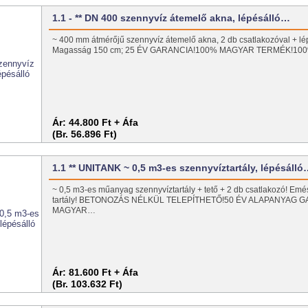
1.1 - ** DN 400 szennyvíz átemelő akna, lépésálló…
~ 400 mm átmérőjű szennyvíz átemelő akna, 2 db csatlakozóval + lép
Magasság 150 cm; 25 ÉV GARANCIA!100% MAGYAR TERMÉK!10
Ár:
44.800 Ft + Áfa
(Br. 56.896 Ft)
1.1 ** UNITANK ~ 0,5 m3-es szennyvíztartály, lépésáll
~ 0,5 m3-es műanyag szennyvíztartály + tető + 2 db csatlakozó! Emé
tartály! BETONOZÁS NÉLKÜL TELEPÍTHETŐ!50 ÉV ALAPANYAG G
MAGYAR…
Ár:
81.600 Ft + Áfa
(Br. 103.632 Ft)