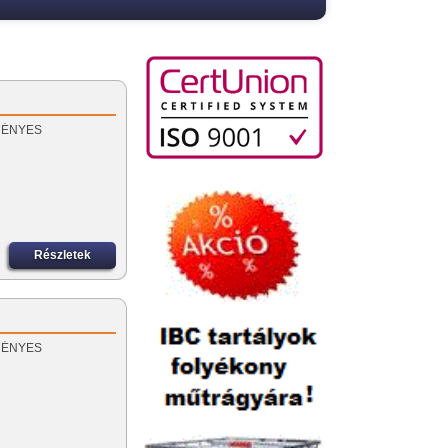
EZMÉNYES
Részletek
EZMÉNYES