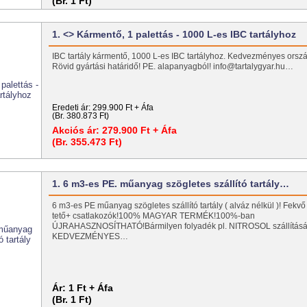
(Br. 1 Ft)
1. <> Kármentő, 1 palettás - 1000 L-es IBC tartályhoz
IBC tartály kármentő, 1000 L-es IBC tartályhoz. Kedvezményes ország
Rövid gyártási határidő! PE. alapanyagból! info@tartalygyar.hu…
Eredeti ár:
299.900 Ft + Áfa
(Br. 380.873 Ft)
Akciós ár:
279.900 Ft + Áfa
(Br. 355.473 Ft)
1. 6 m3-es PE. műanyag szögletes szállító tartály…
6 m3-es PE műanyag szögletes szállító tartály ( alváz nélkül )! Fekvő 
tető+ csatlakozók!100% MAGYAR TERMÉK!100%-ban
ÚJRAHASZNOSÍTHATÓ!Bármilyen folyadék pl. NITROSOL szállításá
KEDVEZMÉNYES…
Ár:
1 Ft + Áfa
(Br. 1 Ft)