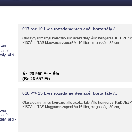
017.<*> 10 L-es rozsdamentes acél bortartály /…
Olasz gyártmányú korrózió-álló acéltartály. Álló hengeres! KEDV
KISZÁLLÍTÁS Magyarországon! V=10 liter, magasság: 22 cm,…
Ár:
20.990 Ft + Áfa
(Br. 26.657 Ft)
018.<*> 15 L-es rozsdamentes acél bortartály /…
Olasz gyártmányú korrózió-álló acéltartály. Álló hengeres. KEDV
KISZÁLLÍTÁS Magyarországon! V=15 liter, magasság: 30 cm,…