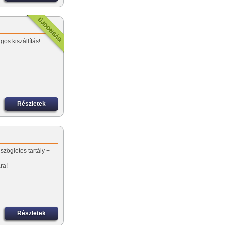
os kiszállítás!
Részletek
szögletes tartály +
ra!
Részletek