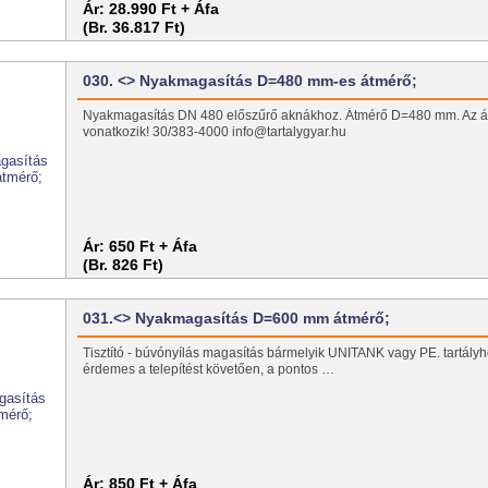
Ár:
28.990 Ft + Áfa
(Br. 36.817 Ft)
030. <> Nyakmagasítás D=480 mm-es átmérő;
Nyakmagasítás DN 480 előszűrő aknákhoz. Átmérő D=480 mm. Az á
vonatkozik! 30/383-4000 info@tartalygyar.hu
Ár:
650 Ft + Áfa
(Br. 826 Ft)
031.<> Nyakmagasítás D=600 mm átmérő;
Tisztító - búvónyílás magasítás bármelyik UNITANK vagy PE. tartályh
érdemes a telepítést követően, a pontos …
Ár:
850 Ft + Áfa