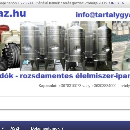
napi napon
1.226.741 Ft
értékű termék cserélt gazdát! Próbálja ki Ön is
INGYEN
Kapcsolat:
+3678310073 vagy +36303834000 | tarta
▾
ÁSZF
Dokumentumok
▾