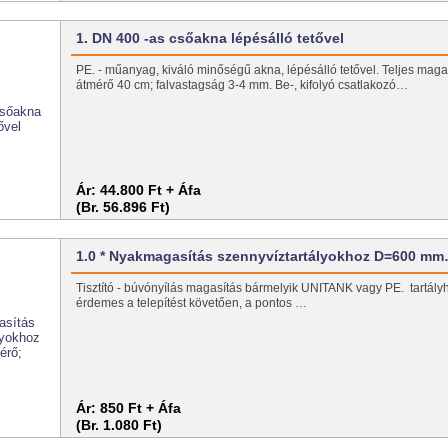
1. DN 400 -as csőakna lépésálló tetővel
PE. - műanyag, kiváló minőségű akna, lépésálló tetővel. Teljes mag
átmérő 40 cm; falvastagság 3-4 mm. Be-, kifolyó csatlakozó…
Ár:
44.800 Ft + Áfa
(Br. 56.896 Ft)
1.0 * Nyakmagasítás szennyvíztartályokhoz D=600 m
Tisztító - búvónyílás magasítás bármelyik UNITANK vagy PE. tartály
érdemes a telepítést követően, a pontos …
Ár:
850 Ft + Áfa
(Br. 1.080 Ft)