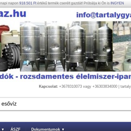
gnapi napon
918.501 Ft
értékű termék cserélt gazdát! Próbálja ki Ön is
INGYEN
Kapcsolat:
+3678310073 vagy +36303834000 | tarta
▾
ÁSZF
Dokumentumok
▾