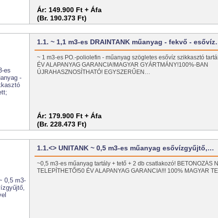
Ár:
149.900 Ft + Áfa
(Br. 190.373 Ft)
1.1. ~ 1,1 m3-es DRAINTANK műanyag - fekvő - esőví
~ 1 m3-es PO.-poliolefin - műanyag szögletes esővíz szikkasztó tar
ÉV ALAPANYAG GARANCIA!MAGYAR GYÁRTMÁNY!100%-BAN
ÚJRAHASZNOSÍTHATÓ! EGYSZERŰEN…
Ár:
179.900 Ft + Áfa
(Br. 228.473 Ft)
1.1.<> UNITANK ~ 0,5 m3-es műanyag esővízgyűjtő,…
~0,5 m3-es műanyag tartály + tető + 2 db csatlakozó! BETONOZÁS
TELEPÍTHETŐ!50 ÉV ALAPANYAG GARANCIA!!! 100% MAGYAR T