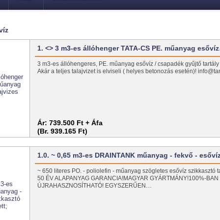
víz
1. <> 3 m3-es állóhenger TATA-CS PE. műanyag esőví
3 m3-es állóhengeres, PE. műanyag esővíz / csapadék gyűjtő tartály t
Akár a teljes talajvizet is elviseli ( helyes betonozás esetén)! info@t
Ár:
739.500 Ft + Áfa
(Br. 939.165 Ft)
1.0. ~ 0,65 m3-es DRAINTANK műanyag - fekvő - esőv
~ 650 literes PO. - poliolefin - műanyag szögletes esővíz szikkasztó
50 ÉV ALAPANYAG GARANCIA!MAGYAR GYÁRTMÁNY!100%-BAN
ÚJRAHASZNOSÍTHATÓ! EGYSZERŰEN…