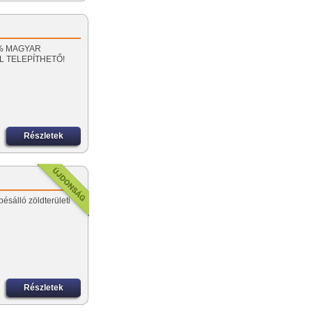
00% MAGYAR
L TELEPÍTHETŐ!
Részletek
ésálló zöldterületi
Részletek