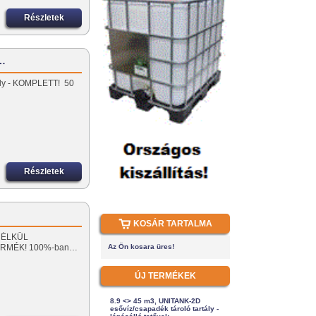
Részletek
z…
tály - KOMPLETT! 50
Részletek
KOSÁR TARTALMA
 NÉLKÜL
ERMÉK! 100%-ban…
Az Ön kosara üres!
ÚJ TERMÉKEK
8.9 <> 45 m3, UNITANK-2D
esővíz/csapadék tároló tartály -