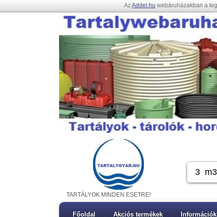
Az
Addel.hu
webáruházakban a te
TARTÁLYOK MINDEN ESETRE!
Főoldal
Akciós termékek
Információk