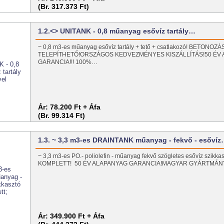
(Br. 317.373 Ft)
1.2.<> UNITANK - 0,8 műanyag esővíz tartály…
~ 0,8 m3-es műanyag esővíz tartály + tető + csatlakozó! BETONO
TELEPÍTHETŐ!ORSZÁGOS KEDVEZMÉNYES KISZÁLLÍTÁS!50 ÉV
GARANCIA!!! 100%…
Ár:
78.200 Ft + Áfa
(Br. 99.314 Ft)
1.3. ~ 3,3 m3-es DRAINTANK műanyag - fekvő - esőví
~ 3,3 m3-es PO.- poliolefin - műanyag fekvő szögletes esővíz szikkasz
KOMPLETT! 50 ÉV ALAPANYAG GARANCIA!MAGYAR GYÁRTMÁ
Ár:
349.900 Ft + Áfa