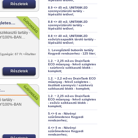
lépésálló tetővel;
Részletek
8.9 <> 45 m3, UNITANK-2D
szennyvíztároló tartály -
lépésálló tetővel;
8.8 <> 40 m3, UNITANK-2D
gletes…
szennyvíztároló tartály -
lépésálló tetővel;
zikkasztó tartály -
8.8 <> 40 m3, UNITANK-2D
NY!100%-BAN…
esővíz/csapadék tároló tartály -
lépésálló tetővel;
1. Levegőztető buborék tartály
Kegyedi rendszerhez - 125 liter;
Egységár: 67 Ft +Áfa/liter
1.2. ~ 2,25 m3-es DrainTank
ECO műanyag - fekvő szögletes
- szürkevíz szikkasztó blokk -
Részletek
komplett;
1.2. ~ 2,2 m3-es DrainTank ECO
műanyag - fekvő szögletes -
tisztított szennyvíz / szürkevíz
szikkasztó blokk - komplett;
íz…
1.2. ~ 2,25 m3-es DrainTank
tartály -
ECO műanyag - fekvő szögletes
- esővíz szikkasztó blokk -
Y!100%-BAN
komplett;
5.<> 6 m - Növényi
szűrőmedence Kegyedi
rendszerhez;
4.<> 5 m - Növényi
szűrőmedence Kegyedi
rendszerhez;