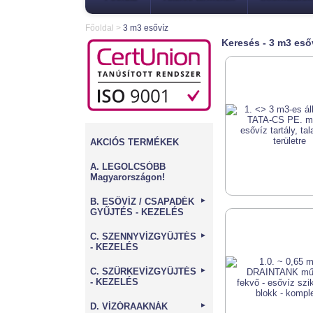
Főoldal
>
3 m3 esővíz
Keresés - 3 m3 eső
AKCIÓS TERMÉKEK
A. LEGOLCSÓBB
Magyarországon!
B. ESŐVÍZ / CSAPADÉK
►
GYŰJTÉS - KEZELÉS
C. SZENNYVÍZGYŰJTÉS
►
- KEZELÉS
C. SZÜRKEVÍZGYŰJTÉS
►
- KEZELÉS
D. VÍZÓRAAKNÁK
►