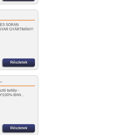
PÍTÉS SORÁN
AGYAR GYÁRTMÁNY!
Részletek
z…
tó tartály -
NY!100%-BAN…
Részletek