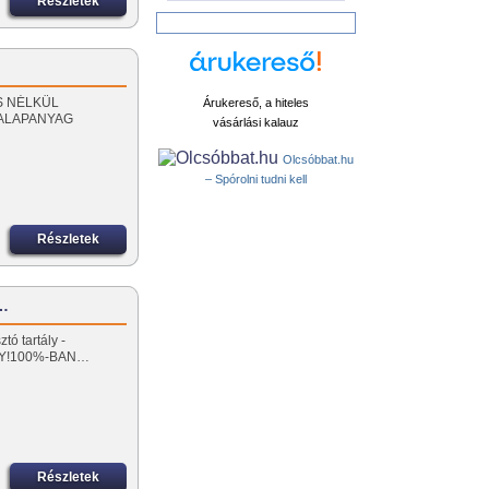
Részletek
ZÁS NÉLKÜL
Árukereső, a hiteles
 ALAPANYAG
vásárlási kalauz
Olcsóbbat.hu
– Spórolni tudni kell
Részletek
z…
tó tartály -
NY!100%-BAN…
Részletek