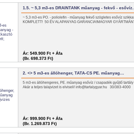
1.5. ~ 5,3 m3-es DRAINTANK műanyag - fekvő - esőví
~ 5,3 m3-es PO. - poliolefin - műanyag fekvő szögletes esővíz szikkasz
KOMPLETT! 50 ÉV ALAPANYAG GARANCIA!MAGYAR GYÁRTMÁ
Ár:
549.900 Ft + Áfa
(Br. 698.373 Ft)
2. <> 5 m3-es állóhenger, TATA-CS PE. műanyag…
5 m3-es állóhengeres, PE. műanyag esővíz / csapadék gyűjtő tartály t
Akár a teljes talajvizet is elviseli! info@tartalygyar.hu 30/383-4000
Ár:
999.900 Ft + Áfa
(Br. 1.269.873 Ft)