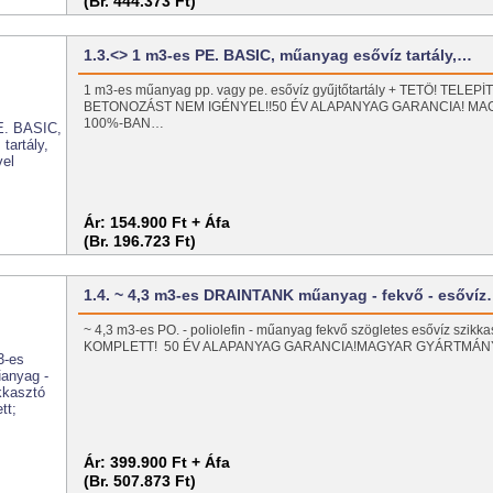
(Br. 444.373 Ft)
1.3.<> 1 m3-es PE. BASIC, műanyag esővíz tartály,…
1 m3-es műanyag pp. vagy pe. esővíz gyűjtőtartály + TETŐ! TELE
BETONOZÁST NEM IGÉNYEL!!50 ÉV ALAPANYAG GARANCIA! M
100%-BAN…
Ár:
154.900 Ft + Áfa
(Br. 196.723 Ft)
1.4. ~ 4,3 m3-es DRAINTANK műanyag - fekvő - esőví
~ 4,3 m3-es PO. - poliolefin - műanyag fekvő szögletes esővíz szikkasz
KOMPLETT! 50 ÉV ALAPANYAG GARANCIA!MAGYAR GYÁRTMÁ
Ár:
399.900 Ft + Áfa
(Br. 507.873 Ft)