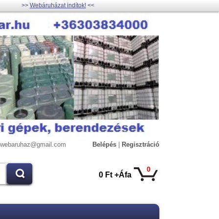
>>
Webáruházat indítok!
<<
lywebaruhaz@gmail.com
Belépés
|
Regisztráció
0
0 Ft +Áfa