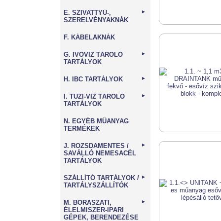
E. SZIVATTYÚ-,
►
SZERELVÉNYAKNÁK
F. KÁBELAKNÁK
G. IVÓVÍZ TÁROLÓ
►
TARTÁLYOK
H. IBC TARTÁLYOK
►
I. TŰZI-VÍZ TÁROLÓ
►
TARTÁLYOK
N. EGYÉB MŰANYAG
TERMÉKEK
J. ROZSDAMENTES /
►
SAVÁLLÓ NEMESACÉL
TARTÁLYOK
SZÁLLÍTÓ TARTÁLYOK /
►
TARTÁLYSZÁLLÍTÓK
M. BORÁSZATI,
►
ÉLELMISZER-IPARI
GÉPEK, BERENDEZÉSE