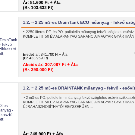
Ár:
81.600 Ft + Áfa
(Br. 103.632 Ft)
1.2. ~ 2,25 m3-es DrainTank ECO műanyag - fekvő szö
~ 2250 literes PE. és PO.-poliolefin műanyag fekvő szögletes esővíz s
KOMPLETT! 50 ÉV ALAPANYAG GARANCIA!MAGYAR GYÁRTMÁ
Eredeti ár:
341.700 Ft + Áfa
(Br. 433.959 Ft)
Akciós ár:
307.087 Ft + Áfa
(Br. 390.000 Ft)
1.2. ~ 2,25 m3-es DRAINTANK műanyag - fekvő - esőv
~ 2 m3-es PO.-poliolefin - műanyag fekvő szögletes esővíz szikkasztó 
KOMPLETT! 50 ÉV ALAPANYAG GARANCIA!MAGYAR GYÁRTMÁN
ÚJRAHASZNOSÍTHATÓ! EGYSZERŰEN…
Ár:
249.900 Ft + Áfa