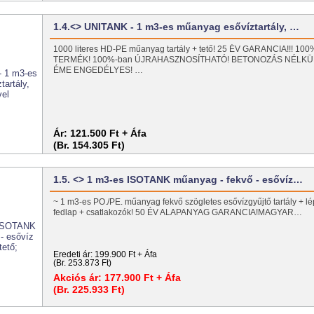
1.4.<> UNITANK - 1 m3-es műanyag esővíztartály, …
1000 literes HD-PE műanyag tartály + tető! 25 ÉV GARANCIA!!! 1
TERMÉK! 100%-ban ÚJRAHASZNOSÍTHATÓ! BETONOZÁS NÉLKÜ
ÉME ENGEDÉLYES! …
Ár:
121.500 Ft + Áfa
(Br. 154.305 Ft)
1.5. <> 1 m3-es ISOTANK műanyag - fekvő - esővíz…
~ 1 m3-es PO./PE. műanyag fekvő szögletes esővízgyűjtő tartály + lép
fedlap + csatlakozók! 50 ÉV ALAPANYAG GARANCIA!MAGYAR…
Eredeti ár:
199.900 Ft + Áfa
(Br. 253.873 Ft)
Akciós ár:
177.900 Ft + Áfa
(Br. 225.933 Ft)