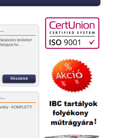
z…
alajvizes területre!
artalygyar.hu …
Részletek
íz…
 tartály - KOMPLETT!