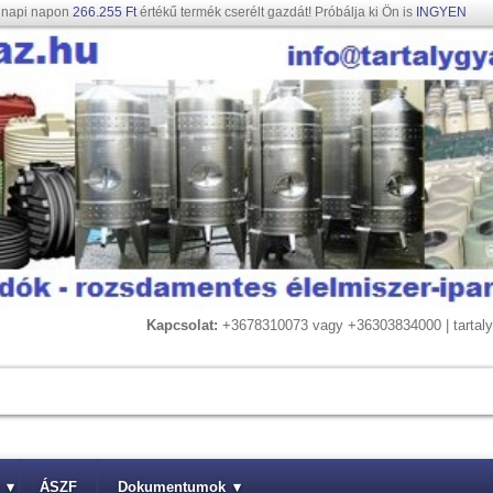
gnapi napon
266.255 Ft
értékű termék cserélt gazdát! Próbálja ki Ön is
INGYEN
Kapcsolat:
+3678310073 vagy +36303834000 | tarta
▾
ÁSZF
Dokumentumok
▾