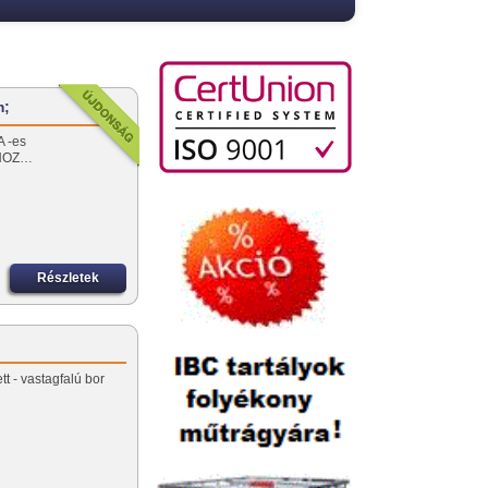
m;
A -es
KHOZ…
Részletek
tt - vastagfalú bor