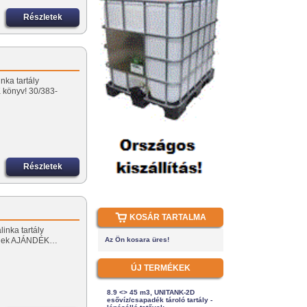
Részletek
nka tartály
könyv! 30/383-
Részletek
KOSÁR TARTALMA
linka tartály
őnek AJÁNDÉK…
Az Ön kosara üres!
ÚJ TERMÉKEK
8.9 <> 45 m3, UNITANK-2D
esővíz/csapadék tároló tartály -