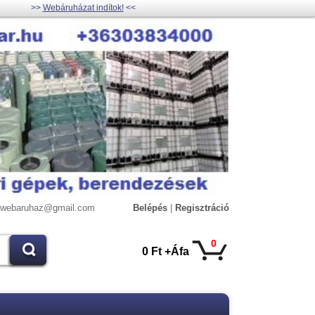
>>
Webáruházat indítok!
<<
lywebaruhaz@gmail.com
Belépés
|
Regisztráció
0
0 Ft +Áfa