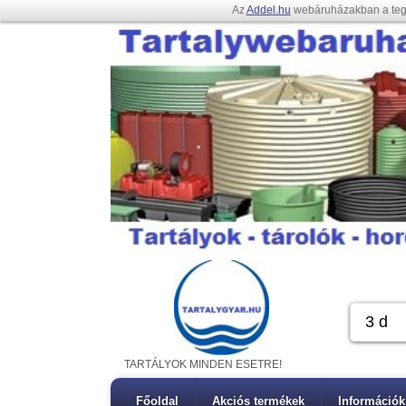
Az
Addel.hu
webáruházakban a te
TARTÁLYOK MINDEN ESETRE!
Főoldal
Akciós termékek
Információk