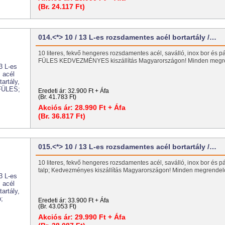
(Br. 24.117 Ft)
014.<*> 10 / 13 L-es rozsdamentes acél bortartály /…
10 literes, fekvő hengeres rozsdamentes acél, saválló, inox bor és pál
FÜLES KEDVEZMÉNYES kiszállítás Magyarországon! Minden meg
Eredeti ár:
32.900 Ft + Áfa
(Br. 41.783 Ft)
Akciós ár:
28.990 Ft + Áfa
(Br. 36.817 Ft)
015.<*> 10 / 13 L-es rozsdamentes acél bortartály /…
10 literes, fekvő hengeres rozsdamentes acél, saválló, inox bor és pál
talp; Kedvezményes kiszállítás Magyarországon! Minden megrend
Eredeti ár:
33.900 Ft + Áfa
(Br. 43.053 Ft)
Akciós ár:
29.990 Ft + Áfa