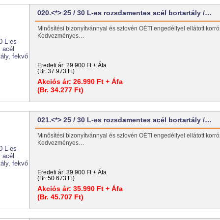
020.<*> 25 / 30 L-es rozsdamentes acél bortartály /…
Minősítési bizonyítvánnyal és szlovén OÉTI engedéllyel ellátott korróz
Kedvezményes…
Eredeti ár:
29.900 Ft + Áfa
(Br. 37.973 Ft)
Akciós ár:
26.990 Ft + Áfa
(Br. 34.277 Ft)
021.<*> 25 / 30 L-es rozsdamentes acél bortartály /…
Minősítési bizonyítvánnyal és szlovén OÉTI engedéllyel ellátott korróz
Kedvezményes…
Eredeti ár:
39.900 Ft + Áfa
(Br. 50.673 Ft)
Akciós ár:
35.990 Ft + Áfa
(Br. 45.707 Ft)