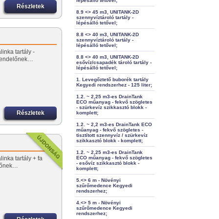
lépésálló tetővel;
Részletek
8.9 <> 45 m3, UNITANK-2D
szennyvíztároló tartály -
lépésálló tetővel;
8.8 <> 40 m3, UNITANK-2D
szennyvíztároló tartály -
lépésálló tetővel;
inka tartály -
8.8 <> 40 m3, UNITANK-2D
rendelőnek…
esővíz/csapadék tároló tartály -
lépésálló tetővel;
1. Levegőztető buborék tartály
Kegyedi rendszerhez - 125 liter;
1.2. ~ 2,25 m3-es DrainTank
ECO műanyag - fekvő szögletes
- szürkevíz szikkasztó blokk -
Részletek
komplett;
1.2. ~ 2,2 m3-es DrainTank ECO
műanyag - fekvő szögletes -
tisztított szennyvíz / szürkevíz
szikkasztó blokk - komplett;
1.2. ~ 2,25 m3-es DrainTank
inka tartály + fa
ECO műanyag - fekvő szögletes
- esővíz szikkasztó blokk -
előnek…
komplett;
5.<> 6 m - Növényi
szűrőmedence Kegyedi
rendszerhez;
4.<> 5 m - Növényi
szűrőmedence Kegyedi
rendszerhez;