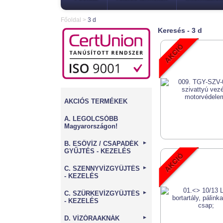
Főoldal
>
3 d
Keresés - 3 d
AKCIÓS TERMÉKEK
A. LEGOLCSÓBB
Magyarországon!
B. ESŐVÍZ / CSAPADÉK
►
GYŰJTÉS - KEZELÉS
C. SZENNYVÍZGYŰJTÉS
►
- KEZELÉS
C. SZÜRKEVÍZGYŰJTÉS
►
- KEZELÉS
D. VÍZÓRAAKNÁK
►