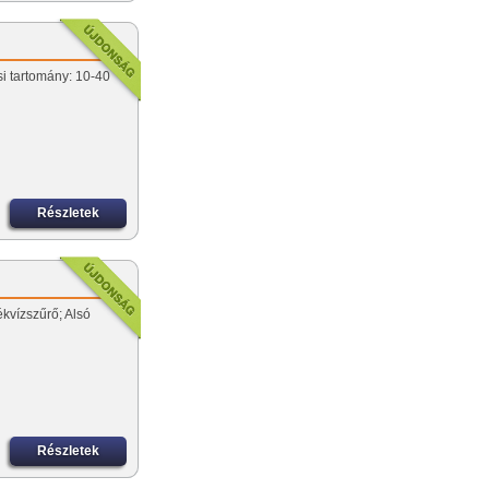
si tartomány: 10-40
Részletek
kvízszűrő; Alsó
Részletek