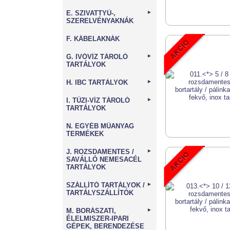
E. SZIVATTYÚ-,
►
SZERELVÉNYAKNÁK
F. KÁBELAKNÁK
G. IVÓVÍZ TÁROLÓ
►
TARTÁLYOK
H. IBC TARTÁLYOK
►
I. TŰZI-VÍZ TÁROLÓ
►
TARTÁLYOK
N. EGYÉB MŰANYAG
TERMÉKEK
J. ROZSDAMENTES /
►
SAVÁLLÓ NEMESACÉL
TARTÁLYOK
SZÁLLÍTÓ TARTÁLYOK /
►
TARTÁLYSZÁLLÍTÓK
M. BORÁSZATI,
►
ÉLELMISZER-IPARI
GÉPEK, BERENDEZÉSE