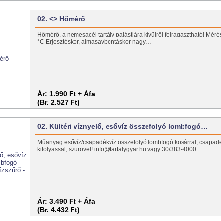
02. <> Hőmérő
Hőmérő, a nemesacél tartály palástjára kívülről felragasztható! Méré
°C Erjesztéskor, almasavbontáskor nagy…
Ár:
1.990 Ft + Áfa
(Br. 2.527 Ft)
02. Kültéri víznyelő, esővíz összefolyó lombfogó…
Műanyag esővíz/csapadékvíz összefolyó lombfogó kosárral, csapadé
kifolyással, szűrővel! info@tartalygyar.hu vagy 30/383-4000
Ár:
3.490 Ft + Áfa
(Br. 4.432 Ft)