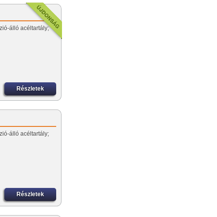
ió-álló acéltartály;
Részletek
ió-álló acéltartály;
Részletek