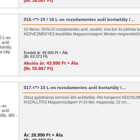
(Br. 38.087 Ft)
016.<*> 10 / 16 L-es rozsdamentes acél bortartály /…
10 literes, OVÁLIS rozsdamentes acél, saválló, inox bor és pálinka tart
KEDVEZMÉNYES kiszállítás Magyarországon! Minden megrendel
Eredeti ár:
49.900 Ft + Áfa
(Br. 63.373 Ft)
Akciós ár:
43.990 Ft + Áfa
(Br. 55.867 Ft)
017.<*> 10 L-es rozsdamentes acél bortartály /…
Olasz gyártmányú korrózió-álló acéltartály. Álló hengeres! KEDV
KISZÁLLÍTÁS Magyarországon! V=10 liter, magasság: 22 cm,…
Ár:
20.990 Ft + Áfa