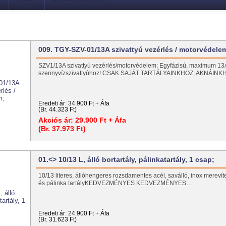
009. TGY-SZV-01/13A szivattyú vezérlés / motorvédele
SZV1/13A szivattyú vezérlés/motorvédelem; Egyfázisú, maximum 13
szennyvízszivattyúhoz! CSAK SAJÁT TARTÁLYAINKHOZ, AKNÁIN
Eredeti ár:
34.900 Ft + Áfa
(Br. 44.323 Ft)
Akciós ár:
29.900 Ft + Áfa
(Br. 37.973 Ft)
01.<> 10/13 L, álló bortartály, pálinkatartály, 1 csap;
10/13 literes, állóhengeres rozsdamentes acél, saválló, inox merevíte
és pálinka tartályKEDVEZMÉNYES KEDVEZMÉNYES…
Eredeti ár:
24.900 Ft + Áfa
(Br. 31.623 Ft)