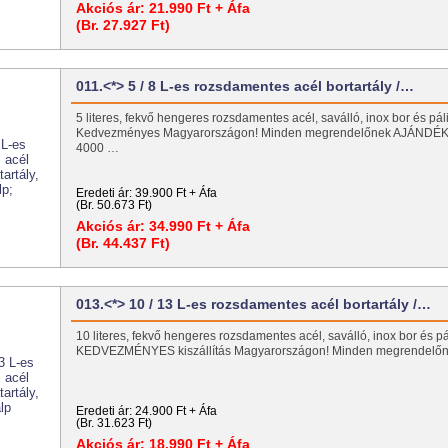
Akciós ár:
21.990 Ft + Áfa
(Br. 27.927 Ft)
011.<*> 5 / 8 L-es rozsdamentes acél bortartály /…
5 literes, fekvő hengeres rozsdamentes acél, saválló, inox bor és páli
Kedvezményes Magyarországon! Minden megrendelőnek AJÁNDÉK 
4000 …
Eredeti ár:
39.900 Ft + Áfa
(Br. 50.673 Ft)
Akciós ár:
34.990 Ft + Áfa
(Br. 44.437 Ft)
013.<*> 10 / 13 L-es rozsdamentes acél bortartály /…
10 literes, fekvő hengeres rozsdamentes acél, saválló, inox bor és pá
KEDVEZMÉNYES kiszállítás Magyarországon! Minden megrendel
Eredeti ár:
24.900 Ft + Áfa
(Br. 31.623 Ft)
Akciós ár:
18.990 Ft + Áfa