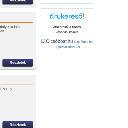
Részletek
ály + fa talp;
Árukereső, a hiteles
őnek…
vásárlási kalauz
Olcsóbbat.hu
– Spórolni tudni kell
Részletek
EZMÉNYES
Részletek