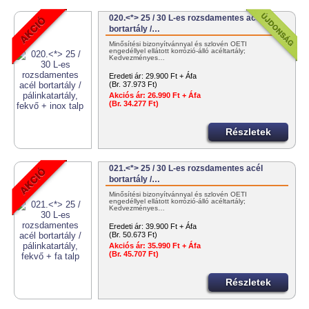
020.<*> 25 / 30 L-es rozsdamentes acél
bortartály /…
Minősítési bizonyítvánnyal és szlovén OÉTI
engedéllyel ellátott korrózió-álló acéltartály;
Kedvezményes…
Eredeti ár:
29.900 Ft + Áfa
(Br. 37.973 Ft)
Akciós ár:
26.990 Ft + Áfa
(Br. 34.277 Ft)
Részletek
021.<*> 25 / 30 L-es rozsdamentes acél
bortartály /…
Minősítési bizonyítvánnyal és szlovén OÉTI
engedéllyel ellátott korrózió-álló acéltartály;
Kedvezményes…
Eredeti ár:
39.900 Ft + Áfa
(Br. 50.673 Ft)
Akciós ár:
35.990 Ft + Áfa
(Br. 45.707 Ft)
Részletek