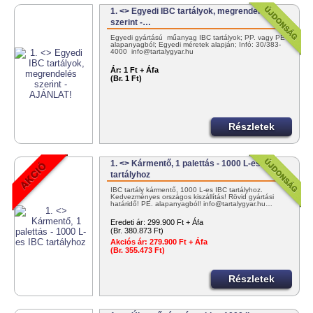
1. <> Egyedi IBC tartályok, megrendelés
szerint -…
Egyedi gyártású műanyag IBC tartályok; PP. vagy PE
alapanyagból; Egyedi méretek alapján; Infó: 30/383-
4000 info@tartalygyar.hu
Ár:
1 Ft + Áfa
(Br. 1 Ft)
Részletek
1. <> Kármentő, 1 palettás - 1000 L-es IBC
tartályhoz
IBC tartály kármentő, 1000 L-es IBC tartályhoz.
Kedvezményes országos kiszállítás! Rövid gyártási
határidő! PE. alapanyagból! info@tartalygyar.hu…
Eredeti ár:
299.900 Ft + Áfa
(Br. 380.873 Ft)
Akciós ár:
279.900 Ft + Áfa
(Br. 355.473 Ft)
Részletek