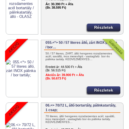
Ár:
30.390 Ft + Áfa
(Br. 38.595 Ft)
Részletek
055.<*> 50 / 57 literes álló, zárt INOX pálinka
/ bor…
50 / 57 literes, ZÁRT, álló hengeres rozsdamentes
acél, saválló, inox merevített - vastagfalú bor és
pálinka tartály. KEDVEZMÉNYES…
Eredeti ár:
44.500 Ft + Áfa
(Br. 56.515 Ft)
Akciós ár:
39.900 Ft + Áfa
(Br. 50.673 Ft)
Részletek
06.<> 70/72 L, álló bortartály, pálinkatartály,
1 csap;
70 literes, álló hengeres rozsdamentes acél, saválló,
inox merevített - vastagfalú bor és pálinka tartály.
KEDVEZMÉNYES…