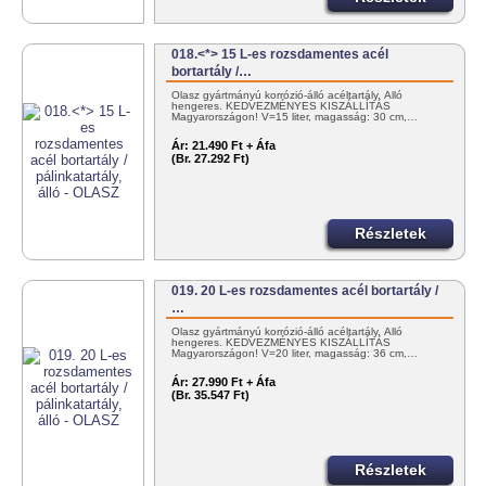
018.<*> 15 L-es rozsdamentes acél
bortartály /…
Olasz gyártmányú korrózió-álló acéltartály. Álló
hengeres. KEDVEZMÉNYES KISZÁLLÍTÁS
Magyarországon! V=15 liter, magasság: 30 cm,…
Ár:
21.490 Ft + Áfa
(Br. 27.292 Ft)
Részletek
019. 20 L-es rozsdamentes acél bortartály /
…
Olasz gyártmányú korrózió-álló acéltartály. Álló
hengeres. KEDVEZMÉNYES KISZÁLLÍTÁS
Magyarországon! V=20 liter, magasság: 36 cm,…
Ár:
27.990 Ft + Áfa
(Br. 35.547 Ft)
Részletek