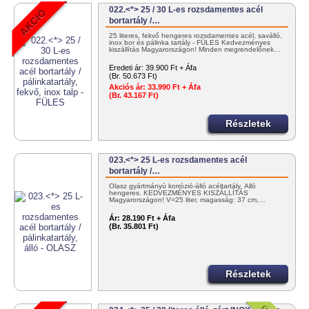
022.<*> 25 / 30 L-es rozsdamentes acél
bortartály /…
25 literes, fekvő hengeres rozsdamentes acél, saválló,
inox bor és pálinka tartály - FÜLES Kedvezményes
kiszállítás Magyarországon! Minden megrendelőnek…
Eredeti ár:
39.900 Ft + Áfa
(Br. 50.673 Ft)
Akciós ár:
33.990 Ft + Áfa
(Br. 43.167 Ft)
Részletek
023.<*> 25 L-es rozsdamentes acél
bortartály /…
Olasz gyártmányú korrózió-álló acéltartály. Álló
hengeres. KEDVEZMÉNYES KISZÁLLÍTÁS
Magyarországon! V=25 liter, magasság: 37 cm,…
Ár:
28.190 Ft + Áfa
(Br. 35.801 Ft)
Részletek