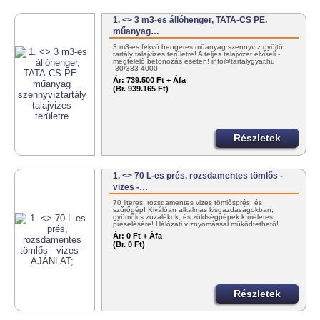
1. <> 3 m3-es állóhenger, TATA-CS PE.
műanyag…
3 m3-es fekvő hengeres műanyag szennyvíz gyűjtő
tartály talajvizes területre! A teljes talajvizet elviseli -
megfelelő betonozás esetén! info@tartalygyar.hu
30/383-4000
Ár:
739.500 Ft + Áfa
(Br. 939.165 Ft)
Részletek
1. <> 70 L-es prés, rozsdamentes tömlős -
vizes -…
70 literes, rozsdamentes vizes tömlősprés, és
szűrőgép! Kiválóan alkalmas kisgazdaságokban,
gyümölcs zúzalékok, és zöldségpépek kíméletes
préselésére! Hálózati víznyomással működtethető!
+36303834000
Ár:
0 Ft + Áfa
(Br. 0 Ft)
Részletek