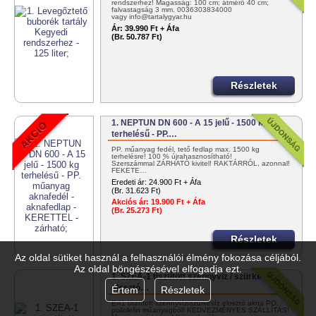
rendszerhez! Magasság: 100 cm; átmérő 40 cm;
falvastagság 3 mm. 0036303834000
vagy info@tartalygyar.hu
Ár:
39.990 Ft + Áfa
(Br. 50.787 Ft)
Részletek
1. NEPTUN DN 600 - A 15 jelű - 1500 kg
terhelésű - PP.…
PP. műanyag fedél, tető fedlap max. 1500 kg
terhelésre! 100 % újrahasznosítható!
Szerszámmal ZÁRHATÓ kivitel! RAKTÁRRÓL, azonnal!
FEKETE…
Eredeti ár:
24.900 Ft + Áfa
(Br. 31.623 Ft)
Akciós ár:
19.900 Ft + Áfa
(Br. 25.273 Ft)
Részletek
Az oldal sütiket használ a felhasználói élmény fokozása céljából.
Az oldal böngészésével elfogadja ezt.
1. SZEA-1 tisztított szennyvíz / szürkevíz
elosztó…
Értem
Részletek
EA1 tisztított szennyvíz/szürkevíz elosztó akna PO. -
poliolefin műanyagból! KEDVEZMÉNYES SZÁLLÍTÁS!