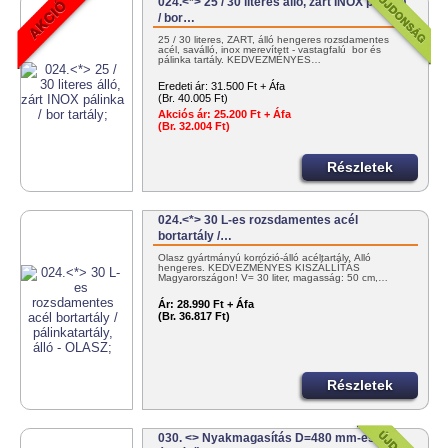
024.<*> 25 / 30 literes álló, zárt INOX pálinka
/ bor…
25 / 30 literes, ZÁRT, álló hengeres rozsdamentes
acél, saválló, inox merevített - vastagfalú bor és
pálinka tartály. KEDVEZMÉNYES…
Eredeti ár:
31.500 Ft + Áfa
(Br. 40.005 Ft)
Akciós ár:
25.200 Ft + Áfa
(Br. 32.004 Ft)
Részletek
024.<*> 30 L-es rozsdamentes acél
bortartály /…
Olasz gyártmányú korrózió-álló acéltartály. Álló
hengeres. KEDVEZMÉNYES KISZÁLLÍTÁS
Magyarországon! V= 30 liter, magasság: 50 cm,…
Ár:
28.990 Ft + Áfa
(Br. 36.817 Ft)
Részletek
030. <> Nyakmagasítás D=480 mm-es