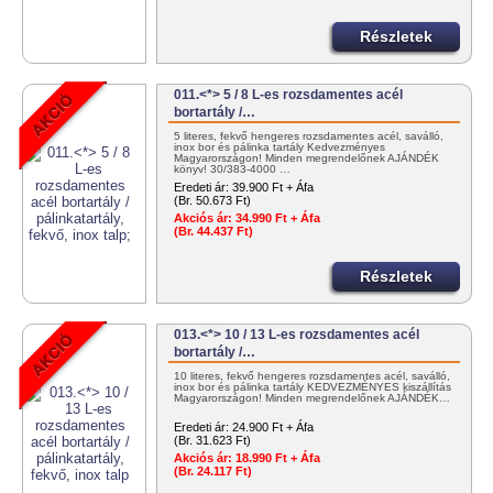
Részletek
011.<*> 5 / 8 L-es rozsdamentes acél
bortartály /…
5 literes, fekvő hengeres rozsdamentes acél, saválló,
inox bor és pálinka tartály Kedvezményes
Magyarországon! Minden megrendelőnek AJÁNDÉK
könyv! 30/383-4000 …
Eredeti ár:
39.900 Ft + Áfa
(Br. 50.673 Ft)
Akciós ár:
34.990 Ft + Áfa
(Br. 44.437 Ft)
Részletek
013.<*> 10 / 13 L-es rozsdamentes acél
bortartály /…
10 literes, fekvő hengeres rozsdamentes acél, saválló,
inox bor és pálinka tartály KEDVEZMÉNYES kiszállítás
Magyarországon! Minden megrendelőnek AJÁNDÉK…
Eredeti ár:
24.900 Ft + Áfa
(Br. 31.623 Ft)
Akciós ár:
18.990 Ft + Áfa
(Br. 24.117 Ft)