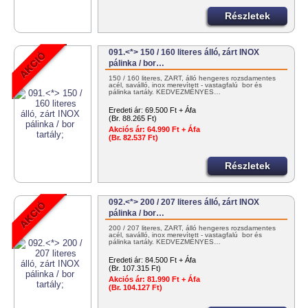
Részletek
091.<*> 150 / 160 literes álló, zárt INOX
pálinka / bor…
150 / 160 literes, ZÁRT, álló hengeres rozsdamentes
acél, saválló, inox merevített - vastagfalú bor és
pálinka tartály. KEDVEZMÉNYES…
Eredeti ár:
69.500 Ft + Áfa
(Br. 88.265 Ft)
Akciós ár:
64.990 Ft + Áfa
(Br. 82.537 Ft)
Részletek
092.<*> 200 / 207 literes álló, zárt INOX
pálinka / bor…
200 / 207 literes, ZÁRT, álló hengeres rozsdamentes
acél, saválló, inox merevített - vastagfalú bor és
pálinka tartály. KEDVEZMÉNYES…
Eredeti ár:
84.500 Ft + Áfa
(Br. 107.315 Ft)
Akciós ár:
81.990 Ft + Áfa
(Br. 104.127 Ft)