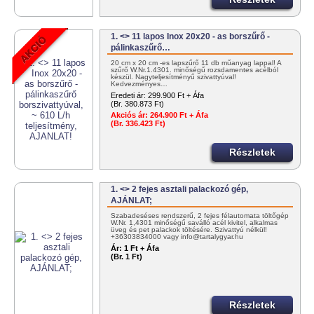
1. <> 11 lapos Inox 20x20 - as borszűrő -
pálinkaszűrő…
20 cm x 20 cm -es lapszűrő 11 db műanyag lappal! A
szűrő W.Nr.1.4301. minőségű rozsdamentes acélból
készül. Nagyteljesítményű szivattyúval!
Kedvezményes…
Eredeti ár:
299.900 Ft + Áfa
(Br. 380.873 Ft)
Akciós ár:
264.900 Ft + Áfa
(Br. 336.423 Ft)
Részletek
1. <> 2 fejes asztali palackozó gép,
AJÁNLAT;
Szabadeséses rendszerű, 2 fejes félautomata töltőgép
W.Nr. 1,4301 minőségű saválló acél kivitel, alkalmas
üveg és pet palackok töltésére. Szivattyú nélkül!
+36303834000 vagy info@tartalygyar.hu
Ár:
1 Ft + Áfa
(Br. 1 Ft)
Részletek