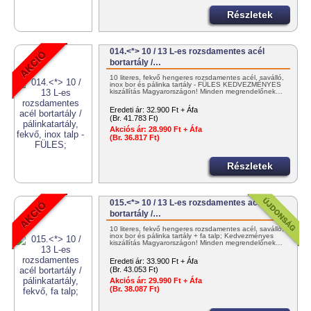
Részletek
014.<*> 10 / 13 L-es rozsdamentes acél
bortartály /…
10 literes, fekvő hengeres rozsdamentes acél, saválló,
inox bor és pálinka tartály - FÜLES KEDVEZMÉNYES
kiszállítás Magyarországon! Minden megrendelőnek…
Eredeti ár:
32.900 Ft + Áfa
(Br. 41.783 Ft)
Akciós ár:
28.990 Ft + Áfa
(Br. 36.817 Ft)
Részletek
015.<*> 10 / 13 L-es rozsdamentes acél
bortartály /…
10 literes, fekvő hengeres rozsdamentes acél, saválló,
inox bor és pálinka tartály + fa talp; Kedvezményes
kiszállítás Magyarországon! Minden megrendelőnek…
Eredeti ár:
33.900 Ft + Áfa
(Br. 43.053 Ft)
Akciós ár:
29.990 Ft + Áfa
(Br. 38.087 Ft)