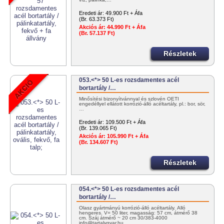
Eredeti ár:
49.900 Ft + Áfa
(Br. 63.373 Ft)
Akciós ár:
44.990 Ft + Áfa
(Br. 57.137 Ft)
Részletek
053.<*> 50 L-es rozsdamentes acél
bortartály /…
Minősítési bizonyítvánnyal és szlovén OÉTI
engedéllyel ellátott korrózió-álló acéltartály, pl.: bor, sör,
…
Eredeti ár:
109.500 Ft + Áfa
(Br. 139.065 Ft)
Akciós ár:
105.990 Ft + Áfa
(Br. 134.607 Ft)
Részletek
054.<*> 50 L-es rozsdamentes acél
bortartály /…
Olasz gyártmányú korrózió-álló acéltartály. Álló
hengeres. V= 50 liter, magasság: 57 cm, átmérő 38
cm. Száj átmérő ~ 20 cm 30/383-4000
info@tartalygyar.hu