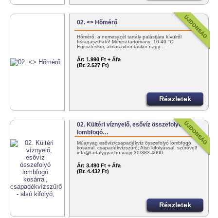
02. <> Hőmérő
Hőmérő, a nemesacél tartály palástjára kívülről
felragasztható! Mérési tartomány: 10-40 °C
Erjesztéskor, almasavbontáskor nagy…
Ár:
1.990 Ft + Áfa
(Br. 2.527 Ft)
Részletek
02. Kültéri víznyelő, esővíz összefolyó
lombfogó…
Műanyag esővíz/csapadékvíz összefolyó lombfogó
kosárral, csapadékvízszűrő; Alsó kifolyással, szűrővel!
info@tartalygyar.hu vagy 30/383-4000
Ár:
3.490 Ft + Áfa
(Br. 4.432 Ft)
Részletek