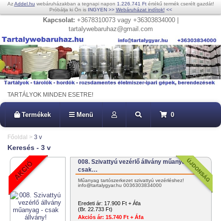
Az
Addel.hu
webáruházakban a tegnapi napon
1.226.741 Ft
értékű termék cserélt gazdát!
Próbálja ki Ön is
INGYEN
>>
Webáruházat indítok!
<<
Kapcsolat:
+3678310073 vagy +36303834000 |
tartalywebaruhaz@gmail.com
TARTÁLYOK MINDEN ESETRE!
Termékek
Menü
0
Főoldal
>
3 v
Keresés - 3 v
008. Szivattyú vezérlő állvány műanyag -
csak…
Műanyag tartószerkezet szivattyú vezérléshez!
info@tartalygyar.hu 0036303834000
Eredeti ár:
17.900 Ft + Áfa
(Br. 22.733 Ft)
Akciós ár:
15.740 Ft + Áfa