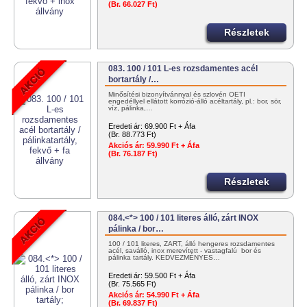
(Br. 66.027 Ft)
Részletek
083. 100 / 101 L-es rozsdamentes acél
bortartály /…
Minősítési bizonyítvánnyal és szlovén OÉTI
engedéllyel ellátott korrózió-álló acéltartály, pl.: bor, sör,
víz, pálinka,…
Eredeti ár:
69.900 Ft + Áfa
(Br. 88.773 Ft)
Akciós ár:
59.990 Ft + Áfa
(Br. 76.187 Ft)
Részletek
084.<*> 100 / 101 literes álló, zárt INOX
pálinka / bor…
100 / 101 literes, ZÁRT, álló hengeres rozsdamentes
acél, saválló, inox merevített - vastagfalú bor és
pálinka tartály. KEDVEZMÉNYES…
Eredeti ár:
59.500 Ft + Áfa
(Br. 75.565 Ft)
Akciós ár:
54.990 Ft + Áfa
(Br. 69.837 Ft)