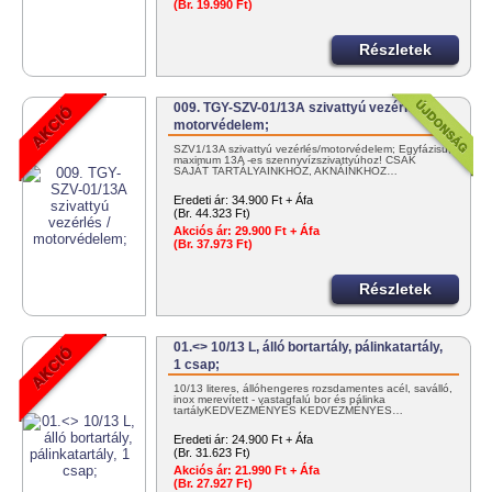
(Br. 19.990 Ft)
Részletek
009. TGY-SZV-01/13A szivattyú vezérlés /
motorvédelem;
SZV1/13A szivattyú vezérlés/motorvédelem; Egyfázisú,
maximum 13A -es szennyvízszivattyúhoz! CSAK
SAJÁT TARTÁLYAINKHOZ, AKNÁINKHOZ…
Eredeti ár:
34.900 Ft + Áfa
(Br. 44.323 Ft)
Akciós ár:
29.900 Ft + Áfa
(Br. 37.973 Ft)
Részletek
01.<> 10/13 L, álló bortartály, pálinkatartály,
1 csap;
10/13 literes, állóhengeres rozsdamentes acél, saválló,
inox merevített - vastagfalú bor és pálinka
tartályKEDVEZMÉNYES KEDVEZMÉNYES…
Eredeti ár:
24.900 Ft + Áfa
(Br. 31.623 Ft)
Akciós ár:
21.990 Ft + Áfa
(Br. 27.927 Ft)