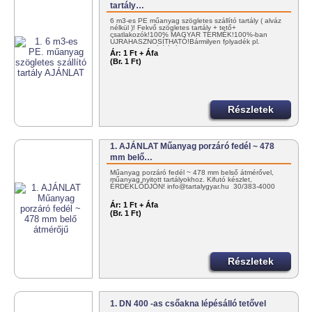
tartály…
6 m3-es PE műanyag szögletes szállító tartály ( alváz
nélkül )! Fekvő szögletes tartály + tető+
csatlakozók!100% MAGYAR TERMÉK!100%-ban
ÚJRAHASZNOSÍTHATÓ!Bármilyen folyadék pl.
NITROSOL szállítására! KEDVEZMÉNYES…
Ár:
1 Ft + Áfa
(Br. 1 Ft)
Részletek
1. AJÁNLAT Műanyag porzáró fedél ~ 478
mm belő…
Műanyag porzáró fedél ~ 478 mm belső átmérővel,
műanyag nyitott tartályokhoz. Kifutó készlet,
ÉRDEKLŐDJÖN! info@tartalygyar.hu 30/383-4000
Ár:
1 Ft + Áfa
(Br. 1 Ft)
Részletek
1. DN 400 -as csőakna lépésálló tetővel