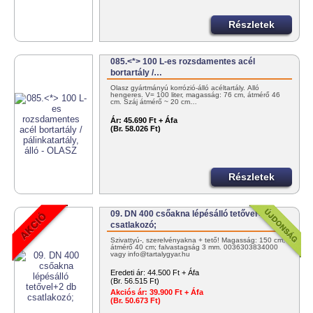
Részletek
085.<*> 100 L-es rozsdamentes acél
bortartály /…
Olasz gyártmányú korrózió-álló acéltartály. Álló
hengeres. V= 100 liter, magasság: 76 cm, átmérő 46
cm. Száj átmérő ~ 20 cm…
Ár:
45.690 Ft + Áfa
(Br. 58.026 Ft)
Részletek
09. DN 400 csőakna lépésálló tetővel+2 db
csatlakozó;
Szivattyú-, szerelvényakna + tető! Magasság: 150 cm;
átmérő 40 cm; falvastagság 3 mm. 0036303834000
vagy info@tartalygyar.hu
Eredeti ár:
44.500 Ft + Áfa
(Br. 56.515 Ft)
Akciós ár:
39.900 Ft + Áfa
(Br. 50.673 Ft)