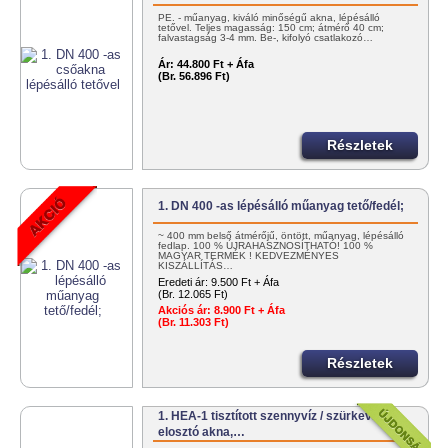
PE. - műanyag, kiváló minőségű akna, lépésálló
tetővel. Teljes magasság: 150 cm; átmérő 40 cm;
falvastagság 3-4 mm. Be-, kifolyó csatlakozó…
Ár:
44.800 Ft + Áfa
(Br. 56.896 Ft)
Részletek
1. DN 400 -as lépésálló műanyag tető/fedél;
~ 400 mm belső átmérőjű, öntött, műanyag, lépésálló
fedlap. 100 % ÚJRAHASZNOSÍTHATÓ! 100 %
MAGYAR TERMÉK ! KEDVEZMÉNYES
KISZÁLLÍTÁS…
Eredeti ár:
9.500 Ft + Áfa
(Br. 12.065 Ft)
Akciós ár:
8.900 Ft + Áfa
(Br. 11.303 Ft)
Részletek
1. HEA-1 tisztított szennyvíz / szürkevíz
elosztó akna,…