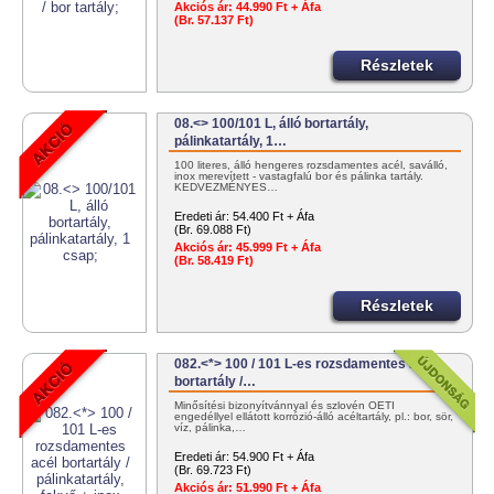
Akciós ár:
44.990 Ft + Áfa
(Br. 57.137 Ft)
Részletek
08.<> 100/101 L, álló bortartály,
pálinkatartály, 1…
100 literes, álló hengeres rozsdamentes acél, saválló,
inox merevített - vastagfalú bor és pálinka tartály.
KEDVEZMÉNYES…
Eredeti ár:
54.400 Ft + Áfa
(Br. 69.088 Ft)
Akciós ár:
45.999 Ft + Áfa
(Br. 58.419 Ft)
Részletek
082.<*> 100 / 101 L-es rozsdamentes acél
bortartály /…
Minősítési bizonyítvánnyal és szlovén OÉTI
engedéllyel ellátott korrózió-álló acéltartály, pl.: bor, sör,
víz, pálinka,…
Eredeti ár:
54.900 Ft + Áfa
(Br. 69.723 Ft)
Akciós ár:
51.990 Ft + Áfa