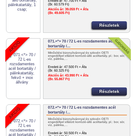
Eredeti ár:
47.700 Ft + Áfa
(Br. 60.579 Ft)
Akciós ár:
39.059 Ft + Áfa
(Br. 49.605 Ft)
Részletek
071.<*> 70 / 72 L-es rozsdamentes acél
bortartály /…
Minősítési bizonyítvánnyal és szlovén OÉTI
engedéllyel ellátott korrózió-álló acéltartály, pl.: bor, sör,
víz, pálinka,…
Eredeti ár:
47.500 Ft + Áfa
(Br. 60.325 Ft)
Akciós ár:
43.990 Ft + Áfa
(Br. 55.867 Ft)
Részletek
072.<*> 70 / 72 L-es rozsdamentes acél
bortartály /…
Minősítési bizonyítvánnyal és szlovén OÉTI
engedéllyel ellátott korrózió-álló acéltartály, pl.: bor, sör,
víz, pálinka,…
Eredeti ár:
50.500 Ft + Áfa