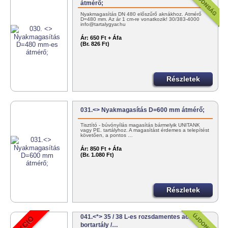
átmérő;
Nyakmagasítás DN 480 előszűrő aknákhoz. Átmérő
D=480 mm. Az ár 1 cm-re vonatkozik! 30/383-4000
info@tartalygyar.hu
Ár:
650 Ft + Áfa
(Br. 826 Ft)
Részletek
031.<> Nyakmagasítás D=600 mm átmérő;
Tisztító - búvónyílás magasítás bármelyik UNITANK
vagy PE. tartályhoz. A magasítást érdemes a telepítést
követően, a pontos …
Ár:
850 Ft + Áfa
(Br. 1.080 Ft)
Részletek
041.<*> 35 / 38 L-es rozsdamentes acél
bortartály /…