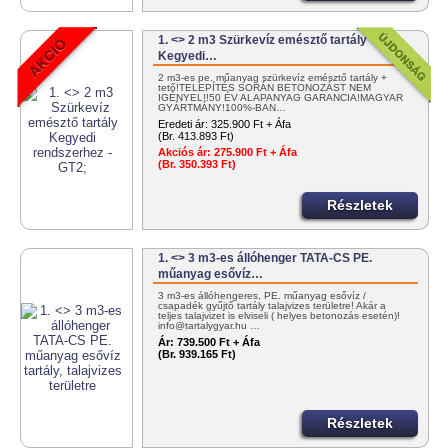
1. <> 2 m3 Szürkevíz emésztő tartály
Kegyedi…
2 m3-es pe. műanyag szürkevíz emésztő tartály +
tető!TELEPÍTÉS SORÁN BETONOZÁST NEM
IGÉNYEL!!50 ÉV ALAPANYAG GARANCIA!MAGYAR
GYÁRTMÁNY!100%-BAN…
Eredeti ár:
325.900 Ft + Áfa
(Br. 413.893 Ft)
Akciós ár:
275.900 Ft + Áfa
(Br. 350.393 Ft)
Részletek
1. <> 3 m3-es állóhenger TATA-CS PE.
műanyag esővíz…
3 m3-es állóhengeres, PE. műanyag esővíz /
csapadék gyűjtő tartály talajvizes területre! Akár a
teljes talajvizet is elviseli ( helyes betonozás esetén)!
info@tartalygyar.hu …
Ár:
739.500 Ft + Áfa
(Br. 939.165 Ft)
Részletek