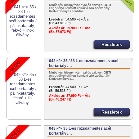
Minősítési bizonyítvánnyal és szlovén OÉTI
engedéllyel ellátott korrózió-álló acéltartály;
Kedvezményes szállítás…
Eredeti ár:
34.500 Ft + Áfa
(Br. 43.815 Ft)
Akciós ár:
29.900 Ft + Áfa
(Br. 37.973 Ft)
Részletek
042.<*> 35 / 38 L-es rozsdamentes acél
bortartály /…
Minősítési bizonyítvánnyal és szlovén OÉTI
engedéllyel ellátott korrózió-álló acéltartály;
Kedvezményes…
Eredeti ár:
44.500 Ft + Áfa
(Br. 56.515 Ft)
Akciós ár:
37.990 Ft + Áfa
(Br. 48.247 Ft)
Részletek
043.<*> 35 L-es rozsdamentes acél
bortartály /…