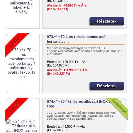
(Br. 64.135 Ft)
Akciós ár:
44.990 Ft + Áfa
(Br. 57.137 Ft)
Részletek
073.<*> 70 L-es rozsdamentes acél
bortartály /…
Minősítési bizonyítvánnyal és szlovén OÉTI
engedéllyel ellátott korrózió-álló acéltartály, pl.: bor, sör,
víz, pálinka,…
Eredeti ár:
129.900 Ft + Áfa
(Br. 164.973 Ft)
Akciós ár:
111.990 Ft + Áfa
(Br. 142.227 Ft)
Részletek
074.<*> 70 / 72 literes álló, zárt INOX pálinka
/ bor…
70 / 72 literes, ZÁRT, álló hengeres rozsdamentes
acél, saválló, inox merevített - vastagfalú bor és
pálinka tartály. KEDVEZMÉNYES…
Eredeti ár:
49.500 Ft + Áfa
(Br. 62.865 Ft)