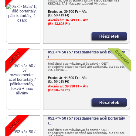
vastagfalú bor és pálinka tartály. KEDVEZMÉNYES
KISZÁLLÍTÁS Magyarországon! Minden…
Eredeti ár:
39.700 Ft + Áfa
(Br. 50.419 Ft)
Akciós ár:
34.349 Ft + Áfa
(Br. 43.623 Ft)
Részletek
051.<*> 50 / 57 rozsdamentes acél bortartály
/…
Minősítési bizonyítvánnyal és szlovén OÉTI
engedéllyel ellátott korrózió-álló acéltartály, pl.: bor, sör,
víz, pálinka,…
Eredeti ár:
44.500 Ft + Áfa
(Br. 56.515 Ft)
Akciós ár:
39.990 Ft + Áfa
(Br. 50.787 Ft)
Részletek
052.<*> 50 / 57 rozsdamentes acél bortartály
/…
Minősítési bizonyítvánnyal és szlovén OÉTI
engedéllyel ellátott korrózió-álló acéltartály, pl.: bor, sör,
víz, pálinka,…