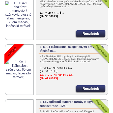
HEA1 tisztított szennyvíz, szürkevíz elosztó akna PE.
műanyagból! KEDVEZMÉNYES SZÁLLÍTÁS! Magyar
gyártmány! Közvetlenül a…
Ár:
31.417 Ft + Áfa
(Br. 39.900 Ft)
Részletek
1. KA-1 Kábelakna, szögletes, 60 cm magas,
lépésálló…
KA Kábelakna PO. - poliolefin műanyagból!
KEDVEZMÉNYES SZÁLLÍTÁS! Magyar gyártmány!
Közvetlenül a gyártótól! Raktárról, azonnali…
Eredeti ár:
39.900 Ft + Áfa
(Br. 50.673 Ft)
Akciós ár:
35.000 Ft + Áfa
(Br. 44.450 Ft)
Részletek
1. Levegőztető buborék tartály Kegyedi
rendszerhez - 125…
Buborékoltató/szellőztető akna + tető Kegyedi