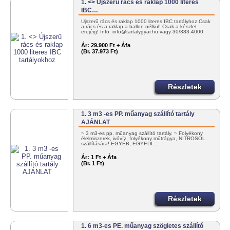
1. <> Újszerű rács és raklap 1000 literes
IBC…
Újszerű rács és raklap 1000 literes IBC tartályhoz Csak
a rács és a raklap a ballon nélkül! Csak a készlet
erejéig! Info: info@tartalygyar.hu vagy 30/383-4000
Ár:
29.900 Ft + Áfa
(Br. 37.973 Ft)
Részletek
1. 3 m3 -es PP. műanyag szállító tartály
AJÁNLAT
~ 3 m3-es pp. műanyag szállító tartály. ~ Folyékony
élelmiszerek, ivóvíz, folyékony műtrágya, NITROSOL
szállítására! EGYÉB, EGYEDI…
Ár:
1 Ft + Áfa
(Br. 1 Ft)
Részletek
1. 6 m3-es PE. műanyag szögletes szállító