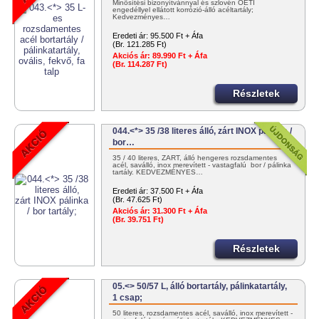
Minősítési bizonyítvánnyal és szlovén OÉTI
engedéllyel ellátott korrózió-álló acéltartály;
Kedvezményes…
Eredeti ár:
95.500 Ft + Áfa
(Br. 121.285 Ft)
Akciós ár:
89.990 Ft + Áfa
(Br. 114.287 Ft)
Részletek
044.<*> 35 /38 literes álló, zárt INOX pálinka /
bor…
35 / 40 literes, ZÁRT, álló hengeres rozsdamentes
acél, saválló, inox merevített - vastagfalú bor / pálinka
tartály. KEDVEZMÉNYES…
Eredeti ár:
37.500 Ft + Áfa
(Br. 47.625 Ft)
Akciós ár:
31.300 Ft + Áfa
(Br. 39.751 Ft)
Részletek
05.<> 50/57 L, álló bortartály, pálinkatartály,
1 csap;
50 literes, rozsdamentes acél, saválló, inox merevített -