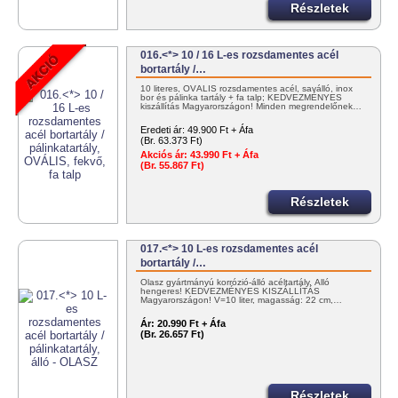
Részletek
016.<*> 10 / 16 L-es rozsdamentes acél
bortartály /…
10 literes, OVÁLIS rozsdamentes acél, saválló, inox
bor és pálinka tartály + fa talp; KEDVEZMÉNYES
kiszállítás Magyarországon! Minden megrendelőnek…
Eredeti ár:
49.900 Ft + Áfa
(Br. 63.373 Ft)
Akciós ár:
43.990 Ft + Áfa
(Br. 55.867 Ft)
Részletek
017.<*> 10 L-es rozsdamentes acél
bortartály /…
Olasz gyártmányú korrózió-álló acéltartály. Álló
hengeres! KEDVEZMÉNYES KISZÁLLÍTÁS
Magyarországon! V=10 liter, magasság: 22 cm,…
Ár:
20.990 Ft + Áfa
(Br. 26.657 Ft)
Részletek