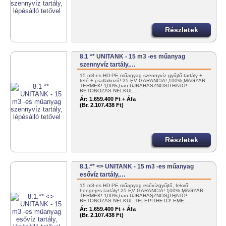
Részletek
8.1 ** UNITANK - 15 m3 -es műanyag
szennyvíz tartály,…
15 m3-es HD-PE műanyag szennyvíz gyűjtő tartály +
tető + csatlakozó! 25 ÉV GARANCIA! 100% MAGYAR
TERMÉK! 100%-ban ÚJRAHASZNOSÍTHATÓ!
BETONOZÁS NÉLKÜL…
Ár:
1.659.400 Ft + Áfa
(Br. 2.107.438 Ft)
Részletek
8.1.** <> UNITANK - 15 m3 -es műanyag
esővíz tartály,…
15 m3-es HD-PE műanyag esővízgyűjtő, fekvő
hengeres tartály! 25 ÉV GARANCIA! 100% MAGYAR
TERMÉK! 100%-ban ÚJRAHASZNOSÍTHATÓ!
BETONOZÁS NÉLKÜL TELEPÍTHETŐ! ÉME…
Ár:
1.659.400 Ft + Áfa
(Br. 2.107.438 Ft)