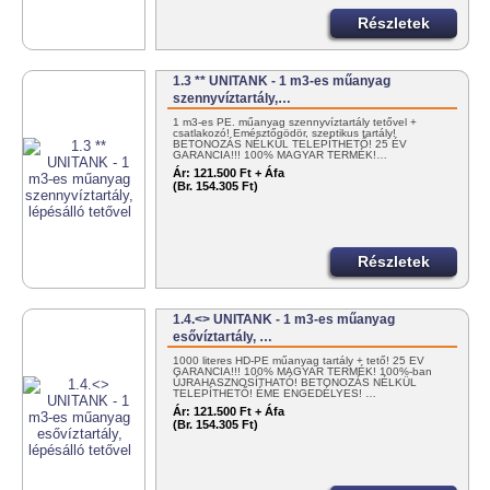
Részletek
1.3 ** UNITANK - 1 m3-es műanyag
szennyvíztartály,…
1 m3-es PE. műanyag szennyvíztartály tetővel +
csatlakozó! Emésztőgödör, szeptikus tartály!
BETONOZÁS NÉLKÜL TELEPÍTHETŐ! 25 ÉV
GARANCIA!!! 100% MAGYAR TERMÉK!…
Ár:
121.500 Ft + Áfa
(Br. 154.305 Ft)
Részletek
1.4.<> UNITANK - 1 m3-es műanyag
esővíztartály, …
1000 literes HD-PE műanyag tartály + tető! 25 ÉV
GARANCIA!!! 100% MAGYAR TERMÉK! 100%-ban
ÚJRAHASZNOSÍTHATÓ! BETONOZÁS NÉLKÜL
TELEPÍTHETŐ! ÉME ENGEDÉLYES! …
Ár:
121.500 Ft + Áfa
(Br. 154.305 Ft)