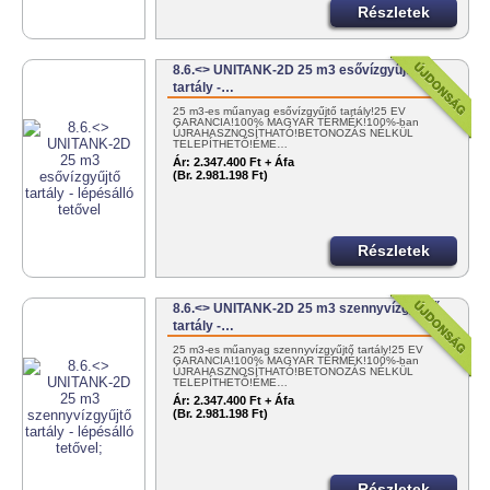
Részletek
8.6.<> UNITANK-2D 25 m3 esővízgyűjtő
tartály -…
25 m3-es műanyag esővízgyűjtő tartály!25 ÉV
GARANCIA!100% MAGYAR TERMÉK!100%-ban
ÚJRAHASZNOSÍTHATÓ!BETONOZÁS NÉLKÜL
TELEPÍTHETŐ!ÉME…
Ár:
2.347.400 Ft + Áfa
(Br. 2.981.198 Ft)
Részletek
8.6.<> UNITANK-2D 25 m3 szennyvízgyűjtő
tartály -…
25 m3-es műanyag szennyvízgyűjtő tartály!25 ÉV
GARANCIA!100% MAGYAR TERMÉK!100%-ban
ÚJRAHASZNOSÍTHATÓ!BETONOZÁS NÉLKÜL
TELEPÍTHETŐ!ÉME…
Ár:
2.347.400 Ft + Áfa
(Br. 2.981.198 Ft)
Részletek