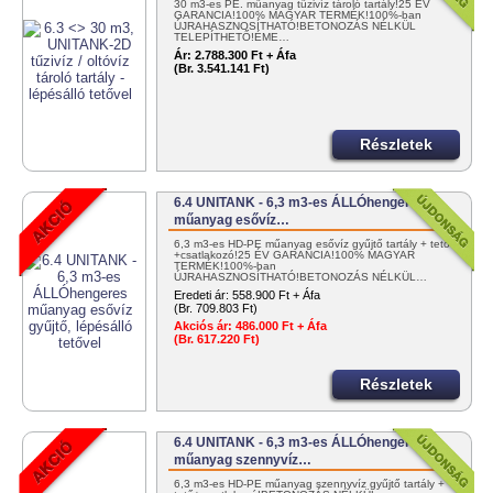
30 m3-es PE. műanyag tűzivíz tároló tartály!25 ÉV
GARANCIA!100% MAGYAR TERMÉK!100%-ban
ÚJRAHASZNOSÍTHATÓ!BETONOZÁS NÉLKÜL
TELEPÍTHETŐ!ÉME…
Ár:
2.788.300 Ft + Áfa
(Br. 3.541.141 Ft)
Részletek
6.4 UNITANK - 6,3 m3-es ÁLLÓhengeres
műanyag esővíz…
6,3 m3-es HD-PE műanyag esővíz gyűjtő tartály + tető
+csatlakozó!25 ÉV GARANCIA!100% MAGYAR
TERMÉK!100%-ban
ÚJRAHASZNOSÍTHATÓ!BETONOZÁS NÉLKÜL…
Eredeti ár:
558.900 Ft + Áfa
(Br. 709.803 Ft)
Akciós ár:
486.000 Ft + Áfa
(Br. 617.220 Ft)
Részletek
6.4 UNITANK - 6,3 m3-es ÁLLÓhengeres
műanyag szennyvíz…
6,3 m3-es HD-PE műanyag szennyvíz gyűjtő tartály +