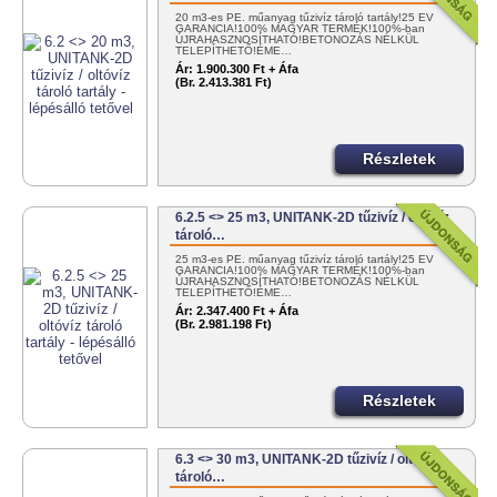
20 m3-es PE. műanyag tűzivíz tároló tartály!25 ÉV
GARANCIA!100% MAGYAR TERMÉK!100%-ban
ÚJRAHASZNOSÍTHATÓ!BETONOZÁS NÉLKÜL
TELEPÍTHETŐ!ÉME…
Ár:
1.900.300 Ft + Áfa
(Br. 2.413.381 Ft)
Részletek
6.2.5 <> 25 m3, UNITANK-2D tűzivíz / oltóvíz
tároló…
25 m3-es PE. műanyag tűzivíz tároló tartály!25 ÉV
GARANCIA!100% MAGYAR TERMÉK!100%-ban
ÚJRAHASZNOSÍTHATÓ!BETONOZÁS NÉLKÜL
TELEPÍTHETŐ!ÉME…
Ár:
2.347.400 Ft + Áfa
(Br. 2.981.198 Ft)
Részletek
6.3 <> 30 m3, UNITANK-2D tűzivíz / oltóvíz
tároló…