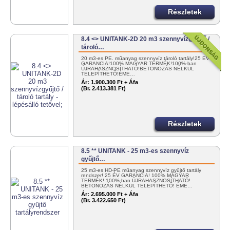
Részletek
8.4 <> UNITANK-2D 20 m3 szennyvízgyűjtő /
tároló…
20 m3-es PE. műanyag szennyvíz tároló tartály!25 ÉV
GARANCIA!100% MAGYAR TERMÉK!100%-ban
ÚJRAHASZNOSÍTHATÓ!BETONOZÁS NÉLKÜL
TELEPÍTHETŐ!ÉME…
Ár:
1.900.300 Ft + Áfa
(Br. 2.413.381 Ft)
Részletek
8.5 ** UNITANK - 25 m3-es szennyvíz
gyűjtő…
25 m3-es HD-PE műanyag szennyvíz gyűjtő tartály
rendszer! 25 ÉV GARANCIA! 100% MAGYAR
TERMÉK! 100%-ban ÚJRAHASZNOSÍTHATÓ!
BETONOZÁS NÉLKÜL TELEPÍTHETŐ! ÉME…
Ár:
2.695.000 Ft + Áfa
(Br. 3.422.650 Ft)