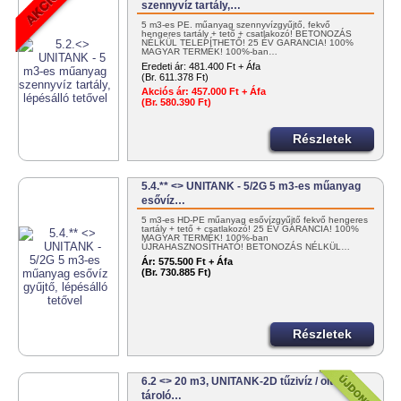
szennyvíz tartály,…
5 m3-es PE. műanyag szennyvízgyűjtő, fekvő
hengeres tartály + tető + csatlakozó! BETONOZÁS
NÉLKÜL TELEPÍTHETŐ! 25 ÉV GARANCIA! 100%
MAGYAR TERMÉK! 100%-ban…
Eredeti ár:
481.400 Ft + Áfa
(Br. 611.378 Ft)
Akciós ár:
457.000 Ft + Áfa
(Br. 580.390 Ft)
Részletek
5.4.** <> UNITANK - 5/2G 5 m3-es műanyag
esővíz…
5 m3-es HD-PE műanyag esővízgyűjtő fekvő hengeres
tartály + tető + csatlakozó! 25 ÉV GARANCIA! 100%
MAGYAR TERMÉK! 100%-ban
ÚJRAHASZNOSÍTHATÓ! BETONOZÁS NÉLKÜL…
Ár:
575.500 Ft + Áfa
(Br. 730.885 Ft)
Részletek
6.2 <> 20 m3, UNITANK-2D tűzivíz / oltóvíz
tároló…