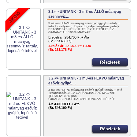
3.1.<> UNITANK - 3 m3-es ÁLLÓ műanyag
szennyvíz…
3 m3-es HD-PE műanyag szennyvízgyűjtő tartály +
tető + csatlakozó! Emésztőgödör, szeptikus tartály
BETONOZÁS NÉLKÜL TELEPÍTHETŐ! 25 ÉV
GARANCIA!!! 100% MAGYAR…
Eredeti ár:
254.700 Ft + Áfa
(Br. 323.469 Ft)
Akciós ár:
221.400 Ft + Áfa
(Br. 281.178 Ft)
Részletek
3.2.<> UNITANK - 3 m3-es FEKVŐ műanyag
esővíz gyűjtő,…
3 m3-es HD-PE műanyag esővíz gyűjtő tartály + tető
+csatlakozó!10 ÉV GARANCIA!100% MAGYAR
TERMÉK!100%-ban
ÚJRAHASZNOSÍTHATÓ!BETONOZÁS NÉLKÜL…
Ár:
430.000 Ft + Áfa
(Br. 546.100 Ft)
Részletek