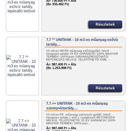
Ár:
736.600 Ft + Áfa
(Br. 935.482 Ft)
Részletek
7.7 ** UNITANK - 10 m3-es műanyag esővíz
tartály,…
10 m3-es HD-PE műanyag esővízgyűjtő, fekvő
hengeres tartály! 25 ÉV GARANCIA! 100% MAGYAR
TERMÉK! 100%-ban ÚJRAHASZNOSÍTHATÓ!
BETONOZÁS NÉLKÜL TELEPÍTHETŐ! ÉME…
Ár:
987.400 Ft + Áfa
(Br. 1.253.998 Ft)
Részletek
7.7.<> UNITANK - 10 m3-es műanyag
szennyvíztartály,…
10 m3-es PE. műanyag szennyvíz gyűjtő, fekvő
hengeres tartály + tető + csatlakozó! BETONOZÁS
NÉLKÜL TELEPÍTHETŐ! 25 ÉV GARANCIA! 100%
MAGYAR TERMÉK! 100%-ban…
Ár:
987.400 Ft + Áfa