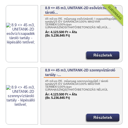
8.9 <> 45 m3, UNITANK-2D esővíz/csapadék
tároló…
45 m3-es PE. műanyag esővíztároló / csapadékgyűjtő
tartály!25 ÉV GARANCIA!100% MAGYAR
TERMÉK!100%-ban
ÚJRAHASZNOSÍTHATÓ!BETONOZÁS NÉLKÜL…
Ár:
4.123.500 Ft + Áfa
(Br. 5.236.845 Ft)
Részletek
8.9 <> 45 m3, UNITANK-2D szennyvíztároló
tartály -…
45 m3-es PE. műanyag szennyvízgyűjtő / tároló
tartály!25 ÉV GARANCIA!100% MAGYAR
TERMÉK!100%-ban
ÚJRAHASZNOSÍTHATÓ!BETONOZÁS NÉLKÜL
TELEPÍTHETŐ!ÉME…
Ár:
4.123.500 Ft + Áfa
(Br. 5.236.845 Ft)
Részletek