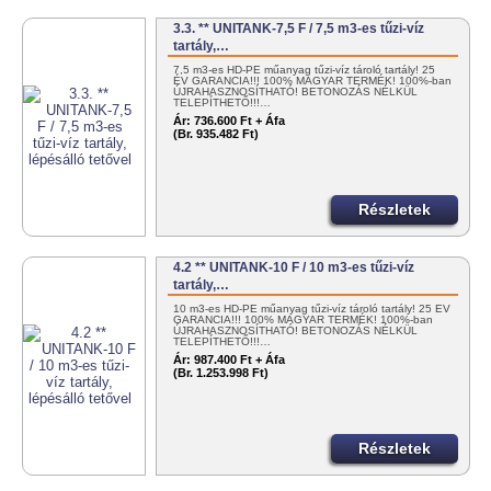
3.3. ** UNITANK-7,5 F / 7,5 m3-es tűzi-víz
tartály,…
7,5 m3-es HD-PE műanyag tűzi-víz tároló tartály! 25
ÉV GARANCIA!!! 100% MAGYAR TERMÉK! 100%-ban
ÚJRAHASZNOSÍTHATÓ! BETONOZÁS NÉLKÜL
TELEPÍTHETŐ!!!…
Ár:
736.600 Ft + Áfa
(Br. 935.482 Ft)
Részletek
4.2 ** UNITANK-10 F / 10 m3-es tűzi-víz
tartály,…
10 m3-es HD-PE műanyag tűzi-víz tároló tartály! 25 ÉV
GARANCIA!!! 100% MAGYAR TERMÉK! 100%-ban
ÚJRAHASZNOSÍTHATÓ! BETONOZÁS NÉLKÜL
TELEPÍTHETŐ!!!…
Ár:
987.400 Ft + Áfa
(Br. 1.253.998 Ft)
Részletek