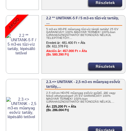
Részletek
2.2 ** UNITANK-5 F / 5 m3-es tűzi-víz tartály,
…
5 m3-es HD-PE műanyag tűzi-víz tároló tartály! 25 ÉV
GARANCIA!!! 100% MAGYAR TERMÉK! 100%-ban
ÚJRAHASZNOSÍTHATÓ! BETONOZÁS NÉLKÜL
TELEPÍTHETŐ!!!…
Eredeti ár:
481.400 Ft + Áfa
(Br. 611.378 Ft)
Akciós ár:
457.000 Ft + Áfa
(Br. 580.390 Ft)
Részletek
2.3.<> UNITANK - 2,5 m3-es műanyag esővíz
tartály,…
2,5 m3-es HD-PE műanyag esővíz gyűjtő, álló vagy
fekvő elhelyezéssel! 25 ÉV GARANCIA!!! 100%
MAGYAR TERMÉK! 100%-ban
ÚJRAHASZNOSÍTHATÓ! BETONOZÁS NÉLKÜL…
Ár:
225.200 Ft + Áfa
(Br. 286.004 Ft)
Részletek