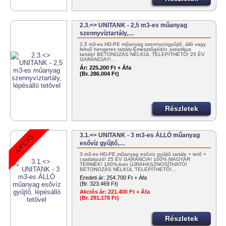
2.3.<> UNITANK - 2,5 m3-es műanyag
szennyvíztartály,…
2,5 m3-es HD-PE műanyag szennyvízgyűjtő, álló vagy
fekvő hengeres tartály-Emésztőgödör, szeptikus
tartály! BETONOZÁS NÉLKÜL TELEPÍTHETŐ! 25 ÉV
GARANCIA!!!…
Ár:
225.200 Ft + Áfa
(Br. 286.004 Ft)
Részletek
3.1.<> UNITANK - 3 m3-es ÁLLÓ műanyag
esővíz gyűjtő,…
3 m3-es HD-PE műanyag esővíz gyűjtő tartály + tető +
csatlakozó! 25 ÉV GARANCIA! 100% MAGYAR
TERMÉK! 100%-ban ÚJRAHASZNOSÍTHATÓ!
BETONOZÁS NÉLKÜL TELEPÍTHETŐ!…
Eredeti ár:
254.700 Ft + Áfa
(Br. 323.469 Ft)
Akciós ár:
221.400 Ft + Áfa
(Br. 281.178 Ft)
Részletek