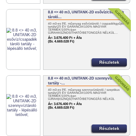
8.8 <> 40 m3, UNITANK-2D esővíz/csapadék
tároló…
40 m3-es PE. műanyag esővíztároló / csapadékgyűjtő
tartály!25 ÉV GARANCIA!100% MAGYAR
TERMÉK!100%-ban
ÚJRAHASZNOSÍTHATÓ!BETONOZÁS NÉLKÜL…
Ár:
3.676.400 Ft + Áfa
(Br. 4.669.028 Ft)
Részletek
8.8 <> 40 m3, UNITANK-2D szennyvíztároló
tartály -…
40 m3-es PE. műanyag szennyvíztároló / szeptikus
tartály!25 ÉV GARANCIA!100% MAGYAR
TERMÉK!100%-ban
ÚJRAHASZNOSÍTHATÓ!BETONOZÁS NÉLKÜL
TELEPÍTHETŐ!ÉME…
Ár:
3.676.400 Ft + Áfa
(Br. 4.669.028 Ft)
Részletek