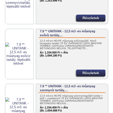
(Br. 1.253.998 Ft)
Részletek
7.9 ** UNITANK - 12,5 m3 -es műanyag
esővíz tartály,…
12,5 m3-es HD-PE műanyag esővízgyűjtő, fekvő
hengeres tartály! 25 ÉV GARANCIA! 100% MAGYAR
TERMÉK! 100%-ban ÚJRAHASZNOSÍTHATÓ!
BETONOZÁS NÉLKÜL TELEPÍTHETŐ!…
Ár:
1.334.000 Ft + Áfa
(Br. 1.694.180 Ft)
Részletek
7.9 ** UNITANK - 12,5 m3 -es műanyag
szennyvíz tartály,…
12,5 m3-es HD-PE műanyag szennyvízgyűjtő tartály +
tető + csatlakozó! 25 ÉV GARANCIA! 100% MAGYAR
TERMÉK! 100%-ban ÚJRAHASZNOSÍTHATÓ!
BETONOZÁS NÉLKÜL…
Ár:
1.334.400 Ft + Áfa
(Br. 1.694.688 Ft)