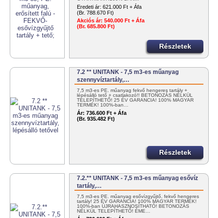
Eredeti ár:
621.000 Ft + Áfa
(Br. 788.670 Ft)
Akciós ár:
540.000 Ft + Áfa
(Br. 685.800 Ft)
Részletek
7.2 ** UNITANK - 7,5 m3-es műanyag
szennyvíztartály,…
7,5 m3-es PE. műanyag fekvő hengeres tartály +
lépésálló tető + csatlakozó!! BETONOZÁS NÉLKÜL
TELEPÍTHETŐ! 25 ÉV GARANCIA! 100% MAGYAR
TERMÉK! 100%-ban…
Ár:
736.600 Ft + Áfa
(Br. 935.482 Ft)
Részletek
7.2.** UNITANK - 7,5 m3-es műanyag esővíz
tartály,…
7,5 m3-es PE. műanyag esővízgyűjtő, fekvő hengeres
tartály! 25 ÉV GARANCIA! 100% MAGYAR TERMÉK!
100%-ban ÚJRAHASZNOSÍTHATÓ! BETONOZÁS
NÉLKÜL TELEPÍTHETŐ! ÉME…