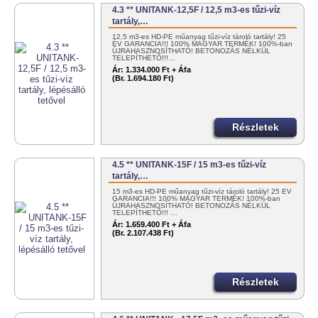
4.3 ** UNITANK-12,5F / 12,5 m3-es tűzi-víz
tartály,…
12,5 m3-es HD-PE műanyag tűzi-víz tároló tartály! 25
ÉV GARANCIA!!! 100% MAGYAR TERMÉK! 100%-ban
ÚJRAHASZNOSÍTHATÓ! BETONOZÁS NÉLKÜL
TELEPÍTHETŐ!!!…
Ár:
1.334.000 Ft + Áfa
(Br. 1.694.180 Ft)
Részletek
4.5 ** UNITANK-15F / 15 m3-es tűzi-víz
tartály,…
15 m3-es HD-PE műanyag tűzi-víz tároló tartály! 25 ÉV
GARANCIA!!! 100% MAGYAR TERMÉK! 100%-ban
ÚJRAHASZNOSÍTHATÓ! BETONOZÁS NÉLKÜL
TELEPÍTHETŐ!!! …
Ár:
1.659.400 Ft + Áfa
(Br. 2.107.438 Ft)
Részletek