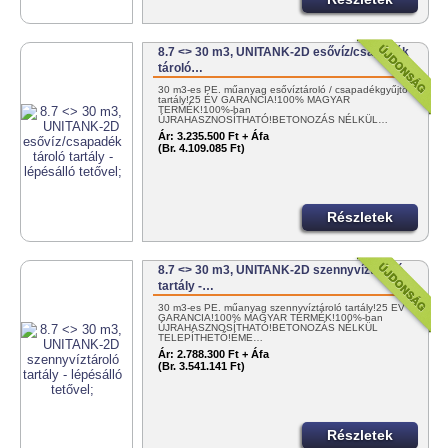
8.7 <> 30 m3, UNITANK-2D esővíz/csapadék
tároló…
30 m3-es PE. műanyag esővíztároló / csapadékgyűjtő
tartály!25 ÉV GARANCIA!100% MAGYAR
TERMÉK!100%-ban
ÚJRAHASZNOSÍTHATÓ!BETONOZÁS NÉLKÜL…
Ár:
3.235.500 Ft + Áfa
(Br. 4.109.085 Ft)
Részletek
8.7 <> 30 m3, UNITANK-2D szennyvíztároló
tartály -…
30 m3-es PE. műanyag szennyvíztároló tartály!25 ÉV
GARANCIA!100% MAGYAR TERMÉK!100%-ban
ÚJRAHASZNOSÍTHATÓ!BETONOZÁS NÉLKÜL
TELEPÍTHETŐ!ÉME…
Ár:
2.788.300 Ft + Áfa
(Br. 3.541.141 Ft)
Részletek