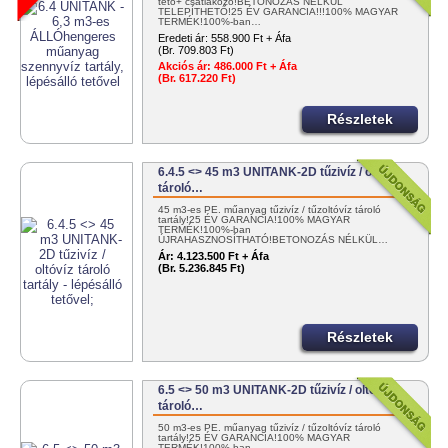
tető+ csatlakozó!BETONOZÁS NÉLKÜL
TELEPÍTHETŐ!25 ÉV GARANCIA!!!100% MAGYAR
TERMÉK!100%-ban…
Eredeti ár:
558.900 Ft + Áfa
(Br. 709.803 Ft)
Akciós ár:
486.000 Ft + Áfa
(Br. 617.220 Ft)
Részletek
6.4.5 <> 45 m3 UNITANK-2D tűzivíz / oltóvíz
tároló…
45 m3-es PE. műanyag tűzivíz / tűzoltóvíz tároló
tartály!25 ÉV GARANCIA!100% MAGYAR
TERMÉK!100%-ban
ÚJRAHASZNOSÍTHATÓ!BETONOZÁS NÉLKÜL…
Ár:
4.123.500 Ft + Áfa
(Br. 5.236.845 Ft)
Részletek
6.5 <> 50 m3 UNITANK-2D tűzivíz / oltóvíz
tároló…
50 m3-es PE. műanyag tűzivíz / tűzoltóvíz tároló
tartály!25 ÉV GARANCIA!100% MAGYAR
TERMÉK!100%-ban