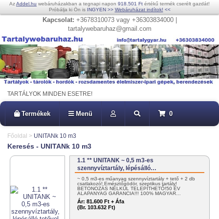
Az
Addel.hu
webáruházakban a tegnapi napon
918.501 Ft
értékű termék cserélt gazdát!
Próbálja ki Ön is
INGYEN
>>
Webáruházat indítok!
<<
Kapcsolat:
+3678310073 vagy +36303834000 |
tartalywebaruhaz@gmail.com
TARTÁLYOK MINDEN ESETRE!
Termékek
Menü
0
Főoldal
>
UNITANk 10 m3
Keresés - UNITANk 10 m3
1.1 ** UNITANK ~ 0,5 m3-es
szennyvíztartály, lépésálló…
~ 0,5 m3-es műanyag szennyvíztartály + tető + 2 db
csatlakozó! Emésztőgödör, szeptikus tartály!
BETONOZÁS NÉLKÜL TELEPÍTHETŐ!50 ÉV
ALAPANYAG GARANCIA!!! 100% MAGYAR…
Ár:
81.600 Ft + Áfa
(Br. 103.632 Ft)