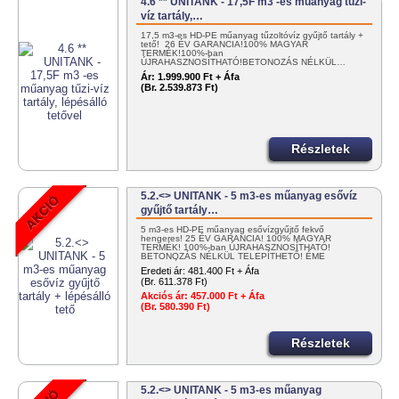
4.6 ** UNITANK - 17,5F m3 -es műanyag tűzi-
víz tartály,…
17,5 m3-es HD-PE műanyag tűzoltóvíz gyűjtő tartály +
tető! 26 ÉV GARANCIA!100% MAGYAR
TERMÉK!100%-ban
ÚJRAHASZNOSÍTHATÓ!BETONOZÁS NÉLKÜL…
Ár:
1.999.900 Ft + Áfa
(Br. 2.539.873 Ft)
Részletek
5.2.<> UNITANK - 5 m3-es műanyag esővíz
gyűjtő tartály…
5 m3-es HD-PE műanyag esővízgyűjtő fekvő
hengeres! 25 ÉV GARANCIA! 100% MAGYAR
TERMÉK! 100%-ban ÚJRAHASZNOSÍTHATÓ!
BETONOZÁS NÉLKÜL TELEPÍTHETŐ! ÉME
ENGEDÉLYES! …
Eredeti ár:
481.400 Ft + Áfa
(Br. 611.378 Ft)
Akciós ár:
457.000 Ft + Áfa
(Br. 580.390 Ft)
Részletek
5.2.<> UNITANK - 5 m3-es műanyag