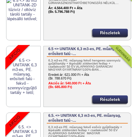
ÚJRAHASZNOSÍTHATÓ!BETONOZÁS NÉLKÜL…
Ár:
4.564.400 Ft + Áfa
(Br. 5.796.788 Ft)
Részletek
6.5 <> UNITANK 6,3 m3-es, PE. műanyag,
erősített falú -…
6,3 m3-es PE. műanyag fekvő hengeres szennyvíz
gyűjtőtartály + lépésálló zöldterületi fedlap +
csatlakozók! 50 ÉV ALAPANYAG GARANCIA!
MAGYAR GYÁRTMÁNY!100%-BAN…
Eredeti ár:
621.000 Ft + Áfa
(Br. 788.670 Ft)
Akciós ár:
540.000 Ft + Áfa
(Br. 685.800 Ft)
Részletek
6.5. <> UNITANK 6,3 m3-es, PE. műanyag,
erősített falú -…
6,3 m3-es PE. műanyag fekvő esővíz gyűjtőtartály +
lépésálló zöldterületi fedlap + csatlakozók! 50 ÉV
ALAPANYAG GARANCIA! MAGYAR
GYÁRTMÁNY!100%-BAN…