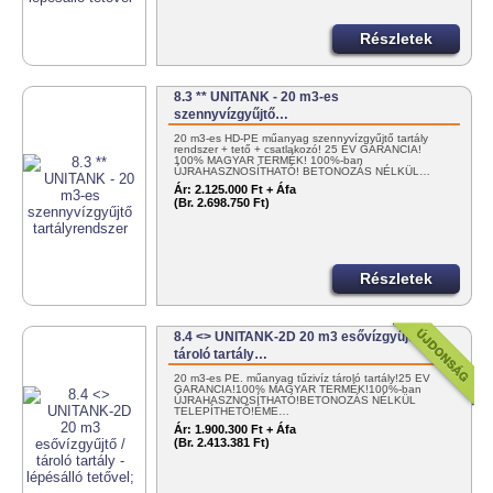
Részletek
8.3 ** UNITANK - 20 m3-es
szennyvízgyűjtő…
20 m3-es HD-PE műanyag szennyvízgyűjtő tartály
rendszer + tető + csatlakozó! 25 ÉV GARANCIA!
100% MAGYAR TERMÉK! 100%-ban
ÚJRAHASZNOSÍTHATÓ! BETONOZÁS NÉLKÜL…
Ár:
2.125.000 Ft + Áfa
(Br. 2.698.750 Ft)
Részletek
8.4 <> UNITANK-2D 20 m3 esővízgyűjtő /
tároló tartály…
20 m3-es PE. műanyag tűzivíz tároló tartály!25 ÉV
GARANCIA!100% MAGYAR TERMÉK!100%-ban
ÚJRAHASZNOSÍTHATÓ!BETONOZÁS NÉLKÜL
TELEPÍTHETŐ!ÉME…
Ár:
1.900.300 Ft + Áfa
(Br. 2.413.381 Ft)