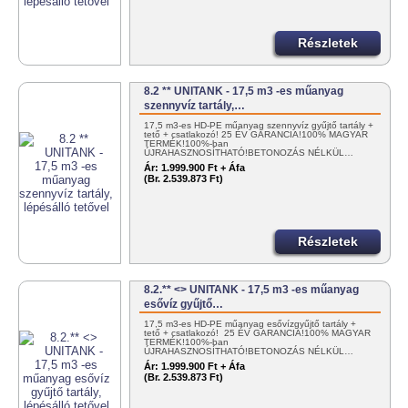
Részletek
8.2 ** UNITANK - 17,5 m3 -es műanyag
szennyvíz tartály,…
17,5 m3-es HD-PE műanyag szennyvíz gyűjtő tartály +
tető + csatlakozó! 25 ÉV GARANCIA!100% MAGYAR
TERMÉK!100%-ban
ÚJRAHASZNOSÍTHATÓ!BETONOZÁS NÉLKÜL…
Ár:
1.999.900 Ft + Áfa
(Br. 2.539.873 Ft)
Részletek
8.2.** <> UNITANK - 17,5 m3 -es műanyag
esővíz gyűjtő…
17,5 m3-es HD-PE műanyag esővízgyűjtő tartály +
tető + csatlakozó! 25 ÉV GARANCIA!100% MAGYAR
TERMÉK!100%-ban
ÚJRAHASZNOSÍTHATÓ!BETONOZÁS NÉLKÜL…
Ár:
1.999.900 Ft + Áfa
(Br. 2.539.873 Ft)