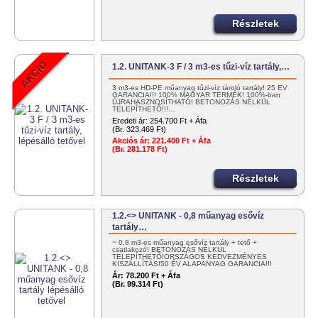
Részletek
1.2. UNITANK-3 F / 3 m3-es tűzi-víz tartály,…
3 m3-es HD-PE műanyag tűzi-víz tároló tartály! 25 ÉV
GARANCIA!!! 100% MAGYAR TERMÉK! 100%-ban
ÚJRAHASZNOSÍTHATÓ! BETONOZÁS NÉLKÜL
TELEPÍTHETŐ!!!…
Eredeti ár:
254.700 Ft + Áfa
(Br. 323.469 Ft)
Akciós ár:
221.400 Ft + Áfa
(Br. 281.178 Ft)
Részletek
1.2.<> UNITANK - 0,8 műanyag esővíz
tartály…
~ 0,8 m3-es műanyag esővíz tartály + tető +
csatlakozó! BETONOZÁS NÉLKÜL
TELEPÍTHETŐ!ORSZÁGOS KEDVEZMÉNYES
KISZÁLLÍTÁS!50 ÉV ALAPANYAG GARANCIA!!!
100%…
Ár:
78.200 Ft + Áfa
(Br. 99.314 Ft)