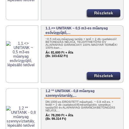
Részletek
1.1.<> UNITANK ~ 0,5 m3-es műanyag
esővízgyűjtő,…
~0,5 m3-es műanyag tartály + tető + 2 db csatlakozó!
BETONOZÁS NÉLKÜL TELEPÍTHETŐ!50 ÉV
ALAPANYAG GARANCIA!!! 100% MAGYAR TERMÉK!
100%-ban…
Ár:
81.600 Ft + Áfa
(Br. 103.632 Ft)
Részletek
1.2 ** UNITANK - 0,8 műanyag
szennyvíztartály,…
DN 1000-es ERŐSÍTETT mászható, ~ 0,8 m3-es, +
fedél + 2 db csatlakozó!Emésztőgödör, szeptikus
tartály!50 év ALAPANYAG GARANCIA!BETONOZÁS
NÉLKÜL…
Ár:
78.200 Ft + Áfa
(Br. 99.314 Ft)