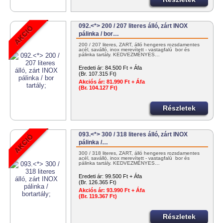
092.<*> 200 / 207 literes álló, zárt INOX
pálinka / bor…
200 / 207 literes, ZÁRT, álló hengeres rozsdamentes
acél, saválló, inox merevített - vastagfalú bor és
pálinka tartály. KEDVEZMÉNYES…
Eredeti ár:
84.500 Ft + Áfa
(Br. 107.315 Ft)
Akciós ár:
81.990 Ft + Áfa
(Br. 104.127 Ft)
Részletek
093.<*> 300 / 318 literes álló, zárt INOX
pálinka /…
300 / 318 literes, ZÁRT, álló hengeres rozsdamentes
acél, saválló, inox merevített - vastagfalú bor és
pálinka tartály. KEDVEZMÉNYES…
Eredeti ár:
99.500 Ft + Áfa
(Br. 126.365 Ft)
Akciós ár:
93.990 Ft + Áfa
(Br. 119.367 Ft)
Részletek