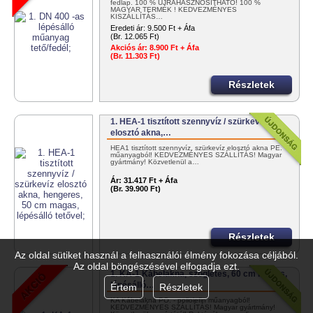
fedlap. 100 % ÚJRAHASZNOSÍTHATÓ! 100 %
MAGYAR TERMÉK ! KEDVEZMÉNYES
KISZÁLLÍTÁS…
Eredeti ár:
9.500 Ft + Áfa
(Br. 12.065 Ft)
Akciós ár:
8.900 Ft + Áfa
(Br. 11.303 Ft)
Részletek
1. HEA-1 tisztított szennyvíz / szürkevíz
elosztó akna,…
HEA1 tisztított szennyvíz, szürkevíz elosztó akna PE.
műanyagból! KEDVEZMÉNYES SZÁLLÍTÁS! Magyar
gyártmány! Közvetlenül a…
Ár:
31.417 Ft + Áfa
(Br. 39.900 Ft)
Részletek
Az oldal sütiket használ a felhasználói élmény fokozása céljából.
Az oldal böngészésével elfogadja ezt.
1. KA-1 Kábelakna, szögletes, 60 cm magas,
lépésálló…
Értem
Részletek
KA Kábelakna PO. - poliolefin műanyagból!
KEDVEZMÉNYES SZÁLLÍTÁS! Magyar gyártmány!