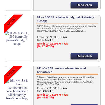
Részletek
01.<> 10/13 L, álló bortartály, pálinkatartály,
1 csap;
10/13 literes, állóhengeres rozsdamentes acél, saválló,
inox merevített - vastagfalú bor és pálinka
tartályKEDVEZMÉNYES KEDVEZMÉNYES…
Eredeti ár:
24.900 Ft + Áfa
(Br. 31.623 Ft)
Akciós ár:
21.990 Ft + Áfa
(Br. 27.927 Ft)
Részletek
011.<*> 5 / 8 L-es rozsdamentes acél
bortartály /…
5 literes, fekvő hengeres rozsdamentes acél, saválló,
inox bor és pálinka tartály Kedvezményes
Magyarországon! Minden megrendelőnek AJÁNDÉK
könyv! 30/383-4000 …
Eredeti ár:
39.900 Ft + Áfa
(Br. 50.673 Ft)
Akciós ár:
34.990 Ft + Áfa
(Br. 44.437 Ft)