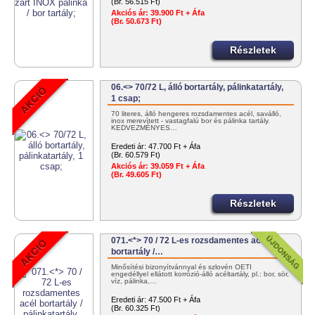
(Br. 56.515 Ft)
Akciós ár:
39.900 Ft + Áfa
(Br. 50.673 Ft)
Részletek
06.<> 70/72 L, álló bortartály, pálinkatartály,
1 csap;
70 literes, álló hengeres rozsdamentes acél, saválló,
inox merevített - vastagfalú bor és pálinka tartály.
KEDVEZMÉNYES…
Eredeti ár:
47.700 Ft + Áfa
(Br. 60.579 Ft)
Akciós ár:
39.059 Ft + Áfa
(Br. 49.605 Ft)
Részletek
071.<*> 70 / 72 L-es rozsdamentes acél
bortartály /…
Minősítési bizonyítvánnyal és szlovén OÉTI
engedéllyel ellátott korrózió-álló acéltartály, pl.: bor, sör,
víz, pálinka,…
Eredeti ár:
47.500 Ft + Áfa
(Br. 60.325 Ft)