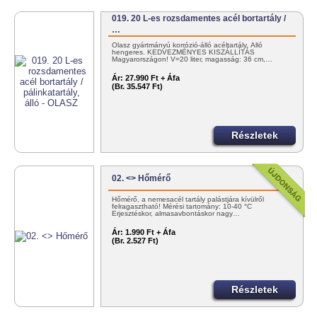
019. 20 L-es rozsdamentes acél bortartály /
…
Olasz gyártmányú korrózió-álló acéltartály. Álló
hengeres. KEDVEZMÉNYES KISZÁLLÍTÁS
Magyarországon! V=20 liter, magasság: 36 cm,…
Ár:
27.990 Ft + Áfa
(Br. 35.547 Ft)
Részletek
02. <> Hőmérő
Hőmérő, a nemesacél tartály palástjára kívülről
felragasztható! Mérési tartomány: 10-40 °C
Erjesztéskor, almasavbontáskor nagy…
Ár:
1.990 Ft + Áfa
(Br. 2.527 Ft)
Részletek