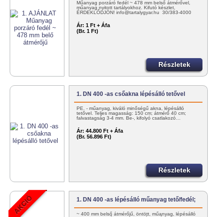
Műanyag porzáró fedél ~ 478 mm belső átmérővel,
műanyag nyitott tartályokhoz. Kifutó készlet,
ÉRDEKLŐDJÖN! info@tartalygyar.hu 30/383-4000
Ár:
1 Ft + Áfa
(Br. 1 Ft)
Részletek
1. DN 400 -as csőakna lépésálló tetővel
PE. - műanyag, kiváló minőségű akna, lépésálló
tetővel. Teljes magasság: 150 cm; átmérő 40 cm;
falvastagság 3-4 mm. Be-, kifolyó csatlakozó…
Ár:
44.800 Ft + Áfa
(Br. 56.896 Ft)
Részletek
1. DN 400 -as lépésálló műanyag tető/fedél;
~ 400 mm belső átmérőjű, öntött, műanyag, lépésálló