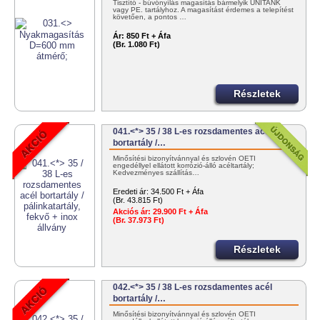
Tisztító - búvónyílás magasítás bármelyik UNITANK
vagy PE. tartályhoz. A magasítást érdemes a telepítést
követően, a pontos …
Ár:
850 Ft + Áfa
(Br. 1.080 Ft)
Részletek
041.<*> 35 / 38 L-es rozsdamentes acél
bortartály /…
Minősítési bizonyítvánnyal és szlovén OÉTI
engedéllyel ellátott korrózió-álló acéltartály;
Kedvezményes szállítás…
Eredeti ár:
34.500 Ft + Áfa
(Br. 43.815 Ft)
Akciós ár:
29.900 Ft + Áfa
(Br. 37.973 Ft)
Részletek
042.<*> 35 / 38 L-es rozsdamentes acél
bortartály /…
Minősítési bizonyítvánnyal és szlovén OÉTI