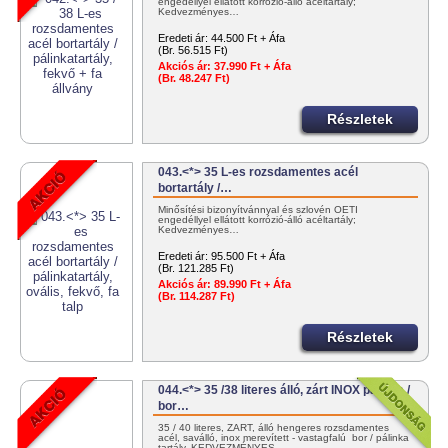
engedéllyel ellátott korrózió-álló acéltartály;
Kedvezményes…
Eredeti ár:
44.500 Ft + Áfa
(Br. 56.515 Ft)
Akciós ár:
37.990 Ft + Áfa
(Br. 48.247 Ft)
Részletek
043.<*> 35 L-es rozsdamentes acél
bortartály /…
Minősítési bizonyítvánnyal és szlovén OÉTI
engedéllyel ellátott korrózió-álló acéltartály;
Kedvezményes…
Eredeti ár:
95.500 Ft + Áfa
(Br. 121.285 Ft)
Akciós ár:
89.990 Ft + Áfa
(Br. 114.287 Ft)
Részletek
044.<*> 35 /38 literes álló, zárt INOX pálinka /
bor…
35 / 40 literes, ZÁRT, álló hengeres rozsdamentes
acél, saválló, inox merevített - vastagfalú bor / pálinka
tartály. KEDVEZMÉNYES…