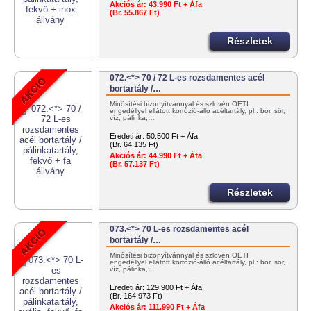
Akciós ár:
43.990 Ft + Áfa
(Br. 55.867 Ft)
Részletek
072.<*> 70 / 72 L-es rozsdamentes acél
bortartály /…
Minősítési bizonyítvánnyal és szlovén OÉTI
engedéllyel ellátott korrózió-álló acéltartály, pl.: bor, sör,
víz, pálinka,…
Eredeti ár:
50.500 Ft + Áfa
(Br. 64.135 Ft)
Akciós ár:
44.990 Ft + Áfa
(Br. 57.137 Ft)
Részletek
073.<*> 70 L-es rozsdamentes acél
bortartály /…
Minősítési bizonyítvánnyal és szlovén OÉTI
engedéllyel ellátott korrózió-álló acéltartály, pl.: bor, sör,
víz, pálinka,…
Eredeti ár:
129.900 Ft + Áfa
(Br. 164.973 Ft)
Akciós ár:
111.990 Ft + Áfa