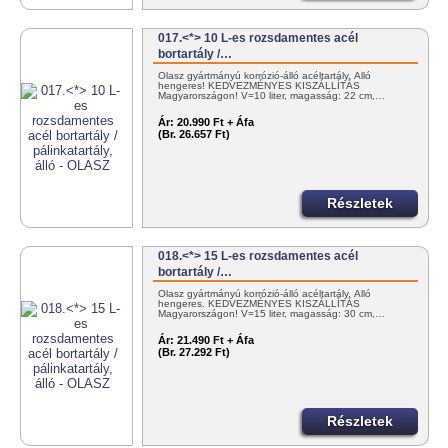
017.<*> 10 L-es rozsdamentes acél
bortartály /…
Olasz gyártmányú korrózió-álló acéltartály. Álló
hengeres! KEDVEZMÉNYES KISZÁLLÍTÁS
Magyarországon! V=10 liter, magasság: 22 cm,…
Ár:
20.990 Ft + Áfa
(Br. 26.657 Ft)
Részletek
018.<*> 15 L-es rozsdamentes acél
bortartály /…
Olasz gyártmányú korrózió-álló acéltartály. Álló
hengeres. KEDVEZMÉNYES KISZÁLLÍTÁS
Magyarországon! V=15 liter, magasság: 30 cm,…
Ár:
21.490 Ft + Áfa
(Br. 27.292 Ft)
Részletek