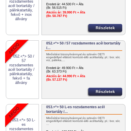
Eredeti ár:
44.500 Ft + Áfa
(Br. 56.515 Ft)
Akciós ár:
39.990 Ft + Áfa
(Br. 50.787 Ft)
Részletek
052.<*> 50 / 57 rozsdamentes acél bortartály
/…
Minősítési bizonyítvánnyal és szlovén OÉTI
engedéllyel ellátott korrózió-álló acéltartály, pl.: bor, sör,
víz, pálinka,…
Eredeti ár:
49.900 Ft + Áfa
(Br. 63.373 Ft)
Akciós ár:
44.990 Ft + Áfa
(Br. 57.137 Ft)
Részletek
053.<*> 50 L-es rozsdamentes acél
bortartály /…
Minősítési bizonyítvánnyal és szlovén OÉTI
engedéllyel ellátott korrózió-álló acéltartály, pl.: bor, sör,
…