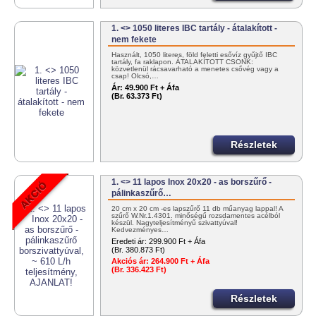
1. <> 1050 literes IBC tartály - átalakított -
nem fekete
Használt, 1050 literes, föld feletti esővíz gyűjtő IBC
tartály, fa raklapon. ÁTALAKÍTOTT CSONK:
közvetlenül rácsavarható a menetes csővég vagy a
csap! Olcsó,…
Ár:
49.900 Ft + Áfa
(Br. 63.373 Ft)
Részletek
1. <> 11 lapos Inox 20x20 - as borszűrő -
pálinkaszűrő…
20 cm x 20 cm -es lapszűrő 11 db műanyag lappal! A
szűrő W.Nr.1.4301. minőségű rozsdamentes acélból
készül. Nagyteljesítményű szivattyúval!
Kedvezményes…
Eredeti ár:
299.900 Ft + Áfa
(Br. 380.873 Ft)
Akciós ár:
264.900 Ft + Áfa
(Br. 336.423 Ft)
Részletek