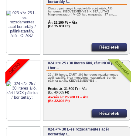
bortartály /…
Olasz gyártmányú korrózió-álló acéltartály. Álló
hengeres. KEDVEZMÉNYES KISZÁLLÍTÁS
Magyarországon! V=25 liter, magasság: 37 cm,…
Ár:
28.190 Ft + Áfa
(Br. 35.801 Ft)
Részletek
024.<*> 25 / 30 literes álló, zárt INOX pálinka
/ bor…
25 / 30 literes, ZÁRT, álló hengeres rozsdamentes
acél, saválló, inox merevített - vastagfalú bor és
pálinka tartály. KEDVEZMÉNYES…
Eredeti ár:
31.500 Ft + Áfa
(Br. 40.005 Ft)
Akciós ár:
25.200 Ft + Áfa
(Br. 32.004 Ft)
Részletek
024.<*> 30 L-es rozsdamentes acél
bortartály /…