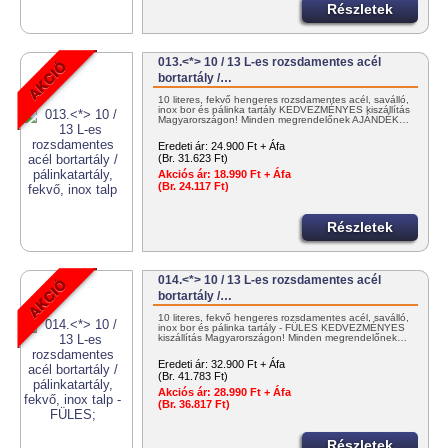
Részletek
013.<*> 10 / 13 L-es rozsdamentes acél
bortartály /…
10 literes, fekvő hengeres rozsdamentes acél, saválló,
inox bor és pálinka tartály KEDVEZMÉNYES kiszállítás
Magyarországon! Minden megrendelőnek AJÁNDÉK…
Eredeti ár:
24.900 Ft + Áfa
(Br. 31.623 Ft)
Akciós ár:
18.990 Ft + Áfa
(Br. 24.117 Ft)
Részletek
014.<*> 10 / 13 L-es rozsdamentes acél
bortartály /…
10 literes, fekvő hengeres rozsdamentes acél, saválló,
inox bor és pálinka tartály - FÜLES KEDVEZMÉNYES
kiszállítás Magyarországon! Minden megrendelőnek…
Eredeti ár:
32.900 Ft + Áfa
(Br. 41.783 Ft)
Akciós ár:
28.990 Ft + Áfa
(Br. 36.817 Ft)
Részletek