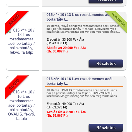
015.<*> 10 / 13 L-es rozsdamentes acél
bortartály /…
10 literes, fekvő hengeres rozsdamentes acél, saválló,
inox bor és pálinka tartály + fa talp; Kedvezményes
kiszállítás Magyarországon! Minden megrendelőnek…
Eredeti ár:
33.900 Ft + Áfa
(Br. 43.053 Ft)
Akciós ár:
29.990 Ft + Áfa
(Br. 38.087 Ft)
Részletek
016.<*> 10 / 16 L-es rozsdamentes acél
bortartály /…
10 literes, OVÁLIS rozsdamentes acél, saválló, inox
bor és pálinka tartály + fa talp; KEDVEZMÉNYES
kiszállítás Magyarországon! Minden megrendelőnek…
Eredeti ár:
49.900 Ft + Áfa
(Br. 63.373 Ft)
Akciós ár:
43.990 Ft + Áfa
(Br. 55.867 Ft)
Részletek