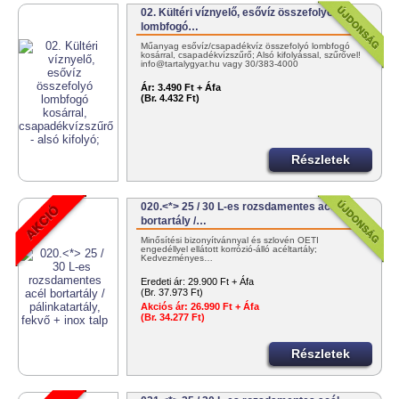
02. Kültéri víznyelő, esővíz összefolyó
lombfogó…
Műanyag esővíz/csapadékvíz összefolyó lombfogó
kosárral, csapadékvízszűrő; Alsó kifolyással, szűrővel!
info@tartalygyar.hu vagy 30/383-4000
Ár:
3.490 Ft + Áfa
(Br. 4.432 Ft)
Részletek
020.<*> 25 / 30 L-es rozsdamentes acél
bortartály /…
Minősítési bizonyítvánnyal és szlovén OÉTI
engedéllyel ellátott korrózió-álló acéltartály;
Kedvezményes…
Eredeti ár:
29.900 Ft + Áfa
(Br. 37.973 Ft)
Akciós ár:
26.990 Ft + Áfa
(Br. 34.277 Ft)
Részletek