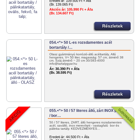
Eredeti ár:
109.500 Ft + Áfa
(Br. 139.065 Ft)
Akciós ár:
105.990 Ft + Áfa
(Br. 134.607 Ft)
Részletek
054.<*> 50 L-es rozsdamentes acél
bortartály /…
Olasz gyártmányú korrózió-álló acéltartály. Álló
hengeres. V= 50 liter, magasság: 57 cm, átmérő 38
cm. Száj átmérő ~ 20 cm 30/383-4000
info@tartalygyar.hu
Ár:
30.390 Ft + Áfa
(Br. 38.595 Ft)
Részletek
055.<*> 50 / 57 literes álló, zárt INOX pálinka
/ bor…
50 / 57 literes, ZÁRT, álló hengeres rozsdamentes
acél, saválló, inox merevített - vastagfalú bor és
pálinka tartály. KEDVEZMÉNYES…
Eredeti ár:
44.500 Ft + Áfa