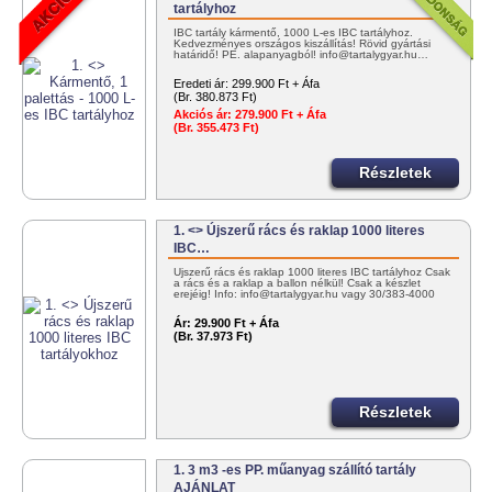
tartályhoz
IBC tartály kármentő, 1000 L-es IBC tartályhoz.
Kedvezményes országos kiszállítás! Rövid gyártási
határidő! PE. alapanyagból! info@tartalygyar.hu…
Eredeti ár:
299.900 Ft + Áfa
(Br. 380.873 Ft)
Akciós ár:
279.900 Ft + Áfa
(Br. 355.473 Ft)
Részletek
1. <> Újszerű rács és raklap 1000 literes
IBC…
Újszerű rács és raklap 1000 literes IBC tartályhoz Csak
a rács és a raklap a ballon nélkül! Csak a készlet
erejéig! Info: info@tartalygyar.hu vagy 30/383-4000
Ár:
29.900 Ft + Áfa
(Br. 37.973 Ft)
Részletek
1. 3 m3 -es PP. műanyag szállító tartály
AJÁNLAT