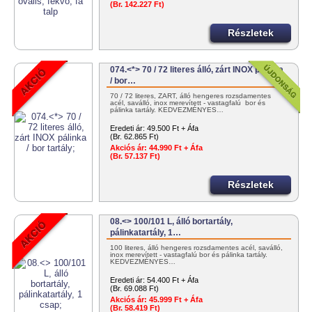
(Br. 142.227 Ft)
Részletek
074.<*> 70 / 72 literes álló, zárt INOX pálinka
/ bor…
70 / 72 literes, ZÁRT, álló hengeres rozsdamentes
acél, saválló, inox merevített - vastagfalú bor és
pálinka tartály. KEDVEZMÉNYES…
Eredeti ár:
49.500 Ft + Áfa
(Br. 62.865 Ft)
Akciós ár:
44.990 Ft + Áfa
(Br. 57.137 Ft)
Részletek
08.<> 100/101 L, álló bortartály,
pálinkatartály, 1…
100 literes, álló hengeres rozsdamentes acél, saválló,
inox merevített - vastagfalú bor és pálinka tartály.
KEDVEZMÉNYES…
Eredeti ár:
54.400 Ft + Áfa
(Br. 69.088 Ft)
Akciós ár:
45.999 Ft + Áfa
(Br. 58.419 Ft)