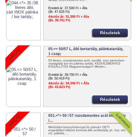
Eredeti ár:
37.500 Ft + Áfa
(Br. 47.625 Ft)
Akciós ár:
31.300 Ft + Áfa
(Br. 39.751 Ft)
Részletek
05.<> 50/57 L, álló bortartály, pálinkatartály,
1 csap;
50 literes, rozsdamentes acél, saválló, inox merevített -
vastagfalú bor és pálinka tartály. KEDVEZMÉNYES
KISZÁLLÍTÁS Magyarországon! Minden…
Eredeti ár:
39.700 Ft + Áfa
(Br. 50.419 Ft)
Akciós ár:
34.349 Ft + Áfa
(Br. 43.623 Ft)
Részletek
051.<*> 50 / 57 rozsdamentes acél bortartály
/…
Minősítési bizonyítvánnyal és szlovén OÉTI
engedéllyel ellátott korrózió-álló acéltartály, pl.: bor, sör,
víz, pálinka,…