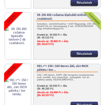
Részletek
09. DN 400 csőakna lépésálló tetővel+2 db
csatlakozó;
Szivattyú-, szerelvényakna + tető! Magasság: 150 cm;
átmérő 40 cm; falvastagság 3 mm. 0036303834000
vagy info@tartalygyar.hu
Eredeti ár:
44.500 Ft + Áfa
(Br. 56.515 Ft)
Akciós ár:
39.900 Ft + Áfa
(Br. 50.673 Ft)
Részletek
091.<*> 150 / 160 literes álló, zárt INOX
pálinka / bor…
150 / 160 literes, ZÁRT, álló hengeres rozsdamentes
acél, saválló, inox merevített - vastagfalú bor és
pálinka tartály. KEDVEZMÉNYES…
Eredeti ár:
69.500 Ft + Áfa
(Br. 88.265 Ft)
Akciós ár:
64.990 Ft + Áfa
(Br. 82.537 Ft)
Részletek