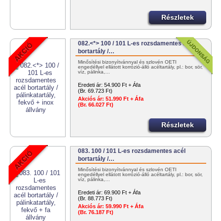
Részletek
082.<*> 100 / 101 L-es rozsdamentes acél
bortartály /…
Minősítési bizonyítvánnyal és szlovén OÉTI
engedéllyel ellátott korrózió-álló acéltartály, pl.: bor, sör,
víz, pálinka,…
Eredeti ár:
54.900 Ft + Áfa
(Br. 69.723 Ft)
Akciós ár:
51.990 Ft + Áfa
(Br. 66.027 Ft)
Részletek
083. 100 / 101 L-es rozsdamentes acél
bortartály /…
Minősítési bizonyítvánnyal és szlovén OÉTI
engedéllyel ellátott korrózió-álló acéltartály, pl.: bor, sör,
víz, pálinka,…
Eredeti ár:
69.900 Ft + Áfa
(Br. 88.773 Ft)
Akciós ár:
59.990 Ft + Áfa
(Br. 76.187 Ft)