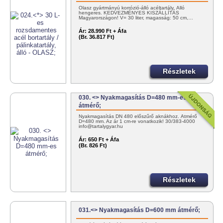
Olasz gyártmányú korrózió-álló acéltartály. Álló
hengeres. KEDVEZMÉNYES KISZÁLLÍTÁS
Magyarországon! V= 30 liter, magasság: 50 cm,…
Ár:
28.990 Ft + Áfa
(Br. 36.817 Ft)
Részletek
030. <> Nyakmagasítás D=480 mm-es
átmérő;
Nyakmagasítás DN 480 előszűrő aknákhoz. Átmérő
D=480 mm. Az ár 1 cm-re vonatkozik! 30/383-4000
info@tartalygyar.hu
Ár:
650 Ft + Áfa
(Br. 826 Ft)
Részletek
031.<> Nyakmagasítás D=600 mm átmérő;