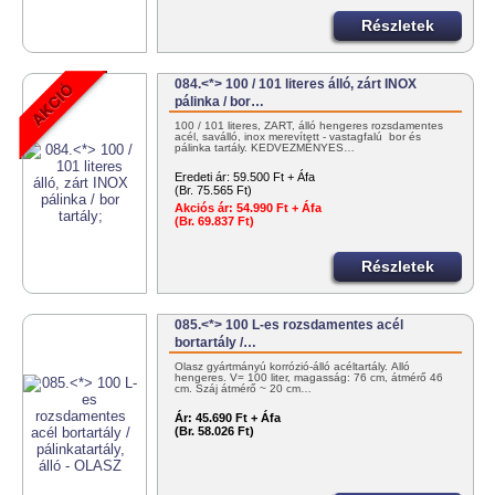
Részletek
084.<*> 100 / 101 literes álló, zárt INOX
pálinka / bor…
100 / 101 literes, ZÁRT, álló hengeres rozsdamentes
acél, saválló, inox merevített - vastagfalú bor és
pálinka tartály. KEDVEZMÉNYES…
Eredeti ár:
59.500 Ft + Áfa
(Br. 75.565 Ft)
Akciós ár:
54.990 Ft + Áfa
(Br. 69.837 Ft)
Részletek
085.<*> 100 L-es rozsdamentes acél
bortartály /…
Olasz gyártmányú korrózió-álló acéltartály. Álló
hengeres. V= 100 liter, magasság: 76 cm, átmérő 46
cm. Száj átmérő ~ 20 cm…
Ár:
45.690 Ft + Áfa
(Br. 58.026 Ft)