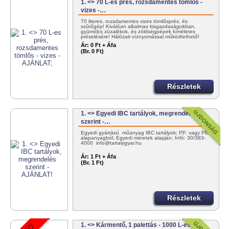
1. <> 70 L-es prés, rozsdamentes tömlős -
vizes -…
70 literes, rozsdamentes vizes tömlősprés, és
szűrőgép! Kiválóan alkalmas kisgazdaságokban,
gyümölcs zúzalékok, és zöldségpépek kíméletes
préselésére! Hálózati víznyomással működtethető!
+36303834000
Ár:
0 Ft + Áfa
(Br. 0 Ft)
Részletek
1. <> Egyedi IBC tartályok, megrendelés
szerint -…
Egyedi gyártású műanyag IBC tartályok; PP. vagy PE
alapanyagból; Egyedi méretek alapján; Infó: 30/383-
4000 info@tartalygyar.hu
Ár:
1 Ft + Áfa
(Br. 1 Ft)
Részletek
1. <> Kármentő, 1 palettás - 1000 L-es IBC