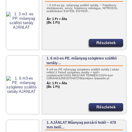
~ 3 m3-es pp. műanyag szállító tartály. ~ Folyékony
élelmiszerek, ivóvíz, folyékony műtrágya, NITROSOL
szállítására! EGYÉB, EGYEDI…
Ár:
1 Ft + Áfa
(Br. 1 Ft)
Részletek
1. 6 m3-es PE. műanyag szögletes szállító
tartály…
6 m3-es PE műanyag szögletes szállító tartály ( alváz
nélkül )! Fekvő szögletes tartály + tető+
csatlakozók!100% MAGYAR TERMÉK!100%-ban
ÚJRAHASZNOSÍTHATÓ!Bármilyen folyadék pl.
NITROSOL szállítására! KEDVEZMÉNYES…
Ár:
1 Ft + Áfa
(Br. 1 Ft)
Részletek
1. AJÁNLAT Műanyag porzáró fedél ~ 478
mm belő…