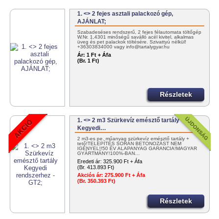
1. <> 2 fejes asztali palackozó gép,
AJÁNLAT;
Szabadeséses rendszerű, 2 fejes félautomata töltőgép
W.Nr. 1,4301 minőségű saválló acél kivitel, alkalmas
üveg és pet palackok töltésére. Szivattyú nélkül!
+36303834000 vagy info@tartalygyar.hu
Ár:
1 Ft + Áfa
(Br. 1 Ft)
Részletek
1. <> 2 m3 Szürkevíz emésztő tartály
Kegyedi…
2 m3-es pe. műanyag szürkevíz emésztő tartály +
tető!TELEPÍTÉS SORÁN BETONOZÁST NEM
IGÉNYEL!!50 ÉV ALAPANYAG GARANCIA!MAGYAR
GYÁRTMÁNY!100%-BAN…
Eredeti ár:
325.900 Ft + Áfa
(Br. 413.893 Ft)
Akciós ár:
275.900 Ft + Áfa
(Br. 350.393 Ft)
Részletek