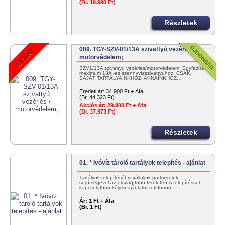
(Br. 19.990 Ft)
Részletek
009. TGY-SZV-01/13A szivattyú vezérlés /
motorvédelem;
SZV1/13A szivattyú vezérlés/motorvédelem; Egyfázisú,
maximum 13A -es szennyvízszivattyúhoz! CSAK
SAJÁT TARTÁLYAINKHOZ, AKNÁINKHOZ…
Eredeti ár:
34.900 Ft + Áfa
(Br. 44.323 Ft)
Akciós ár:
29.900 Ft + Áfa
(Br. 37.973 Ft)
Részletek
01. * Ivóvíz tároló tartályok telepítés - ajánlat
Tartályok telepítését is vállaljuk partnereink
segítségével az ország több területén.A telepítéssel
kapcsolatban kérjen ajánlatot telefonon…
Ár:
1 Ft + Áfa
(Br. 1 Ft)