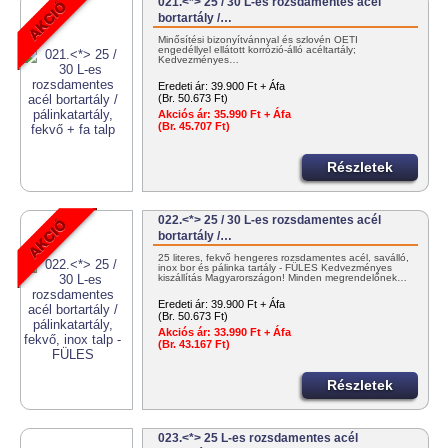
021.<*> 25 / 30 L-es rozsdamentes acél
bortartály /…
Minősítési bizonyítvánnyal és szlovén OÉTI
engedéllyel ellátott korrózió-álló acéltartály;
Kedvezményes…
Eredeti ár:
39.900 Ft + Áfa
(Br. 50.673 Ft)
Akciós ár:
35.990 Ft + Áfa
(Br. 45.707 Ft)
Részletek
022.<*> 25 / 30 L-es rozsdamentes acél
bortartály /…
25 literes, fekvő hengeres rozsdamentes acél, saválló,
inox bor és pálinka tartály - FÜLES Kedvezményes
kiszállítás Magyarországon! Minden megrendelőnek…
Eredeti ár:
39.900 Ft + Áfa
(Br. 50.673 Ft)
Akciós ár:
33.990 Ft + Áfa
(Br. 43.167 Ft)
Részletek
023.<*> 25 L-es rozsdamentes acél