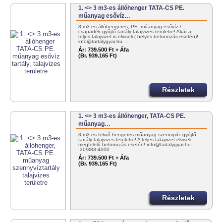
1. <> 3 m3-es állóhenger TATA-CS PE.
műanyag esővíz…
3 m3-es állóhengeres, PE. műanyag esővíz /
csapadék gyűjtő tartály talajvizes területre! Akár a
teljes talajvizet is elviseli ( helyes betonozás esetén)!
info@tartalygyar.hu …
Ár:
739.500 Ft + Áfa
(Br. 939.165 Ft)
Részletek
1. <> 3 m3-es állóhenger, TATA-CS PE.
műanyag…
3 m3-es fekvő hengeres műanyag szennyvíz gyűjtő
tartály talajvizes területre! A teljes talajvizet elviseli -
megfelelő betonozás esetén! info@tartalygyar.hu
30/383-4000
Ár:
739.500 Ft + Áfa
(Br. 939.165 Ft)
Részletek