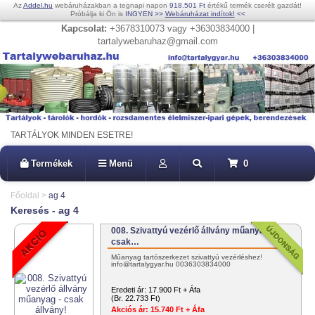
Az
Addel.hu
webáruházakban a tegnapi napon
918.501 Ft
értékű termék cserélt gazdát!
Próbálja ki Ön is
INGYEN
>>
Webáruházat indítok!
<<
Kapcsolat:
+3678310073 vagy +36303834000 |
tartalywebaruhaz@gmail.com
TARTÁLYOK MINDEN ESETRE!
Termékek
Menü
0
Főoldal
>
ag 4
Keresés - ag 4
008. Szivattyú vezérlő állvány műanyag -
csak…
Műanyag tartószerkezet szivattyú vezérléshez!
info@tartalygyar.hu 0036303834000
Eredeti ár:
17.900 Ft + Áfa
(Br. 22.733 Ft)
Akciós ár:
15.740 Ft + Áfa