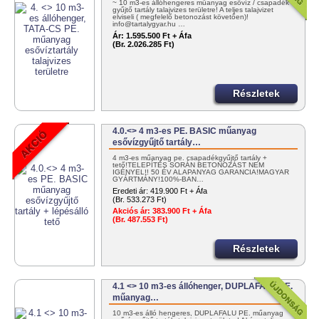
~ 10 m3-es állóhengeres műanyag esővíz / csapadék
gyűjtő tartály talajvizes területre! A teljes talajvizet
elviseli ( megfelelő betonozást követően)!
info@tartalygyar.hu …
Ár:
1.595.500 Ft + Áfa
(Br. 2.026.285 Ft)
Részletek
4.0.<> 4 m3-es PE. BASIC műanyag
esővízgyűjtő tartály…
4 m3-es műanyag pe. csapadékgyűjtő tartály +
tető!TELEPÍTÉS SORÁN BETONOZÁST NEM
IGÉNYEL!! 50 ÉV ALAPANYAG GARANCIA!MAGYAR
GYÁRTMÁNY!100%-BAN…
Eredeti ár:
419.900 Ft + Áfa
(Br. 533.273 Ft)
Akciós ár:
383.900 Ft + Áfa
(Br. 487.553 Ft)
Részletek
4.1 <> 10 m3-es állóhenger, DUPLAFALÚ PE.
műanyag…
10 m3-es álló hengeres, DUPLAFALÚ PE. műanyag