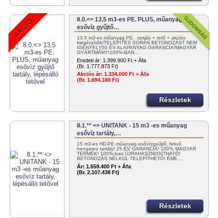
8.0.<> 13,5 m3-es PE. PLUS, műanyag
esővíz gyűjtő…
13,5 m3-es műanyag PE. tartály + tető + akciós
kiegészítők!TELEPÍTÉS SORÁN BETONOZÁST NEM
IGÉNYEL!!50 ÉV ALAPANYAG GARANCIA!MAGYAR
GYÁRTMÁNY!100%-BAN…
Eredeti ár:
1.399.900 Ft + Áfa
(Br. 1.777.873 Ft)
Akciós ár:
1.334.000 Ft + Áfa
(Br. 1.694.180 Ft)
Részletek
8.1.** <> UNITANK - 15 m3 -es műanyag
esővíz tartály,…
15 m3-es HD-PE műanyag esővízgyűjtő, fekvő
hengeres tartály! 25 ÉV GARANCIA! 100% MAGYAR
TERMÉK! 100%-ban ÚJRAHASZNOSÍTHATÓ!
BETONOZÁS NÉLKÜL TELEPÍTHETŐ! ÉME…
Ár:
1.659.400 Ft + Áfa
(Br. 2.107.438 Ft)
Részletek