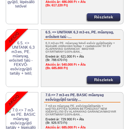
Akciós ár:
486.000 Ft + Áfa
(Br. 617.220 Ft)
Részletek
6.5. <> UNITANK 6,3 m3-es, PE. műanyag,
erősített falú -…
6,3 m3-es PE. műanyag fekvő esővíz gyűjtőtartály +
lépésálló zöldterületi fedlap + csatlakozók! 50 ÉV
ALAPANYAG GARANCIA! MAGYAR
GYÁRTMÁNY!100%-BAN…
Eredeti ár:
621.000 Ft + Áfa
(Br. 788.670 Ft)
Akciós ár:
540.000 Ft + Áfa
(Br. 685.800 Ft)
Részletek
7.0.<> 7 m3-es PE. BASIC műanyag
esővízgyűjtő tartály…
7 m3-es műanyag PE. esővízgyűjtőtartály +
tető!TELEPÍTÉS SORÁN BETONOZÁST NEM
IGÉNYEL!!50 ÉV ALAPANYAG GARANCIA!MAGYAR
GYÁRTMÁNY!100%-BAN…
Eredeti ár:
729.900 Ft + Áfa
(Br. 926.973 Ft)
Akciós ár:
685.000 Ft + Áfa