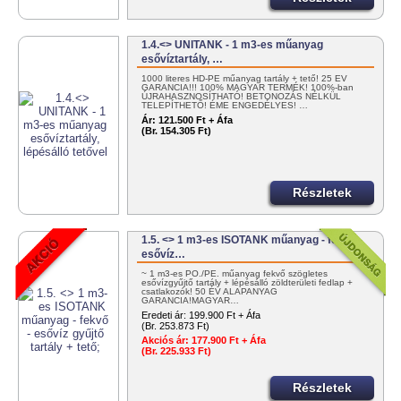
1.4.<> UNITANK - 1 m3-es műanyag
esővíztartály, …
1000 literes HD-PE műanyag tartály + tető! 25 ÉV
GARANCIA!!! 100% MAGYAR TERMÉK! 100%-ban
ÚJRAHASZNOSÍTHATÓ! BETONOZÁS NÉLKÜL
TELEPÍTHETŐ! ÉME ENGEDÉLYES! …
Ár:
121.500 Ft + Áfa
(Br. 154.305 Ft)
Részletek
1.5. <> 1 m3-es ISOTANK műanyag - fekvő -
esővíz…
~ 1 m3-es PO./PE. műanyag fekvő szögletes
esővízgyűjtő tartály + lépésálló zöldterületi fedlap +
csatlakozók! 50 ÉV ALAPANYAG
GARANCIA!MAGYAR…
Eredeti ár:
199.900 Ft + Áfa
(Br. 253.873 Ft)
Akciós ár:
177.900 Ft + Áfa
(Br. 225.933 Ft)
Részletek