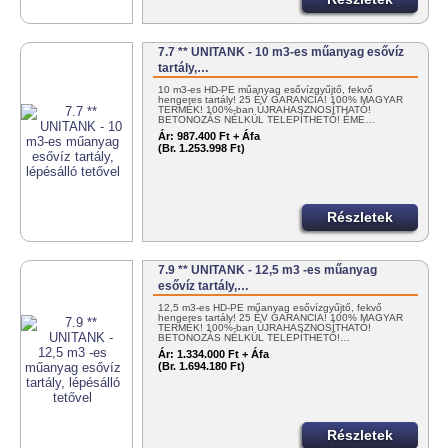
7.7 ** UNITANK - 10 m3-es műanyag esővíz
tartály,…
10 m3-es HD-PE műanyag esővízgyűjtő, fekvő
hengeres tartály! 25 ÉV GARANCIA! 100% MAGYAR
TERMÉK! 100%-ban ÚJRAHASZNOSÍTHATÓ!
BETONOZÁS NÉLKÜL TELEPÍTHETŐ! ÉME…
Ár:
987.400 Ft + Áfa
(Br. 1.253.998 Ft)
Részletek
7.9 ** UNITANK - 12,5 m3 -es műanyag
esővíz tartály,…
12,5 m3-es HD-PE műanyag esővízgyűjtő, fekvő
hengeres tartály! 25 ÉV GARANCIA! 100% MAGYAR
TERMÉK! 100%-ban ÚJRAHASZNOSÍTHATÓ!
BETONOZÁS NÉLKÜL TELEPÍTHETŐ!…
Ár:
1.334.000 Ft + Áfa
(Br. 1.694.180 Ft)
Részletek