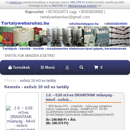
Az
Addel.hu
webáruházakban a tegnapi napon
266.255 Ft
értékű termék cserélt gazdát!
Próbálja ki Ön is
INGYEN
>>
Webáruházat indítok!
<<
Kapcsolat:
+3678310073 vagy +36303834000 |
tartalywebaruhaz@gmail.com
TARTÁLYOK MINDEN ESETRE!
Termékek
Menü
0
Főoldal
>
esővíz 10 m3 es tartály
Keresés - esővíz 10 m3 es tartály
1.0. ~ 0,65 m3-es DRAINTANK műanyag -
fekvő - esővíz…
~ 650 literes PO. - poliolefin - műanyag szögletes
esővíz szikkasztó tartály - KOMPLETT! 50 ÉV
ALAPANYAG GARANCIA!MAGYAR
GYÁRTMÁNY!100%-BAN ÚJRAHASZNOSÍTHATÓ!
EGYSZERŰEN…
Ár:
149.900 Ft + Áfa
(Br. 190.373 Ft)