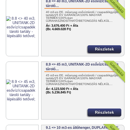
8.8 <> 40 m3, UNITANK-2D esővíz/csapadék
tároló…
40 m3-es PE. műanyag esővíztároló / csapadékgyűjtő
tartály!25 ÉV GARANCIA!100% MAGYAR
TERMÉK!100%-ban
ÚJRAHASZNOSÍTHATÓ!BETONOZÁS NÉLKÜL…
Ár:
3.676.400 Ft + Áfa
(Br. 4.669.028 Ft)
Részletek
8.9 <> 45 m3, UNITANK-2D esővíz/csapadék
tároló…
45 m3-es PE. műanyag esővíztároló / csapadékgyűjtő
tartály!25 ÉV GARANCIA!100% MAGYAR
TERMÉK!100%-ban
ÚJRAHASZNOSÍTHATÓ!BETONOZÁS NÉLKÜL…
Ár:
4.123.500 Ft + Áfa
(Br. 5.236.845 Ft)
Részletek
9.1 <> 10 m3-es állóhenger, DUPLAFALÚ PE.