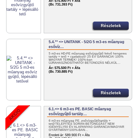
Ár:
575.900 Ft + Áfa
(Br. 731.393 Ft)
Részletek
5.4.** <> UNITANK - 5/2G 5 m3-es műanyag
esővíz…
5 m3-es HD-PE műanyag esővízgyűjtő fekvő hengeres
tartály + tető + csatlakozó! 25 ÉV GARANCIA! 100%
MAGYAR TERMÉK! 100%-ban
ÚJRAHASZNOSÍTHATÓ! BETONOZÁS NÉLKÜL…
Ár:
575.500 Ft + Áfa
(Br. 730.885 Ft)
Részletek
6.1.<> 6 m3-es PE. BASIC műanyag
esővízgyűjtő tartály…
6 m3-es műanyag PE. esővízgyűjtőtartály +
tető!TELEPÍTÉS SORÁN BETONOZÁST NEM
IGÉNYEL!!50 ÉV ALAPANYAG GARANCIA!MAGYAR
GYÁRTMÁNY!100%-BAN…
Eredeti ár:
589.900 Ft + Áfa