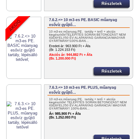
Részletek
7.6.2.<> 10 m3-es PE. BASIC műanyag
esővíz gyűjtő…
10 m3-es műanyag PE. tartály + tető + akciós
kiegészítők!TELEPÍTÉS SORÁN BETONOZÁST NEM
IGÉNYEL!!50 ÉV ALAPANYAG GARANCIA!MAGYAR
GYÁRTMÁNY!100%-BAN…
Eredeti ár:
963.900 Ft + Áfa
(Br. 1.224.153 Ft)
Akciós ár:
944.882 Ft + Áfa
(Br. 1.200.000 Ft)
Részletek
7.6.3.<> 10 m3-es PE. PLUS, műanyag
esővíz gyűjtő…
10 m3-es műanyag PE. tartály + tető + akciós
kiegészítők! TELEPÍTÉS SORÁN BETONOZÁST NEM
IGÉNYEL!!50 ÉV ALAPANYAG GARANCIA! MAGYAR
GYÁRTMÁNY! 100%-BAN…
Ár:
985.900 Ft + Áfa
(Br. 1.252.093 Ft)
Részletek