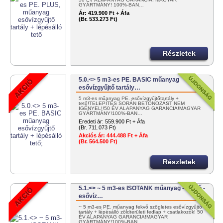
GYÁRTMÁNY! 100%-BAN…
Ár:
419.900 Ft + Áfa
(Br. 533.273 Ft)
Részletek
5.0.<> 5 m3-es PE. BASIC műanyag
esővízgyűjtő tartály…
5 m3-es műanyag PE. esővízgyűjtőtartály +
tető!TELEPÍTÉS SORÁN BETONOZÁST NEM
IGÉNYEL!!50 ÉV ALAPANYAG GARANCIA!MAGYAR
GYÁRTMÁNY!100%-BAN…
Eredeti ár:
559.900 Ft + Áfa
(Br. 711.073 Ft)
Akciós ár:
444.488 Ft + Áfa
(Br. 564.500 Ft)
Részletek
5.1.<> ~ 5 m3-es ISOTANK műanyag - fekvő -
esővíz…
~ 5 m3-es PE. műanyag fekvő szögletes esővízgyűjtő
tartály + lépésálló zöldterületi fedlap + csatlakozók! 50
ÉV ALAPANYAG GARANCIA!MAGYAR
GYÁRTMÁNY!100%-BAN…