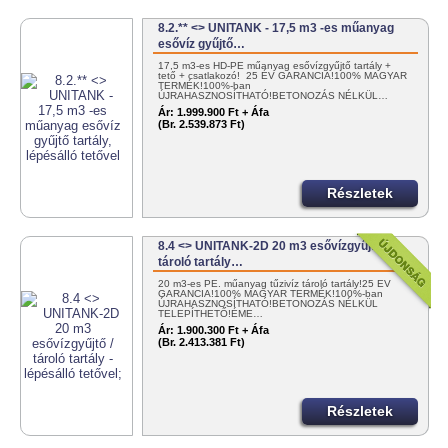
8.2.** <> UNITANK - 17,5 m3 -es műanyag
esővíz gyűjtő…
17,5 m3-es HD-PE műanyag esővízgyűjtő tartály +
tető + csatlakozó! 25 ÉV GARANCIA!100% MAGYAR
TERMÉK!100%-ban
ÚJRAHASZNOSÍTHATÓ!BETONOZÁS NÉLKÜL…
Ár:
1.999.900 Ft + Áfa
(Br. 2.539.873 Ft)
Részletek
8.4 <> UNITANK-2D 20 m3 esővízgyűjtő /
tároló tartály…
20 m3-es PE. műanyag tűzivíz tároló tartály!25 ÉV
GARANCIA!100% MAGYAR TERMÉK!100%-ban
ÚJRAHASZNOSÍTHATÓ!BETONOZÁS NÉLKÜL
TELEPÍTHETŐ!ÉME…
Ár:
1.900.300 Ft + Áfa
(Br. 2.413.381 Ft)
Részletek