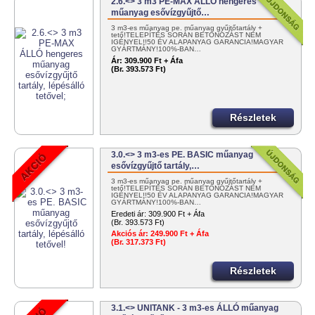
2.6.<> 3 m3 PE-MAX ÁLLÓ hengeres
műanyag esővízgyűjtő…
3 m3-es műanyag pe. műanyag gyűjtőtartály +
tető!TELEPÍTÉS SORÁN BETONOZÁST NEM
IGÉNYEL!!50 ÉV ALAPANYAG GARANCIA!MAGYAR
GYÁRTMÁNY!100%-BAN…
Ár:
309.900 Ft + Áfa
(Br. 393.573 Ft)
Részletek
3.0.<> 3 m3-es PE. BASIC műanyag
esővízgyűjtő tartály,…
3 m3-es műanyag pe. műanyag gyűjtőtartály +
tető!TELEPÍTÉS SORÁN BETONOZÁST NEM
IGÉNYEL!!50 ÉV ALAPANYAG GARANCIA!MAGYAR
GYÁRTMÁNY!100%-BAN…
Eredeti ár:
309.900 Ft + Áfa
(Br. 393.573 Ft)
Akciós ár:
249.900 Ft + Áfa
(Br. 317.373 Ft)
Részletek
3.1.<> UNITANK - 3 m3-es ÁLLÓ műanyag