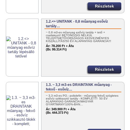
Részletek
1.2.<> UNITANK - 0,8 műanyag esővíz
tartály…
~ 0,8 m3-es műanyag esővíz tartály + tető +
csatlakozó! BETONOZÁS NÉLKÜL
TELEPÍTHETŐ!ORSZÁGOS KEDVEZMÉNYES
KISZÁLLÍTÁS!50 ÉV ALAPANYAG GARANCIA!!!
100%…
Ár:
78.200 Ft + Áfa
(Br. 99.314 Ft)
Részletek
1.3. ~ 3,3 m3-es DRAINTANK műanyag -
fekvő - esővíz…
~ 3,3 m3-es PO.- poliolefin - műanyag fekvő szögletes
esővíz szikkasztó tartály - KOMPLETT! 50 ÉV
ALAPANYAG GARANCIA!MAGYAR
GYÁRTMÁNY!100%-BAN…
Ár:
349.900 Ft + Áfa
(Br. 444.373 Ft)