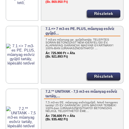
(Br. 869.950 Ft)
Részletek
7.1.<> 7 m3-es PE. PLUS, műanyag esővíz
gyűjtő…
7 m3-es műanyag pe. gyűjtőtartály. TELEPÍTÉS
SORÁN BETONOZÁST NEM IGÉNYEL!!50 ÉV
ALAPANYAG GARANCIA! MAGYAR GYÁRTMÁNY!
100%-BAN ÚJRAHASZNOSÍTHATÓ! …
Ár:
725.900 Ft + Áfa
(Br. 921.893 Ft)
Részletek
7.2.** UNITANK - 7,5 m3-es műanyag esővíz
tartály,…
7,5 m3-es PE. műanyag esővízgyűjtő, fekvő hengeres
tartály! 25 ÉV GARANCIA! 100% MAGYAR TERMÉK!
100%-ban ÚJRAHASZNOSÍTHATÓ! BETONOZÁS
NÉLKÜL TELEPÍTHETŐ! ÉME…
Ár:
736.600 Ft + Áfa
(Br. 935.482 Ft)