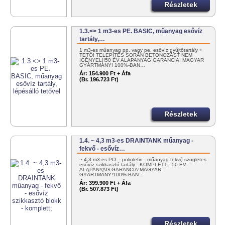
Részletek
1.3.<> 1 m3-es PE. BASIC, műanyag esővíz
tartály,…
1 m3-es műanyag pp. vagy pe. esővíz gyűjtőtartály +
TETŐ! TELEPÍTÉS SORÁN BETONOZÁST NEM
IGÉNYEL!!50 ÉV ALAPANYAG GARANCIA! MAGYAR
GYÁRTMÁNY! 100%-BAN…
Ár:
154.900 Ft + Áfa
(Br. 196.723 Ft)
Részletek
1.4. ~ 4,3 m3-es DRAINTANK műanyag -
fekvő - esővíz…
~ 4,3 m3-es PO. - poliolefin - műanyag fekvő szögletes
esővíz szikkasztó tartály - KOMPLETT! 50 ÉV
ALAPANYAG GARANCIA!MAGYAR
GYÁRTMÁNY!100%-BAN…
Ár:
399.900 Ft + Áfa
(Br. 507.873 Ft)
Részletek