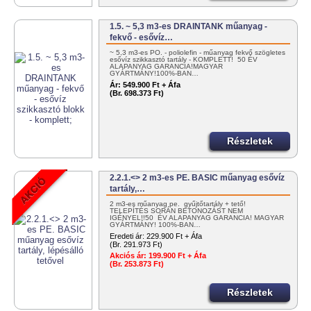
1.5. ~ 5,3 m3-es DRAINTANK műanyag -
fekvő - esővíz…
~ 5,3 m3-es PO. - poliolefin - műanyag fekvő szögletes
esővíz szikkasztó tartály - KOMPLETT! 50 ÉV
ALAPANYAG GARANCIA!MAGYAR
GYÁRTMÁNY!100%-BAN…
Ár:
549.900 Ft + Áfa
(Br. 698.373 Ft)
Részletek
2.2.1.<> 2 m3-es PE. BASIC műanyag esővíz
tartály,…
2 m3-es műanyag pe. gyűjtőtartály + tető!
TELEPÍTÉS SORÁN BETONOZÁST NEM
IGÉNYEL!!50 ÉV ALAPANYAG GARANCIA! MAGYAR
GYÁRTMÁNY! 100%-BAN…
Eredeti ár:
229.900 Ft + Áfa
(Br. 291.973 Ft)
Akciós ár:
199.900 Ft + Áfa
(Br. 253.873 Ft)
Részletek