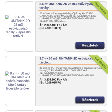
8.6.<> UNITANK-2D 25 m3 esővízgyűjtő
tartály -…
25 m3-es műanyag esővízgyűjtő tartály!25 ÉV
GARANCIA!100% MAGYAR TERMÉK!100%-ban
ÚJRAHASZNOSÍTHATÓ!BETONOZÁS NÉLKÜL
TELEPÍTHETŐ!ÉME…
Ár:
2.347.400 Ft + Áfa
(Br. 2.981.198 Ft)
Részletek
8.7 <> 30 m3, UNITANK-2D esővíz/csapadék
tároló…
30 m3-es PE. műanyag esővíztároló / csapadékgyűjtő
tartály!25 ÉV GARANCIA!100% MAGYAR
TERMÉK!100%-ban
ÚJRAHASZNOSÍTHATÓ!BETONOZÁS NÉLKÜL…
Ár:
3.235.500 Ft + Áfa
(Br. 4.109.085 Ft)
Részletek