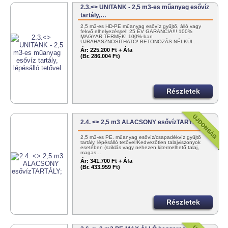
2.3.<> UNITANK - 2,5 m3-es műanyag esővíz
tartály,…
2,5 m3-es HD-PE műanyag esővíz gyűjtő, álló vagy
fekvő elhelyezéssel! 25 ÉV GARANCIA!!! 100%
MAGYAR TERMÉK! 100%-ban
ÚJRAHASZNOSÍTHATÓ! BETONOZÁS NÉLKÜL…
Ár:
225.200 Ft + Áfa
(Br. 286.004 Ft)
Részletek
2.4. <> 2,5 m3 ALACSONY esővízTARTÁLY;
2,5 m3-es PE. műanyag esővíz/csapadékvíz gyűjtő
tartály, lépésálló tetővel!Kedvezőtlen talajviszonyok
esetében (sziklás vagy nehezen kitermelhető talaj,
magas…
Ár:
341.700 Ft + Áfa
(Br. 433.959 Ft)
Részletek