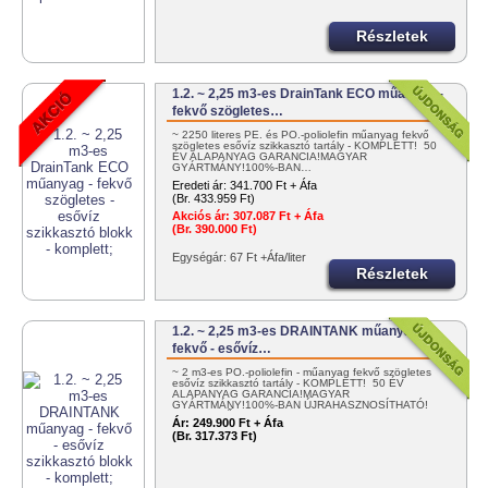
Részletek
1.2. ~ 2,25 m3-es DrainTank ECO műanyag -
fekvő szögletes…
~ 2250 literes PE. és PO.-poliolefin műanyag fekvő
szögletes esővíz szikkasztó tartály - KOMPLETT! 50
ÉV ALAPANYAG GARANCIA!MAGYAR
GYÁRTMÁNY!100%-BAN…
Eredeti ár:
341.700 Ft + Áfa
(Br. 433.959 Ft)
Akciós ár:
307.087 Ft + Áfa
(Br. 390.000 Ft)
Egységár: 67 Ft +Áfa/liter
Részletek
1.2. ~ 2,25 m3-es DRAINTANK műanyag -
fekvő - esővíz…
~ 2 m3-es PO.-poliolefin - műanyag fekvő szögletes
esővíz szikkasztó tartály - KOMPLETT! 50 ÉV
ALAPANYAG GARANCIA!MAGYAR
GYÁRTMÁNY!100%-BAN ÚJRAHASZNOSÍTHATÓ!
EGYSZERŰEN…
Ár:
249.900 Ft + Áfa
(Br. 317.373 Ft)