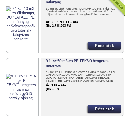
műanyag…
10 m3-es álló hengeres, DUPLAFALÚ PE. műanyag
tűzivíz/tűzoltóvíz tartály talajvizes területre! Akár a
teljes talajvizet is elviseli - megfelelő betonozás…
Ár:
2.195.900 Ft + Áfa
(Br. 2.788.793 Ft)
Részletek
9.1. <> 50 m3-es PE. FEKVŐ hengeres
műanyag…
50 m3-es PE. műanyag esővíz gyűjtő tartály! 25 ÉV
GARANCIA!100% MAGYAR TERMÉK!100%-ban
ÚJRAHASZNOSÍTHATÓ!BETONOZÁS NÉLKÜL
TELEPÍTHETŐ!+36303834000info@tartalygyar.hu
Ár:
1 Ft + Áfa
(Br. 1 Ft)
Részletek