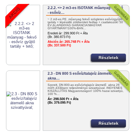
2.2.2. <> 2 m3-es ISOTANK műanyag - fekvő
- esővíz…
~ 2 m3-es PE. műanyag fekvő szögletes esővízgyűjtő
tartály + lépésálló zöldterületi fedlap + csatlakozók! 50
ÉV ALAPANYAG GARANCIA!MAGYAR
GYÁRTMÁNY!100%-BAN…
Eredeti ár:
299.900 Ft + Áfa
(Br. 380.873 Ft)
Akciós ár:
265.748 Ft + Áfa
(Br. 337.500 Ft)
Részletek
2.3 - DN 800 S esővíz/talajvíz átemelő
akna…
Szerelt, DN 800-as esővíz/talajvíz átemelő akna 26
m3/h 433l/perc teljesítményű szivattyúval. INGYENES
KISZÁLLÍTÁS Magyarországon! 100% hazai szivattyú,
100 %…
Ár:
298.500 Ft + Áfa
(Br. 379.095 Ft)
Részletek