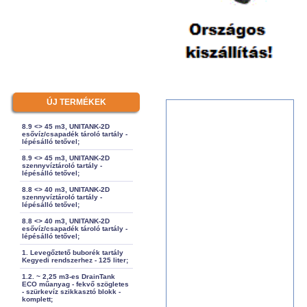
ÚJ TERMÉKEK
8.9 <> 45 m3, UNITANK-2D
esővíz/csapadék tároló tartály -
lépésálló tetővel;
8.9 <> 45 m3, UNITANK-2D
szennyvíztároló tartály -
lépésálló tetővel;
8.8 <> 40 m3, UNITANK-2D
szennyvíztároló tartály -
lépésálló tetővel;
8.8 <> 40 m3, UNITANK-2D
esővíz/csapadék tároló tartály -
lépésálló tetővel;
1. Levegőztető buborék tartály
Kegyedi rendszerhez - 125 liter;
1.2. ~ 2,25 m3-es DrainTank
ECO műanyag - fekvő szögletes
- szürkevíz szikkasztó blokk -
komplett;