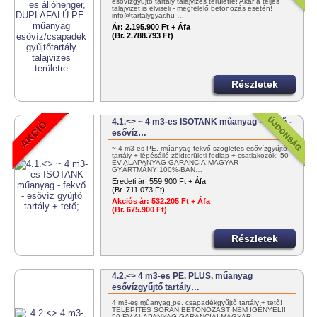
esővízgyűjtő tartály talajvizes területre! Akár a teljes
talajvizet is elviseli - megfelelő betonozás esetén!
info@tartalygyar.hu …
Ár:
2.195.900 Ft + Áfa
(Br. 2.788.793 Ft)
Részletek
4.1.<> ~ 4 m3-es ISOTANK műanyag - fekvő -
esővíz…
~ 4 m3-es PE. műanyag fekvő szögletes esővízgyűjtő
tartály + lépésálló zöldterületi fedlap + csatlakozók! 50
ÉV ALAPANYAG GARANCIA!MAGYAR
GYÁRTMÁNY!100%-BAN…
Eredeti ár:
559.900 Ft + Áfa
(Br. 711.073 Ft)
Akciós ár:
532.205 Ft + Áfa
(Br. 675.900 Ft)
Részletek
4.2.<> 4 m3-es PE. PLUS, műanyag
esővízgyűjtő tartály…
4 m3-es műanyag pe. csapadékgyűjtő tartály + tető!
TELEPÍTÉS SORÁN BETONOZÁST NEM IGÉNYEL!!
50 ÉV ALAPANYAG GARANCIA! MAGYAR