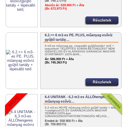
(Br. 749.173 Ft)
Akciós ár:
529.900 Ft + Áfa
(Br. 672.973 Ft)
Részletek
6.2.<> 6 m3-es PE. PLUS, műanyag esővíz
gyűjtő tartály…
6 m3-es műanyag pe. csapadék gyűjtőtartály+ tető +
tartozékok! TELEPÍTÉS SORÁN BETONOZÁST NEM
IGÉNYEL!!50 ÉV ALAPANYAG GARANCIA! MAGYAR
GYÁRTMÁNY! 100%-BAN…
Ár:
586.900 Ft + Áfa
(Br. 745.363 Ft)
Részletek
6.4 UNITANK - 6,3 m3-es ÁLLÓhengeres
műanyag esővíz…
6,3 m3-es HD-PE műanyag esővíz gyűjtő tartály + tető
+csatlakozó!25 ÉV GARANCIA!100% MAGYAR
TERMÉK!100%-ban
ÚJRAHASZNOSÍTHATÓ!BETONOZÁS NÉLKÜL…
Eredeti ár:
558.900 Ft + Áfa
(Br. 709.803 Ft)