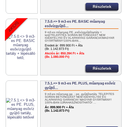
Részletek
7.5.0.<> 9 m3-es PE. BASIC műanyag
esővízgyűjtő…
9 m3-es műanyag PE. esővízgyűjtőtartály +
tető!TELEPÍTÉS SORÁN BETONOZÁST NEM
IGÉNYEL!!50 ÉV ALAPANYAG GARANCIA!MAGYAR
GYÁRTMÁNY!100%-BAN…
Eredeti ár:
899.900 Ft + Áfa
(Br. 1.142.873 Ft)
Akciós ár:
850.394 Ft + Áfa
(Br. 1.080.000 Ft)
Részletek
7.5.1.<> 9 m3-es PE. PLUS, műanyag esővíz
gyűjtő…
9 m3-es műanyag pp. - pe. gyűjtőtartály. TELEPÍTÉS
SORÁN BETONOZÁST NEM IGÉNYEL!!50 ÉV
ALAPANYAG GARANCIA! MAGYAR GYÁRTMÁNY!
100%-BAN ÚJRAHASZNOSÍTHATÓ! …
Ár:
899.900 Ft + Áfa
(Br. 1.142.873 Ft)