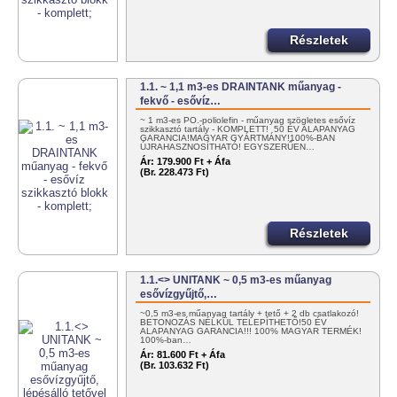
Részletek
1.1. ~ 1,1 m3-es DRAINTANK műanyag -
fekvő - esővíz…
~ 1 m3-es PO.-poliolefin - műanyag szögletes esővíz
szikkasztó tartály - KOMPLETT! 50 ÉV ALAPANYAG
GARANCIA!MAGYAR GYÁRTMÁNY!100%-BAN
ÚJRAHASZNOSÍTHATÓ! EGYSZERŰEN…
Ár:
179.900 Ft + Áfa
(Br. 228.473 Ft)
Részletek
1.1.<> UNITANK ~ 0,5 m3-es műanyag
esővízgyűjtő,…
~0,5 m3-es műanyag tartály + tető + 2 db csatlakozó!
BETONOZÁS NÉLKÜL TELEPÍTHETŐ!50 ÉV
ALAPANYAG GARANCIA!!! 100% MAGYAR TERMÉK!
100%-ban…
Ár:
81.600 Ft + Áfa
(Br. 103.632 Ft)