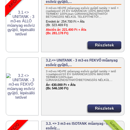
esővíz gyűjtő,…
3 m3-es HD-PE műanyag esővíz gyűjtő tartály + tető +
csatlakozó! 25 ÉV GARANCIA! 100% MAGYAR
TERMÉK! 100%-ban ÚJRAHASZNOSÍTHATÓ!
BETONOZÁS NÉLKÜL TELEPÍTHETŐ!…
Eredeti ár:
254.700 Ft + Áfa
(Br. 323.469 Ft)
Akciós ár:
221.400 Ft + Áfa
(Br. 281.178 Ft)
Részletek
3.2.<> UNITANK - 3 m3-es FEKVŐ műanyag
esővíz gyűjtő,…
3 m3-es HD-PE műanyag esővíz gyűjtő tartály + tető
+csatlakozó!10 ÉV GARANCIA!100% MAGYAR
TERMÉK!100%-ban
ÚJRAHASZNOSÍTHATÓ!BETONOZÁS NÉLKÜL…
Ár:
430.000 Ft + Áfa
(Br. 546.100 Ft)
Részletek
3.3. <> 3 m3-es ISOTANK műanyag - fekvő -
esővíz…