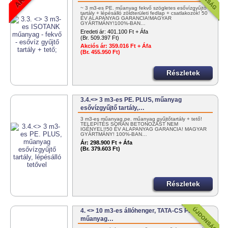
~ 3 m3-es PE. műanyag fekvő szögletes esővízgyűjtő
tartály + lépésálló zöldterületi fedlap + csatlakozók! 50
ÉV ALAPANYAG GARANCIA!MAGYAR
GYÁRTMÁNY!100%-BAN…
Eredeti ár:
401.100 Ft + Áfa
(Br. 509.397 Ft)
Akciós ár:
359.016 Ft + Áfa
(Br. 455.950 Ft)
Részletek
3.4.<> 3 m3-es PE. PLUS, műanyag
esővízgyűjtő tartály,…
3 m3-es műanyag pe. műanyag gyűjtőtartály + tető!
TELEPÍTÉS SORÁN BETONOZÁST NEM
IGÉNYEL!!50 ÉV ALAPANYAG GARANCIA! MAGYAR
GYÁRTMÁNY! 100%-BAN…
Ár:
298.900 Ft + Áfa
(Br. 379.603 Ft)
Részletek
4. <> 10 m3-es állóhenger, TATA-CS PE.
műanyag…