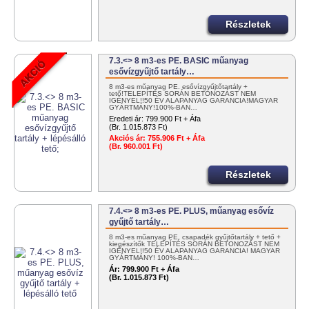
Részletek
7.3.<> 8 m3-es PE. BASIC műanyag
esővízgyűjtő tartály…
8 m3-es műanyag PE. esővízgyűjtőtartály +
tető!TELEPÍTÉS SORÁN BETONOZÁST NEM
IGÉNYEL!!50 ÉV ALAPANYAG GARANCIA!MAGYAR
GYÁRTMÁNY!100%-BAN…
Eredeti ár:
799.900 Ft + Áfa
(Br. 1.015.873 Ft)
Akciós ár:
755.906 Ft + Áfa
(Br. 960.001 Ft)
Részletek
7.4.<> 8 m3-es PE. PLUS, műanyag esővíz
gyűjtő tartály…
8 m3-es műanyag PE. csapadék gyűjtőtartály + tető +
kiegészítők TELEPÍTÉS SORÁN BETONOZÁST NEM
IGÉNYEL!!50 ÉV ALAPANYAG GARANCIA! MAGYAR
GYÁRTMÁNY! 100%-BAN…
Ár:
799.900 Ft + Áfa
(Br. 1.015.873 Ft)