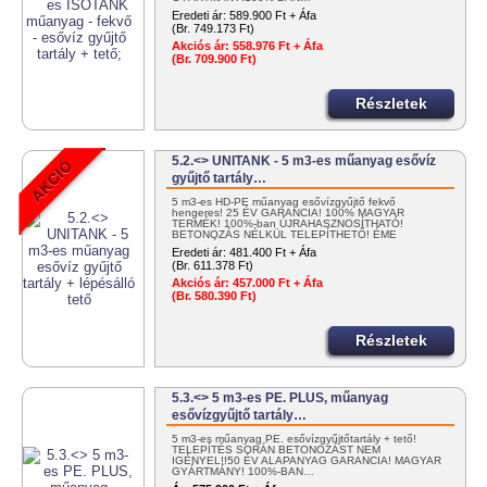
Eredeti ár:
589.900 Ft + Áfa
(Br. 749.173 Ft)
Akciós ár:
558.976 Ft + Áfa
(Br. 709.900 Ft)
Részletek
5.2.<> UNITANK - 5 m3-es műanyag esővíz
gyűjtő tartály…
5 m3-es HD-PE műanyag esővízgyűjtő fekvő
hengeres! 25 ÉV GARANCIA! 100% MAGYAR
TERMÉK! 100%-ban ÚJRAHASZNOSÍTHATÓ!
BETONOZÁS NÉLKÜL TELEPÍTHETŐ! ÉME
ENGEDÉLYES! …
Eredeti ár:
481.400 Ft + Áfa
(Br. 611.378 Ft)
Akciós ár:
457.000 Ft + Áfa
(Br. 580.390 Ft)
Részletek
5.3.<> 5 m3-es PE. PLUS, műanyag
esővízgyűjtő tartály…
5 m3-es műanyag PE. esővízgyűjtőtartály + tető!
TELEPÍTÉS SORÁN BETONOZÁST NEM
IGÉNYEL!!50 ÉV ALAPANYAG GARANCIA! MAGYAR
GYÁRTMÁNY! 100%-BAN…