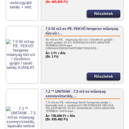
(Br. 685.800 Ft)
Részletek
7.0 50 m3-es PE. FEKVŐ hengeres műanyag
tűzi-víz /…
50 m3-es PE. műanyag tűzi-víz / tűzoltóvíz gyűjtő /
tároló tartály! 25 ÉV GARANCIA!100% MAGYAR
TERMÉK!100%-ban
ÚJRAHASZNOSÍTHATÓ!BETONOZÁS…
Ár:
1 Ft + Áfa
(Br. 1 Ft)
Részletek
7.2 ** UNITANK - 7,5 m3-es műanyag
szennyvíztartály,…
7,5 m3-es PE. műanyag fekvő hengeres tartály +
lépésálló tető + csatlakozó!! BETONOZÁS NÉLKÜL
TELEPÍTHETŐ! 25 ÉV GARANCIA! 100% MAGYAR
TERMÉK! 100%-ban…
Ár:
736.600 Ft + Áfa
(Br. 935.482 Ft)