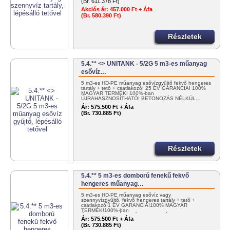
(Br. 611.378 Ft)
Akciós ár:
457.000 Ft + Áfa
(Br. 580.390 Ft)
Részletek
5.4.** <> UNITANK - 5/2G 5 m3-es műanyag
esővíz…
5 m3-es HD-PE műanyag esővízgyűjtő fekvő hengeres
tartály + tető + csatlakozó! 25 ÉV GARANCIA! 100%
MAGYAR TERMÉK! 100%-ban
ÚJRAHASZNOSÍTHATÓ! BETONOZÁS NÉLKÜL…
Ár:
575.500 Ft + Áfa
(Br. 730.885 Ft)
Részletek
5.4.** 5 m3-es domború fenekű fekvő
hengeres műanyag…
5 m3-es HD-PE műanyag esővíz vagy
szennyvízgyűjtő, fekvő hengeres tartály + tető +
csatlakozó!1 ÉV GARANCIA!100% MAGYAR
TERMÉK!100%-ban
ÚJRAHASZNOSÍTHATÓ!BETONOZÁS…
Ár:
575.500 Ft + Áfa
(Br. 730.885 Ft)