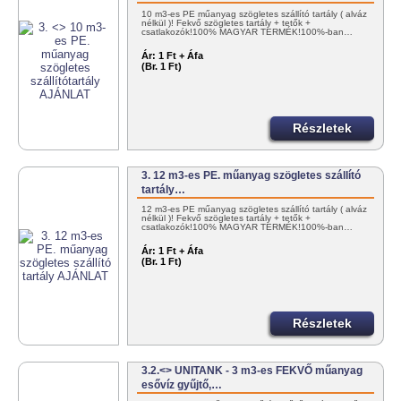
10 m3-es PE műanyag szögletes szállító tartály ( alváz
nélkül )! Fekvő szögletes tartály + tetők +
csatlakozók!100% MAGYAR TERMÉK!100%-ban…
Ár:
1 Ft + Áfa
(Br. 1 Ft)
Részletek
3. 12 m3-es PE. műanyag szögletes szállító
tartály…
12 m3-es PE műanyag szögletes szállító tartály ( alváz
nélkül )! Fekvő szögletes tartály + tetők +
csatlakozók!100% MAGYAR TERMÉK!100%-ban…
Ár:
1 Ft + Áfa
(Br. 1 Ft)
Részletek
3.2.<> UNITANK - 3 m3-es FEKVŐ műanyag
esővíz gyűjtő,…