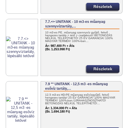
Részletek
7.7.<> UNITANK - 10 m3-es műanyag
szennyvíztartály,…
10 m3-es PE. műanyag szennyvíz gyűjtő, fekvő
hengeres tartály + tető + csatlakozó! BETONOZÁS
NÉLKÜL TELEPÍTHETŐ! 25 ÉV GARANCIA! 100%
MAGYAR TERMÉK! 100%-ban…
Ár:
987.400 Ft + Áfa
(Br. 1.253.998 Ft)
Részletek
7.9 ** UNITANK - 12,5 m3 -es műanyag
esővíz tartály,…
12,5 m3-es HD-PE műanyag esővízgyűjtő, fekvő
hengeres tartály! 25 ÉV GARANCIA! 100% MAGYAR
TERMÉK! 100%-ban ÚJRAHASZNOSÍTHATÓ!
BETONOZÁS NÉLKÜL TELEPÍTHETŐ!…
Ár:
1.334.000 Ft + Áfa
(Br. 1.694.180 Ft)