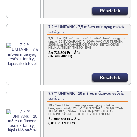
Részletek
7.2.** UNITANK - 7,5 m3-es műanyag esővíz
tartály,…
7,5 m3-es PE. műanyag esővízgyűjtő, fekvő hengeres
tartály! 25 ÉV GARANCIA! 100% MAGYAR TERMÉK!
100%-ban ÚJRAHASZNOSÍTHATÓ! BETONOZÁS
NÉLKÜL TELEPÍTHETŐ! ÉME…
Ár:
736.600 Ft + Áfa
(Br. 935.482 Ft)
Részletek
7.7 ** UNITANK - 10 m3-es műanyag esővíz
tartály,…
10 m3-es HD-PE műanyag esővízgyűjtő, fekvő
hengeres tartály! 25 ÉV GARANCIA! 100% MAGYAR
TERMÉK! 100%-ban ÚJRAHASZNOSÍTHATÓ!
BETONOZÁS NÉLKÜL TELEPÍTHETŐ! ÉME…
Ár:
987.400 Ft + Áfa
(Br. 1.253.998 Ft)