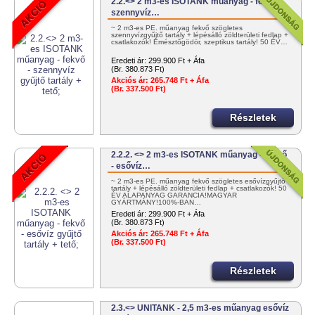
2.2.<> 2 m3-es ISOTANK műanyag - fekvő -
szennyvíz…
~ 2 m3-es PE. műanyag fekvő szögletes
szennyvízgyűjtő tartály + lépésálló zöldterületi fedlap +
csatlakozók! Emésztőgödör, szeptikus tartály! 50 ÉV…
Eredeti ár:
299.900 Ft + Áfa
(Br. 380.873 Ft)
Akciós ár:
265.748 Ft + Áfa
(Br. 337.500 Ft)
Részletek
2.2.2. <> 2 m3-es ISOTANK műanyag - fekvő
- esővíz…
~ 2 m3-es PE. műanyag fekvő szögletes esővízgyűjtő
tartály + lépésálló zöldterületi fedlap + csatlakozók! 50
ÉV ALAPANYAG GARANCIA!MAGYAR
GYÁRTMÁNY!100%-BAN…
Eredeti ár:
299.900 Ft + Áfa
(Br. 380.873 Ft)
Akciós ár:
265.748 Ft + Áfa
(Br. 337.500 Ft)
Részletek
2.3.<> UNITANK - 2,5 m3-es műanyag esővíz