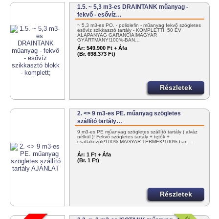
1.5. ~ 5,3 m3-es DRAINTANK műanyag -
fekvő - esővíz…
~ 5,3 m3-es PO. - poliolefin - műanyag fekvő szögletes
esővíz szikkasztó tartály - KOMPLETT! 50 ÉV
ALAPANYAG GARANCIA!MAGYAR
GYÁRTMÁNY!100%-BAN…
Ár:
549.900 Ft + Áfa
(Br. 698.373 Ft)
Részletek
2. <> 9 m3-es PE. műanyag szögletes
szállító tartály…
9 m3-es PE műanyag szögletes szállító tartály ( alváz
nélkül )! Fekvő szögletes tartály + tetők +
csatlakozók!100% MAGYAR TERMÉK!100%-ban…
Ár:
1 Ft + Áfa
(Br. 1 Ft)
Részletek