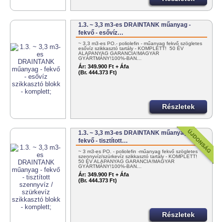
1.3. ~ 3,3 m3-es DRAINTANK műanyag -
fekvő - esővíz…
~ 3,3 m3-es PO.- poliolefin - műanyag fekvő szögletes
esővíz szikkasztó tartály - KOMPLETT! 50 ÉV
ALAPANYAG GARANCIA!MAGYAR
GYÁRTMÁNY!100%-BAN…
Ár:
349.900 Ft + Áfa
(Br. 444.373 Ft)
Részletek
1.3. ~ 3,3 m3-es DRAINTANK műanyag -
fekvő - tisztított…
~ 3 m3-es PO. - poliolefin -műanyag fekvő szögletes
szennyvíz/szürkevíz szikkasztó tartály - KOMPLETT!
50 ÉV ALAPANYAG GARANCIA!MAGYAR
GYÁRTMÁNY!100%-BAN…
Ár:
349.900 Ft + Áfa
(Br. 444.373 Ft)
Részletek