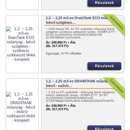
Részletek
1.2. ~ 2,25 m3-es DrainTank ECO műanyag -
fekvő szögletes…
~ 2250 literes PE. és PO.-poliolefin műanyag fekvő
szögletes szürkevíz szikkasztó tartály - KOMPLETT!
50 ÉV ALAPANYAG GARANCIA!MAGYAR
GYÁRTMÁNY!100%-BAN…
Ár:
249.900 Ft + Áfa
(Br. 317.373 Ft)
Egységár: 67 Ft +Áfa/liter
Részletek
1.2. ~ 2,25 m3-es DRAINTANK műanyag -
fekvő - esővíz…
~ 2 m3-es PO.-poliolefin - műanyag fekvő szögletes
esővíz szikkasztó tartály - KOMPLETT! 50 ÉV
ALAPANYAG GARANCIA!MAGYAR
GYÁRTMÁNY!100%-BAN ÚJRAHASZNOSÍTHATÓ!
EGYSZERŰEN…
Ár:
249.900 Ft + Áfa
(Br. 317.373 Ft)
Részletek