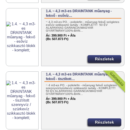
1.4. ~ 4,3 m3-es DRAINTANK műanyag -
fekvő - esővíz…
~ 4,3 m3-es PO. - poliolefin - műanyag fekvő szögletes
esővíz szikkasztó tartály - KOMPLETT! 50 ÉV
ALAPANYAG GARANCIA!MAGYAR
GYÁRTMÁNY!100%-BAN…
Ár:
399.900 Ft + Áfa
(Br. 507.873 Ft)
Részletek
1.4. ~ 4,3 m3-es DRAINTANK műanyag -
fekvő - tisztított…
~ 4 m3-es PO. - poliolefin - műanyag fekvő szögletes
szennyvíz/szürkevíz szikkasztó tartály - KOMPLETT!
50 ÉV ALAPANYAG GARANCIA!MAGYAR
GYÁRTMÁNY!100%-BAN…
Ár:
399.900 Ft + Áfa
(Br. 507.873 Ft)
Részletek