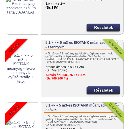
szállítására - pl. NITROSOL - ! KEDVEZMÉNYES…
Ár:
1 Ft + Áfa
(Br. 1 Ft)
Részletek
5.1. <> ~ 5 m3-es ISOTANK műanyag - fekvő
- szennyvíz…
~ 5 m3-es PE. műanyag fekvő szögletes szennyvíz
gyűjtő tartály + lépésálló zöldterületi fedlap +
csatlakozók! 50 ÉV ALAPANYAG GARANCIA!MAGYAR
GYÁRTMÁNY!100%-BAN…
Eredeti ár:
589.900 Ft + Áfa
(Br. 749.173 Ft)
Akciós ár:
558.976 Ft + Áfa
(Br. 709.900 Ft)
Részletek
5.1.<> ~ 5 m3-es ISOTANK műanyag - fekvő -
esővíz…
~ 5 m3-es PE. műanyag fekvő szögletes esővízgyűjtő
tartály + lépésálló zöldterületi fedlap + csatlakozók! 50
ÉV ALAPANYAG GARANCIA!MAGYAR
GYÁRTMÁNY!100%-BAN…