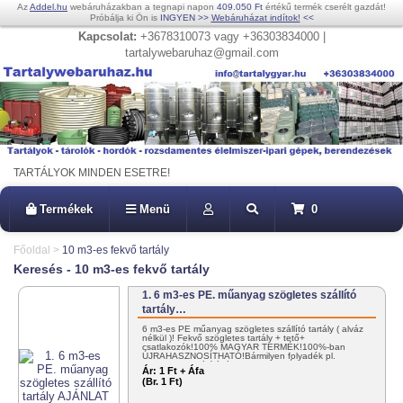
Az
Addel.hu
webáruházakban a tegnapi napon
409.050 Ft
értékű termék cserélt gazdát!
Próbálja ki Ön is
INGYEN
>>
Webáruházat indítok!
<<
Kapcsolat:
+3678310073 vagy +36303834000 |
tartalywebaruhaz@gmail.com
TARTÁLYOK MINDEN ESETRE!
Termékek
Menü
0
Főoldal
>
10 m3-es fekvő tartály
Keresés - 10 m3-es fekvő tartály
1. 6 m3-es PE. műanyag szögletes szállító
tartály…
6 m3-es PE műanyag szögletes szállító tartály ( alváz
nélkül )! Fekvő szögletes tartály + tető+
csatlakozók!100% MAGYAR TERMÉK!100%-ban
ÚJRAHASZNOSÍTHATÓ!Bármilyen folyadék pl.
NITROSOL szállítására! KEDVEZMÉNYES…
Ár:
1 Ft + Áfa
(Br. 1 Ft)