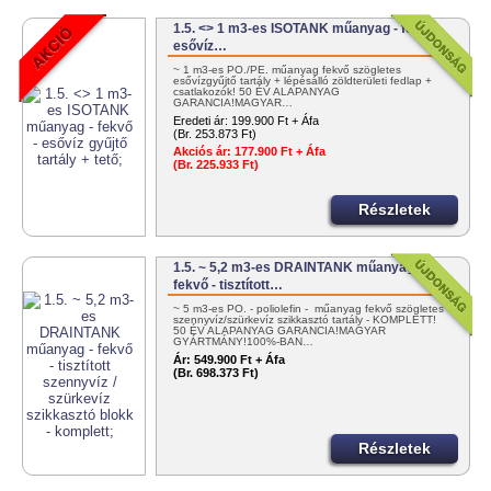
1.5. <> 1 m3-es ISOTANK műanyag - fekvő -
esővíz…
~ 1 m3-es PO./PE. műanyag fekvő szögletes
esővízgyűjtő tartály + lépésálló zöldterületi fedlap +
csatlakozók! 50 ÉV ALAPANYAG
GARANCIA!MAGYAR…
Eredeti ár:
199.900 Ft + Áfa
(Br. 253.873 Ft)
Akciós ár:
177.900 Ft + Áfa
(Br. 225.933 Ft)
Részletek
1.5. ~ 5,2 m3-es DRAINTANK műanyag -
fekvő - tisztított…
~ 5 m3-es PO. - poliolefin - műanyag fekvő szögletes
szennyvíz/szürkevíz szikkasztó tartály - KOMPLETT!
50 ÉV ALAPANYAG GARANCIA!MAGYAR
GYÁRTMÁNY!100%-BAN…
Ár:
549.900 Ft + Áfa
(Br. 698.373 Ft)
Részletek