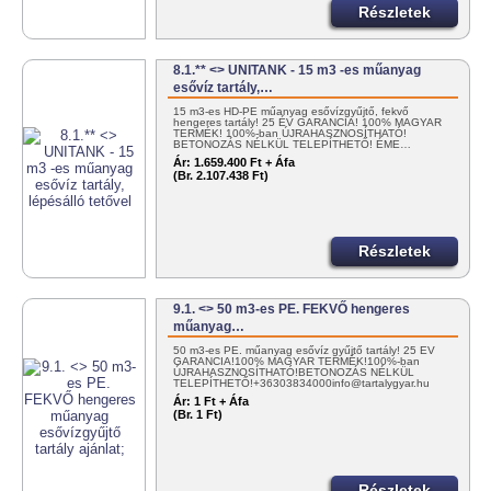
Részletek
8.1.** <> UNITANK - 15 m3 -es műanyag
esővíz tartály,…
15 m3-es HD-PE műanyag esővízgyűjtő, fekvő
hengeres tartály! 25 ÉV GARANCIA! 100% MAGYAR
TERMÉK! 100%-ban ÚJRAHASZNOSÍTHATÓ!
BETONOZÁS NÉLKÜL TELEPÍTHETŐ! ÉME…
Ár:
1.659.400 Ft + Áfa
(Br. 2.107.438 Ft)
Részletek
9.1. <> 50 m3-es PE. FEKVŐ hengeres
műanyag…
50 m3-es PE. műanyag esővíz gyűjtő tartály! 25 ÉV
GARANCIA!100% MAGYAR TERMÉK!100%-ban
ÚJRAHASZNOSÍTHATÓ!BETONOZÁS NÉLKÜL
TELEPÍTHETŐ!+36303834000info@tartalygyar.hu
Ár:
1 Ft + Áfa
(Br. 1 Ft)
Részletek