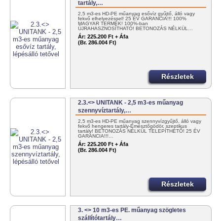
tartály,…
2,5 m3-es HD-PE műanyag esővíz gyűjtő, álló vagy
fekvő elhelyezéssel! 25 ÉV GARANCIA!!! 100%
MAGYAR TERMÉK! 100%-ban
ÚJRAHASZNOSÍTHATÓ! BETONOZÁS NÉLKÜL…
Ár:
225.200 Ft + Áfa
(Br. 286.004 Ft)
Részletek
2.3.<> UNITANK - 2,5 m3-es műanyag
szennyvíztartály,…
2,5 m3-es HD-PE műanyag szennyvízgyűjtő, álló vagy
fekvő hengeres tartály-Emésztőgödör, szeptikus
tartály! BETONOZÁS NÉLKÜL TELEPÍTHETŐ! 25 ÉV
GARANCIA!!!…
Ár:
225.200 Ft + Áfa
(Br. 286.004 Ft)
Részletek
3. <> 10 m3-es PE. műanyag szögletes
szállítótartály…