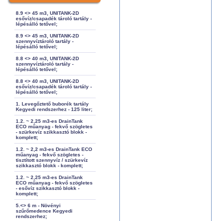
8.9 <> 45 m3, UNITANK-2D
esővíz/csapadék tároló tartály -
lépésálló tetővel;
8.9 <> 45 m3, UNITANK-2D
szennyvíztároló tartály -
lépésálló tetővel;
8.8 <> 40 m3, UNITANK-2D
szennyvíztároló tartály -
lépésálló tetővel;
8.8 <> 40 m3, UNITANK-2D
esővíz/csapadék tároló tartály -
lépésálló tetővel;
1. Levegőztető buborék tartály
Kegyedi rendszerhez - 125 liter;
1.2. ~ 2,25 m3-es DrainTank
ECO műanyag - fekvő szögletes
- szürkevíz szikkasztó blokk -
komplett;
1.2. ~ 2,2 m3-es DrainTank ECO
műanyag - fekvő szögletes -
tisztított szennyvíz / szürkevíz
szikkasztó blokk - komplett;
1.2. ~ 2,25 m3-es DrainTank
ECO műanyag - fekvő szögletes
- esővíz szikkasztó blokk -
komplett;
5.<> 6 m - Növényi
szűrőmedence Kegyedi
rendszerhez;