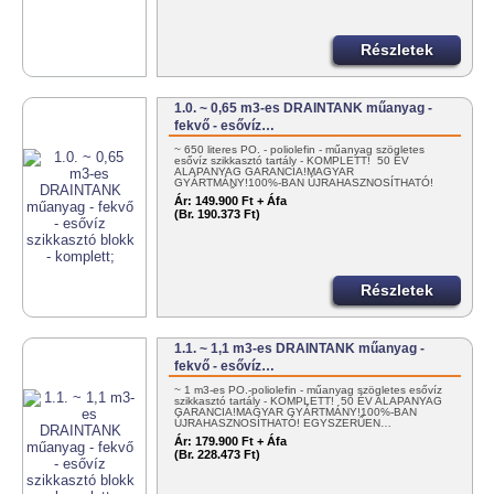
Részletek
1.0. ~ 0,65 m3-es DRAINTANK műanyag -
fekvő - esővíz…
~ 650 literes PO. - poliolefin - műanyag szögletes
esővíz szikkasztó tartály - KOMPLETT! 50 ÉV
ALAPANYAG GARANCIA!MAGYAR
GYÁRTMÁNY!100%-BAN ÚJRAHASZNOSÍTHATÓ!
EGYSZERŰEN…
Ár:
149.900 Ft + Áfa
(Br. 190.373 Ft)
Részletek
1.1. ~ 1,1 m3-es DRAINTANK műanyag -
fekvő - esővíz…
~ 1 m3-es PO.-poliolefin - műanyag szögletes esővíz
szikkasztó tartály - KOMPLETT! 50 ÉV ALAPANYAG
GARANCIA!MAGYAR GYÁRTMÁNY!100%-BAN
ÚJRAHASZNOSÍTHATÓ! EGYSZERŰEN…
Ár:
179.900 Ft + Áfa
(Br. 228.473 Ft)