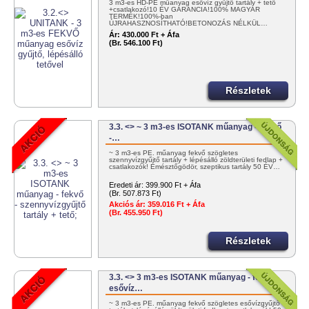
3 m3-es HD-PE műanyag esővíz gyűjtő tartály + tető
+csatlakozó!10 ÉV GARANCIA!100% MAGYAR
TERMÉK!100%-ban
ÚJRAHASZNOSÍTHATÓ!BETONOZÁS NÉLKÜL…
Ár:
430.000 Ft + Áfa
(Br. 546.100 Ft)
Részletek
3.3. <> ~ 3 m3-es ISOTANK műanyag - fekvő
-…
~ 3 m3-es PE. műanyag fekvő szögletes
szennyvízgyűjtő tartály + lépésálló zöldterületi fedlap +
csatlakozók! Emésztőgödör, szeptikus tartály 50 ÉV…
Eredeti ár:
399.900 Ft + Áfa
(Br. 507.873 Ft)
Akciós ár:
359.016 Ft + Áfa
(Br. 455.950 Ft)
Részletek
3.3. <> 3 m3-es ISOTANK műanyag - fekvő -
esővíz…
~ 3 m3-es PE. műanyag fekvő szögletes esővízgyűjtő