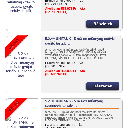
Eredeti ár:
589.900 Ft + Áfa
(Br. 749.173 Ft)
Akciós ár:
558.976 Ft + Áfa
(Br. 709.900 Ft)
Részletek
5.2.<> UNITANK - 5 m3-es műanyag esővíz
gyűjtő tartály…
5 m3-es HD-PE műanyag esővízgyűjtő fekvő
hengeres! 25 ÉV GARANCIA! 100% MAGYAR
TERMÉK! 100%-ban ÚJRAHASZNOSÍTHATÓ!
BETONOZÁS NÉLKÜL TELEPÍTHETŐ! ÉME
ENGEDÉLYES! …
Eredeti ár:
481.400 Ft + Áfa
(Br. 611.378 Ft)
Akciós ár:
457.000 Ft + Áfa
(Br. 580.390 Ft)
Részletek
5.2.<> UNITANK - 5 m3-es műanyag
szennyvíz tartály,…
5 m3-es PE. műanyag szennyvízgyűjtő, fekvő
hengeres tartály + tető + csatlakozó! BETONOZÁS
NÉLKÜL TELEPÍTHETŐ! 25 ÉV GARANCIA! 100%
MAGYAR TERMÉK! 100%-ban…
Eredeti ár:
481.400 Ft + Áfa