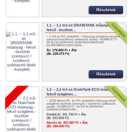
Részletek
1.1. ~ 1,1 m3-es DRAINTANK műanyag -
fekvő - tisztított…
~ 1 m3-es PO.-poliolefin - műanyag szögletes tisztított
szennyvíz/szürkevíz szikkasztó tartály - KOMPLETT!
50 ÉV ALAPANYAG GARANCIA!MAGYAR
GYÁRTMÁNY!100%-BAN…
Ár:
179.900 Ft + Áfa
(Br. 228.473 Ft)
Részletek
1.2. ~ 2,2 m3-es DrainTank ECO műanyag -
fekvő szögletes…
~ 2250 literes PE. és PO.-poliolefin műanyag fekvő
szögletes tisztított szennyvíz / szürkevíz szikkasztó
tartály - KOMPLETT! 50 ÉV ALAPANYAG
GARANCIA!MAGYAR…
Eredeti ár:
341.700 Ft + Áfa
(Br. 433.959 Ft)
Akciós ár:
307.087 Ft + Áfa
(Br. 390.000 Ft)