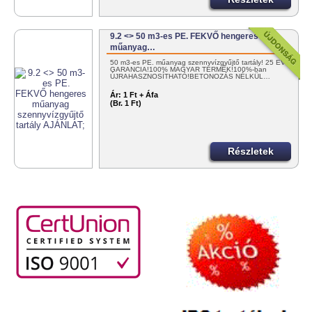
9.2 <> 50 m3-es PE. FEKVŐ hengeres
műanyag…
50 m3-es PE. műanyag szennyvízgyűjtő tartály! 25 ÉV
GARANCIA!100% MAGYAR TERMÉK!100%-ban
ÚJRAHASZNOSÍTHATÓ!BETONOZÁS NÉLKÜL…
Ár:
1 Ft + Áfa
(Br. 1 Ft)
Részletek