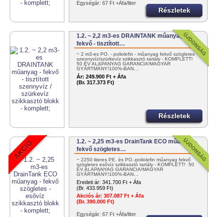
Egységár: 67 Ft +Áfa/liter
Részletek
1.2. ~ 2,2 m3-es DRAINTANK műanyag -
fekvő - tisztított…
~ 2 m3-es PO. - poliolefin - műanyag fekvő szögletes
szennyvíz/szürkevíz szikkasztó tartály - KOMPLETT!
50 ÉV ALAPANYAG GARANCIA!MAGYAR
GYÁRTMÁNY!100%-BAN…
Ár:
249.900 Ft + Áfa
(Br. 317.373 Ft)
Részletek
1.2. ~ 2,25 m3-es DrainTank ECO műanyag -
fekvő szögletes…
~ 2250 literes PE. és PO.-poliolefin műanyag fekvő
szögletes esővíz szikkasztó tartály - KOMPLETT! 50
ÉV ALAPANYAG GARANCIA!MAGYAR
GYÁRTMÁNY!100%-BAN…
Eredeti ár:
341.700 Ft + Áfa
(Br. 433.959 Ft)
Akciós ár:
307.087 Ft + Áfa
(Br. 390.000 Ft)
Egységár: 67 Ft +Áfa/liter