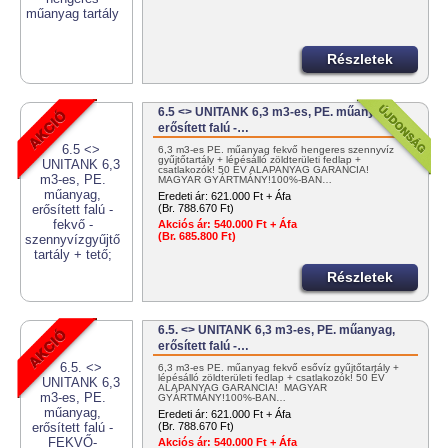
Részletek
6.5 <> UNITANK 6,3 m3-es, PE. műanyag,
erősített falú -…
6,3 m3-es PE. műanyag fekvő hengeres szennyvíz
gyűjtőtartály + lépésálló zöldterületi fedlap +
csatlakozók! 50 ÉV ALAPANYAG GARANCIA!
MAGYAR GYÁRTMÁNY!100%-BAN…
Eredeti ár:
621.000 Ft + Áfa
(Br. 788.670 Ft)
Akciós ár:
540.000 Ft + Áfa
(Br. 685.800 Ft)
Részletek
6.5. <> UNITANK 6,3 m3-es, PE. műanyag,
erősített falú -…
6,3 m3-es PE. műanyag fekvő esővíz gyűjtőtartály +
lépésálló zöldterületi fedlap + csatlakozók! 50 ÉV
ALAPANYAG GARANCIA! MAGYAR
GYÁRTMÁNY!100%-BAN…
Eredeti ár:
621.000 Ft + Áfa
(Br. 788.670 Ft)
Akciós ár:
540.000 Ft + Áfa