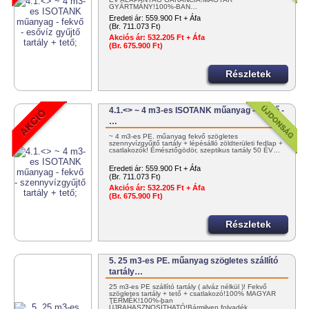
GYÁRTMÁNY!100%-BAN…
Eredeti ár:
559.900 Ft + Áfa
(Br. 711.073 Ft)
Akciós ár:
532.205 Ft + Áfa
(Br. 675.900 Ft)
Részletek
4.1.<> ~ 4 m3-es ISOTANK műanyag - fekvő -
…
~ 4 m3-es PE. műanyag fekvő szögletes
szennyvízgyűjtő tartály + lépésálló zöldterületi fedlap +
csatlakozók! Emésztőgödör, szeptikus tartály 50 ÉV…
Eredeti ár:
559.900 Ft + Áfa
(Br. 711.073 Ft)
Akciós ár:
532.205 Ft + Áfa
(Br. 675.900 Ft)
Részletek
5. 25 m3-es PE. műanyag szögletes szállító
tartály…
25 m3-es PE szállító tartály ( alváz nélkül )! Fekvő
szögletes tartály + tető + csatlakozó!100% MAGYAR
TERMÉK!100%-ban
ÚJRAHASZNOSÍTHATÓ!Bármilyen folyadék