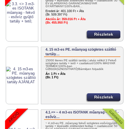
tartály + lépésálló zöldterületi fedlap + csatlakozók! 50
ÉV ALAPANYAG GARANCIA!MAGYAR
GYÁRTMÁNY!100%-BAN…
Eredeti ár:
401.100 Ft + Áfa
(Br. 509.397 Ft)
Akciós ár:
359.016 Ft + Áfa
(Br. 455.950 Ft)
Részletek
4. 15 m3-es PE. műanyag szögletes szállító
tartály…
15000 literes PE szállító tartály ( alváz nélkül )! Fekvő
szögletes tartály + tető + csatlakozó!100% MAGYAR
TERMÉK!100%-ban
ÚJRAHASZNOSÍTHATÓ!Bármilyen folyadék
szállítására! KEDVEZMÉNYES
Ár:
1 Ft + Áfa
KISZÁLLÍTÁS!+36302985814 vagy…
(Br. 1 Ft)
Részletek
4.1.<> ~ 4 m3-es ISOTANK műanyag - fekvő -
esővíz…
~ 4 m3-es PE. műanyag fekvő szögletes esővízgyűjtő
tartály + lépésálló zöldterületi fedlap + csatlakozók! 50
ÉV ALAPANYAG GARANCIA!MAGYAR