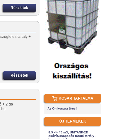
Részletek
szögletes tartály +
Részletek
KOSÁR TARTALMA
ő + 2 db
r.hu
Az Ön kosara üres!
ÚJ TERMÉKEK
8.9 <> 45 m3, UNITANK-2D
esővíz/csapadék tároló tartály -