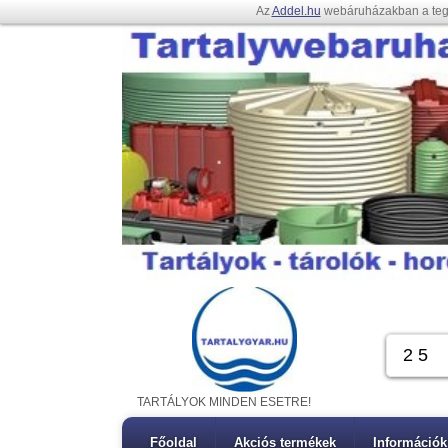
Az
Addel.hu
webáruházakban a te
TARTÁLYOK MINDEN ESETRE!
Főoldal
Akciós termékek
Információk