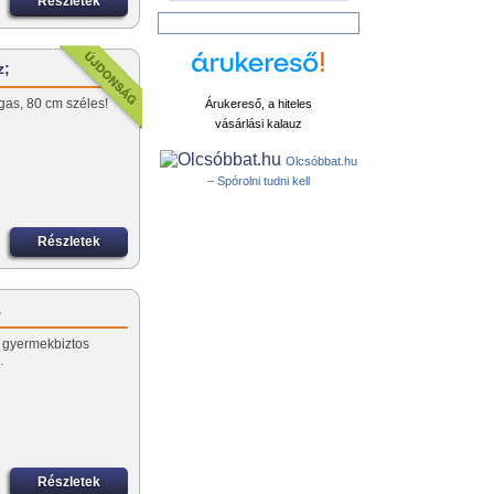
Részletek
z;
as, 80 cm széles!
Árukereső, a hiteles
vásárlási kalauz
Olcsóbbat.hu
– Spórolni tudni kell
Részletek
…
, gyermekbiztos
…
Részletek