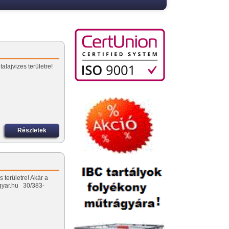
alajvizes területre!
Részletek
 területre! Akár a
lygyar.hu 30/383-