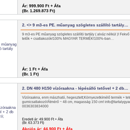
Ár:
999.900 Ft + Áfa
(Br. 1.269.873 Ft)
2. <> 9 m3-es PE. műanyag szögletes szállító tartály…
9 m3-es PE műanyag szögletes szállító tartály ( alváz nélkül )! Fekvő 
tetők + csatlakozók!100% MAGYAR TERMÉK!100%-ban…
Ár:
1 Ft + Áfa
(Br. 1 Ft)
2. DN 480 H150 vízóraakna - lépésálló tetővel + 2 db…
Vízóraakna, enm mászható, hegesztett;Környezetkímélő termék + tet
gumicsatlakozó!Átmérő ~ 48 cm, magasság 150 cm! info@tartalygya
0036303834000
Eredeti ár:
49.900 Ft + Áfa
(Br. 63.373 Ft)
Akciós ár:
44.900 Ft + Áfa