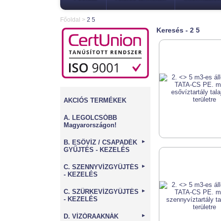
Főoldal
>
2 5
Keresés - 2 5
AKCIÓS TERMÉKEK
A. LEGOLCSÓBB
Magyarországon!
B. ESŐVÍZ / CSAPADÉK
►
GYŰJTÉS - KEZELÉS
C. SZENNYVÍZGYŰJTÉS
►
- KEZELÉS
C. SZÜRKEVÍZGYŰJTÉS
►
- KEZELÉS
D. VÍZÓRAAKNÁK
►