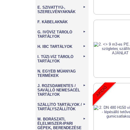
E. SZIVATTYÚ-,
►
SZERELVÉNYAKNÁK
F. KÁBELAKNÁK
G. IVÓVÍZ TÁROLÓ
►
TARTÁLYOK
H. IBC TARTÁLYOK
►
I. TŰZI-VÍZ TÁROLÓ
►
TARTÁLYOK
N. EGYÉB MŰANYAG
TERMÉKEK
J. ROZSDAMENTES /
►
SAVÁLLÓ NEMESACÉL
TARTÁLYOK
SZÁLLÍTÓ TARTÁLYOK /
►
TARTÁLYSZÁLLÍTÓK
M. BORÁSZATI,
►
ÉLELMISZER-IPARI
GÉPEK, BERENDEZÉSE