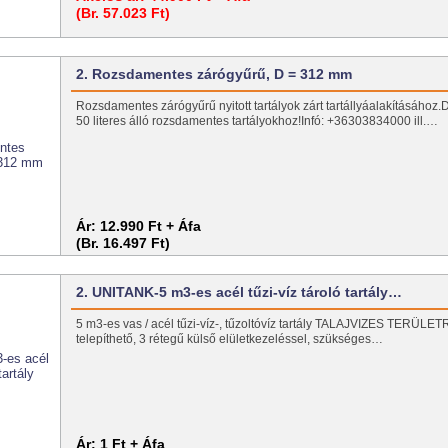
(Br. 57.023 Ft)
2. Rozsdamentes zárógyűrű, D = 312 mm
Rozsdamentes zárógyűrű nyitott tartályok zárt tartállyáalakításához.
50 literes álló rozsdamentes tartályokhoz!Infó: +36303834000 ill.…
Ár:
12.990 Ft + Áfa
(Br. 16.497 Ft)
2. UNITANK-5 m3-es acél tűzi-víz tároló tartály…
5 m3-es vas / acél tűzi-víz-, tűzoltóvíz tartály TALAJVIZES TERÜLET
telepíthető, 3 rétegű külső elületkezeléssel, szükséges…
Ár:
1 Ft + Áfa