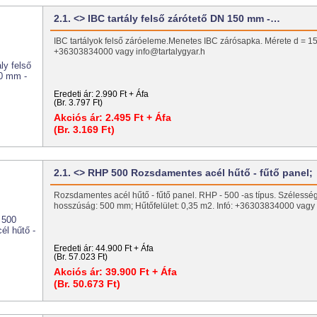
2.1. <> IBC tartály felső zárótető DN 150 mm -…
IBC tartályok felső záróeleme.Menetes IBC zárósapka. Mérete d =
+36303834000 vagy info@tartalygyar.h
Eredeti ár:
2.990 Ft + Áfa
(Br. 3.797 Ft)
Akciós ár:
2.495 Ft + Áfa
(Br. 3.169 Ft)
2.1. <> RHP 500 Rozsdamentes acél hűtő - fűtő panel;
Rozsdamentes acél hűtő - fűtő panel. RHP - 500 -as típus. Szélessé
hosszúság: 500 mm; Hűtőfelület: 0,35 m2. Infó: +36303834000 vagy 
Eredeti ár:
44.900 Ft + Áfa
(Br. 57.023 Ft)
Akciós ár:
39.900 Ft + Áfa
(Br. 50.673 Ft)