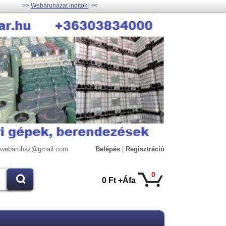
>>
Webáruházat indítok!
<<
lywebaruhaz@gmail.com
Belépés
|
Regisztráció
0
0 Ft +Áfa