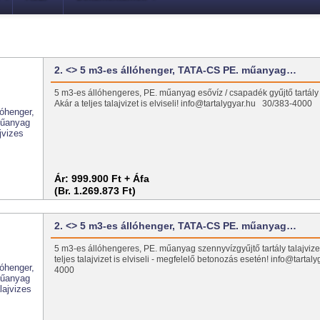
2. <> 5 m3-es állóhenger, TATA-CS PE. műanyag…
5 m3-es állóhengeres, PE. műanyag esővíz / csapadék gyűjtő tartály t
Akár a teljes talajvizet is elviseli! info@tartalygyar.hu 30/383-4000
Ár:
999.900 Ft + Áfa
(Br. 1.269.873 Ft)
2. <> 5 m3-es állóhenger, TATA-CS PE. műanyag…
5 m3-es állóhengeres, PE. műanyag szennyvízgyűjtő tartály talajvizes
teljes talajvizet is elviseli - megfelelő betonozás esetén! info@tarta
4000