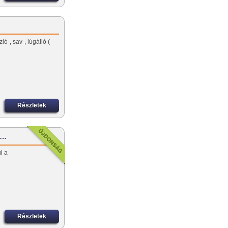
ó-, sav-, lúgálló (
Részletek
-…
l a
Részletek