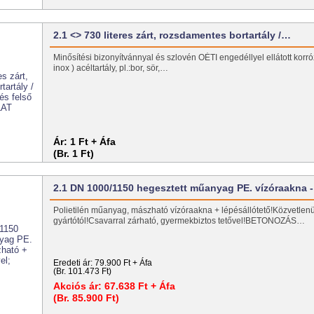
2.1 <> 730 literes zárt, rozsdamentes bortartály /…
Minősítési bizonyítvánnyal és szlovén OÉTI engedéllyel ellátott korrózi
inox ) acéltartály, pl.:bor, sör,…
Ár:
1 Ft + Áfa
(Br. 1 Ft)
2.1 DN 1000/1150 hegesztett műanyag PE. vízóraakna 
Polietilén műanyag, mászható vízóraakna + lépésállótető!Közvetlenü
gyártótól!Csavarral zárható, gyermekbiztos tetővel!BETONOZÁS…
Eredeti ár:
79.900 Ft + Áfa
(Br. 101.473 Ft)
Akciós ár:
67.638 Ft + Áfa
(Br. 85.900 Ft)