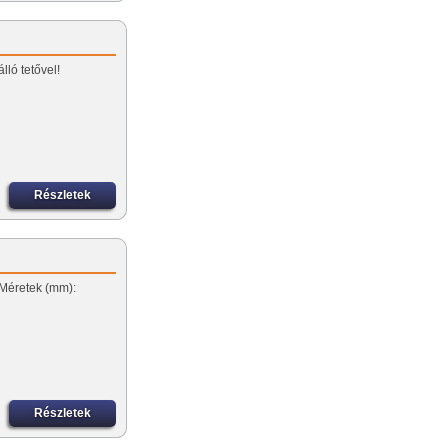
lló tetővel!
Részletek
…
 Méretek (mm):
Részletek