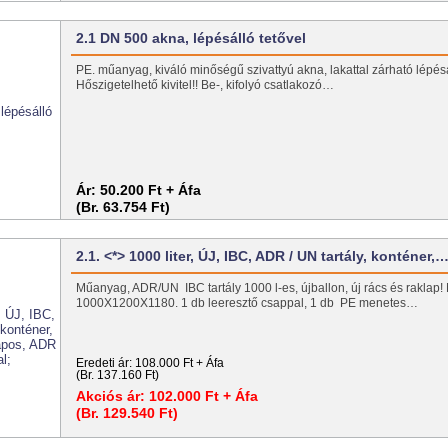
2.1 DN 500 akna, lépésálló tetővel
PE. műanyag, kiváló minőségű szivattyú akna, lakattal zárható lépésá
Hőszigetelhető kivitel!! Be-, kifolyó csatlakozó…
Ár:
50.200 Ft + Áfa
(Br. 63.754 Ft)
2.1. <*> 1000 liter, ÚJ, IBC, ADR / UN tartály, konténer,
Műanyag, ADR/UN IBC tartály 1000 l-es, újballon, új rács és raklap!
1000X1200X1180. 1 db leeresztő csappal, 1 db PE menetes…
Eredeti ár:
108.000 Ft + Áfa
(Br. 137.160 Ft)
Akciós ár:
102.000 Ft + Áfa
(Br. 129.540 Ft)