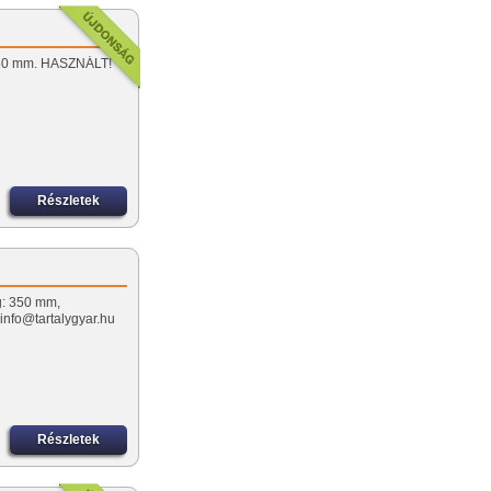
 150 mm. HASZNÁLT!
Részletek
g: 350 mm,
info@tartalygyar.hu
Részletek