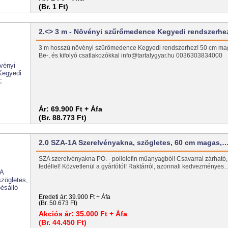
(Br. 1 Ft)
2.<> 3 m - Növényi szűrőmedence Kegyedi rendszerhe
3 m hosszú növényi szűrőmedence Kegyedi rendszerhez! 50 cm mag
Be-, és kifolyó csatlakozókkal info@tartalygyar.hu 0036303834000
Ár:
69.900 Ft + Áfa
(Br. 88.773 Ft)
2.0 SZA-1A Szerelvényakna, szögletes, 60 cm magas,
SZA szerelvényakna PO. - poliolefin műanyagból! Csavarral zárható
fedéllel! Közvetlenül a gyártótól! Raktárról, azonnali kedvezményes
Eredeti ár:
39.900 Ft + Áfa
(Br. 50.673 Ft)
Akciós ár:
35.000 Ft + Áfa
(Br. 44.450 Ft)