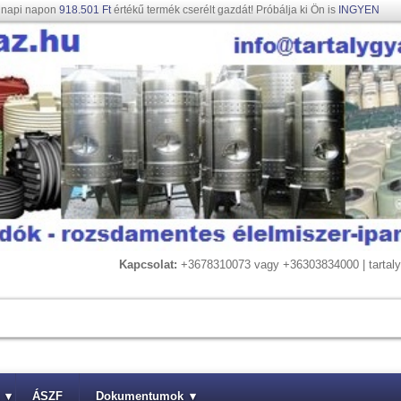
gnapi napon
918.501 Ft
értékű termék cserélt gazdát! Próbálja ki Ön is
INGYEN
Kapcsolat:
+3678310073 vagy +36303834000 | tarta
▾
ÁSZF
Dokumentumok
▾