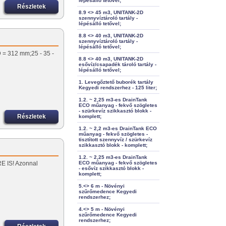
lépésálló tetővel;
Részletek
8.9 <> 45 m3, UNITANK-2D
szennyvíztároló tartály -
lépésálló tetővel;
8.8 <> 40 m3, UNITANK-2D
szennyvíztároló tartály -
lépésálló tetővel;
D = 312 mm;25 - 35 -
8.8 <> 40 m3, UNITANK-2D
esővíz/csapadék tároló tartály -
lépésálló tetővel;
1. Levegőztető buborék tartály
Kegyedi rendszerhez - 125 liter;
1.2. ~ 2,25 m3-es DrainTank
ECO műanyag - fekvő szögletes
- szürkevíz szikkasztó blokk -
Részletek
komplett;
1.2. ~ 2,2 m3-es DrainTank ECO
műanyag - fekvő szögletes -
tisztított szennyvíz / szürkevíz
szikkasztó blokk - komplett;
1.2. ~ 2,25 m3-es DrainTank
RE IS! Azonnal
ECO műanyag - fekvő szögletes
- esővíz szikkasztó blokk -
komplett;
5.<> 6 m - Növényi
szűrőmedence Kegyedi
rendszerhez;
4.<> 5 m - Növényi
szűrőmedence Kegyedi
rendszerhez;