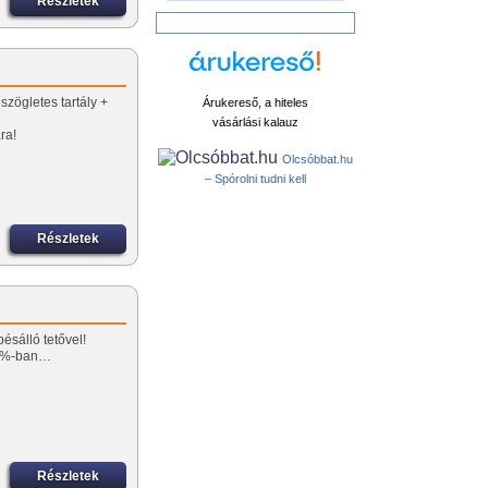
Részletek
szögletes tartály +
Árukereső, a hiteles
vásárlási kalauz
ra!
Olcsóbbat.hu
– Spórolni tudni kell
Részletek
ésálló tetővel!
0%-ban…
Részletek