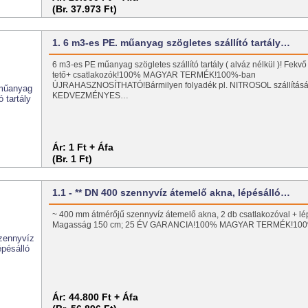
(Br. 37.973 Ft)
1. 6 m3-es PE. műanyag szögletes szállító tartály…
6 m3-es PE műanyag szögletes szállító tartály ( alváz nélkül )! Fekvő 
tető+ csatlakozók!100% MAGYAR TERMÉK!100%-ban
ÚJRAHASZNOSÍTHATÓ!Bármilyen folyadék pl. NITROSOL szállításá
KEDVEZMÉNYES…
Ár:
1 Ft + Áfa
(Br. 1 Ft)
1.1 - ** DN 400 szennyvíz átemelő akna, lépésálló…
~ 400 mm átmérőjű szennyvíz átemelő akna, 2 db csatlakozóval + lép
Magasság 150 cm; 25 ÉV GARANCIA!100% MAGYAR TERMÉK!10
Ár:
44.800 Ft + Áfa