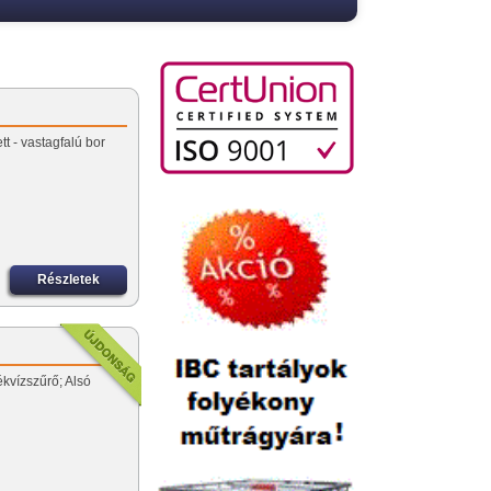
tt - vastagfalú bor
Részletek
kvízszűrő; Alsó