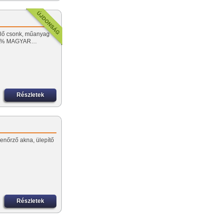
nelő csonk, műanyag
 100% MAGYAR…
Részletek
lenőrző akna, ülepítő
Részletek