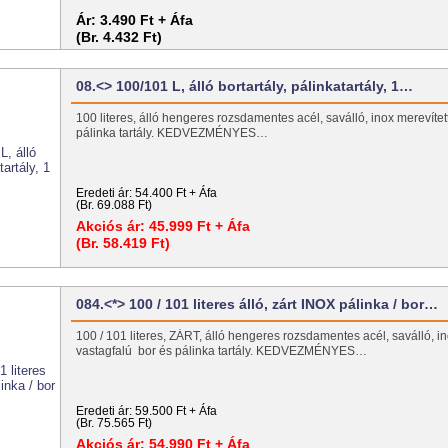
Ár:
3.490 Ft + Áfa
(Br. 4.432 Ft)
08.<> 100/101 L, álló bortartály, pálinkatartály, 1…
100 literes, álló hengeres rozsdamentes acél, saválló, inox merevített
pálinka tartály. KEDVEZMÉNYES…
Eredeti ár:
54.400 Ft + Áfa
(Br. 69.088 Ft)
Akciós ár:
45.999 Ft + Áfa
(Br. 58.419 Ft)
084.<*> 100 / 101 literes álló, zárt INOX pálinka / bor…
100 / 101 literes, ZÁRT, álló hengeres rozsdamentes acél, saválló, in
vastagfalú bor és pálinka tartály. KEDVEZMÉNYES…
Eredeti ár:
59.500 Ft + Áfa
(Br. 75.565 Ft)
Akciós ár:
54.990 Ft + Áfa