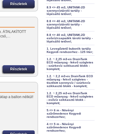
lépésálló tetővel;
Részletek
8.9 <> 45 m3, UNITANK-2D
szennyvíztároló tartály -
lépésálló tetővel;
8.8 <> 40 m3, UNITANK-2D
szennyvíztároló tartály -
lépésálló tetővel;
apon. ÁTALAKÍTOTT
8.8 <> 40 m3, UNITANK-2D
lcsó,…
esővíz/csapadék tároló tartály -
lépésálló tetővel;
1. Levegőztető buborék tartály
Kegyedi rendszerhez - 125 liter;
1.2. ~ 2,25 m3-es DrainTank
ECO műanyag - fekvő szögletes
- szürkevíz szikkasztó blokk -
Részletek
komplett;
1.2. ~ 2,2 m3-es DrainTank ECO
műanyag - fekvő szögletes -
tisztított szennyvíz / szürkevíz
szikkasztó blokk - komplett;
1.2. ~ 2,25 m3-es DrainTank
klap a ballon nélkül!
ECO műanyag - fekvő szögletes
- esővíz szikkasztó blokk -
komplett;
5.<> 6 m - Növényi
szűrőmedence Kegyedi
rendszerhez;
4.<> 5 m - Növényi
szűrőmedence Kegyedi
rendszerhez;