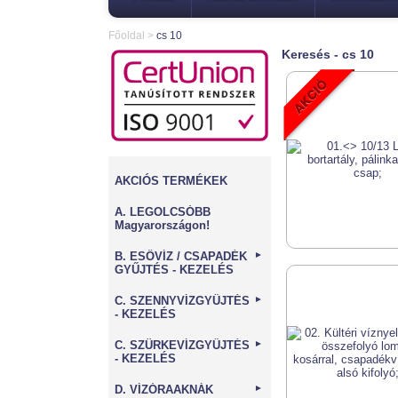
Főoldal
>
cs 10
Keresés - cs 10
AKCIÓS TERMÉKEK
A. LEGOLCSÓBB
Magyarországon!
B. ESŐVÍZ / CSAPADÉK
►
GYŰJTÉS - KEZELÉS
C. SZENNYVÍZGYŰJTÉS
►
- KEZELÉS
C. SZÜRKEVÍZGYŰJTÉS
►
- KEZELÉS
D. VÍZÓRAAKNÁK
►