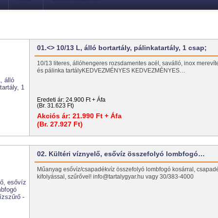
01.<> 10/13 L, álló bortartály, pálinkatartály, 1 csap;
10/13 literes, állóhengeres rozsdamentes acél, saválló, inox merevíte
és pálinka tartályKEDVEZMÉNYES KEDVEZMÉNYES…
Eredeti ár:
24.900 Ft + Áfa
(Br. 31.623 Ft)
Akciós ár:
21.990 Ft + Áfa
(Br. 27.927 Ft)
02. Kültéri víznyelő, esővíz összefolyó lombfogó…
Műanyag esővíz/csapadékvíz összefolyó lombfogó kosárral, csapadé
kifolyással, szűrővel! info@tartalygyar.hu vagy 30/383-4000