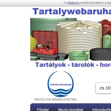
Az
Addel.hu
webáruházakban a te
TARTÁLYOK MINDEN ESETRE!
Főoldal
Akciós termékek
Információk