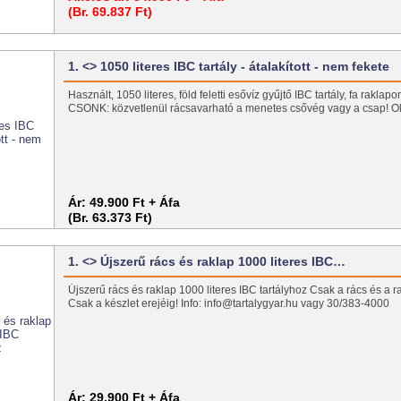
(Br. 69.837 Ft)
1. <> 1050 literes IBC tartály - átalakított - nem fekete
Használt, 1050 literes, föld feletti esővíz gyűjtő IBC tartály, fa rakl
CSONK: közvetlenül rácsavarható a menetes csővég vagy a csap! O
Ár:
49.900 Ft + Áfa
(Br. 63.373 Ft)
1. <> Újszerű rács és raklap 1000 literes IBC…
Újszerű rács és raklap 1000 literes IBC tartályhoz Csak a rács és a ra
Csak a készlet erejéig! Info: info@tartalygyar.hu vagy 30/383-4000
Ár:
29.900 Ft + Áfa