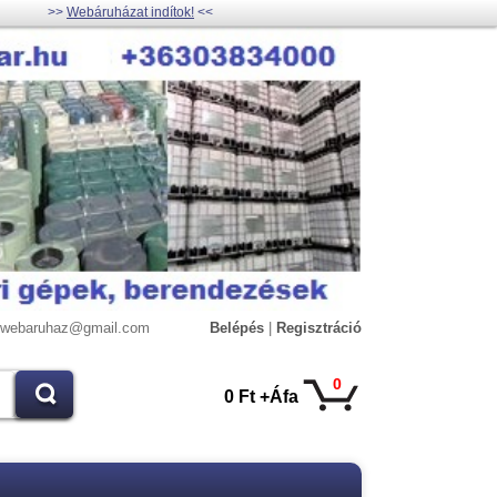
>>
Webáruházat indítok!
<<
lywebaruhaz@gmail.com
Belépés
|
Regisztráció
0
0 Ft +Áfa