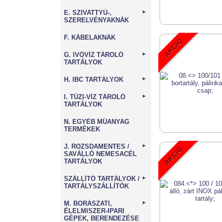
E. SZIVATTYÚ-,
►
SZERELVÉNYAKNÁK
F. KÁBELAKNÁK
G. IVÓVÍZ TÁROLÓ
►
TARTÁLYOK
H. IBC TARTÁLYOK
►
I. TŰZI-VÍZ TÁROLÓ
►
TARTÁLYOK
N. EGYÉB MŰANYAG
TERMÉKEK
J. ROZSDAMENTES /
►
SAVÁLLÓ NEMESACÉL
TARTÁLYOK
SZÁLLÍTÓ TARTÁLYOK /
►
TARTÁLYSZÁLLÍTÓK
M. BORÁSZATI,
►
ÉLELMISZER-IPARI
GÉPEK, BERENDEZÉSE