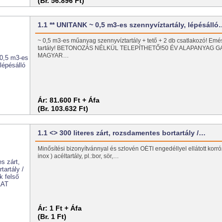
(Br. 56.896 Ft)
1.1 ** UNITANK ~ 0,5 m3-es szennyvíztartály, lépésáll
~ 0,5 m3-es műanyag szennyvíztartály + tető + 2 db csatlakozó! Emé
tartály! BETONOZÁS NÉLKÜL TELEPÍTHETŐ!50 ÉV ALAPANYAG G
MAGYAR…
Ár:
81.600 Ft + Áfa
(Br. 103.632 Ft)
1.1 <> 300 literes zárt, rozsdamentes bortartály /…
Minősítési bizonyítvánnyal és szlovén OÉTI engedéllyel ellátott korrózi
inox ) acéltartály, pl.:bor, sör,…
Ár:
1 Ft + Áfa
(Br. 1 Ft)