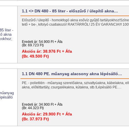
1.1 <> DN 480 - 85 liter - előszűrő / ülepítő akna…
Előszűrő / ülepítő - homokfogó akna esővíz gyűjtő tartályokhoz!Szí
tető + be-, kifolyó csatlakozó! RAKTÁRRÓL! 25 ÉV GARANCIA!!!
Eredeti ár:
54.900 Ft + Áfa
(Br. 69.723 Ft)
Akciós ár:
38.976 Ft + Áfa
(Br. 49.500 Ft)
1.1 DN 480 PE. műanyag alacsony akna lépésálló…
PE. - polietilén - műanyag szerelőakna, szivattyúakna, kábelakna, el
akna, előtéttartály, csurgalékakna, kútakna, stb.!Lépésálló PE.…
Eredeti ár:
34.900 Ft + Áfa
(Br. 44.323 Ft)
Akciós ár:
29.900 Ft + Áfa
(Br. 37.973 Ft)