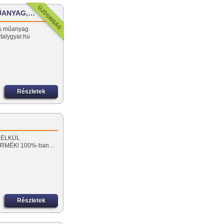
MŰANYAG,…
es műanyag
talygyar.hu
Részletek
 NÉLKÜL
ERMÉK! 100%-ban…
Részletek