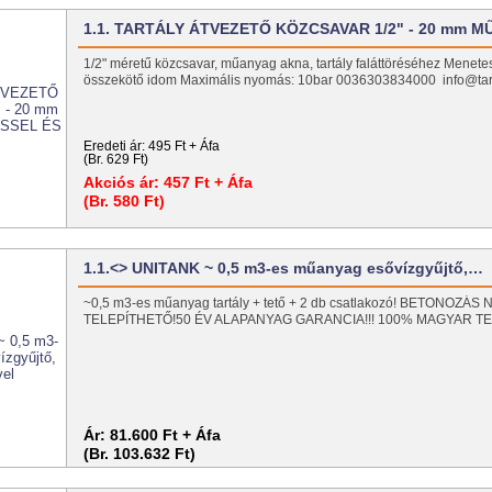
1.1. TARTÁLY ÁTVEZETŐ KÖZCSAVAR 1/2" - 20 mm 
1/2" méretű közcsavar, műanyag akna, tartály faláttöréséhez Menet
összekötő idom Maximális nyomás: 10bar 0036303834000 info@tar
Eredeti ár:
495 Ft + Áfa
(Br. 629 Ft)
Akciós ár:
457 Ft + Áfa
(Br. 580 Ft)
1.1.<> UNITANK ~ 0,5 m3-es műanyag esővízgyűjtő,…
~0,5 m3-es műanyag tartály + tető + 2 db csatlakozó! BETONOZÁS
TELEPÍTHETŐ!50 ÉV ALAPANYAG GARANCIA!!! 100% MAGYAR T
Ár:
81.600 Ft + Áfa
(Br. 103.632 Ft)