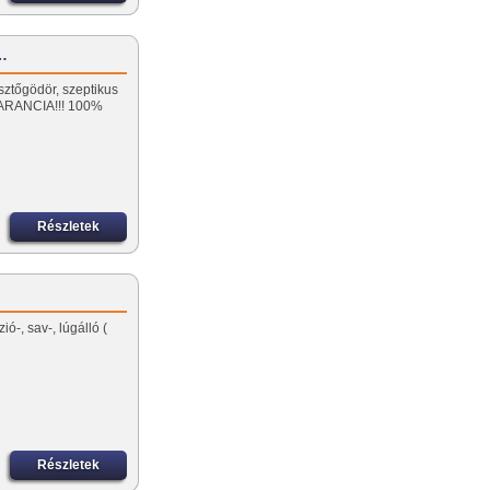
ó…
sztőgödör, szeptikus
ARANCIA!!! 100%
Részletek
ó-, sav-, lúgálló (
Részletek