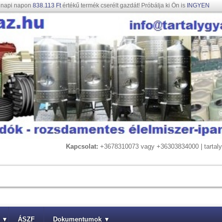
gnapi napon
838.113 Ft
értékű termék cserélt gazdát! Próbálja ki Ön is
INGYEN
Kapcsolat:
+3678310073 vagy +36303834000 | tarta
▾
ÁSZF
Dokumentumok
▾