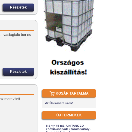
Részletek
 - vastagfalú bor és
Részletek
KOSÁR TARTALMA
ox merevített -
Az Ön kosara üres!
ÚJ TERMÉKEK
8.9 <> 45 m3, UNITANK-2D
esővíz/csapadék tároló tartály -