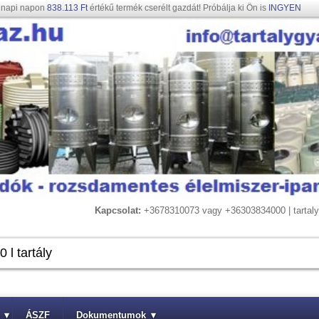
gnapi napon
838.113 Ft
értékű termék cserélt gazdát! Próbálja ki Ön is
INGYEN
Kapcsolat:
+3678310073 vagy +36303834000 | tarta
▾
ÁSZF
Dokumentumok
▾