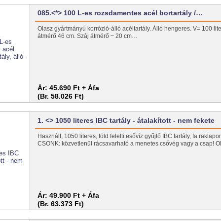
085.<*> 100 L-es rozsdamentes acél bortartály /…
Olasz gyártmányú korrózió-álló acéltartály. Álló hengeres. V= 100 li
átmérő 46 cm. Száj átmérő ~ 20 cm…
Ár:
45.690 Ft + Áfa
(Br. 58.026 Ft)
1. <> 1050 literes IBC tartály - átalakított - nem fekete
Használt, 1050 literes, föld feletti esővíz gyűjtő IBC tartály, fa rakl
CSONK: közvetlenül rácsavarható a menetes csővég vagy a csap! O
Ár:
49.900 Ft + Áfa
(Br. 63.373 Ft)