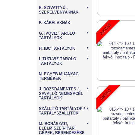
E. SZIVATTYÚ-,
►
SZERELVÉNYAKNÁK
F. KÁBELAKNÁK
G. IVÓVÍZ TÁROLÓ
►
TARTÁLYOK
H. IBC TARTÁLYOK
►
I. TŰZI-VÍZ TÁROLÓ
►
TARTÁLYOK
N. EGYÉB MŰANYAG
TERMÉKEK
J. ROZSDAMENTES /
►
SAVÁLLÓ NEMESACÉL
TARTÁLYOK
SZÁLLÍTÓ TARTÁLYOK /
►
TARTÁLYSZÁLLÍTÓK
M. BORÁSZATI,
►
ÉLELMISZER-IPARI
GÉPEK, BERENDEZÉSE