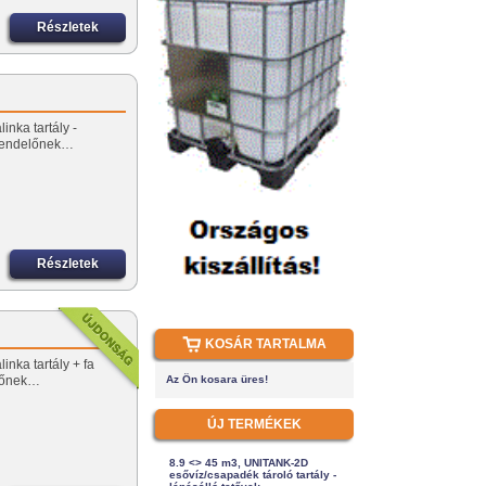
Részletek
inka tartály -
rendelőnek…
Részletek
KOSÁR TARTALMA
inka tartály + fa
előnek…
Az Ön kosara üres!
ÚJ TERMÉKEK
8.9 <> 45 m3, UNITANK-2D
esővíz/csapadék tároló tartály -