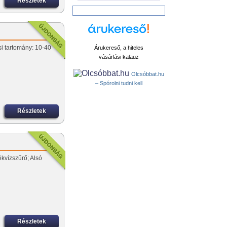
Részletek
si tartomány: 10-40
Árukereső, a hiteles
vásárlási kalauz
Olcsóbbat.hu
– Spórolni tudni kell
Részletek
kvízszűrő; Alsó
Részletek