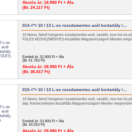
Akciós ár:
18.990 Ft + Áfa
(Br. 24.117 Ft)
014.<*> 10 / 13 L-es rozsdamentes acél bortartály /…
10 literes, fekvő hengeres rozsdamentes acél, saválló, inox bor és pál
FÜLES KEDVEZMÉNYES kiszállítás Magyarországon! Minden meg
Eredeti ár:
32.900 Ft + Áfa
(Br. 41.783 Ft)
Akciós ár:
28.990 Ft + Áfa
(Br. 36.817 Ft)
015.<*> 10 / 13 L-es rozsdamentes acél bortartály /…
10 literes, fekvő hengeres rozsdamentes acél, saválló, inox bor és pál
talp; Kedvezményes kiszállítás Magyarországon! Minden megrend
Eredeti ár:
33.900 Ft + Áfa
(Br. 43.053 Ft)
Akciós ár:
29.990 Ft + Áfa