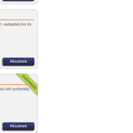
 - vastagfalú bor és
Részletek
ió-álló acéltartály,
Részletek