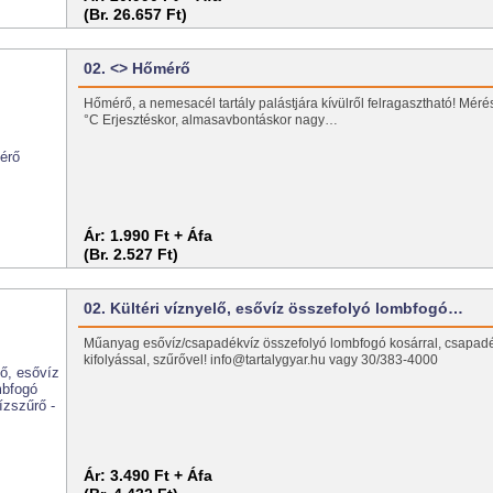
(Br. 26.657 Ft)
02. <> Hőmérő
Hőmérő, a nemesacél tartály palástjára kívülről felragasztható! Méré
°C Erjesztéskor, almasavbontáskor nagy…
Ár:
1.990 Ft + Áfa
(Br. 2.527 Ft)
02. Kültéri víznyelő, esővíz összefolyó lombfogó…
Műanyag esővíz/csapadékvíz összefolyó lombfogó kosárral, csapadé
kifolyással, szűrővel! info@tartalygyar.hu vagy 30/383-4000
Ár:
3.490 Ft + Áfa