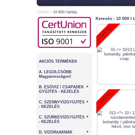
Főoldal
>
10 000 l tartály
Keresés - 10 000 l t
AKCIÓS TERMÉKEK
A. LEGOLCSÓBB
Magyarországon!
B. ESŐVÍZ / CSAPADÉK
►
GYŰJTÉS - KEZELÉS
C. SZENNYVÍZGYŰJTÉS
►
- KEZELÉS
C. SZÜRKEVÍZGYŰJTÉS
►
- KEZELÉS
D. VÍZÓRAAKNÁK
►