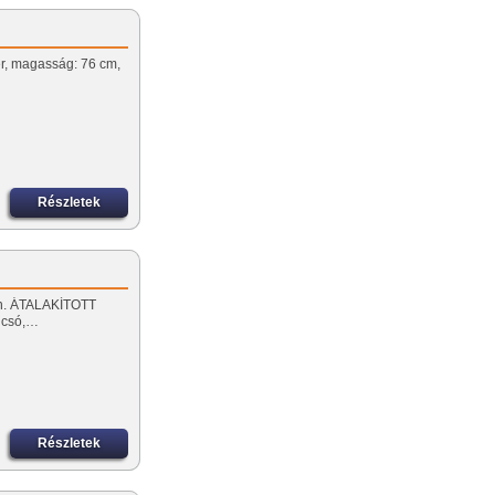
ter, magasság: 76 cm,
Részletek
apon. ÁTALAKÍTOTT
lcsó,…
Részletek