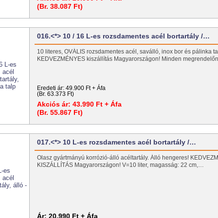
(Br. 38.087 Ft)
016.<*> 10 / 16 L-es rozsdamentes acél bortartály /…
10 literes, OVÁLIS rozsdamentes acél, saválló, inox bor és pálinka tart
KEDVEZMÉNYES kiszállítás Magyarországon! Minden megrendel
Eredeti ár:
49.900 Ft + Áfa
(Br. 63.373 Ft)
Akciós ár:
43.990 Ft + Áfa
(Br. 55.867 Ft)
017.<*> 10 L-es rozsdamentes acél bortartály /…
Olasz gyártmányú korrózió-álló acéltartály. Álló hengeres! KEDV
KISZÁLLÍTÁS Magyarországon! V=10 liter, magasság: 22 cm,…
Ár:
20.990 Ft + Áfa