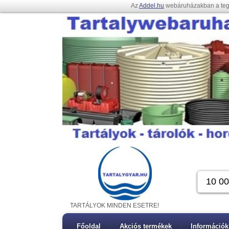
Az
Addel.hu
webáruházakban a te
TARTÁLYOK MINDEN ESETRE!
Főoldal
Akciós termékek
Információk