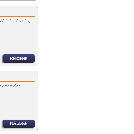
ió-álló acéltartály,
Részletek
ox merevített -
Részletek