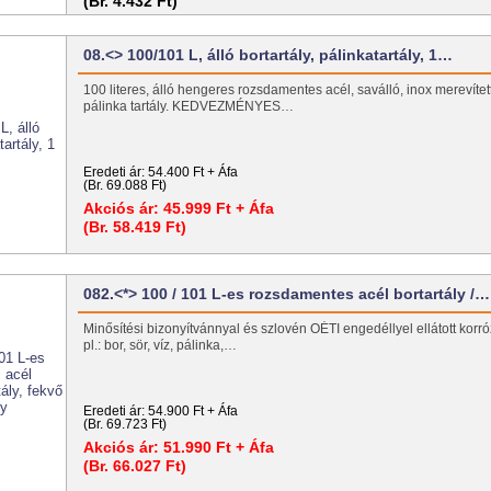
(Br. 4.432 Ft)
08.<> 100/101 L, álló bortartály, pálinkatartály, 1…
100 literes, álló hengeres rozsdamentes acél, saválló, inox merevített
pálinka tartály. KEDVEZMÉNYES…
Eredeti ár:
54.400 Ft + Áfa
(Br. 69.088 Ft)
Akciós ár:
45.999 Ft + Áfa
(Br. 58.419 Ft)
082.<*> 100 / 101 L-es rozsdamentes acél bortartály /…
Minősítési bizonyítvánnyal és szlovén OÉTI engedéllyel ellátott korróz
pl.: bor, sör, víz, pálinka,…
Eredeti ár:
54.900 Ft + Áfa
(Br. 69.723 Ft)
Akciós ár:
51.990 Ft + Áfa
(Br. 66.027 Ft)