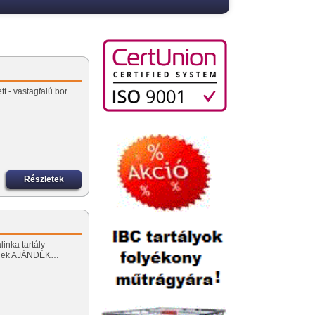
tt - vastagfalú bor
Részletek
linka tartály
őnek AJÁNDÉK…