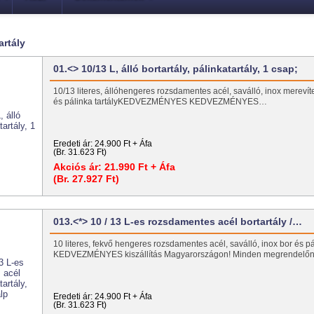
artály
01.<> 10/13 L, álló bortartály, pálinkatartály, 1 csap;
10/13 literes, állóhengeres rozsdamentes acél, saválló, inox merevíte
és pálinka tartályKEDVEZMÉNYES KEDVEZMÉNYES…
Eredeti ár:
24.900 Ft + Áfa
(Br. 31.623 Ft)
Akciós ár:
21.990 Ft + Áfa
(Br. 27.927 Ft)
013.<*> 10 / 13 L-es rozsdamentes acél bortartály /…
10 literes, fekvő hengeres rozsdamentes acél, saválló, inox bor és pá
KEDVEZMÉNYES kiszállítás Magyarországon! Minden megrendel
Eredeti ár:
24.900 Ft + Áfa
(Br. 31.623 Ft)