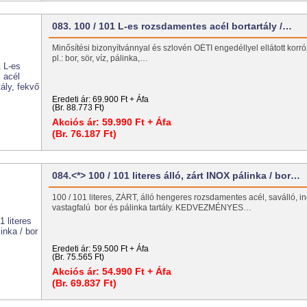
083. 100 / 101 L-es rozsdamentes acél bortartály /…
Minősítési bizonyítvánnyal és szlovén OÉTI engedéllyel ellátott korróz
pl.: bor, sör, víz, pálinka,…
Eredeti ár:
69.900 Ft + Áfa
(Br. 88.773 Ft)
Akciós ár:
59.990 Ft + Áfa
(Br. 76.187 Ft)
084.<*> 100 / 101 literes álló, zárt INOX pálinka / bor…
100 / 101 literes, ZÁRT, álló hengeres rozsdamentes acél, saválló, in
vastagfalú bor és pálinka tartály. KEDVEZMÉNYES…
Eredeti ár:
59.500 Ft + Áfa
(Br. 75.565 Ft)
Akciós ár:
54.990 Ft + Áfa
(Br. 69.837 Ft)