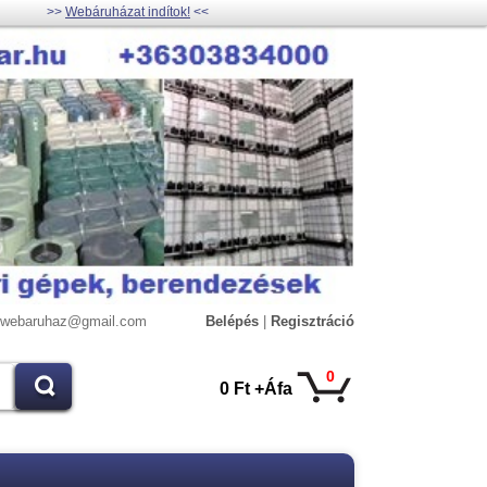
>>
Webáruházat indítok!
<<
lywebaruhaz@gmail.com
Belépés
|
Regisztráció
0
0 Ft +Áfa