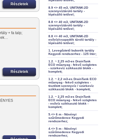
lépésálló tetővel;
Részletek
8.9 <> 45 m3, UNITANK-2D
szennyvíztároló tartály -
lépésálló tetővel;
8.8 <> 40 m3, UNITANK-2D
szennyvíztároló tartály -
lépésálló tetővel;
ály + fa talp;
8.8 <> 40 m3, UNITANK-2D
őnek…
esővíz/csapadék tároló tartály -
lépésálló tetővel;
1. Levegőztető buborék tartály
Kegyedi rendszerhez - 125 liter;
1.2. ~ 2,25 m3-es DrainTank
ECO műanyag - fekvő szögletes
- szürkevíz szikkasztó blokk -
Részletek
komplett;
1.2. ~ 2,2 m3-es DrainTank ECO
műanyag - fekvő szögletes -
tisztított szennyvíz / szürkevíz
szikkasztó blokk - komplett;
1.2. ~ 2,25 m3-es DrainTank
EZMÉNYES
ECO műanyag - fekvő szögletes
- esővíz szikkasztó blokk -
komplett;
5.<> 6 m - Növényi
szűrőmedence Kegyedi
rendszerhez;
4.<> 5 m - Növényi
szűrőmedence Kegyedi
rendszerhez;