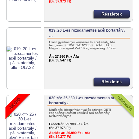
(Br. 37.973 Ft)
Részletek
019. 20 L-es rozsdamentes acél bortartály /
…
Olasz gyártmányú korrózió-álló acéltartály. Álló
hengeres. KEDVEZMÉNYES KISZÁLLÍTÁS
Magyarországon! V=20 liter, magasság: 36 cm,…
Ár:
27.990 Ft + Áfa
(Br. 35.547 Ft)
Részletek
020.<*> 25 / 30 L-es rozsdamentes acél
bortartály /…
Minősítési bizonyítvánnyal és szlovén OÉTI
engedéllyel ellátott korrózió-álló acéltartály;
Kedvezményes…
Eredeti ár:
29.900 Ft + Áfa
(Br. 37.973 Ft)
Akciós ár:
26.990 Ft + Áfa
(Br. 34.277 Ft)