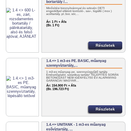
bortartály /…
Minősítési bizonyítvánnyal és szlovén OÉTI
engedéllyel ellátott korrózió-, sav-, lúgálló ( inox )
acéltartály, pl.:bor, sör,…
Ár:
1 Ft + Áfa
(Br. 1 Ft)
Részletek
1.4.<> 1 m3-es PE. BASIC, műanyag
szennyvíztartály,…
1 m3-es műanyag pe. szennyvízgyűjtő tartály.
Emésztőgödör, szeptikus tartály! TELEPÍTÉS SORÁN
BETONOZÁST NEM IGÉNYEL!!50 ÉV ALAPANYAG
GARANCIA! MAGYAR…
Ár:
154.900 Ft + Áfa
(Br. 196.723 Ft)
Részletek
1.4.<> UNITANK - 1 m3-es műanyag
esővíztartály, …