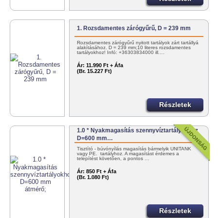
1. Rozsdamentes zárógyűrű, D = 239 mm
Rozsdamentes zárógyűrű nyitott tartályok zárt tartállyá
alakításához. D = 239 mm;10 literes rozsdamentes
tartályokhoz! Infó: +36303834000 ill.…
Ár:
11.990 Ft + Áfa
(Br. 15.227 Ft)
Részletek
1.0 * Nyakmagasítás szennyvíztartályokhoz
D=600 mm…
Tisztító - búvónyílás magasítás bármelyik UNITANK
vagy PE. tartályhoz. A magasítást érdemes a
telepítést követően, a pontos …
Ár:
850 Ft + Áfa
(Br. 1.080 Ft)
Részletek