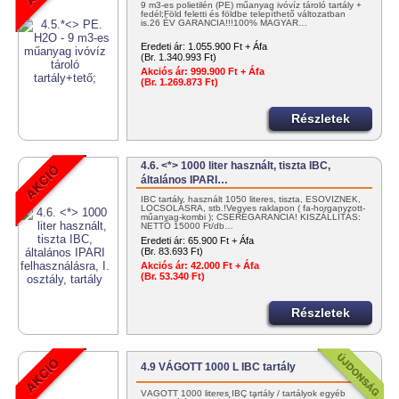
9 m3-es polietilén (PE) műanyag ivóvíz tároló tartály +
fedél;Föld feletti és földbe telepíthető változatban
is.26 ÉV GARANCIA!!!100% MAGYAR…
Eredeti ár:
1.055.900 Ft + Áfa
(Br. 1.340.993 Ft)
Akciós ár:
999.900 Ft + Áfa
(Br. 1.269.873 Ft)
Részletek
4.6. <*> 1000 liter használt, tiszta IBC,
általános IPARI…
IBC tartály, használt 1050 literes, tiszta, ESŐVÍZNEK,
LOCSOLÁSRA, stb.!Vegyes raklapon ( fa-horganyzott-
műanyag-kombi ); CSEREGARANCIA! KISZÁLLÍTÁS:
NETTÓ 15000 Ft/db…
Eredeti ár:
65.900 Ft + Áfa
(Br. 83.693 Ft)
Akciós ár:
42.000 Ft + Áfa
(Br. 53.340 Ft)
Részletek
4.9 VÁGOTT 1000 L IBC tartály
VÁGOTT 1000 literes IBC tartály / tartályok egyéb