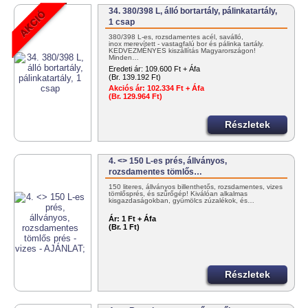
34. 380/398 L, álló bortartály, pálinkatartály,
1 csap
380/398 L-es, rozsdamentes acél, saválló,
inox merevített - vastagfalú bor és pálinka tartály.
KEDVEZMÉNYES kiszállítás Magyarországon!
Minden…
Eredeti ár:
109.600 Ft + Áfa
(Br. 139.192 Ft)
Akciós ár:
102.334 Ft + Áfa
(Br. 129.964 Ft)
Részletek
4. <> 150 L-es prés, állványos,
rozsdamentes tömlős…
150 literes, állványos billenthetős, rozsdamentes, vizes
tömlősprés, és szűrőgép! Kiválóan alkalmas
kisgazdaságokban, gyümölcs zúzalékok, és…
Ár:
1 Ft + Áfa
(Br. 1 Ft)
Részletek