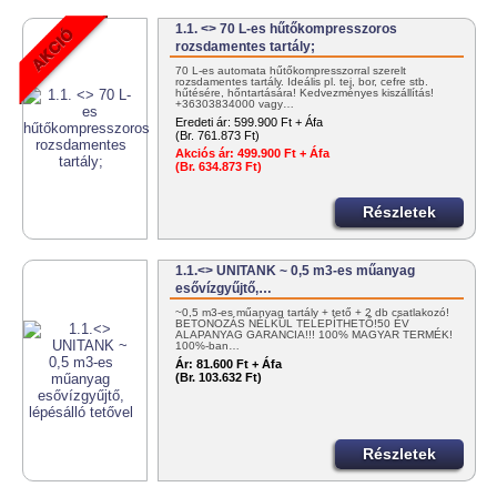
1.1. <> 70 L-es hűtőkompresszoros
rozsdamentes tartály;
70 L-es automata hűtőkompresszorral szerelt
rozsdamentes tartály. Ideális pl. tej, bor, cefre stb.
hűtésére, hőntartására! Kedvezményes kiszállítás!
+36303834000 vagy…
Eredeti ár:
599.900 Ft + Áfa
(Br. 761.873 Ft)
Akciós ár:
499.900 Ft + Áfa
(Br. 634.873 Ft)
Részletek
1.1.<> UNITANK ~ 0,5 m3-es műanyag
esővízgyűjtő,…
~0,5 m3-es műanyag tartály + tető + 2 db csatlakozó!
BETONOZÁS NÉLKÜL TELEPÍTHETŐ!50 ÉV
ALAPANYAG GARANCIA!!! 100% MAGYAR TERMÉK!
100%-ban…
Ár:
81.600 Ft + Áfa
(Br. 103.632 Ft)
Részletek