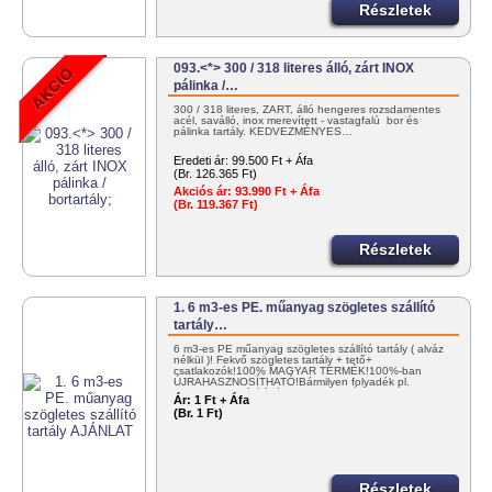
Részletek
093.<*> 300 / 318 literes álló, zárt INOX
pálinka /…
300 / 318 literes, ZÁRT, álló hengeres rozsdamentes
acél, saválló, inox merevített - vastagfalú bor és
pálinka tartály. KEDVEZMÉNYES…
Eredeti ár:
99.500 Ft + Áfa
(Br. 126.365 Ft)
Akciós ár:
93.990 Ft + Áfa
(Br. 119.367 Ft)
Részletek
1. 6 m3-es PE. műanyag szögletes szállító
tartály…
6 m3-es PE műanyag szögletes szállító tartály ( alváz
nélkül )! Fekvő szögletes tartály + tető+
csatlakozók!100% MAGYAR TERMÉK!100%-ban
ÚJRAHASZNOSÍTHATÓ!Bármilyen folyadék pl.
NITROSOL szállítására! KEDVEZMÉNYES…
Ár:
1 Ft + Áfa
(Br. 1 Ft)
Részletek