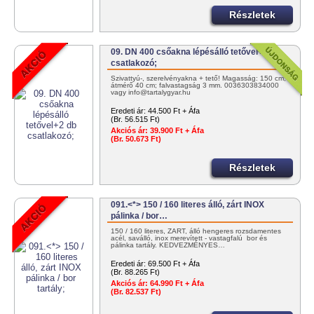
Részletek
09. DN 400 csőakna lépésálló tetővel+2 db
csatlakozó;
Szivattyú-, szerelvényakna + tető! Magasság: 150 cm;
átmérő 40 cm; falvastagság 3 mm. 0036303834000
vagy info@tartalygyar.hu
Eredeti ár:
44.500 Ft + Áfa
(Br. 56.515 Ft)
Akciós ár:
39.900 Ft + Áfa
(Br. 50.673 Ft)
Részletek
091.<*> 150 / 160 literes álló, zárt INOX
pálinka / bor…
150 / 160 literes, ZÁRT, álló hengeres rozsdamentes
acél, saválló, inox merevített - vastagfalú bor és
pálinka tartály. KEDVEZMÉNYES…
Eredeti ár:
69.500 Ft + Áfa
(Br. 88.265 Ft)
Akciós ár:
64.990 Ft + Áfa
(Br. 82.537 Ft)