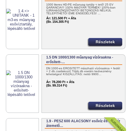
1000 literes HD-PE műanyag tartály + tető! 25 ÉV
GARANCIA!!! 100% MAGYAR TERMÉK! 100%-ban
ÚJRAHASZNOSÍTHATÓ! BETONOZÁS NÉLKÜL
TELEPÍTHETŐ! ÉME ENGEDÉLYES! …
Ár:
121.500 Ft + Áfa
(Br. 154.305 Ft)
Részletek
1.5 DN 1000/1300 műanyag vízóraakna -
erősített-…
DN 1000-es ERŐSÍTETT mászható vízóraakna + fedél
+ 2 db csatlakozó! Több db esetén kedvezmény
lehetséges! KISZÁLLÍTÁS: nettó 9900…
Ár:
78.200 Ft + Áfa
(Br. 99.314 Ft)
Részletek
1.9 - PESZ 600 ALACSONY esővíz és talajvíz
átemelő…