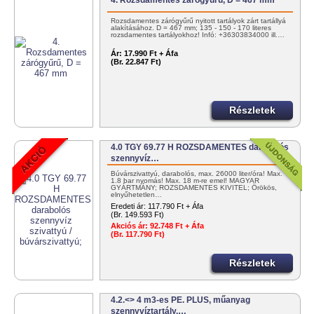
4. Rozsdamentes zárógyűrű, D = 467 mm
Rozsdamentes zárógyűrű nyitott tartályok zárt tartállyá
alakításához. D = 467 mm; 135 - 150 - 170 literes
rozsdamentes tartályokhoz! Infó: +36303834000 ill.…
Ár:
17.990 Ft + Áfa
(Br. 22.847 Ft)
Részletek
4.0 TGY 69.77 H ROZSDAMENTES darabolós
szennyvíz…
Búvárszivattyú, darabolós, max. 26000 liter/óra! Max.
1.8 bar nyomás! Max. 18 m-re emel! MAGYAR
GYÁRTMÁNY; ROZSDAMENTES KIVITEL; Örökös,
elnyűhetetlen…
Eredeti ár:
117.790 Ft + Áfa
(Br. 149.593 Ft)
Akciós ár:
92.748 Ft + Áfa
(Br. 117.790 Ft)
Részletek
4.2.<> 4 m3-es PE. PLUS, műanyag
szennyvíztartály,…