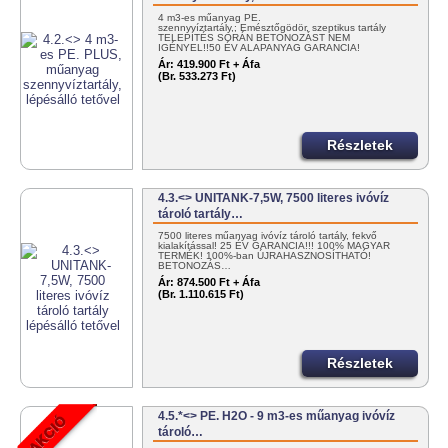
4 m3-es műanyag PE.
szennyvíztartály,; Emésztőgödör, szeptikus tartály
TELEPÍTÉS SORÁN BETONOZÁST NEM
IGÉNYEL!!50 ÉV ALAPANYAG GARANCIA!
MAGYAR…
Ár:
419.900 Ft + Áfa
(Br. 533.273 Ft)
Részletek
4.3.<> UNITANK-7,5W, 7500 literes ivóvíz
tároló tartály…
7500 literes műanyag ivóvíz tároló tartály, fekvő
kialakítással! 25 ÉV GARANCIA!!! 100% MAGYAR
TERMÉK! 100%-ban ÚJRAHASZNOSÍTHATÓ!
BETONOZÁS…
Ár:
874.500 Ft + Áfa
(Br. 1.110.615 Ft)
Részletek
4.5.*<> PE. H2O - 9 m3-es műanyag ivóvíz
tároló…