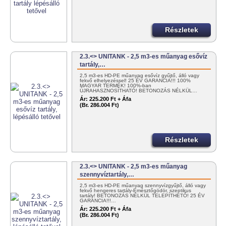
Részletek
2.3.<> UNITANK - 2,5 m3-es műanyag esővíz
tartály,…
2,5 m3-es HD-PE műanyag esővíz gyűjtő, álló vagy
fekvő elhelyezéssel! 25 ÉV GARANCIA!!! 100%
MAGYAR TERMÉK! 100%-ban
ÚJRAHASZNOSÍTHATÓ! BETONOZÁS NÉLKÜL…
Ár:
225.200 Ft + Áfa
(Br. 286.004 Ft)
Részletek
2.3.<> UNITANK - 2,5 m3-es műanyag
szennyvíztartály,…
2,5 m3-es HD-PE műanyag szennyvízgyűjtő, álló vagy
fekvő hengeres tartály-Emésztőgödör, szeptikus
tartály! BETONOZÁS NÉLKÜL TELEPÍTHETŐ! 25 ÉV
GARANCIA!!!…
Ár:
225.200 Ft + Áfa
(Br. 286.004 Ft)