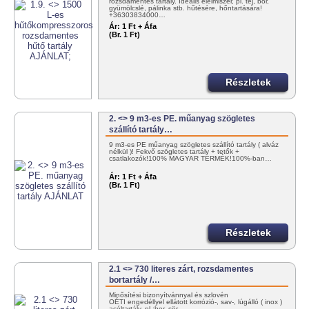
rozsdamentes tartály. Ideális élelmiszer, pl. tej, bor,
gyümölcslé, pálinka stb. hűtésére, hőntartására!
+36303834000…
Ár:
1 Ft + Áfa
(Br. 1 Ft)
Részletek
2. <> 9 m3-es PE. műanyag szögletes
szállító tartály…
9 m3-es PE műanyag szögletes szállító tartály ( alváz
nélkül )! Fekvő szögletes tartály + tetők +
csatlakozók!100% MAGYAR TERMÉK!100%-ban…
Ár:
1 Ft + Áfa
(Br. 1 Ft)
Részletek
2.1 <> 730 literes zárt, rozsdamentes
bortartály /…
Minősítési bizonyítvánnyal és szlovén
OÉTI engedéllyel ellátott korrózió-, sav-, lúgálló ( inox )
acéltartály, pl.:bor, sör,…