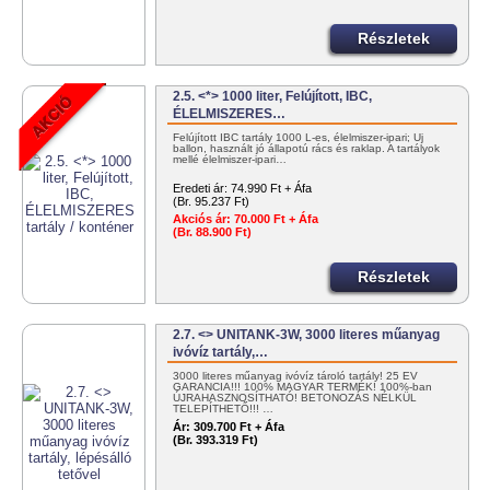
Részletek
2.5. <*> 1000 liter, Felújított, IBC,
ÉLELMISZERES…
Felújított IBC tartály 1000 L-es, élelmiszer-ipari; Új
ballon, használt jó állapotú rács és raklap. A tartályok
mellé élelmiszer-ipari…
Eredeti ár:
74.990 Ft + Áfa
(Br. 95.237 Ft)
Akciós ár:
70.000 Ft + Áfa
(Br. 88.900 Ft)
Részletek
2.7. <> UNITANK-3W, 3000 literes műanyag
ivóvíz tartály,…
3000 literes műanyag ivóvíz tároló tartály! 25 ÉV
GARANCIA!!! 100% MAGYAR TERMÉK! 100%-ban
ÚJRAHASZNOSÍTHATÓ! BETONOZÁS NÉLKÜL
TELEPÍTHETŐ!!! …
Ár:
309.700 Ft + Áfa
(Br. 393.319 Ft)