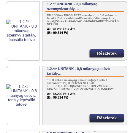
1.2 ** UNITANK - 0,8 műanyag
szennyvíztartály,…
DN 1000-es ERŐSÍTETT mászható, ~ 0,8 m3-es, +
fedél + 2 db csatlakozó!Emésztőgödör, szeptikus
tartály!50 év ALAPANYAG GARANCIA!BETONOZÁS
NÉLKÜL…
Ár:
78.200 Ft + Áfa
(Br. 99.314 Ft)
Részletek
1.2.<> UNITANK - 0,8 műanyag esővíz
tartály…
~ 0,8 m3-es műanyag esővíz tartály + tető +
csatlakozó! BETONOZÁS NÉLKÜL
TELEPÍTHETŐ!ORSZÁGOS KEDVEZMÉNYES
KISZÁLLÍTÁS!50 ÉV ALAPANYAG GARANCIA!!!
100%…
Ár:
78.200 Ft + Áfa
(Br. 99.314 Ft)
Részletek