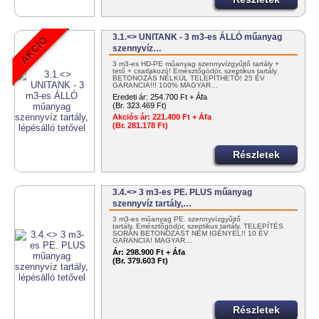
3.1.<> UNITANK - 3 m3-es ÁLLÓ műanyag
szennyvíz…
3 m3-es HD-PE műanyag szennyvízgyűjtő tartály +
tető + csatlakozó! Emésztőgödör, szeptikus tartály
BETONOZÁS NÉLKÜL TELEPÍTHETŐ! 25 ÉV
GARANCIA!!! 100% MAGYAR…
Eredeti ár:
254.700 Ft + Áfa
(Br. 323.469 Ft)
Akciós ár:
221.400 Ft + Áfa
(Br. 281.178 Ft)
Részletek
3.4.<> 3 m3-es PE. PLUS műanyag
szennyvíz tartály,…
3 m3-es műanyag PE. szennyvízgyűjtő
tartály. Emésztőgödör, szeptikus tartály. TELEPÍTÉS
SORÁN BETONOZÁST NEM IGÉNYEL!! 10 ÉV
GARANCIA! MAGYAR…
Ár:
298.900 Ft + Áfa
(Br. 379.603 Ft)
Részletek