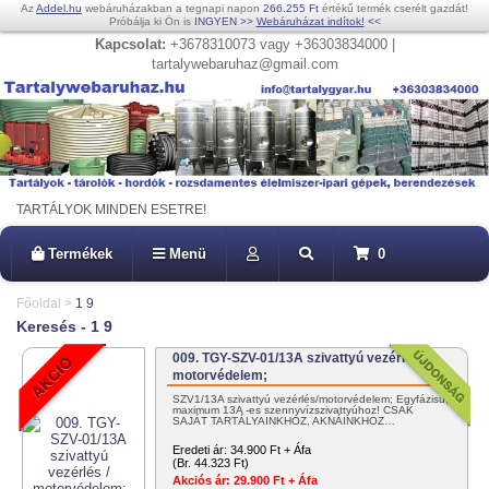
Az
Addel.hu
webáruházakban a tegnapi napon
266.255 Ft
értékű termék cserélt gazdát!
Próbálja ki Ön is
INGYEN
>>
Webáruházat indítok!
<<
Kapcsolat:
+3678310073 vagy +36303834000 |
tartalywebaruhaz@gmail.com
TARTÁLYOK MINDEN ESETRE!
Termékek
Menü
0
Főoldal
>
1 9
Keresés - 1 9
009. TGY-SZV-01/13A szivattyú vezérlés /
motorvédelem;
SZV1/13A szivattyú vezérlés/motorvédelem; Egyfázisú,
maximum 13A -es szennyvízszivattyúhoz! CSAK
SAJÁT TARTÁLYAINKHOZ, AKNÁINKHOZ…
Eredeti ár:
34.900 Ft + Áfa
(Br. 44.323 Ft)
Akciós ár:
29.900 Ft + Áfa