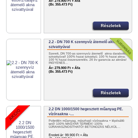
Ár:
279.900 Ft + Áfa
(Br. 355.473 Ft)
Részletek
2.2 - DN 700 K szennyvíz átemelő akna
szivattyúval
Szerelt, DN 700-as szennyvíz átemelő akna darabolós
szivattyúval! 100% hazai szivattyú; 100 % hazai akna;
100 % hazai összeszerelés. 26 év garancia az aknára!
INGYENES…
Ár:
279.900 Ft + Áfa
(Br. 355.473 Ft)
Részletek
2.2 DN 1000/1500 hegesztett műanyag PE.
vízóraakna -…
Polietilén műanyag, mászható vízóraakna + lépésálló
tető! 100% MAGYAR TERMÉK! 100%
ÚJRAHASZNOSÍTHATÓ! BETONOZÁS NÉLKÜL…
Eredeti ár:
99.900 Ft + Áfa