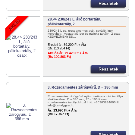
Részletek
28.<> 230/243 L, álló bortartály,
pálinkatartály, 2…
230/243 L-es, rozsdamentes acél, saválló, inox
merevített - vastagfalú bor és pálinka tartály - 2 csap.
KEDVEZMÉNYES…
Eredeti ár:
89.200 Ft + Áfa
(Br. 113.284 Ft)
Akciós ár:
79.420 Ft + Áfa
(Br. 100.863 Ft)
Részletek
3. Rozsdamentes zárógyűrű, D = 386 mm
Rozsdamentes zárógyűrű nyitott tartályok zárt tartállyá
alakításához. D = 386 mm; 70 - 100 literes
rozsdamentes tartályokhoz! Infó: +36303834000 ill.
info@tartalygyar.hu
Ár:
13.990 Ft + Áfa
(Br. 17.767 Ft)
Részletek