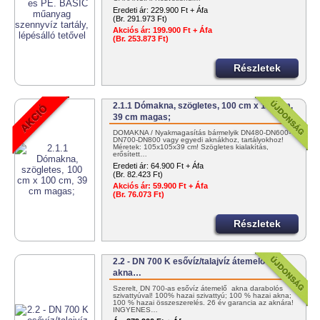
Eredeti ár:
229.900 Ft + Áfa
(Br. 291.973 Ft)
Akciós ár:
199.900 Ft + Áfa
(Br. 253.873 Ft)
Részletek
2.1.1 Dómakna, szögletes, 100 cm x 100 cm,
39 cm magas;
DÓMAKNA / Nyakmagasítás bármelyik DN480-DN600-
DN700-DN800 vagy egyedi aknákhoz, tartályokhoz!
Méretek: 105x105x39 cm! Szögletes kialakítás,
erősített…
Eredeti ár:
64.900 Ft + Áfa
(Br. 82.423 Ft)
Akciós ár:
59.900 Ft + Áfa
(Br. 76.073 Ft)
Részletek
2.2 - DN 700 K esővíz/talajvíz átemelő
akna…
Szerelt, DN 700-as esővíz átemelő akna darabolós
szivattyúval! 100% hazai szivattyú; 100 % hazai akna;
100 % hazai összeszerelés. 26 év garancia az aknára!
INGYENES…