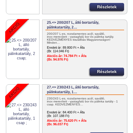
Részletek
25.<> 200/207 L, álló bortartály,
pálinkatartály, 2…
200/207 L-es, rozsdamentes acél, saválló,
inox merevített - vastagfalú bor és pálinka tartály.
KEDVEZMÉNYES kiszállítás Magyarországon!
Minden…
Eredeti ár:
89.800 Ft + Áfa
(Br. 114.046 Ft)
Akciós ár:
74.784 Ft + Áfa
(Br. 94.976 Ft)
Részletek
27.<> 230/243 L, álló bortartály,
pálinkatartály, 1…
230/243 L-es, rozsdamentes acél, saválló,
inox merevített - vastagfalú bor és pálinka tartály - 1
csap. KEDVEZMÉNYES…
Eredeti ár:
84.400 Ft + Áfa
(Br. 107.188 Ft)
Akciós ár:
75.620 Ft + Áfa
(Br. 96.037 Ft)