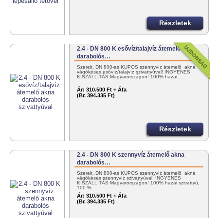
Részletek
2.4 - DN 800 K esővíz/talajvíz átemelő akna
darabolós…
Szerelt, DN 800-as KÚPOS szennyvíz átemelő akna
vágókéses esővíz/talajvíz szivattyúval! INGYENES
KISZÁLLÍTÁS Magyarországon! 100% hazai…
Ár:
310.500 Ft + Áfa
(Br. 394.335 Ft)
Részletek
2.4 - DN 800 K szennyvíz átemelő akna
darabolós…
Szerelt, DN 800-as KÚPOS szennyvíz átemelő akna
vágókéses szennyvíz szivattyúval! INGYENES
KISZÁLLÍTÁS Magyarországon! 100% hazai szivattyú,
100 %…
Ár:
310.500 Ft + Áfa
(Br. 394.335 Ft)