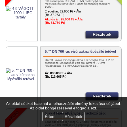
felhasználásra. KISZÁLLÍTÁS csak helybeni
megtekintést követően!Használt minőségcsökkent
1050…
Eredeti ár:
29.900 Ft + Áfa
(Br. 37.973 Ft)
Akciós ár:
25.000 Ft + Áfa
(Br. 31.750 Ft)
Részletek
5. ** DN 700 -as vízóraakna lépésálló tetővel
Öntött, kiváló minőségű akna + lépésálló tető, + 2 db
csatlakozó!Magasság: 150 cm; átmérő 70 cm;
falvastagság 4-5 mm.KEDVEZMÉNYES…
Ár:
89.500 Ft + Áfa
(Br. 113.665 Ft)
Részletek
Az oldal sütiket használ a felhasználói élmény fokozása céljából.
Az oldal böngészésével elfogadja ezt.
5. <> 4 fejes állványos palackozó gép;
Értem
Részletek
Szabadeséses rendszerű, 2 fejes félautomata töltőgép
W.Nr. 1,4301 minőségű nemesacél kivitel, alkalmas