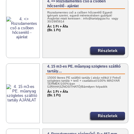
4. <> Rozsdamentes cső a csőben
hőcserélő - ajánlat
Rozsdamentes cső a csőben hőcserélő Egyedi
igények szerint, egyedi méretezésben gyártjuk!
Árajánlat miatt keressen : info@tartalygyar.hu vagy
30/2985814
Ár:
1 Ft + Áfa
(Br. 1 Ft)
Részletek
4. 15 m3-es PE. műanyag szögletes szállító
tartály…
15000 literes PE szállító tartály ( alváz nélkül )! Fekvő
szögletes tartály + tető + csatlakozó!100% MAGYAR
TERMÉK!100%-ban
ÚJRAHASZNOSÍTHATÓ!Bármilyen folyadék
szállítására! KEDVEZMÉNYES
Ár:
1 Ft + Áfa
KISZÁLLÍTÁS!+36302985814 vagy…
(Br. 1 Ft)
Részletek