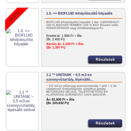
1.0. <> BIOFLUID lefolyótisztító folyadék
BIOFLUID lefolyótisztító folyadék 1 liter. ÚJDONSÁG!!!
100 % MAGYAR TERMÉK! 100 % BIO! Bővebb infók:
0036303834000 vagy info@tartalygyar.hu
Eredeti ár:
1.890 Ft + Áfa
(Br. 2.400 Ft)
Akciós ár:
1.100 Ft + Áfa
(Br. 1.397 Ft)
Részletek
1.1 ** UNITANK ~ 0,5 m3-es
szennyvíztartály, lépésálló…
~ 0,5 m3-es műanyag szennyvíztartály + tető + 2 db
csatlakozó! Emésztőgödör, szeptikus tartály!
BETONOZÁS NÉLKÜL TELEPÍTHETŐ!50 ÉV
ALAPANYAG GARANCIA!!! 100% MAGYAR…
Ár:
81.600 Ft + Áfa
(Br. 103.632 Ft)
Részletek