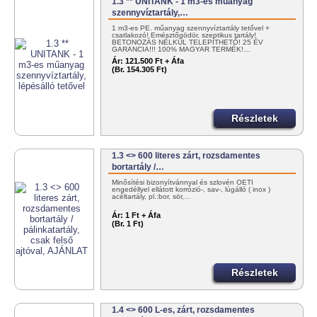
1.3 ** UNITANK - 1 m3-es műanyag
szennyvíztartály,…
1 m3-es PE. műanyag szennyvíztartály tetővel +
csatlakozó! Emésztőgödör, szeptikus tartály!
BETONOZÁS NÉLKÜL TELEPÍTHETŐ! 25 ÉV
GARANCIA!!! 100% MAGYAR TERMÉK!…
Ár:
121.500 Ft + Áfa
(Br. 154.305 Ft)
Részletek
1.3 <> 600 literes zárt, rozsdamentes
bortartály /…
Minősítési bizonyítvánnyal és szlovén OÉTI
engedéllyel ellátott korrózió-, sav-, lúgálló ( inox )
acéltartály, pl.:bor, sör,…
Ár:
1 Ft + Áfa
(Br. 1 Ft)
Részletek
1.4 <> 600 L-es, zárt, rozsdamentes