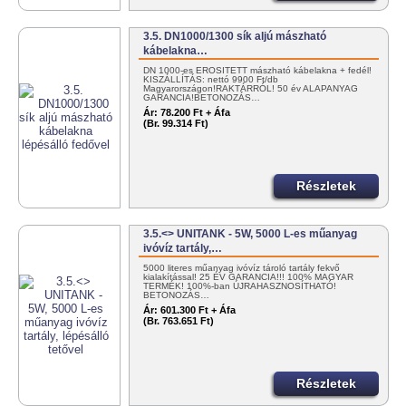
3.5. DN1000/1300 sík aljú mászható
kábelakna…
DN 1000-es ERŐSÍTETT mászható kábelakna + fedél!
KISZÁLLÍTÁS: nettó 9900 Ft/db
Magyarországon!RAKTÁRRÓL! 50 év ALAPANYAG
GARANCIA!BETONOZÁS…
Ár:
78.200 Ft + Áfa
(Br. 99.314 Ft)
Részletek
3.5.<> UNITANK - 5W, 5000 L-es műanyag
ivóvíz tartály,…
5000 literes műanyag ivóvíz tároló tartály fekvő
kialakítással! 25 ÉV GARANCIA!!! 100% MAGYAR
TERMÉK! 100%-ban ÚJRAHASZNOSÍTHATÓ!
BETONOZÁS…
Ár:
601.300 Ft + Áfa
(Br. 763.651 Ft)
Részletek