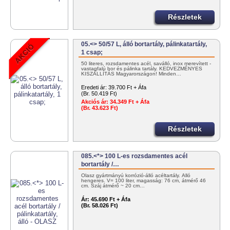
Részletek
05.<> 50/57 L, álló bortartály, pálinkatartály,
1 csap;
50 literes, rozsdamentes acél, saválló, inox merevített -
vastagfalú bor és pálinka tartály. KEDVEZMÉNYES
KISZÁLLÍTÁS Magyarországon! Minden…
Eredeti ár:
39.700 Ft + Áfa
(Br. 50.419 Ft)
Akciós ár:
34.349 Ft + Áfa
(Br. 43.623 Ft)
Részletek
085.<*> 100 L-es rozsdamentes acél
bortartály /…
Olasz gyártmányú korrózió-álló acéltartály. Álló
hengeres. V= 100 liter, magasság: 76 cm, átmérő 46
cm. Száj átmérő ~ 20 cm…
Ár:
45.690 Ft + Áfa
(Br. 58.026 Ft)