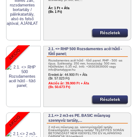
Ár:
1 Ft + Áfa
(Br. 1 Ft)
Részletek
2.1. <> RHP 500 Rozsdamentes acél hűtő -
fűtő panel;
Rozsdamentes acél hűtő - fűtő panel. RHP - 500 -as
típus. Szélesség: 350 mm, hosszúság: 500 mm;
Hűtőfelület: 0,35 m2. Infó: +36303834000 vagy
info@tartalygyar.hu
Eredeti ár:
44.900 Ft + Áfa
(Br. 57.023 Ft)
Akciós ár:
39.900 Ft + Áfa
(Br. 50.673 Ft)
Részletek
2.1.<> 2 m3-es PE. BASIC műanyag
szennyvíz tartály,…
2 m3-es műanyag pp. szennyvízgyűjtő tartály.
Emésztőgödör, szeptikus tartály! TELEPÍTÉS SORÁN
BETONOZÁST NEM IGÉNYEL!!50 ÉV ALAPANYAG
GARANCIA! Közvetlenül…