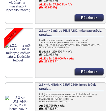
(Br. 126.873 Ft)
Akciós ár:
77.900 Ft + Áfa
(Br. 98.933 Ft)
Részletek
2.2.1.<> 2 m3-es PE. BASIC műanyag esővíz
tartály,…
2 m3-es műanyag pe. gyűjtőtartály + tető!
TELEPÍTÉS SORÁN BETONOZÁST NEM
IGÉNYEL!!50 ÉV ALAPANYAG GARANCIA! MAGYAR
GYÁRTMÁNY! 100%-BAN…
Eredeti ár:
229.900 Ft + Áfa
(Br. 291.973 Ft)
Akciós ár:
199.900 Ft + Áfa
(Br. 253.873 Ft)
Részletek
2.3 <> UNITANK-2,5W, 2500 literes ivóvíz
tartály…
2500 literes műanyag ivóvíz tároló tartály, álló vagy
fekvő kialakítással! 25 ÉV GARANCIA!!! 100%
MAGYAR TERMÉK! 100%-ban
ÚJRAHASZNOSÍTHATÓ!…
Ár:
289.700 Ft + Áfa
(Br. 367.919 Ft)