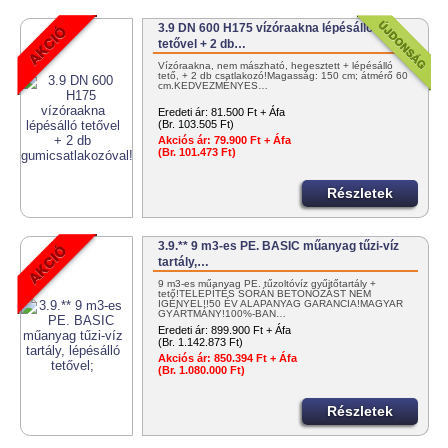
3.9 DN 600 H175 vízóraakna lépésálló
tetővel + 2 db…
Vízóraakna, nem mászható, hegesztett + lépésálló
tető, + 2 db csatlakozó!Magasság: 150 cm; átmérő 60
cm.KEDVEZMÉNYES…
Eredeti ár:
81.500 Ft + Áfa
(Br. 103.505 Ft)
Akciós ár:
79.900 Ft + Áfa
(Br. 101.473 Ft)
Részletek
3.9.** 9 m3-es PE. BASIC műanyag tűzi-víz
tartály,…
9 m3-es műanyag PE. tűzoltóvíz gyűjtőtartály +
tető!TELEPÍTÉS SORÁN BETONOZÁST NEM
IGÉNYEL!!50 ÉV ALAPANYAG GARANCIA!MAGYAR
GYÁRTMÁNY!100%-BAN…
Eredeti ár:
899.900 Ft + Áfa
(Br. 1.142.873 Ft)
Akciós ár:
850.394 Ft + Áfa
(Br. 1.080.000 Ft)
Részletek