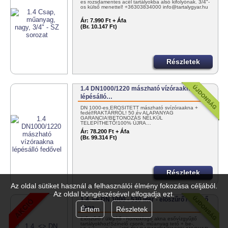
es rozsdamentes acél tartályokba alsó kifolyónak. 3/4"-
os külső menettel! +36303834000 info@tartalygyar.hu
Ár:
7.990 Ft + Áfa
(Br. 10.147 Ft)
Részletek
1.4 DN1000/1220 mászható vízóraakna
lépésálló…
DN 1000-es ERŐSÍTETT mászható svízóraakna +
fedél!RAKTÁRRÓL! 50 év ALAPANYAG
GARANCIA!BETONOZÁS NÉLKÜL
TELEPÍTHETŐ!100% ÚJRA…
Ár:
78.200 Ft + Áfa
(Br. 99.314 Ft)
Részletek
Az oldal sütiket használ a felhasználói élmény fokozása céljából.
Az oldal böngészésével elfogadja ezt.
1.4. <> DN 1000 - 530 liter - előszűrő / ülepítő
akna…
Értem
Részletek
Előszűrő / ülepítő - homokfogó akna esővízgyűjtő
tartályokhoz!Színelő csonk, műanyag tető + be-,