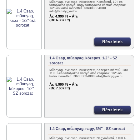
Műanyag, pvc csap, nikkelezett. Kisméretű, 10 l-es
tartályokba kifolyó, nagy tartályokba kóstoló csapnak!
1/2"-os külső menettel! +36303834000
info@tartalygyar.hu
Ár:
4.990 Ft + Áfa
(Br. 6.337 Ft)
Részletek
1.4 Csap, műanyag, közepes, 1/2" - SZ
sorozat
Műanyag, pvc csap, nikkelezett. Közepes méretű, 100-
1100 l-es tartályokba kifolyó alsó csapnak! 1/2"-os
külső menettel! +36303834000 info@tartalygyar.hu
Ár:
5.990 Ft + Áfa
(Br. 7.607 Ft)
Részletek
1.4 Csap, műanyag, nagy, 3/4" - SZ sorozat
Műanyag, pvc csap, nikkelezett. Nagyméretű, 1100 l-