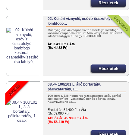
Részletek
02. Kültéri víznyelő, esővíz összefolyó
lombfogó…
Műanyag esővíz/csapadékvíz összefolyó lombfogó
kosárral, csapadékvízszűrő; Alsó kifolyással, szűrővel!
info@tartalygyar.hu vagy 30/383-4000
Ár:
3.490 Ft + Áfa
(Br. 4.432 Ft)
Részletek
08.<> 100/101 L, álló bortartály,
pálinkatartály, 1…
100 literes, álló hengeres rozsdamentes acél, saválló,
inox merevített - vastagfalú bor és pálinka tartály.
KEDVEZMÉNYES…
Eredeti ár:
54.400 Ft + Áfa
(Br. 69.088 Ft)
Akciós ár:
45.999 Ft + Áfa
(Br. 58.419 Ft)
Részletek