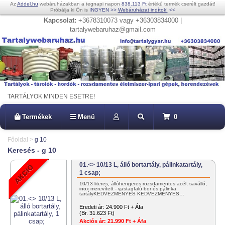
Az
Addel.hu
webáruházakban a tegnapi napon
838.113 Ft
értékű termék cserélt gazdát!
Próbálja ki Ön is
INGYEN
>>
Webáruházat indítok!
<<
Kapcsolat:
+3678310073 vagy +36303834000 |
tartalywebaruhaz@gmail.com
TARTÁLYOK MINDEN ESETRE!
Termékek
Menü
0
Főoldal
>
g 10
Keresés - g 10
01.<> 10/13 L, álló bortartály, pálinkatartály,
1 csap;
10/13 literes, állóhengeres rozsdamentes acél, saválló,
inox merevített - vastagfalú bor és pálinka
tartályKEDVEZMÉNYES KEDVEZMÉNYES…
Eredeti ár:
24.900 Ft + Áfa
(Br. 31.623 Ft)
Akciós ár:
21.990 Ft + Áfa