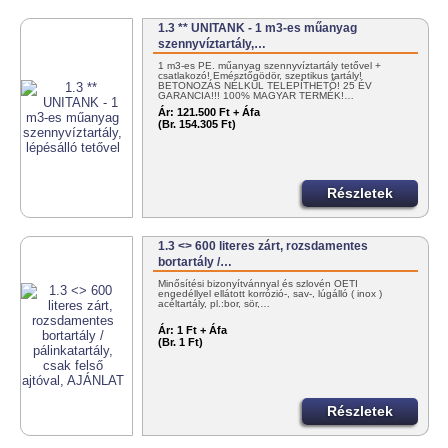
1.3 ** UNITANK - 1 m3-es műanyag
szennyvíztartály,…
1 m3-es PE. műanyag szennyvíztartály tetővel +
csatlakozó! Emésztőgödör, szeptikus tartály!
BETONOZÁS NÉLKÜL TELEPÍTHETŐ! 25 ÉV
GARANCIA!!! 100% MAGYAR TERMÉK!…
Ár:
121.500 Ft + Áfa
(Br. 154.305 Ft)
Részletek
1.3 <> 600 literes zárt, rozsdamentes
bortartály /…
Minősítési bizonyítvánnyal és szlovén OÉTI
engedéllyel ellátott korrózió-, sav-, lúgálló ( inox )
acéltartály, pl.:bor, sör,…
Ár:
1 Ft + Áfa
(Br. 1 Ft)
Részletek