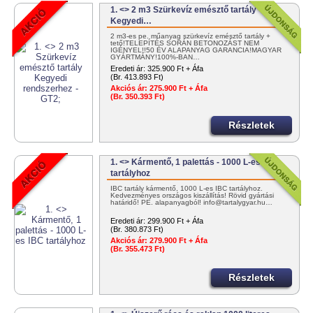
1. <> 2 m3 Szürkevíz emésztő tartály
Kegyedi…
2 m3-es pe. műanyag szürkevíz emésztő tartály +
tető!TELEPÍTÉS SORÁN BETONOZÁST NEM
IGÉNYEL!!50 ÉV ALAPANYAG GARANCIA!MAGYAR
GYÁRTMÁNY!100%-BAN…
Eredeti ár:
325.900 Ft + Áfa
(Br. 413.893 Ft)
Akciós ár:
275.900 Ft + Áfa
(Br. 350.393 Ft)
Részletek
1. <> Kármentő, 1 palettás - 1000 L-es IBC
tartályhoz
IBC tartály kármentő, 1000 L-es IBC tartályhoz.
Kedvezményes országos kiszállítás! Rövid gyártási
határidő! PE. alapanyagból! info@tartalygyar.hu…
Eredeti ár:
299.900 Ft + Áfa
(Br. 380.873 Ft)
Akciós ár:
279.900 Ft + Áfa
(Br. 355.473 Ft)
Részletek