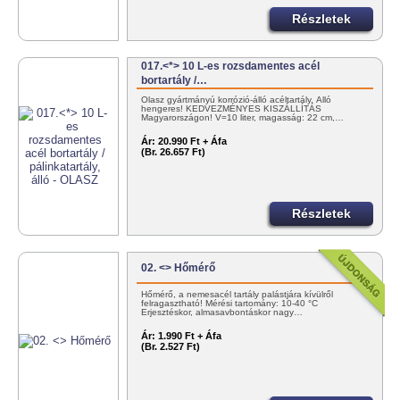
Részletek
017.<*> 10 L-es rozsdamentes acél
bortartály /…
Olasz gyártmányú korrózió-álló acéltartály. Álló
hengeres! KEDVEZMÉNYES KISZÁLLÍTÁS
Magyarországon! V=10 liter, magasság: 22 cm,…
Ár:
20.990 Ft + Áfa
(Br. 26.657 Ft)
Részletek
02. <> Hőmérő
Hőmérő, a nemesacél tartály palástjára kívülről
felragasztható! Mérési tartomány: 10-40 °C
Erjesztéskor, almasavbontáskor nagy…
Ár:
1.990 Ft + Áfa
(Br. 2.527 Ft)