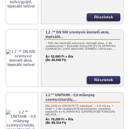
Részletek
1.2 -** DN 500 szennyvíz átemelő akna,
lépésálló…
~ 500 mm átmérőjű szennyvíz átemelő akna, 2 db
csatlakozóval + lépésálló tetővel!50 ÉV ALAPANYAG
GARANCIA! 100% MAGYAR TERMÉK! 100%-ban…
Ár:
52.000 Ft + Áfa
(Br. 66.040 Ft)
Részletek
1.2 ** UNITANK - 0,8 műanyag
szennyvíztartály,…
DN 1000-es ERŐSÍTETT mászható, ~ 0,8 m3-es, +
fedél + 2 db csatlakozó!Emésztőgödör, szeptikus
tartály!50 év ALAPANYAG GARANCIA!BETONOZÁS
NÉLKÜL…
Ár:
78.200 Ft + Áfa
(Br. 99.314 Ft)