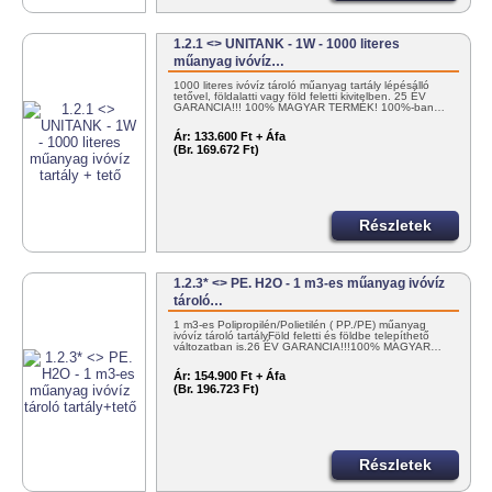
1.2.1 <> UNITANK - 1W - 1000 literes
műanyag ivóvíz…
1000 literes ivóvíz tároló műanyag tartály lépésálló
tetővel, földalatti vagy föld feletti kivitelben. 25 ÉV
GARANCIA!!! 100% MAGYAR TERMÉK! 100%-ban…
Ár:
133.600 Ft + Áfa
(Br. 169.672 Ft)
Részletek
1.2.3* <> PE. H2O - 1 m3-es műanyag ivóvíz
tároló…
1 m3-es Polipropilén/Polietilén ( PP./PE) műanyag
ivóvíz tároló tartályFöld feletti és földbe telepíthető
változatban is.26 ÉV GARANCIA!!!100% MAGYAR…
Ár:
154.900 Ft + Áfa
(Br. 196.723 Ft)
Részletek