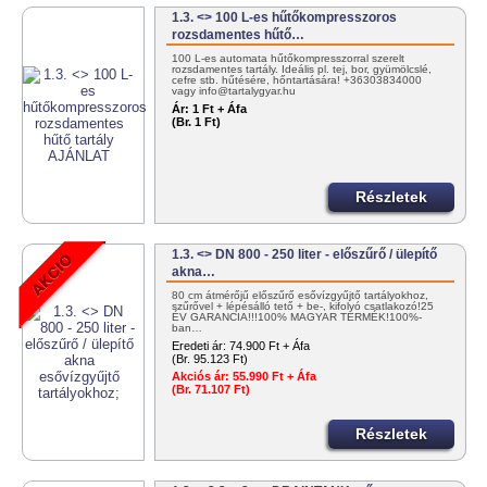
1.3. <> 100 L-es hűtőkompresszoros
rozsdamentes hűtő…
100 L-es automata hűtőkompresszorral szerelt
rozsdamentes tartály. Ideális pl. tej, bor, gyümölcslé,
cefre stb. hűtésére, hőntartására! +36303834000
vagy info@tartalygyar.hu
Ár:
1 Ft + Áfa
(Br. 1 Ft)
Részletek
1.3. <> DN 800 - 250 liter - előszűrő / ülepítő
akna…
80 cm átmérőjű előszűrő esővízgyűjtő tartályokhoz,
szűrővel + lépésálló tető + be-, kifolyó csatlakozó!25
ÉV GARANCIA!!!100% MAGYAR TERMÉK!100%-
ban…
Eredeti ár:
74.900 Ft + Áfa
(Br. 95.123 Ft)
Akciós ár:
55.990 Ft + Áfa
(Br. 71.107 Ft)
Részletek