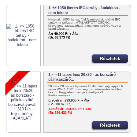
1. <> 1050 literes IBC tartály - átalakított -
nem fekete
Használt, 1050 literes, föld feletti esővíz gyűjtő IBC
tartály, fa raklapon. ÁTALAKÍTOTT CSONK:
közvetlenül rácsavarható a menetes csővég vagy a
csap! Olcsó,…
Ár:
49.900 Ft + Áfa
(Br. 63.373 Ft)
Részletek
1. <> 11 lapos Inox 20x20 - as borszűrő -
pálinkaszűrő…
20 cm x 20 cm -es lapszűrő 11 db műanyag lappal! A
szűrő W.Nr.1.4301. minőségű rozsdamentes acélból
készül. Nagyteljesítményű szivattyúval!
Kedvezményes…
Eredeti ár:
299.900 Ft + Áfa
(Br. 380.873 Ft)
Akciós ár:
264.900 Ft + Áfa
(Br. 336.423 Ft)
Részletek