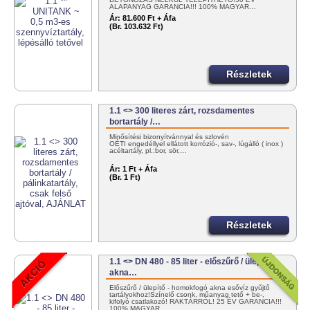
ALAPANYAG GARANCIA!!! 100% MAGYAR…
Ár:
81.600 Ft + Áfa
(Br. 103.632 Ft)
Részletek
1.1 <> 300 literes zárt, rozsdamentes
bortartály /…
Minősítési bizonyítvánnyal és szlovén
OÉTI engedéllyel ellátott korrózió-, sav-, lúgálló ( inox )
acéltartály, pl.:bor, sör,…
Ár:
1 Ft + Áfa
(Br. 1 Ft)
Részletek
1.1 <> DN 480 - 85 liter - előszűrő / ülepítő
akna…
Előszűrő / ülepítő - homokfogó akna esővíz gyűjtő
tartályokhoz!Színelő csonk, műanyag tető + be-,
kifolyó csatlakozó! RAKTÁRRÓL! 25 ÉV GARANCIA!!!
100% MAGYAR…