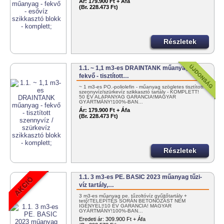
Ár:
179.900 Ft + Áfa
(Br. 228.473 Ft)
Részletek
1.1. ~ 1,1 m3-es DRAINTANK műanyag -
fekvő - tisztított…
~ 1 m3-es PO.-poliolefin - műanyag szögletes tisztított
szennyvíz/szürkevíz szikkasztó tartály - KOMPLETT!
50 ÉV ALAPANYAG GARANCIA!MAGYAR
GYÁRTMÁNY!100%-BAN…
Ár:
179.900 Ft + Áfa
(Br. 228.473 Ft)
Részletek
1.1. 3 m3-es PE. BASIC 2023 műanyag tűzi-
víz tartály,…
3 m3-es műanyag pe. tűzoltóvíz gyűjtőtartály +
tető!TELEPÍTÉS SORÁN BETONOZÁST NEM
IGÉNYEL!!10 ÉV GARANCIA! MAGYAR
GYÁRTMÁNY!100%-BAN…
Eredeti ár:
309.900 Ft + Áfa