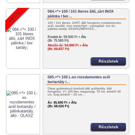
084.<*> 100 / 101 literes álló, zárt INOX
pálinka / bor…
100 / 101 literes, ZÁRT, álló hengeres rozsdamentes
acél, saválló, inox merevített - vastagfalú bor és
pálinka tartály. KEDVEZMÉNYES…
Eredeti ár:
59.500 Ft + Áfa
(Br. 75.565 Ft)
Akciós ár:
54.990 Ft + Áfa
(Br. 69.837 Ft)
Részletek
085.<*> 100 L-es rozsdamentes acél
bortartály /…
Olasz gyártmányú korrózió-álló acéltartály. Álló
hengeres. V= 100 liter, magasság: 76 cm, átmérő 46
cm. Száj átmérő ~ 20 cm…
Ár:
45.690 Ft + Áfa
(Br. 58.026 Ft)
Részletek