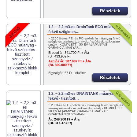
Részletek
1.2. ~ 2,2 m3-es DrainTank ECO műanyag -
fekvő szögletes…
~ 2250 literes PE. és PO.-poliolefin műanyag fekvő
szögletes tisztított szennyvíz / szürkevíz szikkasztó
tartály - KOMPLETT! 50 ÉV ALAPANYAG
GARANCIA!MAGYAR…
Eredeti ár:
341.700 Ft + Áfa
(Br. 433.959 Ft)
Akciós ár:
307.087 Ft + Áfa
(Br. 390.000 Ft)
Egységár: 67 Ft +Áfa/liter
Részletek
1.2. ~ 2,2 m3-es DRAINTANK műanyag -
fekvő - tisztított…
~ 2 m3-es PO. - poliolefin - műanyag fekvő szögletes
szennyvíz/szürkevíz szikkasztó tartály - KOMPLETT!
50 ÉV ALAPANYAG GARANCIA!MAGYAR
GYÁRTMÁNY!100%-BAN…
Ár:
249.900 Ft + Áfa
(Br. 317.373 Ft)