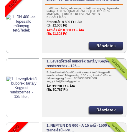
~ 400 mm belső átmérőjű, öntött, műanyag, lépésálló
fedlap. 100 % ÚJRAHASZNOSÍTHATÓ! 100 %
MAGYAR TERMÉK ! KEDVEZMÉNYES
KISZÁLLÍTÁS…
Eredeti ár:
9.500 Ft + Áfa
(Br. 12.065 Ft)
Akciós ár:
8.900 Ft + Áfa
(Br. 11.303 Ft)
Részletek
1. Levegőztető buborék tartály Kegyedi
rendszerhez - 125…
Buborékoltató/szellőztető akna + tető Kegyedi
rendszerhez! Magasság: 100 cm; átmérő 40 cm;
falvastagság 3 mm. 0036303834000
vagy info@tartalygyar.hu
Ár:
39.990 Ft + Áfa
(Br. 50.787 Ft)
Részletek
1. NEPTUN DN 600 - A 15 jelű - 1500 kg
terhelésű - PP.…