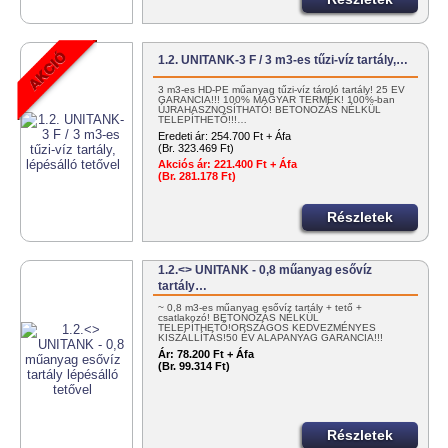
1.2. UNITANK-3 F / 3 m3-es tűzi-víz tartály,…
3 m3-es HD-PE műanyag tűzi-víz tároló tartály! 25 ÉV
GARANCIA!!! 100% MAGYAR TERMÉK! 100%-ban
ÚJRAHASZNOSÍTHATÓ! BETONOZÁS NÉLKÜL
TELEPÍTHETŐ!!!…
Eredeti ár:
254.700 Ft + Áfa
(Br. 323.469 Ft)
Akciós ár:
221.400 Ft + Áfa
(Br. 281.178 Ft)
Részletek
1.2.<> UNITANK - 0,8 műanyag esővíz
tartály…
~ 0,8 m3-es műanyag esővíz tartály + tető +
csatlakozó! BETONOZÁS NÉLKÜL
TELEPÍTHETŐ!ORSZÁGOS KEDVEZMÉNYES
KISZÁLLÍTÁS!50 ÉV ALAPANYAG GARANCIA!!!
100%…
Ár:
78.200 Ft + Áfa
(Br. 99.314 Ft)
Részletek