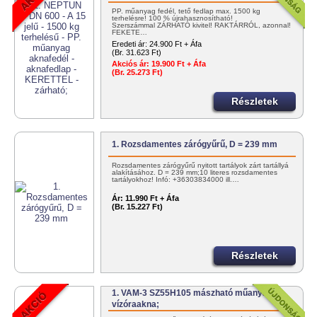
PP. műanyag fedél, tető fedlap max. 1500 kg
terhelésre! 100 % újrahasznosítható!
Szerszámmal ZÁRHATÓ kivitel! RAKTÁRRÓL, azonnal!
FEKETE…
Eredeti ár:
24.900 Ft + Áfa
(Br. 31.623 Ft)
Akciós ár:
19.900 Ft + Áfa
(Br. 25.273 Ft)
Részletek
1. Rozsdamentes zárógyűrű, D = 239 mm
Rozsdamentes zárógyűrű nyitott tartályok zárt tartállyá
alakításához. D = 239 mm;10 literes rozsdamentes
tartályokhoz! Infó: +36303834000 ill.…
Ár:
11.990 Ft + Áfa
(Br. 15.227 Ft)
Részletek
1. VAM-3 SZ55H105 mászható műanyag
vízóraakna;