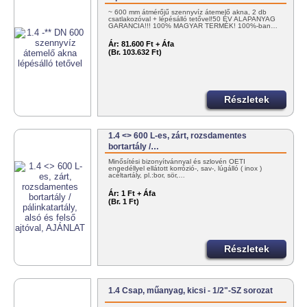
~ 600 mm átmérőjű szennyvíz átemelő akna, 2 db
csatlakozóval + lépésálló tetővel!50 ÉV ALAPANYAG
GARANCIA!!! 100% MAGYAR TERMÉK! 100%-ban…
Ár:
81.600 Ft + Áfa
(Br. 103.632 Ft)
Részletek
1.4 <> 600 L-es, zárt, rozsdamentes
bortartály /…
Minősítési bizonyítvánnyal és szlovén OÉTI
engedéllyel ellátott korrózió-, sav-, lúgálló ( inox )
acéltartály, pl.:bor, sör,…
Ár:
1 Ft + Áfa
(Br. 1 Ft)
Részletek
1.4 Csap, műanyag, kicsi - 1/2"-SZ sorozat