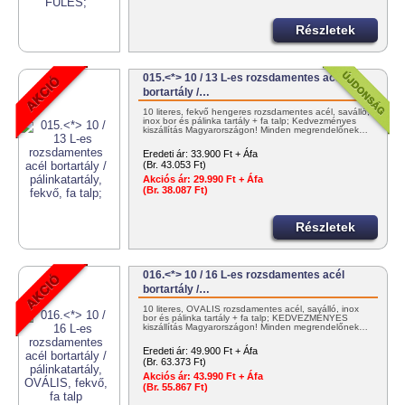
Részletek
015.<*> 10 / 13 L-es rozsdamentes acél
bortartály /…
10 literes, fekvő hengeres rozsdamentes acél, saválló,
inox bor és pálinka tartály + fa talp; Kedvezményes
kiszállítás Magyarországon! Minden megrendelőnek…
Eredeti ár:
33.900 Ft + Áfa
(Br. 43.053 Ft)
Akciós ár:
29.990 Ft + Áfa
(Br. 38.087 Ft)
Részletek
016.<*> 10 / 16 L-es rozsdamentes acél
bortartály /…
10 literes, OVÁLIS rozsdamentes acél, saválló, inox
bor és pálinka tartály + fa talp; KEDVEZMÉNYES
kiszállítás Magyarországon! Minden megrendelőnek…
Eredeti ár:
49.900 Ft + Áfa
(Br. 63.373 Ft)
Akciós ár:
43.990 Ft + Áfa
(Br. 55.867 Ft)