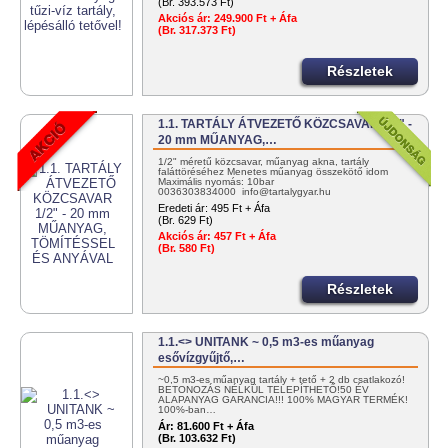
(Br. 393.573 Ft)
Akciós ár:
249.900 Ft + Áfa
(Br. 317.373 Ft)
Részletek
1.1. TARTÁLY ÁTVEZETŐ KÖZCSAVAR 1/2" -
20 mm MŰANYAG,…
1/2" méretű közcsavar, műanyag akna, tartály
faláttöréséhez Menetes műanyag összekötő idom
Maximális nyomás: 10bar
0036303834000 info@tartalygyar.hu
Eredeti ár:
495 Ft + Áfa
(Br. 629 Ft)
Akciós ár:
457 Ft + Áfa
(Br. 580 Ft)
Részletek
1.1.<> UNITANK ~ 0,5 m3-es műanyag
esővízgyűjtő,…
~0,5 m3-es műanyag tartály + tető + 2 db csatlakozó!
BETONOZÁS NÉLKÜL TELEPÍTHETŐ!50 ÉV
ALAPANYAG GARANCIA!!! 100% MAGYAR TERMÉK!
100%-ban…
Ár:
81.600 Ft + Áfa
(Br. 103.632 Ft)