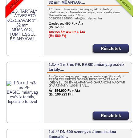
32 mm MŰANYAG,…
1 " méretű közcsavar, műanyag akna, tartály
faláttöréséhez Menetes műanyag összekötő idom
Maximális nyomás: 10bar
0036303834000 info@tartalygyar.hu
Eredeti ár:
495 Ft + Áfa
(Br. 629 Ft)
Akciós ár:
457 Ft + Áfa
(Br. 580 Ft)
Részletek
1.3.<> 1 m3-es PE. BASIC, műanyag esővíz
tartály,…
1 m3-es műanyag pp. vagy pe. esővíz gyűjtőtartály +
TETŐ! TELEPÍTÉS SORÁN BETONOZÁST NEM
IGÉNYEL!!50 ÉV ALAPANYAG GARANCIA! MAGYAR
GYÁRTMÁNY! 100%-BAN…
Ár:
154.900 Ft + Áfa
(Br. 196.723 Ft)
Részletek
1.4 -** DN 600 szennyvíz átemelő akna
lépésálló…