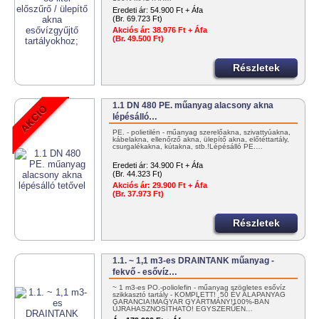
Eredeti ár:
54.900 Ft + Áfa
(Br. 69.723 Ft)
Akciós ár:
38.976 Ft + Áfa
(Br. 49.500 Ft)
Részletek
1.1 DN 480 PE. műanyag alacsony akna
lépésálló…
PE. - polietilén - műanyag szerelőakna, szivattyúakna,
kábelakna, ellenőrző akna, ülepítő akna, előtéttartály,
csurgalékakna, kútakna, stb.!Lépésálló PE.…
Eredeti ár:
34.900 Ft + Áfa
(Br. 44.323 Ft)
Akciós ár:
29.900 Ft + Áfa
(Br. 37.973 Ft)
Részletek
1.1. ~ 1,1 m3-es DRAINTANK műanyag -
fekvő - esővíz…
~ 1 m3-es PO.-poliolefin - műanyag szögletes esővíz
szikkasztó tartály - KOMPLETT! 50 ÉV ALAPANYAG
GARANCIA!MAGYAR GYÁRTMÁNY!100%-BAN
ÚJRAHASZNOSÍTHATÓ! EGYSZERŰEN…