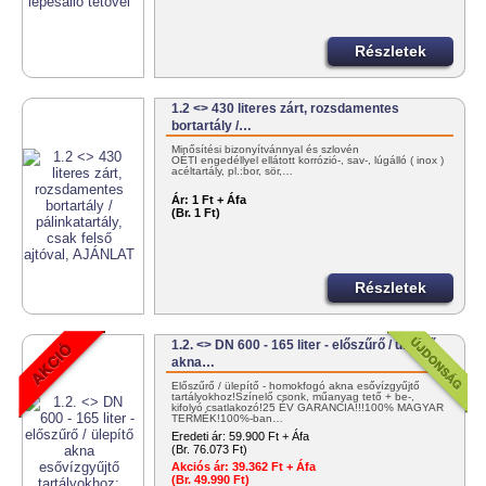
Részletek
1.2 <> 430 literes zárt, rozsdamentes
bortartály /…
Minősítési bizonyítvánnyal és szlovén
OÉTI engedéllyel ellátott korrózió-, sav-, lúgálló ( inox )
acéltartály, pl.:bor, sör,…
Ár:
1 Ft + Áfa
(Br. 1 Ft)
Részletek
1.2. <> DN 600 - 165 liter - előszűrő / ülepítő
akna…
Előszűrő / ülepítő - homokfogó akna esővízgyűjtő
tartályokhoz!Színelő csonk, műanyag tető + be-,
kifolyó csatlakozó!25 ÉV GARANCIA!!!100% MAGYAR
TERMÉK!100%-ban…
Eredeti ár:
59.900 Ft + Áfa
(Br. 76.073 Ft)
Akciós ár:
39.362 Ft + Áfa
(Br. 49.990 Ft)