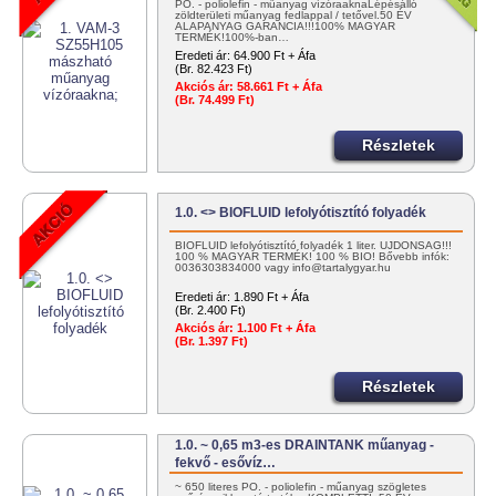
PO. - poliolefin - műanyag vízóraaknaLépésálló
zöldterületi műanyag fedlappal / tetővel.50 ÉV
ALAPANYAG GARANCIA!!!100% MAGYAR
TERMÉK!100%-ban…
Eredeti ár:
64.900 Ft + Áfa
(Br. 82.423 Ft)
Akciós ár:
58.661 Ft + Áfa
(Br. 74.499 Ft)
Részletek
1.0. <> BIOFLUID lefolyótisztító folyadék
BIOFLUID lefolyótisztító folyadék 1 liter. ÚJDONSÁG!!!
100 % MAGYAR TERMÉK! 100 % BIO! Bővebb infók:
0036303834000 vagy info@tartalygyar.hu
Eredeti ár:
1.890 Ft + Áfa
(Br. 2.400 Ft)
Akciós ár:
1.100 Ft + Áfa
(Br. 1.397 Ft)
Részletek
1.0. ~ 0,65 m3-es DRAINTANK műanyag -
fekvő - esővíz…
~ 650 literes PO. - poliolefin - műanyag szögletes