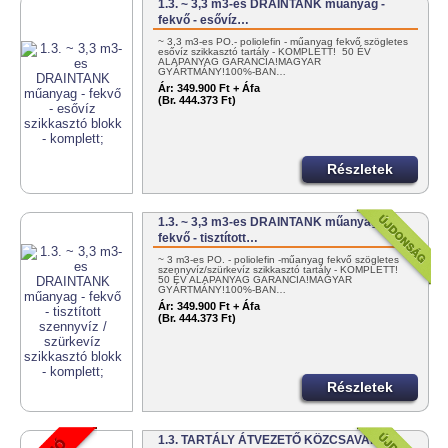
1.3. ~ 3,3 m3-es DRAINTANK műanyag -
fekvő - esővíz…
~ 3,3 m3-es PO.- poliolefin - műanyag fekvő szögletes
esővíz szikkasztó tartály - KOMPLETT! 50 ÉV
ALAPANYAG GARANCIA!MAGYAR
GYÁRTMÁNY!100%-BAN…
Ár:
349.900 Ft + Áfa
(Br. 444.373 Ft)
Részletek
1.3. ~ 3,3 m3-es DRAINTANK műanyag -
fekvő - tisztított…
~ 3 m3-es PO. - poliolefin -műanyag fekvő szögletes
szennyvíz/szürkevíz szikkasztó tartály - KOMPLETT!
50 ÉV ALAPANYAG GARANCIA!MAGYAR
GYÁRTMÁNY!100%-BAN…
Ár:
349.900 Ft + Áfa
(Br. 444.373 Ft)
Részletek
1.3. TARTÁLY ÁTVEZETŐ KÖZCSAVAR 1" -