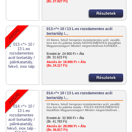
(Br. 27.927 Ft)
Részletek
013.<*> 10 / 13 L-es rozsdamentes acél
bortartály /…
10 literes, fekvő hengeres rozsdamentes acél, saválló,
inox bor és pálinka tartály KEDVEZMÉNYES kiszállítás
Magyarországon! Minden megrendelőnek AJÁNDÉK…
Eredeti ár:
24.900 Ft + Áfa
(Br. 31.623 Ft)
Akciós ár:
18.990 Ft + Áfa
(Br. 24.117 Ft)
Részletek
014.<*> 10 / 13 L-es rozsdamentes acél
bortartály /…
10 literes, fekvő hengeres rozsdamentes acél, saválló,
inox bor és pálinka tartály - FÜLES KEDVEZMÉNYES
kiszállítás Magyarországon! Minden megrendelőnek…
Eredeti ár:
32.900 Ft + Áfa
(Br. 41.783 Ft)
Akciós ár:
28.990 Ft + Áfa
(Br. 36.817 Ft)