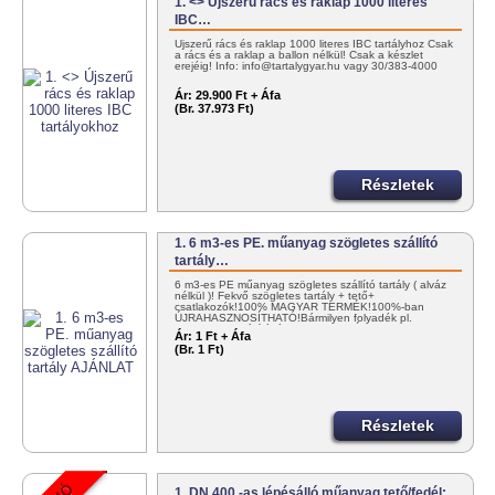
1. <> Újszerű rács és raklap 1000 literes
IBC…
Újszerű rács és raklap 1000 literes IBC tartályhoz Csak
a rács és a raklap a ballon nélkül! Csak a készlet
erejéig! Info: info@tartalygyar.hu vagy 30/383-4000
Ár:
29.900 Ft + Áfa
(Br. 37.973 Ft)
Részletek
1. 6 m3-es PE. műanyag szögletes szállító
tartály…
6 m3-es PE műanyag szögletes szállító tartály ( alváz
nélkül )! Fekvő szögletes tartály + tető+
csatlakozók!100% MAGYAR TERMÉK!100%-ban
ÚJRAHASZNOSÍTHATÓ!Bármilyen folyadék pl.
NITROSOL szállítására! KEDVEZMÉNYES…
Ár:
1 Ft + Áfa
(Br. 1 Ft)
Részletek
1. DN 400 -as lépésálló műanyag tető/fedél;