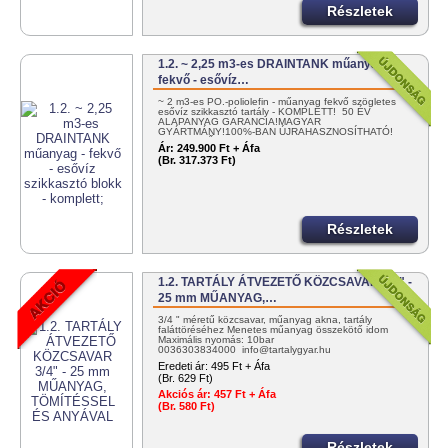
Részletek
1.2. ~ 2,25 m3-es DRAINTANK műanyag -
fekvő - esővíz…
~ 2 m3-es PO.-poliolefin - műanyag fekvő szögletes
esővíz szikkasztó tartály - KOMPLETT! 50 ÉV
ALAPANYAG GARANCIA!MAGYAR
GYÁRTMÁNY!100%-BAN ÚJRAHASZNOSÍTHATÓ!
EGYSZERŰEN…
Ár:
249.900 Ft + Áfa
(Br. 317.373 Ft)
Részletek
1.2. TARTÁLY ÁTVEZETŐ KÖZCSAVAR 3/4" -
25 mm MŰANYAG,…
3/4 " méretű közcsavar, műanyag akna, tartály
faláttöréséhez Menetes műanyag összekötő idom
Maximális nyomás: 10bar
0036303834000 info@tartalygyar.hu
Eredeti ár:
495 Ft + Áfa
(Br. 629 Ft)
Akciós ár:
457 Ft + Áfa
(Br. 580 Ft)
Részletek