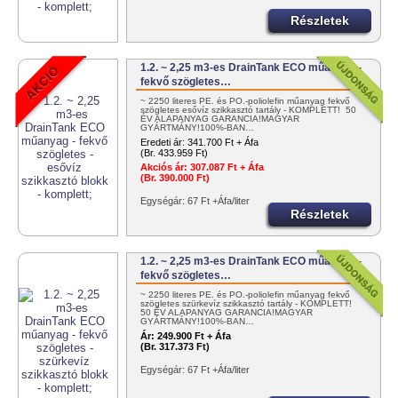
Részletek
1.2. ~ 2,25 m3-es DrainTank ECO műanyag -
fekvő szögletes…
~ 2250 literes PE. és PO.-poliolefin műanyag fekvő
szögletes esővíz szikkasztó tartály - KOMPLETT! 50
ÉV ALAPANYAG GARANCIA!MAGYAR
GYÁRTMÁNY!100%-BAN…
Eredeti ár:
341.700 Ft + Áfa
(Br. 433.959 Ft)
Akciós ár:
307.087 Ft + Áfa
(Br. 390.000 Ft)
Egységár: 67 Ft +Áfa/liter
Részletek
1.2. ~ 2,25 m3-es DrainTank ECO műanyag -
fekvő szögletes…
~ 2250 literes PE. és PO.-poliolefin műanyag fekvő
szögletes szürkevíz szikkasztó tartály - KOMPLETT!
50 ÉV ALAPANYAG GARANCIA!MAGYAR
GYÁRTMÁNY!100%-BAN…
Ár:
249.900 Ft + Áfa
(Br. 317.373 Ft)
Egységár: 67 Ft +Áfa/liter