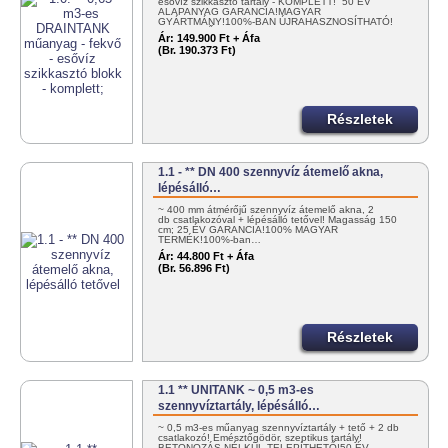
esővíz szikkasztó tartály - KOMPLETT! 50 ÉV
ALAPANYAG GARANCIA!MAGYAR
GYÁRTMÁNY!100%-BAN ÚJRAHASZNOSÍTHATÓ!
EGYSZERŰEN…
Ár:
149.900 Ft + Áfa
(Br. 190.373 Ft)
Részletek
1.1 - ** DN 400 szennyvíz átemelő akna,
lépésálló…
~ 400 mm átmérőjű szennyvíz átemelő akna, 2
db csatlakozóval + lépésálló tetővel! Magasság 150
cm; 25 ÉV GARANCIA!100% MAGYAR
TERMÉK!100%-ban…
Ár:
44.800 Ft + Áfa
(Br. 56.896 Ft)
Részletek
1.1 ** UNITANK ~ 0,5 m3-es
szennyvíztartály, lépésálló…
~ 0,5 m3-es műanyag szennyvíztartály + tető + 2 db
csatlakozó! Emésztőgödör, szeptikus tartály!
BETONOZÁS NÉLKÜL TELEPÍTHETŐ!50 ÉV