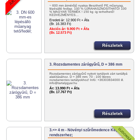
~ 600 mm átmérőjű nyakra illeszthető PE műanyag,
lépésálló fedlap. 100 % ÚJRAHASZNOSÍTHATÓ! 100
% MAGYAR TERMÉK ! 150 kg -ig terhelhető!
KEDVEZMÉNYES…
Eredeti ár:
12.900 Ft + Áfa
(Br. 16.383 Ft)
Akciós ár:
9.900 Ft + Áfa
(Br. 12.573 Ft)
Részletek
3. Rozsdamentes zárógyűrű, D = 386 mm
Rozsdamentes zárógyűrű nyitott tartályok zárt tartállyá
alakításához. D = 386 mm; 70 - 100 literes
rozsdamentes tartályokhoz! Infó: +36303834000 ill.
info@tartalygyar.hu
Ár:
13.990 Ft + Áfa
(Br. 17.767 Ft)
Részletek
3.<> 4 m - Növényi szűrőmedence Kegyedi
rendszerhez;