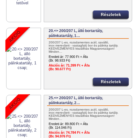
Részletek
20.<> 200/207 L, álló bortartály,
pálinkatartály, 1…
200/207 L-es, rozsdamentes acél, saválló,
inox merevített - vastagfalú bor és pálinka tartály.
KEDVEZMÉNYES kiszállítás Magyarországon!
Minden…
Eredeti ár:
77.900 Ft + Áfa
(Br. 98.933 Ft)
Akciós ár:
71.399 Ft + Áfa
(Br. 90.677 Ft)
Részletek
25.<> 200/207 L, álló bortartály,
pálinkatartály, 2…
200/207 L-es, rozsdamentes acél, saválló,
inox merevített - vastagfalú bor és pálinka tartály.
KEDVEZMÉNYES kiszállítás Magyarországon!
Minden…
Eredeti ár:
89.800 Ft + Áfa
(Br. 114.046 Ft)
Akciós ár:
74.784 Ft + Áfa
(Br. 94.976 Ft)