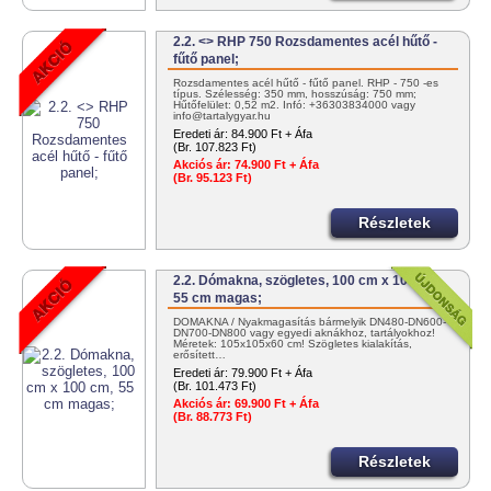
2.2. <> RHP 750 Rozsdamentes acél hűtő -
fűtő panel;
Rozsdamentes acél hűtő - fűtő panel. RHP - 750 -es
típus. Szélesség: 350 mm, hosszúság: 750 mm;
Hűtőfelület: 0,52 m2. Infó: +36303834000 vagy
info@tartalygyar.hu
Eredeti ár:
84.900 Ft + Áfa
(Br. 107.823 Ft)
Akciós ár:
74.900 Ft + Áfa
(Br. 95.123 Ft)
Részletek
2.2. Dómakna, szögletes, 100 cm x 100 cm,
55 cm magas;
DÓMAKNA / Nyakmagasítás bármelyik DN480-DN600-
DN700-DN800 vagy egyedi aknákhoz, tartályokhoz!
Méretek: 105x105x60 cm! Szögletes kialakítás,
erősített…
Eredeti ár:
79.900 Ft + Áfa
(Br. 101.473 Ft)
Akciós ár:
69.900 Ft + Áfa
(Br. 88.773 Ft)
Részletek