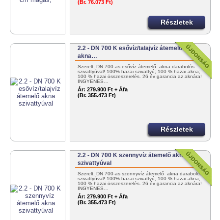
(Br. 76.073 Ft)
Részletek
2.2 - DN 700 K esővíz/talajvíz átemelő
akna…
Szerelt, DN 700-as esővíz átemelő akna darabolós
szivattyúval! 100% hazai szivattyú; 100 % hazai akna;
100 % hazai összeszerelés. 26 év garancia az aknára!
INGYENES…
Ár:
279.900 Ft + Áfa
(Br. 355.473 Ft)
Részletek
2.2 - DN 700 K szennyvíz átemelő akna
szivattyúval
Szerelt, DN 700-as szennyvíz átemelő akna darabolós
szivattyúval! 100% hazai szivattyú; 100 % hazai akna;
100 % hazai összeszerelés. 26 év garancia az aknára!
INGYENES…
Ár:
279.900 Ft + Áfa
(Br. 355.473 Ft)