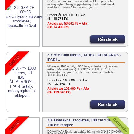
SZA szivattyúakna / szerelőakna PO. - poliolefin
műanyagból! Magyar gyártmány! Raktárról, rövid
szállítási határidő! Kedvezményes…
Eredeti ár:
69.900 Ft + Áfa
(Br. 88.773 Ft)
Akciós ár:
58.661 Ft + Áfa
(Br. 74.499 Ft)
Részletek
2.3. <*> 1000 literes, ÚJ, IBC, ÁLTALÁNOS -
IPARI…
Műanyag IBC tartály 1050 l-es, új ballon, új rács és
raklap! Méretek (mm): 1000X1200X1180. 1 db
leeresztő csappal, 1 db PE menetes zárófedéllel!
ÁLTALÁNOS -…
Eredeti ár:
108.000 Ft + Áfa
(Br. 137.160 Ft)
Akciós ár:
102.000 Ft + Áfa
(Br. 129.540 Ft)
Részletek
2.3. Dómakna, szögletes, 100 cm x 100 cm,
110 cm magas;
DÓMAKNA / Nyakmagasítás bármelyik DN480-DN600-