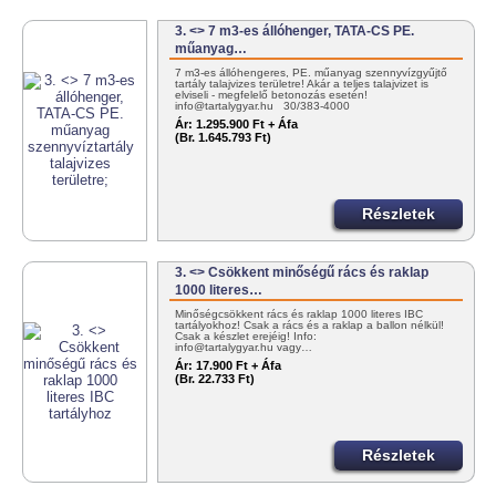
3. <> 7 m3-es állóhenger, TATA-CS PE.
műanyag…
7 m3-es állóhengeres, PE. műanyag szennyvízgyűjtő
tartály talajvizes területre! Akár a teljes talajvizet is
elviseli - megfelelő betonozás esetén!
info@tartalygyar.hu 30/383-4000
Ár:
1.295.900 Ft + Áfa
(Br. 1.645.793 Ft)
Részletek
3. <> Csökkent minőségű rács és raklap
1000 literes…
Minőségcsökkent rács és raklap 1000 literes IBC
tartályokhoz! Csak a rács és a raklap a ballon nélkül!
Csak a készlet erejéig! Info:
info@tartalygyar.hu vagy…
Ár:
17.900 Ft + Áfa
(Br. 22.733 Ft)
Részletek