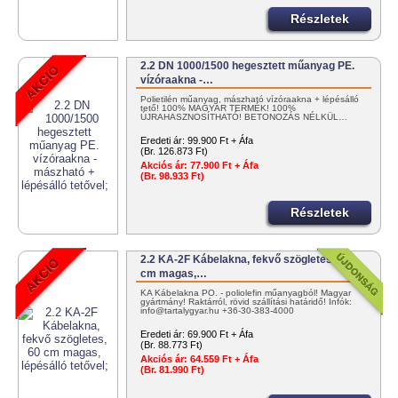
Részletek
2.2 DN 1000/1500 hegesztett műanyag PE.
vízóraakna -…
Polietilén műanyag, mászható vízóraakna + lépésálló
tető! 100% MAGYAR TERMÉK! 100%
ÚJRAHASZNOSÍTHATÓ! BETONOZÁS NÉLKÜL…
Eredeti ár:
99.900 Ft + Áfa
(Br. 126.873 Ft)
Akciós ár:
77.900 Ft + Áfa
(Br. 98.933 Ft)
Részletek
2.2 KA-2F Kábelakna, fekvő szögletes, 60
cm magas,…
KA Kábelakna PO. - poliolefin műanyagból! Magyar
gyártmány! Raktárról, rövid szállítási határidő! Infók:
info@tartalygyar.hu +36-30-383-4000
Eredeti ár:
69.900 Ft + Áfa
(Br. 88.773 Ft)
Akciós ár:
64.559 Ft + Áfa
(Br. 81.990 Ft)