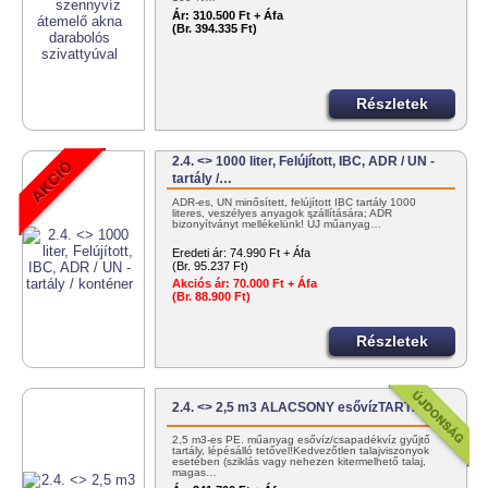
Ár:
310.500 Ft + Áfa
(Br. 394.335 Ft)
Részletek
2.4. <> 1000 liter, Felújított, IBC, ADR / UN -
tartály /…
ADR-es, UN minősített, felújított IBC tartály 1000
literes, veszélyes anyagok szállítására; ADR
bizonyítványt mellékelünk! ÚJ műanyag…
Eredeti ár:
74.990 Ft + Áfa
(Br. 95.237 Ft)
Akciós ár:
70.000 Ft + Áfa
(Br. 88.900 Ft)
Részletek
2.4. <> 2,5 m3 ALACSONY esővízTARTÁLY;
2,5 m3-es PE. műanyag esővíz/csapadékvíz gyűjtő
tartály, lépésálló tetővel!Kedvezőtlen talajviszonyok
esetében (sziklás vagy nehezen kitermelhető talaj,
magas…