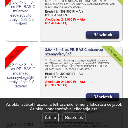
tető!TELEPÍTÉS SORÁN BETONOZÁST NEM
IGÉNYEL!!50 ÉV ALAPANYAG GARANCIA!MAGYAR
GYÁRTMÁNY!100%-BAN…
Eredeti ár:
309.900 Ft + Áfa
(Br. 393.573 Ft)
Akciós ár:
249.900 Ft + Áfa
(Br. 317.373 Ft)
Részletek
3.0.<> 3 m3-es PE. BASIC műanyag
szennyvízgyűjtő…
3 m3-es pe. műanyag szennyvízgyűjtő tartály +
tető!Emésztőgödör, szeptikus tartályTELEPÍTÉS
SORÁN BETONOZÁST NEM IGÉNYEL!!50 ÉV
ALAPANYAG GARANCIA!MAGYAR…
Eredeti ár:
309.900 Ft + Áfa
(Br. 393.573 Ft)
Akciós ár:
249.900 Ft + Áfa
(Br. 317.373 Ft)
Részletek
Az oldal sütiket használ a felhasználói élmény fokozása céljából.
Az oldal böngészésével elfogadja ezt.
3.1 <> 1100 L-es, zárt, rozsdamentes
bortartály /…
Értem
Részletek
Minősítési bizonyítvánnyal és szlovén OÉTI
engedéllyel ellátott korrózió-, sav-, lúgálló ( inox )