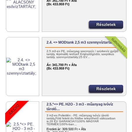
Ár:
341.700 Ft + Áfa
(Br. 433.959 Ft)
Részletek
2.4. <> MODtank 2,5 m3 szennyvíztartály;
2,5 m3-es PE. műanyag szennyvíz / szürkevíz gyűjtő
tartály, lépésálló tetővel! Emésztőgödör, szeptikus
tartály, szennyvíztartály;25 ÉV…
Ár:
341.700 Ft + Áfa
(Br. 433.959 Ft)
Részletek
2.5.*<> PE. H2O - 3 m3 - műanyag ivóvíz
tároló…
3 m3-es Polietilén - PE. műanyag ivóvíz tároló
tartály.Föld feletti és földbe telepíthető változatban
is.26 ÉV GARANCIA!!!100% MAGYAR
TERMÉK!100%-ban…
Eredeti ár:
309.500 Ft + Áfa