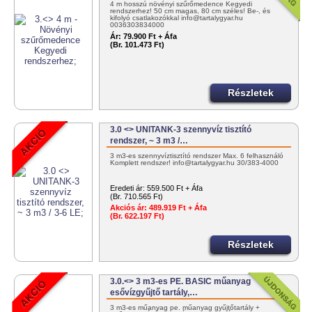
4 m hosszú növényi szűrőmedence Kegyedi
rendszerhez! 50 cm magas, 80 cm széles! Be-, és
kifolyó csatlakozókkal info@tartalygyar.hu
0036303834000
Ár:
79.900 Ft + Áfa
(Br. 101.473 Ft)
Részletek
3.0 <> UNITANK-3 szennyvíz tisztító
rendszer, ~ 3 m3 /…
3 m3-es szennyvíztisztító rendszer Max. 6 felhasználó
Komplett rendszer! info@tartalygyar.hu 30/383-4000
Eredeti ár:
559.500 Ft + Áfa
(Br. 710.565 Ft)
Akciós ár:
489.919 Ft + Áfa
(Br. 622.197 Ft)
Részletek
3.0.<> 3 m3-es PE. BASIC műanyag
esővízgyűjtő tartály,…
3 m3-es műanyag pe. műanyag gyűjtőtartály +