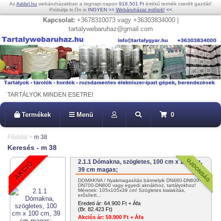
Az
Addel.hu
webáruházakban a tegnapi napon
918.501 Ft
értékű termék cserélt gazdát!
Próbálja ki Ön is
INGYEN
>>
Webáruházat indítok!
<<
Kapcsolat:
+3678310073 vagy +36303834000 |
tartalywebaruhaz@gmail.com
TARTÁLYOK MINDEN ESETRE!
Termékek
Menü
0
Főoldal
>
m 38
Keresés - m 38
2.1.1 Dómakna, szögletes, 100 cm x 100 cm,
39 cm magas;
DÓMAKNA / Nyakmagasítás bármelyik DN480-DN600-
DN700-DN800 vagy egyedi aknákhoz, tartályokhoz!
Méretek: 105x105x39 cm! Szögletes kialakítás,
erősített…
Eredeti ár:
64.900 Ft + Áfa
(Br. 82.423 Ft)
Akciós ár:
59.900 Ft + Áfa