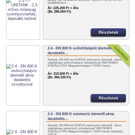
GARANCIA!!!…
Ár:
225.200 Ft + Áfa
(Br. 286.004 Ft)
Részletek
2.4 - DN 800 K esővíz/talajvíz átemelő akna
darabolós…
Szerelt, DN 800-as KÚPOS szennyvíz átemelő akna
vágókéses esővíz/talajvíz szivattyúval! INGYENES
KISZÁLLÍTÁS Magyarországon! 100% hazai…
Ár:
310.500 Ft + Áfa
(Br. 394.335 Ft)
Részletek
2.4 - DN 800 K szennyvíz átemelő akna
darabolós…
Szerelt, DN 800-as KÚPOS szennyvíz átemelő akna
vágókéses szennyvíz szivattyúval! INGYENES
KISZÁLLÍTÁS Magyarországon! 100% hazai szivattyú,
100 %…