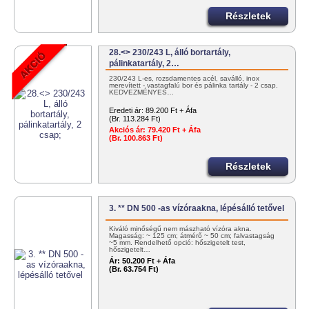
Részletek
28.<> 230/243 L, álló bortartály,
pálinkatartály, 2…
230/243 L-es, rozsdamentes acél, saválló, inox
merevített - vastagfalú bor és pálinka tartály - 2 csap.
KEDVEZMÉNYES…
Eredeti ár:
89.200 Ft + Áfa
(Br. 113.284 Ft)
Akciós ár:
79.420 Ft + Áfa
(Br. 100.863 Ft)
Részletek
3. ** DN 500 -as vízóraakna, lépésálló tetővel
Kiváló minőségű nem mászható vízóra akna.
Magasság: ~ 125 cm; átmérő ~ 50 cm; falvastagság
~5 mm. Rendelhető opció: hőszigetelt test,
hőszigetelt…
Ár:
50.200 Ft + Áfa
(Br. 63.754 Ft)