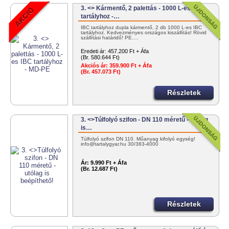
3. <> Kármentő, 2 palettás - 1000 L-es IBC
tartályhoz -…
IBC tartályhoz dupla kármentő, 2 db 1000 L-es IBC
tartályhoz. Kedvezményes országos kiszállítás! Rövid
szállítási határidő! PE.…
Eredeti ár:
457.200 Ft + Áfa
(Br. 580.644 Ft)
Akciós ár:
359.900 Ft + Áfa
(Br. 457.073 Ft)
Részletek
3. <>Túlfolyó szifon - DN 110 méretű - utólag
is…
Túlfolyó szifon DN 110. Műanyag kifolyó egység!
info@tartalygyar.hu 30/383-4000
Ár:
9.990 Ft + Áfa
(Br. 12.687 Ft)
Részletek