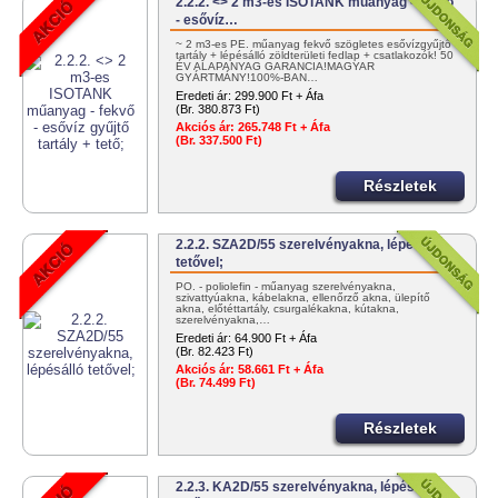
2.2.2. <> 2 m3-es ISOTANK műanyag - fekvő
- esővíz…
~ 2 m3-es PE. műanyag fekvő szögletes esővízgyűjtő
tartály + lépésálló zöldterületi fedlap + csatlakozók! 50
ÉV ALAPANYAG GARANCIA!MAGYAR
GYÁRTMÁNY!100%-BAN…
Eredeti ár:
299.900 Ft + Áfa
(Br. 380.873 Ft)
Akciós ár:
265.748 Ft + Áfa
(Br. 337.500 Ft)
Részletek
2.2.2. SZA2D/55 szerelvényakna, lépésálló
tetővel;
PO. - poliolefin - műanyag szerelvényakna,
szivattyúakna, kábelakna, ellenőrző akna, ülepítő
akna, előtéttartály, csurgalékakna, kútakna,
szerelvényakna,…
Eredeti ár:
64.900 Ft + Áfa
(Br. 82.423 Ft)
Akciós ár:
58.661 Ft + Áfa
(Br. 74.499 Ft)
Részletek
2.2.3. KA2D/55 szerelvényakna, lépésálló