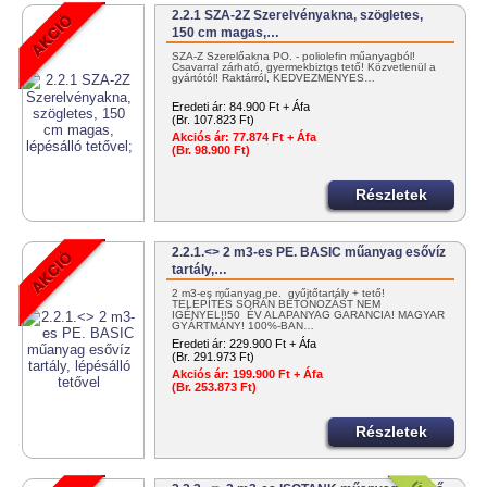
2.2.1 SZA-2Z Szerelvényakna, szögletes,
150 cm magas,…
SZA-Z Szerelőakna PO. - poliolefin műanyagból!
Csavarral zárható, gyermekbiztos tető! Közvetlenül a
gyártótól! Raktárról, KEDVEZMÉNYES…
Eredeti ár:
84.900 Ft + Áfa
(Br. 107.823 Ft)
Akciós ár:
77.874 Ft + Áfa
(Br. 98.900 Ft)
Részletek
2.2.1.<> 2 m3-es PE. BASIC műanyag esővíz
tartály,…
2 m3-es műanyag pe. gyűjtőtartály + tető!
TELEPÍTÉS SORÁN BETONOZÁST NEM
IGÉNYEL!!50 ÉV ALAPANYAG GARANCIA! MAGYAR
GYÁRTMÁNY! 100%-BAN…
Eredeti ár:
229.900 Ft + Áfa
(Br. 291.973 Ft)
Akciós ár:
199.900 Ft + Áfa
(Br. 253.873 Ft)
Részletek