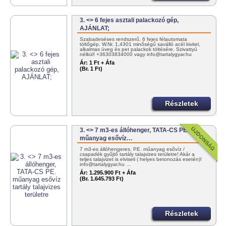
3. <> 6 fejes asztali palackozó gép,
AJÁNLAT;
Szabadeséses rendszerű, 6 fejes félautomata
töltőgép. W.Nr. 1,4301 minőségű saválló acél kivitel,
alkalmas üveg és pet palackok töltésére. Szivattyú
nélkül! +36303834000 vagy info@tartalygyar.hu
Ár:
1 Ft + Áfa
(Br. 1 Ft)
Részletek
3. <> 7 m3-es állóhenger, TATA-CS PE.
műanyag esővíz…
7 m3-es állóhengeres, PE. műanyag esővíz /
csapadék gyűjtő tartály talajvizes területre! Akár a
teljes talajvizet is elviseli ( helyes betonozás esetén)!
info@tartalygyar.hu …
Ár:
1.295.900 Ft + Áfa
(Br. 1.645.793 Ft)
Részletek