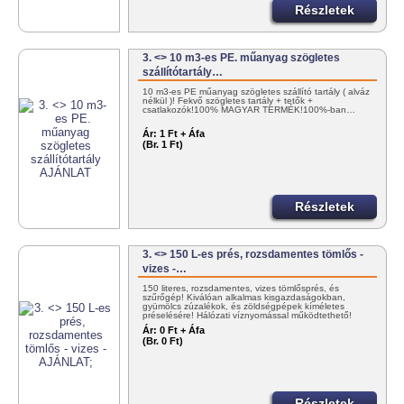
Részletek
3. <> 10 m3-es PE. műanyag szögletes
szállítótartály…
10 m3-es PE műanyag szögletes szállító tartály ( alváz
nélkül )! Fekvő szögletes tartály + tetők +
csatlakozók!100% MAGYAR TERMÉK!100%-ban…
Ár:
1 Ft + Áfa
(Br. 1 Ft)
Részletek
3. <> 150 L-es prés, rozsdamentes tömlős -
vizes -…
150 literes, rozsdamentes, vizes tömlősprés, és
szűrőgép! Kiválóan alkalmas kisgazdaságokban,
gyümölcs zúzalékok, és zöldségpépek kíméletes
préselésére! Hálózati víznyomással működtethető!
30/383-4000
Ár:
0 Ft + Áfa
(Br. 0 Ft)
Részletek