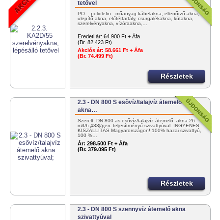
tetővel
PO. - poliolefin - műanyag kábelakna, ellenőrző akna,
ülepítő akna, előtéttartály, csurgalékakna, kútakna,
szerelvényakna, vízóraakna,…
Eredeti ár:
64.900 Ft + Áfa
(Br. 82.423 Ft)
Akciós ár:
58.661 Ft + Áfa
(Br. 74.499 Ft)
Részletek
2.3 - DN 800 S esővíz/talajvíz átemelő
akna…
Szerelt, DN 800-as esővíz/talajvíz átemelő akna 26
m3/h 433l/perc teljesítményű szivattyúval. INGYENES
KISZÁLLÍTÁS Magyarországon! 100% hazai szivattyú,
100 %…
Ár:
298.500 Ft + Áfa
(Br. 379.095 Ft)
Részletek
2.3 - DN 800 S szennyvíz átemelő akna
szivattyúval