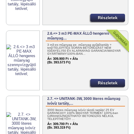
Részletek
2.6.<> 3 m3 PE-MAX ÁLLÓ hengeres
műanyag…
3 m3-es műanyag pe. műanyag gyűjtőtartály +
tető!TELEPÍTÉS SORÁN BETONOZÁST NEM
IGÉNYEL!!50 ÉV ALAPANYAG GARANCIA!MAGYAR
GYÁRTMÁNY!100%-BAN…
Ár:
309.900 Ft + Áfa
(Br. 393.573 Ft)
Részletek
2.7. <> UNITANK-3W, 3000 literes műanyag
ivóvíz tartály,…
3000 literes műanyag ivóvíz tároló tartály! 25 ÉV
GARANCIA!!! 100% MAGYAR TERMÉK! 100%-ban
ÚJRAHASZNOSÍTHATÓ! BETONOZÁS NÉLKÜL
TELEPÍTHETŐ!!! …
Ár:
309.700 Ft + Áfa
(Br. 393.319 Ft)