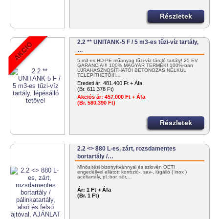
Részletek
2.2 ** UNITANK-5 F / 5 m3-es tűzi-víz tartály,
…
5 m3-es HD-PE műanyag tűzi-víz tároló tartály! 25 ÉV
GARANCIA!!! 100% MAGYAR TERMÉK! 100%-ban
ÚJRAHASZNOSÍTHATÓ! BETONOZÁS NÉLKÜL
TELEPÍTHETŐ!!!…
Eredeti ár:
481.400 Ft + Áfa
(Br. 611.378 Ft)
Akciós ár:
457.000 Ft + Áfa
(Br. 580.390 Ft)
Részletek
2.2 <> 880 L-es, zárt, rozsdamentes
bortartály /…
Minősítési bizonyítvánnyal és szlovén OÉTI
engedéllyel ellátott korrózió-, sav-, lúgálló ( inox )
acéltartály, pl.:bor, sör,…
Ár:
1 Ft + Áfa
(Br. 1 Ft)