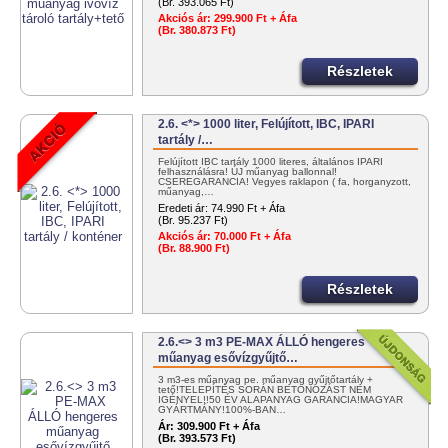
(Br. 393.065 Ft)
Akciós ár:
299.900 Ft + Áfa
(Br. 380.873 Ft)
Részletek
2.6. <*> 1000 liter, Felújított, IBC, IPARI
tartály /…
Felújított IBC tartály 1000 literes, általános IPARI
felhasználásra! ÚJ műanyag ballonnal!
CSEREGARANCIA! Vegyes raklapon ( fa, horganyzott,
műanyag,…
Eredeti ár:
74.990 Ft + Áfa
(Br. 95.237 Ft)
Akciós ár:
70.000 Ft + Áfa
(Br. 88.900 Ft)
Részletek
2.6.<> 3 m3 PE-MAX ÁLLÓ hengeres
műanyag esővízgyűjtő…
3 m3-es műanyag pe. műanyag gyűjtőtartály +
tető!TELEPÍTÉS SORÁN BETONOZÁST NEM
IGÉNYEL!!50 ÉV ALAPANYAG GARANCIA!MAGYAR
GYÁRTMÁNY!100%-BAN…
Ár:
309.900 Ft + Áfa
(Br. 393.573 Ft)