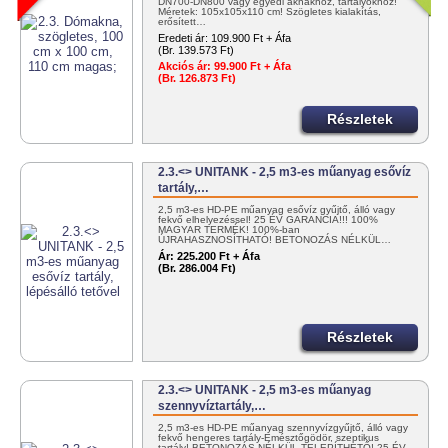
DN700-DN800 vagy egyedi aknákhoz, tartályokhoz!
Méretek: 105x105x110 cm! Szögletes kialakítás,
erősített…
Eredeti ár:
109.900 Ft + Áfa
(Br. 139.573 Ft)
Akciós ár:
99.900 Ft + Áfa
(Br. 126.873 Ft)
Részletek
2.3.<> UNITANK - 2,5 m3-es műanyag esővíz
tartály,…
2,5 m3-es HD-PE műanyag esővíz gyűjtő, álló vagy
fekvő elhelyezéssel! 25 ÉV GARANCIA!!! 100%
MAGYAR TERMÉK! 100%-ban
ÚJRAHASZNOSÍTHATÓ! BETONOZÁS NÉLKÜL…
Ár:
225.200 Ft + Áfa
(Br. 286.004 Ft)
Részletek
2.3.<> UNITANK - 2,5 m3-es műanyag
szennyvíztartály,…
2,5 m3-es HD-PE műanyag szennyvízgyűjtő, álló vagy
fekvő hengeres tartály-Emésztőgödör, szeptikus
tartály! BETONOZÁS NÉLKÜL TELEPÍTHETŐ! 25 ÉV