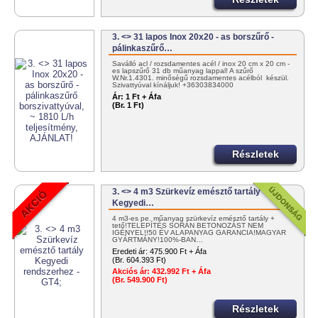
3. <> 31 lapos Inox 20x20 - as borszűrő -
pálinkaszűrő…
Saválló acl / rozsdamentes acél / inox 20 cm x 20 cm -
es lapszűrő 31 db műanyag lappal! A szűrő
W.Nr.1.4301. minőségű rozsdamentes acélból készül.
Szivattyúval kínáljuk! +36303834000
info@tartalygyar.hu
Ár:
1 Ft + Áfa
(Br. 1 Ft)
Részletek
3. <> 4 m3 Szürkevíz emésztő tartály
Kegyedi…
4 m3-es pe. műanyag szürkevíz emésztő tartály +
tető!TELEPÍTÉS SORÁN BETONOZÁST NEM
IGÉNYEL!!50 ÉV ALAPANYAG GARANCIA!MAGYAR
GYÁRTMÁNY!100%-BAN…
Eredeti ár:
475.900 Ft + Áfa
(Br. 604.393 Ft)
Akciós ár:
432.992 Ft + Áfa
(Br. 549.900 Ft)
Részletek