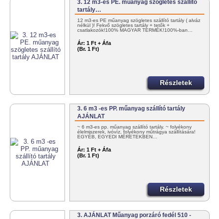
3. 12 m3-es PE. műanyag szögletes szállító
tartály…
12 m3-es PE műanyag szögletes szállító tartály ( alváz
nélkül )! Fekvő szögletes tartály + tetők +
csatlakozók!100% MAGYAR TERMÉK!100%-ban…
Ár:
1 Ft + Áfa
(Br. 1 Ft)
Részletek
3. 6 m3 -es PP. műanyag szállító tartály
AJÁNLAT
~ 6 m3-es pp. műanyag szállító tartály. ~ folyékony
élelmiszerek, ivóvíz, folyékony műtrágya szállítására!
EGYÉB, EGYEDI MÉRETEKBEN…
Ár:
1 Ft + Áfa
(Br. 1 Ft)
Részletek
3. AJÁNLAT Műanyag porzáró fedél 510 -