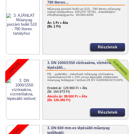
780 literes…
Műanyag porzáró fedél az 510 - 780 literes műanyag
nyitott tartályokhoz. KIFUTÓ TÉTEL, érdeklődjön!
info@tartalygyar.hu 30/383-4000
Ár:
1 Ft + Áfa
(Br. 1 Ft)
Részletek
3. DN 1000/1550 vízóraakna, vízmérőakna,
lépésálló…
PE. - polietilén - mászható műanyag vízóraakna,
vízmérőakna!100 x 100 cm-es lépésálló zöldterületi
műanyag fedlappal / tetővel.26 ÉV GARANCIA!!!100%
…
Eredeti ár:
129.900 Ft + Áfa
(Br. 164.973 Ft)
Akciós ár:
99.500 Ft + Áfa
(Br. 126.365 Ft)
Részletek
3. DN 600 mm-es lépésálló műanyag
tető/fedél;