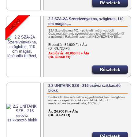
Részletek
2.2 SZA-2A Szerelvényakna, szögletes, 110
cm magas,…
SZA Szerelőakna PO. - poliolefin műanyagból!
Csavarral zárható, gyermekbiztos tetővel! Közvetlenül
a gyártótól! Raktárról, azonnali KEDVEZMÉNYES…
Eredeti ár:
54.900 Ft + Áfa
(Br. 69.723 Ft)
Akciós ár:
48.000 Ft + Áfa
(Br. 60.960 Ft)
Részletek
2.2 UNITANK SZB - 216 esővíz szikkasztó
blokk
Bruttó 216 liter űrtartalmú egyedi kialakítású szögletes
esővíz / csapadék szikkasztó blokk; Modul
rendszerben összerakható; 100%…
Ár:
24.900 Ft + Áfa
(Br. 31.623 Ft)
Részletek