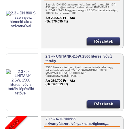
Szerelt, DN 800-as szennyvíz átemelő akna 26 m3/h
433l/perc teljesítményű szivattyúval. INGYENES
KISZÁLLÍTÁS Magyarországon! 100% hazai szivattyú,
100 % hazai akna, 100…
Ár:
298.500 Ft + Áfa
(Br. 379.095 Ft)
Részletek
2.3 <> UNITANK-2,5W, 2500 literes ivóvíz
tartály…
2500 literes műanyag ivóvíz tároló tartály, álló vagy
fekvő kialakítással! 25 ÉV GARANCIA!!! 100%
MAGYAR TERMÉK! 100%-ban
ÚJRAHASZNOSÍTHATÓ!…
Ár:
289.700 Ft + Áfa
(Br. 367.919 Ft)
Részletek
2.3 SZA-2F 100x55
szivattyú/szerelvényakna, szögletes,…