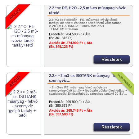
2.2.*<> PE. H2O - 2,5 m3-es műanyag ivóvíz
tároló…
2,5 m3-es Polietilén - PE. műanyag ivóvíz tároló
tartály.Föld feletti és földbe telepíthető változatban
is.26 ÉV GARANCIA!!!100% MAGYAR
TERMÉK!100%-ban…
Eredeti ár:
284.500 Ft + Áfa
(Br. 361.315 Ft)
Akciós ár:
274.900 Ft + Áfa
(Br. 349.123 Ft)
Részletek
2.2.<> 2 m3-es ISOTANK műanyag - fekvő -
szennyvíz…
~ 2 m3-es PE. műanyag fekvő szögletes
szennyvízgyűjtő tartály + lépésálló zöldterületi fedlap +
csatlakozók! Emésztőgödör, szeptikus tartály! 50 ÉV…
Eredeti ár:
299.900 Ft + Áfa
(Br. 380.873 Ft)
Akciós ár:
265.748 Ft + Áfa
(Br. 337.500 Ft)
Részletek