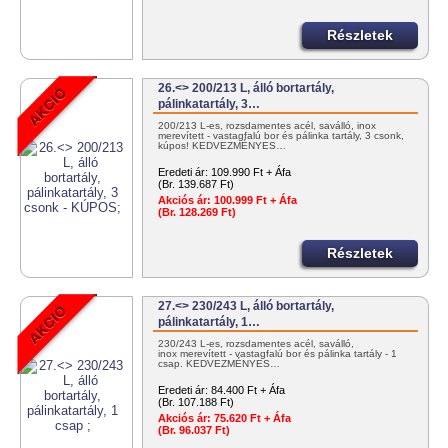
Részletek
26.<> 200/213 L, álló bortartály,
pálinkatartály, 3…
200/213 L-es, rozsdamentes acél, saválló, inox
merevített - vastagfalú bor és pálinka tartály, 3 csonk,
kúpos! KEDVEZMÉNYES…
Eredeti ár:
109.990 Ft + Áfa
(Br. 139.687 Ft)
Akciós ár:
100.999 Ft + Áfa
(Br. 128.269 Ft)
Részletek
27.<> 230/243 L, álló bortartály,
pálinkatartály, 1…
230/243 L-es, rozsdamentes acél, saválló,
inox merevített - vastagfalú bor és pálinka tartály - 1
csap. KEDVEZMÉNYES…
Eredeti ár:
84.400 Ft + Áfa
(Br. 107.188 Ft)
Akciós ár:
75.620 Ft + Áfa
(Br. 96.037 Ft)