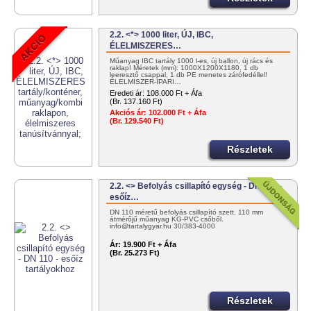
2.2. <*> 1000 liter, ÚJ, IBC,
ÉLELMISZERES…
Műanyag IBC tartály 1000 l-es, új ballon, új rács és
raklap! Méretek (mm): 1000X1200X1180. 1 db
leeresztő csappal, 1 db PE menetes zárófedéllel!
ÉLELMISZER-IPARI…
Eredeti ár:
108.000 Ft + Áfa
(Br. 137.160 Ft)
Akciós ár:
102.000 Ft + Áfa
(Br. 129.540 Ft)
Részletek
2.2. <> Befolyás csillapító egység - DN 110 -
esőíz…
DN 110 méretű befolyás csillapító szett. 110 mm
átmérőjű műanyag KG-PVC csőből.
info@tartalygyar.hu 30/383-4000
Ár:
19.900 Ft + Áfa
(Br. 25.273 Ft)
Részletek