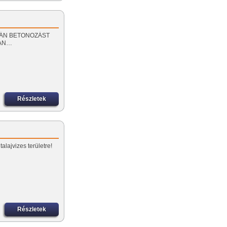
 SORÁN BETONOZÁST
BAN…
Részletek
alajvizes területre!
Részletek