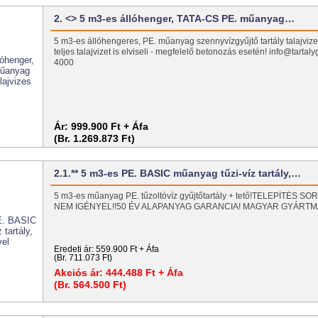
2. <> 5 m3-es állóhenger, TATA-CS PE. műanyag…
5 m3-es állóhengeres, PE. műanyag szennyvízgyűjtő tartály talajvizes
teljes talajvizet is elviseli - megfelelő betonozás esetén! info@tarta
4000
Ár:
999.900 Ft + Áfa
(Br. 1.269.873 Ft)
2.1.** 5 m3-es PE. BASIC műanyag tűzi-víz tartály,…
5 m3-es műanyag PE. tűzoltóvíz gyűjtőtartály + tető!TELEPÍTÉS
NEM IGÉNYEL!!50 ÉV ALAPANYAG GARANCIA! MAGYAR GYÁRT
Eredeti ár:
559.900 Ft + Áfa
(Br. 711.073 Ft)
Akciós ár:
444.488 Ft + Áfa
(Br. 564.500 Ft)