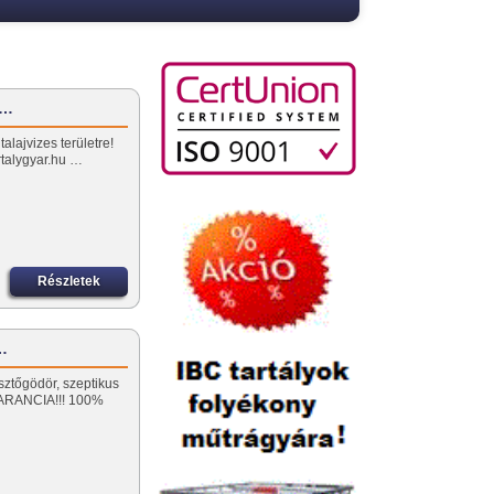
z…
alajvizes területre!
artalygyar.hu …
Részletek
ó…
sztőgödör, szeptikus
ARANCIA!!! 100%