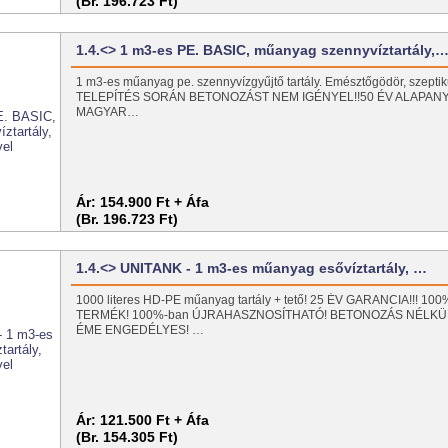
(Br. 196.723 Ft)
1.4.<> 1 m3-es PE. BASIC, műanyag szennyvíztartály,
1 m3-es műanyag pe. szennyvízgyűjtő tartály. Emésztőgödör, szeptiku
TELEPÍTÉS SORÁN BETONOZÁST NEM IGÉNYEL!!50 ÉV ALAPAN
MAGYAR…
Ár:
154.900 Ft + Áfa
(Br. 196.723 Ft)
1.4.<> UNITANK - 1 m3-es műanyag esővíztartály, …
1000 literes HD-PE műanyag tartály + tető! 25 ÉV GARANCIA!!! 1
TERMÉK! 100%-ban ÚJRAHASZNOSÍTHATÓ! BETONOZÁS NÉLKÜ
ÉME ENGEDÉLYES! …
Ár:
121.500 Ft + Áfa
(Br. 154.305 Ft)