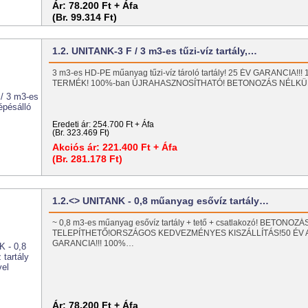
Ár:
78.200 Ft + Áfa
(Br. 99.314 Ft)
1.2. UNITANK-3 F / 3 m3-es tűzi-víz tartály,…
3 m3-es HD-PE műanyag tűzi-víz tároló tartály! 25 ÉV GARANCIA!
TERMÉK! 100%-ban ÚJRAHASZNOSÍTHATÓ! BETONOZÁS NÉLKÜL
Eredeti ár:
254.700 Ft + Áfa
(Br. 323.469 Ft)
Akciós ár:
221.400 Ft + Áfa
(Br. 281.178 Ft)
1.2.<> UNITANK - 0,8 műanyag esővíz tartály…
~ 0,8 m3-es műanyag esővíz tartály + tető + csatlakozó! BETONO
TELEPÍTHETŐ!ORSZÁGOS KEDVEZMÉNYES KISZÁLLÍTÁS!50 ÉV
GARANCIA!!! 100%…
Ár:
78.200 Ft + Áfa