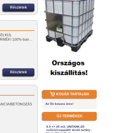
Részletek
 NÉLKÜL
ERMÉK! 100%-ban…
Részletek
KOSÁR TARTALMA
GARANCIA!BETONOZÁS
Az Ön kosara üres!
ÚJ TERMÉKEK
8.9 <> 45 m3, UNITANK-2D
esővíz/csapadék tároló tartály -