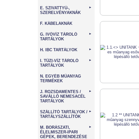
E. SZIVATTYÚ-,
►
SZERELVÉNYAKNÁK
F. KÁBELAKNÁK
G. IVÓVÍZ TÁROLÓ
►
TARTÁLYOK
H. IBC TARTÁLYOK
►
I. TŰZI-VÍZ TÁROLÓ
►
TARTÁLYOK
N. EGYÉB MŰANYAG
TERMÉKEK
J. ROZSDAMENTES /
►
SAVÁLLÓ NEMESACÉL
TARTÁLYOK
SZÁLLÍTÓ TARTÁLYOK /
►
TARTÁLYSZÁLLÍTÓK
M. BORÁSZATI,
►
ÉLELMISZER-IPARI
GÉPEK, BERENDEZÉSE