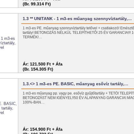
(Br. 99.314 Ft)
1.3 ** UNITANK - 1 m3-es műanyag szennyvíztartály,…
1 m3-es PE. műanyag szennyvíztartály tetővel + csatlakozó! Emésztő
tartály! BETONOZÁS NÉLKÜL TELEPÍTHETŐ! 25 ÉV GARANCIA!!!
TERMÉK!…
Ár:
121.500 Ft + Áfa
(Br. 154.305 Ft)
1.3.<> 1 m3-es PE. BASIC, műanyag esővíz tartály,…
1 m3-es műanyag pp. vagy pe. esővíz gyűjtőtartály + TETŐ! TELE
BETONOZÁST NEM IGÉNYEL!!50 ÉV ALAPANYAG GARANCIA! M
100%-BAN…
Ár:
154.900 Ft + Áfa