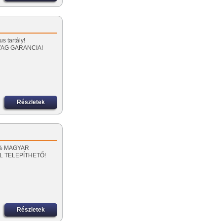
…
s tartály!
YAG GARANCIA!
Részletek
00% MAGYAR
L TELEPÍTHETŐ!
Részletek