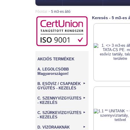
Főoldal
>
5 m3-es álló
Keresés - 5 m3-es á
AKCIÓS TERMÉKEK
A. LEGOLCSÓBB
Magyarországon!
B. ESŐVÍZ / CSAPADÉK
►
GYŰJTÉS - KEZELÉS
C. SZENNYVÍZGYŰJTÉS
►
- KEZELÉS
C. SZÜRKEVÍZGYŰJTÉS
►
- KEZELÉS
D. VÍZÓRAAKNÁK
►