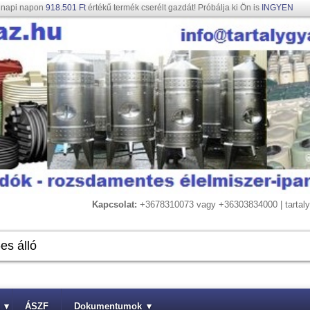
gnapi napon
918.501 Ft
értékű termék cserélt gazdát! Próbálja ki Ön is
INGYEN
Kapcsolat:
+3678310073 vagy +36303834000 | tarta
▾
ÁSZF
Dokumentumok
▾