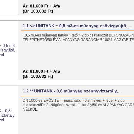
Ár:
81.600 Ft + Áfa
(Br. 103.632 Ft)
1.1.<> UNITANK ~ 0,5 m3-es műanyag esővízgyűjtő,…
~0,5 m3-es műanyag tartály + tető + 2 db csatlakozó! BETONOZÁS
TELEPÍTHETŐ!50 ÉV ALAPANYAG GARANCIA!!! 100% MAGYAR T
Ár:
81.600 Ft + Áfa
(Br. 103.632 Ft)
1.2 ** UNITANK - 0,8 műanyag szennyvíztartály,…
DN 1000-es ERŐSÍTETT mászható, ~ 0,8 m3-es, + fedél + 2 db
csatlakozó!Emésztőgödör, szeptikus tartály!50 év ALAPANYAG 
NÉLKÜL…