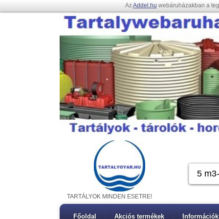
Az
Addel.hu
webáruházakban a te
TARTÁLYOK MINDEN ESETRE!
Főoldal
Akciós termékek
Információk