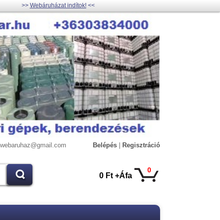
>>
Webáruházat indítok!
<<
lywebaruhaz@gmail.com
Belépés
|
Regisztráció
0
0 Ft +Áfa