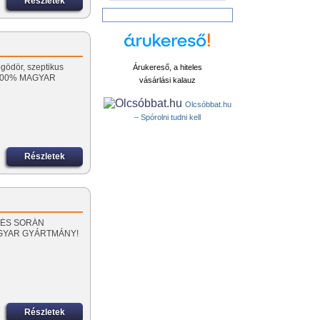
Részletek
gödör, szeptikus
Árukereső, a hiteles
 100% MAGYAR
vásárlási kalauz
Olcsóbbat.hu
– Spórolni tudni kell
Részletek
PÍTÉS SORÁN
AGYAR GYÁRTMÁNY!
Részletek