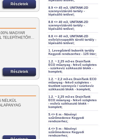
lépésálló tetővel;
Részletek
8.9 <> 45 m3, UNITANK-2D
szennyvíztároló tartály -
lépésálló tetővel;
8.8 <> 40 m3, UNITANK-2D
szennyvíztároló tartály -
lépésálló tetővel;
!! 100% MAGYAR
8.8 <> 40 m3, UNITANK-2D
 TELEPÍTHETŐ!!!…
esővíz/csapadék tároló tartály -
lépésálló tetővel;
1. Levegőztető buborék tartály
Kegyedi rendszerhez - 125 liter;
1.2. ~ 2,25 m3-es DrainTank
ECO műanyag - fekvő szögletes
- szürkevíz szikkasztó blokk -
Részletek
komplett;
1.2. ~ 2,2 m3-es DrainTank ECO
műanyag - fekvő szögletes -
tisztított szennyvíz / szürkevíz
szikkasztó blokk - komplett;
1.2. ~ 2,25 m3-es DrainTank
ZÁS NÉLKÜL
ECO műanyag - fekvő szögletes
- esővíz szikkasztó blokk -
 ALAPANYAG
komplett;
5.<> 6 m - Növényi
szűrőmedence Kegyedi
rendszerhez;
4.<> 5 m - Növényi
szűrőmedence Kegyedi
rendszerhez;