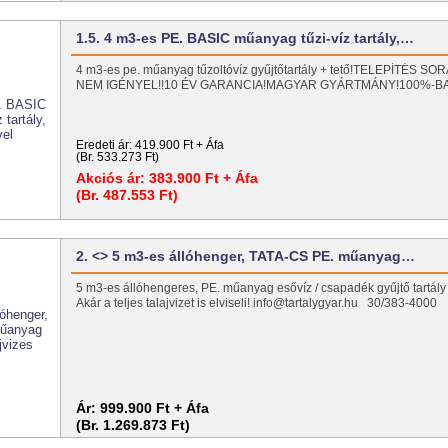
1.5. 4 m3-es PE. BASIC műanyag tűzi-víz tartály,…
4 m3-es pe. műanyag tűzoltóvíz gyűjtőtartály + tető!TELEPÍTÉS
NEM IGÉNYEL!!10 ÉV GARANCIA!MAGYAR GYÁRTMÁNY!100%-
Eredeti ár:
419.900 Ft + Áfa
(Br. 533.273 Ft)
Akciós ár:
383.900 Ft + Áfa
(Br. 487.553 Ft)
2. <> 5 m3-es állóhenger, TATA-CS PE. műanyag…
5 m3-es állóhengeres, PE. műanyag esővíz / csapadék gyűjtő tartály t
Akár a teljes talajvizet is elviseli! info@tartalygyar.hu 30/383-4000
Ár:
999.900 Ft + Áfa
(Br. 1.269.873 Ft)