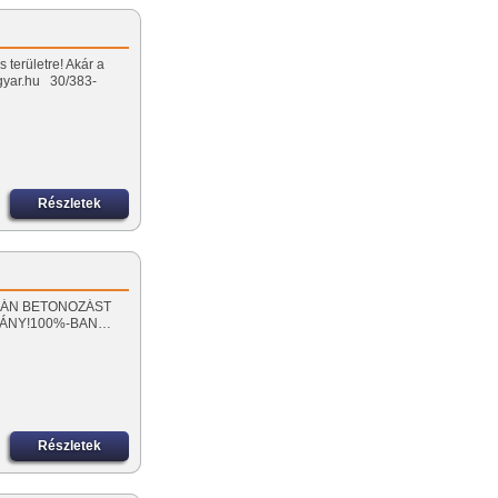
 területre! Akár a
lygyar.hu 30/383-
Részletek
 SORÁN BETONOZÁST
MÁNY!100%-BAN…
Részletek