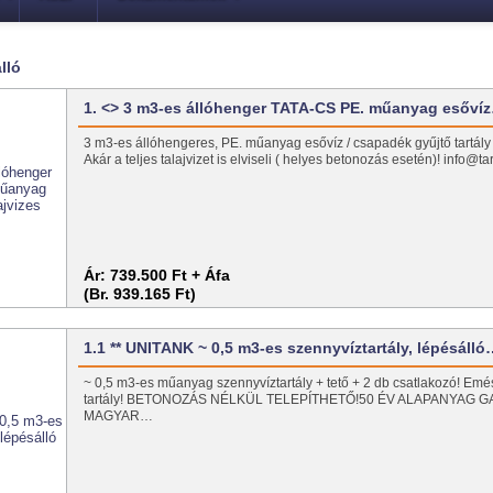
lló
1. <> 3 m3-es állóhenger TATA-CS PE. műanyag esőví
3 m3-es állóhengeres, PE. műanyag esővíz / csapadék gyűjtő tartály t
Akár a teljes talajvizet is elviseli ( helyes betonozás esetén)! info@t
Ár:
739.500 Ft + Áfa
(Br. 939.165 Ft)
1.1 ** UNITANK ~ 0,5 m3-es szennyvíztartály, lépésáll
~ 0,5 m3-es műanyag szennyvíztartály + tető + 2 db csatlakozó! Emé
tartály! BETONOZÁS NÉLKÜL TELEPÍTHETŐ!50 ÉV ALAPANYAG G
MAGYAR…