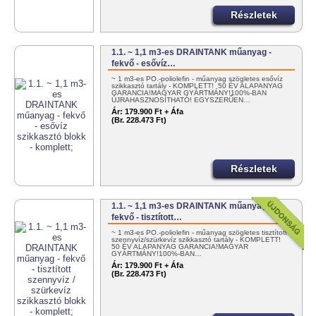
Részletek
1.1. ~ 1,1 m3-es DRAINTANK műanyag -
fekvő - esővíz…
~ 1 m3-es PO.-poliolefin - műanyag szögletes esővíz
szikkasztó tartály - KOMPLETT! 50 ÉV ALAPANYAG
GARANCIA!MAGYAR GYÁRTMÁNY!100%-BAN
ÚJRAHASZNOSÍTHATÓ! EGYSZERŰEN…
Ár:
179.900 Ft + Áfa
(Br. 228.473 Ft)
Részletek
1.1. ~ 1,1 m3-es DRAINTANK műanyag -
fekvő - tisztított…
~ 1 m3-es PO.-poliolefin - műanyag szögletes tisztított
szennyvíz/szürkevíz szikkasztó tartály - KOMPLETT!
50 ÉV ALAPANYAG GARANCIA!MAGYAR
GYÁRTMÁNY!100%-BAN…
Ár:
179.900 Ft + Áfa
(Br. 228.473 Ft)