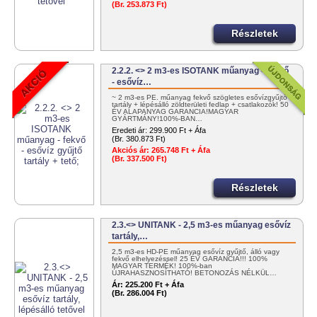
(Br. 253.873 Ft)
Részletek
2.2.2. <> 2 m3-es ISOTANK műanyag - fekvő
- esővíz…
~ 2 m3-es PE. műanyag fekvő szögletes esővízgyűjtő
tartály + lépésálló zöldterületi fedlap + csatlakozók! 50
ÉV ALAPANYAG GARANCIA!MAGYAR
GYÁRTMÁNY!100%-BAN…
Eredeti ár:
299.900 Ft + Áfa
(Br. 380.873 Ft)
Akciós ár:
265.748 Ft + Áfa
(Br. 337.500 Ft)
Részletek
2.3.<> UNITANK - 2,5 m3-es műanyag esővíz
tartály,…
2,5 m3-es HD-PE műanyag esővíz gyűjtő, álló vagy
fekvő elhelyezéssel! 25 ÉV GARANCIA!!! 100%
MAGYAR TERMÉK! 100%-ban
ÚJRAHASZNOSÍTHATÓ! BETONOZÁS NÉLKÜL…
Ár:
225.200 Ft + Áfa
(Br. 286.004 Ft)