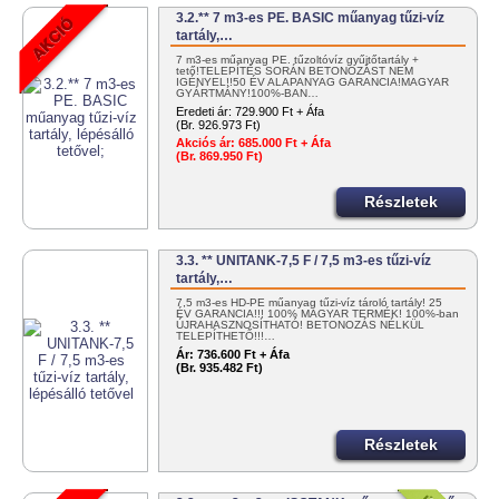
3.2.** 7 m3-es PE. BASIC műanyag tűzi-víz
tartály,…
7 m3-es műanyag PE. tűzoltóvíz gyűjtőtartály +
tető!TELEPÍTÉS SORÁN BETONOZÁST NEM
IGÉNYEL!!50 ÉV ALAPANYAG GARANCIA!MAGYAR
GYÁRTMÁNY!100%-BAN…
Eredeti ár:
729.900 Ft + Áfa
(Br. 926.973 Ft)
Akciós ár:
685.000 Ft + Áfa
(Br. 869.950 Ft)
Részletek
3.3. ** UNITANK-7,5 F / 7,5 m3-es tűzi-víz
tartály,…
7,5 m3-es HD-PE műanyag tűzi-víz tároló tartály! 25
ÉV GARANCIA!!! 100% MAGYAR TERMÉK! 100%-ban
ÚJRAHASZNOSÍTHATÓ! BETONOZÁS NÉLKÜL
TELEPÍTHETŐ!!!…
Ár:
736.600 Ft + Áfa
(Br. 935.482 Ft)
Részletek