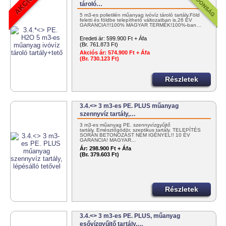
tároló…
5 m3-es polietilén műanyag ivóvíz tároló tartály.Föld
feletti és földbe telepíthető változatban is.26 ÉV
GARANCIA!!!100% MAGYAR TERMÉK!100%-ban…
Eredeti ár:
599.900 Ft + Áfa
(Br. 761.873 Ft)
Akciós ár:
574.900 Ft + Áfa
(Br. 730.123 Ft)
Részletek
3.4.<> 3 m3-es PE. PLUS műanyag
szennyvíz tartály,…
3 m3-es műanyag PE. szennyvízgyűjtő
tartály. Emésztőgödör, szeptikus tartály. TELEPÍTÉS
SORÁN BETONOZÁST NEM IGÉNYEL!! 10 ÉV
GARANCIA! MAGYAR…
Ár:
298.900 Ft + Áfa
(Br. 379.603 Ft)
Részletek
3.4.<> 3 m3-es PE. PLUS, műanyag
esővízgyűjtő tartály,…