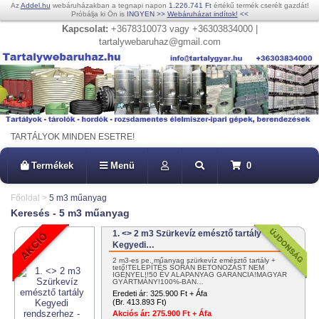
Az
Addel.hu
webáruházakban a tegnapi napon
1.226.741 Ft
értékű termék cserélt gazdát!
Próbálja ki Ön is
INGYEN
>>
Webáruházat indítok!
<<
Kapcsolat:
+3678310073 vagy +36303834000 |
tartalywebaruhaz@gmail.com
TARTÁLYOK MINDEN ESETRE!
Termékek
Menü
0
Főoldal
>
5 m3 műanyag
Keresés - 5 m3 műanyag
1. <> 2 m3 Szürkevíz emésztő tartály
Kegyedi…
2 m3-es pe. műanyag szürkevíz emésztő tartály +
tető!TELEPÍTÉS SORÁN BETONOZÁST NEM
IGÉNYEL!!50 ÉV ALAPANYAG GARANCIA!MAGYAR
GYÁRTMÁNY!100%-BAN…
Eredeti ár:
325.900 Ft + Áfa
(Br. 413.893 Ft)
Akciós ár:
275.900 Ft + Áfa