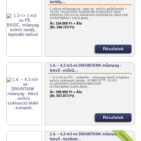
tartály,…
1 m3-es műanyag pp. vagy pe. esővíz gyűjtőtartály +
TETŐ! TELEPÍTÉS SORÁN BETONOZÁST NEM
IGÉNYEL!!50 ÉV ALAPANYAG GARANCIA! MAGYAR
GYÁRTMÁNY! 100%-BAN…
Ár:
154.900 Ft + Áfa
(Br. 196.723 Ft)
Részletek
1.4. ~ 4,3 m3-es DRAINTANK műanyag -
fekvő - esővíz…
~ 4,3 m3-es PO. - poliolefin - műanyag fekvő szögletes
esővíz szikkasztó tartály - KOMPLETT! 50 ÉV
ALAPANYAG GARANCIA!MAGYAR
GYÁRTMÁNY!100%-BAN…
Ár:
399.900 Ft + Áfa
(Br. 507.873 Ft)
Részletek
1.4. ~ 4,3 m3-es DRAINTANK műanyag -
fekvő - tisztított…