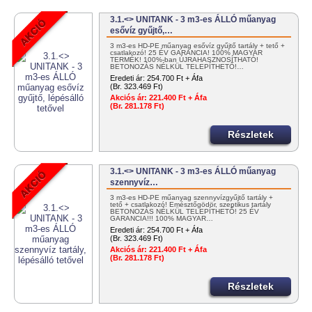
3.1.<> UNITANK - 3 m3-es ÁLLÓ műanyag
esővíz gyűjtő,…
3 m3-es HD-PE műanyag esővíz gyűjtő tartály + tető +
csatlakozó! 25 ÉV GARANCIA! 100% MAGYAR
TERMÉK! 100%-ban ÚJRAHASZNOSÍTHATÓ!
BETONOZÁS NÉLKÜL TELEPÍTHETŐ!…
Eredeti ár:
254.700 Ft + Áfa
(Br. 323.469 Ft)
Akciós ár:
221.400 Ft + Áfa
(Br. 281.178 Ft)
Részletek
3.1.<> UNITANK - 3 m3-es ÁLLÓ műanyag
szennyvíz…
3 m3-es HD-PE műanyag szennyvízgyűjtő tartály +
tető + csatlakozó! Emésztőgödör, szeptikus tartály
BETONOZÁS NÉLKÜL TELEPÍTHETŐ! 25 ÉV
GARANCIA!!! 100% MAGYAR…
Eredeti ár:
254.700 Ft + Áfa
(Br. 323.469 Ft)
Akciós ár:
221.400 Ft + Áfa
(Br. 281.178 Ft)
Részletek