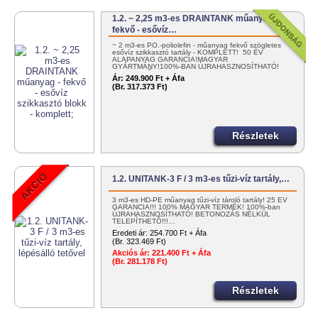
1.2. ~ 2,25 m3-es DRAINTANK műanyag -
fekvő - esővíz…
~ 2 m3-es PO.-poliolefin - műanyag fekvő szögletes
esővíz szikkasztó tartály - KOMPLETT! 50 ÉV
ALAPANYAG GARANCIA!MAGYAR
GYÁRTMÁNY!100%-BAN ÚJRAHASZNOSÍTHATÓ!
EGYSZERŰEN…
Ár:
249.900 Ft + Áfa
(Br. 317.373 Ft)
Részletek
1.2. UNITANK-3 F / 3 m3-es tűzi-víz tartály,…
3 m3-es HD-PE műanyag tűzi-víz tároló tartály! 25 ÉV
GARANCIA!!! 100% MAGYAR TERMÉK! 100%-ban
ÚJRAHASZNOSÍTHATÓ! BETONOZÁS NÉLKÜL
TELEPÍTHETŐ!!!…
Eredeti ár:
254.700 Ft + Áfa
(Br. 323.469 Ft)
Akciós ár:
221.400 Ft + Áfa
(Br. 281.178 Ft)
Részletek