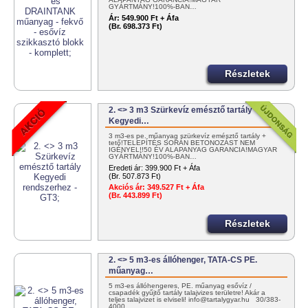
GYÁRTMÁNY!100%-BAN…
Ár:
549.900 Ft + Áfa
(Br. 698.373 Ft)
Részletek
2. <> 3 m3 Szürkevíz emésztő tartály
Kegyedi…
3 m3-es pe. műanyag szürkevíz emésztő tartály +
tető!TELEPÍTÉS SORÁN BETONOZÁST NEM
IGÉNYEL!!50 ÉV ALAPANYAG GARANCIA!MAGYAR
GYÁRTMÁNY!100%-BAN…
Eredeti ár:
399.900 Ft + Áfa
(Br. 507.873 Ft)
Akciós ár:
349.527 Ft + Áfa
(Br. 443.899 Ft)
Részletek
2. <> 5 m3-es állóhenger, TATA-CS PE.
műanyag…
5 m3-es állóhengeres, PE. műanyag esővíz /
csapadék gyűjtő tartály talajvizes területre! Akár a
teljes talajvizet is elviseli! info@tartalygyar.hu 30/383-
4000