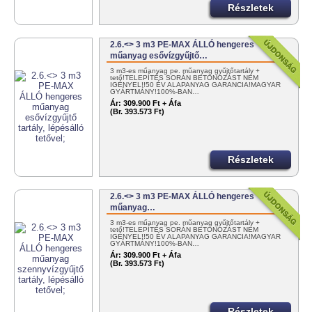
Részletek
2.6.<> 3 m3 PE-MAX ÁLLÓ hengeres
műanyag esővízgyűjtő…
3 m3-es műanyag pe. műanyag gyűjtőtartály +
tető!TELEPÍTÉS SORÁN BETONOZÁST NEM
IGÉNYEL!!50 ÉV ALAPANYAG GARANCIA!MAGYAR
GYÁRTMÁNY!100%-BAN…
Ár:
309.900 Ft + Áfa
(Br. 393.573 Ft)
Részletek
2.6.<> 3 m3 PE-MAX ÁLLÓ hengeres
műanyag…
3 m3-es műanyag pe. műanyag gyűjtőtartály +
tető!TELEPÍTÉS SORÁN BETONOZÁST NEM
IGÉNYEL!!50 ÉV ALAPANYAG GARANCIA!MAGYAR
GYÁRTMÁNY!100%-BAN…
Ár:
309.900 Ft + Áfa
(Br. 393.573 Ft)
Részletek