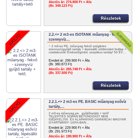
Akciós ár:
274.900 Ft + Áfa
(Br. 349.123 Ft)
Részletek
2.2.<> 2 m3-es ISOTANK műanyag - fekvő -
szennyvíz…
~ 2 m3-es PE. műanyag fekvő szögletes
szennyvízgyűjtő tartály + lépésálló zöldterületi fedlap +
csatlakozók! Emésztőgödör, szeptikus tartály! 50 ÉV…
Eredeti ár:
299.900 Ft + Áfa
(Br. 380.873 Ft)
Akciós ár:
265.748 Ft + Áfa
(Br. 337.500 Ft)
Részletek
2.2.1.<> 2 m3-es PE. BASIC műanyag esővíz
tartály,…
2 m3-es műanyag pe. gyűjtőtartály + tető!
TELEPÍTÉS SORÁN BETONOZÁST NEM
IGÉNYEL!!50 ÉV ALAPANYAG GARANCIA! MAGYAR
GYÁRTMÁNY! 100%-BAN…
Eredeti ár:
229.900 Ft + Áfa
(Br. 291.973 Ft)
Akciós ár:
199.900 Ft + Áfa