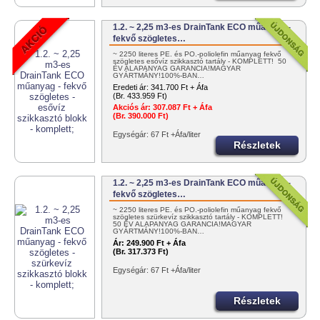
1.2. ~ 2,25 m3-es DrainTank ECO műanyag -
fekvő szögletes…
~ 2250 literes PE. és PO.-poliolefin műanyag fekvő
szögletes esővíz szikkasztó tartály - KOMPLETT! 50
ÉV ALAPANYAG GARANCIA!MAGYAR
GYÁRTMÁNY!100%-BAN…
Eredeti ár:
341.700 Ft + Áfa
(Br. 433.959 Ft)
Akciós ár:
307.087 Ft + Áfa
(Br. 390.000 Ft)
Egységár: 67 Ft +Áfa/liter
Részletek
1.2. ~ 2,25 m3-es DrainTank ECO műanyag -
fekvő szögletes…
~ 2250 literes PE. és PO.-poliolefin műanyag fekvő
szögletes szürkevíz szikkasztó tartály - KOMPLETT!
50 ÉV ALAPANYAG GARANCIA!MAGYAR
GYÁRTMÁNY!100%-BAN…
Ár:
249.900 Ft + Áfa
(Br. 317.373 Ft)
Egységár: 67 Ft +Áfa/liter
Részletek