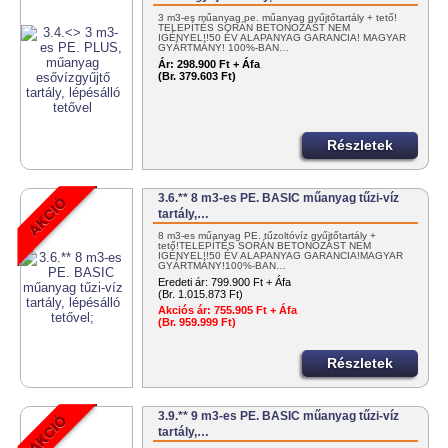
3 m3-es műanyag pe. műanyag gyűjtőtartály + tető!
TELEPÍTÉS SORÁN BETONOZÁST NEM
IGÉNYEL!!50 ÉV ALAPANYAG GARANCIA! MAGYAR
GYÁRTMÁNY! 100%-BAN…
Ár:
298.900 Ft + Áfa
(Br. 379.603 Ft)
Részletek
3.6.** 8 m3-es PE. BASIC műanyag tűzi-víz
tartály,…
8 m3-es műanyag PE. tűzoltóvíz gyűjtőtartály +
tető!TELEPÍTÉS SORÁN BETONOZÁST NEM
IGÉNYEL!!50 ÉV ALAPANYAG GARANCIA!MAGYAR
GYÁRTMÁNY!100%-BAN…
Eredeti ár:
799.900 Ft + Áfa
(Br. 1.015.873 Ft)
Akciós ár:
755.905 Ft + Áfa
(Br. 959.999 Ft)
Részletek
3.9.** 9 m3-es PE. BASIC műanyag tűzi-víz
tartály,…