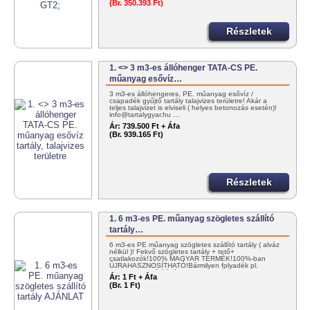
(Br. 350.393 Ft)
Részletek
1. <> 3 m3-es állóhenger TATA-CS PE.
műanyag esővíz…
3 m3-es állóhengeres, PE. műanyag esővíz /
csapadék gyűjtő tartály talajvizes területre! Akár a
teljes talajvizet is elviseli ( helyes betonozás esetén)!
info@tartalygyar.hu …
Ár:
739.500 Ft + Áfa
(Br. 939.165 Ft)
Részletek
1. 6 m3-es PE. műanyag szögletes szállító
tartály…
6 m3-es PE műanyag szögletes szállító tartály ( alváz
nélkül )! Fekvő szögletes tartály + tető+
csatlakozók!100% MAGYAR TERMÉK!100%-ban
ÚJRAHASZNOSÍTHATÓ!Bármilyen folyadék pl.
NITROSOL szállítására! KEDVEZMÉNYES…
Ár:
1 Ft + Áfa
(Br. 1 Ft)