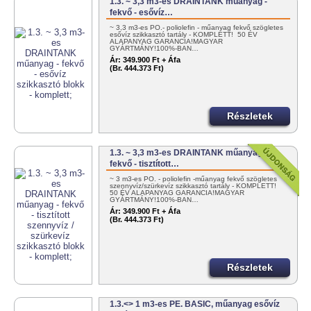
1.3. ~ 3,3 m3-es DRAINTANK műanyag -
fekvő - esővíz…
~ 3,3 m3-es PO.- poliolefin - műanyag fekvő szögletes
esővíz szikkasztó tartály - KOMPLETT! 50 ÉV
ALAPANYAG GARANCIA!MAGYAR
GYÁRTMÁNY!100%-BAN…
Ár:
349.900 Ft + Áfa
(Br. 444.373 Ft)
Részletek
1.3. ~ 3,3 m3-es DRAINTANK műanyag -
fekvő - tisztított…
~ 3 m3-es PO. - poliolefin -műanyag fekvő szögletes
szennyvíz/szürkevíz szikkasztó tartály - KOMPLETT!
50 ÉV ALAPANYAG GARANCIA!MAGYAR
GYÁRTMÁNY!100%-BAN…
Ár:
349.900 Ft + Áfa
(Br. 444.373 Ft)
Részletek
1.3.<> 1 m3-es PE. BASIC, műanyag esővíz