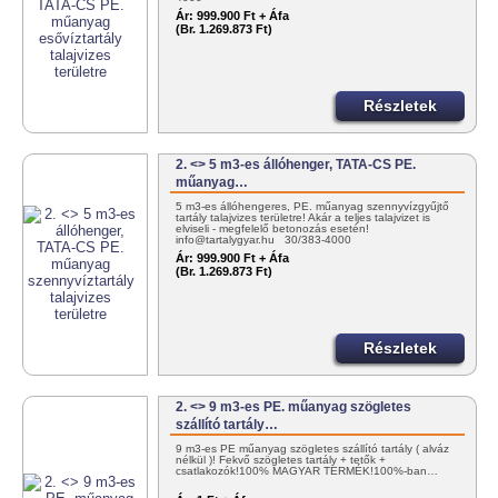
Ár:
999.900 Ft + Áfa
(Br. 1.269.873 Ft)
Részletek
2. <> 5 m3-es állóhenger, TATA-CS PE.
műanyag…
5 m3-es állóhengeres, PE. műanyag szennyvízgyűjtő
tartály talajvizes területre! Akár a teljes talajvizet is
elviseli - megfelelő betonozás esetén!
info@tartalygyar.hu 30/383-4000
Ár:
999.900 Ft + Áfa
(Br. 1.269.873 Ft)
Részletek
2. <> 9 m3-es PE. műanyag szögletes
szállító tartály…
9 m3-es PE műanyag szögletes szállító tartály ( alváz
nélkül )! Fekvő szögletes tartály + tetők +
csatlakozók!100% MAGYAR TERMÉK!100%-ban…