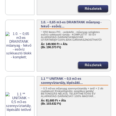
Részletek
1.0. ~ 0,65 m3-es DRAINTANK műanyag -
fekvő - esővíz…
~ 650 literes PO. - poliolefin - műanyag szögletes
esővíz szikkasztó tartály - KOMPLETT! 50 ÉV
ALAPANYAG GARANCIA!MAGYAR
GYÁRTMÁNY!100%-BAN ÚJRAHASZNOSÍTHATÓ!
EGYSZERŰEN…
Ár:
149.900 Ft + Áfa
(Br. 190.373 Ft)
Részletek
1.1 ** UNITANK ~ 0,5 m3-es
szennyvíztartály, lépésálló…
~ 0,5 m3-es műanyag szennyvíztartály + tető + 2 db
csatlakozó! Emésztőgödör, szeptikus tartály!
BETONOZÁS NÉLKÜL TELEPÍTHETŐ!50 ÉV
ALAPANYAG GARANCIA!!! 100% MAGYAR…
Ár:
81.600 Ft + Áfa
(Br. 103.632 Ft)