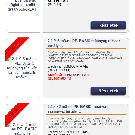
Ár:
1 Ft + Áfa
(Br. 1 Ft)
Részletek
2.1.** 5 m3-es PE. BASIC műanyag tűzi-víz
tartály,…
5 m3-es műanyag PE. tűzoltóvíz gyűjtőtartály +
tető!TELEPÍTÉS SORÁN BETONOZÁST NEM
IGÉNYEL!!50 ÉV ALAPANYAG GARANCIA! MAGYAR
GYÁRTMÁNY!100%-BAN…
Eredeti ár:
559.900 Ft + Áfa
(Br. 711.073 Ft)
Akciós ár:
444.488 Ft + Áfa
(Br. 564.500 Ft)
Részletek
2.1.<> 2 m3-es PE. BASIC műanyag
szennyvíz tartály,…
2 m3-es műanyag pp. szennyvízgyűjtő tartály.
Emésztőgödör, szeptikus tartály! TELEPÍTÉS SORÁN
BETONOZÁST NEM IGÉNYEL!!50 ÉV ALAPANYAG
GARANCIA! Közvetlenül…
Eredeti ár:
229.900 Ft + Áfa