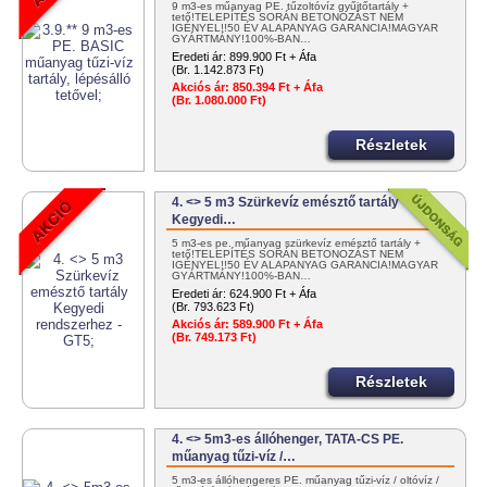
9 m3-es műanyag PE. tűzoltóvíz gyűjtőtartály +
tető!TELEPÍTÉS SORÁN BETONOZÁST NEM
IGÉNYEL!!50 ÉV ALAPANYAG GARANCIA!MAGYAR
GYÁRTMÁNY!100%-BAN…
Eredeti ár:
899.900 Ft + Áfa
(Br. 1.142.873 Ft)
Akciós ár:
850.394 Ft + Áfa
(Br. 1.080.000 Ft)
Részletek
4. <> 5 m3 Szürkevíz emésztő tartály
Kegyedi…
5 m3-es pe. műanyag szürkevíz emésztő tartály +
tető!TELEPÍTÉS SORÁN BETONOZÁST NEM
IGÉNYEL!!50 ÉV ALAPANYAG GARANCIA!MAGYAR
GYÁRTMÁNY!100%-BAN…
Eredeti ár:
624.900 Ft + Áfa
(Br. 793.623 Ft)
Akciós ár:
589.900 Ft + Áfa
(Br. 749.173 Ft)
Részletek
4. <> 5m3-es állóhenger, TATA-CS PE.
műanyag tűzi-víz /…
5 m3-es állóhengeres PE. műanyag tűzi-víz / oltóvíz /