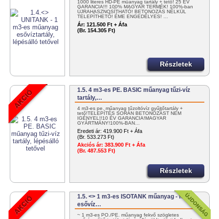
1000 literes HD-PE műanyag tartály + tető! 25 ÉV
GARANCIA!!! 100% MAGYAR TERMÉK! 100%-ban
ÚJRAHASZNOSÍTHATÓ! BETONOZÁS NÉLKÜL
TELEPÍTHETŐ! ÉME ENGEDÉLYES! …
Ár:
121.500 Ft + Áfa
(Br. 154.305 Ft)
Részletek
1.5. 4 m3-es PE. BASIC műanyag tűzi-víz
tartály,…
4 m3-es pe. műanyag tűzoltóvíz gyűjtőtartály +
tető!TELEPÍTÉS SORÁN BETONOZÁST NEM
IGÉNYEL!!10 ÉV GARANCIA!MAGYAR
GYÁRTMÁNY!100%-BAN…
Eredeti ár:
419.900 Ft + Áfa
(Br. 533.273 Ft)
Akciós ár:
383.900 Ft + Áfa
(Br. 487.553 Ft)
Részletek
1.5. <> 1 m3-es ISOTANK műanyag - fekvő -
esővíz…
~ 1 m3-es PO./PE. műanyag fekvő szögletes