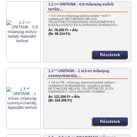
1.2.<> UNITANK - 0,8 műanyag esővíz
tartály…
~ 0,8 m3-es műanyag esővíz tartály + tető +
csatlakozó! BETONOZÁS NÉLKÜL
TELEPÍTHETŐ!ORSZÁGOS KEDVEZMÉNYES
KISZÁLLÍTÁS!50 ÉV ALAPANYAG GARANCIA!!!
100%…
Ár:
78.200 Ft + Áfa
(Br. 99.314 Ft)
Részletek
1.3 ** UNITANK - 1 m3-es műanyag
szennyvíztartály,…
1 m3-es PE. műanyag szennyvíztartály tetővel +
csatlakozó! Emésztőgödör, szeptikus tartály!
BETONOZÁS NÉLKÜL TELEPÍTHETŐ! 25 ÉV
GARANCIA!!! 100% MAGYAR TERMÉK!…
Ár:
121.500 Ft + Áfa
(Br. 154.305 Ft)
Részletek