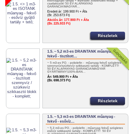
esővízgyűjtő tartály + lépésálló zöldterületi fedlap +
csatlakozók! 50 ÉV ALAPANYAG
GARANCIA!MAGYAR…
Eredeti ár:
199.900 Ft + Áfa
(Br. 253.873 Ft)
Akciós ár:
177.900 Ft + Áfa
(Br. 225.933 Ft)
Részletek
1.5. ~ 5,2 m3-es DRAINTANK műanyag -
fekvő - tisztított…
~ 5 m3-es PO. - poliolefin - műanyag fekvő szögletes
szennyvíz/szürkevíz szikkasztó tartály - KOMPLETT!
50 ÉV ALAPANYAG GARANCIA!MAGYAR
GYÁRTMÁNY!100%-BAN…
Ár:
549.900 Ft + Áfa
(Br. 698.373 Ft)
Részletek
1.5. ~ 5,3 m3-es DRAINTANK műanyag -
fekvő - esővíz…
~ 5,3 m3-es PO. - poliolefin - műanyag fekvő szögletes
esővíz szikkasztó tartály - KOMPLETT! 50 ÉV
ALAPANYAG GARANCIA!MAGYAR