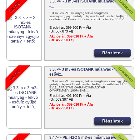
3.3. <> ~ 3 m3-es ISOTANK műanyag - fekvő
-…
~ 3 m3-es PE. műanyag fekvő szögletes
szennyvízgyűjtő tartály + lépésálló zöldterületi fedlap +
csatlakozók! Emésztőgödör, szeptikus tartály 50 ÉV…
Eredeti ár:
399.900 Ft + Áfa
(Br. 507.873 Ft)
Akciós ár:
359.016 Ft + Áfa
(Br. 455.950 Ft)
Részletek
3.3. <> 3 m3-es ISOTANK műanyag - fekvő -
esővíz…
~ 3 m3-es PE. műanyag fekvő szögletes esővízgyűjtő
tartály + lépésálló zöldterületi fedlap + csatlakozók! 50
ÉV ALAPANYAG GARANCIA!MAGYAR
GYÁRTMÁNY!100%-BAN…
Eredeti ár:
401.100 Ft + Áfa
(Br. 509.397 Ft)
Akciós ár:
359.016 Ft + Áfa
(Br. 455.950 Ft)
Részletek
3.4.*<> PE. H2O 5 m3-es műanyag ivóvíz