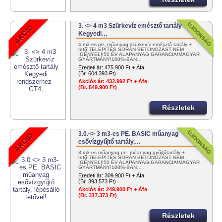
3. <> 4 m3 Szürkevíz emésztő tartály
Kegyedi…
4 m3-es pe. műanyag szürkevíz emésztő tartály +
tető!TELEPÍTÉS SORÁN BETONOZÁST NEM
IGÉNYEL!!50 ÉV ALAPANYAG GARANCIA!MAGYAR
GYÁRTMÁNY!100%-BAN…
Eredeti ár:
475.900 Ft + Áfa
(Br. 604.393 Ft)
Akciós ár:
432.992 Ft + Áfa
(Br. 549.900 Ft)
Részletek
3.0.<> 3 m3-es PE. BASIC műanyag
esővízgyűjtő tartály,…
3 m3-es műanyag pe. műanyag gyűjtőtartály +
tető!TELEPÍTÉS SORÁN BETONOZÁST NEM
IGÉNYEL!!50 ÉV ALAPANYAG GARANCIA!MAGYAR
GYÁRTMÁNY!100%-BAN…
Eredeti ár:
309.900 Ft + Áfa
(Br. 393.573 Ft)
Akciós ár:
249.900 Ft + Áfa
(Br. 317.373 Ft)
Részletek