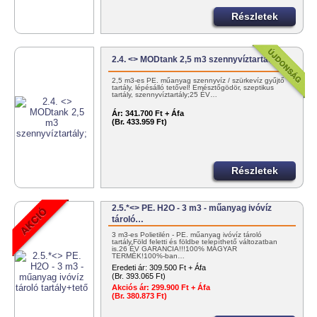
Részletek
2.4. <> MODtank 2,5 m3 szennyvíztartály;
2,5 m3-es PE. műanyag szennyvíz / szürkevíz gyűjtő
tartály, lépésálló tetővel! Emésztőgödör, szeptikus
tartály, szennyvíztartály;25 ÉV…
Ár:
341.700 Ft + Áfa
(Br. 433.959 Ft)
Részletek
2.5.*<> PE. H2O - 3 m3 - műanyag ivóvíz
tároló…
3 m3-es Polietilén - PE. műanyag ivóvíz tároló
tartály.Föld feletti és földbe telepíthető változatban
is.26 ÉV GARANCIA!!!100% MAGYAR
TERMÉK!100%-ban…
Eredeti ár:
309.500 Ft + Áfa
(Br. 393.065 Ft)
Akciós ár:
299.900 Ft + Áfa
(Br. 380.873 Ft)