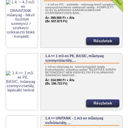
~ 4 m3-es PO. - poliolefin - műanyag fekvő szögletes
szennyvíz/szürkevíz szikkasztó tartály - KOMPLETT!
50 ÉV ALAPANYAG GARANCIA!MAGYAR
GYÁRTMÁNY!100%-BAN…
Ár:
399.900 Ft + Áfa
(Br. 507.873 Ft)
Részletek
1.4.<> 1 m3-es PE. BASIC, műanyag
szennyvíztartály,…
1 m3-es műanyag pe. szennyvízgyűjtő tartály.
Emésztőgödör, szeptikus tartály! TELEPÍTÉS SORÁN
BETONOZÁST NEM IGÉNYEL!!50 ÉV ALAPANYAG
GARANCIA! MAGYAR…
Ár:
154.900 Ft + Áfa
(Br. 196.723 Ft)
Részletek
1.4.<> UNITANK - 1 m3-es műanyag
esővíztartály, …