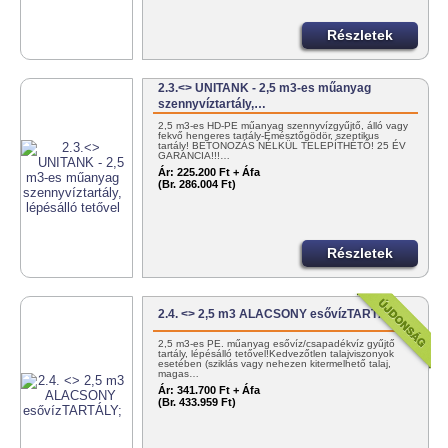
Részletek
2.3.<> UNITANK - 2,5 m3-es műanyag
szennyvíztartály,…
2,5 m3-es HD-PE műanyag szennyvízgyűjtő, álló vagy
fekvő hengeres tartály-Emésztőgödör, szeptikus
tartály! BETONOZÁS NÉLKÜL TELEPÍTHETŐ! 25 ÉV
GARANCIA!!!…
Ár:
225.200 Ft + Áfa
(Br. 286.004 Ft)
Részletek
2.4. <> 2,5 m3 ALACSONY esővízTARTÁLY;
2,5 m3-es PE. műanyag esővíz/csapadékvíz gyűjtő
tartály, lépésálló tetővel!Kedvezőtlen talajviszonyok
esetében (sziklás vagy nehezen kitermelhető talaj,
magas…
Ár:
341.700 Ft + Áfa
(Br. 433.959 Ft)