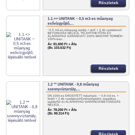
Részletek
1.1.<> UNITANK ~ 0,5 m3-es műanyag
esővízgyűjtő,…
~0,5 m3-es műanyag tartály + tető + 2 db csatlakozó!
BETONOZÁS NÉLKÜL TELEPÍTHETŐ!50 ÉV
ALAPANYAG GARANCIA!!! 100% MAGYAR TERMÉK!
100%-ban…
Ár:
81.600 Ft + Áfa
(Br. 103.632 Ft)
Részletek
1.2 ** UNITANK - 0,8 műanyag
szennyvíztartály,…
DN 1000-es ERŐSÍTETT mászható, ~ 0,8 m3-es, +
fedél + 2 db csatlakozó!Emésztőgödör, szeptikus
tartály!50 év ALAPANYAG GARANCIA!BETONOZÁS
NÉLKÜL…
Ár:
78.200 Ft + Áfa
(Br. 99.314 Ft)
Részletek