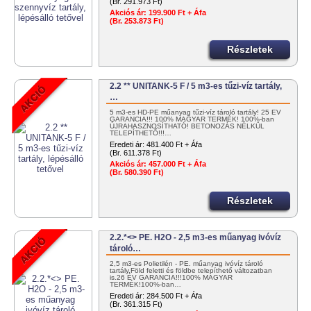
(Br. 291.973 Ft)
Akciós ár:
199.900 Ft + Áfa
(Br. 253.873 Ft)
Részletek
2.2 ** UNITANK-5 F / 5 m3-es tűzi-víz tartály,
…
5 m3-es HD-PE műanyag tűzi-víz tároló tartály! 25 ÉV
GARANCIA!!! 100% MAGYAR TERMÉK! 100%-ban
ÚJRAHASZNOSÍTHATÓ! BETONOZÁS NÉLKÜL
TELEPÍTHETŐ!!!…
Eredeti ár:
481.400 Ft + Áfa
(Br. 611.378 Ft)
Akciós ár:
457.000 Ft + Áfa
(Br. 580.390 Ft)
Részletek
2.2.*<> PE. H2O - 2,5 m3-es műanyag ivóvíz
tároló…
2,5 m3-es Polietilén - PE. műanyag ivóvíz tároló
tartály.Föld feletti és földbe telepíthető változatban
is.26 ÉV GARANCIA!!!100% MAGYAR
TERMÉK!100%-ban…
Eredeti ár:
284.500 Ft + Áfa
(Br. 361.315 Ft)