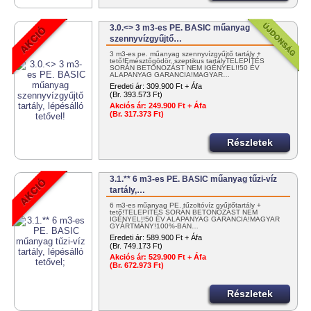
3.0.<> 3 m3-es PE. BASIC műanyag
szennyvízgyűjtő…
3 m3-es pe. műanyag szennyvízgyűjtő tartály +
tető!Emésztőgödör, szeptikus tartályTELEPÍTÉS
SORÁN BETONOZÁST NEM IGÉNYEL!!50 ÉV
ALAPANYAG GARANCIA!MAGYAR…
Eredeti ár:
309.900 Ft + Áfa
(Br. 393.573 Ft)
Akciós ár:
249.900 Ft + Áfa
(Br. 317.373 Ft)
Részletek
3.1.** 6 m3-es PE. BASIC műanyag tűzi-víz
tartály,…
6 m3-es műanyag PE. tűzoltóvíz gyűjtőtartály +
tető!TELEPÍTÉS SORÁN BETONOZÁST NEM
IGÉNYEL!!50 ÉV ALAPANYAG GARANCIA!MAGYAR
GYÁRTMÁNY!100%-BAN…
Eredeti ár:
589.900 Ft + Áfa
(Br. 749.173 Ft)
Akciós ár:
529.900 Ft + Áfa
(Br. 672.973 Ft)
Részletek