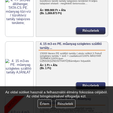
tűzoltóvíz tároló tartály talajvizes területre! A teljes
talajvizet elviseli - megfelelő betonozás…
Ár:
999.900 Ft + Áfa
(Br. 1.269.873 Ft)
Részletek
4. 15 m3-es PE. műanyag szögletes szállító
tartály…
15000 literes PE szállító tartály ( alváz nélkül )! Fekvő
szögletes tartály + tető + csatlakozó!100% MAGYAR
TERMÉK!100%-ban
ÚJRAHASZNOSÍTHATÓ!Bármilyen folyadék
szállítására! KEDVEZMÉNYES
Ár:
1 Ft + Áfa
KISZÁLLÍTÁS!+36302985814 vagy…
(Br. 1 Ft)
Részletek
Az oldal sütiket használ a felhasználói élmény fokozása céljából.
Az oldal böngészésével elfogadja ezt.
4.0.<> 4 m3-es PE. BASIC műanyag
esővízgyűjtő tartály…
Értem
Részletek
4 m3-es műanyag pe. csapadékgyűjtő tartály +
tető!TELEPÍTÉS SORÁN BETONOZÁST NEM