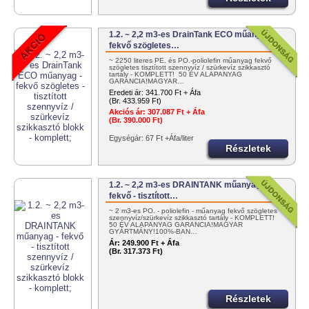
1.2. ~ 2,2 m3-es DrainTank ECO műanyag -
fekvő szögletes…
~ 2250 literes PE. és PO.-poliolefin műanyag fekvő
szögletes tisztított szennyvíz / szürkevíz szikkasztó
tartály - KOMPLETT! 50 ÉV ALAPANYAG
GARANCIA!MAGYAR…
Eredeti ár:
341.700 Ft + Áfa
(Br. 433.959 Ft)
Akciós ár:
307.087 Ft + Áfa
(Br. 390.000 Ft)
Egységár: 67 Ft +Áfa/liter
Részletek
1.2. ~ 2,2 m3-es DRAINTANK műanyag -
fekvő - tisztított…
~ 2 m3-es PO. - poliolefin - műanyag fekvő szögletes
szennyvíz/szürkevíz szikkasztó tartály - KOMPLETT!
50 ÉV ALAPANYAG GARANCIA!MAGYAR
GYÁRTMÁNY!100%-BAN…
Ár:
249.900 Ft + Áfa
(Br. 317.373 Ft)
Részletek