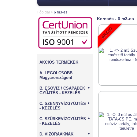
Főoldal
>
6 m3-es
Keresés - 6 m3-es
AKCIÓS TERMÉKEK
A. LEGOLCSÓBB
Magyarországon!
B. ESŐVÍZ / CSAPADÉK
►
GYŰJTÉS - KEZELÉS
C. SZENNYVÍZGYŰJTÉS
►
- KEZELÉS
C. SZÜRKEVÍZGYŰJTÉS
►
- KEZELÉS
D. VÍZÓRAAKNÁK
►