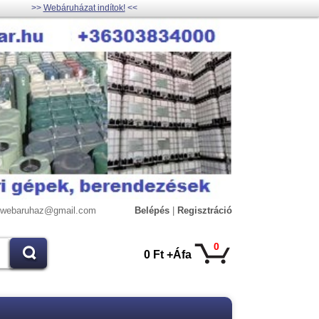
>>
Webáruházat indítok!
<<
lywebaruhaz@gmail.com
Belépés
|
Regisztráció
0
0 Ft +Áfa