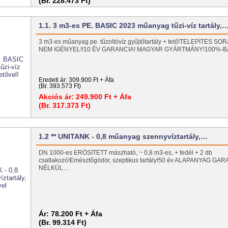
(Br. 228.473 Ft)
1.1. 3 m3-es PE. BASIC 2023 műanyag tűzi-víz tartály,
3 m3-es műanyag pe. tűzoltóvíz gyűjtőtartály + tető!TELEPÍTÉS
NEM IGÉNYEL!!10 ÉV GARANCIA! MAGYAR GYÁRTMÁNY!100%-
Eredeti ár:
309.900 Ft + Áfa
(Br. 393.573 Ft)
Akciós ár:
249.900 Ft + Áfa
(Br. 317.373 Ft)
1.2 ** UNITANK - 0,8 műanyag szennyvíztartály,…
DN 1000-es ERŐSÍTETT mászható, ~ 0,8 m3-es, + fedél + 2 db
csatlakozó!Emésztőgödör, szeptikus tartály!50 év ALAPANYAG 
NÉLKÜL…
Ár:
78.200 Ft + Áfa
(Br. 99.314 Ft)