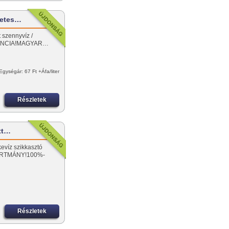
letes…
t szennyvíz /
ARANCIA!MAGYAR…
Egységár: 67 Ft +Áfa/liter
Részletek
ott…
kevíz szikkasztó
ÁRTMÁNY!100%-
Részletek