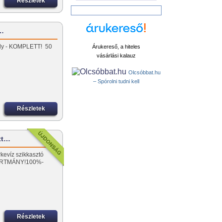
Részletek
z…
tály - KOMPLETT! 50
Árukereső, a hiteles
vásárlási kalauz
Olcsóbbat.hu
– Spórolni tudni kell
Részletek
ott…
rkevíz szikkasztó
ÁRTMÁNY!100%-
Részletek