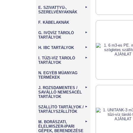
E. SZIVATTYÚ-,
►
SZERELVÉNYAKNÁK
F. KÁBELAKNÁK
G. IVÓVÍZ TÁROLÓ
►
TARTÁLYOK
H. IBC TARTÁLYOK
►
I. TŰZI-VÍZ TÁROLÓ
►
TARTÁLYOK
N. EGYÉB MŰANYAG
TERMÉKEK
J. ROZSDAMENTES /
►
SAVÁLLÓ NEMESACÉL
TARTÁLYOK
SZÁLLÍTÓ TARTÁLYOK /
►
TARTÁLYSZÁLLÍTÓK
M. BORÁSZATI,
►
ÉLELMISZER-IPARI
GÉPEK, BERENDEZÉSE