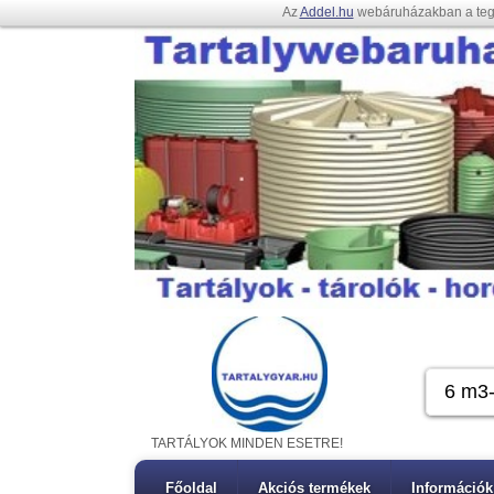
Az
Addel.hu
webáruházakban a te
TARTÁLYOK MINDEN ESETRE!
Főoldal
Akciós termékek
Információk