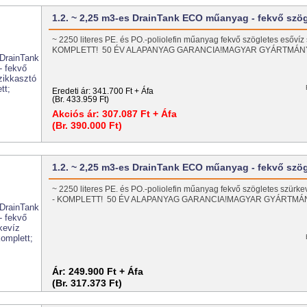
1.2. ~ 2,25 m3-es DrainTank ECO műanyag - fekvő szö
~ 2250 literes PE. és PO.-poliolefin műanyag fekvő szögletes esővíz s
KOMPLETT! 50 ÉV ALAPANYAG GARANCIA!MAGYAR GYÁRTMÁ
Eredeti ár:
341.700 Ft + Áfa
(Br. 433.959 Ft)
Akciós ár:
307.087 Ft + Áfa
(Br. 390.000 Ft)
1.2. ~ 2,25 m3-es DrainTank ECO műanyag - fekvő szö
~ 2250 literes PE. és PO.-poliolefin műanyag fekvő szögletes szürkeví
- KOMPLETT! 50 ÉV ALAPANYAG GARANCIA!MAGYAR GYÁRTM
Ár:
249.900 Ft + Áfa
(Br. 317.373 Ft)