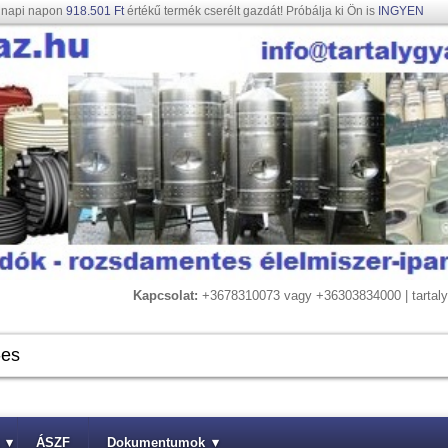
gnapi napon
918.501 Ft
értékű termék cserélt gazdát! Próbálja ki Ön is
INGYEN
Kapcsolat:
+3678310073 vagy +36303834000 | tarta
▾
ÁSZF
Dokumentumok
▾