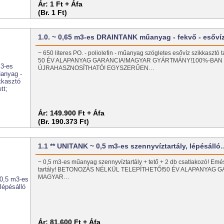
Ár:
1 Ft + Áfa
(Br. 1 Ft)
1.0. ~ 0,65 m3-es DRAINTANK műanyag - fekvő - esőv
~ 650 literes PO. - poliolefin - műanyag szögletes esővíz szikkasztó
50 ÉV ALAPANYAG GARANCIA!MAGYAR GYÁRTMÁNY!100%-BAN
ÚJRAHASZNOSÍTHATÓ! EGYSZERŰEN…
Ár:
149.900 Ft + Áfa
(Br. 190.373 Ft)
1.1 ** UNITANK ~ 0,5 m3-es szennyvíztartály, lépésáll
~ 0,5 m3-es műanyag szennyvíztartály + tető + 2 db csatlakozó! Emé
tartály! BETONOZÁS NÉLKÜL TELEPÍTHETŐ!50 ÉV ALAPANYAG G
MAGYAR…
Ár:
81.600 Ft + Áfa