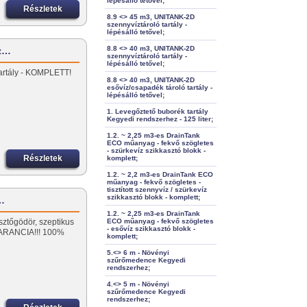
lépésálló tetővel;
Részletek
8.9 <> 45 m3, UNITANK-2D
szennyvíztároló tartály -
lépésálló tetővel;
8.8 <> 40 m3, UNITANK-2D
íz…
szennyvíztároló tartály -
lépésálló tetővel;
 tartály - KOMPLETT!
8.8 <> 40 m3, UNITANK-2D
esővíz/csapadék tároló tartály -
lépésálló tetővel;
1. Levegőztető buborék tartály
Kegyedi rendszerhez - 125 liter;
1.2. ~ 2,25 m3-es DrainTank
ECO műanyag - fekvő szögletes
- szürkevíz szikkasztó blokk -
Részletek
komplett;
1.2. ~ 2,2 m3-es DrainTank ECO
műanyag - fekvő szögletes -
tisztított szennyvíz / szürkevíz
szikkasztó blokk - komplett;
ó…
1.2. ~ 2,25 m3-es DrainTank
sztőgödör, szeptikus
ECO műanyag - fekvő szögletes
- esővíz szikkasztó blokk -
ARANCIA!!! 100%
komplett;
5.<> 6 m - Növényi
szűrőmedence Kegyedi
rendszerhez;
4.<> 5 m - Növényi
szűrőmedence Kegyedi
rendszerhez;