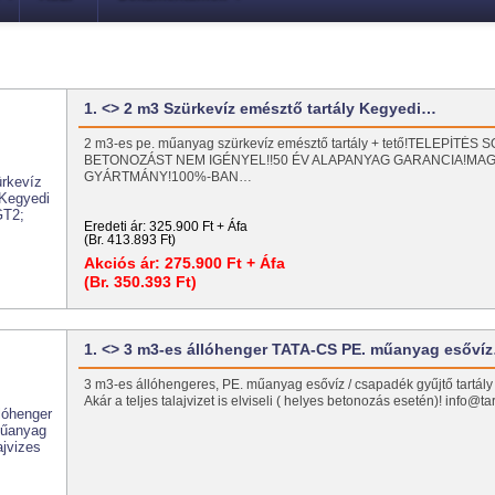
1. <> 2 m3 Szürkevíz emésztő tartály Kegyedi…
2 m3-es pe. műanyag szürkevíz emésztő tartály + tető!TELEPÍTÉS
BETONOZÁST NEM IGÉNYEL!!50 ÉV ALAPANYAG GARANCIA!MA
GYÁRTMÁNY!100%-BAN…
Eredeti ár:
325.900 Ft + Áfa
(Br. 413.893 Ft)
Akciós ár:
275.900 Ft + Áfa
(Br. 350.393 Ft)
1. <> 3 m3-es állóhenger TATA-CS PE. műanyag esőví
3 m3-es állóhengeres, PE. műanyag esővíz / csapadék gyűjtő tartály t
Akár a teljes talajvizet is elviseli ( helyes betonozás esetén)! info@t