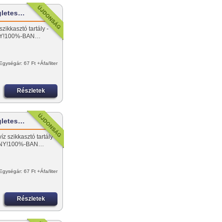
gletes…
zikkasztó tartály -
NY!100%-BAN…
Egységár: 67 Ft +Áfa/liter
Részletek
gletes…
z szikkasztó tartály
ÁNY!100%-BAN…
Egységár: 67 Ft +Áfa/liter
Részletek