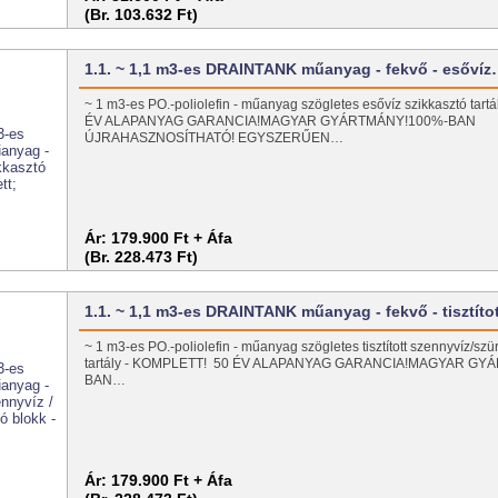
(Br. 103.632 Ft)
1.1. ~ 1,1 m3-es DRAINTANK műanyag - fekvő - esőví
~ 1 m3-es PO.-poliolefin - műanyag szögletes esővíz szikkasztó tar
ÉV ALAPANYAG GARANCIA!MAGYAR GYÁRTMÁNY!100%-BAN
ÚJRAHASZNOSÍTHATÓ! EGYSZERŰEN…
Ár:
179.900 Ft + Áfa
(Br. 228.473 Ft)
1.1. ~ 1,1 m3-es DRAINTANK műanyag - fekvő - tisztít
~ 1 m3-es PO.-poliolefin - műanyag szögletes tisztított szennyvíz/szü
tartály - KOMPLETT! 50 ÉV ALAPANYAG GARANCIA!MAGYAR GY
BAN…
Ár:
179.900 Ft + Áfa