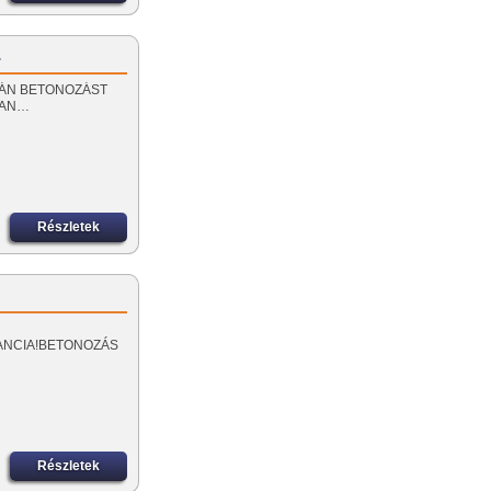
…
 SORÁN BETONOZÁST
BAN…
Részletek
GARANCIA!BETONOZÁS
Részletek