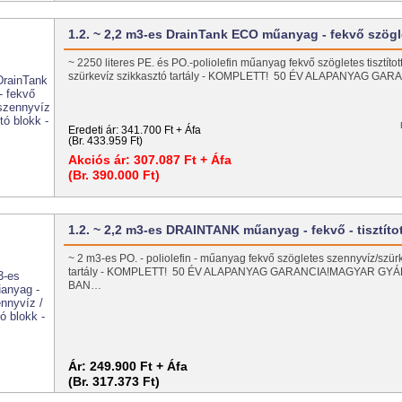
1.2. ~ 2,2 m3-es DrainTank ECO műanyag - fekvő szög
~ 2250 literes PE. és PO.-poliolefin műanyag fekvő szögletes tisztítot
szürkevíz szikkasztó tartály - KOMPLETT! 50 ÉV ALAPANYAG G
Eredeti ár:
341.700 Ft + Áfa
(Br. 433.959 Ft)
Akciós ár:
307.087 Ft + Áfa
(Br. 390.000 Ft)
1.2. ~ 2,2 m3-es DRAINTANK műanyag - fekvő - tisztít
~ 2 m3-es PO. - poliolefin - műanyag fekvő szögletes szennyvíz/szür
tartály - KOMPLETT! 50 ÉV ALAPANYAG GARANCIA!MAGYAR GY
BAN…
Ár:
249.900 Ft + Áfa
(Br. 317.373 Ft)