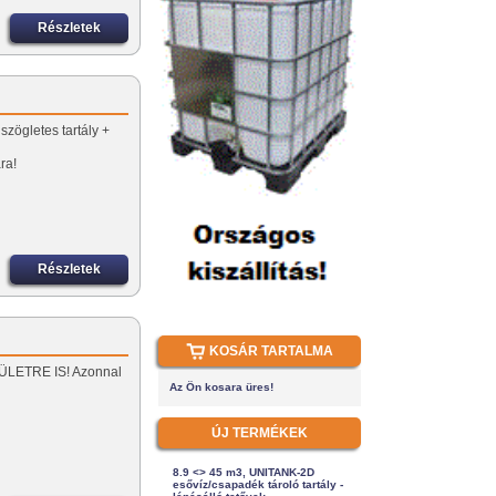
Részletek
szögletes tartály +
ra!
Részletek
KOSÁR TARTALMA
TERÜLETRE IS! Azonnal
Az Ön kosara üres!
ÚJ TERMÉKEK
8.9 <> 45 m3, UNITANK-2D
esővíz/csapadék tároló tartály -