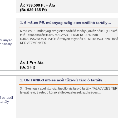
Ár:
739.500 Ft + Áfa
(Br. 939.165 Ft)
1. 6 m3-es PE. műanyag szögletes szállító tartály…
6 m3-es PE műanyag szögletes szállító tartály ( alváz nélkül )! Fekvő 
tető+ csatlakozók!100% MAGYAR TERMÉK!100%-ban
ÚJRAHASZNOSÍTHATÓ!Bármilyen folyadék pl. NITROSOL szállításá
KEDVEZMÉNYES…
Ár:
1 Ft + Áfa
(Br. 1 Ft)
1. UNITANK-3 m3-es acél tűzi-víz tároló tartály…
3 m3-es vas / acél tűzi-víz, tűzoltó víz tároló tartály, TALAJVIZES 
telepíthető, 3 rétegű külső elületkezeléssel, szükséges…