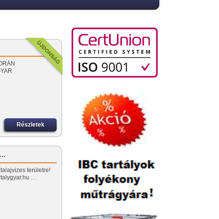
 SORÁN
GYAR
Részletek
z…
alajvizes területre!
artalygyar.hu …