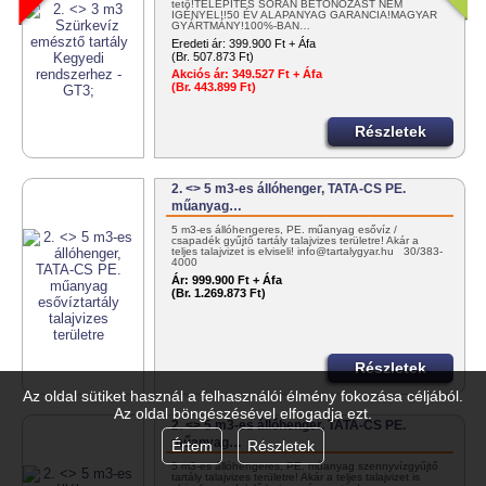
tető!TELEPÍTÉS SORÁN BETONOZÁST NEM
IGÉNYEL!!50 ÉV ALAPANYAG GARANCIA!MAGYAR
GYÁRTMÁNY!100%-BAN…
Eredeti ár:
399.900 Ft + Áfa
(Br. 507.873 Ft)
Akciós ár:
349.527 Ft + Áfa
(Br. 443.899 Ft)
Részletek
2. <> 5 m3-es állóhenger, TATA-CS PE.
műanyag…
5 m3-es állóhengeres, PE. műanyag esővíz /
csapadék gyűjtő tartály talajvizes területre! Akár a
teljes talajvizet is elviseli! info@tartalygyar.hu 30/383-
4000
Ár:
999.900 Ft + Áfa
(Br. 1.269.873 Ft)
Részletek
Az oldal sütiket használ a felhasználói élmény fokozása céljából.
Az oldal böngészésével elfogadja ezt.
2. <> 5 m3-es állóhenger, TATA-CS PE.
műanyag…
Értem
Részletek
5 m3-es állóhengeres, PE. műanyag szennyvízgyűjtő
tartály talajvizes területre! Akár a teljes talajvizet is