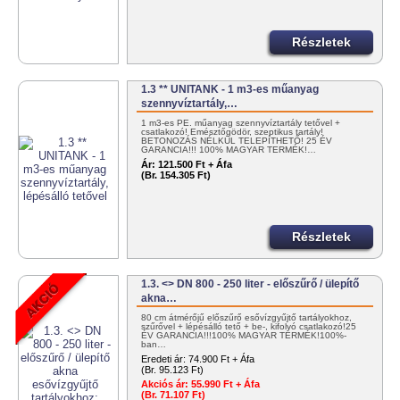
Részletek
1.3 ** UNITANK - 1 m3-es műanyag
szennyvíztartály,…
1 m3-es PE. műanyag szennyvíztartály tetővel +
csatlakozó! Emésztőgödör, szeptikus tartály!
BETONOZÁS NÉLKÜL TELEPÍTHETŐ! 25 ÉV
GARANCIA!!! 100% MAGYAR TERMÉK!…
Ár:
121.500 Ft + Áfa
(Br. 154.305 Ft)
Részletek
1.3. <> DN 800 - 250 liter - előszűrő / ülepítő
akna…
80 cm átmérőjű előszűrő esővízgyűjtő tartályokhoz,
szűrővel + lépésálló tető + be-, kifolyó csatlakozó!25
ÉV GARANCIA!!!100% MAGYAR TERMÉK!100%-
ban…
Eredeti ár:
74.900 Ft + Áfa
(Br. 95.123 Ft)
Akciós ár:
55.990 Ft + Áfa
(Br. 71.107 Ft)