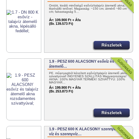
Öntött, kiváló minőségű esővíz/talajvíz átemelő akna,
lépésálló tetővel. Magasság: ~150 cm; átmérő ~80 cm
cm; falvastagság 5…
Ár:
109.900 Ft + Áfa
(Br. 139.573 Ft)
Részletek
1.9 - PESZ 600 ALACSONY esővíz és talajvíz
átemelő…
PE. műanyagból készített esővíz/talajvíz átemelő akna
szivattyúval! INGYENES SZÁLLÍTÁS Magyarországra!
AKNA: 100% MAGYAR TERMÉK! SZIVATTYÚ: 100%
MAGYAR…
Ár:
199.900 Ft + Áfa
(Br. 253.873 Ft)
Részletek
1.9 - PESZ 600 K ALACSONY szennyezett
víz és szennyvíz…