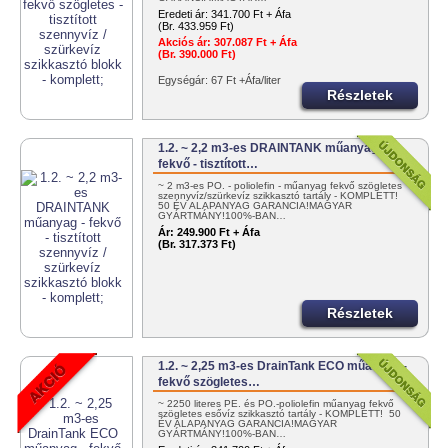
Eredeti ár:
341.700 Ft + Áfa
(Br. 433.959 Ft)
Akciós ár:
307.087 Ft + Áfa
(Br. 390.000 Ft)
Egységár: 67 Ft +Áfa/liter
Részletek
1.2. ~ 2,2 m3-es DRAINTANK műanyag -
fekvő - tisztított…
~ 2 m3-es PO. - poliolefin - műanyag fekvő szögletes
szennyvíz/szürkevíz szikkasztó tartály - KOMPLETT!
50 ÉV ALAPANYAG GARANCIA!MAGYAR
GYÁRTMÁNY!100%-BAN…
Ár:
249.900 Ft + Áfa
(Br. 317.373 Ft)
Részletek
1.2. ~ 2,25 m3-es DrainTank ECO műanyag -
fekvő szögletes…
~ 2250 literes PE. és PO.-poliolefin műanyag fekvő
szögletes esővíz szikkasztó tartály - KOMPLETT! 50
ÉV ALAPANYAG GARANCIA!MAGYAR
GYÁRTMÁNY!100%-BAN…