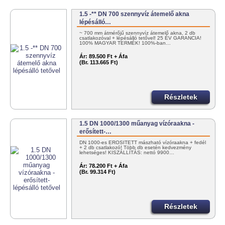
1.5 -** DN 700 szennyvíz átemelő akna
lépésálló…
~ 700 mm átmérőjű szennyvíz átemelő akna, 2 db
csatlakozóval + lépésálló tetővel! 25 ÉV GARANCIA!
100% MAGYAR TERMÉK! 100%-ban…
Ár:
89.500 Ft + Áfa
(Br. 113.665 Ft)
Részletek
1.5 DN 1000/1300 műanyag vízóraakna -
erősített-…
DN 1000-es ERŐSÍTETT mászható vízóraakna + fedél
+ 2 db csatlakozó! Több db esetén kedvezmény
lehetséges! KISZÁLLÍTÁS: nettó 9900…
Ár:
78.200 Ft + Áfa
(Br. 99.314 Ft)
Részletek