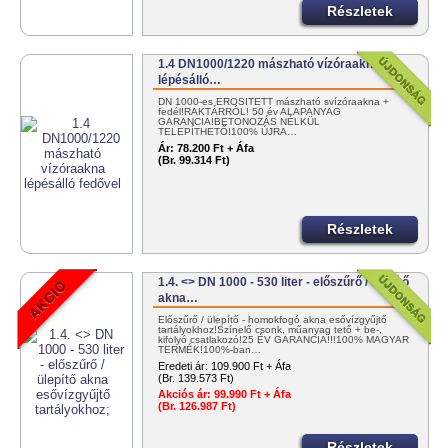
Részletek
1.4 DN1000/1220 mászható vízóraakna
lépésálló…
DN 1000-es ERŐSÍTETT mászható svízóraakna +
fedél!RAKTÁRRÓL! 50 év ALAPANYAG
GARANCIA!BETONOZÁS NÉLKÜL
TELEPÍTHETŐ!100% ÚJRA…
Ár:
78.200 Ft + Áfa
(Br. 99.314 Ft)
Részletek
1.4. <> DN 1000 - 530 liter - előszűrő / ülepítő
akna…
Előszűrő / ülepítő - homokfogó akna esővízgyűjtő
tartályokhoz!Színelő csonk, műanyag tető + be-,
kifolyó csatlakozó!25 ÉV GARANCIA!!!100% MAGYAR
TERMÉK!100%-ban…
Eredeti ár:
109.900 Ft + Áfa
(Br. 139.573 Ft)
Akciós ár:
99.990 Ft + Áfa
(Br. 126.987 Ft)
Részletek