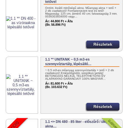
tetővel
Öntött, kiváló minőségű akna. Műanyag akna + tető +
2 db csatlakozó! Formatervezett test és tető!
Magasság: 125 cm; átmérő 40 cm; falvastagság 3 mm.
0036303834000 vagy…
Ár:
44.800 Ft + Áfa
(Br. 56.896 Ft)
Részletek
1.1 ** UNITANK ~ 0,5 m3-es
szennyvíztartály, lépésálló…
~ 0,5 m3-es műanyag szennyvíztartály + tető + 2 db
csatlakozó! Emésztőgödör, szeptikus tartály!
BETONOZÁS NÉLKÜL TELEPÍTHETŐ!50 ÉV
ALAPANYAG GARANCIA!!! 100% MAGYAR…
Ár:
81.600 Ft + Áfa
(Br. 103.632 Ft)
Részletek
1.1 <> DN 480 - 85 liter - előszűrő / ülepítő
akna…