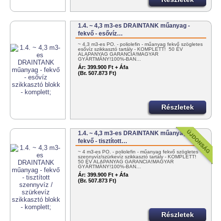
1.4. ~ 4,3 m3-es DRAINTANK műanyag -
fekvő - esővíz…
~ 4,3 m3-es PO. - poliolefin - műanyag fekvő szögletes
esővíz szikkasztó tartály - KOMPLETT! 50 ÉV
ALAPANYAG GARANCIA!MAGYAR
GYÁRTMÁNY!100%-BAN…
Ár:
399.900 Ft + Áfa
(Br. 507.873 Ft)
Részletek
1.4. ~ 4,3 m3-es DRAINTANK műanyag -
fekvő - tisztított…
~ 4 m3-es PO. - poliolefin - műanyag fekvő szögletes
szennyvíz/szürkevíz szikkasztó tartály - KOMPLETT!
50 ÉV ALAPANYAG GARANCIA!MAGYAR
GYÁRTMÁNY!100%-BAN…
Ár:
399.900 Ft + Áfa
(Br. 507.873 Ft)
Részletek