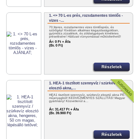
1. <> 70 L-es prés, rozsdamentes tömlős -
vizes -…
70 literes, rozsdamentes vizes tömlősprés, és
szűrőgép! Kiválóan alkalmas kisgazdaságokban,
gyümölcs zúzalékok, és zöldségpépek kíméletes
préselésére! Hálózati víznyomással működtethető!
+36303834000
Ár:
0 Ft + Áfa
(Br. 0 Ft)
Részletek
1. HEA-1 tisztított szennyvíz / szürkevíz
elosztó akna,…
HEA1 tisztított szennyvíz, szürkevíz elosztó akna PE.
műanyagból! KEDVEZMÉNYES SZÁLLÍTÁS! Magyar
gyártmány! Közvetlenül a…
Ár:
31.417 Ft + Áfa
(Br. 39.900 Ft)
Részletek