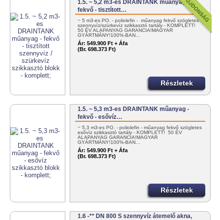
1.5. ~ 5,2 m3-es DRAINTANK műanyag -
fekvő - tisztított…
~ 5 m3-es PO. - poliolefin - műanyag fekvő szögletes
szennyvíz/szürkevíz szikkasztó tartály - KOMPLETT!
50 ÉV ALAPANYAG GARANCIA!MAGYAR
GYÁRTMÁNY!100%-BAN…
Ár:
549.900 Ft + Áfa
(Br. 698.373 Ft)
Részletek
1.5. ~ 5,3 m3-es DRAINTANK műanyag -
fekvő - esővíz…
~ 5,3 m3-es PO. - poliolefin - műanyag fekvő szögletes
esővíz szikkasztó tartály - KOMPLETT! 50 ÉV
ALAPANYAG GARANCIA!MAGYAR
GYÁRTMÁNY!100%-BAN…
Ár:
549.900 Ft + Áfa
(Br. 698.373 Ft)
Részletek
1.6 -** DN 800 S szennyvíz átemelő akna,