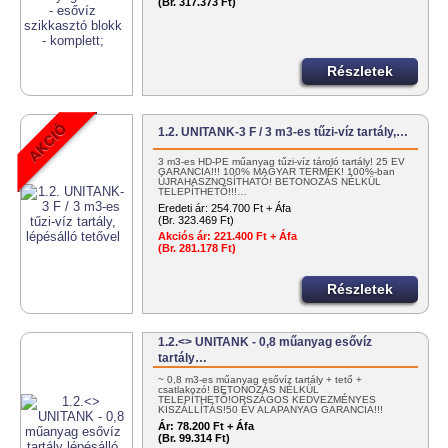
(Br. 317.373 Ft)
Részletek
1.2. UNITANK-3 F / 3 m3-es tűzi-víz tartály,…
3 m3-es HD-PE műanyag tűzi-víz tároló tartály! 25 ÉV
GARANCIA!!! 100% MAGYAR TERMÉK! 100%-ban
ÚJRAHASZNOSÍTHATÓ! BETONOZÁS NÉLKÜL
TELEPÍTHETŐ!!!…
Eredeti ár:
254.700 Ft + Áfa
(Br. 323.469 Ft)
Akciós ár:
221.400 Ft + Áfa
(Br. 281.178 Ft)
Részletek
1.2.<> UNITANK - 0,8 műanyag esővíz
tartály…
~ 0,8 m3-es műanyag esővíz tartály + tető +
csatlakozó! BETONOZÁS NÉLKÜL
TELEPÍTHETŐ!ORSZÁGOS KEDVEZMÉNYES
KISZÁLLÍTÁS!50 ÉV ALAPANYAG GARANCIA!!!
100%…
Ár:
78.200 Ft + Áfa
(Br. 99.314 Ft)