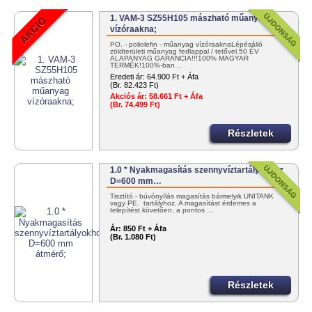
1. VAM-3 SZ55H105 mászható műanyag
vízóraakna;
PO. - poliolefin - műanyag vízóraaknaLépésálló
zöldterületi műanyag fedlappal / tetővel.50 ÉV
ALAPANYAG GARANCIA!!!100% MAGYAR
TERMÉK!100%-ban…
Eredeti ár:
64.900 Ft + Áfa
(Br. 82.423 Ft)
Akciós ár:
58.661 Ft + Áfa
(Br. 74.499 Ft)
Részletek
1.0 * Nyakmagasítás szennyvíztartályokhoz
D=600 mm…
Tisztító - búvónyílás magasítás bármelyik UNITANK
vagy PE. tartályhoz. A magasítást érdemes a
telepítést követően, a pontos …
Ár:
850 Ft + Áfa
(Br. 1.080 Ft)
Részletek