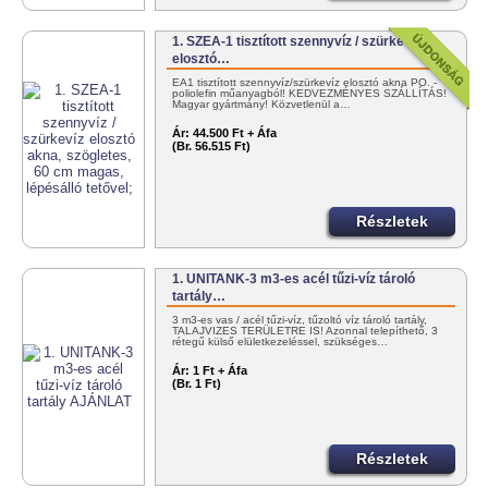
1. SZEA-1 tisztított szennyvíz / szürkevíz
elosztó…
EA1 tisztított szennyvíz/szürkevíz elosztó akna PO. -
poliolefin műanyagból! KEDVEZMÉNYES SZÁLLÍTÁS!
Magyar gyártmány! Közvetlenül a…
Ár:
44.500 Ft + Áfa
(Br. 56.515 Ft)
Részletek
1. UNITANK-3 m3-es acél tűzi-víz tároló
tartály…
3 m3-es vas / acél tűzi-víz, tűzoltó víz tároló tartály,
TALAJVIZES TERÜLETRE IS! Azonnal telepíthető, 3
rétegű külső elületkezeléssel, szükséges…
Ár:
1 Ft + Áfa
(Br. 1 Ft)
Részletek