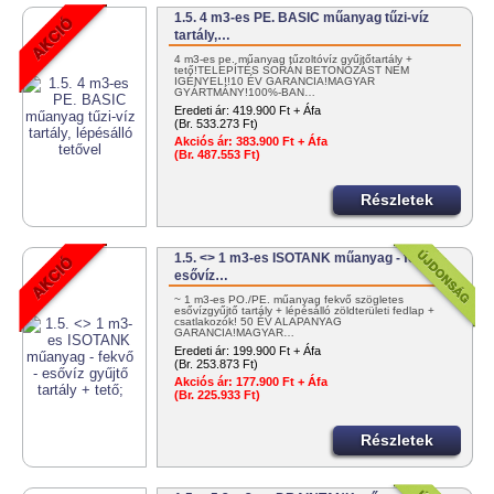
1.5. 4 m3-es PE. BASIC műanyag tűzi-víz
tartály,…
4 m3-es pe. műanyag tűzoltóvíz gyűjtőtartály +
tető!TELEPÍTÉS SORÁN BETONOZÁST NEM
IGÉNYEL!!10 ÉV GARANCIA!MAGYAR
GYÁRTMÁNY!100%-BAN…
Eredeti ár:
419.900 Ft + Áfa
(Br. 533.273 Ft)
Akciós ár:
383.900 Ft + Áfa
(Br. 487.553 Ft)
Részletek
1.5. <> 1 m3-es ISOTANK műanyag - fekvő -
esővíz…
~ 1 m3-es PO./PE. műanyag fekvő szögletes
esővízgyűjtő tartály + lépésálló zöldterületi fedlap +
csatlakozók! 50 ÉV ALAPANYAG
GARANCIA!MAGYAR…
Eredeti ár:
199.900 Ft + Áfa
(Br. 253.873 Ft)
Akciós ár:
177.900 Ft + Áfa
(Br. 225.933 Ft)
Részletek