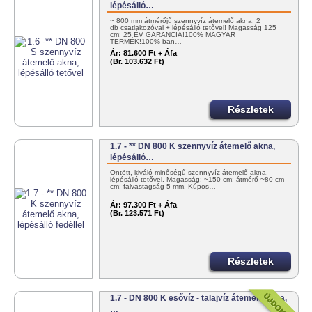
lépésálló…
~ 800 mm átmérőjű szennyvíz átemelő akna, 2
db csatlakozóval + lépésálló tetővel! Magasság 125
cm; 25 ÉV GARANCIA!100% MAGYAR
TERMÉK!100%-ban…
Ár:
81.600 Ft + Áfa
(Br. 103.632 Ft)
Részletek
1.7 - ** DN 800 K szennyvíz átemelő akna,
lépésálló…
Öntött, kiváló minőségű szennyvíz átemelő akna,
lépésálló tetővel. Magasság: ~150 cm; átmérő ~80 cm
cm; falvastagság 5 mm. Kúpos…
Ár:
97.300 Ft + Áfa
(Br. 123.571 Ft)
Részletek
1.7 - DN 800 K esővíz - talajvíz átemelő akna,
…