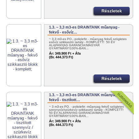
Részletek
1.3. ~ 3,3 m3-es DRAINTANK műanyag -
fekvő - esővíz…
~ 3,3 m3-es PO.- poliolefin - műanyag fekvő szögletes
esővíz szikkasztó tartály - KOMPLETT! 50 ÉV
ALAPANYAG GARANCIA!MAGYAR
GYÁRTMÁNY!100%-BAN…
Ár:
349.900 Ft + Áfa
(Br. 444.373 Ft)
Részletek
1.3. ~ 3,3 m3-es DRAINTANK műanyag -
fekvő - tisztított…
~ 3 m3-es PO. - poliolefin -műanyag fekvő szögletes
szennyvíz/szürkevíz szikkasztó tartály - KOMPLETT!
50 ÉV ALAPANYAG GARANCIA!MAGYAR
GYÁRTMÁNY!100%-BAN…
Ár:
349.900 Ft + Áfa
(Br. 444.373 Ft)