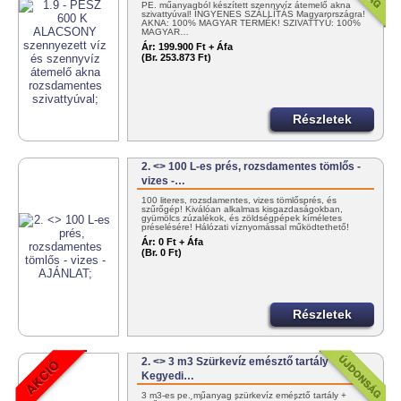
PE. műanyagból készített szennyvíz átemelő akna
szivattyúval! INGYENES SZÁLLÍTÁS Magyarországra!
AKNA: 100% MAGYAR TERMÉK! SZIVATTYÚ: 100%
MAGYAR…
Ár:
199.900 Ft + Áfa
(Br. 253.873 Ft)
Részletek
2. <> 100 L-es prés, rozsdamentes tömlős -
vizes -…
100 literes, rozsdamentes, vizes tömlősprés, és
szűrőgép! Kiválóan alkalmas kisgazdaságokban,
gyümölcs zúzalékok, és zöldségpépek kíméletes
préselésére! Hálózati víznyomással működtethető!
30/383-4000
Ár:
0 Ft + Áfa
(Br. 0 Ft)
Részletek
2. <> 3 m3 Szürkevíz emésztő tartály
Kegyedi…
3 m3-es pe. műanyag szürkevíz emésztő tartály +