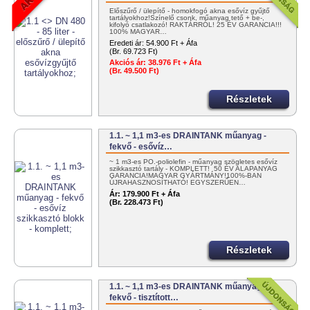
Előszűrő / ülepítő - homokfogó akna esővíz gyűjtő
tartályokhoz!Színelő csonk, műanyag tető + be-,
kifolyó csatlakozó! RAKTÁRRÓL! 25 ÉV GARANCIA!!!
100% MAGYAR…
Eredeti ár:
54.900 Ft + Áfa
(Br. 69.723 Ft)
Akciós ár:
38.976 Ft + Áfa
(Br. 49.500 Ft)
Részletek
1.1. ~ 1,1 m3-es DRAINTANK műanyag -
fekvő - esővíz…
~ 1 m3-es PO.-poliolefin - műanyag szögletes esővíz
szikkasztó tartály - KOMPLETT! 50 ÉV ALAPANYAG
GARANCIA!MAGYAR GYÁRTMÁNY!100%-BAN
ÚJRAHASZNOSÍTHATÓ! EGYSZERŰEN…
Ár:
179.900 Ft + Áfa
(Br. 228.473 Ft)
Részletek
1.1. ~ 1,1 m3-es DRAINTANK műanyag -
fekvő - tisztított…