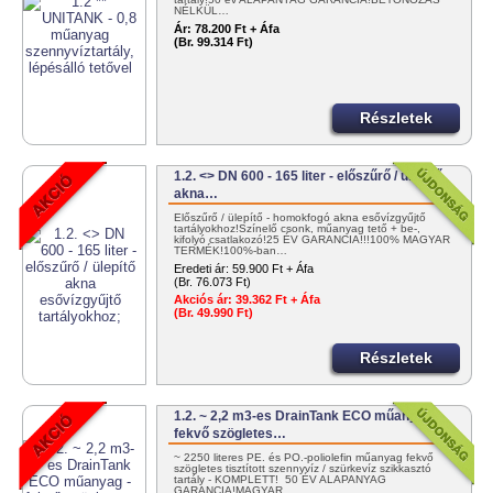
NÉLKÜL…
Ár:
78.200 Ft + Áfa
(Br. 99.314 Ft)
Részletek
1.2. <> DN 600 - 165 liter - előszűrő / ülepítő
akna…
Előszűrő / ülepítő - homokfogó akna esővízgyűjtő
tartályokhoz!Színelő csonk, műanyag tető + be-,
kifolyó csatlakozó!25 ÉV GARANCIA!!!100% MAGYAR
TERMÉK!100%-ban…
Eredeti ár:
59.900 Ft + Áfa
(Br. 76.073 Ft)
Akciós ár:
39.362 Ft + Áfa
(Br. 49.990 Ft)
Részletek
1.2. ~ 2,2 m3-es DrainTank ECO műanyag -
fekvő szögletes…
~ 2250 literes PE. és PO.-poliolefin műanyag fekvő
szögletes tisztított szennyvíz / szürkevíz szikkasztó
tartály - KOMPLETT! 50 ÉV ALAPANYAG
GARANCIA!MAGYAR…