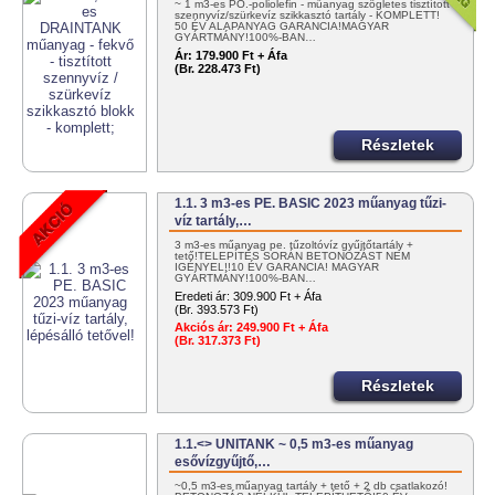
~ 1 m3-es PO.-poliolefin - műanyag szögletes tisztított
szennyvíz/szürkevíz szikkasztó tartály - KOMPLETT!
50 ÉV ALAPANYAG GARANCIA!MAGYAR
GYÁRTMÁNY!100%-BAN…
Ár:
179.900 Ft + Áfa
(Br. 228.473 Ft)
Részletek
1.1. 3 m3-es PE. BASIC 2023 műanyag tűzi-
víz tartály,…
3 m3-es műanyag pe. tűzoltóvíz gyűjtőtartály +
tető!TELEPÍTÉS SORÁN BETONOZÁST NEM
IGÉNYEL!!10 ÉV GARANCIA! MAGYAR
GYÁRTMÁNY!100%-BAN…
Eredeti ár:
309.900 Ft + Áfa
(Br. 393.573 Ft)
Akciós ár:
249.900 Ft + Áfa
(Br. 317.373 Ft)
Részletek
1.1.<> UNITANK ~ 0,5 m3-es műanyag
esővízgyűjtő,…
~0,5 m3-es műanyag tartály + tető + 2 db csatlakozó!