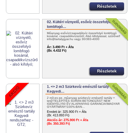
Részletek
02. Kültéri víznyelő, esővíz összefolyó
lombfogó…
Műanyag esővíz/csapadékvíz összefolyó lombfogó
kosárral, csapadékvízszűrő; Alsó kifolyással, szűrővel!
info@tartalygyar.hu vagy 30/383-4000
Ár:
3.490 Ft + Áfa
(Br. 4.432 Ft)
Részletek
1. <> 2 m3 Szürkevíz emésztő tartály
Kegyedi…
2 m3-es pe. műanyag szürkevíz emésztő tartály +
tető!TELEPÍTÉS SORÁN BETONOZÁST NEM
IGÉNYEL!!50 ÉV ALAPANYAG GARANCIA!MAGYAR
GYÁRTMÁNY!100%-BAN…
Eredeti ár:
325.900 Ft + Áfa
(Br. 413.893 Ft)
Akciós ár:
275.900 Ft + Áfa
(Br. 350.393 Ft)