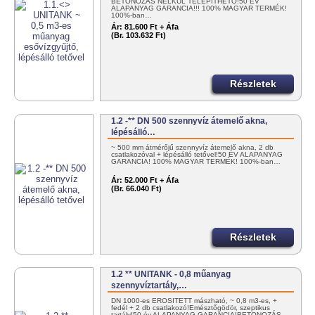
BETONOZÁS NÉLKÜL TELEPÍTHETŐ!50 ÉV
ALAPANYAG GARANCIA!!! 100% MAGYAR TERMÉK!
100%-ban…
Ár:
81.600 Ft + Áfa
(Br. 103.632 Ft)
Részletek
1.2 -** DN 500 szennyvíz átemelő akna,
lépésálló…
~ 500 mm átmérőjű szennyvíz átemelő akna, 2 db
csatlakozóval + lépésálló tetővel!50 ÉV ALAPANYAG
GARANCIA! 100% MAGYAR TERMÉK! 100%-ban…
Ár:
52.000 Ft + Áfa
(Br. 66.040 Ft)
Részletek
1.2 ** UNITANK - 0,8 műanyag
szennyvíztartály,…
DN 1000-es ERŐSÍTETT mászható, ~ 0,8 m3-es, +
fedél + 2 db csatlakozó!Emésztőgödör, szeptikus
tartály!50 év ALAPANYAG GARANCIA!BETONOZÁS