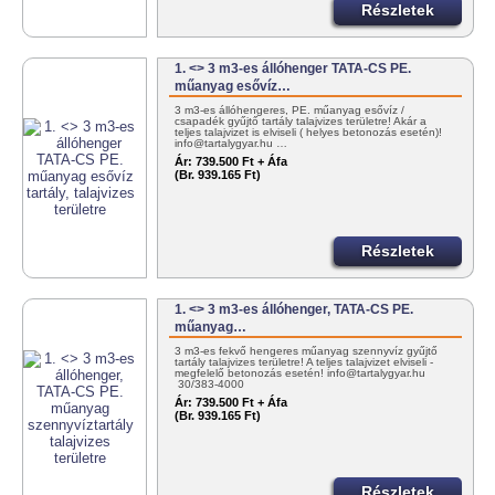
Részletek
1. <> 3 m3-es állóhenger TATA-CS PE.
műanyag esővíz…
3 m3-es állóhengeres, PE. műanyag esővíz /
csapadék gyűjtő tartály talajvizes területre! Akár a
teljes talajvizet is elviseli ( helyes betonozás esetén)!
info@tartalygyar.hu …
Ár:
739.500 Ft + Áfa
(Br. 939.165 Ft)
Részletek
1. <> 3 m3-es állóhenger, TATA-CS PE.
műanyag…
3 m3-es fekvő hengeres műanyag szennyvíz gyűjtő
tartály talajvizes területre! A teljes talajvizet elviseli -
megfelelő betonozás esetén! info@tartalygyar.hu
30/383-4000
Ár:
739.500 Ft + Áfa
(Br. 939.165 Ft)
Részletek