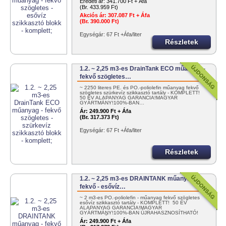
Eredeti ár:
341.700 Ft + Áfa
(Br. 433.959 Ft)
Akciós ár:
307.087 Ft + Áfa
(Br. 390.000 Ft)
Egységár: 67 Ft +Áfa/liter
Részletek
1.2. ~ 2,25 m3-es DrainTank ECO műanyag -
fekvő szögletes…
~ 2250 literes PE. és PO.-poliolefin műanyag fekvő
szögletes szürkevíz szikkasztó tartály - KOMPLETT!
50 ÉV ALAPANYAG GARANCIA!MAGYAR
GYÁRTMÁNY!100%-BAN…
Ár:
249.900 Ft + Áfa
(Br. 317.373 Ft)
Egységár: 67 Ft +Áfa/liter
Részletek
1.2. ~ 2,25 m3-es DRAINTANK műanyag -
fekvő - esővíz…
~ 2 m3-es PO.-poliolefin - műanyag fekvő szögletes
esővíz szikkasztó tartály - KOMPLETT! 50 ÉV
ALAPANYAG GARANCIA!MAGYAR
GYÁRTMÁNY!100%-BAN ÚJRAHASZNOSÍTHATÓ!
EGYSZERŰEN…
Ár:
249.900 Ft + Áfa