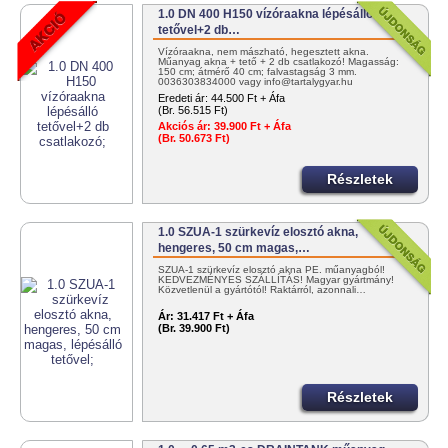
1.0 DN 400 H150 vízóraakna lépésálló
tetővel+2 db…
Vízóraakna, nem mászható, hegesztett akna.
Műanyag akna + tető + 2 db csatlakozó! Magasság:
150 cm; átmérő 40 cm; falvastagság 3 mm.
0036303834000 vagy info@tartalygyar.hu
Eredeti ár:
44.500 Ft + Áfa
(Br. 56.515 Ft)
Akciós ár:
39.900 Ft + Áfa
(Br. 50.673 Ft)
Részletek
1.0 SZUA-1 szürkevíz elosztó akna,
hengeres, 50 cm magas,…
SZUA-1 szürkevíz elosztó akna PE. műanyagból!
KEDVEZMÉNYES SZÁLLÍTÁS! Magyar gyártmány!
Közvetlenül a gyártótól! Raktárról, azonnali…
Ár:
31.417 Ft + Áfa
(Br. 39.900 Ft)
Részletek