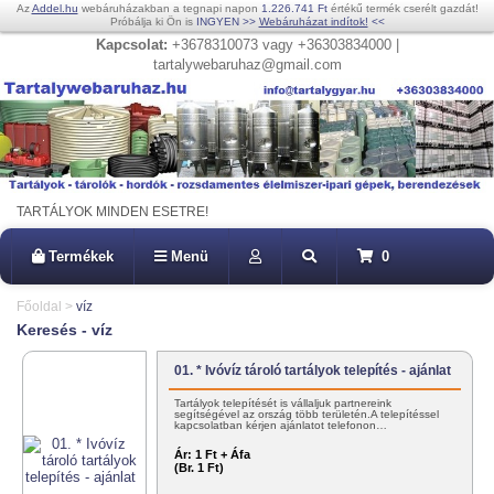
Az
Addel.hu
webáruházakban a tegnapi napon
1.226.741 Ft
értékű termék cserélt gazdát!
Próbálja ki Ön is
INGYEN
>>
Webáruházat indítok!
<<
Kapcsolat:
+3678310073 vagy +36303834000 |
tartalywebaruhaz@gmail.com
TARTÁLYOK MINDEN ESETRE!
Termékek
Menü
0
Főoldal
>
víz
Keresés - víz
01. * Ivóvíz tároló tartályok telepítés - ajánlat
Tartályok telepítését is vállaljuk partnereink
segítségével az ország több területén.A telepítéssel
kapcsolatban kérjen ajánlatot telefonon…
Ár:
1 Ft + Áfa
(Br. 1 Ft)