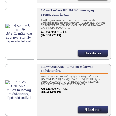
1.4.<> 1 m3-es PE. BASIC, műanyag
szennyvíztartály,…
1 m3-es műanyag pe. szennyvízgyűjtő tartály.
Emésztőgödör, szeptikus tartály! TELEPÍTÉS SORÁN
BETONOZÁST NEM IGÉNYEL!!50 ÉV ALAPANYAG
GARANCIA! MAGYAR…
Ár:
154.900 Ft + Áfa
(Br. 196.723 Ft)
Részletek
1.4.<> UNITANK - 1 m3-es műanyag
esővíztartály, …
1000 literes HD-PE műanyag tartály + tető! 25 ÉV
GARANCIA!!! 100% MAGYAR TERMÉK! 100%-ban
ÚJRAHASZNOSÍTHATÓ! BETONOZÁS NÉLKÜL
TELEPÍTHETŐ! ÉME ENGEDÉLYES! …
Ár:
121.500 Ft + Áfa
(Br. 154.305 Ft)
Részletek