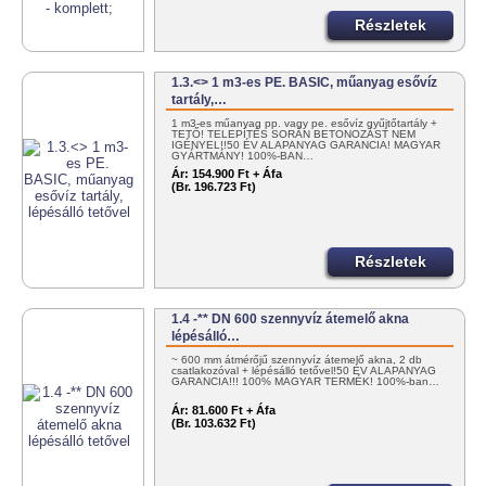
Részletek
1.3.<> 1 m3-es PE. BASIC, műanyag esővíz
tartály,…
1 m3-es műanyag pp. vagy pe. esővíz gyűjtőtartály +
TETŐ! TELEPÍTÉS SORÁN BETONOZÁST NEM
IGÉNYEL!!50 ÉV ALAPANYAG GARANCIA! MAGYAR
GYÁRTMÁNY! 100%-BAN…
Ár:
154.900 Ft + Áfa
(Br. 196.723 Ft)
Részletek
1.4 -** DN 600 szennyvíz átemelő akna
lépésálló…
~ 600 mm átmérőjű szennyvíz átemelő akna, 2 db
csatlakozóval + lépésálló tetővel!50 ÉV ALAPANYAG
GARANCIA!!! 100% MAGYAR TERMÉK! 100%-ban…
Ár:
81.600 Ft + Áfa
(Br. 103.632 Ft)