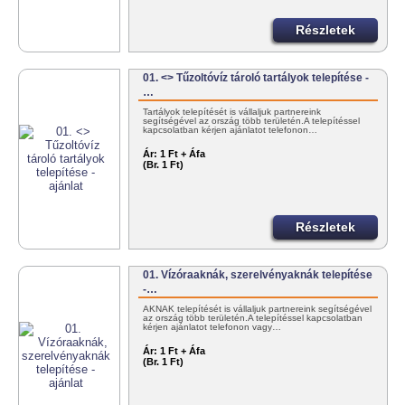
Részletek
01. <> Tűzoltóvíz tároló tartályok telepítése -
…
Tartályok telepítését is vállaljuk partnereink
segítségével az ország több területén.A telepítéssel
kapcsolatban kérjen ajánlatot telefonon…
Ár:
1 Ft + Áfa
(Br. 1 Ft)
Részletek
01. Vízóraaknák, szerelvényaknák telepítése
-…
AKNÁK telepítését is vállaljuk partnereink segítségével
az ország több területén.A telepítéssel kapcsolatban
kérjen ajánlatot telefonon vagy…
Ár:
1 Ft + Áfa
(Br. 1 Ft)