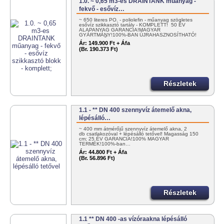
1.0. ~ 0,65 m3-es DRAINTANK műanyag -
fekvő - esővíz…
~ 650 literes PO. - poliolefin - műanyag szögletes
esővíz szikkasztó tartály - KOMPLETT! 50 ÉV
ALAPANYAG GARANCIA!MAGYAR
GYÁRTMÁNY!100%-BAN ÚJRAHASZNOSÍTHATÓ!
EGYSZERŰEN…
Ár:
149.900 Ft + Áfa
(Br. 190.373 Ft)
Részletek
1.1 - ** DN 400 szennyvíz átemelő akna,
lépésálló…
~ 400 mm átmérőjű szennyvíz átemelő akna, 2
db csatlakozóval + lépésálló tetővel! Magasság 150
cm; 25 ÉV GARANCIA!100% MAGYAR
TERMÉK!100%-ban…
Ár:
44.800 Ft + Áfa
(Br. 56.896 Ft)
Részletek
1.1 ** DN 400 -as vízóraakna lépésálló