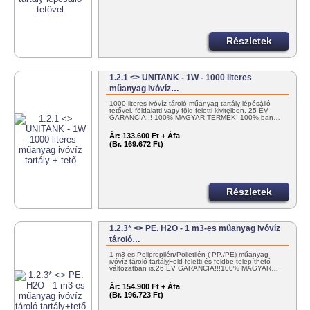
Részletek
1.2.1 <> UNITANK - 1W - 1000 literes
műanyag ivóvíz…
1000 literes ivóvíz tároló műanyag tartály lépésálló
tetővel, földalatti vagy föld feletti kivitelben. 25 ÉV
GARANCIA!!! 100% MAGYAR TERMÉK! 100%-ban…
Ár:
133.600 Ft + Áfa
(Br. 169.672 Ft)
Részletek
1.2.3* <> PE. H2O - 1 m3-es műanyag ivóvíz
tároló…
1 m3-es Polipropilén/Polietilén ( PP./PE) műanyag
ivóvíz tároló tartályFöld feletti és földbe telepíthető
változatban is.26 ÉV GARANCIA!!!100% MAGYAR…
Ár:
154.900 Ft + Áfa
(Br. 196.723 Ft)