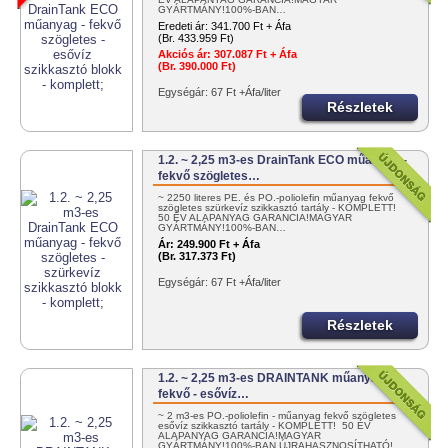
GYÁRTMÁNY!100%-BAN…
Eredeti ár:
341.700 Ft + Áfa
(Br. 433.959 Ft)
Akciós ár:
307.087 Ft + Áfa
(Br. 390.000 Ft)
Egységár: 67 Ft +Áfa/liter
Részletek
1.2. ~ 2,25 m3-es DrainTank ECO műanyag -
fekvő szögletes…
~ 2250 literes PE. és PO.-poliolefin műanyag fekvő
szögletes szürkevíz szikkasztó tartály - KOMPLETT!
50 ÉV ALAPANYAG GARANCIA!MAGYAR
GYÁRTMÁNY!100%-BAN…
Ár:
249.900 Ft + Áfa
(Br. 317.373 Ft)
Egységár: 67 Ft +Áfa/liter
Részletek
1.2. ~ 2,25 m3-es DRAINTANK műanyag -
fekvő - esővíz…
~ 2 m3-es PO.-poliolefin - műanyag fekvő szögletes
esővíz szikkasztó tartály - KOMPLETT! 50 ÉV
ALAPANYAG GARANCIA!MAGYAR
GYÁRTMÁNY!100%-BAN ÚJRAHASZNOSÍTHATÓ!