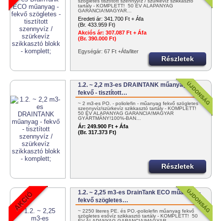
szögletes tisztított szennyvíz / szürkevíz szikkasztó
tartály - KOMPLETT! 50 ÉV ALAPANYAG
GARANCIA!MAGYAR…
Eredeti ár:
341.700 Ft + Áfa
(Br. 433.959 Ft)
Akciós ár:
307.087 Ft + Áfa
(Br. 390.000 Ft)
Egységár: 67 Ft +Áfa/liter
Részletek
1.2. ~ 2,2 m3-es DRAINTANK műanyag -
fekvő - tisztított…
~ 2 m3-es PO. - poliolefin - műanyag fekvő szögletes
szennyvíz/szürkevíz szikkasztó tartály - KOMPLETT!
50 ÉV ALAPANYAG GARANCIA!MAGYAR
GYÁRTMÁNY!100%-BAN…
Ár:
249.900 Ft + Áfa
(Br. 317.373 Ft)
Részletek
1.2. ~ 2,25 m3-es DrainTank ECO műanyag -
fekvő szögletes…
~ 2250 literes PE. és PO.-poliolefin műanyag fekvő
szögletes esővíz szikkasztó tartály - KOMPLETT! 50
ÉV ALAPANYAG GARANCIA!MAGYAR