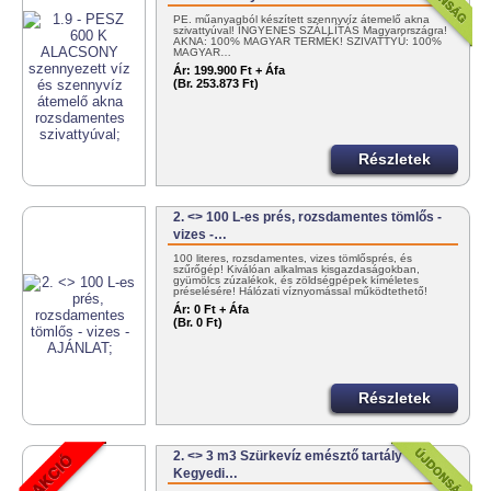
PE. műanyagból készített szennyvíz átemelő akna
szivattyúval! INGYENES SZÁLLÍTÁS Magyarországra!
AKNA: 100% MAGYAR TERMÉK! SZIVATTYÚ: 100%
MAGYAR…
Ár:
199.900 Ft + Áfa
(Br. 253.873 Ft)
Részletek
2. <> 100 L-es prés, rozsdamentes tömlős -
vizes -…
100 literes, rozsdamentes, vizes tömlősprés, és
szűrőgép! Kiválóan alkalmas kisgazdaságokban,
gyümölcs zúzalékok, és zöldségpépek kíméletes
préselésére! Hálózati víznyomással működtethető!
30/383-4000
Ár:
0 Ft + Áfa
(Br. 0 Ft)
Részletek
2. <> 3 m3 Szürkevíz emésztő tartály
Kegyedi…