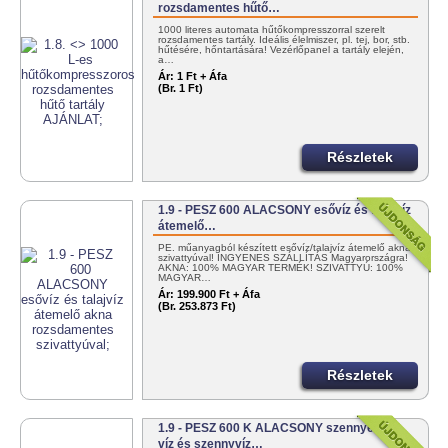
rozsdamentes hűtő…
1000 literes automata hűtőkompresszorral szerelt
rozsdamentes tartály. Ideális élelmiszer, pl. tej, bor, stb.
hűtésére, hőntartására! Vezérlőpanel a tartály elején,
a…
Ár:
1 Ft + Áfa
(Br. 1 Ft)
Részletek
1.9 - PESZ 600 ALACSONY esővíz és talajvíz
átemelő…
PE. műanyagból készített esővíz/talajvíz átemelő akna
szivattyúval! INGYENES SZÁLLÍTÁS Magyarországra!
AKNA: 100% MAGYAR TERMÉK! SZIVATTYÚ: 100%
MAGYAR…
Ár:
199.900 Ft + Áfa
(Br. 253.873 Ft)
Részletek
1.9 - PESZ 600 K ALACSONY szennyezett
víz és szennyvíz…