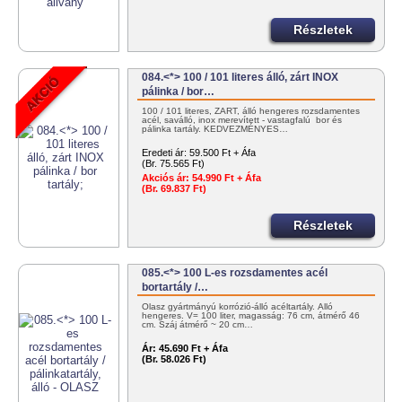
Részletek
084.<*> 100 / 101 literes álló, zárt INOX
pálinka / bor…
100 / 101 literes, ZÁRT, álló hengeres rozsdamentes
acél, saválló, inox merevített - vastagfalú bor és
pálinka tartály. KEDVEZMÉNYES…
Eredeti ár:
59.500 Ft + Áfa
(Br. 75.565 Ft)
Akciós ár:
54.990 Ft + Áfa
(Br. 69.837 Ft)
Részletek
085.<*> 100 L-es rozsdamentes acél
bortartály /…
Olasz gyártmányú korrózió-álló acéltartály. Álló
hengeres. V= 100 liter, magasság: 76 cm, átmérő 46
cm. Száj átmérő ~ 20 cm…
Ár:
45.690 Ft + Áfa
(Br. 58.026 Ft)