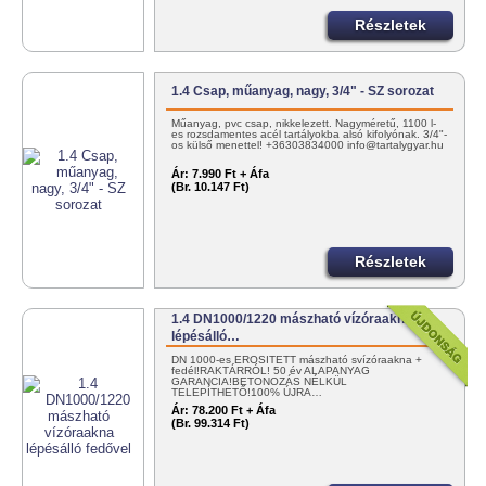
Részletek
1.4 Csap, műanyag, nagy, 3/4" - SZ sorozat
Műanyag, pvc csap, nikkelezett. Nagyméretű, 1100 l-
es rozsdamentes acél tartályokba alsó kifolyónak. 3/4"-
os külső menettel! +36303834000 info@tartalygyar.hu
Ár:
7.990 Ft + Áfa
(Br. 10.147 Ft)
Részletek
1.4 DN1000/1220 mászható vízóraakna
lépésálló…
DN 1000-es ERŐSÍTETT mászható svízóraakna +
fedél!RAKTÁRRÓL! 50 év ALAPANYAG
GARANCIA!BETONOZÁS NÉLKÜL
TELEPÍTHETŐ!100% ÚJRA…
Ár:
78.200 Ft + Áfa
(Br. 99.314 Ft)