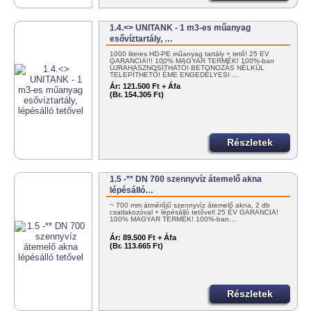
1.4.<> UNITANK - 1 m3-es műanyag
esővíztartály, …
1000 literes HD-PE műanyag tartály + tető! 25 ÉV
GARANCIA!!! 100% MAGYAR TERMÉK! 100%-ban
ÚJRAHASZNOSÍTHATÓ! BETONOZÁS NÉLKÜL
TELEPÍTHETŐ! ÉME ENGEDÉLYES! …
Ár:
121.500 Ft + Áfa
(Br. 154.305 Ft)
Részletek
1.5 -** DN 700 szennyvíz átemelő akna
lépésálló…
~ 700 mm átmérőjű szennyvíz átemelő akna, 2 db
csatlakozóval + lépésálló tetővel! 25 ÉV GARANCIA!
100% MAGYAR TERMÉK! 100%-ban…
Ár:
89.500 Ft + Áfa
(Br. 113.665 Ft)
Részletek