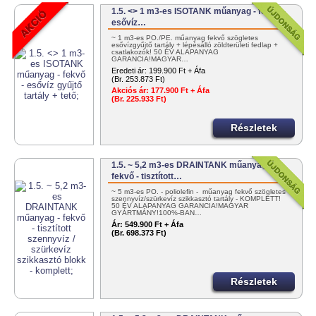
1.5. <> 1 m3-es ISOTANK műanyag - fekvő -
esővíz…
~ 1 m3-es PO./PE. műanyag fekvő szögletes
esővízgyűjtő tartály + lépésálló zöldterületi fedlap +
csatlakozók! 50 ÉV ALAPANYAG
GARANCIA!MAGYAR…
Eredeti ár:
199.900 Ft + Áfa
(Br. 253.873 Ft)
Akciós ár:
177.900 Ft + Áfa
(Br. 225.933 Ft)
Részletek
1.5. ~ 5,2 m3-es DRAINTANK műanyag -
fekvő - tisztított…
~ 5 m3-es PO. - poliolefin - műanyag fekvő szögletes
szennyvíz/szürkevíz szikkasztó tartály - KOMPLETT!
50 ÉV ALAPANYAG GARANCIA!MAGYAR
GYÁRTMÁNY!100%-BAN…
Ár:
549.900 Ft + Áfa
(Br. 698.373 Ft)
Részletek