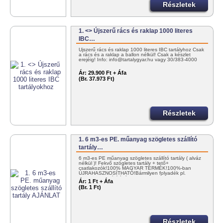
Részletek
1. <> Újszerű rács és raklap 1000 literes
IBC…
Újszerű rács és raklap 1000 literes IBC tartályhoz Csak
a rács és a raklap a ballon nélkül! Csak a készlet
erejéig! Info: info@tartalygyar.hu vagy 30/383-4000
Ár:
29.900 Ft + Áfa
(Br. 37.973 Ft)
Részletek
1. 6 m3-es PE. műanyag szögletes szállító
tartály…
6 m3-es PE műanyag szögletes szállító tartály ( alváz
nélkül )! Fekvő szögletes tartály + tető+
csatlakozók!100% MAGYAR TERMÉK!100%-ban
ÚJRAHASZNOSÍTHATÓ!Bármilyen folyadék pl.
NITROSOL szállítására! KEDVEZMÉNYES…
Ár:
1 Ft + Áfa
(Br. 1 Ft)
Részletek