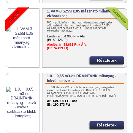
1. VAM-3 SZ55H105 mászható műanyag
vízóraakna;
PO. - poliolefin - műanyag vízóraaknaLépésálló
zöldterületi műanyag fedlappal / tetővel.50 ÉV
ALAPANYAG GARANCIA!!!100% MAGYAR
TERMÉK!100%-ban…
Eredeti ár:
64.900 Ft + Áfa
(Br. 82.423 Ft)
Akciós ár:
58.661 Ft + Áfa
(Br. 74.499 Ft)
Részletek
1.0. ~ 0,65 m3-es DRAINTANK műanyag -
fekvő - esővíz…
~ 650 literes PO. - poliolefin - műanyag szögletes
esővíz szikkasztó tartály - KOMPLETT! 50 ÉV
ALAPANYAG GARANCIA!MAGYAR
GYÁRTMÁNY!100%-BAN ÚJRAHASZNOSÍTHATÓ!
EGYSZERŰEN…
Ár:
149.900 Ft + Áfa
(Br. 190.373 Ft)
Részletek