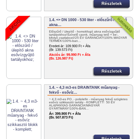
Részletek
1.4. <> DN 1000 - 530 liter - előszűrő / ülepítő
akna…
Előszűrő / ülepítő - homokfogó akna esővízgyűjtő
tartályokhoz!Színelő csonk, műanyag tető + be-,
kifolyó csatlakozó!25 ÉV GARANCIA!!!100% MAGYAR
TERMÉK!100%-ban…
Eredeti ár:
109.900 Ft + Áfa
(Br. 139.573 Ft)
Akciós ár:
99.990 Ft + Áfa
(Br. 126.987 Ft)
Részletek
1.4. ~ 4,3 m3-es DRAINTANK műanyag -
fekvő - esővíz…
~ 4,3 m3-es PO. - poliolefin - műanyag fekvő szögletes
esővíz szikkasztó tartály - KOMPLETT! 50 ÉV
ALAPANYAG GARANCIA!MAGYAR
GYÁRTMÁNY!100%-BAN…
Ár:
399.900 Ft + Áfa
(Br. 507.873 Ft)
Részletek