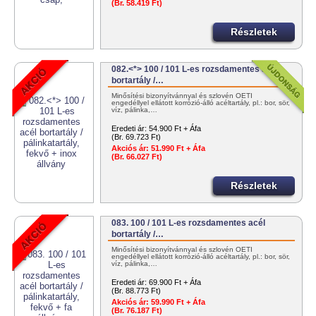
(Br. 58.419 Ft)
Részletek
082.<*> 100 / 101 L-es rozsdamentes acél
bortartály /…
Minősítési bizonyítvánnyal és szlovén OÉTI
engedéllyel ellátott korrózió-álló acéltartály, pl.: bor, sör,
víz, pálinka,…
Eredeti ár:
54.900 Ft + Áfa
(Br. 69.723 Ft)
Akciós ár:
51.990 Ft + Áfa
(Br. 66.027 Ft)
Részletek
083. 100 / 101 L-es rozsdamentes acél
bortartály /…
Minősítési bizonyítvánnyal és szlovén OÉTI
engedéllyel ellátott korrózió-álló acéltartály, pl.: bor, sör,
víz, pálinka,…
Eredeti ár:
69.900 Ft + Áfa
(Br. 88.773 Ft)
Akciós ár:
59.990 Ft + Áfa
(Br. 76.187 Ft)