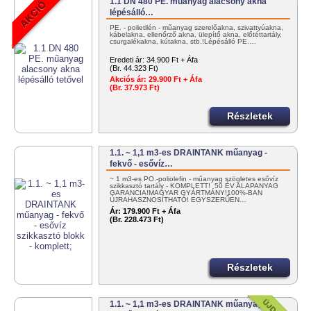
1.1 DN 480 PE. műanyag alacsony akna
lépésálló…
PE. - polietilén - műanyag szerelőakna, szivattyúakna,
kábelakna, ellenőrző akna, ülepítő akna, előtéttartály,
csurgalékakna, kútakna, stb.!Lépésálló PE.…
Eredeti ár:
34.900 Ft + Áfa
(Br. 44.323 Ft)
Akciós ár:
29.900 Ft + Áfa
(Br. 37.973 Ft)
Részletek
1.1. ~ 1,1 m3-es DRAINTANK műanyag -
fekvő - esővíz…
~ 1 m3-es PO.-poliolefin - műanyag szögletes esővíz
szikkasztó tartály - KOMPLETT! 50 ÉV ALAPANYAG
GARANCIA!MAGYAR GYÁRTMÁNY!100%-BAN
ÚJRAHASZNOSÍTHATÓ! EGYSZERŰEN…
Ár:
179.900 Ft + Áfa
(Br. 228.473 Ft)
Részletek
1.1. ~ 1,1 m3-es DRAINTANK műanyag -