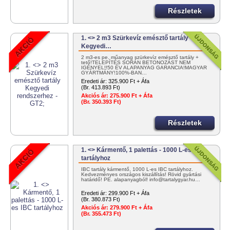
Részletek
1. <> 2 m3 Szürkevíz emésztő tartály
Kegyedi…
2 m3-es pe. műanyag szürkevíz emésztő tartály +
tető!TELEPÍTÉS SORÁN BETONOZÁST NEM
IGÉNYEL!!50 ÉV ALAPANYAG GARANCIA!MAGYAR
GYÁRTMÁNY!100%-BAN…
Eredeti ár:
325.900 Ft + Áfa
(Br. 413.893 Ft)
Akciós ár:
275.900 Ft + Áfa
(Br. 350.393 Ft)
Részletek
1. <> Kármentő, 1 palettás - 1000 L-es IBC
tartályhoz
IBC tartály kármentő, 1000 L-es IBC tartályhoz.
Kedvezményes országos kiszállítás! Rövid gyártási
határidő! PE. alapanyagból! info@tartalygyar.hu…
Eredeti ár:
299.900 Ft + Áfa
(Br. 380.873 Ft)
Akciós ár:
279.900 Ft + Áfa
(Br. 355.473 Ft)