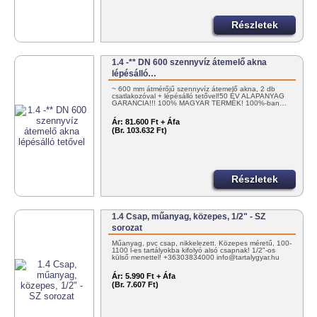
Részletek
1.4 -** DN 600 szennyvíz átemelő akna
lépésálló…
~ 600 mm átmérőjű szennyvíz átemelő akna, 2 db
csatlakozóval + lépésálló tetővel!50 ÉV ALAPANYAG
GARANCIA!!! 100% MAGYAR TERMÉK! 100%-ban…
Ár:
81.600 Ft + Áfa
(Br. 103.632 Ft)
Részletek
1.4 Csap, műanyag, közepes, 1/2" - SZ
sorozat
Műanyag, pvc csap, nikkelezett. Közepes méretű, 100-
1100 l-es tartályokba kifolyó alsó csapnak! 1/2"-os
külső menettel! +36303834000 info@tartalygyar.hu
Ár:
5.990 Ft + Áfa
(Br. 7.607 Ft)