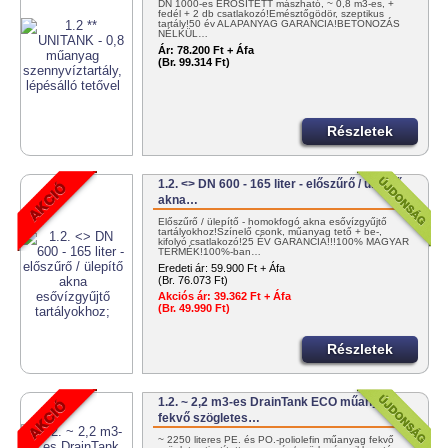
DN 1000-es ERŐSÍTETT mászható, ~ 0,8 m3-es, +
fedél + 2 db csatlakozó!Emésztőgödör, szeptikus
tartály!50 év ALAPANYAG GARANCIA!BETONOZÁS
NÉLKÜL…
Ár:
78.200 Ft + Áfa
(Br. 99.314 Ft)
Részletek
1.2. <> DN 600 - 165 liter - előszűrő / ülepítő
akna…
Előszűrő / ülepítő - homokfogó akna esővízgyűjtő
tartályokhoz!Színelő csonk, műanyag tető + be-,
kifolyó csatlakozó!25 ÉV GARANCIA!!!100% MAGYAR
TERMÉK!100%-ban…
Eredeti ár:
59.900 Ft + Áfa
(Br. 76.073 Ft)
Akciós ár:
39.362 Ft + Áfa
(Br. 49.990 Ft)
Részletek
1.2. ~ 2,2 m3-es DrainTank ECO műanyag -
fekvő szögletes…
~ 2250 literes PE. és PO.-poliolefin műanyag fekvő