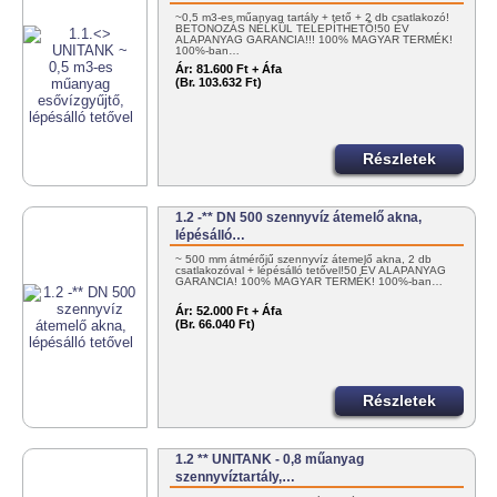
~0,5 m3-es műanyag tartály + tető + 2 db csatlakozó!
BETONOZÁS NÉLKÜL TELEPÍTHETŐ!50 ÉV
ALAPANYAG GARANCIA!!! 100% MAGYAR TERMÉK!
100%-ban…
Ár:
81.600 Ft + Áfa
(Br. 103.632 Ft)
Részletek
1.2 -** DN 500 szennyvíz átemelő akna,
lépésálló…
~ 500 mm átmérőjű szennyvíz átemelő akna, 2 db
csatlakozóval + lépésálló tetővel!50 ÉV ALAPANYAG
GARANCIA! 100% MAGYAR TERMÉK! 100%-ban…
Ár:
52.000 Ft + Áfa
(Br. 66.040 Ft)
Részletek
1.2 ** UNITANK - 0,8 műanyag
szennyvíztartály,…