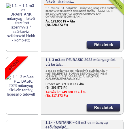
fekvő - tisztított…
~ 1 m3-es PO.-poliolefin - műanyag szögletes tisztított
szennyvíz/szürkevíz szikkasztó tartály - KOMPLETT!
50 ÉV ALAPANYAG GARANCIA!MAGYAR
GYÁRTMÁNY!100%-BAN…
Ár:
179.900 Ft + Áfa
(Br. 228.473 Ft)
Részletek
1.1. 3 m3-es PE. BASIC 2023 műanyag tűzi-
víz tartály,…
3 m3-es műanyag pe. tűzoltóvíz gyűjtőtartály +
tető!TELEPÍTÉS SORÁN BETONOZÁST NEM
IGÉNYEL!!10 ÉV GARANCIA! MAGYAR
GYÁRTMÁNY!100%-BAN…
Eredeti ár:
309.900 Ft + Áfa
(Br. 393.573 Ft)
Akciós ár:
249.900 Ft + Áfa
(Br. 317.373 Ft)
Részletek
1.1.<> UNITANK ~ 0,5 m3-es műanyag
esővízgyűjtő,…