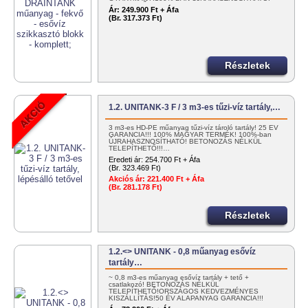
EGYSZERŰEN…
Ár:
249.900 Ft + Áfa
(Br. 317.373 Ft)
Részletek
1.2. UNITANK-3 F / 3 m3-es tűzi-víz tartály,…
3 m3-es HD-PE műanyag tűzi-víz tároló tartály! 25 ÉV
GARANCIA!!! 100% MAGYAR TERMÉK! 100%-ban
ÚJRAHASZNOSÍTHATÓ! BETONOZÁS NÉLKÜL
TELEPÍTHETŐ!!!…
Eredeti ár:
254.700 Ft + Áfa
(Br. 323.469 Ft)
Akciós ár:
221.400 Ft + Áfa
(Br. 281.178 Ft)
Részletek
1.2.<> UNITANK - 0,8 műanyag esővíz
tartály…
~ 0,8 m3-es műanyag esővíz tartály + tető +
csatlakozó! BETONOZÁS NÉLKÜL
TELEPÍTHETŐ!ORSZÁGOS KEDVEZMÉNYES
KISZÁLLÍTÁS!50 ÉV ALAPANYAG GARANCIA!!!
100%…