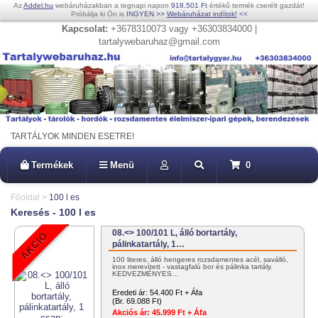
Az
Addel.hu
webáruházakban a tegnapi napon
918.501 Ft
értékű termék cserélt gazdát!
Próbálja ki Ön is
INGYEN
>>
Webáruházat indítok!
<<
Kapcsolat:
+3678310073 vagy +36303834000 |
tartalywebaruhaz@gmail.com
TARTÁLYOK MINDEN ESETRE!
Termékek
Menü
0
Főoldal
>
100 l es
Keresés - 100 l es
08.<> 100/101 L, álló bortartály,
pálinkatartály, 1…
100 literes, álló hengeres rozsdamentes acél, saválló,
inox merevített - vastagfalú bor és pálinka tartály.
KEDVEZMÉNYES…
Eredeti ár:
54.400 Ft + Áfa
(Br. 69.088 Ft)
Akciós ár:
45.999 Ft + Áfa