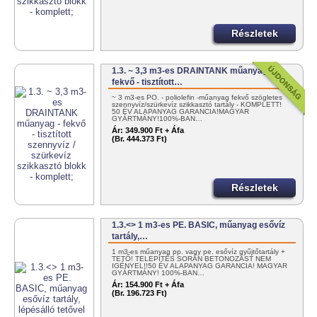
Részletek
1.3. ~ 3,3 m3-es DRAINTANK műanyag -
fekvő - tisztított…
~ 3 m3-es PO. - poliolefin -műanyag fekvő szögletes
szennyvíz/szürkevíz szikkasztó tartály - KOMPLETT!
50 ÉV ALAPANYAG GARANCIA!MAGYAR
GYÁRTMÁNY!100%-BAN…
Ár:
349.900 Ft + Áfa
(Br. 444.373 Ft)
Részletek
1.3.<> 1 m3-es PE. BASIC, műanyag esővíz
tartály,…
1 m3-es műanyag pp. vagy pe. esővíz gyűjtőtartály +
TETŐ! TELEPÍTÉS SORÁN BETONOZÁST NEM
IGÉNYEL!!50 ÉV ALAPANYAG GARANCIA! MAGYAR
GYÁRTMÁNY! 100%-BAN…
Ár:
154.900 Ft + Áfa
(Br. 196.723 Ft)