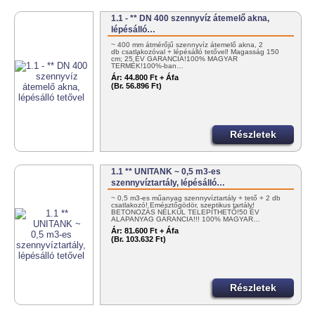
1.1 - ** DN 400 szennyvíz átemelő akna,
lépésálló…
~ 400 mm átmérőjű szennyvíz átemelő akna, 2
db csatlakozóval + lépésálló tetővel! Magasság 150
cm; 25 ÉV GARANCIA!100% MAGYAR
TERMÉK!100%-ban…
Ár:
44.800 Ft + Áfa
(Br. 56.896 Ft)
Részletek
1.1 ** UNITANK ~ 0,5 m3-es
szennyvíztartály, lépésálló…
~ 0,5 m3-es műanyag szennyvíztartály + tető + 2 db
csatlakozó! Emésztőgödör, szeptikus tartály!
BETONOZÁS NÉLKÜL TELEPÍTHETŐ!50 ÉV
ALAPANYAG GARANCIA!!! 100% MAGYAR…
Ár:
81.600 Ft + Áfa
(Br. 103.632 Ft)
Részletek