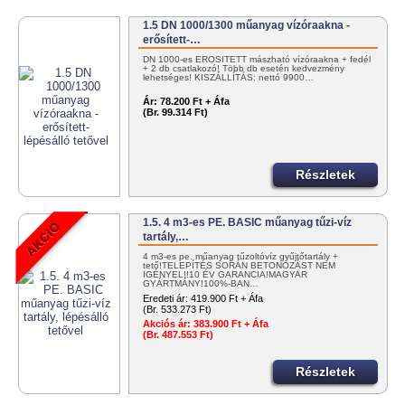
1.5 DN 1000/1300 műanyag vízóraakna -
erősített-…
DN 1000-es ERŐSÍTETT mászható vízóraakna + fedél
+ 2 db csatlakozó! Több db esetén kedvezmény
lehetséges! KISZÁLLÍTÁS: nettó 9900…
Ár:
78.200 Ft + Áfa
(Br. 99.314 Ft)
Részletek
1.5. 4 m3-es PE. BASIC műanyag tűzi-víz
tartály,…
4 m3-es pe. műanyag tűzoltóvíz gyűjtőtartály +
tető!TELEPÍTÉS SORÁN BETONOZÁST NEM
IGÉNYEL!!10 ÉV GARANCIA!MAGYAR
GYÁRTMÁNY!100%-BAN…
Eredeti ár:
419.900 Ft + Áfa
(Br. 533.273 Ft)
Akciós ár:
383.900 Ft + Áfa
(Br. 487.553 Ft)
Részletek