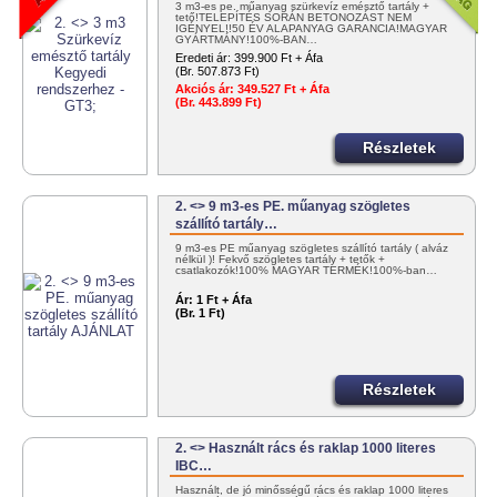
3 m3-es pe. műanyag szürkevíz emésztő tartály +
tető!TELEPÍTÉS SORÁN BETONOZÁST NEM
IGÉNYEL!!50 ÉV ALAPANYAG GARANCIA!MAGYAR
GYÁRTMÁNY!100%-BAN…
Eredeti ár:
399.900 Ft + Áfa
(Br. 507.873 Ft)
Akciós ár:
349.527 Ft + Áfa
(Br. 443.899 Ft)
Részletek
2. <> 9 m3-es PE. műanyag szögletes
szállító tartály…
9 m3-es PE műanyag szögletes szállító tartály ( alváz
nélkül )! Fekvő szögletes tartály + tetők +
csatlakozók!100% MAGYAR TERMÉK!100%-ban…
Ár:
1 Ft + Áfa
(Br. 1 Ft)
Részletek
2. <> Használt rács és raklap 1000 literes
IBC…
Használt, de jó minősségű rács és raklap 1000 literes