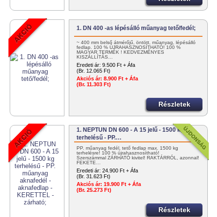
1. DN 400 -as lépésálló műanyag tető/fedél;
~ 400 mm belső átmérőjű, öntött, műanyag, lépésálló
fedlap. 100 % ÚJRAHASZNOSÍTHATÓ! 100 %
MAGYAR TERMÉK ! KEDVEZMÉNYES
KISZÁLLÍTÁS…
Eredeti ár:
9.500 Ft + Áfa
(Br. 12.065 Ft)
Akciós ár:
8.900 Ft + Áfa
(Br. 11.303 Ft)
Részletek
1. NEPTUN DN 600 - A 15 jelű - 1500 kg
terhelésű - PP.…
PP. műanyag fedél, tető fedlap max. 1500 kg
terhelésre! 100 % újrahasznosítható!
Szerszámmal ZÁRHATÓ kivitel! RAKTÁRRÓL, azonnal!
FEKETE…
Eredeti ár:
24.900 Ft + Áfa
(Br. 31.623 Ft)
Akciós ár:
19.900 Ft + Áfa
(Br. 25.273 Ft)
Részletek