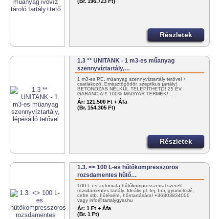
(Br. 196.723 Ft)
Részletek
1.3 ** UNITANK - 1 m3-es műanyag
szennyvíztartály,…
1 m3-es PE. műanyag szennyvíztartály tetővel +
csatlakozó! Emésztőgödör, szeptikus tartály!
BETONOZÁS NÉLKÜL TELEPÍTHETŐ! 25 ÉV
GARANCIA!!! 100% MAGYAR TERMÉK!…
Ár:
121.500 Ft + Áfa
(Br. 154.305 Ft)
Részletek
1.3. <> 100 L-es hűtőkompresszoros
rozsdamentes hűtő…
100 L-es automata hűtőkompresszorral szerelt
rozsdamentes tartály. Ideális pl. tej, bor, gyümölcslé,
cefre stb. hűtésére, hőntartására! +36303834000
vagy info@tartalygyar.hu
Ár:
1 Ft + Áfa
(Br. 1 Ft)