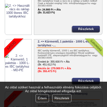
IBC tartályhoz Csak a rács és a raklap a ballon nélkül!
Csak a készlet erejéig! Info: info@tartalygyar.hu vagy
30/383-4000
Ár:
24.900 Ft + Áfa
(Br. 31.623 Ft)
Részletek
2. <> Kármentő, 1 palettás - 1000 L-es IBC
tartályhoz -…
IBC tartály kármentő, 1000 L-es IBC tartályhoz.
Kedvezményes országos kiszállítás! Rövid szállítási
határidő! PE. alapanyagból! info@tartalygyar.hu vagy
30/383-4000
Eredeti ár:
355.600 Ft + Áfa
(Br. 451.612 Ft)
Akciós ár:
279.900 Ft + Áfa
(Br. 355.473 Ft)
Részletek
Az oldal sütiket használ a felhasználói élmény fokozása céljából.
Az oldal böngészésével elfogadja ezt.
2. DN 480 mm-es lépésálló műanyag
tető/fedél;
Értem
Részletek
~ 480 mm átmérőjű nyakra illeszthető PE műanyag,
lépésálló fedlap. 100 % ÚJRAHASZNOSÍTHATÓ! 100