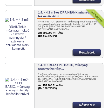
1.4. ~ 4,3 m3-es DRAINTANK műanyag -
fekvő - tisztított…
~ 4 m3-es PO. - poliolefin - műanyag fekvő szögletes
szennyvíz/szürkevíz szikkasztó tartály - KOMPLETT!
50 ÉV ALAPANYAG GARANCIA!MAGYAR
GYÁRTMÁNY!100%-BAN…
Ár:
399.900 Ft + Áfa
(Br. 507.873 Ft)
Részletek
1.4.<> 1 m3-es PE. BASIC, műanyag
szennyvíztartály,…
1 m3-es műanyag pe. szennyvízgyűjtő tartály.
Emésztőgödör, szeptikus tartály! TELEPÍTÉS SORÁN
BETONOZÁST NEM IGÉNYEL!!50 ÉV ALAPANYAG
GARANCIA! MAGYAR…
Ár:
154.900 Ft + Áfa
(Br. 196.723 Ft)
Részletek