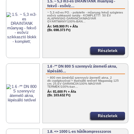
1.5. ~ 5,3 m3-es DRAINTANK műanyag -
fekvő - esővíz…
~ 5,3 m3-es PO. - poliolefin - műanyag fekvő szögletes
esővíz szikkasztó tartály - KOMPLETT! 50 ÉV
ALAPANYAG GARANCIA!MAGYAR
GYÁRTMÁNY!100%-BAN…
Ár:
549.900 Ft + Áfa
(Br. 698.373 Ft)
Részletek
1.6 -** DN 800 S szennyvíz átemelő akna,
lépésálló…
~ 800 mm átmérőjű szennyvíz átemelő akna, 2
db csatlakozóval + lépésálló tetővel! Magasság 125
cm; 25 ÉV GARANCIA!100% MAGYAR
TERMÉK!100%-ban…
Ár:
81.600 Ft + Áfa
(Br. 103.632 Ft)
Részletek
1.8. <> 1000 L-es hűtőkompresszoros