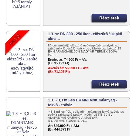
Részletek
1.3. <> DN 800 - 250 liter - előszűrő / ülepítő
akna…
80 cm átmérőjű előszűrő esővízgyűjtő tartályokhoz,
szűrővel + lépésálló tető + be-, kifolyó csatlakozó!25
ÉV GARANCIA!!!100% MAGYAR TERMÉK!100%-
ban…
Eredeti ár:
74.900 Ft + Áfa
(Br. 95.123 Ft)
Akciós ár:
55.990 Ft + Áfa
(Br. 71.107 Ft)
Részletek
1.3. ~ 3,3 m3-es DRAINTANK műanyag -
fekvő - esővíz…
~ 3,3 m3-es PO.- poliolefin - műanyag fekvő szögletes
esővíz szikkasztó tartály - KOMPLETT! 50 ÉV
ALAPANYAG GARANCIA!MAGYAR
GYÁRTMÁNY!100%-BAN…
Ár:
349.900 Ft + Áfa
(Br. 444.373 Ft)