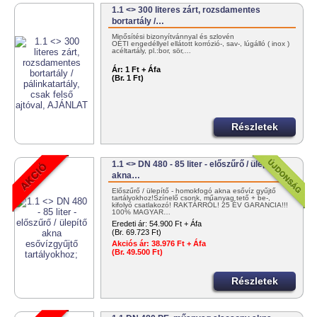
1.1 <> 300 literes zárt, rozsdamentes
bortartály /…
Minősítési bizonyítvánnyal és szlovén
OÉTI engedéllyel ellátott korrózió-, sav-, lúgálló ( inox )
acéltartály, pl.:bor, sör,…
Ár:
1 Ft + Áfa
(Br. 1 Ft)
Részletek
1.1 <> DN 480 - 85 liter - előszűrő / ülepítő
akna…
Előszűrő / ülepítő - homokfogó akna esővíz gyűjtő
tartályokhoz!Színelő csonk, műanyag tető + be-,
kifolyó csatlakozó! RAKTÁRRÓL! 25 ÉV GARANCIA!!!
100% MAGYAR…
Eredeti ár:
54.900 Ft + Áfa
(Br. 69.723 Ft)
Akciós ár:
38.976 Ft + Áfa
(Br. 49.500 Ft)
Részletek