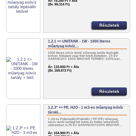
Ár:
78.200 Ft + Áfa
(Br. 99.314 Ft)
Részletek
1.2.1 <> UNITANK - 1W - 1000 literes
műanyag ivóvíz…
1000 literes ivóvíz tároló műanyag tartály lépésálló
tetővel, földalatti vagy föld feletti kivitelben. 25 ÉV
GARANCIA!!! 100% MAGYAR TERMÉK! 100%-ban…
Ár:
133.600 Ft + Áfa
(Br. 169.672 Ft)
Részletek
1.2.3* <> PE. H2O - 1 m3-es műanyag ivóvíz
tároló…
1 m3-es Polipropilén/Polietilén ( PP./PE) műanyag
ivóvíz tároló tartályFöld feletti és földbe telepíthető
változatban is.26 ÉV GARANCIA!!!100% MAGYAR…
Ár:
154.900 Ft + Áfa