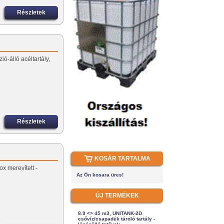
Részletek
ió-álló acéltartály,
Részletek
KOSÁR TARTALMA
ox merevített -
Az Ön kosara üres!
ÚJ TERMÉKEK
8.9 <> 45 m3, UNITANK-2D
esővíz/csapadék tároló tartály -