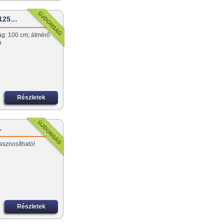
 125…
ág: 100 cm; átmérő
hu
Részletek
…
asznosítható!
Részletek