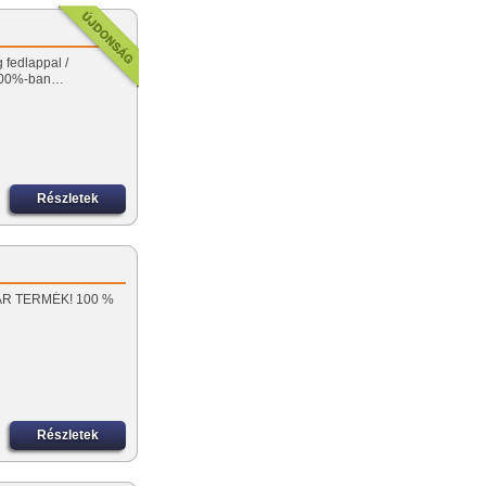
 fedlappal /
100%-ban…
Részletek
GYAR TERMÉK! 100 %
Részletek