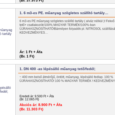
(Br. 37.973 Ft)
1. 6 m3-es PE. műanyag szögletes szállító tartály…
6 m3-es PE műanyag szögletes szállító tartály ( alváz nélkül )! Fekvő 
tető+ csatlakozók!100% MAGYAR TERMÉK!100%-ban
ÚJRAHASZNOSÍTHATÓ!Bármilyen folyadék pl. NITROSOL szállításá
KEDVEZMÉNYES…
Ár:
1 Ft + Áfa
(Br. 1 Ft)
1. DN 400 -as lépésálló műanyag tető/fedél;
~ 400 mm belső átmérőjű, öntött, műanyag, lépésálló fedlap. 100 %
ÚJRAHASZNOSÍTHATÓ! 100 % MAGYAR TERMÉK ! KEDVEZMÉNY
Eredeti ár:
9.500 Ft + Áfa
(Br. 12.065 Ft)
Akciós ár:
8.900 Ft + Áfa
(Br. 11.303 Ft)