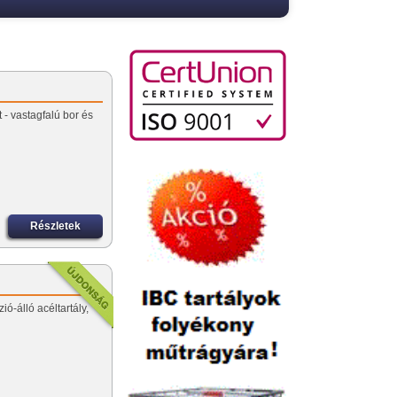
 - vastagfalú bor és
Részletek
ió-álló acéltartály,