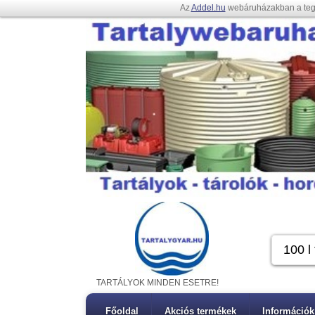
Az
Addel.hu
webáruházakban a te
TARTÁLYOK MINDEN ESETRE!
Főoldal
Akciós termékek
Információk