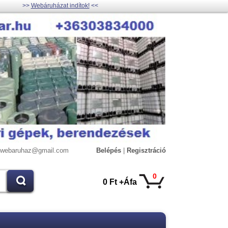
>>
Webáruházat indítok!
<<
lywebaruhaz@gmail.com
Belépés
|
Regisztráció
0
0 Ft +Áfa