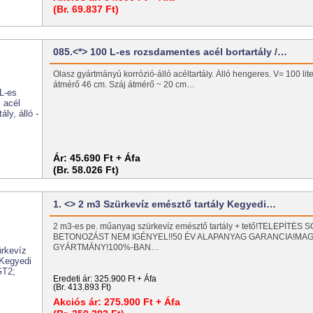
(Br. 69.837 Ft)
085.<*> 100 L-es rozsdamentes acél bortartály /…
Olasz gyártmányú korrózió-álló acéltartály. Álló hengeres. V= 100 li
átmérő 46 cm. Száj átmérő ~ 20 cm…
Ár:
45.690 Ft + Áfa
(Br. 58.026 Ft)
1. <> 2 m3 Szürkevíz emésztő tartály Kegyedi…
2 m3-es pe. műanyag szürkevíz emésztő tartály + tető!TELEPÍTÉS
BETONOZÁST NEM IGÉNYEL!!50 ÉV ALAPANYAG GARANCIA!MA
GYÁRTMÁNY!100%-BAN…
Eredeti ár:
325.900 Ft + Áfa
(Br. 413.893 Ft)
Akciós ár:
275.900 Ft + Áfa