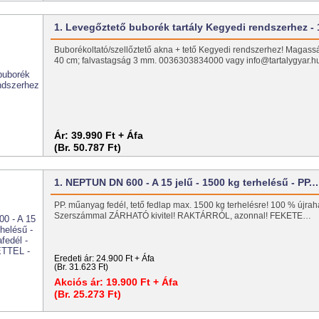
1. Levegőztető buborék tartály Kegyedi rendszerhez -
Buborékoltató/szellőztető akna + tető Kegyedi rendszerhez! Magass
40 cm; falvastagság 3 mm. 0036303834000 vagy info@tartalygyar.
Ár:
39.990 Ft + Áfa
(Br. 50.787 Ft)
1. NEPTUN DN 600 - A 15 jelű - 1500 kg terhelésű - PP.
PP. műanyag fedél, tető fedlap max. 1500 kg terhelésre! 100 % újrah
Szerszámmal ZÁRHATÓ kivitel! RAKTÁRRÓL, azonnal! FEKETE…
Eredeti ár:
24.900 Ft + Áfa
(Br. 31.623 Ft)
Akciós ár:
19.900 Ft + Áfa
(Br. 25.273 Ft)