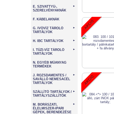
E. SZIVATTYÚ-,
►
SZERELVÉNYAKNÁK
F. KÁBELAKNÁK
G. IVÓVÍZ TÁROLÓ
►
TARTÁLYOK
H. IBC TARTÁLYOK
►
I. TŰZI-VÍZ TÁROLÓ
►
TARTÁLYOK
N. EGYÉB MŰANYAG
TERMÉKEK
J. ROZSDAMENTES /
►
SAVÁLLÓ NEMESACÉL
TARTÁLYOK
SZÁLLÍTÓ TARTÁLYOK /
►
TARTÁLYSZÁLLÍTÓK
M. BORÁSZATI,
►
ÉLELMISZER-IPARI
GÉPEK, BERENDEZÉSE