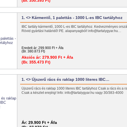
(Br. 350.393 Ft)
1. <> Kármentő, 1 palettás - 1000 L-es IBC tartályhoz
IBC tartály kármentő, 1000 L-es IBC tartályhoz. Kedvezményes ország
Rövid gyártási határidő! PE. alapanyagból! info@tartalygyar.hu…
Eredeti ár:
299.900 Ft + Áfa
(Br. 380.873 Ft)
Akciós ár:
279.900 Ft + Áfa
(Br. 355.473 Ft)
1. <> Újszerű rács és raklap 1000 literes IBC…
Újszerű rács és raklap 1000 literes IBC tartályhoz Csak a rács és a ra
Csak a készlet erejéig! Info: info@tartalygyar.hu vagy 30/383-4000
Ár:
29.900 Ft + Áfa