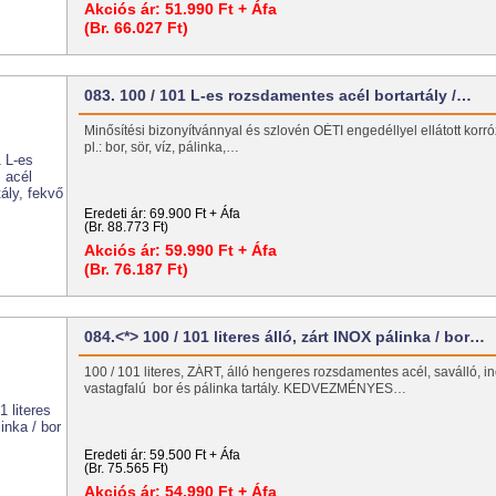
Akciós ár:
51.990 Ft + Áfa
(Br. 66.027 Ft)
083. 100 / 101 L-es rozsdamentes acél bortartály /…
Minősítési bizonyítvánnyal és szlovén OÉTI engedéllyel ellátott korróz
pl.: bor, sör, víz, pálinka,…
Eredeti ár:
69.900 Ft + Áfa
(Br. 88.773 Ft)
Akciós ár:
59.990 Ft + Áfa
(Br. 76.187 Ft)
084.<*> 100 / 101 literes álló, zárt INOX pálinka / bor…
100 / 101 literes, ZÁRT, álló hengeres rozsdamentes acél, saválló, in
vastagfalú bor és pálinka tartály. KEDVEZMÉNYES…
Eredeti ár:
59.500 Ft + Áfa
(Br. 75.565 Ft)
Akciós ár:
54.990 Ft + Áfa