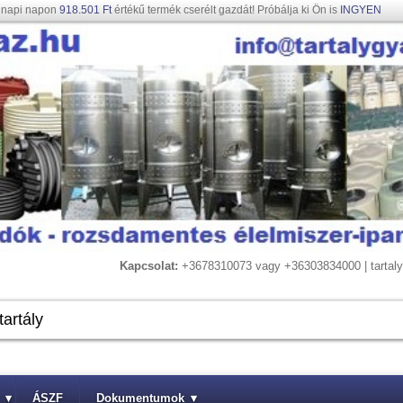
gnapi napon
918.501 Ft
értékű termék cserélt gazdát! Próbálja ki Ön is
INGYEN
Kapcsolat:
+3678310073 vagy +36303834000 | tarta
▾
ÁSZF
Dokumentumok
▾