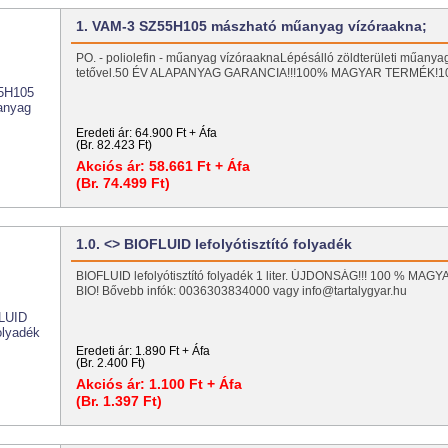
1. VAM-3 SZ55H105 mászható műanyag vízóraakna;
PO. - poliolefin - műanyag vízóraaknaLépésálló zöldterületi műanyag
tetővel.50 ÉV ALAPANYAG GARANCIA!!!100% MAGYAR TERMÉK!
Eredeti ár:
64.900 Ft + Áfa
(Br. 82.423 Ft)
Akciós ár:
58.661 Ft + Áfa
(Br. 74.499 Ft)
1.0. <> BIOFLUID lefolyótisztító folyadék
BIOFLUID lefolyótisztító folyadék 1 liter. ÚJDONSÁG!!! 100 % MA
BIO! Bővebb infók: 0036303834000 vagy info@tartalygyar.hu
Eredeti ár:
1.890 Ft + Áfa
(Br. 2.400 Ft)
Akciós ár:
1.100 Ft + Áfa
(Br. 1.397 Ft)