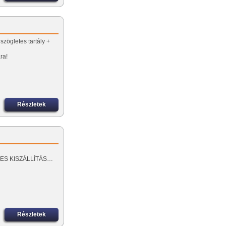
szögletes tartály +
ra!
Részletek
ES KISZÁLLÍTÁS…
Részletek