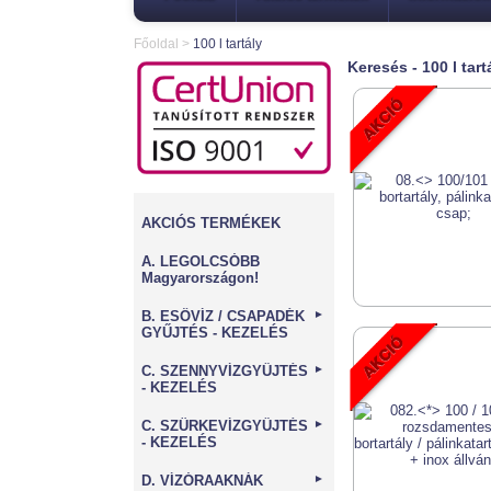
Főoldal
>
100 l tartály
Keresés - 100 l tart
AKCIÓS TERMÉKEK
A. LEGOLCSÓBB
Magyarországon!
B. ESŐVÍZ / CSAPADÉK
►
GYŰJTÉS - KEZELÉS
C. SZENNYVÍZGYŰJTÉS
►
- KEZELÉS
C. SZÜRKEVÍZGYŰJTÉS
►
- KEZELÉS
D. VÍZÓRAAKNÁK
►