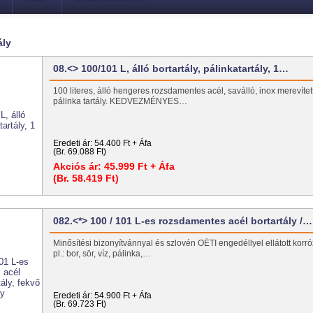
ály
08.<> 100/101 L, álló bortartály, pálinkatartály, 1…
100 literes, álló hengeres rozsdamentes acél, saválló, inox merevített
pálinka tartály. KEDVEZMÉNYES…
Eredeti ár:
54.400 Ft + Áfa
(Br. 69.088 Ft)
Akciós ár:
45.999 Ft + Áfa
(Br. 58.419 Ft)
082.<*> 100 / 101 L-es rozsdamentes acél bortartály /…
Minősítési bizonyítvánnyal és szlovén OÉTI engedéllyel ellátott korróz
pl.: bor, sör, víz, pálinka,…
Eredeti ár:
54.900 Ft + Áfa
(Br. 69.723 Ft)