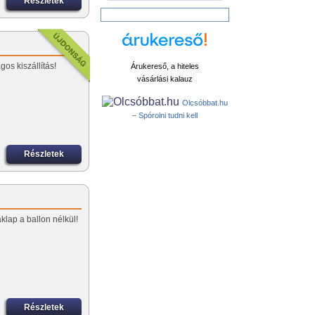
Részletek
os kiszállítás!
Árukereső, a hiteles
vásárlási kalauz
Olcsóbbat.hu
– Spórolni tudni kell
Részletek
klap a ballon nélkül!
Részletek