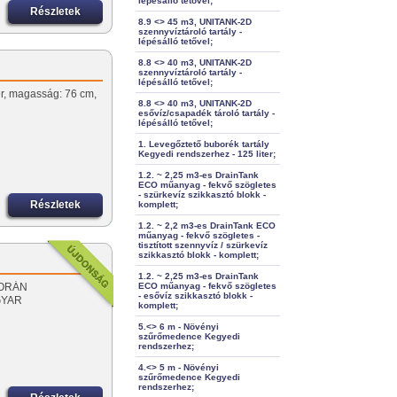
lépésálló tetővel;
Részletek
8.9 <> 45 m3, UNITANK-2D
szennyvíztároló tartály -
lépésálló tetővel;
8.8 <> 40 m3, UNITANK-2D
szennyvíztároló tartály -
lépésálló tetővel;
ter, magasság: 76 cm,
8.8 <> 40 m3, UNITANK-2D
esővíz/csapadék tároló tartály -
lépésálló tetővel;
1. Levegőztető buborék tartály
Kegyedi rendszerhez - 125 liter;
1.2. ~ 2,25 m3-es DrainTank
ECO műanyag - fekvő szögletes
- szürkevíz szikkasztó blokk -
Részletek
komplett;
1.2. ~ 2,2 m3-es DrainTank ECO
műanyag - fekvő szögletes -
tisztított szennyvíz / szürkevíz
szikkasztó blokk - komplett;
1.2. ~ 2,25 m3-es DrainTank
 SORÁN
ECO műanyag - fekvő szögletes
- esővíz szikkasztó blokk -
GYAR
komplett;
5.<> 6 m - Növényi
szűrőmedence Kegyedi
rendszerhez;
4.<> 5 m - Növényi
szűrőmedence Kegyedi
rendszerhez;