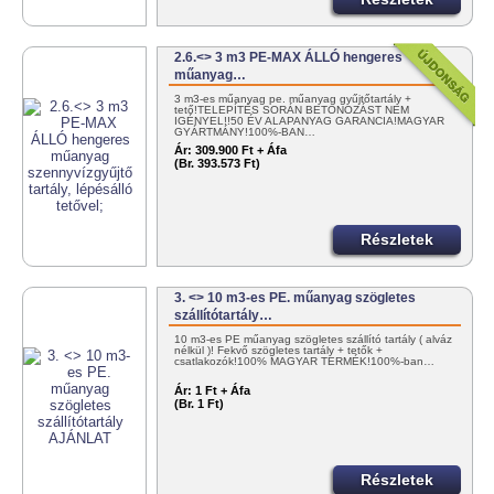
2.6.<> 3 m3 PE-MAX ÁLLÓ hengeres
műanyag…
3 m3-es műanyag pe. műanyag gyűjtőtartály +
tető!TELEPÍTÉS SORÁN BETONOZÁST NEM
IGÉNYEL!!50 ÉV ALAPANYAG GARANCIA!MAGYAR
GYÁRTMÁNY!100%-BAN…
Ár:
309.900 Ft + Áfa
(Br. 393.573 Ft)
Részletek
3. <> 10 m3-es PE. műanyag szögletes
szállítótartály…
10 m3-es PE műanyag szögletes szállító tartály ( alváz
nélkül )! Fekvő szögletes tartály + tetők +
csatlakozók!100% MAGYAR TERMÉK!100%-ban…
Ár:
1 Ft + Áfa
(Br. 1 Ft)
Részletek