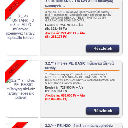
3.1.<> UNITANK - 3 m3-es ÁLLÓ műanyag
szennyvíz…
3 m3-es HD-PE műanyag szennyvízgyűjtő tartály +
tető + csatlakozó! Emésztőgödör, szeptikus tartály
BETONOZÁS NÉLKÜL TELEPÍTHETŐ! 25 ÉV
GARANCIA!!! 100% MAGYAR…
Eredeti ár:
254.700 Ft + Áfa
(Br. 323.469 Ft)
Akciós ár:
221.400 Ft + Áfa
(Br. 281.178 Ft)
Részletek
3.2.** 7 m3-es PE. BASIC műanyag tűzi-víz
tartály,…
7 m3-es műanyag PE. tűzoltóvíz gyűjtőtartály +
tető!TELEPÍTÉS SORÁN BETONOZÁST NEM
IGÉNYEL!!50 ÉV ALAPANYAG GARANCIA!MAGYAR
GYÁRTMÁNY!100%-BAN…
Eredeti ár:
729.900 Ft + Áfa
(Br. 926.973 Ft)
Akciós ár:
685.000 Ft + Áfa
(Br. 869.950 Ft)
Részletek
3.2.*<> PE. H2O - 4 m3-es műanyag ivóvíz