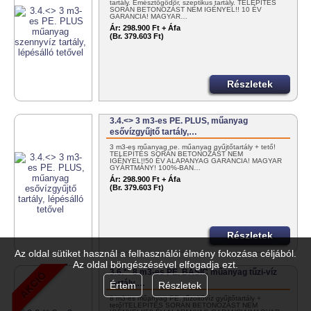
tartály. Emésztőgödör, szeptikus tartály. TELEPÍTÉS
SORÁN BETONOZÁST NEM IGÉNYEL!! 10 ÉV
GARANCIA! MAGYAR…
Ár:
298.900 Ft + Áfa
(Br. 379.603 Ft)
Részletek
3.4.<> 3 m3-es PE. PLUS, műanyag
esővízgyűjtő tartály,…
3 m3-es műanyag pe. műanyag gyűjtőtartály + tető!
TELEPÍTÉS SORÁN BETONOZÁST NEM
IGÉNYEL!!50 ÉV ALAPANYAG GARANCIA! MAGYAR
GYÁRTMÁNY! 100%-BAN…
Ár:
298.900 Ft + Áfa
(Br. 379.603 Ft)
Részletek
Az oldal sütiket használ a felhasználói élmény fokozása céljából.
Az oldal böngészésével elfogadja ezt.
3.6.** 8 m3-es PE. BASIC műanyag tűzi-víz
tartály,…
Értem
Részletek
8 m3-es műanyag PE. tűzoltóvíz gyűjtőtartály +
tető!TELEPÍTÉS SORÁN BETONOZÁST NEM