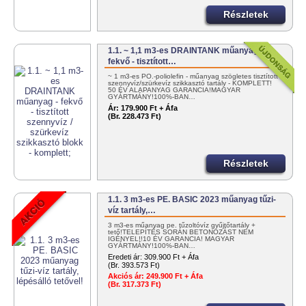
Részletek
1.1. ~ 1,1 m3-es DRAINTANK műanyag -
fekvő - tisztított…
~ 1 m3-es PO.-poliolefin - műanyag szögletes tisztított
szennyvíz/szürkevíz szikkasztó tartály - KOMPLETT!
50 ÉV ALAPANYAG GARANCIA!MAGYAR
GYÁRTMÁNY!100%-BAN…
Ár:
179.900 Ft + Áfa
(Br. 228.473 Ft)
Részletek
1.1. 3 m3-es PE. BASIC 2023 műanyag tűzi-
víz tartály,…
3 m3-es műanyag pe. tűzoltóvíz gyűjtőtartály +
tető!TELEPÍTÉS SORÁN BETONOZÁST NEM
IGÉNYEL!!10 ÉV GARANCIA! MAGYAR
GYÁRTMÁNY!100%-BAN…
Eredeti ár:
309.900 Ft + Áfa
(Br. 393.573 Ft)
Akciós ár:
249.900 Ft + Áfa
(Br. 317.373 Ft)