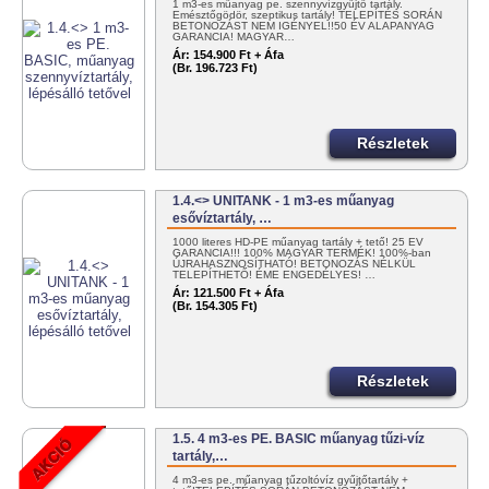
1 m3-es műanyag pe. szennyvízgyűjtő tartály.
Emésztőgödör, szeptikus tartály! TELEPÍTÉS SORÁN
BETONOZÁST NEM IGÉNYEL!!50 ÉV ALAPANYAG
GARANCIA! MAGYAR…
Ár:
154.900 Ft + Áfa
(Br. 196.723 Ft)
Részletek
1.4.<> UNITANK - 1 m3-es műanyag
esővíztartály, …
1000 literes HD-PE műanyag tartály + tető! 25 ÉV
GARANCIA!!! 100% MAGYAR TERMÉK! 100%-ban
ÚJRAHASZNOSÍTHATÓ! BETONOZÁS NÉLKÜL
TELEPÍTHETŐ! ÉME ENGEDÉLYES! …
Ár:
121.500 Ft + Áfa
(Br. 154.305 Ft)
Részletek
1.5. 4 m3-es PE. BASIC műanyag tűzi-víz
tartály,…
4 m3-es pe. műanyag tűzoltóvíz gyűjtőtartály +