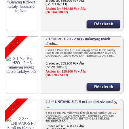
Eredeti ár:
559.900 Ft + Áfa
(Br. 711.073 Ft)
Akciós ár:
444.488 Ft + Áfa
(Br. 564.500 Ft)
Részletek
2.1.*<> PE. H2O - 2 m3 - műanyag ivóvíz
tároló…
2 m3-es Polietilén ( PE) műanyag ivóvíz tároló tartály
Föld feletti és földbe telepíthető változatban is.26 ÉV
GARANCIA!!!100% MAGYAR TERMÉK!100%-ban…
Eredeti ár:
235.900 Ft + Áfa
(Br. 299.593 Ft)
Akciós ár:
219.900 Ft + Áfa
(Br. 279.273 Ft)
Részletek
2.2 ** UNITANK-5 F / 5 m3-es tűzi-víz tartály,
…
5 m3-es HD-PE műanyag tűzi-víz tároló tartály! 25 ÉV
GARANCIA!!! 100% MAGYAR TERMÉK! 100%-ban
ÚJRAHASZNOSÍTHATÓ! BETONOZÁS NÉLKÜL
TELEPÍTHETŐ!!!…
Eredeti ár:
481.400 Ft + Áfa