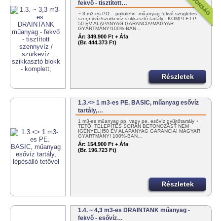
fekvő - tisztított…
~ 3 m3-es PO. - poliolefin -műanyag fekvő szögletes
szennyvíz/szürkevíz szikkasztó tartály - KOMPLETT!
50 ÉV ALAPANYAG GARANCIA!MAGYAR
GYÁRTMÁNY!100%-BAN…
Ár:
349.900 Ft + Áfa
(Br. 444.373 Ft)
Részletek
1.3.<> 1 m3-es PE. BASIC, műanyag esővíz
tartály,…
1 m3-es műanyag pp. vagy pe. esővíz gyűjtőtartály +
TETŐ! TELEPÍTÉS SORÁN BETONOZÁST NEM
IGÉNYEL!!50 ÉV ALAPANYAG GARANCIA! MAGYAR
GYÁRTMÁNY! 100%-BAN…
Ár:
154.900 Ft + Áfa
(Br. 196.723 Ft)
Részletek
1.4. ~ 4,3 m3-es DRAINTANK műanyag -
fekvő - esővíz…