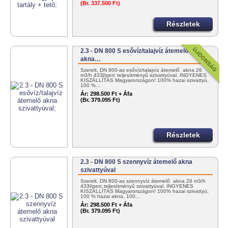
(Br. 337.500 Ft)
Részletek
2.3 - DN 800 S esővíz/talajvíz átemelő
akna…
Szerelt, DN 800-as esővíz/talajvíz átemelő akna 26
m3/h 433l/perc teljesítményű szivattyúval. INGYENES
KISZÁLLÍTÁS Magyarországon! 100% hazai szivattyú,
100 %…
Ár:
298.500 Ft + Áfa
(Br. 379.095 Ft)
Részletek
2.3 - DN 800 S szennyvíz átemelő akna
szivattyúval
Szerelt, DN 800-as szennyvíz átemelő akna 26 m3/h
433l/perc teljesítményű szivattyúval. INGYENES
KISZÁLLÍTÁS Magyarországon! 100% hazai szivattyú,
100 % hazai akna, 100…
Ár:
298.500 Ft + Áfa
(Br. 379.095 Ft)