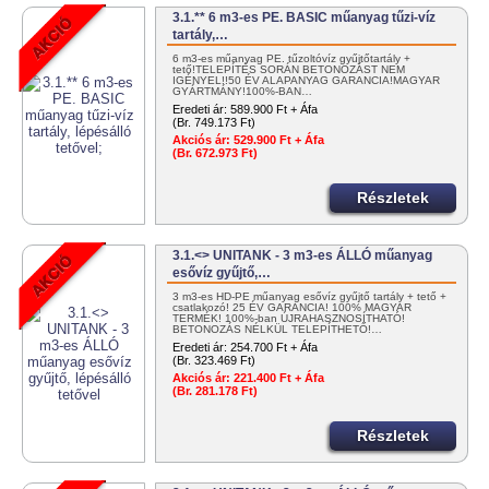
3.1.** 6 m3-es PE. BASIC műanyag tűzi-víz
tartály,…
6 m3-es műanyag PE. tűzoltóvíz gyűjtőtartály +
tető!TELEPÍTÉS SORÁN BETONOZÁST NEM
IGÉNYEL!!50 ÉV ALAPANYAG GARANCIA!MAGYAR
GYÁRTMÁNY!100%-BAN…
Eredeti ár:
589.900 Ft + Áfa
(Br. 749.173 Ft)
Akciós ár:
529.900 Ft + Áfa
(Br. 672.973 Ft)
Részletek
3.1.<> UNITANK - 3 m3-es ÁLLÓ műanyag
esővíz gyűjtő,…
3 m3-es HD-PE műanyag esővíz gyűjtő tartály + tető +
csatlakozó! 25 ÉV GARANCIA! 100% MAGYAR
TERMÉK! 100%-ban ÚJRAHASZNOSÍTHATÓ!
BETONOZÁS NÉLKÜL TELEPÍTHETŐ!…
Eredeti ár:
254.700 Ft + Áfa
(Br. 323.469 Ft)
Akciós ár:
221.400 Ft + Áfa
(Br. 281.178 Ft)
Részletek