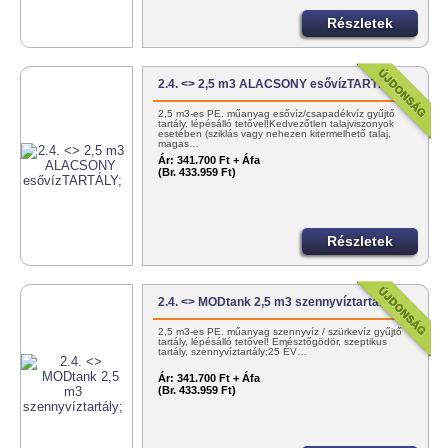
Részletek
2.4. <> 2,5 m3 ALACSONY esővízTARTÁLY;
2,5 m3-es PE. műanyag esővíz/csapadékvíz gyűjtő
tartály, lépésálló tetővel!Kedvezőtlen talajviszonyok
esetében (sziklás vagy nehezen kitermelhető talaj,
magas…
Ár:
341.700 Ft + Áfa
(Br. 433.959 Ft)
Részletek
2.4. <> MODtank 2,5 m3 szennyvíztartály;
2,5 m3-es PE. műanyag szennyvíz / szürkevíz gyűjtő
tartály, lépésálló tetővel! Emésztőgödör, szeptikus
tartály, szennyvíztartály;25 ÉV…
Ár:
341.700 Ft + Áfa
(Br. 433.959 Ft)