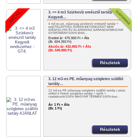
3. <> 4 m3 Szürkevíz emésztő tartály
Kegyedi…
4 m3-es pe. műanyag szürkevíz emésztő tartály +
tető!TELEPÍTÉS SORÁN BETONOZÁST NEM
IGÉNYEL!!50 ÉV ALAPANYAG GARANCIA!MAGYAR
GYÁRTMÁNY!100%-BAN…
Eredeti ár:
475.900 Ft + Áfa
(Br. 604.393 Ft)
Akciós ár:
432.992 Ft + Áfa
(Br. 549.900 Ft)
Részletek
3. 12 m3-es PE. műanyag szögletes szállító
tartály…
12 m3-es PE műanyag szögletes szállító tartály ( alváz
nélkül )! Fekvő szögletes tartály + tetők +
csatlakozók!100% MAGYAR TERMÉK!100%-ban…
Ár:
1 Ft + Áfa
(Br. 1 Ft)
Részletek