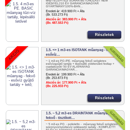
tető!TELEPÍTÉS SORÁN BETONOZÁST NEM
IGÉNYEL!!10 ÉV GARANCIA!MAGYAR
GYÁRTMÁNY!100%-BAN…
Eredeti ár:
419.900 Ft + Áfa
(Br. 533.273 Ft)
Akciós ár:
383.900 Ft + Áfa
(Br. 487.553 Ft)
Részletek
1.5. <> 1 m3-es ISOTANK műanyag - fekvő -
esővíz…
~ 1 m3-es PO./PE. műanyag fekvő szögletes
esővízgyűjtő tartály + lépésálló zöldterületi fedlap +
csatlakozók! 50 ÉV ALAPANYAG
GARANCIA!MAGYAR…
Eredeti ár:
199.900 Ft + Áfa
(Br. 253.873 Ft)
Akciós ár:
177.900 Ft + Áfa
(Br. 225.933 Ft)
Részletek
1.5. ~ 5,2 m3-es DRAINTANK műanyag -
fekvő - tisztított…
~ 5 m3-es PO. - poliolefin - műanyag fekvő szögletes
szennyvíz/szürkevíz szikkasztó tartály - KOMPLETT!
50 ÉV ALAPANYAG GARANCIA!MAGYAR