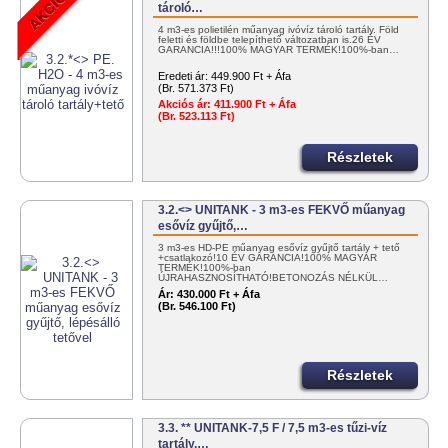
tároló…
4 m3-es polietilén műanyag ivóvíz tároló tartály. Föld
feletti és földbe telepíthető változatban is.26 ÉV
GARANCIA!!!100% MAGYAR TERMÉK!100%-ban…
Eredeti ár:
449.900 Ft + Áfa
(Br. 571.373 Ft)
Akciós ár:
411.900 Ft + Áfa
(Br. 523.113 Ft)
Részletek
3.2.<> UNITANK - 3 m3-es FEKVŐ műanyag
esővíz gyűjtő,…
3 m3-es HD-PE műanyag esővíz gyűjtő tartály + tető
+csatlakozó!10 ÉV GARANCIA!100% MAGYAR
TERMÉK!100%-ban
ÚJRAHASZNOSÍTHATÓ!BETONOZÁS NÉLKÜL…
Ár:
430.000 Ft + Áfa
(Br. 546.100 Ft)
Részletek
3.3. ** UNITANK-7,5 F / 7,5 m3-es tűzi-víz
tartály,…