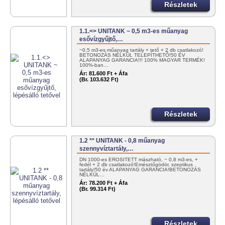
Részletek
1.1.<> UNITANK ~ 0,5 m3-es műanyag
esővízgyűjtő,…
~0,5 m3-es műanyag tartály + tető + 2 db csatlakozó!
BETONOZÁS NÉLKÜL TELEPÍTHETŐ!50 ÉV
ALAPANYAG GARANCIA!!! 100% MAGYAR TERMÉK!
100%-ban…
Ár:
81.600 Ft + Áfa
(Br. 103.632 Ft)
Részletek
1.2 ** UNITANK - 0,8 műanyag
szennyvíztartály,…
DN 1000-es ERŐSÍTETT mászható, ~ 0,8 m3-es, +
fedél + 2 db csatlakozó!Emésztőgödör, szeptikus
tartály!50 év ALAPANYAG GARANCIA!BETONOZÁS
NÉLKÜL…
Ár:
78.200 Ft + Áfa
(Br. 99.314 Ft)
Részletek