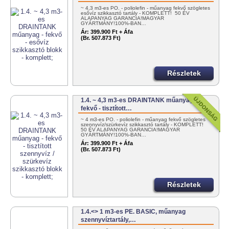
~ 4,3 m3-es PO. - poliolefin - műanyag fekvő szögletes
esővíz szikkasztó tartály - KOMPLETT! 50 ÉV
ALAPANYAG GARANCIA!MAGYAR
GYÁRTMÁNY!100%-BAN…
Ár:
399.900 Ft + Áfa
(Br. 507.873 Ft)
Részletek
1.4. ~ 4,3 m3-es DRAINTANK műanyag -
fekvő - tisztított…
~ 4 m3-es PO. - poliolefin - műanyag fekvő szögletes
szennyvíz/szürkevíz szikkasztó tartály - KOMPLETT!
50 ÉV ALAPANYAG GARANCIA!MAGYAR
GYÁRTMÁNY!100%-BAN…
Ár:
399.900 Ft + Áfa
(Br. 507.873 Ft)
Részletek
1.4.<> 1 m3-es PE. BASIC, műanyag
szennyvíztartály,…