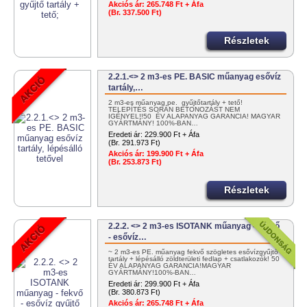
Akciós ár:
265.748 Ft + Áfa
(Br. 337.500 Ft)
Részletek
2.2.1.<> 2 m3-es PE. BASIC műanyag esővíz
tartály,…
2 m3-es műanyag pe. gyűjtőtartály + tető!
TELEPÍTÉS SORÁN BETONOZÁST NEM
IGÉNYEL!!50 ÉV ALAPANYAG GARANCIA! MAGYAR
GYÁRTMÁNY! 100%-BAN…
Eredeti ár:
229.900 Ft + Áfa
(Br. 291.973 Ft)
Akciós ár:
199.900 Ft + Áfa
(Br. 253.873 Ft)
Részletek
2.2.2. <> 2 m3-es ISOTANK műanyag - fekvő
- esővíz…
~ 2 m3-es PE. műanyag fekvő szögletes esővízgyűjtő
tartály + lépésálló zöldterületi fedlap + csatlakozók! 50
ÉV ALAPANYAG GARANCIA!MAGYAR
GYÁRTMÁNY!100%-BAN…
Eredeti ár:
299.900 Ft + Áfa
(Br. 380.873 Ft)
Akciós ár:
265.748 Ft + Áfa