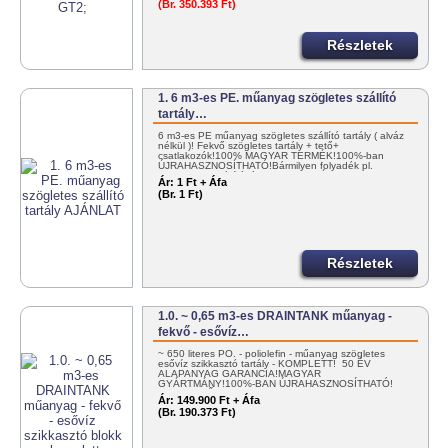
(Br. 350.393 Ft)
Részletek
1. 6 m3-es PE. műanyag szögletes szállító
tartály…
6 m3-es PE műanyag szögletes szállító tartály ( alváz
nélkül )! Fekvő szögletes tartály + tető+
csatlakozók!100% MAGYAR TERMÉK!100%-ban
ÚJRAHASZNOSÍTHATÓ!Bármilyen folyadék pl.
NITROSOL szállítására! KEDVEZMÉNYES…
Ár:
1 Ft + Áfa
(Br. 1 Ft)
Részletek
1.0. ~ 0,65 m3-es DRAINTANK műanyag -
fekvő - esővíz…
~ 650 literes PO. - poliolefin - műanyag szögletes
esővíz szikkasztó tartály - KOMPLETT! 50 ÉV
ALAPANYAG GARANCIA!MAGYAR
GYÁRTMÁNY!100%-BAN ÚJRAHASZNOSÍTHATÓ!
EGYSZERŰEN…
Ár:
149.900 Ft + Áfa
(Br. 190.373 Ft)