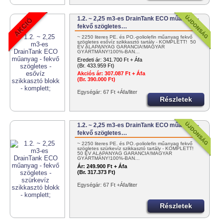
1.2. ~ 2,25 m3-es DrainTank ECO műanyag -
fekvő szögletes…
~ 2250 literes PE. és PO.-poliolefin műanyag fekvő
szögletes esővíz szikkasztó tartály - KOMPLETT! 50
ÉV ALAPANYAG GARANCIA!MAGYAR
GYÁRTMÁNY!100%-BAN…
Eredeti ár:
341.700 Ft + Áfa
(Br. 433.959 Ft)
Akciós ár:
307.087 Ft + Áfa
(Br. 390.000 Ft)
Egységár: 67 Ft +Áfa/liter
Részletek
1.2. ~ 2,25 m3-es DrainTank ECO műanyag -
fekvő szögletes…
~ 2250 literes PE. és PO.-poliolefin műanyag fekvő
szögletes szürkevíz szikkasztó tartály - KOMPLETT!
50 ÉV ALAPANYAG GARANCIA!MAGYAR
GYÁRTMÁNY!100%-BAN…
Ár:
249.900 Ft + Áfa
(Br. 317.373 Ft)
Egységár: 67 Ft +Áfa/liter
Részletek