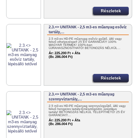
Részletek
2.3.<> UNITANK - 2,5 m3-es műanyag esővíz
tartály,…
2,5 m3-es HD-PE műanyag esővíz gyűjtő, álló vagy
fekvő elhelyezéssel! 25 ÉV GARANCIA!!! 100%
MAGYAR TERMÉK! 100%-ban
ÚJRAHASZNOSÍTHATÓ! BETONOZÁS NÉLKÜL…
Ár:
225.200 Ft + Áfa
(Br. 286.004 Ft)
Részletek
2.3.<> UNITANK - 2,5 m3-es műanyag
szennyvíztartály,…
2,5 m3-es HD-PE műanyag szennyvízgyűjtő, álló vagy
fekvő hengeres tartály-Emésztőgödör, szeptikus
tartály! BETONOZÁS NÉLKÜL TELEPÍTHETŐ! 25 ÉV
GARANCIA!!!…
Ár:
225.200 Ft + Áfa
(Br. 286.004 Ft)