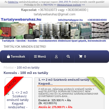
Az
Addel.hu
webáruházakban a tegnapi napon
266.255 Ft
értékű termék cserélt gazdát!
Próbálja ki Ön is
INGYEN
>>
Webáruházat indítok!
<<
Kapcsolat:
+3678310073 vagy +36303834000 |
tartalywebaruhaz@gmail.com
TARTÁLYOK MINDEN ESETRE!
Termékek
Menü
0
Főoldal
>
100 m3 es tartály
Keresés - 100 m3 es tartály
1. <> 2 m3 Szürkevíz emésztő tartály
Kegyedi…
2 m3-es pe. műanyag szürkevíz emésztő tartály +
tető!TELEPÍTÉS SORÁN BETONOZÁST NEM
IGÉNYEL!!50 ÉV ALAPANYAG GARANCIA!MAGYAR
GYÁRTMÁNY!100%-BAN…
Eredeti ár:
325.900 Ft + Áfa
(Br. 413.893 Ft)
Akciós ár:
275.900 Ft + Áfa