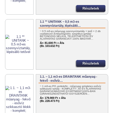
Részletek
1.1 ** UNITANK ~ 0,5 m3-es
szennyvíztartály, lépésálló…
~ 0,5 m3-es műanyag szennyvíztartály + tető + 2 db
csatlakozó! Emésztőgödör, szeptikus tartály!
BETONOZÁS NÉLKÜL TELEPÍTHETŐ!50 ÉV
ALAPANYAG GARANCIA!!! 100% MAGYAR…
Ár:
81.600 Ft + Áfa
(Br. 103.632 Ft)
Részletek
1.1. ~ 1,1 m3-es DRAINTANK műanyag -
fekvő - esővíz…
~ 1 m3-es PO.-poliolefin - műanyag szögletes esővíz
szikkasztó tartály - KOMPLETT! 50 ÉV ALAPANYAG
GARANCIA!MAGYAR GYÁRTMÁNY!100%-BAN
ÚJRAHASZNOSÍTHATÓ! EGYSZERŰEN…
Ár:
179.900 Ft + Áfa
(Br. 228.473 Ft)