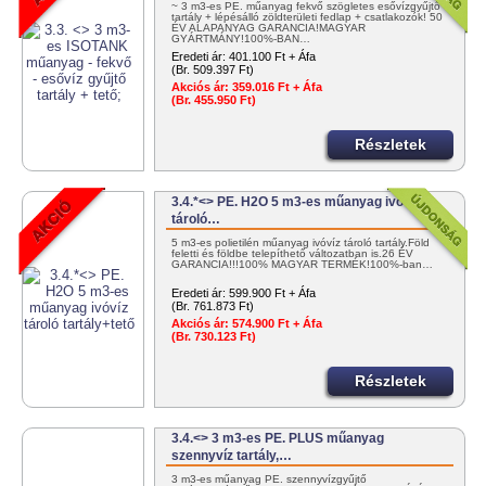
~ 3 m3-es PE. műanyag fekvő szögletes esővízgyűjtő
tartály + lépésálló zöldterületi fedlap + csatlakozók! 50
ÉV ALAPANYAG GARANCIA!MAGYAR
GYÁRTMÁNY!100%-BAN…
Eredeti ár:
401.100 Ft + Áfa
(Br. 509.397 Ft)
Akciós ár:
359.016 Ft + Áfa
(Br. 455.950 Ft)
Részletek
3.4.*<> PE. H2O 5 m3-es műanyag ivóvíz
tároló…
5 m3-es polietilén műanyag ivóvíz tároló tartály.Föld
feletti és földbe telepíthető változatban is.26 ÉV
GARANCIA!!!100% MAGYAR TERMÉK!100%-ban…
Eredeti ár:
599.900 Ft + Áfa
(Br. 761.873 Ft)
Akciós ár:
574.900 Ft + Áfa
(Br. 730.123 Ft)
Részletek
3.4.<> 3 m3-es PE. PLUS műanyag
szennyvíz tartály,…
3 m3-es műanyag PE. szennyvízgyűjtő