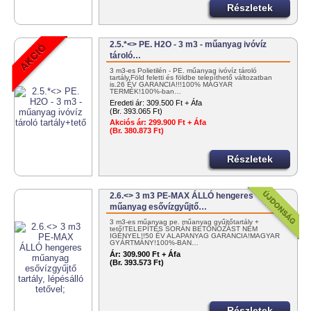
Részletek
2.5.*<> PE. H2O - 3 m3 - műanyag ivóvíz
tároló…
3 m3-es Polietilén - PE. műanyag ivóvíz tároló
tartály.Föld feletti és földbe telepíthető változatban
is.26 ÉV GARANCIA!!!100% MAGYAR
TERMÉK!100%-ban…
Eredeti ár:
309.500 Ft + Áfa
(Br. 393.065 Ft)
Akciós ár:
299.900 Ft + Áfa
(Br. 380.873 Ft)
Részletek
2.6.<> 3 m3 PE-MAX ÁLLÓ hengeres
műanyag esővízgyűjtő…
3 m3-es műanyag pe. műanyag gyűjtőtartály +
tető!TELEPÍTÉS SORÁN BETONOZÁST NEM
IGÉNYEL!!50 ÉV ALAPANYAG GARANCIA!MAGYAR
GYÁRTMÁNY!100%-BAN…
Ár:
309.900 Ft + Áfa
(Br. 393.573 Ft)
Részletek