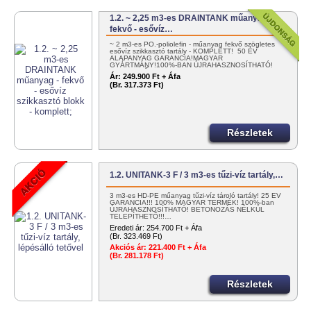
1.2. ~ 2,25 m3-es DRAINTANK műanyag -
fekvő - esővíz…
~ 2 m3-es PO.-poliolefin - műanyag fekvő szögletes
esővíz szikkasztó tartály - KOMPLETT! 50 ÉV
ALAPANYAG GARANCIA!MAGYAR
GYÁRTMÁNY!100%-BAN ÚJRAHASZNOSÍTHATÓ!
EGYSZERŰEN…
Ár:
249.900 Ft + Áfa
(Br. 317.373 Ft)
Részletek
1.2. UNITANK-3 F / 3 m3-es tűzi-víz tartály,…
3 m3-es HD-PE műanyag tűzi-víz tároló tartály! 25 ÉV
GARANCIA!!! 100% MAGYAR TERMÉK! 100%-ban
ÚJRAHASZNOSÍTHATÓ! BETONOZÁS NÉLKÜL
TELEPÍTHETŐ!!!…
Eredeti ár:
254.700 Ft + Áfa
(Br. 323.469 Ft)
Akciós ár:
221.400 Ft + Áfa
(Br. 281.178 Ft)
Részletek