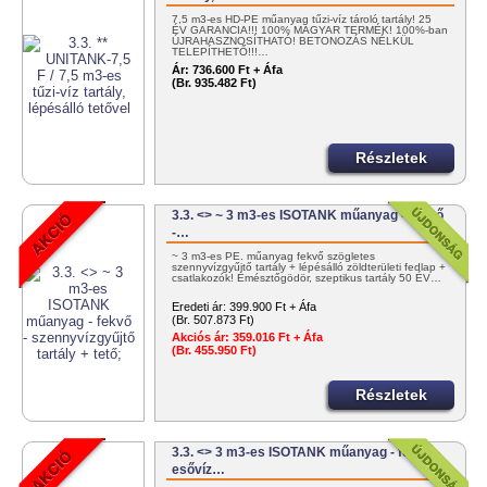
7,5 m3-es HD-PE műanyag tűzi-víz tároló tartály! 25
ÉV GARANCIA!!! 100% MAGYAR TERMÉK! 100%-ban
ÚJRAHASZNOSÍTHATÓ! BETONOZÁS NÉLKÜL
TELEPÍTHETŐ!!!…
Ár:
736.600 Ft + Áfa
(Br. 935.482 Ft)
Részletek
3.3. <> ~ 3 m3-es ISOTANK műanyag - fekvő
-…
~ 3 m3-es PE. műanyag fekvő szögletes
szennyvízgyűjtő tartály + lépésálló zöldterületi fedlap +
csatlakozók! Emésztőgödör, szeptikus tartály 50 ÉV…
Eredeti ár:
399.900 Ft + Áfa
(Br. 507.873 Ft)
Akciós ár:
359.016 Ft + Áfa
(Br. 455.950 Ft)
Részletek
3.3. <> 3 m3-es ISOTANK műanyag - fekvő -
esővíz…