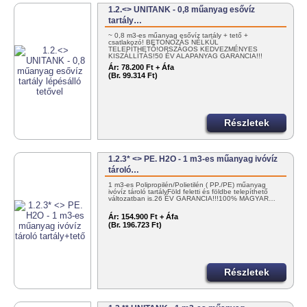
1.2.<> UNITANK - 0,8 műanyag esővíz
tartály…
~ 0,8 m3-es műanyag esővíz tartály + tető +
csatlakozó! BETONOZÁS NÉLKÜL
TELEPÍTHETŐ!ORSZÁGOS KEDVEZMÉNYES
KISZÁLLÍTÁS!50 ÉV ALAPANYAG GARANCIA!!!
100%…
Ár:
78.200 Ft + Áfa
(Br. 99.314 Ft)
Részletek
1.2.3* <> PE. H2O - 1 m3-es műanyag ivóvíz
tároló…
1 m3-es Polipropilén/Polietilén ( PP./PE) műanyag
ivóvíz tároló tartályFöld feletti és földbe telepíthető
változatban is.26 ÉV GARANCIA!!!100% MAGYAR…
Ár:
154.900 Ft + Áfa
(Br. 196.723 Ft)
Részletek