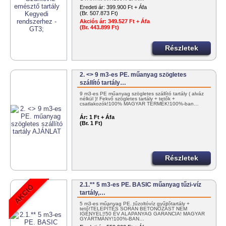
Eredeti ár:
399.900 Ft + Áfa
(Br. 507.873 Ft)
Akciós ár:
349.527 Ft + Áfa
(Br. 443.899 Ft)
Részletek
2. <> 9 m3-es PE. műanyag szögletes
szállító tartály…
9 m3-es PE műanyag szögletes szállító tartály ( alváz
nélkül )! Fekvő szögletes tartály + tetők +
csatlakozók!100% MAGYAR TERMÉK!100%-ban…
Ár:
1 Ft + Áfa
(Br. 1 Ft)
Részletek
2.1.** 5 m3-es PE. BASIC műanyag tűzi-víz
tartály,…
5 m3-es műanyag PE. tűzoltóvíz gyűjtőtartály +
tető!TELEPÍTÉS SORÁN BETONOZÁST NEM
IGÉNYEL!!50 ÉV ALAPANYAG GARANCIA! MAGYAR
GYÁRTMÁNY!100%-BAN…