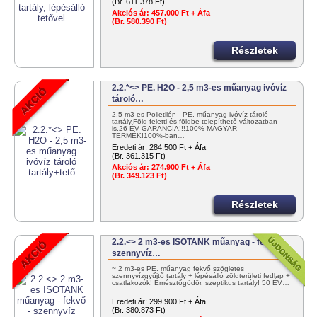
(Br. 611.378 Ft)
Akciós ár:
457.000 Ft + Áfa
(Br. 580.390 Ft)
Részletek
2.2.*<> PE. H2O - 2,5 m3-es műanyag ivóvíz
tároló…
2,5 m3-es Polietilén - PE. műanyag ivóvíz tároló
tartály.Föld feletti és földbe telepíthető változatban
is.26 ÉV GARANCIA!!!100% MAGYAR
TERMÉK!100%-ban…
Eredeti ár:
284.500 Ft + Áfa
(Br. 361.315 Ft)
Akciós ár:
274.900 Ft + Áfa
(Br. 349.123 Ft)
Részletek
2.2.<> 2 m3-es ISOTANK műanyag - fekvő -
szennyvíz…
~ 2 m3-es PE. műanyag fekvő szögletes
szennyvízgyűjtő tartály + lépésálló zöldterületi fedlap +
csatlakozók! Emésztőgödör, szeptikus tartály! 50 ÉV…
Eredeti ár:
299.900 Ft + Áfa
(Br. 380.873 Ft)