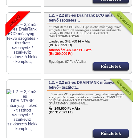
1.2. ~ 2,2 m3-es DrainTank ECO műanyag -
fekvő szögletes…
~ 2250 literes PE. és PO.-poliolefin műanyag fekvő
szögletes tisztított szennyvíz / szürkevíz szikkasztó
tartály - KOMPLETT! 50 ÉV ALAPANYAG
GARANCIA!MAGYAR…
Eredeti ár:
341.700 Ft + Áfa
(Br. 433.959 Ft)
Akciós ár:
307.087 Ft + Áfa
(Br. 390.000 Ft)
Egységár: 67 Ft +Áfa/liter
Részletek
1.2. ~ 2,2 m3-es DRAINTANK műanyag -
fekvő - tisztított…
~ 2 m3-es PO. - poliolefin - műanyag fekvő szögletes
szennyvíz/szürkevíz szikkasztó tartály - KOMPLETT!
50 ÉV ALAPANYAG GARANCIA!MAGYAR
GYÁRTMÁNY!100%-BAN…
Ár:
249.900 Ft + Áfa
(Br. 317.373 Ft)
Részletek