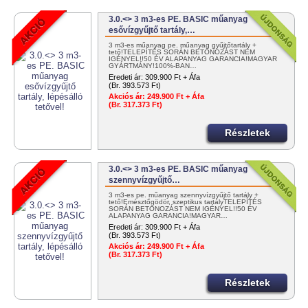
3.0.<> 3 m3-es PE. BASIC műanyag
esővízgyűjtő tartály,…
3 m3-es műanyag pe. műanyag gyűjtőtartály +
tető!TELEPÍTÉS SORÁN BETONOZÁST NEM
IGÉNYEL!!50 ÉV ALAPANYAG GARANCIA!MAGYAR
GYÁRTMÁNY!100%-BAN…
Eredeti ár:
309.900 Ft + Áfa
(Br. 393.573 Ft)
Akciós ár:
249.900 Ft + Áfa
(Br. 317.373 Ft)
Részletek
3.0.<> 3 m3-es PE. BASIC műanyag
szennyvízgyűjtő…
3 m3-es pe. műanyag szennyvízgyűjtő tartály +
tető!Emésztőgödör, szeptikus tartályTELEPÍTÉS
SORÁN BETONOZÁST NEM IGÉNYEL!!50 ÉV
ALAPANYAG GARANCIA!MAGYAR…
Eredeti ár:
309.900 Ft + Áfa
(Br. 393.573 Ft)
Akciós ár:
249.900 Ft + Áfa
(Br. 317.373 Ft)
Részletek