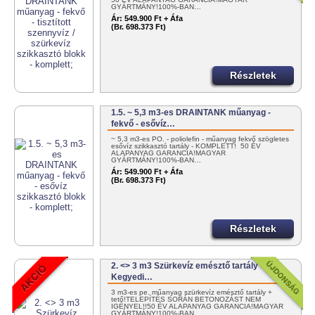
GYÁRTMÁNY!100%-BAN…
Ár:
549.900 Ft + Áfa
(Br. 698.373 Ft)
Részletek
1.5. ~ 5,3 m3-es DRAINTANK műanyag -
fekvő - esővíz…
~ 5,3 m3-es PO. - poliolefin - műanyag fekvő szögletes
esővíz szikkasztó tartály - KOMPLETT! 50 ÉV
ALAPANYAG GARANCIA!MAGYAR
GYÁRTMÁNY!100%-BAN…
Ár:
549.900 Ft + Áfa
(Br. 698.373 Ft)
Részletek
2. <> 3 m3 Szürkevíz emésztő tartály
Kegyedi…
3 m3-es pe. műanyag szürkevíz emésztő tartály +
tető!TELEPÍTÉS SORÁN BETONOZÁST NEM
IGÉNYEL!!50 ÉV ALAPANYAG GARANCIA!MAGYAR
GYÁRTMÁNY!100%-BAN…