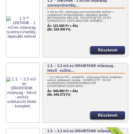
1.3 ** UNITANK - 1 m3-es műanyag
szennyvíztartály,…
1 m3-es PE. műanyag szennyvíztartály tetővel +
csatlakozó! Emésztőgödör, szeptikus tartály!
BETONOZÁS NÉLKÜL TELEPÍTHETŐ! 25 ÉV
GARANCIA!!! 100% MAGYAR TERMÉK!…
Ár:
121.500 Ft + Áfa
(Br. 154.305 Ft)
Részletek
1.3. ~ 3,3 m3-es DRAINTANK műanyag -
fekvő - esővíz…
~ 3,3 m3-es PO.- poliolefin - műanyag fekvő szögletes
esővíz szikkasztó tartály - KOMPLETT! 50 ÉV
ALAPANYAG GARANCIA!MAGYAR
GYÁRTMÁNY!100%-BAN…
Ár:
349.900 Ft + Áfa
(Br. 444.373 Ft)
Részletek
1.3. ~ 3,3 m3-es DRAINTANK műanyag -