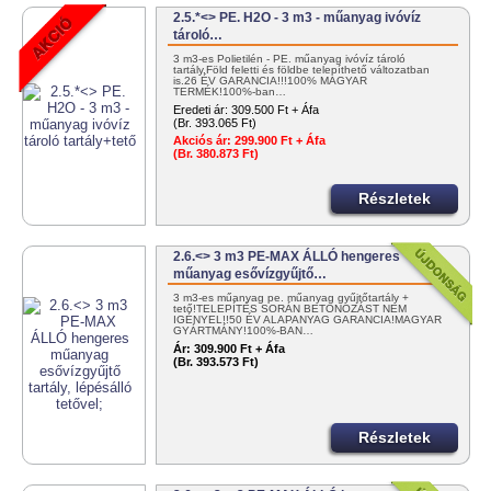
2.5.*<> PE. H2O - 3 m3 - műanyag ivóvíz
tároló…
3 m3-es Polietilén - PE. műanyag ivóvíz tároló
tartály.Föld feletti és földbe telepíthető változatban
is.26 ÉV GARANCIA!!!100% MAGYAR
TERMÉK!100%-ban…
Eredeti ár:
309.500 Ft + Áfa
(Br. 393.065 Ft)
Akciós ár:
299.900 Ft + Áfa
(Br. 380.873 Ft)
Részletek
2.6.<> 3 m3 PE-MAX ÁLLÓ hengeres
műanyag esővízgyűjtő…
3 m3-es műanyag pe. műanyag gyűjtőtartály +
tető!TELEPÍTÉS SORÁN BETONOZÁST NEM
IGÉNYEL!!50 ÉV ALAPANYAG GARANCIA!MAGYAR
GYÁRTMÁNY!100%-BAN…
Ár:
309.900 Ft + Áfa
(Br. 393.573 Ft)
Részletek