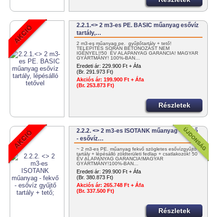
2.2.1.<> 2 m3-es PE. BASIC műanyag esővíz
tartály,…
2 m3-es műanyag pe. gyűjtőtartály + tető!
TELEPÍTÉS SORÁN BETONOZÁST NEM
IGÉNYEL!!50 ÉV ALAPANYAG GARANCIA! MAGYAR
GYÁRTMÁNY! 100%-BAN…
Eredeti ár:
229.900 Ft + Áfa
(Br. 291.973 Ft)
Akciós ár:
199.900 Ft + Áfa
(Br. 253.873 Ft)
Részletek
2.2.2. <> 2 m3-es ISOTANK műanyag - fekvő
- esővíz…
~ 2 m3-es PE. műanyag fekvő szögletes esővízgyűjtő
tartály + lépésálló zöldterületi fedlap + csatlakozók! 50
ÉV ALAPANYAG GARANCIA!MAGYAR
GYÁRTMÁNY!100%-BAN…
Eredeti ár:
299.900 Ft + Áfa
(Br. 380.873 Ft)
Akciós ár:
265.748 Ft + Áfa
(Br. 337.500 Ft)
Részletek