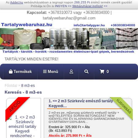
Az
Addel.hu
webáruházakban a tegnapi napon
266.255 Ft
értékű termék cserélt gazdát!
Próbálja ki Ön is
INGYEN
>>
Webáruházat indítok!
<<
Kapcsolat:
+3678310073 vagy +36303834000 |
tartalywebaruhaz@gmail.com
TARTÁLYOK MINDEN ESETRE!
Termékek
Menü
0
Főoldal
>
8 m3-es
Keresés - 8 m3-es
1. <> 2 m3 Szürkevíz emésztő tartály
Kegyedi…
2 m3-es pe. műanyag szürkevíz emésztő tartály +
tető!TELEPÍTÉS SORÁN BETONOZÁST NEM
IGÉNYEL!!50 ÉV ALAPANYAG GARANCIA!MAGYAR
GYÁRTMÁNY!100%-BAN…
Eredeti ár:
325.900 Ft + Áfa
(Br. 413.893 Ft)
Akciós ár:
275.900 Ft + Áfa