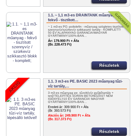
1.1. ~ 1,1 m3-es DRAINTANK műanyag -
fekvő - tisztított…
~ 1 m3-es PO.-poliolefin - műanyag szögletes tisztított
szennyvíz/szürkevíz szikkasztó tartály - KOMPLETT!
50 ÉV ALAPANYAG GARANCIA!MAGYAR
GYÁRTMÁNY!100%-BAN…
Ár:
179.900 Ft + Áfa
(Br. 228.473 Ft)
Részletek
1.1. 3 m3-es PE. BASIC 2023 műanyag tűzi-
víz tartály,…
3 m3-es műanyag pe. tűzoltóvíz gyűjtőtartály +
tető!TELEPÍTÉS SORÁN BETONOZÁST NEM
IGÉNYEL!!10 ÉV GARANCIA! MAGYAR
GYÁRTMÁNY!100%-BAN…
Eredeti ár:
309.900 Ft + Áfa
(Br. 393.573 Ft)
Akciós ár:
249.900 Ft + Áfa
(Br. 317.373 Ft)
Részletek