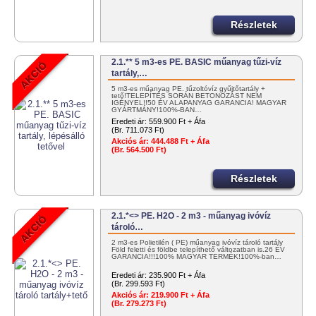
Részletek
2.1.** 5 m3-es PE. BASIC műanyag tűzi-víz
tartály,…
5 m3-es műanyag PE. tűzoltóvíz gyűjtőtartály +
tető!TELEPÍTÉS SORÁN BETONOZÁST NEM
IGÉNYEL!!50 ÉV ALAPANYAG GARANCIA! MAGYAR
GYÁRTMÁNY!100%-BAN…
Eredeti ár:
559.900 Ft + Áfa
(Br. 711.073 Ft)
Akciós ár:
444.488 Ft + Áfa
(Br. 564.500 Ft)
Részletek
2.1.*<> PE. H2O - 2 m3 - műanyag ivóvíz
tároló…
2 m3-es Polietilén ( PE) műanyag ivóvíz tároló tartály
Föld feletti és földbe telepíthető változatban is.26 ÉV
GARANCIA!!!100% MAGYAR TERMÉK!100%-ban…
Eredeti ár:
235.900 Ft + Áfa
(Br. 299.593 Ft)
Akciós ár:
219.900 Ft + Áfa
(Br. 279.273 Ft)