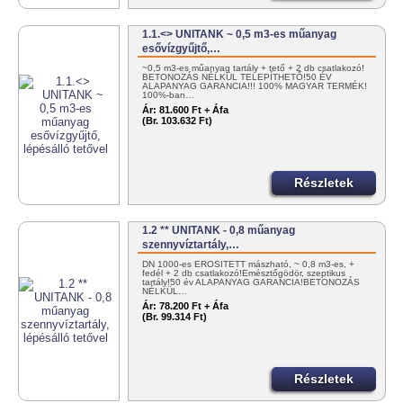
1.1.<> UNITANK ~ 0,5 m3-es műanyag
esővízgyűjtő,…
~0,5 m3-es műanyag tartály + tető + 2 db csatlakozó!
BETONOZÁS NÉLKÜL TELEPÍTHETŐ!50 ÉV
ALAPANYAG GARANCIA!!! 100% MAGYAR TERMÉK!
100%-ban…
Ár:
81.600 Ft + Áfa
(Br. 103.632 Ft)
Részletek
1.2 ** UNITANK - 0,8 műanyag
szennyvíztartály,…
DN 1000-es ERŐSÍTETT mászható, ~ 0,8 m3-es, +
fedél + 2 db csatlakozó!Emésztőgödör, szeptikus
tartály!50 év ALAPANYAG GARANCIA!BETONOZÁS
NÉLKÜL…
Ár:
78.200 Ft + Áfa
(Br. 99.314 Ft)
Részletek