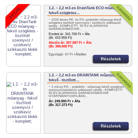
1.2. ~ 2,2 m3-es DrainTank ECO műanyag -
fekvő szögletes…
~ 2250 literes PE. és PO.-poliolefin műanyag fekvő
szögletes tisztított szennyvíz / szürkevíz szikkasztó
tartály - KOMPLETT! 50 ÉV ALAPANYAG
GARANCIA!MAGYAR…
Eredeti ár:
341.700 Ft + Áfa
(Br. 433.959 Ft)
Akciós ár:
307.087 Ft + Áfa
(Br. 390.000 Ft)
Egységár: 67 Ft +Áfa/liter
Részletek
1.2. ~ 2,2 m3-es DRAINTANK műanyag -
fekvő - tisztított…
~ 2 m3-es PO. - poliolefin - műanyag fekvő szögletes
szennyvíz/szürkevíz szikkasztó tartály - KOMPLETT!
50 ÉV ALAPANYAG GARANCIA!MAGYAR
GYÁRTMÁNY!100%-BAN…
Ár:
249.900 Ft + Áfa
(Br. 317.373 Ft)
Részletek