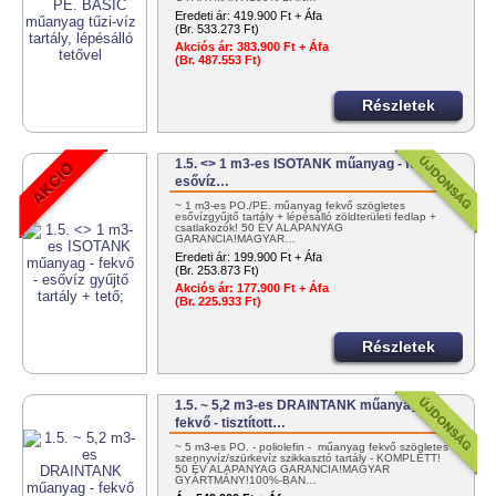
Eredeti ár:
419.900 Ft + Áfa
(Br. 533.273 Ft)
Akciós ár:
383.900 Ft + Áfa
(Br. 487.553 Ft)
Részletek
1.5. <> 1 m3-es ISOTANK műanyag - fekvő -
esővíz…
~ 1 m3-es PO./PE. műanyag fekvő szögletes
esővízgyűjtő tartály + lépésálló zöldterületi fedlap +
csatlakozók! 50 ÉV ALAPANYAG
GARANCIA!MAGYAR…
Eredeti ár:
199.900 Ft + Áfa
(Br. 253.873 Ft)
Akciós ár:
177.900 Ft + Áfa
(Br. 225.933 Ft)
Részletek
1.5. ~ 5,2 m3-es DRAINTANK műanyag -
fekvő - tisztított…
~ 5 m3-es PO. - poliolefin - műanyag fekvő szögletes
szennyvíz/szürkevíz szikkasztó tartály - KOMPLETT!
50 ÉV ALAPANYAG GARANCIA!MAGYAR
GYÁRTMÁNY!100%-BAN…