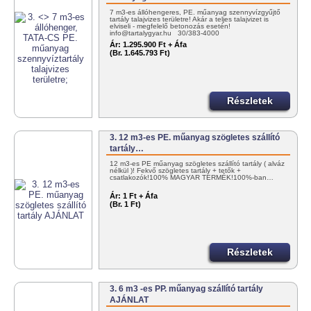
7 m3-es állóhengeres, PE. műanyag szennyvízgyűjtő
tartály talajvizes területre! Akár a teljes talajvizet is
elviseli - megfelelő betonozás esetén!
info@tartalygyar.hu 30/383-4000
Ár:
1.295.900 Ft + Áfa
(Br. 1.645.793 Ft)
Részletek
3. 12 m3-es PE. műanyag szögletes szállító
tartály…
12 m3-es PE műanyag szögletes szállító tartály ( alváz
nélkül )! Fekvő szögletes tartály + tetők +
csatlakozók!100% MAGYAR TERMÉK!100%-ban…
Ár:
1 Ft + Áfa
(Br. 1 Ft)
Részletek
3. 6 m3 -es PP. műanyag szállító tartály
AJÁNLAT