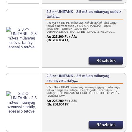
2.3.<> UNITANK - 2,5 m3-es műanyag esővíz
tartály,…
2,5 m3-es HD-PE műanyag esővíz gyűjtő, álló vagy
fekvő elhelyezéssel! 25 ÉV GARANCIA!!! 100%
MAGYAR TERMÉK! 100%-ban
ÚJRAHASZNOSÍTHATÓ! BETONOZÁS NÉLKÜL…
Ár:
225.200 Ft + Áfa
(Br. 286.004 Ft)
Részletek
2.3.<> UNITANK - 2,5 m3-es műanyag
szennyvíztartály,…
2,5 m3-es HD-PE műanyag szennyvízgyűjtő, álló vagy
fekvő hengeres tartály-Emésztőgödör, szeptikus
tartály! BETONOZÁS NÉLKÜL TELEPÍTHETŐ! 25 ÉV
GARANCIA!!!…
Ár:
225.200 Ft + Áfa
(Br. 286.004 Ft)
Részletek