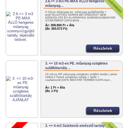
2.6.<> 3 m3 PE-MAX ÁLLÓ hengeres
műanyag…
3 m3-es műanyag pe. műanyag gyűjtőtartály +
tető!TELEPÍTÉS SORÁN BETONOZÁST NEM
IGÉNYEL!!50 ÉV ALAPANYAG GARANCIA!MAGYAR
GYÁRTMÁNY!100%-BAN…
Ár:
309.900 Ft + Áfa
(Br. 393.573 Ft)
Részletek
3. <> 10 m3-es PE. műanyag szögletes
szállítótartály…
10 m3-es PE műanyag szögletes szállító tartály ( alváz
nélkül )! Fekvő szögletes tartály + tetők +
csatlakozók!100% MAGYAR TERMÉK!100%-ban…
Ár:
1 Ft + Áfa
(Br. 1 Ft)
Részletek
3. <> 4 m3 Szürkevíz emésztő tartály