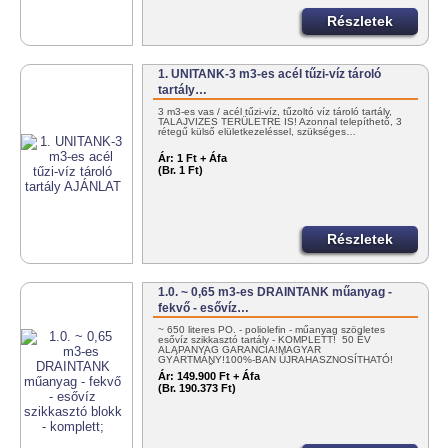
Részletek
1. UNITANK-3 m3-es acél tűzi-víz tároló
tartály…
3 m3-es vas / acél tűzi-víz, tűzoltó víz tároló tartály,
TALAJVIZES TERÜLETRE IS! Azonnal telepíthető, 3
rétegű külső elületkezeléssel, szükséges…
Ár:
1 Ft + Áfa
(Br. 1 Ft)
Részletek
1.0. ~ 0,65 m3-es DRAINTANK műanyag -
fekvő - esővíz…
~ 650 literes PO. - poliolefin - műanyag szögletes
esővíz szikkasztó tartály - KOMPLETT! 50 ÉV
ALAPANYAG GARANCIA!MAGYAR
GYÁRTMÁNY!100%-BAN ÚJRAHASZNOSÍTHATÓ!
EGYSZERŰEN…
Ár:
149.900 Ft + Áfa
(Br. 190.373 Ft)