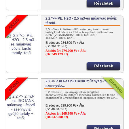
Részletek
2.2.*<> PE. H2O - 2,5 m3-es műanyag ivóvíz
tároló…
2,5 m3-es Polietilén - PE. műanyag ivóvíz tároló
tartály.Föld feletti és földbe telepíthető változatban
is.26 ÉV GARANCIA!!!100% MAGYAR
TERMÉK!100%-ban…
Eredeti ár:
284.500 Ft + Áfa
(Br. 361.315 Ft)
Akciós ár:
274.900 Ft + Áfa
(Br. 349.123 Ft)
Részletek
2.2.<> 2 m3-es ISOTANK műanyag - fekvő -
szennyvíz…
~ 2 m3-es PE. műanyag fekvő szögletes
szennyvízgyűjtő tartály + lépésálló zöldterületi fedlap +
csatlakozók! Emésztőgödör, szeptikus tartály! 50 ÉV…
Eredeti ár:
299.900 Ft + Áfa
(Br. 380.873 Ft)
Akciós ár:
265.748 Ft + Áfa
(Br. 337.500 Ft)
Részletek