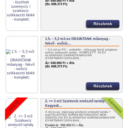
Ár:
549.900 Ft + Áfa
(Br. 698.373 Ft)
Részletek
1.5. ~ 5,3 m3-es DRAINTANK műanyag -
fekvő - esővíz…
~ 5,3 m3-es PO. - poliolefin - műanyag fekvő szögletes
esővíz szikkasztó tartály - KOMPLETT! 50 ÉV
ALAPANYAG GARANCIA!MAGYAR
GYÁRTMÁNY!100%-BAN…
Ár:
549.900 Ft + Áfa
(Br. 698.373 Ft)
Részletek
2. <> 3 m3 Szürkevíz emésztő tartály
Kegyedi…
3 m3-es pe. műanyag szürkevíz emésztő tartály +
tető!TELEPÍTÉS SORÁN BETONOZÁST NEM
IGÉNYEL!!50 ÉV ALAPANYAG GARANCIA!MAGYAR
GYÁRTMÁNY!100%-BAN…
Eredeti ár:
399.900 Ft + Áfa