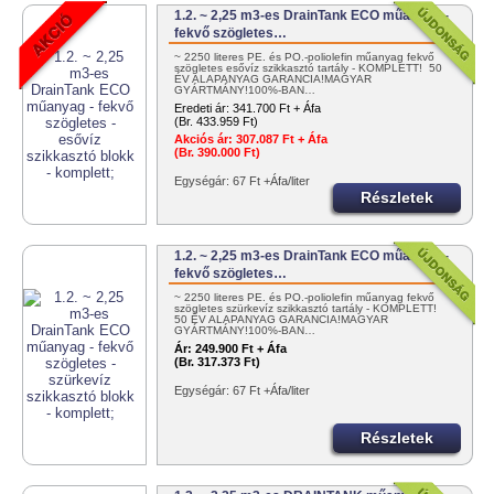
1.2. ~ 2,25 m3-es DrainTank ECO műanyag -
fekvő szögletes…
~ 2250 literes PE. és PO.-poliolefin műanyag fekvő
szögletes esővíz szikkasztó tartály - KOMPLETT! 50
ÉV ALAPANYAG GARANCIA!MAGYAR
GYÁRTMÁNY!100%-BAN…
Eredeti ár:
341.700 Ft + Áfa
(Br. 433.959 Ft)
Akciós ár:
307.087 Ft + Áfa
(Br. 390.000 Ft)
Egységár: 67 Ft +Áfa/liter
Részletek
1.2. ~ 2,25 m3-es DrainTank ECO műanyag -
fekvő szögletes…
~ 2250 literes PE. és PO.-poliolefin műanyag fekvő
szögletes szürkevíz szikkasztó tartály - KOMPLETT!
50 ÉV ALAPANYAG GARANCIA!MAGYAR
GYÁRTMÁNY!100%-BAN…
Ár:
249.900 Ft + Áfa
(Br. 317.373 Ft)
Egységár: 67 Ft +Áfa/liter
Részletek