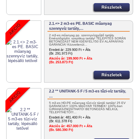
Részletek
2.1.<> 2 m3-es PE. BASIC műanyag
szennyvíz tartály,…
2 m3-es műanyag pp. szennyvízgyűjtő tartály.
Emésztőgödör, szeptikus tartály! TELEPÍTÉS SORÁN
BETONOZÁST NEM IGÉNYEL!!50 ÉV ALAPANYAG
GARANCIA! Közvetlenül…
Eredeti ár:
229.900 Ft + Áfa
(Br. 291.973 Ft)
Akciós ár:
199.900 Ft + Áfa
(Br. 253.873 Ft)
Részletek
2.2 ** UNITANK-5 F / 5 m3-es tűzi-víz tartály,
…
5 m3-es HD-PE műanyag tűzi-víz tároló tartály! 25 ÉV
GARANCIA!!! 100% MAGYAR TERMÉK! 100%-ban
ÚJRAHASZNOSÍTHATÓ! BETONOZÁS NÉLKÜL
TELEPÍTHETŐ!!!…
Eredeti ár:
481.400 Ft + Áfa
(Br. 611.378 Ft)
Akciós ár:
457.000 Ft + Áfa
(Br. 580.390 Ft)