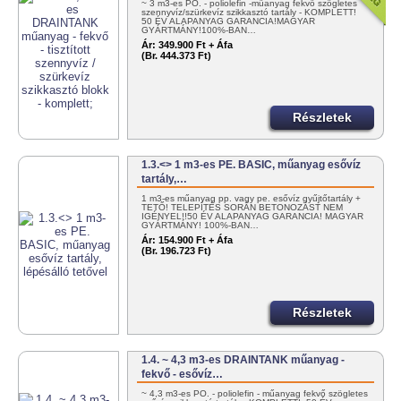
~ 3 m3-es PO. - poliolefin -műanyag fekvő szögletes
szennyvíz/szürkevíz szikkasztó tartály - KOMPLETT!
50 ÉV ALAPANYAG GARANCIA!MAGYAR
GYÁRTMÁNY!100%-BAN…
Ár:
349.900 Ft + Áfa
(Br. 444.373 Ft)
Részletek
1.3.<> 1 m3-es PE. BASIC, műanyag esővíz
tartály,…
1 m3-es műanyag pp. vagy pe. esővíz gyűjtőtartály +
TETŐ! TELEPÍTÉS SORÁN BETONOZÁST NEM
IGÉNYEL!!50 ÉV ALAPANYAG GARANCIA! MAGYAR
GYÁRTMÁNY! 100%-BAN…
Ár:
154.900 Ft + Áfa
(Br. 196.723 Ft)
Részletek
1.4. ~ 4,3 m3-es DRAINTANK műanyag -
fekvő - esővíz…
~ 4,3 m3-es PO. - poliolefin - műanyag fekvő szögletes