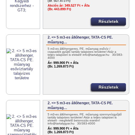
(Br. 507.873 Ft)
Akciós ár:
349.527 Ft + Áfa
(Br. 443.899 Ft)
Részletek
2. <> 5 m3-es állóhenger, TATA-CS PE.
műanyag…
5 m3-es állóhengeres, PE. műanyag esővíz /
csapadék gyűjtő tartály talajvizes területre! Akár a
teljes talajvizet is elviseli! info@tartalygyar.hu 30/383-
4000
Ár:
999.900 Ft + Áfa
(Br. 1.269.873 Ft)
Részletek
2. <> 5 m3-es állóhenger, TATA-CS PE.
műanyag…
5 m3-es állóhengeres, PE. műanyag szennyvízgyűjtő
tartály talajvizes területre! Akár a teljes talajvizet is
elviseli - megfelelő betonozás esetén!
info@tartalygyar.hu 30/383-4000
Ár:
999.900 Ft + Áfa
(Br. 1.269.873 Ft)