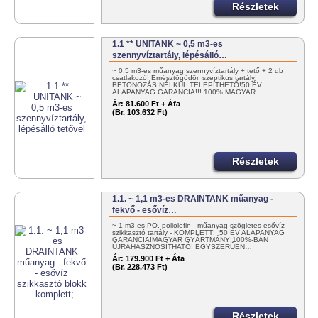
Részletek
1.1 ** UNITANK ~ 0,5 m3-es
szennyvíztartály, lépésálló…
~ 0,5 m3-es műanyag szennyvíztartály + tető + 2 db
csatlakozó! Emésztőgödör, szeptikus tartály!
BETONOZÁS NÉLKÜL TELEPÍTHETŐ!50 ÉV
ALAPANYAG GARANCIA!!! 100% MAGYAR…
Ár:
81.600 Ft + Áfa
(Br. 103.632 Ft)
Részletek
1.1. ~ 1,1 m3-es DRAINTANK műanyag -
fekvő - esővíz…
~ 1 m3-es PO.-poliolefin - műanyag szögletes esővíz
szikkasztó tartály - KOMPLETT! 50 ÉV ALAPANYAG
GARANCIA!MAGYAR GYÁRTMÁNY!100%-BAN
ÚJRAHASZNOSÍTHATÓ! EGYSZERŰEN…
Ár:
179.900 Ft + Áfa
(Br. 228.473 Ft)
Részletek