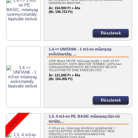
GARANCIA! MAGYAR…
Ár:
154.900 Ft + Áfa
(Br. 196.723 Ft)
Részletek
1.4.<> UNITANK - 1 m3-es műanyag
esővíztartály, …
1000 literes HD-PE műanyag tartály + tető! 25 ÉV
GARANCIA!!! 100% MAGYAR TERMÉK! 100%-ban
ÚJRAHASZNOSÍTHATÓ! BETONOZÁS NÉLKÜL
TELEPÍTHETŐ! ÉME ENGEDÉLYES! …
Ár:
121.500 Ft + Áfa
(Br. 154.305 Ft)
Részletek
1.5. 4 m3-es PE. BASIC műanyag tűzi-víz
tartály,…
4 m3-es pe. műanyag tűzoltóvíz gyűjtőtartály +
tető!TELEPÍTÉS SORÁN BETONOZÁST NEM
IGÉNYEL!!10 ÉV GARANCIA!MAGYAR
GYÁRTMÁNY!100%-BAN…