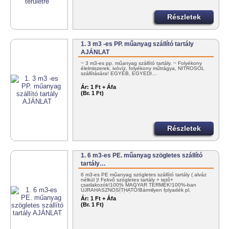
Részletek
1. 3 m3 -es PP. műanyag szállító tartály
AJÁNLAT
~ 3 m3-es pp. műanyag szállító tartály. ~ Folyékony
élelmiszerek, ivóvíz, folyékony műtrágya, NITROSOL
szállítására! EGYÉB, EGYEDI…
Ár:
1 Ft + Áfa
(Br. 1 Ft)
Részletek
1. 6 m3-es PE. műanyag szögletes szállító
tartály…
6 m3-es PE műanyag szögletes szállító tartály ( alváz
nélkül )! Fekvő szögletes tartály + tető+
csatlakozók!100% MAGYAR TERMÉK!100%-ban
ÚJRAHASZNOSÍTHATÓ!Bármilyen folyadék pl.
NITROSOL szállítására! KEDVEZMÉNYES…
Ár:
1 Ft + Áfa
(Br. 1 Ft)