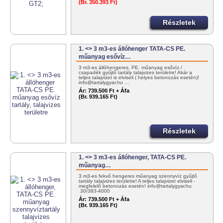
(Br. 350.393 Ft)
Részletek
1. <> 3 m3-es állóhenger TATA-CS PE.
műanyag esővíz…
3 m3-es állóhengeres, PE. műanyag esővíz /
csapadék gyűjtő tartály talajvizes területre! Akár a
teljes talajvizet is elviseli ( helyes betonozás esetén)!
info@tartalygyar.hu …
Ár:
739.500 Ft + Áfa
(Br. 939.165 Ft)
Részletek
1. <> 3 m3-es állóhenger, TATA-CS PE.
műanyag…
3 m3-es fekvő hengeres műanyag szennyvíz gyűjtő
tartály talajvizes területre! A teljes talajvizet elviseli -
megfelelő betonozás esetén! info@tartalygyar.hu
30/383-4000
Ár:
739.500 Ft + Áfa
(Br. 939.165 Ft)