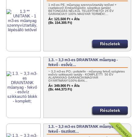
1 m3-es PE. műanyag szennyvíztartály tetővel +
csatlakozó! Emésztőgödör, szeptikus tartály!
BETONOZÁS NÉLKÜL TELEPÍTHETŐ! 25 ÉV
GARANCIA!!! 100% MAGYAR TERMÉK!…
Ár:
121.500 Ft + Áfa
(Br. 154.305 Ft)
Részletek
1.3. ~ 3,3 m3-es DRAINTANK műanyag -
fekvő - esővíz…
~ 3,3 m3-es PO.- poliolefin - műanyag fekvő szögletes
esővíz szikkasztó tartály - KOMPLETT! 50 ÉV
ALAPANYAG GARANCIA!MAGYAR
GYÁRTMÁNY!100%-BAN…
Ár:
349.900 Ft + Áfa
(Br. 444.373 Ft)
Részletek
1.3. ~ 3,3 m3-es DRAINTANK műanyag -
fekvő - tisztított…