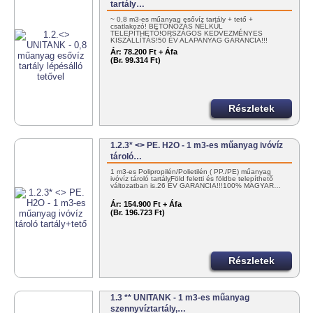
tartály…
~ 0,8 m3-es műanyag esővíz tartály + tető +
csatlakozó! BETONOZÁS NÉLKÜL
TELEPÍTHETŐ!ORSZÁGOS KEDVEZMÉNYES
KISZÁLLÍTÁS!50 ÉV ALAPANYAG GARANCIA!!!
100%…
Ár:
78.200 Ft + Áfa
(Br. 99.314 Ft)
Részletek
1.2.3* <> PE. H2O - 1 m3-es műanyag ivóvíz
tároló…
1 m3-es Polipropilén/Polietilén ( PP./PE) műanyag
ivóvíz tároló tartályFöld feletti és földbe telepíthető
változatban is.26 ÉV GARANCIA!!!100% MAGYAR…
Ár:
154.900 Ft + Áfa
(Br. 196.723 Ft)
Részletek
1.3 ** UNITANK - 1 m3-es műanyag
szennyvíztartály,…