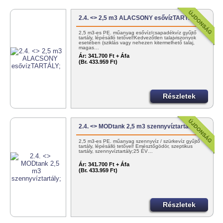
2.4. <> 2,5 m3 ALACSONY esővízTARTÁLY;
2,5 m3-es PE. műanyag esővíz/csapadékvíz gyűjtő
tartály, lépésálló tetővel!Kedvezőtlen talajviszonyok
esetében (sziklás vagy nehezen kitermelhető talaj,
magas…
Ár:
341.700 Ft + Áfa
(Br. 433.959 Ft)
Részletek
2.4. <> MODtank 2,5 m3 szennyvíztartály;
2,5 m3-es PE. műanyag szennyvíz / szürkevíz gyűjtő
tartály, lépésálló tetővel! Emésztőgödör, szeptikus
tartály, szennyvíztartály;25 ÉV…
Ár:
341.700 Ft + Áfa
(Br. 433.959 Ft)
Részletek