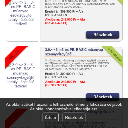
tető!TELEPÍTÉS SORÁN BETONOZÁST NEM
IGÉNYEL!!50 ÉV ALAPANYAG GARANCIA!MAGYAR
GYÁRTMÁNY!100%-BAN…
Eredeti ár:
309.900 Ft + Áfa
(Br. 393.573 Ft)
Akciós ár:
249.900 Ft + Áfa
(Br. 317.373 Ft)
Részletek
3.0.<> 3 m3-es PE. BASIC műanyag
szennyvízgyűjtő…
3 m3-es pe. műanyag szennyvízgyűjtő tartály +
tető!Emésztőgödör, szeptikus tartályTELEPÍTÉS
SORÁN BETONOZÁST NEM IGÉNYEL!!50 ÉV
ALAPANYAG GARANCIA!MAGYAR…
Eredeti ár:
309.900 Ft + Áfa
(Br. 393.573 Ft)
Akciós ár:
249.900 Ft + Áfa
(Br. 317.373 Ft)
Részletek
Az oldal sütiket használ a felhasználói élmény fokozása céljából.
Az oldal böngészésével elfogadja ezt.
3.1.** 6 m3-es PE. BASIC műanyag tűzi-víz
tartály,…
Értem
Részletek
6 m3-es műanyag PE. tűzoltóvíz gyűjtőtartály +
tető!TELEPÍTÉS SORÁN BETONOZÁST NEM