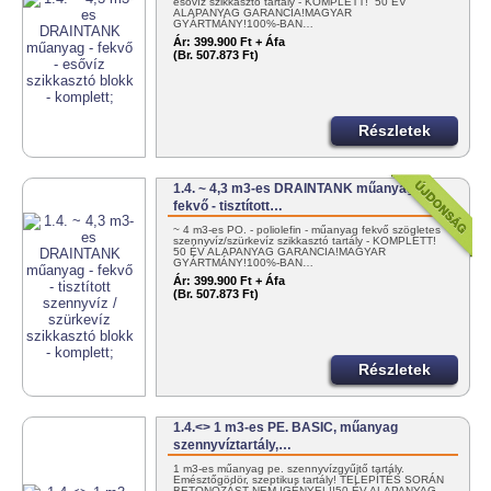
esővíz szikkasztó tartály - KOMPLETT! 50 ÉV
ALAPANYAG GARANCIA!MAGYAR
GYÁRTMÁNY!100%-BAN…
Ár:
399.900 Ft + Áfa
(Br. 507.873 Ft)
Részletek
1.4. ~ 4,3 m3-es DRAINTANK műanyag -
fekvő - tisztított…
~ 4 m3-es PO. - poliolefin - műanyag fekvő szögletes
szennyvíz/szürkevíz szikkasztó tartály - KOMPLETT!
50 ÉV ALAPANYAG GARANCIA!MAGYAR
GYÁRTMÁNY!100%-BAN…
Ár:
399.900 Ft + Áfa
(Br. 507.873 Ft)
Részletek
1.4.<> 1 m3-es PE. BASIC, műanyag
szennyvíztartály,…
1 m3-es műanyag pe. szennyvízgyűjtő tartály.
Emésztőgödör, szeptikus tartály! TELEPÍTÉS SORÁN
BETONOZÁST NEM IGÉNYEL!!50 ÉV ALAPANYAG