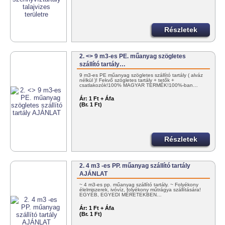
Részletek
2. <> 9 m3-es PE. műanyag szögletes
szállító tartály…
9 m3-es PE műanyag szögletes szállító tartály ( alváz
nélkül )! Fekvő szögletes tartály + tetők +
csatlakozók!100% MAGYAR TERMÉK!100%-ban…
Ár:
1 Ft + Áfa
(Br. 1 Ft)
Részletek
2. 4 m3 -es PP. műanyag szállító tartály
AJÁNLAT
~ 4 m3-es pp. műanyag szállító tartály. ~ Folyékony
élelmiszerek, ivóvíz, folyékony műtrágya szállítására!
EGYÉB, EGYEDI MÉRETEKBEN…
Ár:
1 Ft + Áfa
(Br. 1 Ft)