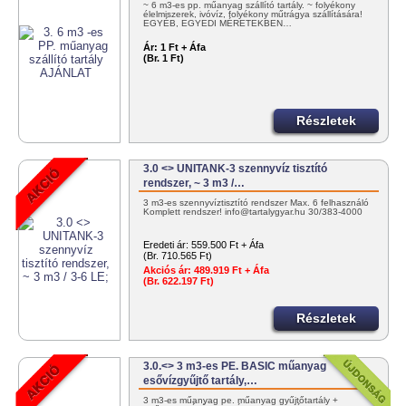
~ 6 m3-es pp. műanyag szállító tartály. ~ folyékony
élelmiszerek, ivóvíz, folyékony műtrágya szállítására!
EGYÉB, EGYEDI MÉRETEKBEN…
Ár:
1 Ft + Áfa
(Br. 1 Ft)
Részletek
3.0 <> UNITANK-3 szennyvíz tisztító
rendszer, ~ 3 m3 /…
3 m3-es szennyvíztisztító rendszer Max. 6 felhasználó
Komplett rendszer! info@tartalygyar.hu 30/383-4000
Eredeti ár:
559.500 Ft + Áfa
(Br. 710.565 Ft)
Akciós ár:
489.919 Ft + Áfa
(Br. 622.197 Ft)
Részletek
3.0.<> 3 m3-es PE. BASIC műanyag
esővízgyűjtő tartály,…
3 m3-es műanyag pe. műanyag gyűjtőtartály +