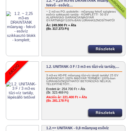
1.2. ~ 2,25 m3-es DRAINTANK műanyag -
fekvő - esővíz…
~ 2 m3-es PO.-poliolefin - műanyag fekvő szögletes
esővíz szikkasztó tartály - KOMPLETT! 50 ÉV
ALAPANYAG GARANCIA!MAGYAR
GYÁRTMÁNY!100%-BAN ÚJRAHASZNOSÍTHATÓ!
EGYSZERŰEN…
Ár:
249.900 Ft + Áfa
(Br. 317.373 Ft)
Részletek
1.2. UNITANK-3 F / 3 m3-es tűzi-víz tartály,…
3 m3-es HD-PE műanyag tűzi-víz tároló tartály! 25 ÉV
GARANCIA!!! 100% MAGYAR TERMÉK! 100%-ban
ÚJRAHASZNOSÍTHATÓ! BETONOZÁS NÉLKÜL
TELEPÍTHETŐ!!!…
Eredeti ár:
254.700 Ft + Áfa
(Br. 323.469 Ft)
Akciós ár:
221.400 Ft + Áfa
(Br. 281.178 Ft)
Részletek
1.2.<> UNITANK - 0,8 műanyag esővíz