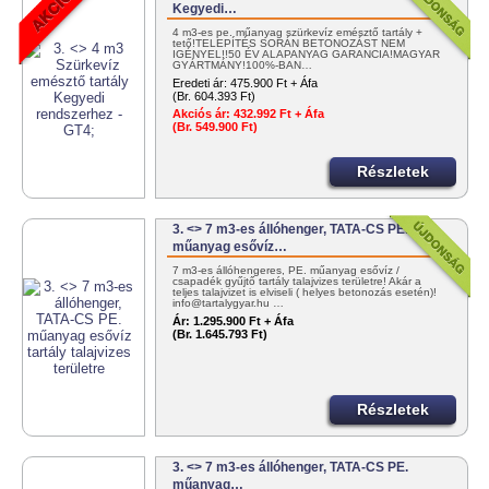
Kegyedi…
4 m3-es pe. műanyag szürkevíz emésztő tartály +
tető!TELEPÍTÉS SORÁN BETONOZÁST NEM
IGÉNYEL!!50 ÉV ALAPANYAG GARANCIA!MAGYAR
GYÁRTMÁNY!100%-BAN…
Eredeti ár:
475.900 Ft + Áfa
(Br. 604.393 Ft)
Akciós ár:
432.992 Ft + Áfa
(Br. 549.900 Ft)
Részletek
3. <> 7 m3-es állóhenger, TATA-CS PE.
műanyag esővíz…
7 m3-es állóhengeres, PE. műanyag esővíz /
csapadék gyűjtő tartály talajvizes területre! Akár a
teljes talajvizet is elviseli ( helyes betonozás esetén)!
info@tartalygyar.hu …
Ár:
1.295.900 Ft + Áfa
(Br. 1.645.793 Ft)
Részletek
3. <> 7 m3-es állóhenger, TATA-CS PE.
műanyag…