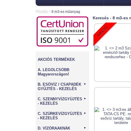
Főoldal
>
8 m3-es műanyag
Keresés - 8 m3-es
AKCIÓS TERMÉKEK
A. LEGOLCSÓBB
Magyarországon!
B. ESŐVÍZ / CSAPADÉK
►
GYŰJTÉS - KEZELÉS
C. SZENNYVÍZGYŰJTÉS
►
- KEZELÉS
C. SZÜRKEVÍZGYŰJTÉS
►
- KEZELÉS
D. VÍZÓRAAKNÁK
►