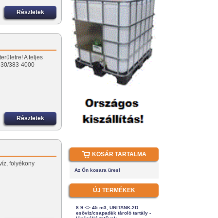
Részletek
rületre! A teljes
u 30/383-4000
Részletek
KOSÁR TARTALMA
víz, folyékony
Az Ön kosara üres!
ÚJ TERMÉKEK
8.9 <> 45 m3, UNITANK-2D
esővíz/csapadék tároló tartály -