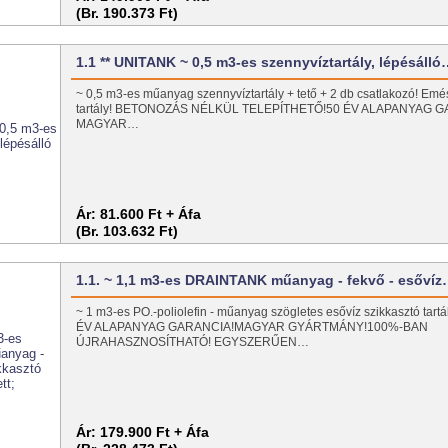
(Br. 190.373 Ft)
1.1 ** UNITANK ~ 0,5 m3-es szennyvíztartály, lépésáll
~ 0,5 m3-es műanyag szennyvíztartály + tető + 2 db csatlakozó! Emé
tartály! BETONOZÁS NÉLKÜL TELEPÍTHETŐ!50 ÉV ALAPANYAG G
MAGYAR…
Ár:
81.600 Ft + Áfa
(Br. 103.632 Ft)
1.1. ~ 1,1 m3-es DRAINTANK műanyag - fekvő - esőví
~ 1 m3-es PO.-poliolefin - műanyag szögletes esővíz szikkasztó tar
ÉV ALAPANYAG GARANCIA!MAGYAR GYÁRTMÁNY!100%-BAN
ÚJRAHASZNOSÍTHATÓ! EGYSZERŰEN…
Ár:
179.900 Ft + Áfa