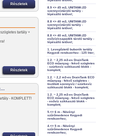
lépésálló tetővel;
Részletek
8.9 <> 45 m3, UNITANK-2D
szennyvíztároló tartály -
lépésálló tetővel;
8.8 <> 40 m3, UNITANK-2D
szennyvíztároló tartály -
lépésálló tetővel;
szögletes tartály +
8.8 <> 40 m3, UNITANK-2D
esővíz/csapadék tároló tartály -
ra!
lépésálló tetővel;
1. Levegőztető buborék tartály
Kegyedi rendszerhez - 125 liter;
1.2. ~ 2,25 m3-es DrainTank
ECO műanyag - fekvő szögletes
- szürkevíz szikkasztó blokk -
Részletek
komplett;
1.2. ~ 2,2 m3-es DrainTank ECO
műanyag - fekvő szögletes -
tisztított szennyvíz / szürkevíz
szikkasztó blokk - komplett;
íz…
1.2. ~ 2,25 m3-es DrainTank
 tartály - KOMPLETT!
ECO műanyag - fekvő szögletes
- esővíz szikkasztó blokk -
komplett;
5.<> 6 m - Növényi
szűrőmedence Kegyedi
rendszerhez;
4.<> 5 m - Növényi
szűrőmedence Kegyedi
rendszerhez;