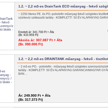
1.2. ~ 2,2 m3-es DrainTank ECO műanyag - fekvő szög
~ 2250 literes PE. és PO.-poliolefin műanyag fekvő szögletes tisztítot
szürkevíz szikkasztó tartály - KOMPLETT! 50 ÉV ALAPANYAG G
Eredeti ár:
341.700 Ft + Áfa
(Br. 433.959 Ft)
Akciós ár:
307.087 Ft + Áfa
(Br. 390.000 Ft)
1.2. ~ 2,2 m3-es DRAINTANK műanyag - fekvő - tisztít
~ 2 m3-es PO. - poliolefin - műanyag fekvő szögletes szennyvíz/szür
tartály - KOMPLETT! 50 ÉV ALAPANYAG GARANCIA!MAGYAR GY
BAN…
Ár:
249.900 Ft + Áfa
(Br. 317.373 Ft)