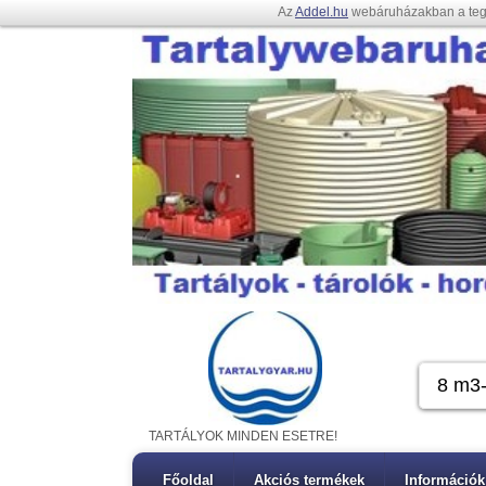
Az
Addel.hu
webáruházakban a te
TARTÁLYOK MINDEN ESETRE!
Főoldal
Akciós termékek
Információk