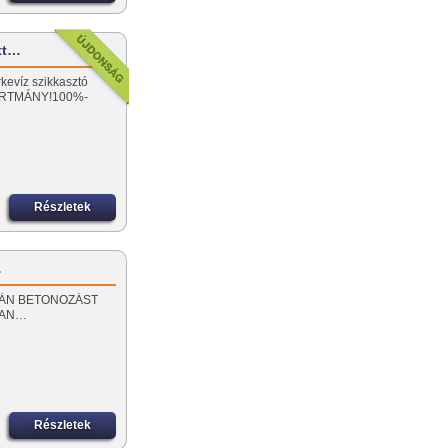
ott…
rkevíz szikkasztó
ÁRTMÁNY!100%-
Részletek
…
 SORÁN BETONOZÁST
BAN…
Részletek