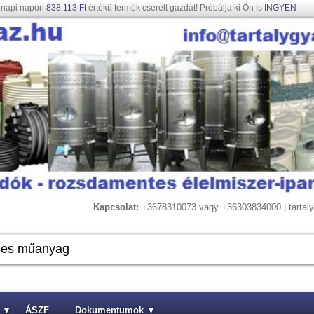
gnapi napon
838.113 Ft
értékű termék cserélt gazdát! Próbálja ki Ön is
INGYEN
Kapcsolat:
+3678310073 vagy +36303834000 | tarta
▾
ÁSZF
Dokumentumok
▾