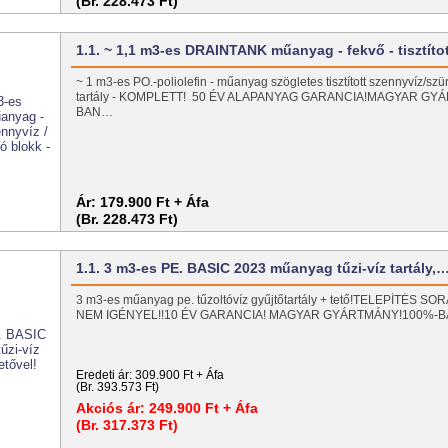
(Br. 228.473 Ft)
1.1. ~ 1,1 m3-es DRAINTANK műanyag - fekvő - tisztít
~ 1 m3-es PO.-poliolefin - műanyag szögletes tisztított szennyvíz/szü
tartály - KOMPLETT! 50 ÉV ALAPANYAG GARANCIA!MAGYAR GY
BAN…
Ár:
179.900 Ft + Áfa
(Br. 228.473 Ft)
1.1. 3 m3-es PE. BASIC 2023 műanyag tűzi-víz tartály,
3 m3-es műanyag pe. tűzoltóvíz gyűjtőtartály + tető!TELEPÍTÉS
NEM IGÉNYEL!!10 ÉV GARANCIA! MAGYAR GYÁRTMÁNY!100%-
Eredeti ár:
309.900 Ft + Áfa
(Br. 393.573 Ft)
Akciós ár:
249.900 Ft + Áfa
(Br. 317.373 Ft)