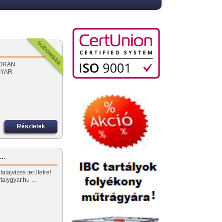
 SORÁN
GYAR
Részletek
z…
alajvizes területre!
artalygyar.hu …