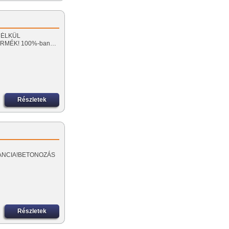
 NÉLKÜL
ERMÉK! 100%-ban…
Részletek
GARANCIA!BETONOZÁS
Részletek