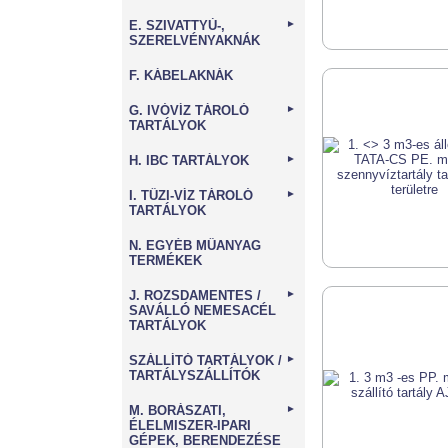
E. SZIVATTYÚ-,
►
SZERELVÉNYAKNÁK
F. KÁBELAKNÁK
G. IVÓVÍZ TÁROLÓ
►
TARTÁLYOK
H. IBC TARTÁLYOK
►
I. TŰZI-VÍZ TÁROLÓ
►
TARTÁLYOK
N. EGYÉB MŰANYAG
TERMÉKEK
J. ROZSDAMENTES /
►
SAVÁLLÓ NEMESACÉL
TARTÁLYOK
SZÁLLÍTÓ TARTÁLYOK /
►
TARTÁLYSZÁLLÍTÓK
M. BORÁSZATI,
►
ÉLELMISZER-IPARI
GÉPEK, BERENDEZÉSE