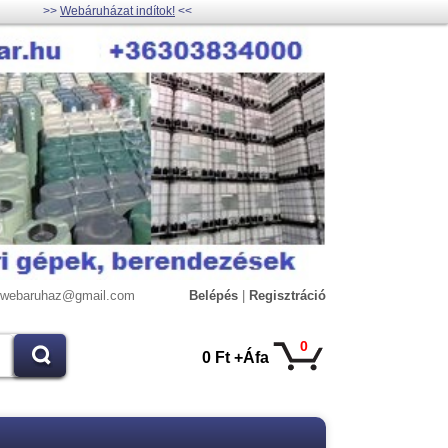
>>
Webáruházat indítok!
<<
lywebaruhaz@gmail.com
Belépés
|
Regisztráció
0
0 Ft +Áfa