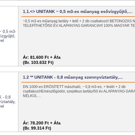
1.1.<> UNITANK ~ 0,5 m3-es műanyag esővízgyűjtő,…
~0,5 m3-es műanyag tartály + tető + 2 db csatlakozó! BETONOZÁS
TELEPÍTHETŐ!50 ÉV ALAPANYAG GARANCIA!!! 100% MAGYAR T
Ár:
81.600 Ft + Áfa
(Br. 103.632 Ft)
1.2 ** UNITANK - 0,8 műanyag szennyvíztartály,…
DN 1000-es ERŐSÍTETT mászható, ~ 0,8 m3-es, + fedél + 2 db
csatlakozó!Emésztőgödör, szeptikus tartály!50 év ALAPANYAG 
NÉLKÜL…
Ár:
78.200 Ft + Áfa
(Br. 99.314 Ft)