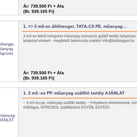
Ár:
739.500 Ft + Áfa
(Br. 939.165 Ft)
1. <> 3 m3-es állóhenger, TATA-CS PE. műanyag…
3 m3-es fekvő hengeres műanyag szennyvíz gyűjtő tartály talajvizes te
talajvizet elviseli - megfelelő betonozás esetén! info@tartalygyar.h
Ár:
739.500 Ft + Áfa
(Br. 939.165 Ft)
1. 3 m3 -es PP. műanyag szállító tartály AJÁNLAT
~ 3 m3-es pp. műanyag szállító tartály. ~ Folyékony élelmiszerek, ivó
műtrágya, NITROSOL szállítására! EGYÉB, EGYEDI…