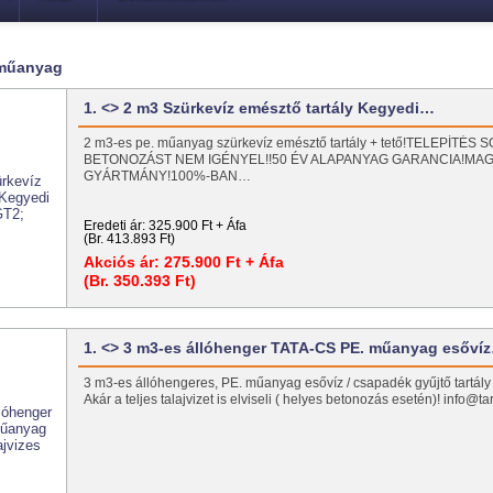
 műanyag
1. <> 2 m3 Szürkevíz emésztő tartály Kegyedi…
2 m3-es pe. műanyag szürkevíz emésztő tartály + tető!TELEPÍTÉS
BETONOZÁST NEM IGÉNYEL!!50 ÉV ALAPANYAG GARANCIA!MA
GYÁRTMÁNY!100%-BAN…
Eredeti ár:
325.900 Ft + Áfa
(Br. 413.893 Ft)
Akciós ár:
275.900 Ft + Áfa
(Br. 350.393 Ft)
1. <> 3 m3-es állóhenger TATA-CS PE. műanyag esőví
3 m3-es állóhengeres, PE. műanyag esővíz / csapadék gyűjtő tartály t
Akár a teljes talajvizet is elviseli ( helyes betonozás esetén)! info@t