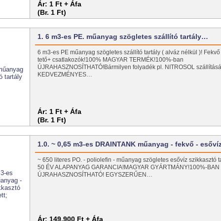
Ár:
1 Ft + Áfa
(Br. 1 Ft)
1. 6 m3-es PE. műanyag szögletes szállító tartály…
6 m3-es PE műanyag szögletes szállító tartály ( alváz nélkül )! Fekvő 
tető+ csatlakozók!100% MAGYAR TERMÉK!100%-ban
ÚJRAHASZNOSÍTHATÓ!Bármilyen folyadék pl. NITROSOL szállításá
KEDVEZMÉNYES…
Ár:
1 Ft + Áfa
(Br. 1 Ft)
1.0. ~ 0,65 m3-es DRAINTANK műanyag - fekvő - esőv
~ 650 literes PO. - poliolefin - műanyag szögletes esővíz szikkasztó
50 ÉV ALAPANYAG GARANCIA!MAGYAR GYÁRTMÁNY!100%-BAN
ÚJRAHASZNOSÍTHATÓ! EGYSZERŰEN…
Ár:
149.900 Ft + Áfa