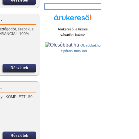
Részletek
ó…
sztőgödör, szeptikus
Árukereső, a hiteles
ARANCIA!!! 100%
vásárlási kalauz
Olcsóbbat.hu
– Spórolni tudni kell
Részletek
z…
tály - KOMPLETT! 50
Részletek