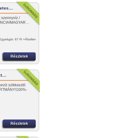
letes…
t szennyvíz /
ARANCIA!MAGYAR…
Egységár: 67 Ft +Áfa/liter
Részletek
ott…
kevíz szikkasztó
ÁRTMÁNY!100%-
Részletek