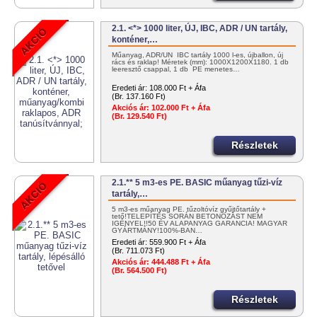
2.1. <*> 1000 liter, ÚJ, IBC, ADR / UN tartály,
konténer,…
Műanyag, ADR/UN IBC tartály 1000 l-es, újballon, új
rács és raklap! Méretek (mm): 1000X1200X1180. 1 db
leeresztő csappal, 1 db PE menetes…
Eredeti ár:
108.000 Ft + Áfa
(Br. 137.160 Ft)
Akciós ár:
102.000 Ft + Áfa
(Br. 129.540 Ft)
Részletek
2.1.** 5 m3-es PE. BASIC műanyag tűzi-víz
tartály,…
5 m3-es műanyag PE. tűzoltóvíz gyűjtőtartály +
tető!TELEPÍTÉS SORÁN BETONOZÁST NEM
IGÉNYEL!!50 ÉV ALAPANYAG GARANCIA! MAGYAR
GYÁRTMÁNY!100%-BAN…
Eredeti ár:
559.900 Ft + Áfa
(Br. 711.073 Ft)
Akciós ár:
444.488 Ft + Áfa
(Br. 564.500 Ft)
Részletek