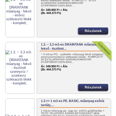
esővíz szikkasztó tartály - KOMPLETT! 50 ÉV
ALAPANYAG GARANCIA!MAGYAR
GYÁRTMÁNY!100%-BAN…
Ár:
349.900 Ft + Áfa
(Br. 444.373 Ft)
Részletek
1.3. ~ 3,3 m3-es DRAINTANK műanyag -
fekvő - tisztított…
~ 3 m3-es PO. - poliolefin -műanyag fekvő szögletes
szennyvíz/szürkevíz szikkasztó tartály - KOMPLETT!
50 ÉV ALAPANYAG GARANCIA!MAGYAR
GYÁRTMÁNY!100%-BAN…
Ár:
349.900 Ft + Áfa
(Br. 444.373 Ft)
Részletek
1.3.<> 1 m3-es PE. BASIC, műanyag esővíz
tartály,…
1 m3-es műanyag pp. vagy pe. esővíz gyűjtőtartály +
TETŐ! TELEPÍTÉS SORÁN BETONOZÁST NEM
IGÉNYEL!!50 ÉV ALAPANYAG GARANCIA! MAGYAR