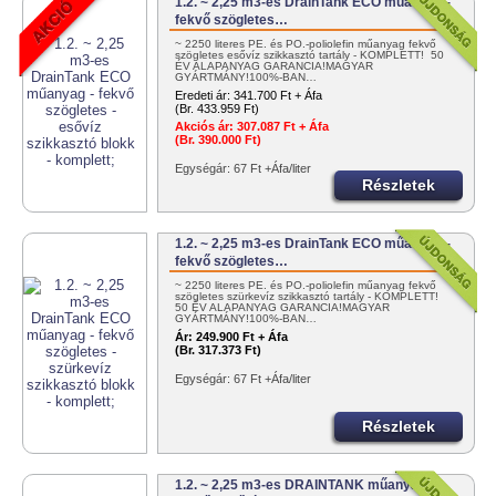
1.2. ~ 2,25 m3-es DrainTank ECO műanyag -
fekvő szögletes…
~ 2250 literes PE. és PO.-poliolefin műanyag fekvő
szögletes esővíz szikkasztó tartály - KOMPLETT! 50
ÉV ALAPANYAG GARANCIA!MAGYAR
GYÁRTMÁNY!100%-BAN…
Eredeti ár:
341.700 Ft + Áfa
(Br. 433.959 Ft)
Akciós ár:
307.087 Ft + Áfa
(Br. 390.000 Ft)
Egységár: 67 Ft +Áfa/liter
Részletek
1.2. ~ 2,25 m3-es DrainTank ECO műanyag -
fekvő szögletes…
~ 2250 literes PE. és PO.-poliolefin műanyag fekvő
szögletes szürkevíz szikkasztó tartály - KOMPLETT!
50 ÉV ALAPANYAG GARANCIA!MAGYAR
GYÁRTMÁNY!100%-BAN…
Ár:
249.900 Ft + Áfa
(Br. 317.373 Ft)
Egységár: 67 Ft +Áfa/liter
Részletek
1.2. ~ 2,25 m3-es DRAINTANK műanyag -