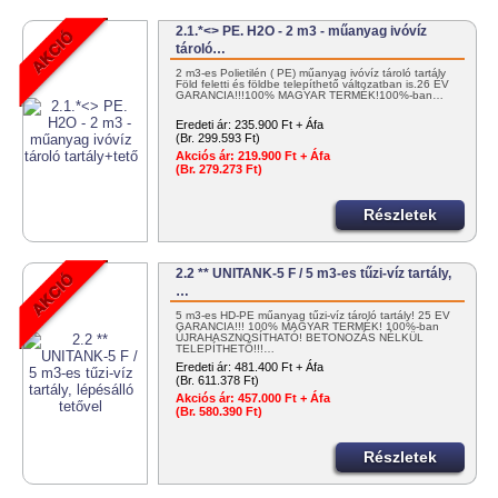
2.1.*<> PE. H2O - 2 m3 - műanyag ivóvíz
tároló…
2 m3-es Polietilén ( PE) műanyag ivóvíz tároló tartály
Föld feletti és földbe telepíthető változatban is.26 ÉV
GARANCIA!!!100% MAGYAR TERMÉK!100%-ban…
Eredeti ár:
235.900 Ft + Áfa
(Br. 299.593 Ft)
Akciós ár:
219.900 Ft + Áfa
(Br. 279.273 Ft)
Részletek
2.2 ** UNITANK-5 F / 5 m3-es tűzi-víz tartály,
…
5 m3-es HD-PE műanyag tűzi-víz tároló tartály! 25 ÉV
GARANCIA!!! 100% MAGYAR TERMÉK! 100%-ban
ÚJRAHASZNOSÍTHATÓ! BETONOZÁS NÉLKÜL
TELEPÍTHETŐ!!!…
Eredeti ár:
481.400 Ft + Áfa
(Br. 611.378 Ft)
Akciós ár:
457.000 Ft + Áfa
(Br. 580.390 Ft)
Részletek