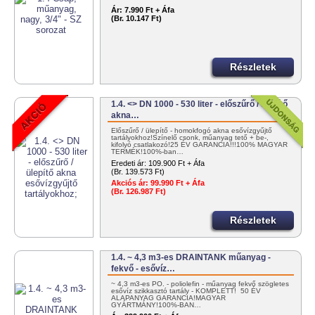
Ár:
7.990 Ft + Áfa
(Br. 10.147 Ft)
Részletek
1.4. <> DN 1000 - 530 liter - előszűrő / ülepítő
akna…
Előszűrő / ülepítő - homokfogó akna esővízgyűjtő
tartályokhoz!Színelő csonk, műanyag tető + be-,
kifolyó csatlakozó!25 ÉV GARANCIA!!!100% MAGYAR
TERMÉK!100%-ban…
Eredeti ár:
109.900 Ft + Áfa
(Br. 139.573 Ft)
Akciós ár:
99.990 Ft + Áfa
(Br. 126.987 Ft)
Részletek
1.4. ~ 4,3 m3-es DRAINTANK műanyag -
fekvő - esővíz…
~ 4,3 m3-es PO. - poliolefin - műanyag fekvő szögletes
esővíz szikkasztó tartály - KOMPLETT! 50 ÉV
ALAPANYAG GARANCIA!MAGYAR
GYÁRTMÁNY!100%-BAN…