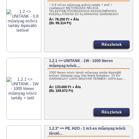
~ 0,8 m3-es műanyag esővíz tartály + tető +
csatlakozó! BETONOZÁS NÉLKÜL
TELEPÍTHETŐ!ORSZÁGOS KEDVEZMÉNYES
KISZÁLLÍTÁS!50 ÉV ALAPANYAG GARANCIA!!!
100%…
Ár:
78.200 Ft + Áfa
(Br. 99.314 Ft)
Részletek
1.2.1 <> UNITANK - 1W - 1000 literes
műanyag ivóvíz…
1000 literes ivóvíz tároló műanyag tartály lépésálló
tetővel, földalatti vagy föld feletti kivitelben. 25 ÉV
GARANCIA!!! 100% MAGYAR TERMÉK! 100%-ban…
Ár:
133.600 Ft + Áfa
(Br. 169.672 Ft)
Részletek
1.2.3* <> PE. H2O - 1 m3-es műanyag ivóvíz
tároló…