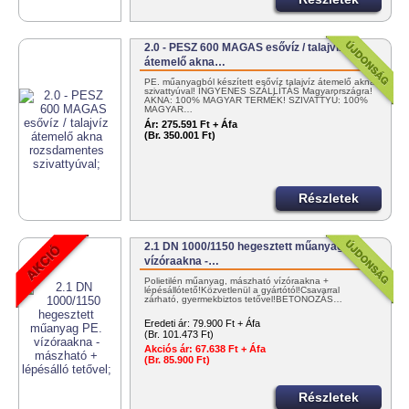
2.0 - PESZ 600 MAGAS esővíz / talajvíz
átemelő akna…
PE. műanyagból készített esővíz talajvíz átemelő akna
szivattyúval! INGYENES SZÁLLÍTÁS Magyarországra!
AKNA: 100% MAGYAR TERMÉK! SZIVATTYÚ: 100%
MAGYAR…
Ár:
275.591 Ft + Áfa
(Br. 350.001 Ft)
Részletek
2.1 DN 1000/1150 hegesztett műanyag PE.
vízóraakna -…
Polietilén műanyag, mászható vízóraakna +
lépésállótető!Közvetlenül a gyártótól!Csavarral
zárható, gyermekbiztos tetővel!BETONOZÁS…
Eredeti ár:
79.900 Ft + Áfa
(Br. 101.473 Ft)
Akciós ár:
67.638 Ft + Áfa
(Br. 85.900 Ft)
Részletek