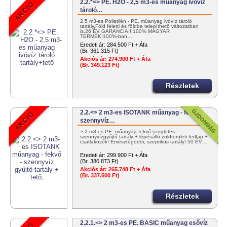
2.2.*<> PE. H2O - 2,5 m3-es műanyag ivóvíz
tároló…
2,5 m3-es Polietilén - PE. műanyag ivóvíz tároló
tartály.Föld feletti és földbe telepíthető változatban
is.26 ÉV GARANCIA!!!100% MAGYAR
TERMÉK!100%-ban…
Eredeti ár:
284.500 Ft + Áfa
(Br. 361.315 Ft)
Akciós ár:
274.900 Ft + Áfa
(Br. 349.123 Ft)
Részletek
2.2.<> 2 m3-es ISOTANK műanyag - fekvő -
szennyvíz…
~ 2 m3-es PE. műanyag fekvő szögletes
szennyvízgyűjtő tartály + lépésálló zöldterületi fedlap +
csatlakozók! Emésztőgödör, szeptikus tartály! 50 ÉV…
Eredeti ár:
299.900 Ft + Áfa
(Br. 380.873 Ft)
Akciós ár:
265.748 Ft + Áfa
(Br. 337.500 Ft)
Részletek
2.2.1.<> 2 m3-es PE. BASIC műanyag esővíz