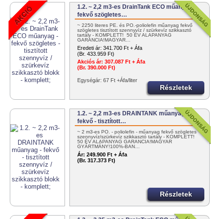
1.2. ~ 2,2 m3-es DrainTank ECO műanyag -
fekvő szögletes…
~ 2250 literes PE. és PO.-poliolefin műanyag fekvő
szögletes tisztított szennyvíz / szürkevíz szikkasztó
tartály - KOMPLETT! 50 ÉV ALAPANYAG
GARANCIA!MAGYAR…
Eredeti ár:
341.700 Ft + Áfa
(Br. 433.959 Ft)
Akciós ár:
307.087 Ft + Áfa
(Br. 390.000 Ft)
Egységár: 67 Ft +Áfa/liter
Részletek
1.2. ~ 2,2 m3-es DRAINTANK műanyag -
fekvő - tisztított…
~ 2 m3-es PO. - poliolefin - műanyag fekvő szögletes
szennyvíz/szürkevíz szikkasztó tartály - KOMPLETT!
50 ÉV ALAPANYAG GARANCIA!MAGYAR
GYÁRTMÁNY!100%-BAN…
Ár:
249.900 Ft + Áfa
(Br. 317.373 Ft)
Részletek