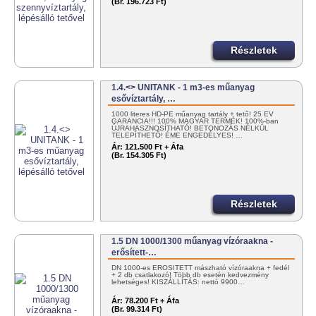
(Br. 196.723 Ft)
Részletek
1.4.<> UNITANK - 1 m3-es műanyag
esővíztartály, …
1000 literes HD-PE műanyag tartály + tető! 25 ÉV
GARANCIA!!! 100% MAGYAR TERMÉK! 100%-ban
ÚJRAHASZNOSÍTHATÓ! BETONOZÁS NÉLKÜL
TELEPÍTHETŐ! ÉME ENGEDÉLYES! …
Ár:
121.500 Ft + Áfa
(Br. 154.305 Ft)
Részletek
1.5 DN 1000/1300 műanyag vízóraakna -
erősített-…
DN 1000-es ERŐSÍTETT mászható vízóraakna + fedél
+ 2 db csatlakozó! Több db esetén kedvezmény
lehetséges! KISZÁLLÍTÁS: nettó 9900…
Ár:
78.200 Ft + Áfa
(Br. 99.314 Ft)