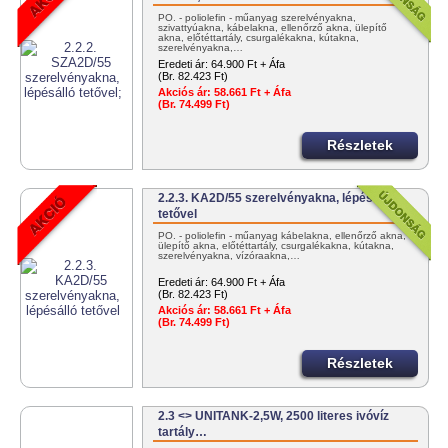
PO. - poliolefin - műanyag szerelvényakna,
szivattyúakna, kábelakna, ellenőrző akna, ülepítő
akna, előtéttartály, csurgalékakna, kútakna,
szerelvényakna,…
Eredeti ár:
64.900 Ft + Áfa
(Br. 82.423 Ft)
Akciós ár:
58.661 Ft + Áfa
(Br. 74.499 Ft)
Részletek
2.2.3. KA2D/55 szerelvényakna, lépésálló
tetővel
PO. - poliolefin - műanyag kábelakna, ellenőrző akna,
ülepítő akna, előtéttartály, csurgalékakna, kútakna,
szerelvényakna, vízóraakna,…
Eredeti ár:
64.900 Ft + Áfa
(Br. 82.423 Ft)
Akciós ár:
58.661 Ft + Áfa
(Br. 74.499 Ft)
Részletek
2.3 <> UNITANK-2,5W, 2500 literes ivóvíz
tartály…