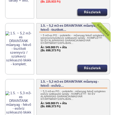
(Br. 225.933 Ft)
Részletek
1.5. ~ 5,2 m3-es DRAINTANK műanyag -
fekvő - tisztított…
~ 5 m3-es PO. - poliolefin - műanyag fekvő szögletes
szennyvíz/szürkevíz szikkasztó tartály - KOMPLETT!
50 ÉV ALAPANYAG GARANCIA!MAGYAR
GYÁRTMÁNY!100%-BAN…
Ár:
549.900 Ft + Áfa
(Br. 698.373 Ft)
Részletek
1.5. ~ 5,3 m3-es DRAINTANK műanyag -
fekvő - esővíz…
~ 5,3 m3-es PO. - poliolefin - műanyag fekvő szögletes
esővíz szikkasztó tartály - KOMPLETT! 50 ÉV
ALAPANYAG GARANCIA!MAGYAR
GYÁRTMÁNY!100%-BAN…
Ár:
549.900 Ft + Áfa
(Br. 698.373 Ft)