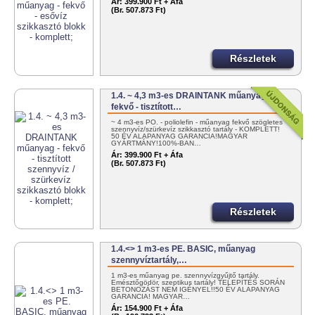
Ár:
399.900 Ft + Áfa
(Br. 507.873 Ft)
Részletek
1.4. ~ 4,3 m3-es DRAINTANK műanyag -
fekvő - tisztított…
~ 4 m3-es PO. - poliolefin - műanyag fekvő szögletes
szennyvíz/szürkevíz szikkasztó tartály - KOMPLETT!
50 ÉV ALAPANYAG GARANCIA!MAGYAR
GYÁRTMÁNY!100%-BAN…
Ár:
399.900 Ft + Áfa
(Br. 507.873 Ft)
Részletek
1.4.<> 1 m3-es PE. BASIC, műanyag
szennyvíztartály,…
1 m3-es műanyag pe. szennyvízgyűjtő tartály.
Emésztőgödör, szeptikus tartály! TELEPÍTÉS SORÁN
BETONOZÁST NEM IGÉNYEL!!50 ÉV ALAPANYAG
GARANCIA! MAGYAR…
Ár:
154.900 Ft + Áfa