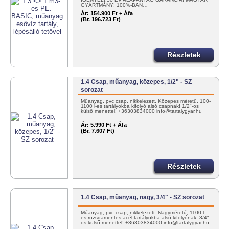
GYÁRTMÁNY! 100%-BAN…
Ár:
154.900 Ft + Áfa
(Br. 196.723 Ft)
Részletek
1.4 Csap, műanyag, közepes, 1/2" - SZ
sorozat
Műanyag, pvc csap, nikkelezett. Közepes méretű, 100-
1100 l-es tartályokba kifolyó alsó csapnak! 1/2"-os
külső menettel! +36303834000 info@tartalygyar.hu
Ár:
5.990 Ft + Áfa
(Br. 7.607 Ft)
Részletek
1.4 Csap, műanyag, nagy, 3/4" - SZ sorozat
Műanyag, pvc csap, nikkelezett. Nagyméretű, 1100 l-
es rozsdamentes acél tartályokba alsó kifolyónak. 3/4"-
os külső menettel! +36303834000 info@tartalygyar.hu