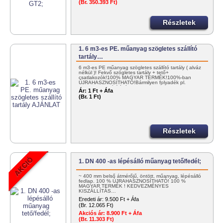
(Br. 350.393 Ft)
Részletek
1. 6 m3-es PE. műanyag szögletes szállító
tartály…
6 m3-es PE műanyag szögletes szállító tartály ( alváz
nélkül )! Fekvő szögletes tartály + tető+
csatlakozók!100% MAGYAR TERMÉK!100%-ban
ÚJRAHASZNOSÍTHATÓ!Bármilyen folyadék pl.
NITROSOL szállítására! KEDVEZMÉNYES…
Ár:
1 Ft + Áfa
(Br. 1 Ft)
Részletek
1. DN 400 -as lépésálló műanyag tető/fedél;
~ 400 mm belső átmérőjű, öntött, műanyag, lépésálló
fedlap. 100 % ÚJRAHASZNOSÍTHATÓ! 100 %
MAGYAR TERMÉK ! KEDVEZMÉNYES
KISZÁLLÍTÁS…
Eredeti ár:
9.500 Ft + Áfa
(Br. 12.065 Ft)
Akciós ár:
8.900 Ft + Áfa
(Br. 11.303 Ft)