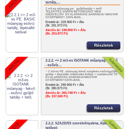
tartály,…
2 m3-es műanyag pe. gyűjtőtartály + tető!
TELEPÍTÉS SORÁN BETONOZÁST NEM
IGÉNYEL!!50 ÉV ALAPANYAG GARANCIA! MAGYAR
GYÁRTMÁNY! 100%-BAN…
Eredeti ár:
229.900 Ft + Áfa
(Br. 291.973 Ft)
Akciós ár:
199.900 Ft + Áfa
(Br. 253.873 Ft)
Részletek
2.2.2. <> 2 m3-es ISOTANK műanyag - fekvő
- esővíz…
~ 2 m3-es PE. műanyag fekvő szögletes esővízgyűjtő
tartály + lépésálló zöldterületi fedlap + csatlakozók! 50
ÉV ALAPANYAG GARANCIA!MAGYAR
GYÁRTMÁNY!100%-BAN…
Eredeti ár:
299.900 Ft + Áfa
(Br. 380.873 Ft)
Akciós ár:
265.748 Ft + Áfa
(Br. 337.500 Ft)
Részletek
2.2.2. SZA2D/55 szerelvényakna, lépésálló
tetővel;