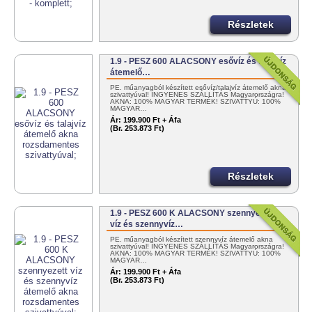
Részletek
1.9 - PESZ 600 ALACSONY esővíz és talajvíz
átemelő…
PE. műanyagból készített esővíz/talajvíz átemelő akna
szivattyúval! INGYENES SZÁLLÍTÁS Magyarországra!
AKNA: 100% MAGYAR TERMÉK! SZIVATTYÚ: 100%
MAGYAR…
Ár:
199.900 Ft + Áfa
(Br. 253.873 Ft)
Részletek
1.9 - PESZ 600 K ALACSONY szennyezett
víz és szennyvíz…
PE. műanyagból készített szennyvíz átemelő akna
szivattyúval! INGYENES SZÁLLÍTÁS Magyarországra!
AKNA: 100% MAGYAR TERMÉK! SZIVATTYÚ: 100%
MAGYAR…
Ár:
199.900 Ft + Áfa
(Br. 253.873 Ft)