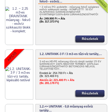
fekvő - esővíz…
~ 2 m3-es PO.-poliolefin - műanyag fekvő szögletes
esővíz szikkasztó tartály - KOMPLETT! 50 ÉV
ALAPANYAG GARANCIA!MAGYAR
GYÁRTMÁNY!100%-BAN ÚJRAHASZNOSÍTHATÓ!
EGYSZERŰEN…
Ár:
249.900 Ft + Áfa
(Br. 317.373 Ft)
Részletek
1.2. UNITANK-3 F / 3 m3-es tűzi-víz tartály,…
3 m3-es HD-PE műanyag tűzi-víz tároló tartály! 25 ÉV
GARANCIA!!! 100% MAGYAR TERMÉK! 100%-ban
ÚJRAHASZNOSÍTHATÓ! BETONOZÁS NÉLKÜL
TELEPÍTHETŐ!!!…
Eredeti ár:
254.700 Ft + Áfa
(Br. 323.469 Ft)
Akciós ár:
221.400 Ft + Áfa
(Br. 281.178 Ft)
Részletek
1.2.<> UNITANK - 0,8 műanyag esővíz
tartály…