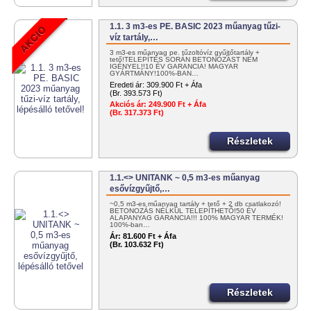
1.1. 3 m3-es PE. BASIC 2023 műanyag tűzi-
víz tartály,…
3 m3-es műanyag pe. tűzoltóvíz gyűjtőtartály +
tető!TELEPÍTÉS SORÁN BETONOZÁST NEM
IGÉNYEL!!10 ÉV GARANCIA! MAGYAR
GYÁRTMÁNY!100%-BAN…
Eredeti ár:
309.900 Ft + Áfa
(Br. 393.573 Ft)
Akciós ár:
249.900 Ft + Áfa
(Br. 317.373 Ft)
Részletek
1.1.<> UNITANK ~ 0,5 m3-es műanyag
esővízgyűjtő,…
~0,5 m3-es műanyag tartály + tető + 2 db csatlakozó!
BETONOZÁS NÉLKÜL TELEPÍTHETŐ!50 ÉV
ALAPANYAG GARANCIA!!! 100% MAGYAR TERMÉK!
100%-ban…
Ár:
81.600 Ft + Áfa
(Br. 103.632 Ft)
Részletek