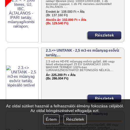
raklap! Méretek (mm): 1000X1200X1180. 1 db
leeresztő csappal, 1 db PE menetes zárófedéllel!
ÁLTALÁNOS -…
Eredeti ár:
108.000 Ft + Áfa
(Br. 137.160 Ft)
Akciós ár:
102.000 Ft + Áfa
(Br. 129.540 Ft)
Részletek
2.3.<> UNITANK - 2,5 m3-es műanyag esővíz
tartály,…
2,5 m3-es HD-PE műanyag esővíz gyűjtő, álló vagy
fekvő elhelyezéssel! 25 ÉV GARANCIA!!! 100%
MAGYAR TERMÉK! 100%-ban
ÚJRAHASZNOSÍTHATÓ! BETONOZÁS NÉLKÜL…
Ár:
225.200 Ft + Áfa
(Br. 286.004 Ft)
Részletek
Az oldal sütiket használ a felhasználói élmény fokozása céljából.
Az oldal böngészésével elfogadja ezt.
2.3.<> UNITANK - 2,5 m3-es műanyag
szennyvíztartály,…
Értem
Részletek
2,5 m3-es HD-PE műanyag szennyvízgyűjtő, álló vagy
fekvő hengeres tartály-Emésztőgödör, szeptikus