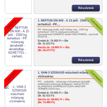
Részletek
1. NEPTUN DN 600 - A 15 jelű - 1500 kg
terhelésű - PP.…
PP. műanyag fedél, tető fedlap max. 1500 kg
terhelésre! 100 % újrahasznosítható!
Szerszámmal ZÁRHATÓ kivitel! RAKTÁRRÓL, azonnal!
FEKETE…
Eredeti ár:
24.900 Ft + Áfa
(Br. 31.623 Ft)
Akciós ár:
19.900 Ft + Áfa
(Br. 25.273 Ft)
Részletek
1. VAM-3 SZ55H105 mászható műanyag
vízóraakna;
PO. - poliolefin - műanyag vízóraaknaLépésálló
zöldterületi műanyag fedlappal / tetővel.50 ÉV
ALAPANYAG GARANCIA!!!100% MAGYAR
TERMÉK!100%-ban…
Eredeti ár:
64.900 Ft + Áfa
(Br. 82.423 Ft)
Akciós ár:
58.661 Ft + Áfa
(Br. 74.499 Ft)