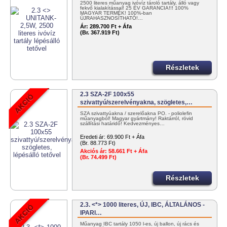
2500 literes műanyag ivóvíz tároló tartály, álló vagy
fekvő kialakítással! 25 ÉV GARANCIA!!! 100%
MAGYAR TERMÉK! 100%-ban
ÚJRAHASZNOSÍTHATÓ!…
Ár:
289.700 Ft + Áfa
(Br. 367.919 Ft)
Részletek
2.3 SZA-2F 100x55
szivattyú/szerelvényakna, szögletes,…
SZA szivattyúakna / szerelőakna PO. - poliolefin
műanyagból! Magyar gyártmány! Raktárról, rövid
szállítási határidő! Kedvezményes…
Eredeti ár:
69.900 Ft + Áfa
(Br. 88.773 Ft)
Akciós ár:
58.661 Ft + Áfa
(Br. 74.499 Ft)
Részletek
2.3. <*> 1000 literes, ÚJ, IBC, ÁLTALÁNOS -
IPARI…
Műanyag IBC tartály 1050 l-es, új ballon, új rács és