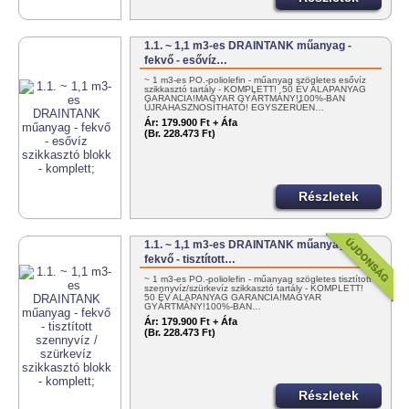
1.1. ~ 1,1 m3-es DRAINTANK műanyag -
fekvő - esővíz…
~ 1 m3-es PO.-poliolefin - műanyag szögletes esővíz
szikkasztó tartály - KOMPLETT! 50 ÉV ALAPANYAG
GARANCIA!MAGYAR GYÁRTMÁNY!100%-BAN
ÚJRAHASZNOSÍTHATÓ! EGYSZERŰEN…
Ár:
179.900 Ft + Áfa
(Br. 228.473 Ft)
Részletek
1.1. ~ 1,1 m3-es DRAINTANK műanyag -
fekvő - tisztított…
~ 1 m3-es PO.-poliolefin - műanyag szögletes tisztított
szennyvíz/szürkevíz szikkasztó tartály - KOMPLETT!
50 ÉV ALAPANYAG GARANCIA!MAGYAR
GYÁRTMÁNY!100%-BAN…
Ár:
179.900 Ft + Áfa
(Br. 228.473 Ft)
Részletek