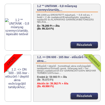
1.2 ** UNITANK - 0,8 műanyag
szennyvíztartály,…
DN 1000-es ERŐSÍTETT mászható, ~ 0,8 m3-es, +
fedél + 2 db csatlakozó!Emésztőgödör, szeptikus
tartály!50 év ALAPANYAG GARANCIA!BETONOZÁS
NÉLKÜL…
Ár:
78.200 Ft + Áfa
(Br. 99.314 Ft)
Részletek
1.2. <> DN 600 - 165 liter - előszűrő / ülepítő
akna…
Előszűrő / ülepítő - homokfogó akna esővízgyűjtő
tartályokhoz!Színelő csonk, műanyag tető + be-,
kifolyó csatlakozó!25 ÉV GARANCIA!!!100% MAGYAR
TERMÉK!100%-ban…
Eredeti ár:
59.900 Ft + Áfa
(Br. 76.073 Ft)
Akciós ár:
39.362 Ft + Áfa
(Br. 49.990 Ft)
Részletek