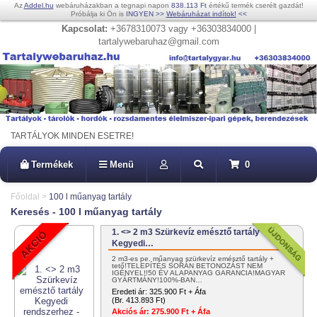
Az
Addel.hu
webáruházakban a tegnapi napon
838.113 Ft
értékű termék cserélt gazdát!
Próbálja ki Ön is
INGYEN
>>
Webáruházat indítok!
<<
Kapcsolat:
+3678310073 vagy +36303834000 |
tartalywebaruhaz@gmail.com
TARTÁLYOK MINDEN ESETRE!
Termékek
Menü
0
Főoldal
>
100 l műanyag tartály
Keresés - 100 l műanyag tartály
1. <> 2 m3 Szürkevíz emésztő tartály
Kegyedi…
2 m3-es pe. műanyag szürkevíz emésztő tartály +
tető!TELEPÍTÉS SORÁN BETONOZÁST NEM
IGÉNYEL!!50 ÉV ALAPANYAG GARANCIA!MAGYAR
GYÁRTMÁNY!100%-BAN…
Eredeti ár:
325.900 Ft + Áfa
(Br. 413.893 Ft)
Akciós ár:
275.900 Ft + Áfa