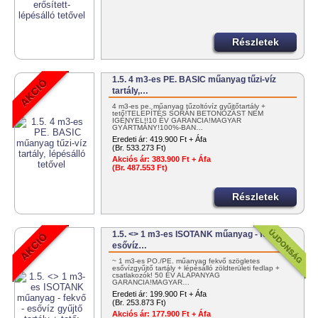
Részletek
1.5. 4 m3-es PE. BASIC műanyag tűzi-víz
tartály,…
4 m3-es pe. műanyag tűzoltóvíz gyűjtőtartály +
tető!TELEPÍTÉS SORÁN BETONOZÁST NEM
IGÉNYEL!!10 ÉV GARANCIA!MAGYAR
GYÁRTMÁNY!100%-BAN…
Eredeti ár:
419.900 Ft + Áfa
(Br. 533.273 Ft)
Akciós ár:
383.900 Ft + Áfa
(Br. 487.553 Ft)
Részletek
1.5. <> 1 m3-es ISOTANK műanyag - fekvő -
esővíz…
~ 1 m3-es PO./PE. műanyag fekvő szögletes
esővízgyűjtő tartály + lépésálló zöldterületi fedlap +
csatlakozók! 50 ÉV ALAPANYAG
GARANCIA!MAGYAR…
Eredeti ár:
199.900 Ft + Áfa
(Br. 253.873 Ft)
Akciós ár:
177.900 Ft + Áfa