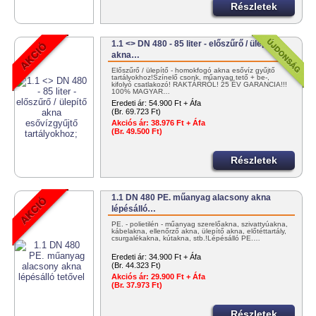
Részletek
1.1 <> DN 480 - 85 liter - előszűrő / ülepítő
akna…
Előszűrő / ülepítő - homokfogó akna esővíz gyűjtő
tartályokhoz!Színelő csonk, műanyag tető + be-,
kifolyó csatlakozó! RAKTÁRRÓL! 25 ÉV GARANCIA!!!
100% MAGYAR…
Eredeti ár:
54.900 Ft + Áfa
(Br. 69.723 Ft)
Akciós ár:
38.976 Ft + Áfa
(Br. 49.500 Ft)
Részletek
1.1 DN 480 PE. műanyag alacsony akna
lépésálló…
PE. - polietilén - műanyag szerelőakna, szivattyúakna,
kábelakna, ellenőrző akna, ülepítő akna, előtéttartály,
csurgalékakna, kútakna, stb.!Lépésálló PE.…
Eredeti ár:
34.900 Ft + Áfa
(Br. 44.323 Ft)
Akciós ár:
29.900 Ft + Áfa
(Br. 37.973 Ft)
Részletek