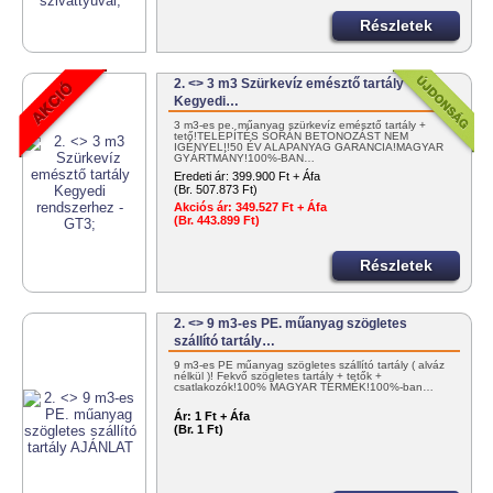
Részletek
2. <> 3 m3 Szürkevíz emésztő tartály
Kegyedi…
3 m3-es pe. műanyag szürkevíz emésztő tartály +
tető!TELEPÍTÉS SORÁN BETONOZÁST NEM
IGÉNYEL!!50 ÉV ALAPANYAG GARANCIA!MAGYAR
GYÁRTMÁNY!100%-BAN…
Eredeti ár:
399.900 Ft + Áfa
(Br. 507.873 Ft)
Akciós ár:
349.527 Ft + Áfa
(Br. 443.899 Ft)
Részletek
2. <> 9 m3-es PE. műanyag szögletes
szállító tartály…
9 m3-es PE műanyag szögletes szállító tartály ( alváz
nélkül )! Fekvő szögletes tartály + tetők +
csatlakozók!100% MAGYAR TERMÉK!100%-ban…
Ár:
1 Ft + Áfa
(Br. 1 Ft)