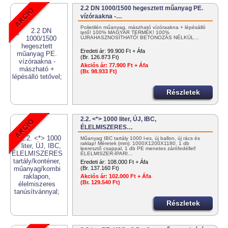
2.2 DN 1000/1500 hegesztett műanyag PE.
vízóraakna -…
Polietilén műanyag, mászható vízóraakna + lépésálló
tető! 100% MAGYAR TERMÉK! 100%
ÚJRAHASZNOSÍTHATÓ! BETONOZÁS NÉLKÜL…
Eredeti ár:
99.900 Ft + Áfa
(Br. 126.873 Ft)
Akciós ár:
77.900 Ft + Áfa
(Br. 98.933 Ft)
Részletek
2.2. <*> 1000 liter, ÚJ, IBC,
ÉLELMISZERES…
Műanyag IBC tartály 1000 l-es, új ballon, új rács és
raklap! Méretek (mm): 1000X1200X1180. 1 db
leeresztő csappal, 1 db PE menetes zárófedéllel!
ÉLELMISZER-IPARI…
Eredeti ár:
108.000 Ft + Áfa
(Br. 137.160 Ft)
Akciós ár:
102.000 Ft + Áfa
(Br. 129.540 Ft)
Részletek