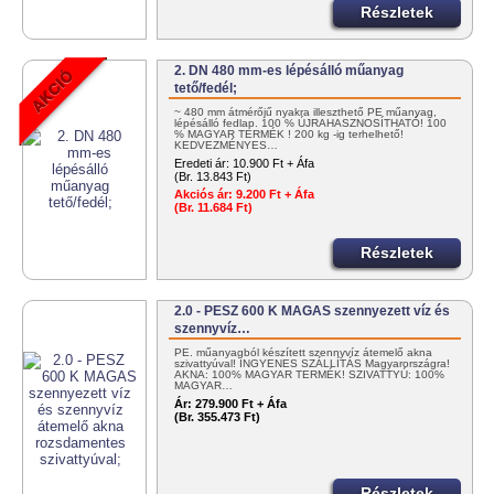
Részletek
2. DN 480 mm-es lépésálló műanyag
tető/fedél;
~ 480 mm átmérőjű nyakra illeszthető PE műanyag,
lépésálló fedlap. 100 % ÚJRAHASZNOSÍTHATÓ! 100
% MAGYAR TERMÉK ! 200 kg -ig terhelhető!
KEDVEZMÉNYES…
Eredeti ár:
10.900 Ft + Áfa
(Br. 13.843 Ft)
Akciós ár:
9.200 Ft + Áfa
(Br. 11.684 Ft)
Részletek
2.0 - PESZ 600 K MAGAS szennyezett víz és
szennyvíz…
PE. műanyagból készített szennyvíz átemelő akna
szivattyúval! INGYENES SZÁLLÍTÁS Magyarországra!
AKNA: 100% MAGYAR TERMÉK! SZIVATTYÚ: 100%
MAGYAR…
Ár:
279.900 Ft + Áfa
(Br. 355.473 Ft)
Részletek