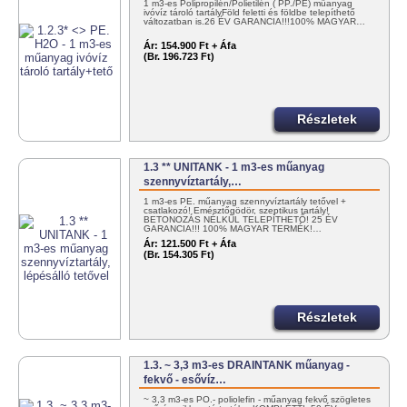
1 m3-es Polipropilén/Polietilén ( PP./PE) műanyag
ivóvíz tároló tartályFöld feletti és földbe telepíthető
változatban is.26 ÉV GARANCIA!!!100% MAGYAR…
Ár:
154.900 Ft + Áfa
(Br. 196.723 Ft)
Részletek
1.3 ** UNITANK - 1 m3-es műanyag
szennyvíztartály,…
1 m3-es PE. műanyag szennyvíztartály tetővel +
csatlakozó! Emésztőgödör, szeptikus tartály!
BETONOZÁS NÉLKÜL TELEPÍTHETŐ! 25 ÉV
GARANCIA!!! 100% MAGYAR TERMÉK!…
Ár:
121.500 Ft + Áfa
(Br. 154.305 Ft)
Részletek
1.3. ~ 3,3 m3-es DRAINTANK műanyag -
fekvő - esővíz…
~ 3,3 m3-es PO.- poliolefin - műanyag fekvő szögletes