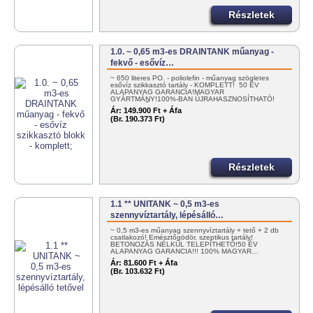
Részletek
1.0. ~ 0,65 m3-es DRAINTANK műanyag -
fekvő - esővíz…
~ 650 literes PO. - poliolefin - műanyag szögletes
esővíz szikkasztó tartály - KOMPLETT! 50 ÉV
ALAPANYAG GARANCIA!MAGYAR
GYÁRTMÁNY!100%-BAN ÚJRAHASZNOSÍTHATÓ!
EGYSZERŰEN…
Ár:
149.900 Ft + Áfa
(Br. 190.373 Ft)
Részletek
1.1 ** UNITANK ~ 0,5 m3-es
szennyvíztartály, lépésálló…
~ 0,5 m3-es műanyag szennyvíztartály + tető + 2 db
csatlakozó! Emésztőgödör, szeptikus tartály!
BETONOZÁS NÉLKÜL TELEPÍTHETŐ!50 ÉV
ALAPANYAG GARANCIA!!! 100% MAGYAR…
Ár:
81.600 Ft + Áfa
(Br. 103.632 Ft)