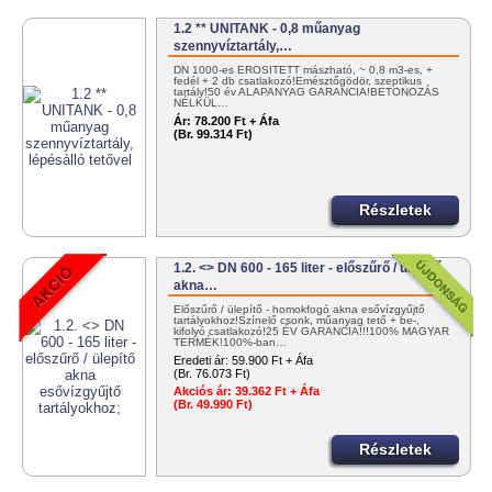
1.2 ** UNITANK - 0,8 műanyag
szennyvíztartály,…
DN 1000-es ERŐSÍTETT mászható, ~ 0,8 m3-es, +
fedél + 2 db csatlakozó!Emésztőgödör, szeptikus
tartály!50 év ALAPANYAG GARANCIA!BETONOZÁS
NÉLKÜL…
Ár:
78.200 Ft + Áfa
(Br. 99.314 Ft)
Részletek
1.2. <> DN 600 - 165 liter - előszűrő / ülepítő
akna…
Előszűrő / ülepítő - homokfogó akna esővízgyűjtő
tartályokhoz!Színelő csonk, műanyag tető + be-,
kifolyó csatlakozó!25 ÉV GARANCIA!!!100% MAGYAR
TERMÉK!100%-ban…
Eredeti ár:
59.900 Ft + Áfa
(Br. 76.073 Ft)
Akciós ár:
39.362 Ft + Áfa
(Br. 49.990 Ft)
Részletek