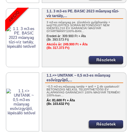
1.1. 3 m3-es PE. BASIC 2023 műanyag tűzi-
víz tartály,…
3 m3-es műanyag pe. tűzoltóvíz gyűjtőtartály +
tető!TELEPÍTÉS SORÁN BETONOZÁST NEM
IGÉNYEL!!10 ÉV GARANCIA! MAGYAR
GYÁRTMÁNY!100%-BAN…
Eredeti ár:
309.900 Ft + Áfa
(Br. 393.573 Ft)
Akciós ár:
249.900 Ft + Áfa
(Br. 317.373 Ft)
Részletek
1.1.<> UNITANK ~ 0,5 m3-es műanyag
esővízgyűjtő,…
~0,5 m3-es műanyag tartály + tető + 2 db csatlakozó!
BETONOZÁS NÉLKÜL TELEPÍTHETŐ!50 ÉV
ALAPANYAG GARANCIA!!! 100% MAGYAR TERMÉK!
100%-ban…
Ár:
81.600 Ft + Áfa
(Br. 103.632 Ft)
Részletek