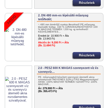
Részletek
2. DN 480 mm-es lépésálló műanyag
tető/fedél;
~ 480 mm átmérőjű nyakra illeszthető PE műanyag,
lépésálló fedlap. 100 % ÚJRAHASZNOSÍTHATÓ! 100
% MAGYAR TERMÉK ! 200 kg -ig terhelhető!
KEDVEZMÉNYES…
Eredeti ár:
10.900 Ft + Áfa
(Br. 13.843 Ft)
Akciós ár:
9.200 Ft + Áfa
(Br. 11.684 Ft)
Részletek
2.0 - PESZ 600 K MAGAS szennyezett víz és
szennyvíz…
PE. műanyagból készített szennyvíz átemelő akna
szivattyúval! INGYENES SZÁLLÍTÁS Magyarországra!
AKNA: 100% MAGYAR TERMÉK! SZIVATTYÚ: 100%
MAGYAR…
Ár:
279.900 Ft + Áfa
(Br. 355.473 Ft)
Részletek