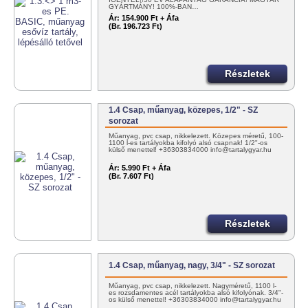
GYÁRTMÁNY! 100%-BAN…
Ár:
154.900 Ft + Áfa
(Br. 196.723 Ft)
Részletek
1.4 Csap, műanyag, közepes, 1/2" - SZ
sorozat
Műanyag, pvc csap, nikkelezett. Közepes méretű, 100-
1100 l-es tartályokba kifolyó alsó csapnak! 1/2"-os
külső menettel! +36303834000 info@tartalygyar.hu
Ár:
5.990 Ft + Áfa
(Br. 7.607 Ft)
Részletek
1.4 Csap, műanyag, nagy, 3/4" - SZ sorozat
Műanyag, pvc csap, nikkelezett. Nagyméretű, 1100 l-
es rozsdamentes acél tartályokba alsó kifolyónak. 3/4"-
os külső menettel! +36303834000 info@tartalygyar.hu