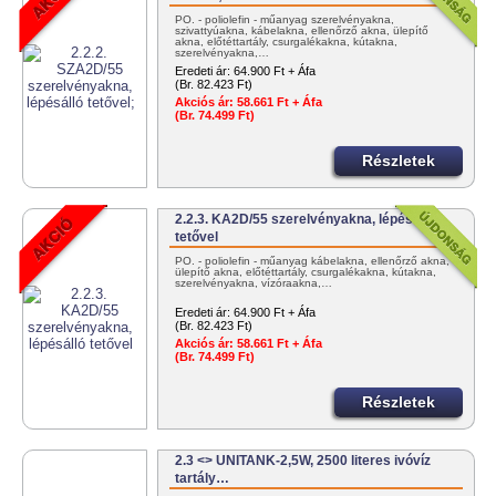
PO. - poliolefin - műanyag szerelvényakna,
szivattyúakna, kábelakna, ellenőrző akna, ülepítő
akna, előtéttartály, csurgalékakna, kútakna,
szerelvényakna,…
Eredeti ár:
64.900 Ft + Áfa
(Br. 82.423 Ft)
Akciós ár:
58.661 Ft + Áfa
(Br. 74.499 Ft)
Részletek
2.2.3. KA2D/55 szerelvényakna, lépésálló
tetővel
PO. - poliolefin - műanyag kábelakna, ellenőrző akna,
ülepítő akna, előtéttartály, csurgalékakna, kútakna,
szerelvényakna, vízóraakna,…
Eredeti ár:
64.900 Ft + Áfa
(Br. 82.423 Ft)
Akciós ár:
58.661 Ft + Áfa
(Br. 74.499 Ft)
Részletek
2.3 <> UNITANK-2,5W, 2500 literes ivóvíz
tartály…