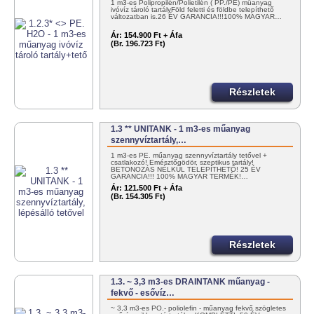
1 m3-es Polipropilén/Polietilén ( PP./PE) műanyag
ivóvíz tároló tartályFöld feletti és földbe telepíthető
változatban is.26 ÉV GARANCIA!!!100% MAGYAR…
Ár:
154.900 Ft + Áfa
(Br. 196.723 Ft)
Részletek
1.3 ** UNITANK - 1 m3-es műanyag
szennyvíztartály,…
1 m3-es PE. műanyag szennyvíztartály tetővel +
csatlakozó! Emésztőgödör, szeptikus tartály!
BETONOZÁS NÉLKÜL TELEPÍTHETŐ! 25 ÉV
GARANCIA!!! 100% MAGYAR TERMÉK!…
Ár:
121.500 Ft + Áfa
(Br. 154.305 Ft)
Részletek
1.3. ~ 3,3 m3-es DRAINTANK műanyag -
fekvő - esővíz…
~ 3,3 m3-es PO.- poliolefin - műanyag fekvő szögletes