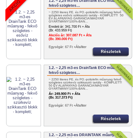
1.2. ~ 2,25 m3-es DrainTank ECO műanyag -
fekvő szögletes…
~ 2250 literes PE. és PO.-poliolefin műanyag fekvő
szögletes esővíz szikkasztó tartály - KOMPLETT! 50
ÉV ALAPANYAG GARANCIA!MAGYAR
GYÁRTMÁNY!100%-BAN…
Eredeti ár:
341.700 Ft + Áfa
(Br. 433.959 Ft)
Akciós ár:
307.087 Ft + Áfa
(Br. 390.000 Ft)
Egységár: 67 Ft +Áfa/liter
Részletek
1.2. ~ 2,25 m3-es DrainTank ECO műanyag -
fekvő szögletes…
~ 2250 literes PE. és PO.-poliolefin műanyag fekvő
szögletes szürkevíz szikkasztó tartály - KOMPLETT!
50 ÉV ALAPANYAG GARANCIA!MAGYAR
GYÁRTMÁNY!100%-BAN…
Ár:
249.900 Ft + Áfa
(Br. 317.373 Ft)
Egységár: 67 Ft +Áfa/liter
Részletek
1.2. ~ 2,25 m3-es DRAINTANK műanyag -