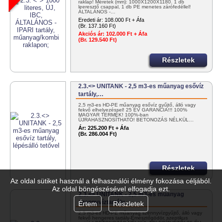
raklap! Méretek (mm): 1000X1200X1180. 1 db
leeresztő csappal, 1 db PE menetes zárófedéllel!
ÁLTALÁNOS -…
Eredeti ár:
108.000 Ft + Áfa
(Br. 137.160 Ft)
Akciós ár:
102.000 Ft + Áfa
(Br. 129.540 Ft)
Részletek
2.3.<> UNITANK - 2,5 m3-es műanyag esővíz
tartály,…
2,5 m3-es HD-PE műanyag esővíz gyűjtő, álló vagy
fekvő elhelyezéssel! 25 ÉV GARANCIA!!! 100%
MAGYAR TERMÉK! 100%-ban
ÚJRAHASZNOSÍTHATÓ! BETONOZÁS NÉLKÜL…
Ár:
225.200 Ft + Áfa
(Br. 286.004 Ft)
Részletek
Az oldal sütiket használ a felhasználói élmény fokozása céljából.
Az oldal böngészésével elfogadja ezt.
2.3.<> UNITANK - 2,5 m3-es műanyag
szennyvíztartály,…
Értem
Részletek
2,5 m3-es HD-PE műanyag szennyvízgyűjtő, álló vagy
fekvő hengeres tartály-Emésztőgödör, szeptikus