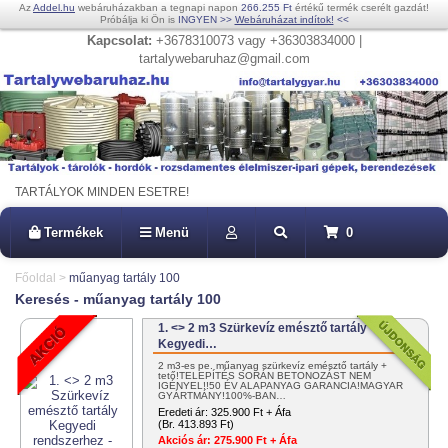
Az
Addel.hu
webáruházakban a tegnapi napon
266.255 Ft
értékű termék cserélt gazdát!
Próbálja ki Ön is
INGYEN
>>
Webáruházat indítok!
<<
Kapcsolat:
+3678310073 vagy +36303834000 |
tartalywebaruhaz@gmail.com
TARTÁLYOK MINDEN ESETRE!
Termékek
Menü
0
Főoldal
>
műanyag tartály 100
Keresés - műanyag tartály 100
1. <> 2 m3 Szürkevíz emésztő tartály
Kegyedi…
2 m3-es pe. műanyag szürkevíz emésztő tartály +
tető!TELEPÍTÉS SORÁN BETONOZÁST NEM
IGÉNYEL!!50 ÉV ALAPANYAG GARANCIA!MAGYAR
GYÁRTMÁNY!100%-BAN…
Eredeti ár:
325.900 Ft + Áfa
(Br. 413.893 Ft)
Akciós ár:
275.900 Ft + Áfa