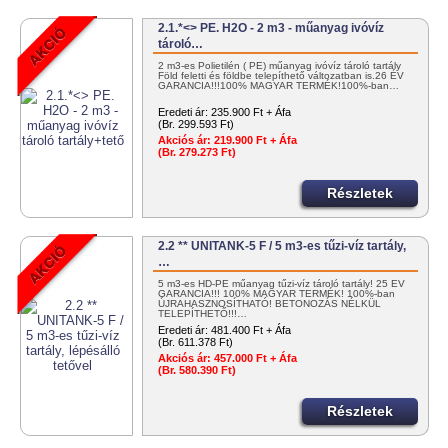
2.1.*<> PE. H2O - 2 m3 - műanyag ivóvíz
tároló…
2 m3-es Polietilén ( PE) műanyag ivóvíz tároló tartály
Föld feletti és földbe telepíthető változatban is.26 ÉV
GARANCIA!!!100% MAGYAR TERMÉK!100%-ban…
Eredeti ár:
235.900 Ft + Áfa
(Br. 299.593 Ft)
Akciós ár:
219.900 Ft + Áfa
(Br. 279.273 Ft)
Részletek
2.2 ** UNITANK-5 F / 5 m3-es tűzi-víz tartály,
…
5 m3-es HD-PE műanyag tűzi-víz tároló tartály! 25 ÉV
GARANCIA!!! 100% MAGYAR TERMÉK! 100%-ban
ÚJRAHASZNOSÍTHATÓ! BETONOZÁS NÉLKÜL
TELEPÍTHETŐ!!!…
Eredeti ár:
481.400 Ft + Áfa
(Br. 611.378 Ft)
Akciós ár:
457.000 Ft + Áfa
(Br. 580.390 Ft)
Részletek