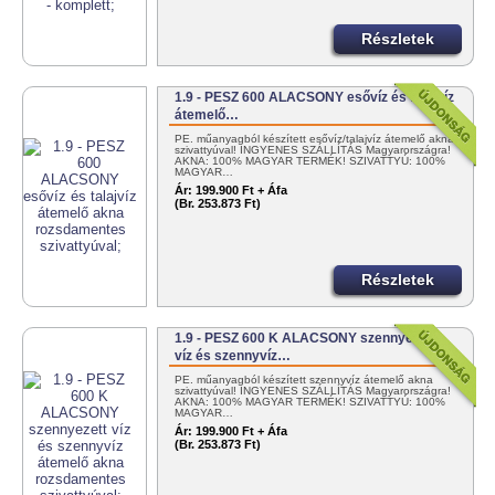
Részletek
1.9 - PESZ 600 ALACSONY esővíz és talajvíz
átemelő…
PE. műanyagból készített esővíz/talajvíz átemelő akna
szivattyúval! INGYENES SZÁLLÍTÁS Magyarországra!
AKNA: 100% MAGYAR TERMÉK! SZIVATTYÚ: 100%
MAGYAR…
Ár:
199.900 Ft + Áfa
(Br. 253.873 Ft)
Részletek
1.9 - PESZ 600 K ALACSONY szennyezett
víz és szennyvíz…
PE. műanyagból készített szennyvíz átemelő akna
szivattyúval! INGYENES SZÁLLÍTÁS Magyarországra!
AKNA: 100% MAGYAR TERMÉK! SZIVATTYÚ: 100%
MAGYAR…
Ár:
199.900 Ft + Áfa
(Br. 253.873 Ft)