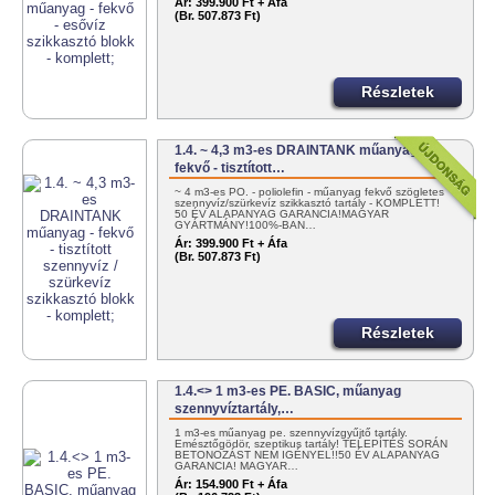
Ár:
399.900 Ft + Áfa
(Br. 507.873 Ft)
Részletek
1.4. ~ 4,3 m3-es DRAINTANK műanyag -
fekvő - tisztított…
~ 4 m3-es PO. - poliolefin - műanyag fekvő szögletes
szennyvíz/szürkevíz szikkasztó tartály - KOMPLETT!
50 ÉV ALAPANYAG GARANCIA!MAGYAR
GYÁRTMÁNY!100%-BAN…
Ár:
399.900 Ft + Áfa
(Br. 507.873 Ft)
Részletek
1.4.<> 1 m3-es PE. BASIC, műanyag
szennyvíztartály,…
1 m3-es műanyag pe. szennyvízgyűjtő tartály.
Emésztőgödör, szeptikus tartály! TELEPÍTÉS SORÁN
BETONOZÁST NEM IGÉNYEL!!50 ÉV ALAPANYAG
GARANCIA! MAGYAR…
Ár:
154.900 Ft + Áfa