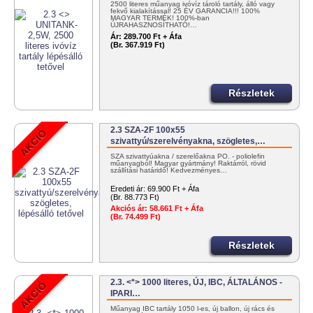
2500 literes műanyag ivóvíz tároló tartály, álló vagy
fekvő kialakítással! 25 ÉV GARANCIA!!! 100%
MAGYAR TERMÉK! 100%-ban
ÚJRAHASZNOSÍTHATÓ!…
Ár:
289.700 Ft + Áfa
(Br. 367.919 Ft)
Részletek
2.3 SZA-2F 100x55
szivattyú/szerelvényakna, szögletes,…
SZA szivattyúakna / szerelőakna PO. - poliolefin
műanyagból! Magyar gyártmány! Raktárról, rövid
szállítási határidő! Kedvezményes…
Eredeti ár:
69.900 Ft + Áfa
(Br. 88.773 Ft)
Akciós ár:
58.661 Ft + Áfa
(Br. 74.499 Ft)
Részletek
2.3. <*> 1000 literes, ÚJ, IBC, ÁLTALÁNOS -
IPARI…
Műanyag IBC tartály 1050 l-es, új ballon, új rács és