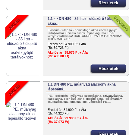
Részletek
1.1 <> DN 480 - 85 liter - előszűrő / ülepítő
akna…
Előszűrő / ülepítő - homokfogó akna esővíz gyűjtő
tartályokhoz!Színelő csonk, műanyag tető + be-,
kifolyó csatlakozó! RAKTÁRRÓL! 25 ÉV GARANCIA!!!
100% MAGYAR…
Eredeti ár:
54.900 Ft + Áfa
(Br. 69.723 Ft)
Akciós ár:
38.976 Ft + Áfa
(Br. 49.500 Ft)
Részletek
1.1 DN 480 PE. műanyag alacsony akna
lépésálló…
PE. - polietilén - műanyag szerelőakna, szivattyúakna,
kábelakna, ellenőrző akna, ülepítő akna, előtéttartály,
csurgalékakna, kútakna, stb.!Lépésálló PE.…
Eredeti ár:
34.900 Ft + Áfa
(Br. 44.323 Ft)
Akciós ár:
29.900 Ft + Áfa
(Br. 37.973 Ft)
Részletek