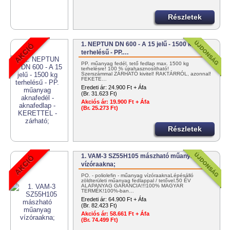
Részletek
1. NEPTUN DN 600 - A 15 jelű - 1500 kg
terhelésű - PP.…
PP. műanyag fedél, tető fedlap max. 1500 kg
terhelésre! 100 % újrahasznosítható!
Szerszámmal ZÁRHATÓ kivitel! RAKTÁRRÓL, azonnal!
FEKETE…
Eredeti ár:
24.900 Ft + Áfa
(Br. 31.623 Ft)
Akciós ár:
19.900 Ft + Áfa
(Br. 25.273 Ft)
Részletek
1. VAM-3 SZ55H105 mászható műanyag
vízóraakna;
PO. - poliolefin - műanyag vízóraaknaLépésálló
zöldterületi műanyag fedlappal / tetővel.50 ÉV
ALAPANYAG GARANCIA!!!100% MAGYAR
TERMÉK!100%-ban…
Eredeti ár:
64.900 Ft + Áfa
(Br. 82.423 Ft)
Akciós ár:
58.661 Ft + Áfa
(Br. 74.499 Ft)