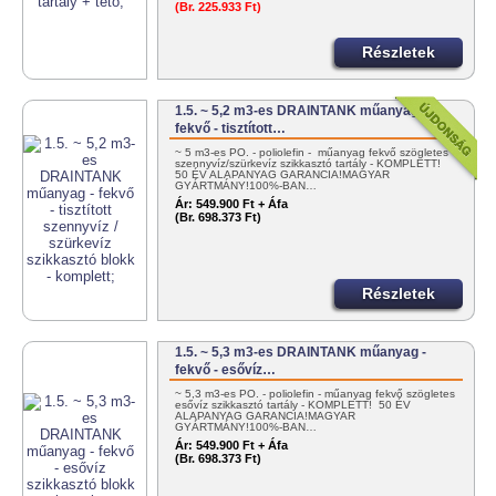
(Br. 225.933 Ft)
Részletek
1.5. ~ 5,2 m3-es DRAINTANK műanyag -
fekvő - tisztított…
~ 5 m3-es PO. - poliolefin - műanyag fekvő szögletes
szennyvíz/szürkevíz szikkasztó tartály - KOMPLETT!
50 ÉV ALAPANYAG GARANCIA!MAGYAR
GYÁRTMÁNY!100%-BAN…
Ár:
549.900 Ft + Áfa
(Br. 698.373 Ft)
Részletek
1.5. ~ 5,3 m3-es DRAINTANK műanyag -
fekvő - esővíz…
~ 5,3 m3-es PO. - poliolefin - műanyag fekvő szögletes
esővíz szikkasztó tartály - KOMPLETT! 50 ÉV
ALAPANYAG GARANCIA!MAGYAR
GYÁRTMÁNY!100%-BAN…
Ár:
549.900 Ft + Áfa
(Br. 698.373 Ft)