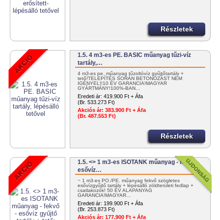
Részletek
1.5. 4 m3-es PE. BASIC műanyag tűzi-víz
tartály,…
4 m3-es pe. műanyag tűzoltóvíz gyűjtőtartály +
tető!TELEPÍTÉS SORÁN BETONOZÁST NEM
IGÉNYEL!!10 ÉV GARANCIA!MAGYAR
GYÁRTMÁNY!100%-BAN…
Eredeti ár:
419.900 Ft + Áfa
(Br. 533.273 Ft)
Akciós ár:
383.900 Ft + Áfa
(Br. 487.553 Ft)
Részletek
1.5. <> 1 m3-es ISOTANK műanyag - fekvő -
esővíz…
~ 1 m3-es PO./PE. műanyag fekvő szögletes
esővízgyűjtő tartály + lépésálló zöldterületi fedlap +
csatlakozók! 50 ÉV ALAPANYAG
GARANCIA!MAGYAR…
Eredeti ár:
199.900 Ft + Áfa
(Br. 253.873 Ft)
Akciós ár:
177.900 Ft + Áfa