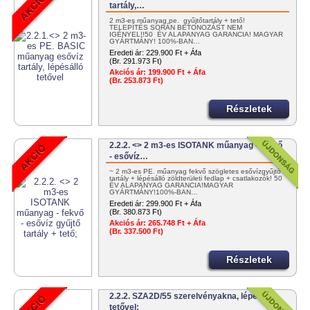
tartály,…
2 m3-es műanyag pe. gyűjtőtartály + tető!
TELEPÍTÉS SORÁN BETONOZÁST NEM
IGÉNYEL!!50 ÉV ALAPANYAG GARANCIA! MAGYAR
GYÁRTMÁNY! 100%-BAN…
Eredeti ár:
229.900 Ft + Áfa
(Br. 291.973 Ft)
Akciós ár:
199.900 Ft + Áfa
(Br. 253.873 Ft)
Részletek
2.2.2. <> 2 m3-es ISOTANK műanyag - fekvő
- esővíz…
~ 2 m3-es PE. műanyag fekvő szögletes esővízgyűjtő
tartály + lépésálló zöldterületi fedlap + csatlakozók! 50
ÉV ALAPANYAG GARANCIA!MAGYAR
GYÁRTMÁNY!100%-BAN…
Eredeti ár:
299.900 Ft + Áfa
(Br. 380.873 Ft)
Akciós ár:
265.748 Ft + Áfa
(Br. 337.500 Ft)
Részletek
2.2.2. SZA2D/55 szerelvényakna, lépésálló
tetővel;