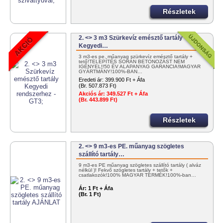
Részletek
2. <> 3 m3 Szürkevíz emésztő tartály
Kegyedi…
3 m3-es pe. műanyag szürkevíz emésztő tartály +
tető!TELEPÍTÉS SORÁN BETONOZÁST NEM
IGÉNYEL!!50 ÉV ALAPANYAG GARANCIA!MAGYAR
GYÁRTMÁNY!100%-BAN…
Eredeti ár:
399.900 Ft + Áfa
(Br. 507.873 Ft)
Akciós ár:
349.527 Ft + Áfa
(Br. 443.899 Ft)
Részletek
2. <> 9 m3-es PE. műanyag szögletes
szállító tartály…
9 m3-es PE műanyag szögletes szállító tartály ( alváz
nélkül )! Fekvő szögletes tartály + tetők +
csatlakozók!100% MAGYAR TERMÉK!100%-ban…
Ár:
1 Ft + Áfa
(Br. 1 Ft)