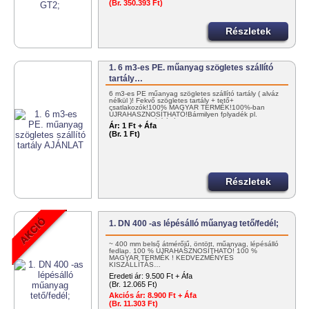
(Br. 350.393 Ft)
Részletek
1. 6 m3-es PE. műanyag szögletes szállító
tartály…
6 m3-es PE műanyag szögletes szállító tartály ( alváz
nélkül )! Fekvő szögletes tartály + tető+
csatlakozók!100% MAGYAR TERMÉK!100%-ban
ÚJRAHASZNOSÍTHATÓ!Bármilyen folyadék pl.
NITROSOL szállítására! KEDVEZMÉNYES…
Ár:
1 Ft + Áfa
(Br. 1 Ft)
Részletek
1. DN 400 -as lépésálló műanyag tető/fedél;
~ 400 mm belső átmérőjű, öntött, műanyag, lépésálló
fedlap. 100 % ÚJRAHASZNOSÍTHATÓ! 100 %
MAGYAR TERMÉK ! KEDVEZMÉNYES
KISZÁLLÍTÁS…
Eredeti ár:
9.500 Ft + Áfa
(Br. 12.065 Ft)
Akciós ár:
8.900 Ft + Áfa
(Br. 11.303 Ft)