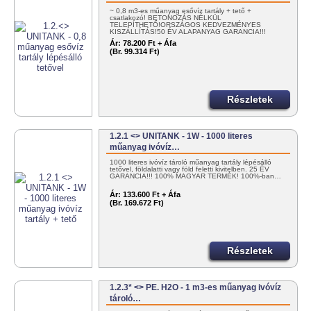
~ 0,8 m3-es műanyag esővíz tartály + tető +
csatlakozó! BETONOZÁS NÉLKÜL
TELEPÍTHETŐ!ORSZÁGOS KEDVEZMÉNYES
KISZÁLLÍTÁS!50 ÉV ALAPANYAG GARANCIA!!!
100%…
Ár:
78.200 Ft + Áfa
(Br. 99.314 Ft)
Részletek
1.2.1 <> UNITANK - 1W - 1000 literes
műanyag ivóvíz…
1000 literes ivóvíz tároló műanyag tartály lépésálló
tetővel, földalatti vagy föld feletti kivitelben. 25 ÉV
GARANCIA!!! 100% MAGYAR TERMÉK! 100%-ban…
Ár:
133.600 Ft + Áfa
(Br. 169.672 Ft)
Részletek
1.2.3* <> PE. H2O - 1 m3-es műanyag ivóvíz
tároló…