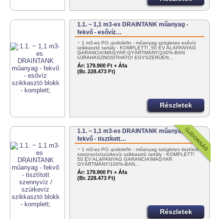
1.1. ~ 1,1 m3-es DRAINTANK műanyag -
fekvő - esővíz…
~ 1 m3-es PO.-poliolefin - műanyag szögletes esővíz
szikkasztó tartály - KOMPLETT! 50 ÉV ALAPANYAG
GARANCIA!MAGYAR GYÁRTMÁNY!100%-BAN
ÚJRAHASZNOSÍTHATÓ! EGYSZERŰEN…
Ár:
179.900 Ft + Áfa
(Br. 228.473 Ft)
Részletek
1.1. ~ 1,1 m3-es DRAINTANK műanyag -
fekvő - tisztított…
~ 1 m3-es PO.-poliolefin - műanyag szögletes tisztított
szennyvíz/szürkevíz szikkasztó tartály - KOMPLETT!
50 ÉV ALAPANYAG GARANCIA!MAGYAR
GYÁRTMÁNY!100%-BAN…
Ár:
179.900 Ft + Áfa
(Br. 228.473 Ft)
Részletek