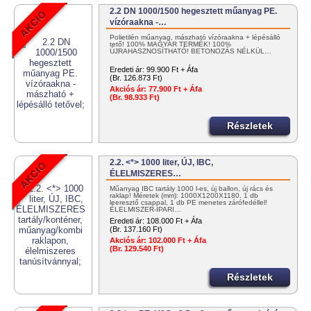
2.2 DN 1000/1500 hegesztett műanyag PE.
vízóraakna -…
Polietilén műanyag, mászható vízóraakna + lépésálló
tető! 100% MAGYAR TERMÉK! 100%
ÚJRAHASZNOSÍTHATÓ! BETONOZÁS NÉLKÜL…
Eredeti ár:
99.900 Ft + Áfa
(Br. 126.873 Ft)
Akciós ár:
77.900 Ft + Áfa
(Br. 98.933 Ft)
Részletek
2.2. <*> 1000 liter, ÚJ, IBC,
ÉLELMISZERES…
Műanyag IBC tartály 1000 l-es, új ballon, új rács és
raklap! Méretek (mm): 1000X1200X1180. 1 db
leeresztő csappal, 1 db PE menetes zárófedéllel!
ÉLELMISZER-IPARI…
Eredeti ár:
108.000 Ft + Áfa
(Br. 137.160 Ft)
Akciós ár:
102.000 Ft + Áfa
(Br. 129.540 Ft)
Részletek