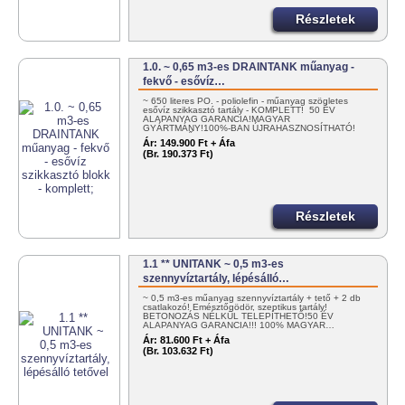
Részletek
1.0. ~ 0,65 m3-es DRAINTANK műanyag -
fekvő - esővíz…
~ 650 literes PO. - poliolefin - műanyag szögletes
esővíz szikkasztó tartály - KOMPLETT! 50 ÉV
ALAPANYAG GARANCIA!MAGYAR
GYÁRTMÁNY!100%-BAN ÚJRAHASZNOSÍTHATÓ!
EGYSZERŰEN…
Ár:
149.900 Ft + Áfa
(Br. 190.373 Ft)
Részletek
1.1 ** UNITANK ~ 0,5 m3-es
szennyvíztartály, lépésálló…
~ 0,5 m3-es műanyag szennyvíztartály + tető + 2 db
csatlakozó! Emésztőgödör, szeptikus tartály!
BETONOZÁS NÉLKÜL TELEPÍTHETŐ!50 ÉV
ALAPANYAG GARANCIA!!! 100% MAGYAR…
Ár:
81.600 Ft + Áfa
(Br. 103.632 Ft)