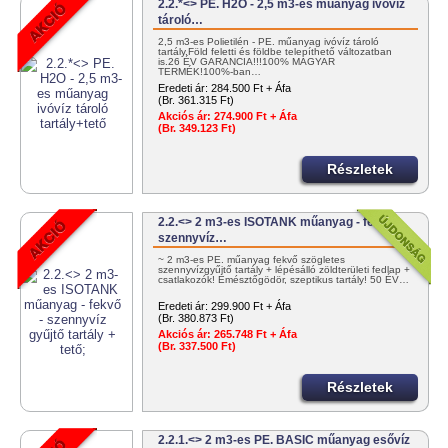
2.2.*<> PE. H2O - 2,5 m3-es műanyag ivóvíz
tároló…
2,5 m3-es Polietilén - PE. műanyag ivóvíz tároló
tartály.Föld feletti és földbe telepíthető változatban
is.26 ÉV GARANCIA!!!100% MAGYAR
TERMÉK!100%-ban…
Eredeti ár:
284.500 Ft + Áfa
(Br. 361.315 Ft)
Akciós ár:
274.900 Ft + Áfa
(Br. 349.123 Ft)
Részletek
2.2.<> 2 m3-es ISOTANK műanyag - fekvő -
szennyvíz…
~ 2 m3-es PE. műanyag fekvő szögletes
szennyvízgyűjtő tartály + lépésálló zöldterületi fedlap +
csatlakozók! Emésztőgödör, szeptikus tartály! 50 ÉV…
Eredeti ár:
299.900 Ft + Áfa
(Br. 380.873 Ft)
Akciós ár:
265.748 Ft + Áfa
(Br. 337.500 Ft)
Részletek
2.2.1.<> 2 m3-es PE. BASIC műanyag esővíz