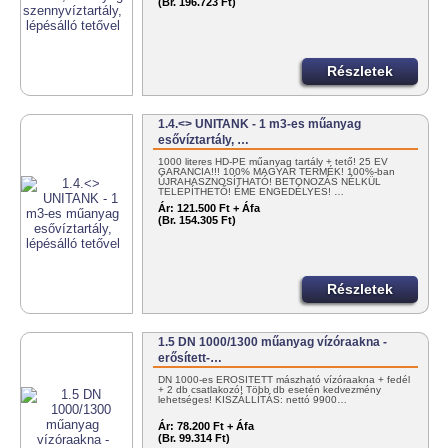
(Br. 196.723 Ft)
Részletek
1.4.<> UNITANK - 1 m3-es műanyag
esővíztartály, …
1000 literes HD-PE műanyag tartály + tető! 25 ÉV
GARANCIA!!! 100% MAGYAR TERMÉK! 100%-ban
ÚJRAHASZNOSÍTHATÓ! BETONOZÁS NÉLKÜL
TELEPÍTHETŐ! ÉME ENGEDÉLYES! …
Ár:
121.500 Ft + Áfa
(Br. 154.305 Ft)
Részletek
1.5 DN 1000/1300 műanyag vízóraakna -
erősített-…
DN 1000-es ERŐSÍTETT mászható vízóraakna + fedél
+ 2 db csatlakozó! Több db esetén kedvezmény
lehetséges! KISZÁLLÍTÁS: nettó 9900…
Ár:
78.200 Ft + Áfa
(Br. 99.314 Ft)