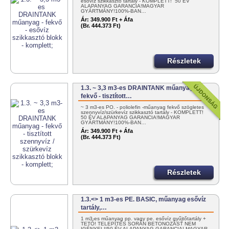
esővíz szikkasztó tartály - KOMPLETT! 50 ÉV
ALAPANYAG GARANCIA!MAGYAR
GYÁRTMÁNY!100%-BAN…
Ár:
349.900 Ft + Áfa
(Br. 444.373 Ft)
Részletek
1.3. ~ 3,3 m3-es DRAINTANK műanyag -
fekvő - tisztított…
~ 3 m3-es PO. - poliolefin -műanyag fekvő szögletes
szennyvíz/szürkevíz szikkasztó tartály - KOMPLETT!
50 ÉV ALAPANYAG GARANCIA!MAGYAR
GYÁRTMÁNY!100%-BAN…
Ár:
349.900 Ft + Áfa
(Br. 444.373 Ft)
Részletek
1.3.<> 1 m3-es PE. BASIC, műanyag esővíz
tartály,…
1 m3-es műanyag pp. vagy pe. esővíz gyűjtőtartály +
TETŐ! TELEPÍTÉS SORÁN BETONOZÁST NEM
IGÉNYEL!!50 ÉV ALAPANYAG GARANCIA! MAGYAR