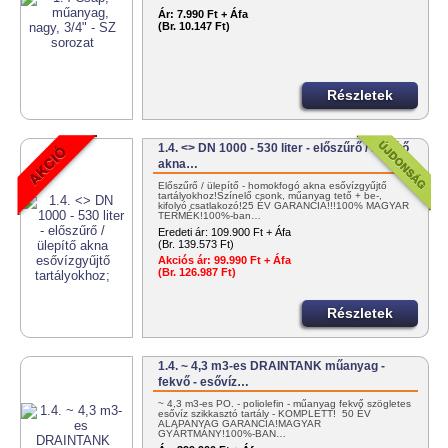
Ár:
7.990 Ft + Áfa
(Br. 10.147 Ft)
Részletek
1.4. <> DN 1000 - 530 liter - előszűrő / ülepítő
akna…
Előszűrő / ülepítő - homokfogó akna esővízgyűjtő
tartályokhoz!Színelő csonk, műanyag tető + be-,
kifolyó csatlakozó!25 ÉV GARANCIA!!!100% MAGYAR
TERMÉK!100%-ban…
Eredeti ár:
109.900 Ft + Áfa
(Br. 139.573 Ft)
Akciós ár:
99.990 Ft + Áfa
(Br. 126.987 Ft)
Részletek
1.4. ~ 4,3 m3-es DRAINTANK műanyag -
fekvő - esővíz…
~ 4,3 m3-es PO. - poliolefin - műanyag fekvő szögletes
esővíz szikkasztó tartály - KOMPLETT! 50 ÉV
ALAPANYAG GARANCIA!MAGYAR
GYÁRTMÁNY!100%-BAN…