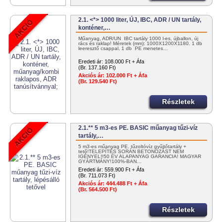
2.1. <*> 1000 liter, ÚJ, IBC, ADR / UN tartály,
konténer,…
Műanyag, ADR/UN IBC tartály 1000 l-es, újballon, új
rács és raklap! Méretek (mm): 1000X1200X1180. 1 db
leeresztő csappal, 1 db PE menetes…
Eredeti ár:
108.000 Ft + Áfa
(Br. 137.160 Ft)
Akciós ár:
102.000 Ft + Áfa
(Br. 129.540 Ft)
Részletek
2.1.** 5 m3-es PE. BASIC műanyag tűzi-víz
tartály,…
5 m3-es műanyag PE. tűzoltóvíz gyűjtőtartály +
tető!TELEPÍTÉS SORÁN BETONOZÁST NEM
IGÉNYEL!!50 ÉV ALAPANYAG GARANCIA! MAGYAR
GYÁRTMÁNY!100%-BAN…
Eredeti ár:
559.900 Ft + Áfa
(Br. 711.073 Ft)
Akciós ár:
444.488 Ft + Áfa
(Br. 564.500 Ft)
Részletek