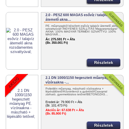
2.0 - PESZ 600 MAGAS esővíz / talajvíz
átemelő akna…
PE. műanyagból készített esővíz talajvíz átemelő akna
szivattyúval! INGYENES SZÁLLÍTÁS Magyarországra!
AKNA: 100% MAGYAR TERMÉK! SZIVATTYÚ: 100%
MAGYAR…
Ár:
275.591 Ft + Áfa
(Br. 350.001 Ft)
Részletek
2.1 DN 1000/1150 hegesztett műanyag PE.
vízóraakna -…
Polietilén műanyag, mászható vízóraakna +
lépésállótető!Közvetlenül a gyártótól!Csavarral
zárható, gyermekbiztos tetővel!BETONOZÁS…
Eredeti ár:
79.900 Ft + Áfa
(Br. 101.473 Ft)
Akciós ár:
67.638 Ft + Áfa
(Br. 85.900 Ft)
Részletek