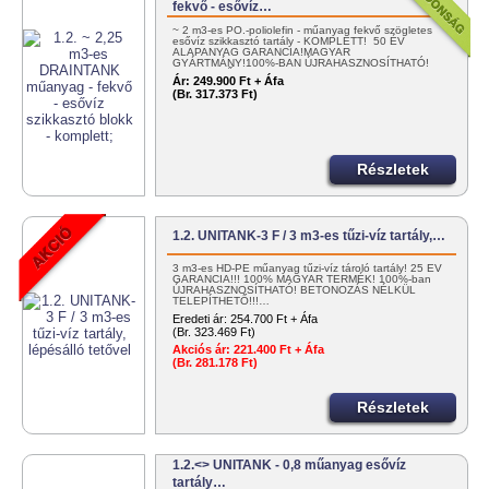
fekvő - esővíz…
~ 2 m3-es PO.-poliolefin - műanyag fekvő szögletes
esővíz szikkasztó tartály - KOMPLETT! 50 ÉV
ALAPANYAG GARANCIA!MAGYAR
GYÁRTMÁNY!100%-BAN ÚJRAHASZNOSÍTHATÓ!
EGYSZERŰEN…
Ár:
249.900 Ft + Áfa
(Br. 317.373 Ft)
Részletek
1.2. UNITANK-3 F / 3 m3-es tűzi-víz tartály,…
3 m3-es HD-PE műanyag tűzi-víz tároló tartály! 25 ÉV
GARANCIA!!! 100% MAGYAR TERMÉK! 100%-ban
ÚJRAHASZNOSÍTHATÓ! BETONOZÁS NÉLKÜL
TELEPÍTHETŐ!!!…
Eredeti ár:
254.700 Ft + Áfa
(Br. 323.469 Ft)
Akciós ár:
221.400 Ft + Áfa
(Br. 281.178 Ft)
Részletek
1.2.<> UNITANK - 0,8 műanyag esővíz
tartály…