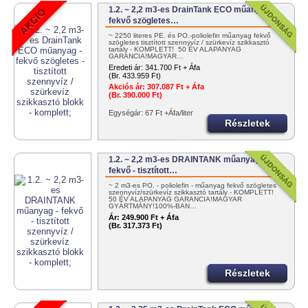
1.2. ~ 2,2 m3-es DrainTank ECO műanyag -
fekvő szögletes…
~ 2250 literes PE. és PO.-poliolefin műanyag fekvő
szögletes tisztított szennyvíz / szürkevíz szikkasztó
tartály - KOMPLETT! 50 ÉV ALAPANYAG
GARANCIA!MAGYAR…
Eredeti ár:
341.700 Ft + Áfa
(Br. 433.959 Ft)
Akciós ár:
307.087 Ft + Áfa
(Br. 390.000 Ft)
Egységár: 67 Ft +Áfa/liter
Részletek
1.2. ~ 2,2 m3-es DRAINTANK műanyag -
fekvő - tisztított…
~ 2 m3-es PO. - poliolefin - műanyag fekvő szögletes
szennyvíz/szürkevíz szikkasztó tartály - KOMPLETT!
50 ÉV ALAPANYAG GARANCIA!MAGYAR
GYÁRTMÁNY!100%-BAN…
Ár:
249.900 Ft + Áfa
(Br. 317.373 Ft)
Részletek